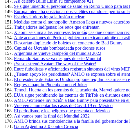
Así celebró Billie Eilish su cumpleaños #21
Se sigue uniendo el personal de salud en Reino Unido para las 
Europa intentaba posicionar dos satélites cuando se perdió su l
Estados Unidos logra la fusión nuclear
Medidas contra el monopolio: Amazon llega a nuevos acuerdos
Trabajadores indígenas: los retos que enfrentan
Xiaomi se suma a las empresas tecnológicas que comienzan rec
Ante acusaciones de Perú, el gobierno mexicano admite dar asil
Descartan duplicado de boletos en concierto de Bad Bunny
Capital de Ucrania bombardeada por drones rusos
Argentina se vuelve campeón del mundial 2022
Fernando Santos se va después de este Mundial
¡Ya se estrenó Avatar: The way of the Water!
Entre futbolistas y aficionados registran síntomas del virus 
¿Tienen apoyo los periodistas? AMLO se expresa sobre el ate
El presidente de Estados Unidos propone regular las armas en el
Regresa Joaquin Phoenix como el Joker
Tenoch Huerta en los premios de la academia, Marvel quiere n
EUA sigue prohibiendo las cuentas de TikTok en distintos esta
AMLO extiende invitación a Bad Bunny para presentarse en el
Vuelven a aumentar los casos de Covid-19 en México
El periodismo y los peligros que presenta en México
Así vamos para la final del Mundial 2022
AMLO brinda sus condolencias a la familia del gobernador de Pu
Gana Argentina 3-0 contra Croacia