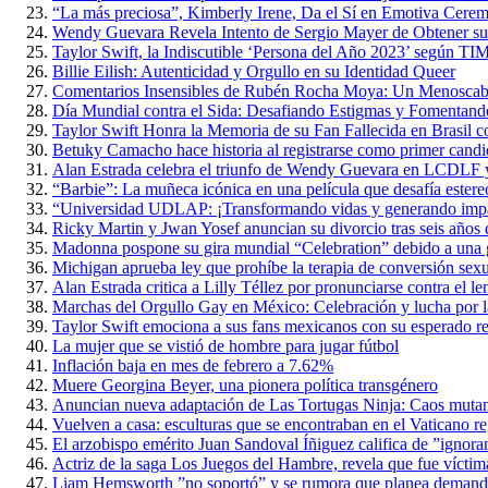
“La más preciosa”, Kimberly Irene, Da el Sí en Emotiva Cerem
Wendy Guevara Revela Intento de Sergio Mayer de Obtener s
Taylor Swift, la Indiscutible ‘Persona del Año 2023’ según TI
Billie Eilish: Autenticidad y Orgullo en su Identidad Queer
Comentarios Insensibles de Rubén Rocha Moya: Un Menoscabo 
Día Mundial contra el Sida: Desafiando Estigmas y Fomentan
Taylor Swift Honra la Memoria de su Fan Fallecida en Brasil 
Betuky Camacho hace historia al registrarse como primer candi
Alan Estrada celebra el triunfo de Wendy Guevara en LCDLF y
“Barbie”: La muñeca icónica en una película que desafía estere
“Universidad UDLAP: ¡Transformando vidas y generando impact
Ricky Martin y Jwan Yosef anuncian su divorcio tras seis años 
Madonna pospone su gira mundial “Celebration” debido a una g
Michigan aprueba ley que prohíbe la terapia de conversión sex
Alan Estrada critica a Lilly Téllez por pronunciarse contra el
Marchas del Orgullo Gay en México: Celebración y lucha por l
Taylor Swift emociona a sus fans mexicanos con su esperado re
La mujer que se vistió de hombre para jugar fútbol
Inflación baja en mes de febrero a 7.62%
Muere Georgina Beyer, una pionera política transgénero
Anuncian nueva adaptación de Las Tortugas Ninja: Caos muta
Vuelven a casa: esculturas que se encontraban en el Vaticano r
El arzobispo emérito Juan Sandoval Íñiguez califica de ”ignoran
Actriz de la saga Los Juegos del Hambre, revela que fue víctim
Liam Hemsworth ”no soportó” y se rumora que planea demand