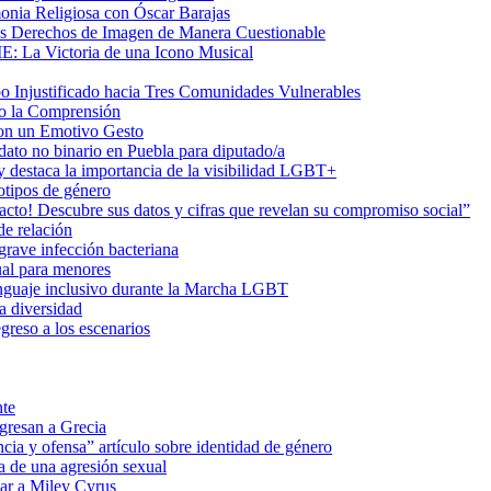
onia Religiosa con Óscar Barajas
us Derechos de Imagen de Manera Cuestionable
ME: La Victoria de una Icono Musical
Injustificado hacia Tres Comunidades Vulnerables
do la Comprensión
con un Emotivo Gesto
dato no binario en Puebla para diputado/a
 destaca la importancia de la visibilidad LGBT+
otipos de género
o! Descubre sus datos y cifras que revelan su compromiso social”
de relación
rave infección bacteriana
ual para menores
 lenguaje inclusivo durante la Marcha LGBT
a diversidad
greso a los escenarios
nte
egresan a Grecia
cia y ofensa” artículo sobre identidad de género
a de una agresión sexual
ar a Miley Cyrus