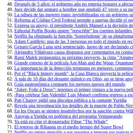
Después de 5 años: el gobierno aún no entrega hogares a afect
Juez decide dar amparo a hombre que apuñaló 47 veces a su par
La odisea de las mujeres trans: invisibilizadas en un gobierno qu
Reforma al Código Civil Federal permite a parejas decidir el ord
Expresa su apoyo, el presidente Andrés Manuel a la decisión d
Editorial Puffin Books quiere ”reescribir” los cuentos infantile
Netflix ha eliminado la función ‘Sorpréndeme’ de su plataform
Adam Castillejo: una de las 3 personas en todo el mundo en re
Genaro García Luna será sentenciado, luego de ser declarado cu
Alejandro Villalvazo causa disgustos por comentarios en contra
Rami Malek protagoniza su próximo proyecto, la cinta ”Amate
Grande estreno de la película Ant-Man and the Wasp: Quantum
La importancia de la detección temprana en menores: conmemora
Por el ”Black history month”, la Casa Blanca proyecta la películ
A más de 10 días del desastre químico en Ohio, no se tiene apo
Guía gastronómica comparte los mejores quesos del mundo
“Joker: Folie à Deux”: tenemos el primer vistazo a la nueva pel
¡Para celebrar San Valentín! Luis Miguel confirma regreso a es
Pati Chapoy pidió una disculpa pública a la cantante Yuridia
Revela una investigación los detalles de la muerte de Pablo Ne
En los Oscars se sienten insatisfechos por la sanción contra Wi
Apoyan a Yuridia en polémica del programa Ventaneando
Ya está en cine el desgarrador Filme ”The Whale”
El regreso de Rihanna en el medio tiempo del Super Bowl
Netflix no presta atención a sus usuarios e impone sus nuevas po