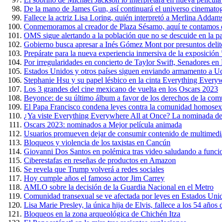
De la mano de James Gun, así continuará el universo cinemato
Fallece la actriz Lisa Loring, quién interpretó a Merlina Addam
Conmemoramos al creador de Plaza Sésamo, aquí te contamos 
OMS sigue alertando a la población que no se descuide en la 
Gobierno busca apresar a Inés Gómez Mont por presuntos delit
Prepárate para la nueva experiencia inmersiva de la exposición
Por irregularidades en concierto de Taylor Swift, Senadores e
Estados Unidos y otros países siguen enviando armamento a U
Stephanie Hsu y su papel lésbico en la cinta Everything Every
Los 3 grandes del cine mexicano de vuelta en los Oscars 2023
Beyonce: de su último álbum a favor de los derechos de la c
El Papa Francisco condena leyes contra la comunidad homosex
¿Ya viste Everything Everywhere All at Once? La nominada de
Oscars 2023: nominados a Mejor película animada
Usuarios promueven dejar de consumir contenido de multimedi
Bloqueos y violencia de los taxistas en Cancún
Giovanni Dos Santos en polémica tras video saludando a funci
Ciberestafas en reseñas de productos en Amazon
Se revela que Trump volverá a redes sociales
Hoy cumple años el famoso actor Jim Carrey
AMLO sobre la decisión de la Guardia Nacional en el Metro
Comunidad transexual se ve afectada por leyes en Estados Uni
Lisa Marie Presley, la única hija de Elvis, fallece a los 54 años
Bloqueos en la zona arqueológica de Chichén Itza