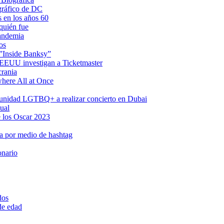
gráfico de DC
s en los años 60
quién fue
pandemia
os
 ”Inside Banksy”
n EEUU investigan a Ticketmaster
crania
where All at Once
omunidad LGTBQ+ a realizar concierto en Dubai
ual
 los Oscar 2023
a por medio de hashtag
onario
dos
 de edad