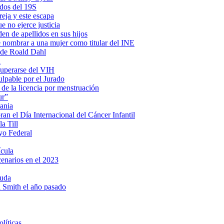
ados del 19S
eja y este escapa
e no ejerce justicia
en de apellidos en sus hijos
e nombrar a una mujer como titular del INE
s de Roald Dahl
a
cuperarse del VIH
lpable por el Jurado
 de la licencia por menstruación
ur”
ania
n el Día Internacional del Cáncer Infantil
a Till
yo Federal
ícula
cenarios en el 2023
ruda
ll Smith el año pasado
líticas