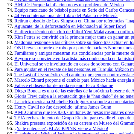
AMLO: Porque la inflación no es un problema de México
Equipo mexicano de béisbol pierde en Serie del Caribe Caraca
44 Feria Internacional del Libro del Palacio de Minería
Retiran episodio de Los Simpson en China por referencias ”ina
Aguacate: de la deforestación en Michoacán al Super Bowl
El director técnico del club de fútbol Yeni Malatyaspor confirm
Kim Petras se convirtió en la primera mujer trans en ganar u
Madonna responde a las críticas sobre su físico tras actuar en
ONU revela reporte de robo por parte de hackers Norcoreanos 
Familiares y amigos muestran sus condolencias por la muerte d
Beyonce se convierte en la artista más condecorada en la histo
El Universal se ve involucrado en casos de soborno con Genar
Para ayudar en el rescate de las personas en Turquía: México 
The Last of Us: su éxito y el capítulo que generó controversia e
Marcelo Ebrard propone el cambio para México hacía energía s
Fallece el diseñador de moda español Paco Rabanne
Diego Boneta es una de las estrellas de la próxima bioserie d
Gloria Trevi culpa a la reputación que le ”han dado” de no tene
La actriz mexicana Michelle Rodríguez responde a comentario
Henry Cavill no fue despedido: afirma James Gunn
AMLO afirma que los 830.7 millones de pesos irregulares obse
TFJA rechaza intento de Grupo Elektra para evadir el pago de un
Shakira presenta exposición de su carrera en Museo del Gram
¿Ya te enteraste? ¡BLACKPINK viene a México!
El sobrino de Michael Jackson lo interpretará en nueva película