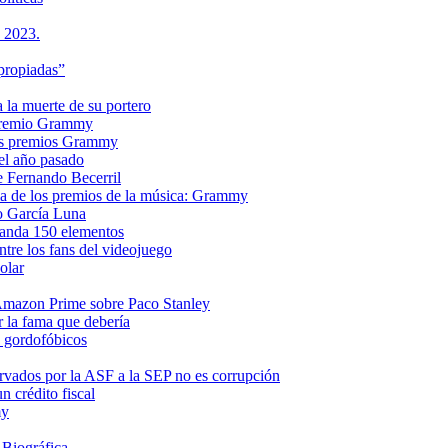
s 2023.
propiadas”
a la muerte de su portero
n premio Grammy
 los premios Grammy
el año pasado
e Fernando Becerril
ria de los premios de la música: Grammy
o García Luna
manda 150 elementos
ntre los fans del videojuego
olar
e Amazon Prime sobre Paco Stanley
r la fama que debería
s gordofóbicos
rvados por la ASF a la SEP no es corrupción
 crédito fiscal
my
 Biográfica