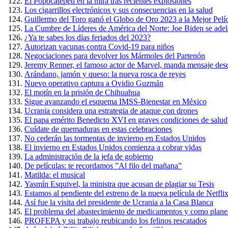
El Popocatépetl en la mira tras recientes explosiones
Los cigarrillos electrónicos y sus consecuencias en la salud
Guillermo del Toro ganó el Globo de Oro 2023 a la Mejor Pel
La Cumbre de Líderes de América del Norte: Joe Biden se adel
¿Ya te sabes los días feriados del 2023?
Autorizan vacunas contra Covid-19 para niños
Negociaciones para devolver los Mármoles del Partenón
Jeremy Renner, el famoso actor de Marvel, manda mensaje desd
Arándano, jamón y queso: la nueva rosca de reyes
Nuevo operativo captura a Ovidio Guzmán
El motín en la prisión de Chihuahua
Sigue avanzando el esquema IMSS-Bienestar en México
Ucrania considera una estrategia de ataque con drones
El papa emérito Benedicto XVI en graves condiciones de salud
Cuídate de quemaduras en estas celebraciones
No cederán las tormentas de invierno en Estados Unidos
El invierno en Estados Unidos comienza a cobrar vidas
La administración de la jefa de gobierno
De películas: te recordamos ”Al filo del mañana”
Matilda: el musical
Yasmín Esquivel, la ministra que acusan de plagiar su Tesis
Estamos al pendiente del estreno de la nueva película de Netfli
Así fue la visita del presidente de Ucrania a la Casa Blanca
El problema del abastecimiento de medicamentos y como planea 
PROFEPA y su trabajo reubicando los felinos rescatados