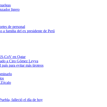
huelgas
anzador ligero
ortes de personal
o a familia del ex presidente de Perú
MERS-CoV en Qatar
ntado a Ciro Gómez Leyva
 país para evitar más tiroteos
ominarlo
dos
 Zócalo
ebla, falleció el día de hoy