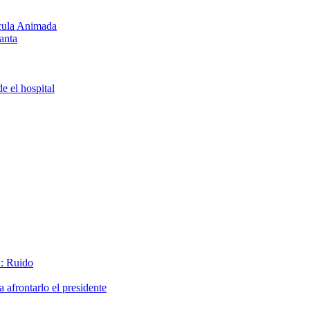
ícula Animada
anta
e el hospital
x: Ruido
afrontarlo el presidente