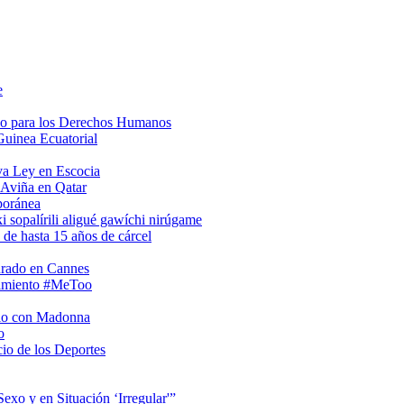
e
so para los Derechos Humanos
Guinea Ecuatorial
va Ley en Escocia
 Aviña en Qatar
poránea
i sopalírili aligué gawíchi nirúgame
 de hasta 15 años de cárcel
urado en Cannes
vimiento #MeToo
rio con Madonna
o
io de los Deportes
xo y en Situación ‘Irregular'”