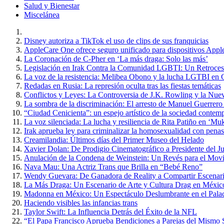
Salud y Bienestar
Miscelánea
Disney autoriza a TikTok el uso de clips de sus franquicias
AppleCare One ofrece seguro unificado para dispositivos Appl
La Coronación de C-Pher en ‘La más draga: Solo las más’
Legislación en Irak Contra la Comunidad LGBTI: Un Retroce
La voz de la resistencia: Melibea Obono y la lucha LGTBI en 
Redadas en Rusia: La represión oculta tras las fiestas temáticas
Conflictos y Leyes: La Controversia de J.K. Rowling y la Nue
La sombra de la discriminación: El arresto de Manuel Guerrero
“Ciudad Cenicienta”: un espejo artístico de la sociedad contem
La voz silenciada: La lucha y resiliencia de Rita Patiño en ‘Muk
Irak aprueba ley para criminalizar la homosexualidad con penas
Creamilandia: Últimos días del Primer Museo del Helado
Xavier Dolan: De Prodigio Cinematográfico a Presidente del J
Anulación de la Condena de Weinstein: Un Revés para el Mo
Nava Mau: Una Actriz Trans que Brilla en “Bebé Reno”
Wendy Guevara: De Ganadora de Reality a Compartir Escena
La Más Draga: Un Escenario de Arte y Cultura Drag en Méxic
Madonna en México: Un Espectáculo Deslumbrante en el Palac
Haciendo visibles las infancias trans
Taylor Swift: La Influencia Detrás del Éxito de la NFL
“El Papa Francisco Aprueba Bendiciones a Parejas del Mismo Se