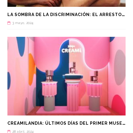
L
A SOMBRA DE LA DISCRIMINACIÓN: EL ARRESTO DE MANUEL GUERRERO AVIÑA EN QATAR
3 mayo, 2024
C
REAMILANDIA: ÚLTIMOS DÍAS DEL PRIMER MUSEO DEL HELADO
28 abril, 2024