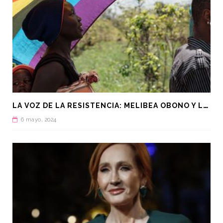
L
A VOZ DE LA RESISTENCIA: MELIBEA OBONO Y LA LUCHA LGTBI EN GUINEA ECUATORIAL
6 mayo, 2024