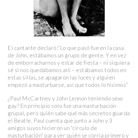
El cantante declaró:”Lo que pasó fue en la casa
de John, estábamos un grupo de gente. Y en vez
de emborracharnos y estar de fiesta – ni siquiera
sé si nos quedábamos allí – estábamos todos en
estas sillas, se apagaron las luces y alguien
empezó a masturbarse, así que todos lo hicimos”
¿Paul McCartney y John Lennon teniendo sexo
gay? En principio solo fue una masturbación
grupal, pero quién sabe qué más secretos guarda
el Beatle. Paul cuenta que junto a John y 3
amigos suyos hicieron un “círculo de
masturbación” para ver quién se corría primero y