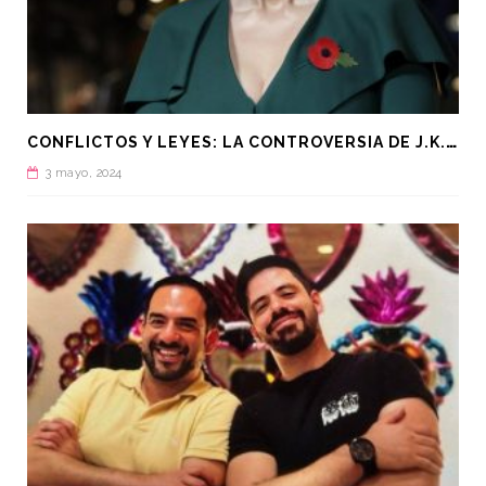
C
ONFLICTOS Y LEYES: LA CONTROVERSIA DE J.K. ROWLING Y LA NUEVA LEY EN ESCOCIA
3 mayo, 2024