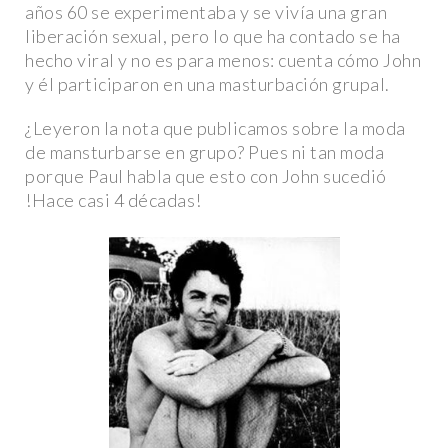
años 60 se experimentaba y se vivía una gran
liberación sexual, pero lo que ha contado se ha
hecho viral y no es para menos: cuenta cómo John
y él participaron en una masturbación grupal.
¿Leyeron la nota que publicamos sobre la moda
de mansturbarse en grupo? Pues ni tan moda
porque Paul habla que esto con John sucedió
!Hace casi 4 décadas!