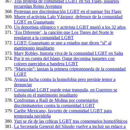
Tras protesta de comunidad LGBT en Six Flags, usuarios
recuerdan Reino Aventura
Protestan por discriminación LGBT en el parque Six Flags
Muere el activista Lalo Vázquez, defensor de la comunidad
LGBT en Guanajuato
Un deportista olímpico y activista LGBT murió a los 32 años
‘Era Diferente’, la canción que Los Tigres del Norte le
regalaron a la comunidad LGBT
LGBT: Guanajuato se une a estados que dicen “sí” al
matrimonio igualitario
Mary Robles, historia viva de la comunidad LGBT en Salta
Por ir en contra del Islam, Qatar decomisa juguetes con
colores parecidos a bandera LGBT
“Maricoin”: lanzan la primera criptomoneda de la comunidad
LGBT
Avanza lucha contra la homofobia pero persiste temor a
denunciar
Comunidad LGBT puede estar tranquila, en Guerrero se
trabaja en el matrimonio igualitario
Confrontan a Raúl de Molina por comentarios
discriminatorios contra la comunidad LGBT
Caribe Mexicano, favorito de comunidad LGBT para
temporada navideña
Yuri se ríe de las críticas LGBT tras comentarios homofóbicos
La Secretaría General del Sínodo vuelve a incluir un enlace a