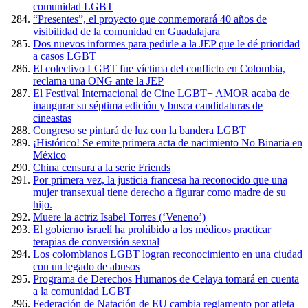
comunidad LGBT
“Presentes”, el proyecto que conmemorará 40 años de
visibilidad de la comunidad en Guadalajara
Dos nuevos informes para pedirle a la JEP que le dé prioridad
a casos LGBT
El colectivo LGBT fue víctima del conflicto en Colombia,
reclama una ONG ante la JEP
El Festival Internacional de Cine LGBT+ AMOR acaba de
inaugurar su séptima edición y busca candidaturas de
cineastas
Congreso se pintará de luz con la bandera LGBT
¡Histórico! Se emite primera acta de nacimiento No Binaria en
México
China censura a la serie Friends
Por primera vez, la justicia francesa ha reconocido que una
mujer transexual tiene derecho a figurar como madre de su
hijo.
Muere la actriz Isabel Torres (‘Veneno’)
El gobierno israelí ha prohibido a los médicos practicar
terapias de conversión sexual
Los colombianos LGBT logran reconocimiento en una ciudad
con un legado de abusos
Programa de Derechos Humanos de Celaya tomará en cuenta
a la comunidad LGBT
Federación de Natación de EU cambia reglamento por atleta