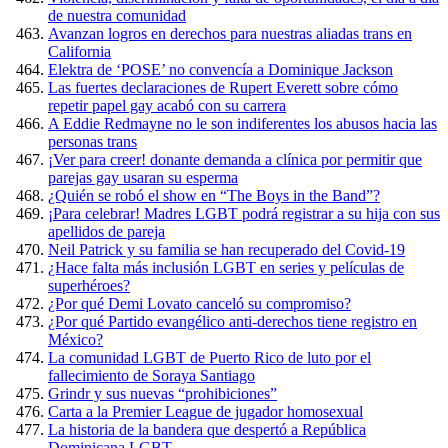
de nuestra comunidad
Avanzan logros en derechos para nuestras aliadas trans en
California
Elektra de ‘POSE’ no convencía a Dominique Jackson
Las fuertes declaraciones de Rupert Everett sobre cómo
repetir papel gay acabó con su carrera
A Eddie Redmayne no le son indiferentes los abusos hacia las
personas trans
¡Ver para creer! donante demanda a clínica por permitir que
parejas gay usaran su esperma
¿Quién se robó el show en “The Boys in the Band”?
¡Para celebrar! Madres LGBT podrá registrar a su hija con sus
apellidos de pareja
Neil Patrick y su familia se han recuperado del Covid-19
¿Hace falta más inclusión LGBT en series y películas de
superhéroes?
¿Por qué Demi Lovato canceló su compromiso?
¿Por qué Partido evangélico anti-derechos tiene registro en
México?
La comunidad LGBT de Puerto Rico de luto por el
fallecimiento de Soraya Santiago
Grindr y sus nuevas “prohibiciones”
Carta a la Premier League de jugador homosexual
La historia de la bandera que despertó a República
Dominicana LGBT