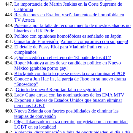
La importancia de Martin Jenkins en la Corte Suprema de
California
Restricciones en Exatlón y señalamientos de homofobia en
TV Azteca
Polémica por la falta de reconocimiento de nuestros aliados no
binarios en UK Pride
Político con opiniones homofóbicas es señalado en Japón
Ganador de Eurovisión ¡Anuncia compromiso con su pareja!
El detalle de Pussy Riot para Vladimir Putin en su
cumpleaños
¿Qué sucedió con el estreno de ‘El baile de los 41’?
Roger Montoya antes de ser candidato político en Nuevo
México ¡grababa porno gay!
Blackpink con todo lo que se necesita para dominar el POP
Conoce a Jun Hae In , la pareja de Jisoo en su nuevo drama
“Snowdrop”
¡Grindr de nuevo! Reportan fallo de seguridad
Lady Gaga arrasa con las nominaciones de los EMA MTV
Exponen a jueces de Estados Unidos que buscan eliminar
derechos LGBT
Nueva Zelanda con fuertes posibilidades de eliminar las
terapias de conversión
Olga Tokarczuk rechaza premio por grieta con la comunidad
LGBT en su localidad
Violencia, discriminación y falta de oportunidades, el día a día