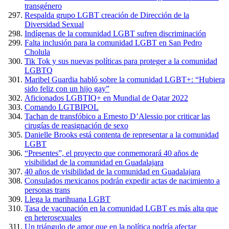
transgénero
Respalda grupo LGBT creación de Dirección de la
Diversidad Sexual
Indígenas de la comunidad LGBT sufren discriminación
Falta inclusión para la comunidad LGBT en San Pedro
Cholula
Tik Tok y sus nuevas políticas para proteger a la comunidad
LGBTQ
Maribel Guardia habló sobre la comunidad LGBT+: “Hubiera
sido feliz con un hijo gay”
Aficionados LGBTIQ+ en Mundial de Qatar 2022
Comando LGTBIPOL
Tachan de transfóbico a Ernesto D’Alessio por criticar las
cirugías de reasignación de sexo
Danielle Brooks está contenta de representar a la comunidad
LGBT
“Presentes”, el proyecto que conmemorará 40 años de
visibilidad de la comunidad en Guadalajara
40 años de visibilidad de la comunidad en Guadalajara
Consulados mexicanos podrán expedir actas de nacimiento a
personas trans
Llega la marihuana LGBT
Tasa de vacunación en la comunidad LGBT es más alta que
en heterosexuales
Un triángulo de amor que en la política podría afectar