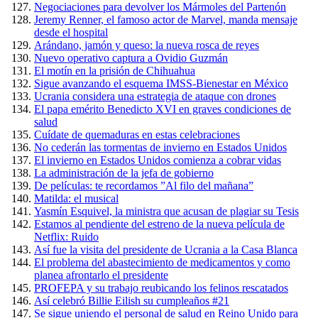
Negociaciones para devolver los Mármoles del Partenón
Jeremy Renner, el famoso actor de Marvel, manda mensaje
desde el hospital
Arándano, jamón y queso: la nueva rosca de reyes
Nuevo operativo captura a Ovidio Guzmán
El motín en la prisión de Chihuahua
Sigue avanzando el esquema IMSS-Bienestar en México
Ucrania considera una estrategia de ataque con drones
El papa emérito Benedicto XVI en graves condiciones de
salud
Cuídate de quemaduras en estas celebraciones
No cederán las tormentas de invierno en Estados Unidos
El invierno en Estados Unidos comienza a cobrar vidas
La administración de la jefa de gobierno
De películas: te recordamos ”Al filo del mañana”
Matilda: el musical
Yasmín Esquivel, la ministra que acusan de plagiar su Tesis
Estamos al pendiente del estreno de la nueva película de
Netflix: Ruido
Así fue la visita del presidente de Ucrania a la Casa Blanca
El problema del abastecimiento de medicamentos y como
planea afrontarlo el presidente
PROFEPA y su trabajo reubicando los felinos rescatados
Así celebró Billie Eilish su cumpleaños #21
Se sigue uniendo el personal de salud en Reino Unido para