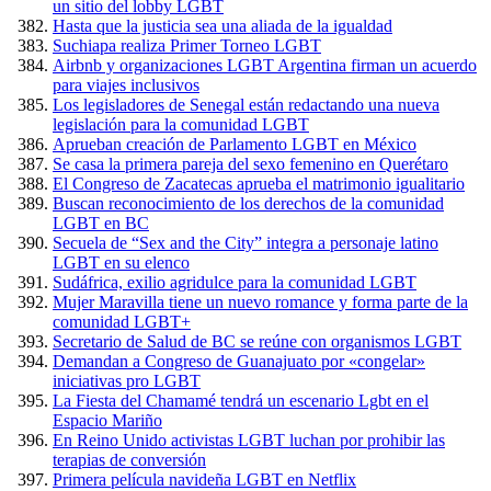
un sitio del lobby LGBT
Hasta que la justicia sea una aliada de la igualdad
Suchiapa realiza Primer Torneo LGBT
Airbnb y organizaciones LGBT Argentina firman un acuerdo
para viajes inclusivos
Los legisladores de Senegal están redactando una nueva
legislación para la comunidad LGBT
Aprueban creación de Parlamento LGBT en México
Se casa la primera pareja del sexo femenino en Querétaro
El Congreso de Zacatecas aprueba el matrimonio igualitario
Buscan reconocimiento de los derechos de la comunidad
LGBT en BC
Secuela de “Sex and the City” integra a personaje latino
LGBT en su elenco
Sudáfrica, exilio agridulce para la comunidad LGBT
Mujer Maravilla tiene un nuevo romance y forma parte de la
comunidad LGBT+
Secretario de Salud de BC se reúne con organismos LGBT
Demandan a Congreso de Guanajuato por «congelar»
iniciativas pro LGBT
La Fiesta del Chamamé tendrá un escenario Lgbt en el
Espacio Mariño
En Reino Unido activistas LGBT luchan por prohibir las
terapias de conversión
Primera película navideña LGBT en Netflix