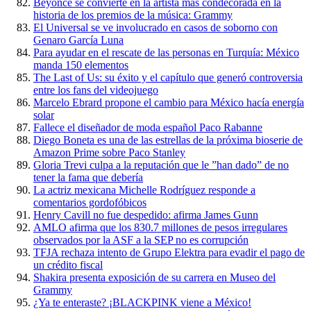
Beyonce se convierte en la artista más condecorada en la
historia de los premios de la música: Grammy
El Universal se ve involucrado en casos de soborno con
Genaro García Luna
Para ayudar en el rescate de las personas en Turquía: México
manda 150 elementos
The Last of Us: su éxito y el capítulo que generó controversia
entre los fans del videojuego
Marcelo Ebrard propone el cambio para México hacía energía
solar
Fallece el diseñador de moda español Paco Rabanne
Diego Boneta es una de las estrellas de la próxima bioserie de
Amazon Prime sobre Paco Stanley
Gloria Trevi culpa a la reputación que le ”han dado” de no
tener la fama que debería
La actriz mexicana Michelle Rodríguez responde a
comentarios gordofóbicos
Henry Cavill no fue despedido: afirma James Gunn
AMLO afirma que los 830.7 millones de pesos irregulares
observados por la ASF a la SEP no es corrupción
TFJA rechaza intento de Grupo Elektra para evadir el pago de
un crédito fiscal
Shakira presenta exposición de su carrera en Museo del
Grammy
¿Ya te enteraste? ¡BLACKPINK viene a México!