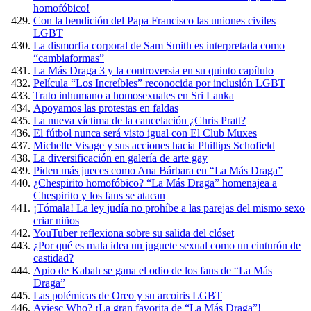
homofóbico!
Con la bendición del Papa Francisco las uniones civiles
LGBT
La dismorfia corporal de Sam Smith es interpretada como
“cambiaformas”
La Más Draga 3 y la controversia en su quinto capítulo
Película “Los Increíbles” reconocida por inclusión LGBT
Trato inhumano a homosexuales en Sri Lanka
Apoyamos las protestas en faldas
La nueva víctima de la cancelación ¿Chris Pratt?
El fútbol nunca será visto igual con El Club Muxes
Michelle Visage y sus acciones hacia Phillips Schofield
La diversificación en galería de arte gay
Piden más jueces como Ana Bárbara en “La Más Draga”
¿Chespirito homofóbico? “La Más Draga” homenajea a
Chespirito y los fans se atacan
¡Tómala! La ley judía no prohíbe a las parejas del mismo sexo
criar niños
YouTuber reflexiona sobre su salida del clóset
¿Por qué es mala idea un juguete sexual como un cinturón de
castidad?
Apio de Kabah se gana el odio de los fans de “La Más
Draga”
Las polémicas de Oreo y su arcoiris LGBT
Aviesc Who? ¡La gran favorita de “La Más Draga”!