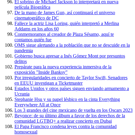
El sobrino de Michael Jackson lo interpretará en nueva
película Biográfica
De la mano de James Gun, así continuará el universo
cinematográfico de DC
Fallece la actriz Lisa Loring, quién interpretó a Merlina
Addams en los años 60
Conmemoramos al creador de Plaza Sésamo, aquí te
contamos quién fue
OMS sigue alertando a la población que no se descuide en la
pandemia
Gobierno busca apresar a Inés Gómez Mont por presuntos
delitos
Prepárate para la nueva experiencia inmersiva de la
exposición ”Inside Banksy”
Por irregularidades en concierto de Taylor Swift, Senadores
en EEUU investigan a Ticketmaster
Estados Unidos y otros países siguen enviando armamento a
Ucrania
Stephanie Hsu y su papel lésbico en la cinta Everything
Everywhere All at Once
Los 3 grandes del cine mexicano de vuelta en los Oscars 2023
Beyonce: de su último álbum a favor de los derechos de la
comunidad LGTBQ+ a realizar concierto en Dubai
El Papa Francisco condena leyes contra la comunidad
homosexual