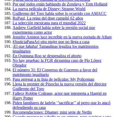
Por qué todos están hablando de Zendaya y Tom Holland
La nueva película de Disney: Strange World
Guillermo del Toro habla sobre lo ocurrido con AMACC
RuPaul, La reina del drag cumplió 62 años
La selección mexicana para el mundial 2022
Andrew Garfield habla sobre la presión social que
experimenta como actor
Jennifer Aniston luce increíble en la nueva portada de Allure
#JusticiaParaAri otra mujer que no llega a casa
¡El que faltaba! Tamaulipas legaliza los matrimonios
igualitarios
En Quintana Roo se despenaliza el aborto
No hay pruebas: la FGR dictamina caso de Pío López
Obrador
El número 31: El Congreso de Guerrero a favor del
matrimonio igualitario
Para agregar a tu lista de películas: My Policeman
Llega la premier de Pinocho la nueva versión del director
Guillermo del Toro
Fallece Robbie Coltrane, actor que interpreta a Hagrid en
Harry Potter
Piden familiares de ladrón ‘’sacrificar’’ al perro que lo atacó
defendiendo su casa
Recomendaciones: Dhamer, mini serie de Netlix
Cuando mostrar tu cabello es un crimen, pero asesinar a una