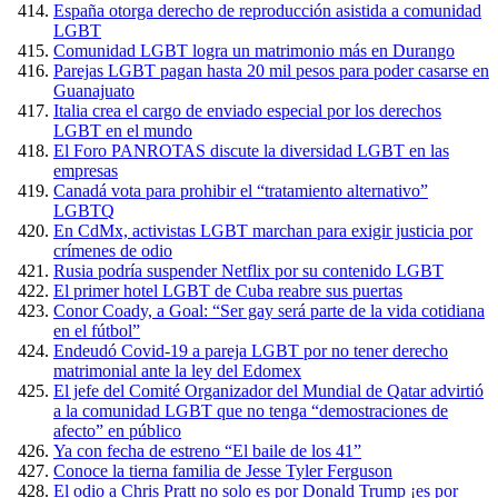
España otorga derecho de reproducción asistida a comunidad
LGBT
Comunidad LGBT logra un matrimonio más en Durango
Parejas LGBT pagan hasta 20 mil pesos para poder casarse en
Guanajuato
Italia crea el cargo de enviado especial por los derechos
LGBT en el mundo
El Foro PANROTAS discute la diversidad LGBT en las
empresas
Canadá vota para prohibir el “tratamiento alternativo”
LGBTQ
En CdMx, activistas LGBT marchan para exigir justicia por
crímenes de odio
Rusia podría suspender Netflix por su contenido LGBT
El primer hotel LGBT de Cuba reabre sus puertas
Conor Coady, a Goal: “Ser gay será parte de la vida cotidiana
en el fútbol”
Endeudó Covid-19 a pareja LGBT por no tener derecho
matrimonial ante la ley del Edomex
El jefe del Comité Organizador del Mundial de Qatar advirtió
a la comunidad LGBT que no tenga “demostraciones de
afecto” en público
Ya con fecha de estreno “El baile de los 41”
Conoce la tierna familia de Jesse Tyler Ferguson
El odio a Chris Pratt no solo es por Donald Trump ¡es por