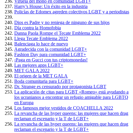
Viruela del mono en comunidad LGBT+
Harry’s House: Un éxito en la industria
Policías de Edomex agreden colectivos LGBT y a periodistas
Dios es Padre y no reniega de ninguno de sus hijos
Día contra la Homofobia
Danna Paola Rompe el Tecate Emblema 2022
Llega Tecate Emblema 2022
Balenciaga lo hace de nuevo
Agradecida con la comunidad LGBT+
Fashion Day para comunidad LGBT+
¡Paga en Gucci con tus criptomonedas!
Las mejores apps LGBT+
MET GALA 2022
El origen de la MET GALA
Boda comunitaria para LGBT+
Dr. Strange es censurado por protagonista LGBT
La aplicación de citas para LGBT «Romeo» está ayudando a
los ucranianos a encontrar un refugio amigable para LGBTQ
en Europa
Los famosos mejor vestidos de COACHELLA 2022
La revancha de las hyper queens: las mujeres que hacen drag
reclaman el escenario y la T de LGBT+
La revancha de las hyper queens: las mujeres que hacen drag
reclaman el escenario y la T de LGBT+