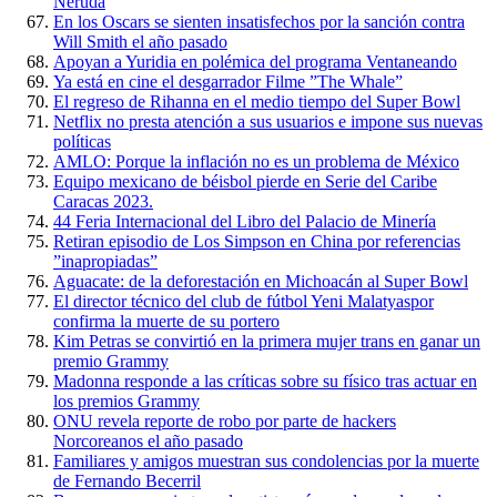
Neruda
En los Oscars se sienten insatisfechos por la sanción contra
Will Smith el año pasado
Apoyan a Yuridia en polémica del programa Ventaneando
Ya está en cine el desgarrador Filme ”The Whale”
El regreso de Rihanna en el medio tiempo del Super Bowl
Netflix no presta atención a sus usuarios e impone sus nuevas
políticas
AMLO: Porque la inflación no es un problema de México
Equipo mexicano de béisbol pierde en Serie del Caribe
Caracas 2023.
44 Feria Internacional del Libro del Palacio de Minería
Retiran episodio de Los Simpson en China por referencias
”inapropiadas”
Aguacate: de la deforestación en Michoacán al Super Bowl
El director técnico del club de fútbol Yeni Malatyaspor
confirma la muerte de su portero
Kim Petras se convirtió en la primera mujer trans en ganar un
premio Grammy
Madonna responde a las críticas sobre su físico tras actuar en
los premios Grammy
ONU revela reporte de robo por parte de hackers
Norcoreanos el año pasado
Familiares y amigos muestran sus condolencias por la muerte
de Fernando Becerril