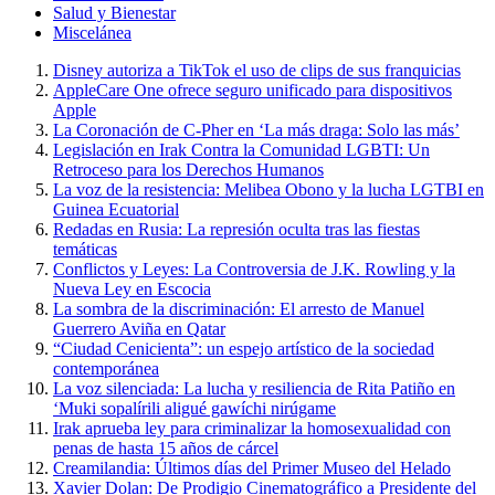
Salud y Bienestar
Miscelánea
Disney autoriza a TikTok el uso de clips de sus franquicias
AppleCare One ofrece seguro unificado para dispositivos
Apple
La Coronación de C-Pher en ‘La más draga: Solo las más’
Legislación en Irak Contra la Comunidad LGBTI: Un
Retroceso para los Derechos Humanos
La voz de la resistencia: Melibea Obono y la lucha LGTBI en
Guinea Ecuatorial
Redadas en Rusia: La represión oculta tras las fiestas
temáticas
Conflictos y Leyes: La Controversia de J.K. Rowling y la
Nueva Ley en Escocia
La sombra de la discriminación: El arresto de Manuel
Guerrero Aviña en Qatar
“Ciudad Cenicienta”: un espejo artístico de la sociedad
contemporánea
La voz silenciada: La lucha y resiliencia de Rita Patiño en
‘Muki sopalírili aligué gawíchi nirúgame
Irak aprueba ley para criminalizar la homosexualidad con
penas de hasta 15 años de cárcel
Creamilandia: Últimos días del Primer Museo del Helado
Xavier Dolan: De Prodigio Cinematográfico a Presidente del