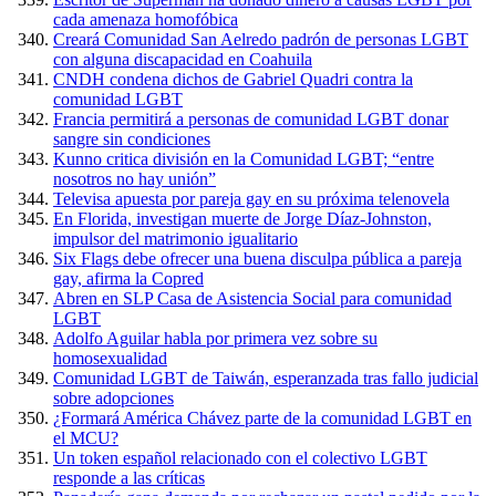
cada amenaza homofóbica
Creará Comunidad San Aelredo padrón de personas LGBT
con alguna discapacidad en Coahuila
CNDH condena dichos de Gabriel Quadri contra la
comunidad LGBT
Francia permitirá a personas de comunidad LGBT donar
sangre sin condiciones
Kunno critica división en la Comunidad LGBT; “entre
nosotros no hay unión”
Televisa apuesta por pareja gay en su próxima telenovela
En Florida, investigan muerte de Jorge Díaz-Johnston,
impulsor del matrimonio igualitario
Six Flags debe ofrecer una buena disculpa pública a pareja
gay, afirma la Copred
Abren en SLP Casa de Asistencia Social para comunidad
LGBT
Adolfo Aguilar habla por primera vez sobre su
homosexualidad
Comunidad LGBT de Taiwán, esperanzada tras fallo judicial
sobre adopciones
¿Formará América Chávez parte de la comunidad LGBT en
el MCU?
Un token español relacionado con el colectivo LGBT
responde a las críticas