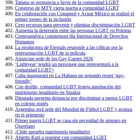
Tatiana se pronuncia a favor de la comunidad LGBT
Congreso de MTY cierra puerta a comunidad LGBT
En colaboración con Conapred y Acnur México se realizó el
primer torneo de la inclusión
Cero recursos para prevenir y eliminar discriminación LGBT
Aumenta la depresión entre las personas LGBT en Polonia
Centroamérica conmemora día Internacional de Derechos
Humanos
La productora de Eternals responde a las críticas por la
representación LGBT de la película
Anuncian sede de los Gay Games 2026
‘Lightyear’ tendrá un personaje que representará a la
comunidad LGBT+
Cuba inaugurará en La Habana un segundo resort ‘gay-
friendly’
Con desfile, comunidad LGBT festeja aprobación del
matrimonio igualitario en Sinaloa
Diputada presenta denuncia por discriminar a menor LGBT
en colegio inglés
Argentina será sede del Mundial de Fútbol LGBT y avanza
en el segmento
Primer pareja LGBT se casa sin necesidad de amparo en
Querétaro
¡Chile aprueba matrimonio igualitario!
Abierto Kuri a reunirse con comunidad LGBT