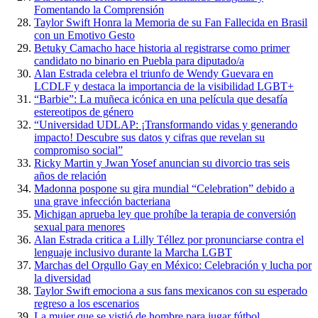
Fomentando la Comprensión
Taylor Swift Honra la Memoria de su Fan Fallecida en Brasil
con un Emotivo Gesto
Betuky Camacho hace historia al registrarse como primer
candidato no binario en Puebla para diputado/a
Alan Estrada celebra el triunfo de Wendy Guevara en
LCDLF y destaca la importancia de la visibilidad LGBT+
“Barbie”: La muñeca icónica en una película que desafía
estereotipos de género
“Universidad UDLAP: ¡Transformando vidas y generando
impacto! Descubre sus datos y cifras que revelan su
compromiso social”
Ricky Martin y Jwan Yosef anuncian su divorcio tras seis
años de relación
Madonna pospone su gira mundial “Celebration” debido a
una grave infección bacteriana
Michigan aprueba ley que prohíbe la terapia de conversión
sexual para menores
Alan Estrada critica a Lilly Téllez por pronunciarse contra el
lenguaje inclusivo durante la Marcha LGBT
Marchas del Orgullo Gay en México: Celebración y lucha por
la diversidad
Taylor Swift emociona a sus fans mexicanos con su esperado
regreso a los escenarios
La mujer que se vistió de hombre para jugar fútbol