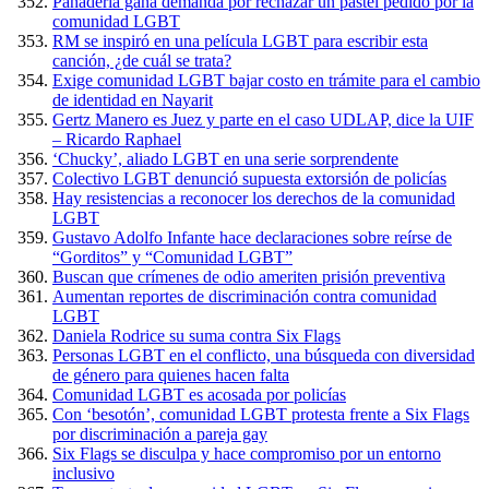
Panadería gana demanda por rechazar un pastel pedido por la
comunidad LGBT
RM se inspiró en una película LGBT para escribir esta
canción, ¿de cuál se trata?
Exige comunidad LGBT bajar costo en trámite para el cambio
de identidad en Nayarit
Gertz Manero es Juez y parte en el caso UDLAP, dice la UIF
– Ricardo Raphael
‘Chucky’, aliado LGBT en una serie sorprendente
Colectivo LGBT denunció supuesta extorsión de policías
Hay resistencias a reconocer los derechos de la comunidad
LGBT
Gustavo Adolfo Infante hace declaraciones sobre reírse de
“Gorditos” y “Comunidad LGBT”
Buscan que crímenes de odio ameriten prisión preventiva
Aumentan reportes de discriminación contra comunidad
LGBT
Daniela Rodrice su suma contra Six Flags
Personas LGBT en el conflicto, una búsqueda con diversidad
de género para quienes hacen falta
Comunidad LGBT es acosada por policías
Con ‘besotón’, comunidad LGBT protesta frente a Six Flags
por discriminación a pareja gay
Six Flags se disculpa y hace compromiso por un entorno
inclusivo