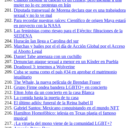
mujer no lo es: protestas en Irán
Diputada transexual de Morena declara que es una trabajadora
sexual y no lo ve mal
Para recordar nuestras raíces: Científico de origen Maya estará
en proyecto con la NASA
Las feministas como riesgo para el Ejército: filtraciones de la
SEDENA
Huracán Ian llega a Carolina del sur
Marchas y bailes por el el día de Acción Global por el Acceso
al Aborto Legal
Daniel Tabe amenaza con un cuchillo
Denuncian ataque sexual a menor en un Kínder en Puebla
Deadpool 3: tenemos a Wolverine
Cuba se suma como el país #34 en aprobar el matrimonio
igualitario
The Whale, la nueva película de Brendan Fraser
Grupo Firme ondea bandera LGBTQ+ en concierto
Elton John da un concierto en la casa Blanca
La comida hasta la puerta de tu casa
El último adiós: funeral de la Reina Isabel II
Gabriel Santos: Mexicano conquistando en el mundo NFT
Hamilton Homofóbico: iglesia en Texas plagia el famoso
musical
¿La viruela del mono viene de la comunidad LGBT+?