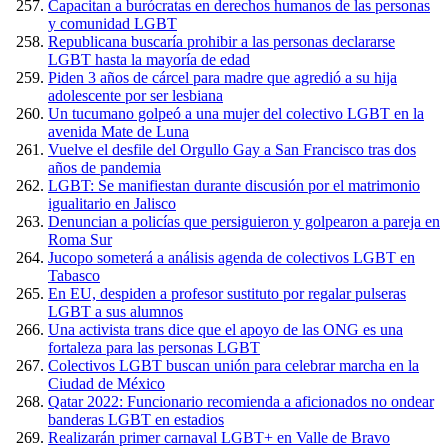
Capacitan a burócratas en derechos humanos de las personas
y comunidad LGBT
Republicana buscaría prohibir a las personas declararse
LGBT hasta la mayoría de edad
Piden 3 años de cárcel para madre que agredió a su hija
adolescente por ser lesbiana
Un tucumano golpeó a una mujer del colectivo LGBT en la
avenida Mate de Luna
Vuelve el desfile del Orgullo Gay a San Francisco tras dos
años de pandemia
LGBT: Se manifiestan durante discusión por el matrimonio
igualitario en Jalisco
Denuncian a policías que persiguieron y golpearon a pareja en
Roma Sur
Jucopo someterá a análisis agenda de colectivos LGBT en
Tabasco
En EU, despiden a profesor sustituto por regalar pulseras
LGBT a sus alumnos
Una activista trans dice que el apoyo de las ONG es una
fortaleza para las personas LGBT
Colectivos LGBT buscan unión para celebrar marcha en la
Ciudad de México
Qatar 2022: Funcionario recomienda a aficionados no ondear
banderas LGBT en estadios
Realizarán primer carnaval LGBT+ en Valle de Bravo