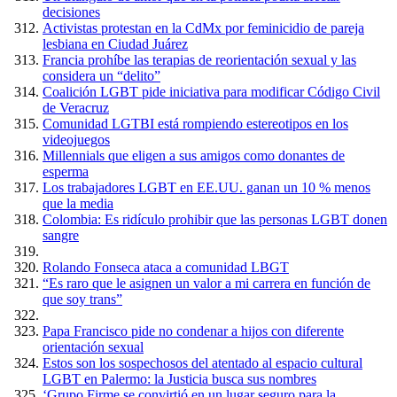
decisiones
Activistas protestan en la CdMx por feminicidio de pareja
lesbiana en Ciudad Juárez
Francia prohíbe las terapias de reorientación sexual y las
considera un “delito”
Coalición LGBT pide iniciativa para modificar Código Civil
de Veracruz
Comunidad LGTBI está rompiendo estereotipos en los
videojuegos
Millennials que eligen a sus amigos como donantes de
esperma
Los trabajadores LGBT en EE.UU. ganan un 10 % menos
que la media
Colombia: Es ridículo prohibir que las personas LGBT donen
sangre
Rolando Fonseca ataca a comunidad LBGT
“Es raro que le asignen un valor a mi carrera en función de
que soy trans”
Papa Francisco pide no condenar a hijos con diferente
orientación sexual
Estos son los sospechosos del atentado al espacio cultural
LGBT en Palermo: la Justicia busca sus nombres
‘Grupo Firme se convirtió en un lugar seguro para la