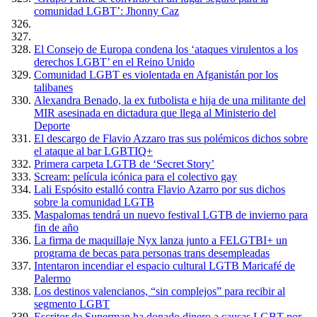
comunidad LGBT’: Jhonny Caz
El Consejo de Europa condena los ‘ataques virulentos a los
derechos LGBT’ en el Reino Unido
Comunidad LGBT es violentada en Afganistán por los
talibanes
Alexandra Benado, la ex futbolista e hija de una militante del
MIR asesinada en dictadura que llega al Ministerio del
Deporte
El descargo de Flavio Azzaro tras sus polémicos dichos sobre
el ataque al bar LGBTIQ+
Primera carpeta LGTB de ‘Secret Story’
Scream: película icónica para el colectivo gay
Lali Espósito estalló contra Flavio Azarro por sus dichos
sobre la comunidad LGTB
Maspalomas tendrá un nuevo festival LGTB de invierno para
fin de año
La firma de maquillaje Nyx lanza junto a FELGTBI+ un
programa de becas para personas trans desempleadas
Intentaron incendiar el espacio cultural LGTB Maricafé de
Palermo
Los destinos valencianos, “sin complejos” para recibir al
segmento LGBT
Escritor de Superman ha donado dinero a causas LGBT por