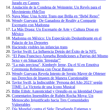
Jurado en Cannes
Anulación de la Condena de Weinstein: Un Revés para el
Movimiento #MeToo
Nava Mau: Una Actriz Trans que Brilla en “Bebé Reno”
Wendy Guevara: De Ganadora de Reality a Compartir
Escenario con Madonna
La Más Draga: Un Escenario de Arte y Cultura Drag en
México
Madonna en México: Un Espectáculo Deslumbrante en el
Palacio de los Deportes
Haciendo visibles las infancias trans
Taylor Swift: La Influencia Detrás del Éxito de la NFL
“El Papa Francisco Aprueba Bendiciones a Parejas del Mismo
Sexo y en Situación ‘Irregular'”
“La más preciosa”, Kimberly Irene, Da el Sí en Emotiva
Ceremonia Religiosa con Óscar Barajas
Wendy Guevara Revela Intento de Sergio Mayer de Obtener
sus Derechos de Imagen de Manera Cuestionable
Taylor Swift, la Indiscutible ‘Persona del Año 2023’ según
TIME: La Victoria de una Icono Musical
Billie Eilish: Autenticidad y Orgullo en su Identidad Queer
Comentarios Insensibles de Rubén Rocha Moya: Un
Menoscabo Injustificado hacia Tres Comunidades
Vulnerables
Día Mundial contra el Sida: Desafiando Estigmas y