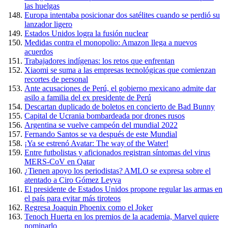
las huelgas
Europa intentaba posicionar dos satélites cuando se perdió su
lanzador ligero
Estados Unidos logra la fusión nuclear
Medidas contra el monopolio: Amazon llega a nuevos
acuerdos
Trabajadores indígenas: los retos que enfrentan
Xiaomi se suma a las empresas tecnológicas que comienzan
recortes de personal
Ante acusaciones de Perú, el gobierno mexicano admite dar
asilo a familia del ex presidente de Perú
Descartan duplicado de boletos en concierto de Bad Bunny
Capital de Ucrania bombardeada por drones rusos
Argentina se vuelve campeón del mundial 2022
Fernando Santos se va después de este Mundial
¡Ya se estrenó Avatar: The way of the Water!
Entre futbolistas y aficionados registran síntomas del virus
MERS-CoV en Qatar
¿Tienen apoyo los periodistas? AMLO se expresa sobre el
atentado a Ciro Gómez Leyva
El presidente de Estados Unidos propone regular las armas en
el país para evitar más tiroteos
Regresa Joaquin Phoenix como el Joker
Tenoch Huerta en los premios de la academia, Marvel quiere
nominarlo