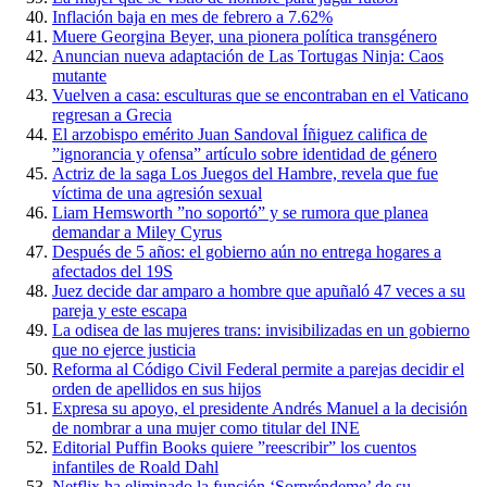
Inflación baja en mes de febrero a 7.62%
Muere Georgina Beyer, una pionera política transgénero
Anuncian nueva adaptación de Las Tortugas Ninja: Caos
mutante
Vuelven a casa: esculturas que se encontraban en el Vaticano
regresan a Grecia
El arzobispo emérito Juan Sandoval Íñiguez califica de
”ignorancia y ofensa” artículo sobre identidad de género
Actriz de la saga Los Juegos del Hambre, revela que fue
víctima de una agresión sexual
Liam Hemsworth ”no soportó” y se rumora que planea
demandar a Miley Cyrus
Después de 5 años: el gobierno aún no entrega hogares a
afectados del 19S
Juez decide dar amparo a hombre que apuñaló 47 veces a su
pareja y este escapa
La odisea de las mujeres trans: invisibilizadas en un gobierno
que no ejerce justicia
Reforma al Código Civil Federal permite a parejas decidir el
orden de apellidos en sus hijos
Expresa su apoyo, el presidente Andrés Manuel a la decisión
de nombrar a una mujer como titular del INE
Editorial Puffin Books quiere ”reescribir” los cuentos
infantiles de Roald Dahl
Netflix ha eliminado la función ‘Sorpréndeme’ de su