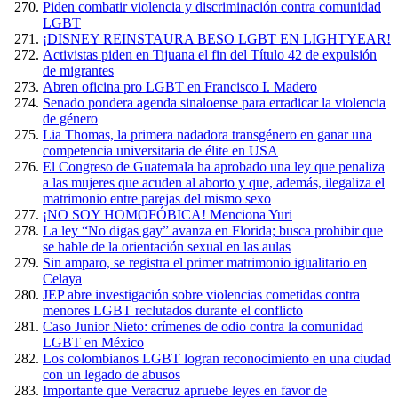
Piden combatir violencia y discriminación contra comunidad
LGBT
¡DISNEY REINSTAURA BESO LGBT EN LIGHTYEAR!
Activistas piden en Tijuana el fin del Título 42 de expulsión
de migrantes
Abren oficina pro LGBT en Francisco I. Madero
Senado pondera agenda sinaloense para erradicar la violencia
de género
Lia Thomas, la primera nadadora transgénero en ganar una
competencia universitaria de élite en USA
El Congreso de Guatemala ha aprobado una ley que penaliza
a las mujeres que acuden al aborto y que, además, ilegaliza el
matrimonio entre parejas del mismo sexo
¡NO SOY HOMOFÓBICA! Menciona Yuri
La ley “No digas gay” avanza en Florida; busca prohibir que
se hable de la orientación sexual en las aulas
Sin amparo, se registra el primer matrimonio igualitario en
Celaya
JEP abre investigación sobre violencias cometidas contra
menores LGBT reclutados durante el conflicto
Caso Junior Nieto: crímenes de odio contra la comunidad
LGBT en México
Los colombianos LGBT logran reconocimiento en una ciudad
con un legado de abusos
Importante que Veracruz apruebe leyes en favor de