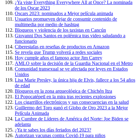
¿Ya viste Everything Everywhere All at Once? La nominada
de los Oscar 2023
Oscars 2023: nominados a Mejor película animada
Usuarios promueven dejar de consumir contenido de
multimedia por medio de hashtag
Bloqueos y violencia de los taxistas en Cancún
Giovanni Dos Santos en polémica tras video saludando a
funcionario
Ciberestafas en reseñas de productos en Amazon
Se revela que Trump volverá a redes sociales
Hoy cumple años el famoso actor Jim Carrey
AMLO sobre la decisión de la Guardia Nacional en el Metro
Comunidad transexual se ve afectada por leyes en Estados
Unidos
Lisa Marie Presley, la única hija de Elvis, fallece a los 54 años
de edad
Bloqueos en la zona arqueológica de Chichén Itza
El Popocatépetl en la mira tras recientes explosiones
Los cigarrillos electrónicos y sus consecuencias en la salud
Guillermo del Toro ganó el Globo de Oro 2023 a la Mejor
Película Animada
La Cumbre de Líderes de América del Norte: Joe Biden se
adelanta
¿Ya te sabes los días feriados del 2023?
Autorizan vacunas contra Covid-19 para niños