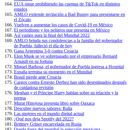
EUA sigue prohibiendo las cuentas de TikTok en distintos
estados
AMLO extiende invitación a Bad Bunny para presentarse en
el Zócalo
Vuelven a aumentar los casos de Covid-19 en México
El periodismo y los peligros que presenta en México
Así vamos para la final del Mundial 2022
AMLO brinda sus condolencias a la familia del gobernador
de Puebla, falleció el día de hoy
Gana Argentina 3-0 contra Croacia
Elon Musk se ve sobrepasado por el empresario Bernard
Arnault en su fortuna
Miguel Barbosa, el gobernador de Puebla ingresa a Hospital
España termina su momento en el Mundial
Brasil pierde ante Croacia
Cargos contra Ernesto Derbez han sido desestimados después
de cuidadosa revisión
Meghan y el Príncipe Harry hablan sobre su relación y la
prensa
Murat Hinojosa presenta libro sobre Oaxaca
Descubre nuevos sabores: Balta
Las mujeres en el mundo digital actual
¿Qué nos deja Spotify del 2022?
Brittney Griner encarcelada en Rusia
Queda fuera del mundial la selección mexicana