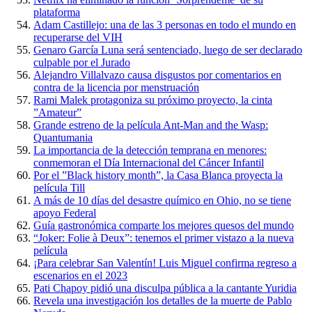
plataforma
Adam Castillejo: una de las 3 personas en todo el mundo en
recuperarse del VIH
Genaro García Luna será sentenciado, luego de ser declarado
culpable por el Jurado
Alejandro Villalvazo causa disgustos por comentarios en
contra de la licencia por menstruación
Rami Malek protagoniza su próximo proyecto, la cinta
”Amateur”
Grande estreno de la película Ant-Man and the Wasp:
Quantumania
La importancia de la detección temprana en menores:
conmemoran el Día Internacional del Cáncer Infantil
Por el ”Black history month”, la Casa Blanca proyecta la
película Till
A más de 10 días del desastre químico en Ohio, no se tiene
apoyo Federal
Guía gastronómica comparte los mejores quesos del mundo
“Joker: Folie à Deux”: tenemos el primer vistazo a la nueva
película
¡Para celebrar San Valentín! Luis Miguel confirma regreso a
escenarios en el 2023
Pati Chapoy pidió una disculpa pública a la cantante Yuridia
Revela una investigación los detalles de la muerte de Pablo