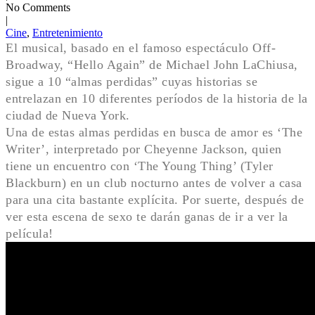
No Comments
|
Cine
,
Entretenimiento
El musical, basado en el famoso espectáculo Off-
Broadway, “Hello Again” de Michael John LaChiusa,
sigue a 10 “almas perdidas” cuyas historias se
entrelazan en 10 diferentes períodos de la historia de la
ciudad de Nueva York.
Una de estas almas perdidas en busca de amor es ‘The
Writer’, interpretado por Cheyenne Jackson, quien
tiene un encuentro con ‘The Young Thing’ (Tyler
Blackburn) en un club nocturno antes de volver a casa
para una cita bastante explícita. Por suerte, después de
ver esta escena de sexo te darán ganas de ir a ver la
película!