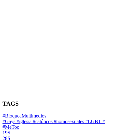
TAGS
#BloqueaMultimedios
#Gays #iglesia #católicos #homosexuales #LGBT #
#MeToo
19S
28S