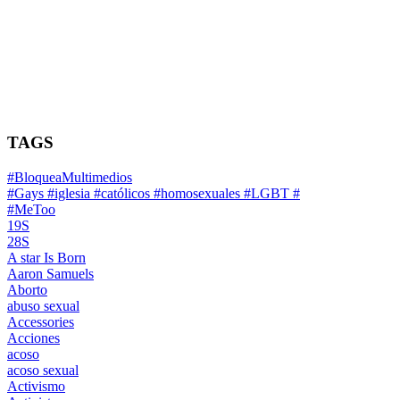
TAGS
#BloqueaMultimedios
#Gays #iglesia #católicos #homosexuales #LGBT #
#MeToo
19S
28S
A star Is Born
Aaron Samuels
Aborto
abuso sexual
Accessories
Acciones
acoso
acoso sexual
Activismo