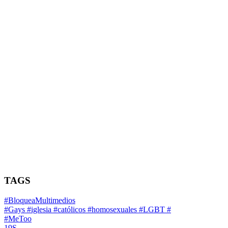
TAGS
#BloqueaMultimedios
#Gays #iglesia #católicos #homosexuales #LGBT #
#MeToo
19S