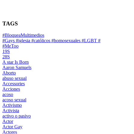
TAGS
#BloqueaMultimedios
#Gays #iglesia #católicos #homosexuales #LGBT #
#MeToo
19S
28S
A star Is Born
Aaron Samuels
Aborto
abuso sexual
Accessories
Acciones
acoso
acoso sexual
Activismo
Activista
activo o pasivo
Actor
Actor Gay
Actores