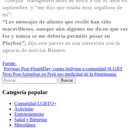
“conejita” transgénero antes de morir a los 91 años en
septiembre, y “me dijo que estaba muy orgulloso de
mí”.
“Los mensajes de aliento que recibí han sido
maravillosos, aunque aún algunos me dicen que soy
fea y nunca se me debería permitir posar en
Playboy”,
dijo este jueves en una entrevista con la
agencia de noticias Reuters.
Fuente.
Previous Post
#SpiritDay, contra bullying a comunidad #LGBT
Next Post
Aprueban en Perú uso medicinal de la #mariguana
Buscar:
Categoría popular
Comunidad LGBTQ+
Activismo
Entretenimiento
Salud y Bienestar
Miscelánea