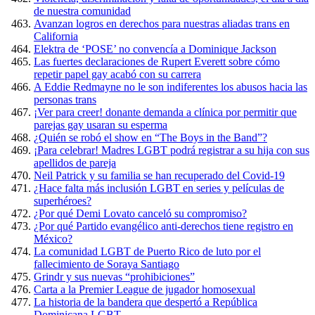
de nuestra comunidad
Avanzan logros en derechos para nuestras aliadas trans en
California
Elektra de ‘POSE’ no convencía a Dominique Jackson
Las fuertes declaraciones de Rupert Everett sobre cómo
repetir papel gay acabó con su carrera
A Eddie Redmayne no le son indiferentes los abusos hacia las
personas trans
¡Ver para creer! donante demanda a clínica por permitir que
parejas gay usaran su esperma
¿Quién se robó el show en “The Boys in the Band”?
¡Para celebrar! Madres LGBT podrá registrar a su hija con sus
apellidos de pareja
Neil Patrick y su familia se han recuperado del Covid-19
¿Hace falta más inclusión LGBT en series y películas de
superhéroes?
¿Por qué Demi Lovato canceló su compromiso?
¿Por qué Partido evangélico anti-derechos tiene registro en
México?
La comunidad LGBT de Puerto Rico de luto por el
fallecimiento de Soraya Santiago
Grindr y sus nuevas “prohibiciones”
Carta a la Premier League de jugador homosexual
La historia de la bandera que despertó a República
Dominicana LGBT