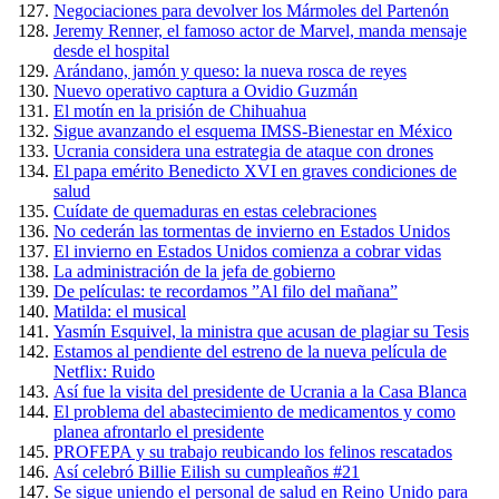
Negociaciones para devolver los Mármoles del Partenón
Jeremy Renner, el famoso actor de Marvel, manda mensaje
desde el hospital
Arándano, jamón y queso: la nueva rosca de reyes
Nuevo operativo captura a Ovidio Guzmán
El motín en la prisión de Chihuahua
Sigue avanzando el esquema IMSS-Bienestar en México
Ucrania considera una estrategia de ataque con drones
El papa emérito Benedicto XVI en graves condiciones de
salud
Cuídate de quemaduras en estas celebraciones
No cederán las tormentas de invierno en Estados Unidos
El invierno en Estados Unidos comienza a cobrar vidas
La administración de la jefa de gobierno
De películas: te recordamos ”Al filo del mañana”
Matilda: el musical
Yasmín Esquivel, la ministra que acusan de plagiar su Tesis
Estamos al pendiente del estreno de la nueva película de
Netflix: Ruido
Así fue la visita del presidente de Ucrania a la Casa Blanca
El problema del abastecimiento de medicamentos y como
planea afrontarlo el presidente
PROFEPA y su trabajo reubicando los felinos rescatados
Así celebró Billie Eilish su cumpleaños #21
Se sigue uniendo el personal de salud en Reino Unido para