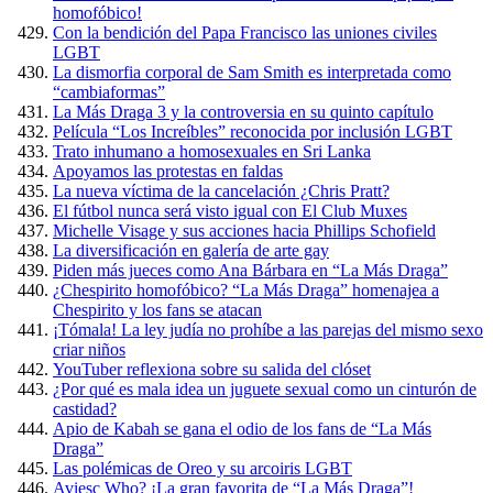
homofóbico!
Con la bendición del Papa Francisco las uniones civiles
LGBT
La dismorfia corporal de Sam Smith es interpretada como
“cambiaformas”
La Más Draga 3 y la controversia en su quinto capítulo
Película “Los Increíbles” reconocida por inclusión LGBT
Trato inhumano a homosexuales en Sri Lanka
Apoyamos las protestas en faldas
La nueva víctima de la cancelación ¿Chris Pratt?
El fútbol nunca será visto igual con El Club Muxes
Michelle Visage y sus acciones hacia Phillips Schofield
La diversificación en galería de arte gay
Piden más jueces como Ana Bárbara en “La Más Draga”
¿Chespirito homofóbico? “La Más Draga” homenajea a
Chespirito y los fans se atacan
¡Tómala! La ley judía no prohíbe a las parejas del mismo sexo
criar niños
YouTuber reflexiona sobre su salida del clóset
¿Por qué es mala idea un juguete sexual como un cinturón de
castidad?
Apio de Kabah se gana el odio de los fans de “La Más
Draga”
Las polémicas de Oreo y su arcoiris LGBT
Aviesc Who? ¡La gran favorita de “La Más Draga”!