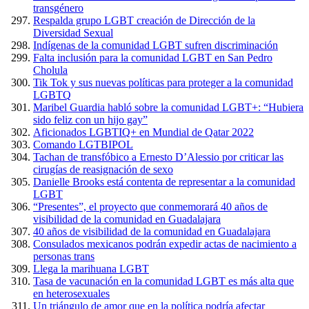
transgénero
Respalda grupo LGBT creación de Dirección de la
Diversidad Sexual
Indígenas de la comunidad LGBT sufren discriminación
Falta inclusión para la comunidad LGBT en San Pedro
Cholula
Tik Tok y sus nuevas políticas para proteger a la comunidad
LGBTQ
Maribel Guardia habló sobre la comunidad LGBT+: “Hubiera
sido feliz con un hijo gay”
Aficionados LGBTIQ+ en Mundial de Qatar 2022
Comando LGTBIPOL
Tachan de transfóbico a Ernesto D’Alessio por criticar las
cirugías de reasignación de sexo
Danielle Brooks está contenta de representar a la comunidad
LGBT
“Presentes”, el proyecto que conmemorará 40 años de
visibilidad de la comunidad en Guadalajara
40 años de visibilidad de la comunidad en Guadalajara
Consulados mexicanos podrán expedir actas de nacimiento a
personas trans
Llega la marihuana LGBT
Tasa de vacunación en la comunidad LGBT es más alta que
en heterosexuales
Un triángulo de amor que en la política podría afectar