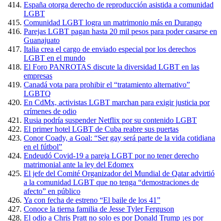
España otorga derecho de reproducción asistida a comunidad
LGBT
Comunidad LGBT logra un matrimonio más en Durango
Parejas LGBT pagan hasta 20 mil pesos para poder casarse en
Guanajuato
Italia crea el cargo de enviado especial por los derechos
LGBT en el mundo
El Foro PANROTAS discute la diversidad LGBT en las
empresas
Canadá vota para prohibir el “tratamiento alternativo”
LGBTQ
En CdMx, activistas LGBT marchan para exigir justicia por
crímenes de odio
Rusia podría suspender Netflix por su contenido LGBT
El primer hotel LGBT de Cuba reabre sus puertas
Conor Coady, a Goal: “Ser gay será parte de la vida cotidiana
en el fútbol”
Endeudó Covid-19 a pareja LGBT por no tener derecho
matrimonial ante la ley del Edomex
El jefe del Comité Organizador del Mundial de Qatar advirtió
a la comunidad LGBT que no tenga “demostraciones de
afecto” en público
Ya con fecha de estreno “El baile de los 41”
Conoce la tierna familia de Jesse Tyler Ferguson
El odio a Chris Pratt no solo es por Donald Trump ¡es por