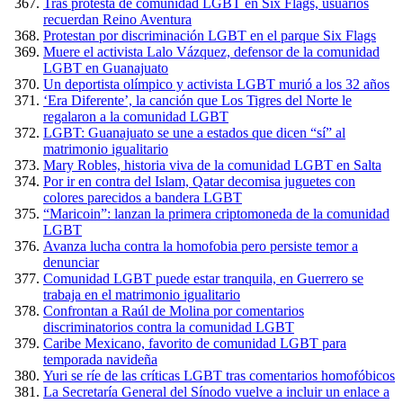
Tras protesta de comunidad LGBT en Six Flags, usuarios
recuerdan Reino Aventura
Protestan por discriminación LGBT en el parque Six Flags
Muere el activista Lalo Vázquez, defensor de la comunidad
LGBT en Guanajuato
Un deportista olímpico y activista LGBT murió a los 32 años
‘Era Diferente’, la canción que Los Tigres del Norte le
regalaron a la comunidad LGBT
LGBT: Guanajuato se une a estados que dicen “sí” al
matrimonio igualitario
Mary Robles, historia viva de la comunidad LGBT en Salta
Por ir en contra del Islam, Qatar decomisa juguetes con
colores parecidos a bandera LGBT
“Maricoin”: lanzan la primera criptomoneda de la comunidad
LGBT
Avanza lucha contra la homofobia pero persiste temor a
denunciar
Comunidad LGBT puede estar tranquila, en Guerrero se
trabaja en el matrimonio igualitario
Confrontan a Raúl de Molina por comentarios
discriminatorios contra la comunidad LGBT
Caribe Mexicano, favorito de comunidad LGBT para
temporada navideña
Yuri se ríe de las críticas LGBT tras comentarios homofóbicos
La Secretaría General del Sínodo vuelve a incluir un enlace a