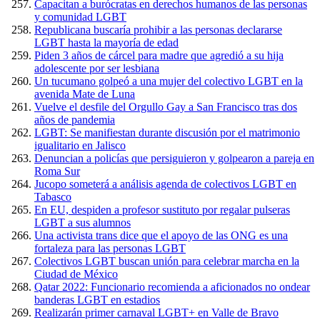
Capacitan a burócratas en derechos humanos de las personas
y comunidad LGBT
Republicana buscaría prohibir a las personas declararse
LGBT hasta la mayoría de edad
Piden 3 años de cárcel para madre que agredió a su hija
adolescente por ser lesbiana
Un tucumano golpeó a una mujer del colectivo LGBT en la
avenida Mate de Luna
Vuelve el desfile del Orgullo Gay a San Francisco tras dos
años de pandemia
LGBT: Se manifiestan durante discusión por el matrimonio
igualitario en Jalisco
Denuncian a policías que persiguieron y golpearon a pareja en
Roma Sur
Jucopo someterá a análisis agenda de colectivos LGBT en
Tabasco
En EU, despiden a profesor sustituto por regalar pulseras
LGBT a sus alumnos
Una activista trans dice que el apoyo de las ONG es una
fortaleza para las personas LGBT
Colectivos LGBT buscan unión para celebrar marcha en la
Ciudad de México
Qatar 2022: Funcionario recomienda a aficionados no ondear
banderas LGBT en estadios
Realizarán primer carnaval LGBT+ en Valle de Bravo