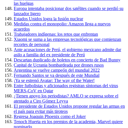
las huelgas
Europa intentaba posicionar dos satélites cuando se perdió su
lanzador ligero
Estados Unidos logra la fusión nuclear
Medidas contra el monopolio: Amazon llega a nuevos
acuerdos
Trabajadores indígenas: los retos que enfrentan
Xiaomi se suma a las empresas tecnológicas que comienzan
recortes de personal
Ante acusaciones de Perú, el gobierno mexicano admite dar
asilo a familia del ex presidente de Perú
Descartan duplicado de boletos en concierto de Bad Bunny
Capital de Ucrania bombardeada por drones rusos
Argentina se vuelve campeón del mundial 2022
Fernando Santos se va después de este Mundial
¡Ya se estrenó Avatar: The way of the Water!
Entre futbolistas y aficionados registran síntomas del virus
MERS-CoV en Qatar
¿Tienen apoyo los periodistas? AMLO se expresa sobre el
atentado a Ciro Gómez Leyva
El presidente de Estados Unidos propone regular las armas en
el país para evitar más tiroteos
Regresa Joaquin Phoenix como el Joker
Tenoch Huerta en los premios de la academia, Marvel quiere
nominarlo