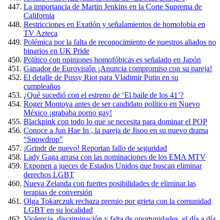
La importancia de Martin Jenkins en la Corte Suprema de
California
Restricciones en Exatlón y señalamientos de homofobia en
TV Azteca
Polémica por la falta de reconocimiento de nuestros aliados no
binarios en UK Pride
Político con opiniones homofóbicas es señalado en Japón
Ganador de Eurovisión ¡Anuncia compromiso con su pareja!
El detalle de Pussy Riot para Vladimir Putin en su
cumpleaños
¿Qué sucedió con el estreno de ‘El baile de los 41’?
Roger Montoya antes de ser candidato político en Nuevo
México ¡grababa porno gay!
Blackpink con todo lo que se necesita para dominar el POP
Conoce a Jun Hae In , la pareja de Jisoo en su nuevo drama
“Snowdrop”
¡Grindr de nuevo! Reportan fallo de seguridad
Lady Gaga arrasa con las nominaciones de los EMA MTV
Exponen a jueces de Estados Unidos que buscan eliminar
derechos LGBT
Nueva Zelanda con fuertes posibilidades de eliminar las
terapias de conversión
Olga Tokarczuk rechaza premio por grieta con la comunidad
LGBT en su localidad
Violencia, discriminación y falta de oportunidades, el día a día