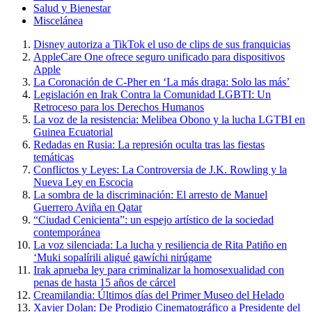
Salud y Bienestar
Miscelánea
Disney autoriza a TikTok el uso de clips de sus franquicias
AppleCare One ofrece seguro unificado para dispositivos
Apple
La Coronación de C-Pher en ‘La más draga: Solo las más’
Legislación en Irak Contra la Comunidad LGBTI: Un
Retroceso para los Derechos Humanos
La voz de la resistencia: Melibea Obono y la lucha LGTBI en
Guinea Ecuatorial
Redadas en Rusia: La represión oculta tras las fiestas
temáticas
Conflictos y Leyes: La Controversia de J.K. Rowling y la
Nueva Ley en Escocia
La sombra de la discriminación: El arresto de Manuel
Guerrero Aviña en Qatar
“Ciudad Cenicienta”: un espejo artístico de la sociedad
contemporánea
La voz silenciada: La lucha y resiliencia de Rita Patiño en
‘Muki sopalírili aligué gawíchi nirúgame
Irak aprueba ley para criminalizar la homosexualidad con
penas de hasta 15 años de cárcel
Creamilandia: Últimos días del Primer Museo del Helado
Xavier Dolan: De Prodigio Cinematográfico a Presidente del