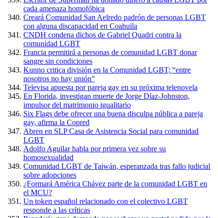
cada amenaza homofóbica
Creará Comunidad San Aelredo padrón de personas LGBT
con alguna discapacidad en Coahuila
CNDH condena dichos de Gabriel Quadri contra la
comunidad LGBT
Francia permitirá a personas de comunidad LGBT donar
sangre sin condiciones
Kunno critica división en la Comunidad LGBT; “entre
nosotros no hay unión”
Televisa apuesta por pareja gay en su próxima telenovela
En Florida, investigan muerte de Jorge Díaz-Johnston,
impulsor del matrimonio igualitario
Six Flags debe ofrecer una buena disculpa pública a pareja
gay, afirma la Copred
Abren en SLP Casa de Asistencia Social para comunidad
LGBT
Adolfo Aguilar habla por primera vez sobre su
homosexualidad
Comunidad LGBT de Taiwán, esperanzada tras fallo judicial
sobre adopciones
¿Formará América Chávez parte de la comunidad LGBT en
el MCU?
Un token español relacionado con el colectivo LGBT
responde a las críticas