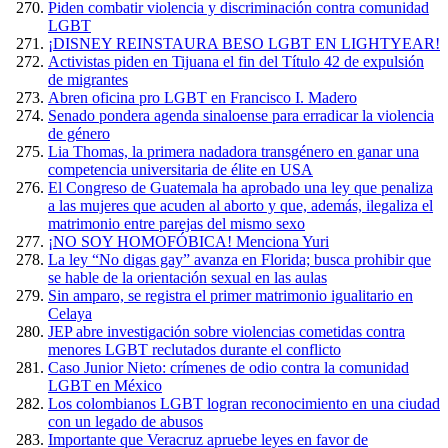
Piden combatir violencia y discriminación contra comunidad
LGBT
¡DISNEY REINSTAURA BESO LGBT EN LIGHTYEAR!
Activistas piden en Tijuana el fin del Título 42 de expulsión
de migrantes
Abren oficina pro LGBT en Francisco I. Madero
Senado pondera agenda sinaloense para erradicar la violencia
de género
Lia Thomas, la primera nadadora transgénero en ganar una
competencia universitaria de élite en USA
El Congreso de Guatemala ha aprobado una ley que penaliza
a las mujeres que acuden al aborto y que, además, ilegaliza el
matrimonio entre parejas del mismo sexo
¡NO SOY HOMOFÓBICA! Menciona Yuri
La ley “No digas gay” avanza en Florida; busca prohibir que
se hable de la orientación sexual en las aulas
Sin amparo, se registra el primer matrimonio igualitario en
Celaya
JEP abre investigación sobre violencias cometidas contra
menores LGBT reclutados durante el conflicto
Caso Junior Nieto: crímenes de odio contra la comunidad
LGBT en México
Los colombianos LGBT logran reconocimiento en una ciudad
con un legado de abusos
Importante que Veracruz apruebe leyes en favor de