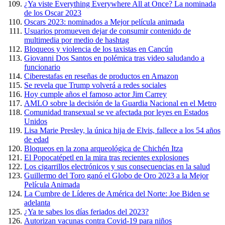
¿Ya viste Everything Everywhere All at Once? La nominada
de los Oscar 2023
Oscars 2023: nominados a Mejor película animada
Usuarios promueven dejar de consumir contenido de
multimedia por medio de hashtag
Bloqueos y violencia de los taxistas en Cancún
Giovanni Dos Santos en polémica tras video saludando a
funcionario
Ciberestafas en reseñas de productos en Amazon
Se revela que Trump volverá a redes sociales
Hoy cumple años el famoso actor Jim Carrey
AMLO sobre la decisión de la Guardia Nacional en el Metro
Comunidad transexual se ve afectada por leyes en Estados
Unidos
Lisa Marie Presley, la única hija de Elvis, fallece a los 54 años
de edad
Bloqueos en la zona arqueológica de Chichén Itza
El Popocatépetl en la mira tras recientes explosiones
Los cigarrillos electrónicos y sus consecuencias en la salud
Guillermo del Toro ganó el Globo de Oro 2023 a la Mejor
Película Animada
La Cumbre de Líderes de América del Norte: Joe Biden se
adelanta
¿Ya te sabes los días feriados del 2023?
Autorizan vacunas contra Covid-19 para niños