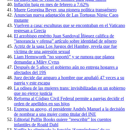
Inflación baja en mes de febrero a 7.62%
Muere Georgina Beyer, una pionera política transgénero
Anuncian nueva adaptación de Las Tortugas Ninja: Caos
mutante
Vuelven a casa: esculturas que se encontraban en el Vaticano
regresan a Grecia
El arzobispo emérito Juan Sandoval Íñiguez califica de
”ignorancia y ofensa” artículo sobre identidad de género
Actriz de la saga Los Juegos del Hambre, revela que fue
víctima de una agresión sexual
Liam Hemsworth ”no soportó” y se rumora que planea
demandar a Miley Cyrus
Después de 5 años: el gobierno aún no entrega hogares a
afectados del 19S
Juez decide dar amparo a hombre que apuñaló 47 veces a su
pareja y este escapa
La odisea de las mujeres trans: invisibilizadas en un gobierno
que no ejerce justicia
Reforma al Código Civil Federal permite a parejas decidir el
orden de apellidos en sus hijos
Expresa su apoyo, el presidente Andrés Manuel a la decisión
de nombrar a una mujer como titular del INE
Editorial Puffin Books quiere ”reescribir” los cuentos
infantiles de Roald Dahl
Netflix ha eliminado la función ‘Sorpréndeme’ de su