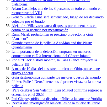
plataforma
Adam Castillejo: una de las 3 personas en todo el mundo en
recuperarse del VIH
Genaro García Luna será sentenciado, luego de ser declarado
culpable por el Jurado
Alejandro Villalvazo causa disgustos por comentarios en
contra de la licencia por menstruación
Rami Malek protagoniza su próximo proyecto, la cinta
”Amateur”
Grande estreno de la película Ant-Man and the Wasp:
Quantumania
La importancia de la detección temprana en menores:
conmemoran el Día Internacional del Cáncer Infantil
Por el ”Black history month”, la Casa Blanca proyecta la
película Till
A más de 10 días del desastre químico en Ohio, no se tiene
apoyo Federal
Guía gastronómica comparte los mejores quesos del mundo
“Joker: Folie à Deux”: tenemos el primer vistazo a la nueva
película
¡Para celebrar San Valentín! Luis Miguel confirma regreso a
escenarios en el 2023
Pati Chapoy pidió una disculpa pública a la cantante Yuridia
Revela una investigación los detalles de la muerte de Pablo