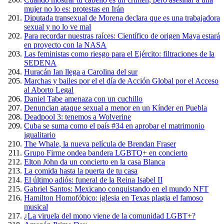
mujer no lo es: protestas en Irán
Diputada transexual de Morena declara que es una trabajadora
sexual y no lo ve mal
Para recordar nuestras raíces: Científico de origen Maya estará
en proyecto con la NASA
Las feministas como riesgo para el Ejército: filtraciones de la
SEDENA
Huracán Ian llega a Carolina del sur
Marchas y bailes por el el día de Acción Global por el Acceso
al Aborto Legal
Daniel Tabe amenaza con un cuchillo
Denuncian ataque sexual a menor en un Kínder en Puebla
Deadpool 3: tenemos a Wolverine
Cuba se suma como el país #34 en aprobar el matrimonio
igualitario
The Whale, la nueva película de Brendan Fraser
Grupo Firme ondea bandera LGBTQ+ en concierto
Elton John da un concierto en la casa Blanca
La comida hasta la puerta de tu casa
El último adiós: funeral de la Reina Isabel II
Gabriel Santos: Mexicano conquistando en el mundo NFT
Hamilton Homofóbico: iglesia en Texas plagia el famoso
musical
¿La viruela del mono viene de la comunidad LGBT+?