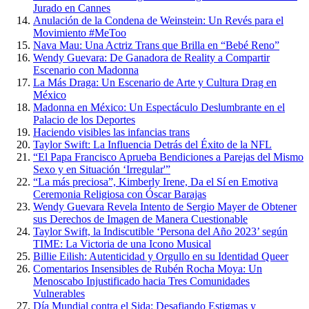
Jurado en Cannes
Anulación de la Condena de Weinstein: Un Revés para el
Movimiento #MeToo
Nava Mau: Una Actriz Trans que Brilla en “Bebé Reno”
Wendy Guevara: De Ganadora de Reality a Compartir
Escenario con Madonna
La Más Draga: Un Escenario de Arte y Cultura Drag en
México
Madonna en México: Un Espectáculo Deslumbrante en el
Palacio de los Deportes
Haciendo visibles las infancias trans
Taylor Swift: La Influencia Detrás del Éxito de la NFL
“El Papa Francisco Aprueba Bendiciones a Parejas del Mismo
Sexo y en Situación ‘Irregular'”
“La más preciosa”, Kimberly Irene, Da el Sí en Emotiva
Ceremonia Religiosa con Óscar Barajas
Wendy Guevara Revela Intento de Sergio Mayer de Obtener
sus Derechos de Imagen de Manera Cuestionable
Taylor Swift, la Indiscutible ‘Persona del Año 2023’ según
TIME: La Victoria de una Icono Musical
Billie Eilish: Autenticidad y Orgullo en su Identidad Queer
Comentarios Insensibles de Rubén Rocha Moya: Un
Menoscabo Injustificado hacia Tres Comunidades
Vulnerables
Día Mundial contra el Sida: Desafiando Estigmas y