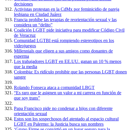
decisiones
Activistas protestan en la CdMx por feminicidio de pareja
lesbiana en Ciudad Juárez
Francia prohíbe las terapias de reorientación sexual y las
considera un “delito”
Coalición LGBT pide iniciativa para modificar Código Civil
de Veracruz
Comunidad LGTBI está rompiendo estereotipos en los
videojuegos
Millennials que eligen a sus amigos como donantes de
esperma
Los trabajadores LGBT en EE.UU. ganan un 10 % menos
que la media
Colombia: Es ridículo prohibir que las personas LGBT donen
sangre
Rolando Fonseca ataca a comunidad LBGT
“Es raro que le asignen un valor a mi carrera en función de
que soy trans”
Papa Francisco pide no condenar a hijos con diferente
orientación sexual
Estos son los sospechosos del atentado al espacio cultural
LGBT en Palermo: la Justicia busca sus nombres
‘Grupo Firme se convirtió en un lugar seguro para la