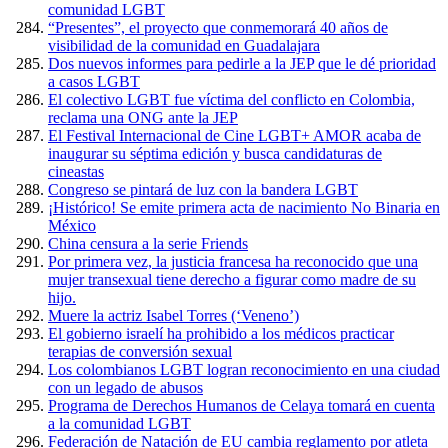
comunidad LGBT
“Presentes”, el proyecto que conmemorará 40 años de
visibilidad de la comunidad en Guadalajara
Dos nuevos informes para pedirle a la JEP que le dé prioridad
a casos LGBT
El colectivo LGBT fue víctima del conflicto en Colombia,
reclama una ONG ante la JEP
El Festival Internacional de Cine LGBT+ AMOR acaba de
inaugurar su séptima edición y busca candidaturas de
cineastas
Congreso se pintará de luz con la bandera LGBT
¡Histórico! Se emite primera acta de nacimiento No Binaria en
México
China censura a la serie Friends
Por primera vez, la justicia francesa ha reconocido que una
mujer transexual tiene derecho a figurar como madre de su
hijo.
Muere la actriz Isabel Torres (‘Veneno’)
El gobierno israelí ha prohibido a los médicos practicar
terapias de conversión sexual
Los colombianos LGBT logran reconocimiento en una ciudad
con un legado de abusos
Programa de Derechos Humanos de Celaya tomará en cuenta
a la comunidad LGBT
Federación de Natación de EU cambia reglamento por atleta