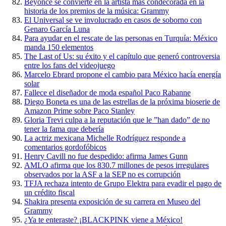
Beyonce se convierte en la artista más condecorada en la
historia de los premios de la música: Grammy
El Universal se ve involucrado en casos de soborno con
Genaro García Luna
Para ayudar en el rescate de las personas en Turquía: México
manda 150 elementos
The Last of Us: su éxito y el capítulo que generó controversia
entre los fans del videojuego
Marcelo Ebrard propone el cambio para México hacía energía
solar
Fallece el diseñador de moda español Paco Rabanne
Diego Boneta es una de las estrellas de la próxima bioserie de
Amazon Prime sobre Paco Stanley
Gloria Trevi culpa a la reputación que le ”han dado” de no
tener la fama que debería
La actriz mexicana Michelle Rodríguez responde a
comentarios gordofóbicos
Henry Cavill no fue despedido: afirma James Gunn
AMLO afirma que los 830.7 millones de pesos irregulares
observados por la ASF a la SEP no es corrupción
TFJA rechaza intento de Grupo Elektra para evadir el pago de
un crédito fiscal
Shakira presenta exposición de su carrera en Museo del
Grammy
¿Ya te enteraste? ¡BLACKPINK viene a México!