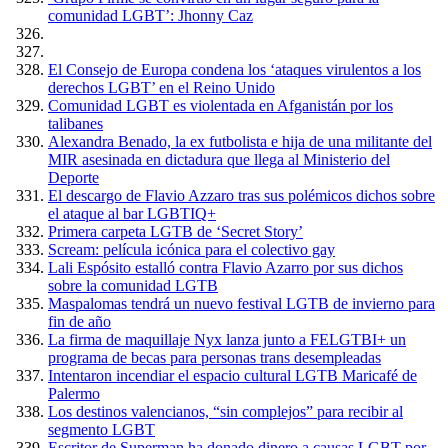
comunidad LGBT’: Jhonny Caz
El Consejo de Europa condena los ‘ataques virulentos a los
derechos LGBT’ en el Reino Unido
Comunidad LGBT es violentada en Afganistán por los
talibanes
Alexandra Benado, la ex futbolista e hija de una militante del
MIR asesinada en dictadura que llega al Ministerio del
Deporte
El descargo de Flavio Azzaro tras sus polémicos dichos sobre
el ataque al bar LGBTIQ+
Primera carpeta LGTB de ‘Secret Story’
Scream: película icónica para el colectivo gay
Lali Espósito estalló contra Flavio Azarro por sus dichos
sobre la comunidad LGTB
Maspalomas tendrá un nuevo festival LGTB de invierno para
fin de año
La firma de maquillaje Nyx lanza junto a FELGTBI+ un
programa de becas para personas trans desempleadas
Intentaron incendiar el espacio cultural LGTB Maricafé de
Palermo
Los destinos valencianos, “sin complejos” para recibir al
segmento LGBT
Escritor de Superman ha donado dinero a causas LGBT por