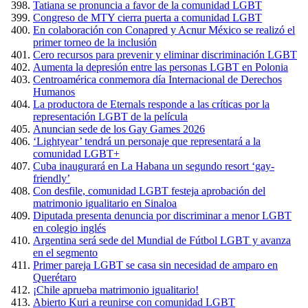
Tatiana se pronuncia a favor de la comunidad LGBT
Congreso de MTY cierra puerta a comunidad LGBT
En colaboración con Conapred y Acnur México se realizó el
primer torneo de la inclusión
Cero recursos para prevenir y eliminar discriminación LGBT
Aumenta la depresión entre las personas LGBT en Polonia
Centroamérica conmemora día Internacional de Derechos
Humanos
La productora de Eternals responde a las críticas por la
representación LGBT de la película
Anuncian sede de los Gay Games 2026
‘Lightyear’ tendrá un personaje que representará a la
comunidad LGBT+
Cuba inaugurará en La Habana un segundo resort ‘gay-
friendly’
Con desfile, comunidad LGBT festeja aprobación del
matrimonio igualitario en Sinaloa
Diputada presenta denuncia por discriminar a menor LGBT
en colegio inglés
Argentina será sede del Mundial de Fútbol LGBT y avanza
en el segmento
Primer pareja LGBT se casa sin necesidad de amparo en
Querétaro
¡Chile aprueba matrimonio igualitario!
Abierto Kuri a reunirse con comunidad LGBT