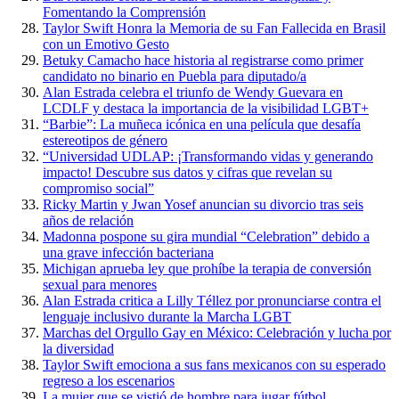
Fomentando la Comprensión
Taylor Swift Honra la Memoria de su Fan Fallecida en Brasil
con un Emotivo Gesto
Betuky Camacho hace historia al registrarse como primer
candidato no binario en Puebla para diputado/a
Alan Estrada celebra el triunfo de Wendy Guevara en
LCDLF y destaca la importancia de la visibilidad LGBT+
“Barbie”: La muñeca icónica en una película que desafía
estereotipos de género
“Universidad UDLAP: ¡Transformando vidas y generando
impacto! Descubre sus datos y cifras que revelan su
compromiso social”
Ricky Martin y Jwan Yosef anuncian su divorcio tras seis
años de relación
Madonna pospone su gira mundial “Celebration” debido a
una grave infección bacteriana
Michigan aprueba ley que prohíbe la terapia de conversión
sexual para menores
Alan Estrada critica a Lilly Téllez por pronunciarse contra el
lenguaje inclusivo durante la Marcha LGBT
Marchas del Orgullo Gay en México: Celebración y lucha por
la diversidad
Taylor Swift emociona a sus fans mexicanos con su esperado
regreso a los escenarios
La mujer que se vistió de hombre para jugar fútbol