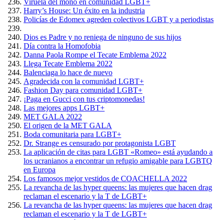
Viruela del mono en comunidad LGBT+
Harry’s House: Un éxito en la industria
Policías de Edomex agreden colectivos LGBT y a periodistas
Dios es Padre y no reniega de ninguno de sus hijos
Día contra la Homofobia
Danna Paola Rompe el Tecate Emblema 2022
Llega Tecate Emblema 2022
Balenciaga lo hace de nuevo
Agradecida con la comunidad LGBT+
Fashion Day para comunidad LGBT+
¡Paga en Gucci con tus criptomonedas!
Las mejores apps LGBT+
MET GALA 2022
El origen de la MET GALA
Boda comunitaria para LGBT+
Dr. Strange es censurado por protagonista LGBT
La aplicación de citas para LGBT «Romeo» está ayudando a
los ucranianos a encontrar un refugio amigable para LGBTQ
en Europa
Los famosos mejor vestidos de COACHELLA 2022
La revancha de las hyper queens: las mujeres que hacen drag
reclaman el escenario y la T de LGBT+
La revancha de las hyper queens: las mujeres que hacen drag
reclaman el escenario y la T de LGBT+