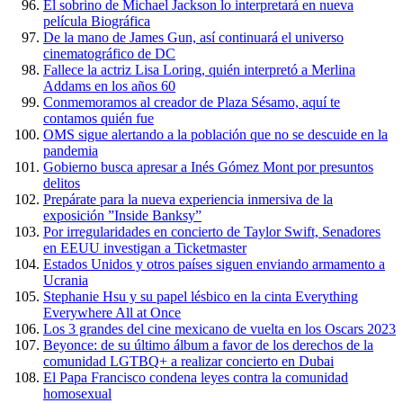
El sobrino de Michael Jackson lo interpretará en nueva
película Biográfica
De la mano de James Gun, así continuará el universo
cinematográfico de DC
Fallece la actriz Lisa Loring, quién interpretó a Merlina
Addams en los años 60
Conmemoramos al creador de Plaza Sésamo, aquí te
contamos quién fue
OMS sigue alertando a la población que no se descuide en la
pandemia
Gobierno busca apresar a Inés Gómez Mont por presuntos
delitos
Prepárate para la nueva experiencia inmersiva de la
exposición ”Inside Banksy”
Por irregularidades en concierto de Taylor Swift, Senadores
en EEUU investigan a Ticketmaster
Estados Unidos y otros países siguen enviando armamento a
Ucrania
Stephanie Hsu y su papel lésbico en la cinta Everything
Everywhere All at Once
Los 3 grandes del cine mexicano de vuelta en los Oscars 2023
Beyonce: de su último álbum a favor de los derechos de la
comunidad LGTBQ+ a realizar concierto en Dubai
El Papa Francisco condena leyes contra la comunidad
homosexual