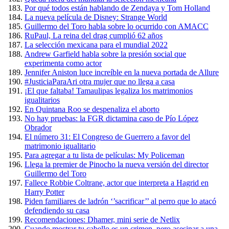
Por qué todos están hablando de Zendaya y Tom Holland
La nueva película de Disney: Strange World
Guillermo del Toro habla sobre lo ocurrido con AMACC
RuPaul, La reina del drag cumplió 62 años
La selección mexicana para el mundial 2022
Andrew Garfield habla sobre la presión social que
experimenta como actor
Jennifer Aniston luce increíble en la nueva portada de Allure
#JusticiaParaAri otra mujer que no llega a casa
¡El que faltaba! Tamaulipas legaliza los matrimonios
igualitarios
En Quintana Roo se despenaliza el aborto
No hay pruebas: la FGR dictamina caso de Pío López
Obrador
El número 31: El Congreso de Guerrero a favor del
matrimonio igualitario
Para agregar a tu lista de películas: My Policeman
Llega la premier de Pinocho la nueva versión del director
Guillermo del Toro
Fallece Robbie Coltrane, actor que interpreta a Hagrid en
Harry Potter
Piden familiares de ladrón ‘’sacrificar’’ al perro que lo atacó
defendiendo su casa
Recomendaciones: Dhamer, mini serie de Netlix
Cuando mostrar tu cabello es un crimen, pero asesinar a una