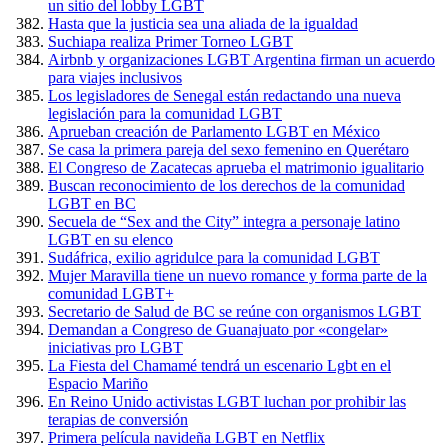
un sitio del lobby LGBT
Hasta que la justicia sea una aliada de la igualdad
Suchiapa realiza Primer Torneo LGBT
Airbnb y organizaciones LGBT Argentina firman un acuerdo
para viajes inclusivos
Los legisladores de Senegal están redactando una nueva
legislación para la comunidad LGBT
Aprueban creación de Parlamento LGBT en México
Se casa la primera pareja del sexo femenino en Querétaro
El Congreso de Zacatecas aprueba el matrimonio igualitario
Buscan reconocimiento de los derechos de la comunidad
LGBT en BC
Secuela de “Sex and the City” integra a personaje latino
LGBT en su elenco
Sudáfrica, exilio agridulce para la comunidad LGBT
Mujer Maravilla tiene un nuevo romance y forma parte de la
comunidad LGBT+
Secretario de Salud de BC se reúne con organismos LGBT
Demandan a Congreso de Guanajuato por «congelar»
iniciativas pro LGBT
La Fiesta del Chamamé tendrá un escenario Lgbt en el
Espacio Mariño
En Reino Unido activistas LGBT luchan por prohibir las
terapias de conversión
Primera película navideña LGBT en Netflix