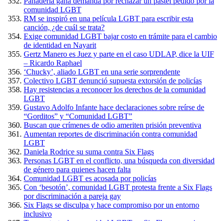
Panadería gana demanda por rechazar un pastel pedido por la
comunidad LGBT
RM se inspiró en una película LGBT para escribir esta
canción, ¿de cuál se trata?
Exige comunidad LGBT bajar costo en trámite para el cambio
de identidad en Nayarit
Gertz Manero es Juez y parte en el caso UDLAP, dice la UIF
– Ricardo Raphael
‘Chucky’, aliado LGBT en una serie sorprendente
Colectivo LGBT denunció supuesta extorsión de policías
Hay resistencias a reconocer los derechos de la comunidad
LGBT
Gustavo Adolfo Infante hace declaraciones sobre reírse de
“Gorditos” y “Comunidad LGBT”
Buscan que crímenes de odio ameriten prisión preventiva
Aumentan reportes de discriminación contra comunidad
LGBT
Daniela Rodrice su suma contra Six Flags
Personas LGBT en el conflicto, una búsqueda con diversidad
de género para quienes hacen falta
Comunidad LGBT es acosada por policías
Con ‘besotón’, comunidad LGBT protesta frente a Six Flags
por discriminación a pareja gay
Six Flags se disculpa y hace compromiso por un entorno
inclusivo