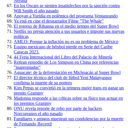
Neruda
En los Oscars se sienten insatisfechos por la sanción contra
Will Smith el año pasado
Apoyan a Yuridia en polémica del programa Ventaneando
Ya está en cine el desgarrador Filme ”The Whale”
El regreso de Rihanna en el medio tiempo del Super Bowl
Netflix no presta atención a sus usuarios e impone sus nuevas
políticas
AMLO: Porque la inflación no es un problema de México
Equipo mexicano de béisbol pierde en Serie del Caribe
Caracas 2023.
44 Feria Internacional del Libro del Palacio de Minería
Retiran episodio de Los Simpson en China por referencias
”inapropiadas”
Aguacate: de la deforestación en Michoacán al Super Bowl
El director técnico del club de fútbol Yeni Malatyaspor
confirma la muerte de su portero
Kim Petras se convirtió en la primera mujer trans en ganar un
premio Grammy
Madonna responde a las críticas sobre su físico tras actuar en
los premios Grammy
ONU revela reporte de robo por parte de hackers
Norcoreanos el año pasado
Familiares y amigos muestran sus condolencias por la muerte
de Fernando Becerril