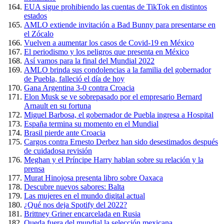
EUA sigue prohibiendo las cuentas de TikTok en distintos
estados
AMLO extiende invitación a Bad Bunny para presentarse en
el Zócalo
Vuelven a aumentar los casos de Covid-19 en México
El periodismo y los peligros que presenta en México
Así vamos para la final del Mundial 2022
AMLO brinda sus condolencias a la familia del gobernador
de Puebla, falleció el día de hoy
Gana Argentina 3-0 contra Croacia
Elon Musk se ve sobrepasado por el empresario Bernard
Arnault en su fortuna
Miguel Barbosa, el gobernador de Puebla ingresa a Hospital
España termina su momento en el Mundial
Brasil pierde ante Croacia
Cargos contra Ernesto Derbez han sido desestimados después
de cuidadosa revisión
Meghan y el Príncipe Harry hablan sobre su relación y la
prensa
Murat Hinojosa presenta libro sobre Oaxaca
Descubre nuevos sabores: Balta
Las mujeres en el mundo digital actual
¿Qué nos deja Spotify del 2022?
Brittney Griner encarcelada en Rusia
Queda fuera del mundial la selección mexicana