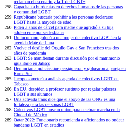
reclaman el escenario y la T de LGBT+
Capacitan a burócratas en derechos humanos de las personas
y comunidad LGBT
Republicana buscaría prohibir a las personas declararse
LGBT hasta la mayoría de edad
Piden 3 años de cárcel para madre que agredió a su hija
adolescente por ser lesbiana
Un tucumano golpeó a una mujer del colectivo LGBT en la
avenida Mate de Luna
Vuelve el desfile del Orgullo Gay a San Francisco tras dos
años de pandemia
LGBT: Se manifiestan durante discusión por el matrimonio
igualitario en Jalisco
Denuncian a policías que persiguieron y golpearon a pareja en
Roma Sur
Jucopo someterá a análisis agenda de colectivos LGBT en
Tabasco
En EU, despiden a profesor sustituto por regalar pulseras
LGBT a sus alumnos
Una activista trans dice que el apoyo de las ONG es una
fortaleza para las personas LGBT
Colectivos LGBT buscan unión para celebrar marcha en la
Ciudad de México
Qatar 2022: Funcionario recomienda a aficionados no ondear
banderas LGBT en estadios