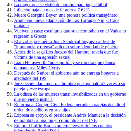
La mujer que se vistió de hombre para jugar fútbol
Inflación baja en mes de febrero a 7.62%
Muere Georgina Beyer, una pionera política transgénero
Anuncian nueva adaptación de Las Tortugas Ninja: Caos
mutante
Vuelven a casa: esculturas que se encontraban en el Vaticano
regresan a Grecia
El arzobispo emérito Juan Sandoval Íñiguez califica de
”ignorancia y ofensa” artículo sobre identidad de género
Actriz de la saga Los Juegos del Hambre, revela que fue
víctima de una agresión sexual
Liam Hemsworth ”no soportó” y se rumora que planea
demandar a Miley Cyrus
Después de 5 años: el gobierno aún no entrega hogares a
afectados del 19S
Juez decide dar amparo a hombre que apuñaló 47 veces a su
pareja y este escapa
La odisea de las mujeres trans: invisibilizadas en un gobierno
que no ejerce justicia
Reforma al Código Civil Federal permite a parejas decidir el
orden de apellidos en sus hijos
Expresa su apoyo, el presidente Andrés Manuel a la decisión
de nombrar a una mujer como titular del INE
Editorial Puffin Books quiere ”reescribir” los cuentos
infantiles de Roald Dahl