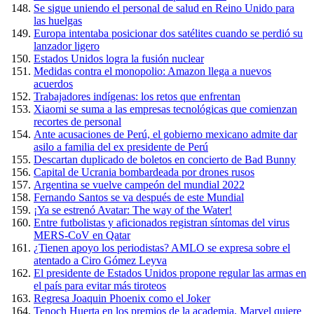
Se sigue uniendo el personal de salud en Reino Unido para
las huelgas
Europa intentaba posicionar dos satélites cuando se perdió su
lanzador ligero
Estados Unidos logra la fusión nuclear
Medidas contra el monopolio: Amazon llega a nuevos
acuerdos
Trabajadores indígenas: los retos que enfrentan
Xiaomi se suma a las empresas tecnológicas que comienzan
recortes de personal
Ante acusaciones de Perú, el gobierno mexicano admite dar
asilo a familia del ex presidente de Perú
Descartan duplicado de boletos en concierto de Bad Bunny
Capital de Ucrania bombardeada por drones rusos
Argentina se vuelve campeón del mundial 2022
Fernando Santos se va después de este Mundial
¡Ya se estrenó Avatar: The way of the Water!
Entre futbolistas y aficionados registran síntomas del virus
MERS-CoV en Qatar
¿Tienen apoyo los periodistas? AMLO se expresa sobre el
atentado a Ciro Gómez Leyva
El presidente de Estados Unidos propone regular las armas en
el país para evitar más tiroteos
Regresa Joaquin Phoenix como el Joker
Tenoch Huerta en los premios de la academia, Marvel quiere