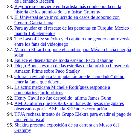
de Fernando Becerril
Beyonce se convierte en la artista más condecorada en la
historia de los premios de la música: Grammy
El Universal se ve involucrado en casos de soborno con
Genaro García Luna
Para ayudar en el rescate de las personas en Turquía: México
manda 150 elementos
The Last of Us: su éxito y el capítulo que generó controversia
entre los fans del videojuego
Marcelo Ebrard propone el cambio para México hacía energía
solar
Fallece el diseñador de moda español Paco Rabanne
Diego Boneta es una de las estrellas de la próxima bioserie de
Amazon Prime sobre Paco Stanley
Gloria Trevi culpa a la reputación que le ”han dado” de no
tener la fama que debería
La actriz mexicana Michelle Rodríguez responde a
comentarios gordofóbicos
Henry Cavill no fue despedido: afirma James Gunn
AMLO afirma que los 830.7 millones de pesos irregulares
observados por la ASF a la SEP no es corrupción
TFJA rechaza intento de Grupo Elektra para evadir el pago de
un crédito fiscal
Shakira presenta exposición de su carrera en Museo del
Grammy