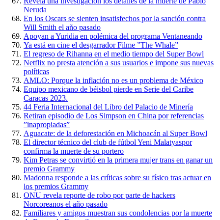
Revela una investigación los detalles de la muerte de Pablo
Neruda
En los Oscars se sienten insatisfechos por la sanción contra
Will Smith el año pasado
Apoyan a Yuridia en polémica del programa Ventaneando
Ya está en cine el desgarrador Filme ”The Whale”
El regreso de Rihanna en el medio tiempo del Super Bowl
Netflix no presta atención a sus usuarios e impone sus nuevas
políticas
AMLO: Porque la inflación no es un problema de México
Equipo mexicano de béisbol pierde en Serie del Caribe
Caracas 2023.
44 Feria Internacional del Libro del Palacio de Minería
Retiran episodio de Los Simpson en China por referencias
”inapropiadas”
Aguacate: de la deforestación en Michoacán al Super Bowl
El director técnico del club de fútbol Yeni Malatyaspor
confirma la muerte de su portero
Kim Petras se convirtió en la primera mujer trans en ganar un
premio Grammy
Madonna responde a las críticas sobre su físico tras actuar en
los premios Grammy
ONU revela reporte de robo por parte de hackers
Norcoreanos el año pasado
Familiares y amigos muestran sus condolencias por la muerte