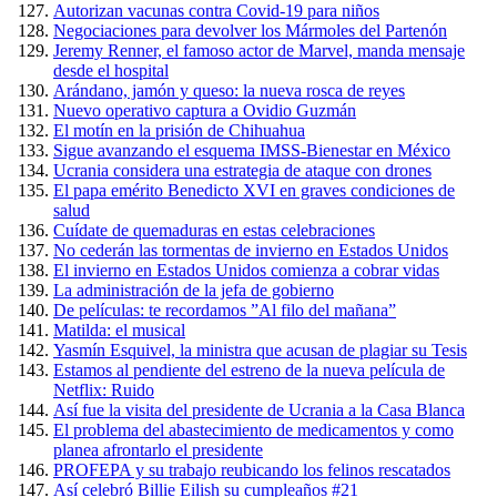
Autorizan vacunas contra Covid-19 para niños
Negociaciones para devolver los Mármoles del Partenón
Jeremy Renner, el famoso actor de Marvel, manda mensaje
desde el hospital
Arándano, jamón y queso: la nueva rosca de reyes
Nuevo operativo captura a Ovidio Guzmán
El motín en la prisión de Chihuahua
Sigue avanzando el esquema IMSS-Bienestar en México
Ucrania considera una estrategia de ataque con drones
El papa emérito Benedicto XVI en graves condiciones de
salud
Cuídate de quemaduras en estas celebraciones
No cederán las tormentas de invierno en Estados Unidos
El invierno en Estados Unidos comienza a cobrar vidas
La administración de la jefa de gobierno
De películas: te recordamos ”Al filo del mañana”
Matilda: el musical
Yasmín Esquivel, la ministra que acusan de plagiar su Tesis
Estamos al pendiente del estreno de la nueva película de
Netflix: Ruido
Así fue la visita del presidente de Ucrania a la Casa Blanca
El problema del abastecimiento de medicamentos y como
planea afrontarlo el presidente
PROFEPA y su trabajo reubicando los felinos rescatados
Así celebró Billie Eilish su cumpleaños #21