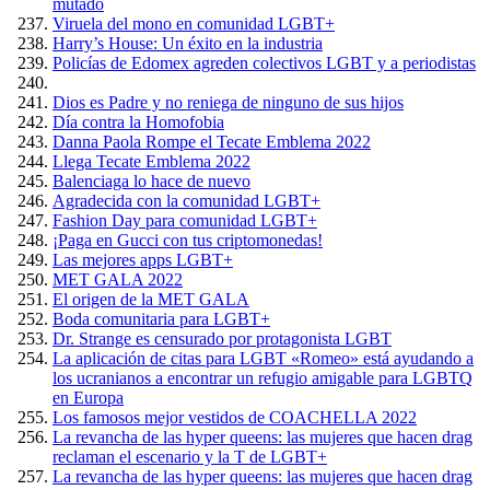
mutado
Viruela del mono en comunidad LGBT+
Harry’s House: Un éxito en la industria
Policías de Edomex agreden colectivos LGBT y a periodistas
Dios es Padre y no reniega de ninguno de sus hijos
Día contra la Homofobia
Danna Paola Rompe el Tecate Emblema 2022
Llega Tecate Emblema 2022
Balenciaga lo hace de nuevo
Agradecida con la comunidad LGBT+
Fashion Day para comunidad LGBT+
¡Paga en Gucci con tus criptomonedas!
Las mejores apps LGBT+
MET GALA 2022
El origen de la MET GALA
Boda comunitaria para LGBT+
Dr. Strange es censurado por protagonista LGBT
La aplicación de citas para LGBT «Romeo» está ayudando a
los ucranianos a encontrar un refugio amigable para LGBTQ
en Europa
Los famosos mejor vestidos de COACHELLA 2022
La revancha de las hyper queens: las mujeres que hacen drag
reclaman el escenario y la T de LGBT+
La revancha de las hyper queens: las mujeres que hacen drag