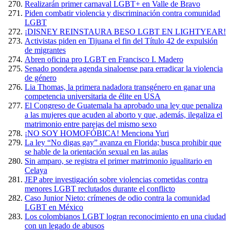
Realizarán primer carnaval LGBT+ en Valle de Bravo
Piden combatir violencia y discriminación contra comunidad
LGBT
¡DISNEY REINSTAURA BESO LGBT EN LIGHTYEAR!
Activistas piden en Tijuana el fin del Título 42 de expulsión
de migrantes
Abren oficina pro LGBT en Francisco I. Madero
Senado pondera agenda sinaloense para erradicar la violencia
de género
Lia Thomas, la primera nadadora transgénero en ganar una
competencia universitaria de élite en USA
El Congreso de Guatemala ha aprobado una ley que penaliza
a las mujeres que acuden al aborto y que, además, ilegaliza el
matrimonio entre parejas del mismo sexo
¡NO SOY HOMOFÓBICA! Menciona Yuri
La ley “No digas gay” avanza en Florida; busca prohibir que
se hable de la orientación sexual en las aulas
Sin amparo, se registra el primer matrimonio igualitario en
Celaya
JEP abre investigación sobre violencias cometidas contra
menores LGBT reclutados durante el conflicto
Caso Junior Nieto: crímenes de odio contra la comunidad
LGBT en México
Los colombianos LGBT logran reconocimiento en una ciudad
con un legado de abusos