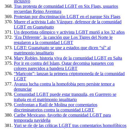
inclusivo
Tras protesta de comunidad LGBT en Six Flags, usuarios
recuerdan Reino Aventura
Protestan por discriminación LGBT en el parque Six Flags
Muere el activista Lalo Vázquez, defensor de la comunidad
LGBT en Guanajuato
Un deportista olímpico y activista LGBT murió a los 32 años
‘Era Diferente’, la canción que Los Tigres del Norte le
regalaron a la comunidad LGBT
LGBT: Guanajuato se une a estados que dicen “sí” al
matrimonio igualitario
Mary Robles, historia viva de la comunidad LGBT en Salta
Por ir en contra del Islam, Qatar decomisa juguetes con
colores parecidos a bandera LGBT
“Maricoin”: lanzan la primera criptomoneda de la comunidad
LGBT
Avanza lucha contra la homofobia pero persiste temor a
denunciar
Comunidad LGBT puede estar tranquila, en Guerrero se
trabaja en el matrimonio igualitario
Confrontan a Raúl de Molina por comentarios
discriminatorios contra la comunidad LGBT
Caribe Mexicano, favorito de comunidad LGBT para
temporada navideña
Yuri se ríe de las críticas LGBT tras comentarios homofóbicos