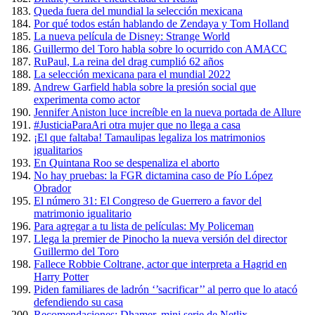
Queda fuera del mundial la selección mexicana
Por qué todos están hablando de Zendaya y Tom Holland
La nueva película de Disney: Strange World
Guillermo del Toro habla sobre lo ocurrido con AMACC
RuPaul, La reina del drag cumplió 62 años
La selección mexicana para el mundial 2022
Andrew Garfield habla sobre la presión social que
experimenta como actor
Jennifer Aniston luce increíble en la nueva portada de Allure
#JusticiaParaAri otra mujer que no llega a casa
¡El que faltaba! Tamaulipas legaliza los matrimonios
igualitarios
En Quintana Roo se despenaliza el aborto
No hay pruebas: la FGR dictamina caso de Pío López
Obrador
El número 31: El Congreso de Guerrero a favor del
matrimonio igualitario
Para agregar a tu lista de películas: My Policeman
Llega la premier de Pinocho la nueva versión del director
Guillermo del Toro
Fallece Robbie Coltrane, actor que interpreta a Hagrid en
Harry Potter
Piden familiares de ladrón ‘’sacrificar’’ al perro que lo atacó
defendiendo su casa
Recomendaciones: Dhamer, mini serie de Netlix