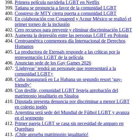
Primera película navideña LGBT en Netflix
Tatiana se pronuncia a favor de la comunidad LGBT
Congreso de MTY cierra puerta a comunidad LGBT
En colaboración con Conapred y Acnur México se realizó el
primer torneo de la inclusión
Cero recursos para prevenir y eliminar discriminación LGBT
Aumenta la depresión entre las personas LGBT en Polonia
Centroamérica conmemora día Internacional de Derechos
Humanos
La productora de Eternals responde a las críticas por la
representación LGBT de la película
Anuncian sede de los Gay Games 2026
‘Lightyear’ tendrá un personaje que representará a la
comunidad LGBT+
Cuba inaugurará en La Habana un segundo resort ‘gay-
friendly’
Con desfile, comunidad LGBT festeja aprobación del
matrimonio igualitario en Sinaloa
Diputada presenta denuncia por discriminar a menor LGBT
en colegio inglés
Argentina será sede del Mundial de Fútbol LGBT y avanza
en el segmento
Primer pareja LGBT se casa sin necesidad de amparo en
Querétaro
¡Chile aprueba matrimonio igualitario!