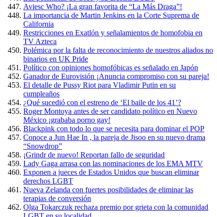
Aviesc Who? ¡La gran favorita de “La Más Draga”!
La importancia de Martin Jenkins en la Corte Suprema de
California
Restricciones en Exatlón y señalamientos de homofobia en
TV Azteca
Polémica por la falta de reconocimiento de nuestros aliados no
binarios en UK Pride
Político con opiniones homofóbicas es señalado en Japón
Ganador de Eurovisión ¡Anuncia compromiso con su pareja!
El detalle de Pussy Riot para Vladimir Putin en su
cumpleaños
¿Qué sucedió con el estreno de ‘El baile de los 41’?
Roger Montoya antes de ser candidato político en Nuevo
México ¡grababa porno gay!
Blackpink con todo lo que se necesita para dominar el POP
Conoce a Jun Hae In , la pareja de Jisoo en su nuevo drama
“Snowdrop”
¡Grindr de nuevo! Reportan fallo de seguridad
Lady Gaga arrasa con las nominaciones de los EMA MTV
Exponen a jueces de Estados Unidos que buscan eliminar
derechos LGBT
Nueva Zelanda con fuertes posibilidades de eliminar las
terapias de conversión
Olga Tokarczuk rechaza premio por grieta con la comunidad
LGBT en su localidad