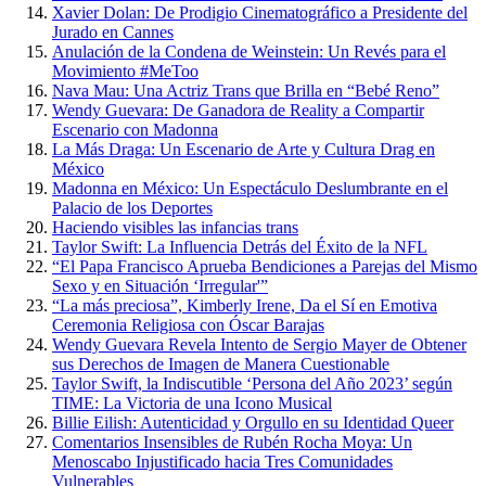
Xavier Dolan: De Prodigio Cinematográfico a Presidente del
Jurado en Cannes
Anulación de la Condena de Weinstein: Un Revés para el
Movimiento #MeToo
Nava Mau: Una Actriz Trans que Brilla en “Bebé Reno”
Wendy Guevara: De Ganadora de Reality a Compartir
Escenario con Madonna
La Más Draga: Un Escenario de Arte y Cultura Drag en
México
Madonna en México: Un Espectáculo Deslumbrante en el
Palacio de los Deportes
Haciendo visibles las infancias trans
Taylor Swift: La Influencia Detrás del Éxito de la NFL
“El Papa Francisco Aprueba Bendiciones a Parejas del Mismo
Sexo y en Situación ‘Irregular'”
“La más preciosa”, Kimberly Irene, Da el Sí en Emotiva
Ceremonia Religiosa con Óscar Barajas
Wendy Guevara Revela Intento de Sergio Mayer de Obtener
sus Derechos de Imagen de Manera Cuestionable
Taylor Swift, la Indiscutible ‘Persona del Año 2023’ según
TIME: La Victoria de una Icono Musical
Billie Eilish: Autenticidad y Orgullo en su Identidad Queer
Comentarios Insensibles de Rubén Rocha Moya: Un
Menoscabo Injustificado hacia Tres Comunidades
Vulnerables