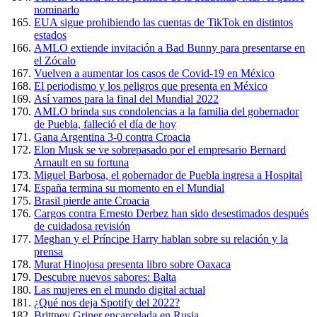
nominarlo
EUA sigue prohibiendo las cuentas de TikTok en distintos
estados
AMLO extiende invitación a Bad Bunny para presentarse en
el Zócalo
Vuelven a aumentar los casos de Covid-19 en México
El periodismo y los peligros que presenta en México
Así vamos para la final del Mundial 2022
AMLO brinda sus condolencias a la familia del gobernador
de Puebla, falleció el día de hoy
Gana Argentina 3-0 contra Croacia
Elon Musk se ve sobrepasado por el empresario Bernard
Arnault en su fortuna
Miguel Barbosa, el gobernador de Puebla ingresa a Hospital
España termina su momento en el Mundial
Brasil pierde ante Croacia
Cargos contra Ernesto Derbez han sido desestimados después
de cuidadosa revisión
Meghan y el Príncipe Harry hablan sobre su relación y la
prensa
Murat Hinojosa presenta libro sobre Oaxaca
Descubre nuevos sabores: Balta
Las mujeres en el mundo digital actual
¿Qué nos deja Spotify del 2022?
Brittney Griner encarcelada en Rusia