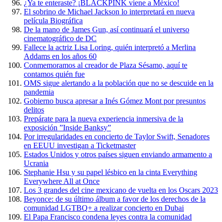
¿Ya te enteraste? ¡BLACKPINK viene a México!
El sobrino de Michael Jackson lo interpretará en nueva
película Biográfica
De la mano de James Gun, así continuará el universo
cinematográfico de DC
Fallece la actriz Lisa Loring, quién interpretó a Merlina
Addams en los años 60
Conmemoramos al creador de Plaza Sésamo, aquí te
contamos quién fue
OMS sigue alertando a la población que no se descuide en la
pandemia
Gobierno busca apresar a Inés Gómez Mont por presuntos
delitos
Prepárate para la nueva experiencia inmersiva de la
exposición ”Inside Banksy”
Por irregularidades en concierto de Taylor Swift, Senadores
en EEUU investigan a Ticketmaster
Estados Unidos y otros países siguen enviando armamento a
Ucrania
Stephanie Hsu y su papel lésbico en la cinta Everything
Everywhere All at Once
Los 3 grandes del cine mexicano de vuelta en los Oscars 2023
Beyonce: de su último álbum a favor de los derechos de la
comunidad LGTBQ+ a realizar concierto en Dubai
El Papa Francisco condena leyes contra la comunidad