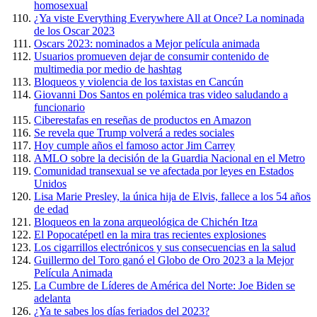
homosexual
¿Ya viste Everything Everywhere All at Once? La nominada
de los Oscar 2023
Oscars 2023: nominados a Mejor película animada
Usuarios promueven dejar de consumir contenido de
multimedia por medio de hashtag
Bloqueos y violencia de los taxistas en Cancún
Giovanni Dos Santos en polémica tras video saludando a
funcionario
Ciberestafas en reseñas de productos en Amazon
Se revela que Trump volverá a redes sociales
Hoy cumple años el famoso actor Jim Carrey
AMLO sobre la decisión de la Guardia Nacional en el Metro
Comunidad transexual se ve afectada por leyes en Estados
Unidos
Lisa Marie Presley, la única hija de Elvis, fallece a los 54 años
de edad
Bloqueos en la zona arqueológica de Chichén Itza
El Popocatépetl en la mira tras recientes explosiones
Los cigarrillos electrónicos y sus consecuencias en la salud
Guillermo del Toro ganó el Globo de Oro 2023 a la Mejor
Película Animada
La Cumbre de Líderes de América del Norte: Joe Biden se
adelanta
¿Ya te sabes los días feriados del 2023?