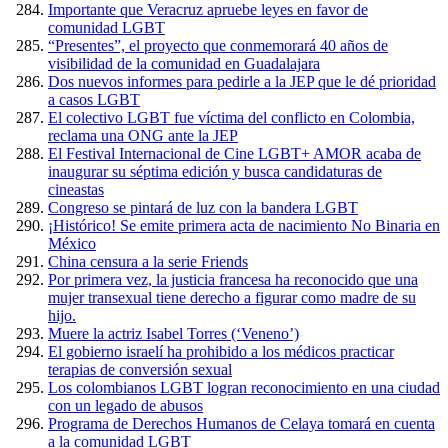
Importante que Veracruz apruebe leyes en favor de
comunidad LGBT
“Presentes”, el proyecto que conmemorará 40 años de
visibilidad de la comunidad en Guadalajara
Dos nuevos informes para pedirle a la JEP que le dé prioridad
a casos LGBT
El colectivo LGBT fue víctima del conflicto en Colombia,
reclama una ONG ante la JEP
El Festival Internacional de Cine LGBT+ AMOR acaba de
inaugurar su séptima edición y busca candidaturas de
cineastas
Congreso se pintará de luz con la bandera LGBT
¡Histórico! Se emite primera acta de nacimiento No Binaria en
México
China censura a la serie Friends
Por primera vez, la justicia francesa ha reconocido que una
mujer transexual tiene derecho a figurar como madre de su
hijo.
Muere la actriz Isabel Torres (‘Veneno’)
El gobierno israelí ha prohibido a los médicos practicar
terapias de conversión sexual
Los colombianos LGBT logran reconocimiento en una ciudad
con un legado de abusos
Programa de Derechos Humanos de Celaya tomará en cuenta
a la comunidad LGBT