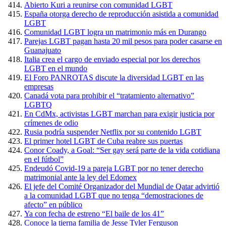
Abierto Kuri a reunirse con comunidad LGBT
España otorga derecho de reproducción asistida a comunidad
LGBT
Comunidad LGBT logra un matrimonio más en Durango
Parejas LGBT pagan hasta 20 mil pesos para poder casarse en
Guanajuato
Italia crea el cargo de enviado especial por los derechos
LGBT en el mundo
El Foro PANROTAS discute la diversidad LGBT en las
empresas
Canadá vota para prohibir el “tratamiento alternativo”
LGBTQ
En CdMx, activistas LGBT marchan para exigir justicia por
crímenes de odio
Rusia podría suspender Netflix por su contenido LGBT
El primer hotel LGBT de Cuba reabre sus puertas
Conor Coady, a Goal: “Ser gay será parte de la vida cotidiana
en el fútbol”
Endeudó Covid-19 a pareja LGBT por no tener derecho
matrimonial ante la ley del Edomex
El jefe del Comité Organizador del Mundial de Qatar advirtió
a la comunidad LGBT que no tenga “demostraciones de
afecto” en público
Ya con fecha de estreno “El baile de los 41”
Conoce la tierna familia de Jesse Tyler Ferguson