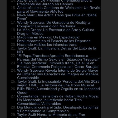
Xavier Dolan: De Prodigio Cinematográfico a
Presidente del Jurado en Cannes
Anulación de la Condena de Weinstein: Un Revés
para el Movimiento #MeToo
Nava Mau: Una Actriz Trans que Brilla en “Bebé
Reno”
Wendy Guevara: De Ganadora de Reality a
Compartir Escenario con Madonna
La Más Draga: Un Escenario de Arte y Cultura
Drag en México
Madonna en México: Un Espectáculo
Deslumbrante en el Palacio de los Deportes
Haciendo visibles las infancias trans
Taylor Swift: La Influencia Detrás del Éxito de la
NFL
“El Papa Francisco Aprueba Bendiciones a
Parejas del Mismo Sexo y en Situación ‘Irregular'”
“La más preciosa”, Kimberly Irene, Da el Sí en
Emotiva Ceremonia Religiosa con Óscar Barajas
Wendy Guevara Revela Intento de Sergio Mayer
de Obtener sus Derechos de Imagen de Manera
Cuestionable
Taylor Swift, la Indiscutible ‘Persona del Año 2023’
según TIME: La Victoria de una Icono Musical
Billie Eilish: Autenticidad y Orgullo en su Identidad
Queer
Comentarios Insensibles de Rubén Rocha Moya:
Un Menoscabo Injustificado hacia Tres
Comunidades Vulnerables
Día Mundial contra el Sida: Desafiando Estigmas
y Fomentando la Comprensión
Taylor Swift Honra la Memoria de su Fan