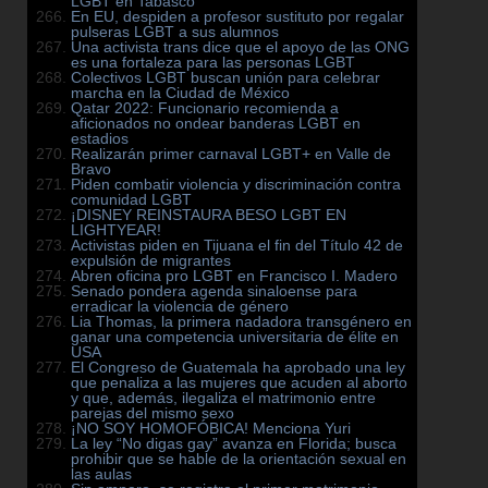
LGBT en Tabasco
En EU, despiden a profesor sustituto por regalar
pulseras LGBT a sus alumnos
Una activista trans dice que el apoyo de las ONG
es una fortaleza para las personas LGBT
Colectivos LGBT buscan unión para celebrar
marcha en la Ciudad de México
Qatar 2022: Funcionario recomienda a
aficionados no ondear banderas LGBT en
estadios
Realizarán primer carnaval LGBT+ en Valle de
Bravo
Piden combatir violencia y discriminación contra
comunidad LGBT
¡DISNEY REINSTAURA BESO LGBT EN
LIGHTYEAR!
Activistas piden en Tijuana el fin del Título 42 de
expulsión de migrantes
Abren oficina pro LGBT en Francisco I. Madero
Senado pondera agenda sinaloense para
erradicar la violencia de género
Lia Thomas, la primera nadadora transgénero en
ganar una competencia universitaria de élite en
USA
El Congreso de Guatemala ha aprobado una ley
que penaliza a las mujeres que acuden al aborto
y que, además, ilegaliza el matrimonio entre
parejas del mismo sexo
¡NO SOY HOMOFÓBICA! Menciona Yuri
La ley “No digas gay” avanza en Florida; busca
prohibir que se hable de la orientación sexual en
las aulas