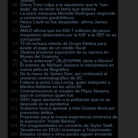
Stanley
Gloria Trevi culpa a la reputación que le ”han
dado” de no tener la fama que debería
La actriz mexicana Michelle Rodríguez responde
a comentarios gordofóbicos
Henry Cavill no fue despedido: afirma James
Gunn
AMLO afirma que los 830.7 millones de pesos
irregulares observados por la ASF a la SEP no es
corrupción
TFJA rechaza intento de Grupo Elektra para
evadir el pago de un crédito fiscal
Shakira presenta exposición de su carrera en
Museo del Grammy
¿Ya te enteraste? ¡BLACKPINK viene a México!
El sobrino de Michael Jackson lo interpretará en
nueva película Biográfica
De la mano de James Gun, así continuará el
universo cinematográfico de DC
Fallece la actriz Lisa Loring, quién interpretó a
Merlina Addams en los años 60
Conmemoramos al creador de Plaza Sésamo,
aquí te contamos quién fue
OMS sigue alertando a la población que no se
descuide en la pandemia
Gobierno busca apresar a Inés Gómez Mont por
presuntos delitos
Prepárate para la nueva experiencia inmersiva de
la exposición ”Inside Banksy”
Por irregularidades en concierto de Taylor Swift,
Senadores en EEUU investigan a Ticketmaster
Estados Unidos y otros países siguen enviando