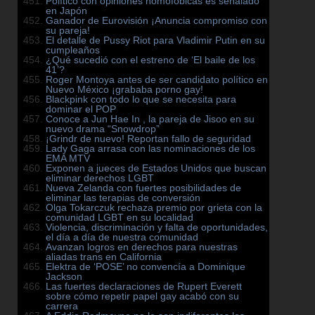
Político con opiniones homofóbicas es señalado
en Japón
Ganador de Eurovisión ¡Anuncia compromiso con
su pareja!
El detalle de Pussy Riot para Vladimir Putin en su
cumpleaños
¿Qué sucedió con el estreno de ‘El baile de los
41’?
Roger Montoya antes de ser candidato político en
Nuevo México ¡grababa porno gay!
Blackpink con todo lo que se necesita para
dominar el POP
Conoce a Jun Hae In , la pareja de Jisoo en su
nuevo drama “Snowdrop”
¡Grindr de nuevo! Reportan fallo de seguridad
Lady Gaga arrasa con las nominaciones de los
EMA MTV
Exponen a jueces de Estados Unidos que buscan
eliminar derechos LGBT
Nueva Zelanda con fuertes posibilidades de
eliminar las terapias de conversión
Olga Tokarczuk rechaza premio por grieta con la
comunidad LGBT en su localidad
Violencia, discriminación y falta de oportunidades,
el día a día de nuestra comunidad
Avanzan logros en derechos para nuestras
aliadas trans en California
Elektra de ‘POSE’ no convencía a Dominique
Jackson
Las fuertes declaraciones de Rupert Everett
sobre cómo repetir papel gay acabó con su
carrera