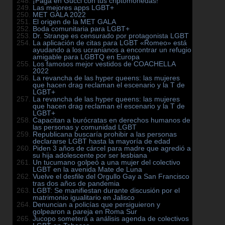
¡Paga en Gucci con tus criptomonedas!
Las mejores apps LGBT+
MET GALA 2022
El origen de la MET GALA
Boda comunitaria para LGBT+
Dr. Strange es censurado por protagonista LGBT
La aplicación de citas para LGBT «Romeo» está
ayudando a los ucranianos a encontrar un refugio
amigable para LGBTQ en Europa
Los famosos mejor vestidos de COACHELLA
2022
La revancha de las hyper queens: las mujeres
que hacen drag reclaman el escenario y la T de
LGBT+
La revancha de las hyper queens: las mujeres
que hacen drag reclaman el escenario y la T de
LGBT+
Capacitan a burócratas en derechos humanos de
las personas y comunidad LGBT
Republicana buscaría prohibir a las personas
declararse LGBT hasta la mayoría de edad
Piden 3 años de cárcel para madre que agredió a
su hija adolescente por ser lesbiana
Un tucumano golpeó a una mujer del colectivo
LGBT en la avenida Mate de Luna
Vuelve el desfile del Orgullo Gay a San Francisco
tras dos años de pandemia
LGBT: Se manifiestan durante discusión por el
matrimonio igualitario en Jalisco
Denuncian a policías que persiguieron y
golpearon a pareja en Roma Sur
Jucopo someterá a análisis agenda de colectivos