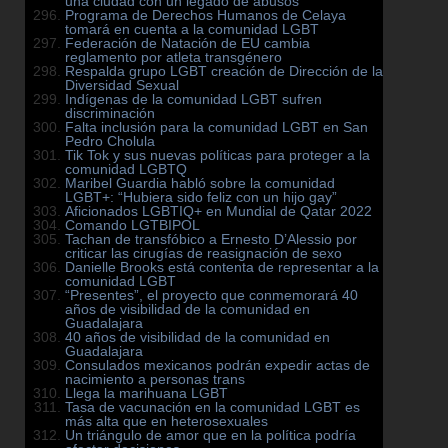
una ciudad con un legado de abusos
Programa de Derechos Humanos de Celaya
tomará en cuenta a la comunidad LGBT
Federación de Natación de EU cambia
reglamento por atleta transgénero
Respalda grupo LGBT creación de Dirección de la
Diversidad Sexual
Indígenas de la comunidad LGBT sufren
discriminación
Falta inclusión para la comunidad LGBT en San
Pedro Cholula
Tik Tok y sus nuevas políticas para proteger a la
comunidad LGBTQ
Maribel Guardia habló sobre la comunidad
LGBT+: “Hubiera sido feliz con un hijo gay”
Aficionados LGBTIQ+ en Mundial de Qatar 2022
Comando LGTBIPOL
Tachan de transfóbico a Ernesto D’Alessio por
criticar las cirugías de reasignación de sexo
Danielle Brooks está contenta de representar a la
comunidad LGBT
“Presentes”, el proyecto que conmemorará 40
años de visibilidad de la comunidad en
Guadalajara
40 años de visibilidad de la comunidad en
Guadalajara
Consulados mexicanos podrán expedir actas de
nacimiento a personas trans
Llega la marihuana LGBT
Tasa de vacunación en la comunidad LGBT es
más alta que en heterosexuales
Un triángulo de amor que en la política podría