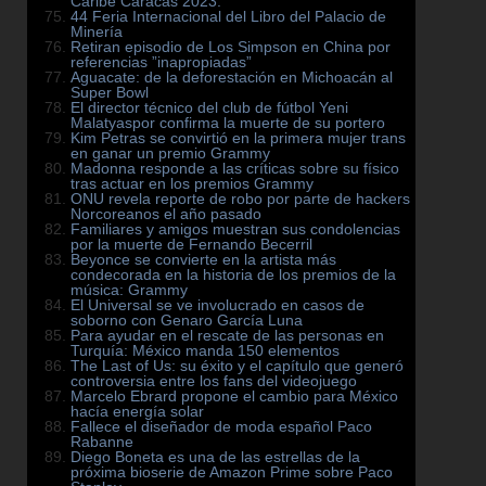
Caribe Caracas 2023.
44 Feria Internacional del Libro del Palacio de
Minería
Retiran episodio de Los Simpson en China por
referencias ”inapropiadas”
Aguacate: de la deforestación en Michoacán al
Super Bowl
El director técnico del club de fútbol Yeni
Malatyaspor confirma la muerte de su portero
Kim Petras se convirtió en la primera mujer trans
en ganar un premio Grammy
Madonna responde a las críticas sobre su físico
tras actuar en los premios Grammy
ONU revela reporte de robo por parte de hackers
Norcoreanos el año pasado
Familiares y amigos muestran sus condolencias
por la muerte de Fernando Becerril
Beyonce se convierte en la artista más
condecorada en la historia de los premios de la
música: Grammy
El Universal se ve involucrado en casos de
soborno con Genaro García Luna
Para ayudar en el rescate de las personas en
Turquía: México manda 150 elementos
The Last of Us: su éxito y el capítulo que generó
controversia entre los fans del videojuego
Marcelo Ebrard propone el cambio para México
hacía energía solar
Fallece el diseñador de moda español Paco
Rabanne
Diego Boneta es una de las estrellas de la
próxima bioserie de Amazon Prime sobre Paco