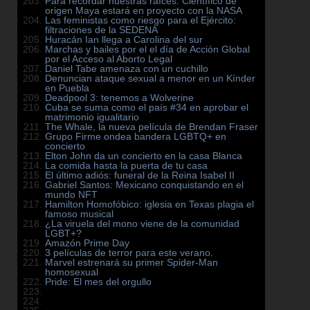
Para recordar nuestras raíces: Científico de
origen Maya estará en proyecto con la NASA
Las feministas como riesgo para el Ejército:
filtraciones de la SEDENA
Huracán Ian llega a Carolina del sur
Marchas y bailes por el el día de Acción Global
por el Acceso al Aborto Legal
Daniel Tabe amenaza con un cuchillo
Denuncian ataque sexual a menor en un Kínder
en Puebla
Deadpool 3: tenemos a Wolverine
Cuba se suma como el país #34 en aprobar el
matrimonio igualitario
The Whale, la nueva película de Brendan Fraser
Grupo Firme ondea bandera LGBTQ+ en
concierto
Elton John da un concierto en la casa Blanca
La comida hasta la puerta de tu casa
El último adiós: funeral de la Reina Isabel II
Gabriel Santos: Mexicano conquistando en el
mundo NFT
Hamilton Homofóbico: iglesia en Texas plagia el
famoso musical
¿La viruela del mono viene de la comunidad
LGBT+?
Amazón Prime Day
3 películas de terror para este verano.
Marvel estrenará su primer Spider-Man
homosexual
Pride: El mes del orgullo