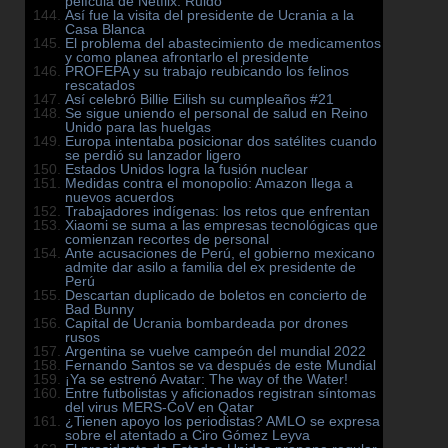
película de Netflix: Ruido
Así fue la visita del presidente de Ucrania a la
Casa Blanca
El problema del abastecimiento de medicamentos
y como planea afrontarlo el presidente
PROFEPA y su trabajo reubicando los felinos
rescatados
Así celebró Billie Eilish su cumpleaños #21
Se sigue uniendo el personal de salud en Reino
Unido para las huelgas
Europa intentaba posicionar dos satélites cuando
se perdió su lanzador ligero
Estados Unidos logra la fusión nuclear
Medidas contra el monopolio: Amazon llega a
nuevos acuerdos
Trabajadores indígenas: los retos que enfrentan
Xiaomi se suma a las empresas tecnológicas que
comienzan recortes de personal
Ante acusaciones de Perú, el gobierno mexicano
admite dar asilo a familia del ex presidente de
Perú
Descartan duplicado de boletos en concierto de
Bad Bunny
Capital de Ucrania bombardeada por drones
rusos
Argentina se vuelve campeón del mundial 2022
Fernando Santos se va después de este Mundial
¡Ya se estrenó Avatar: The way of the Water!
Entre futbolistas y aficionados registran síntomas
del virus MERS-CoV en Qatar
¿Tienen apoyo los periodistas? AMLO se expresa
sobre el atentado a Ciro Gómez Leyva