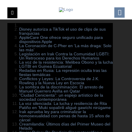
Disney autoriza a TikTok el uso de clips de sus
franquicias
AppleCare One ofrece seguro unificado para
dispositivos Apple
La Coronación de C-Pher en ‘La más draga: Solo
las más’
Legislación en Irak Contra la Comunidad LGBTI:
Un Retroceso para los Derechos Humanos
La voz de la resistencia: Melibea Obono y la lucha
LGTBI en Guinea Ecuatorial
Redadas en Rusia: La represión oculta tras las
fiestas temáticas
Conflictos y Leyes: La Controversia de J.K.
Rowling y la Nueva Ley en Escocia
La sombra de la discriminación: El arresto de
Manuel Guerrero Aviña en Qatar
“Ciudad Cenicienta”: un espejo artístico de la
sociedad contemporánea
La voz silenciada: La lucha y resiliencia de Rita
Patiño en ‘Muki sopalírili aligué gawíchi nirúgame
Irak aprueba ley para criminalizar la
homosexualidad con penas de hasta 15 años de
cárcel
Creamilandia: Últimos días del Primer Museo del
Helado