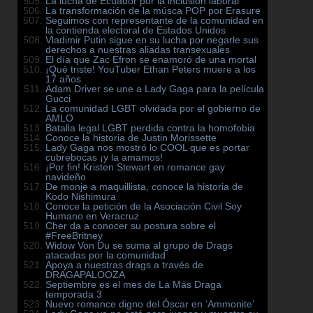
La lucha de Ecuador por la inclusión laboral
La transformación de la músca POP por Erasure
Seguimos con representante de la comunidad en
la contienda electoral de Estados Unidos
Vladimir Putin sigue en su lucha por negarle sus
derechos a nuestras aliadas transexuales
El día que Zac Efron se enamoró de una mortal
¡Qué triste! YouTuber Ethan Peters muere a los
17 años
Adam Driver se une a Lady Gaga para la película
Gucci
La comunidad LGBT olvidada por el gobierno de
AMLO
Batalla legal LGBT perdida contra la homofobia
Conoce la historia de Justin Morissette
Lady Gaga nos mostró lo COOL que es portar
cubrebocas ¡y la amamos!
¡Por fin! Kristen Stewart en romance gay
navideño
De monje a maquillista, conoce la historia de
Kodo Nishimura
Conoce la petición de la Asociación Civil Soy
Humano en Veracruz
Cher da a conocer su postura sobre el
#FreeBritney
Widow Von Du se suma al grupo de Drags
atacadas por la comunidad
Apoya a nuestras drags a través de
DRAGAPALOOZA
Septiembre es el mes de La Más Draga
temporada 3
Nuevo romance digno del Óscar en ‘Ammonite’