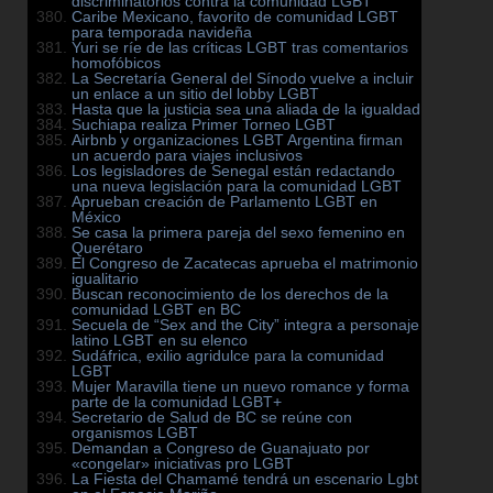
discriminatorios contra la comunidad LGBT
Caribe Mexicano, favorito de comunidad LGBT
para temporada navideña
Yuri se ríe de las críticas LGBT tras comentarios
homofóbicos
La Secretaría General del Sínodo vuelve a incluir
un enlace a un sitio del lobby LGBT
Hasta que la justicia sea una aliada de la igualdad
Suchiapa realiza Primer Torneo LGBT
Airbnb y organizaciones LGBT Argentina firman
un acuerdo para viajes inclusivos
Los legisladores de Senegal están redactando
una nueva legislación para la comunidad LGBT
Aprueban creación de Parlamento LGBT en
México
Se casa la primera pareja del sexo femenino en
Querétaro
El Congreso de Zacatecas aprueba el matrimonio
igualitario
Buscan reconocimiento de los derechos de la
comunidad LGBT en BC
Secuela de “Sex and the City” integra a personaje
latino LGBT en su elenco
Sudáfrica, exilio agridulce para la comunidad
LGBT
Mujer Maravilla tiene un nuevo romance y forma
parte de la comunidad LGBT+
Secretario de Salud de BC se reúne con
organismos LGBT
Demandan a Congreso de Guanajuato por
«congelar» iniciativas pro LGBT
La Fiesta del Chamamé tendrá un escenario Lgbt