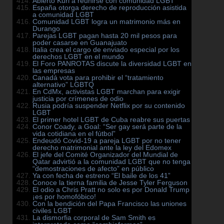
Abierto Kuri a reunirse con comunidad LGBT
España otorga derecho de reproducción asistida
a comunidad LGBT
Comunidad LGBT logra un matrimonio más en
Durango
Parejas LGBT pagan hasta 20 mil pesos para
poder casarse en Guanajuato
Italia crea el cargo de enviado especial por los
derechos LGBT en el mundo
El Foro PANROTAS discute la diversidad LGBT en
las empresas
Canadá vota para prohibir el “tratamiento
alternativo” LGBTQ
En CdMx, activistas LGBT marchan para exigir
justicia por crímenes de odio
Rusia podría suspender Netflix por su contenido
LGBT
El primer hotel LGBT de Cuba reabre sus puertas
Conor Coady, a Goal: “Ser gay será parte de la
vida cotidiana en el fútbol”
Endeudó Covid-19 a pareja LGBT por no tener
derecho matrimonial ante la ley del Edomex
El jefe del Comité Organizador del Mundial de
Qatar advirtió a la comunidad LGBT que no tenga
“demostraciones de afecto” en público
Ya con fecha de estreno “El baile de los 41”
Conoce la tierna familia de Jesse Tyler Ferguson
El odio a Chris Pratt no solo es por Donald Trump
¡es por homofóbico!
Con la bendición del Papa Francisco las uniones
civiles LGBT
La dismorfia corporal de Sam Smith es