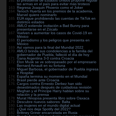
El presidente de Estados Unidos propone regular
las armas en el país para evitar más tiroteos
Regresa Joaquin Phoenix como el Joker
Tenoch Huerta en los premios de la academia,
Marvel quiere nominarlo
EUA sigue prohibiendo las cuentas de TikTok en
distintos estados
AMLO extiende invitación a Bad Bunny para
presentarse en el Zócalo
Vuelven a aumentar los casos de Covid-19 en
México
El periodismo y los peligros que presenta en
México
Así vamos para la final del Mundial 2022
AMLO brinda sus condolencias a la familia del
gobernador de Puebla, falleció el día de hoy
Gana Argentina 3-0 contra Croacia
Elon Musk se ve sobrepasado por el empresario
Bernard Arnault en su fortuna
Miguel Barbosa, el gobernador de Puebla ingresa
a Hospital
España termina su momento en el Mundial
Brasil pierde ante Croacia
Cargos contra Ernesto Derbez han sido
desestimados después de cuidadosa revisión
Meghan y el Príncipe Harry hablan sobre su
relación y la prensa
Murat Hinojosa presenta libro sobre Oaxaca
Descubre nuevos sabores: Balta
Las mujeres en el mundo digital actual
¿Qué nos deja Spotify del 2022?
Brittney Griner encarcelada en Rusia