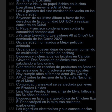
armamento a Ucrania
Stephanie Hsu y su papel lésbico en la cinta
Everything Everywhere All at Once
Los 3 grandes del cine mexicano de vuelta en los
Oscars 2023
Beyonce: de su último álbum a favor de los
derechos de la comunidad LGTBQ+ a realizar
concierto en Dubai
El Papa Francisco condena leyes contra la
comunidad homosexual
¿Ya viste Everything Everywhere All at Once? La
nominada de los Oscar 2023
Oscars 2023: nominados a Mejor película
animada
Usuarios promueven dejar de consumir contenido
de multimedia por medio de hashtag
Bloqueos y violencia de los taxistas en Cancún
Giovanni Dos Santos en polémica tras video
saludando a funcionario
Ciberestafas en reseñas de productos en Amazon
Se revela que Trump volverá a redes sociales
Hoy cumple años el famoso actor Jim Carrey
AMLO sobre la decisión de la Guardia Nacional
en el Metro
Comunidad transexual se ve afectada por leyes
en Estados Unidos
Lisa Marie Presley, la única hija de Elvis, fallece a
los 54 años de edad
Bloqueos en la zona arqueológica de Chichén Itza
El Popocatépetl en la mira tras recientes
explosiones
Los cigarrillos electrónicos y sus consecuencias