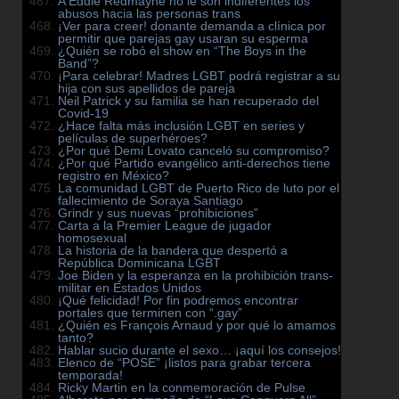
A Eddie Redmayne no le son indiferentes los
abusos hacia las personas trans
¡Ver para creer! donante demanda a clínica por
permitir que parejas gay usaran su esperma
¿Quién se robó el show en “The Boys in the
Band”?
¡Para celebrar! Madres LGBT podrá registrar a su
hija con sus apellidos de pareja
Neil Patrick y su familia se han recuperado del
Covid-19
¿Hace falta más inclusión LGBT en series y
películas de superhéroes?
¿Por qué Demi Lovato canceló su compromiso?
¿Por qué Partido evangélico anti-derechos tiene
registro en México?
La comunidad LGBT de Puerto Rico de luto por el
fallecimiento de Soraya Santiago
Grindr y sus nuevas “prohibiciones”
Carta a la Premier League de jugador
homosexual
La historia de la bandera que despertó a
República Dominicana LGBT
Joe Biden y la esperanza en la prohibición trans-
militar en Estados Unidos
¡Qué felicidad! Por fin podremos encontrar
portales que terminen con “.gay”
¿Quién es François Arnaud y por qué lo amamos
tanto?
Hablar sucio durante el sexo… ¡aquí los consejos!
Elenco de “POSE” ¡listos para grabar tercera
temporada!
Ricky Martin en la conmemoración de Pulse