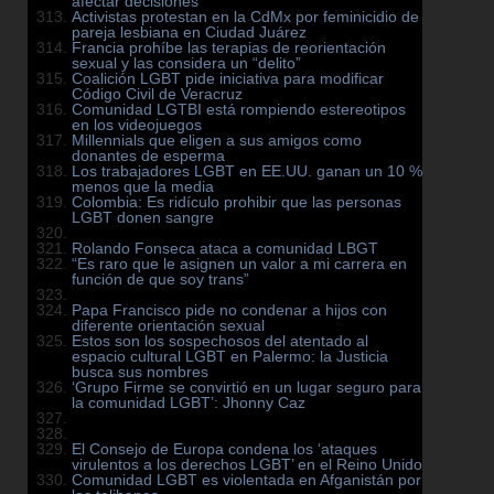
afectar decisiones
Activistas protestan en la CdMx por feminicidio de
pareja lesbiana en Ciudad Juárez
Francia prohíbe las terapias de reorientación
sexual y las considera un “delito”
Coalición LGBT pide iniciativa para modificar
Código Civil de Veracruz
Comunidad LGTBI está rompiendo estereotipos
en los videojuegos
Millennials que eligen a sus amigos como
donantes de esperma
Los trabajadores LGBT en EE.UU. ganan un 10 %
menos que la media
Colombia: Es ridículo prohibir que las personas
LGBT donen sangre
Rolando Fonseca ataca a comunidad LBGT
“Es raro que le asignen un valor a mi carrera en
función de que soy trans”
Papa Francisco pide no condenar a hijos con
diferente orientación sexual
Estos son los sospechosos del atentado al
espacio cultural LGBT en Palermo: la Justicia
busca sus nombres
‘Grupo Firme se convirtió en un lugar seguro para
la comunidad LGBT’: Jhonny Caz
El Consejo de Europa condena los ‘ataques
virulentos a los derechos LGBT’ en el Reino Unido
Comunidad LGBT es violentada en Afganistán por