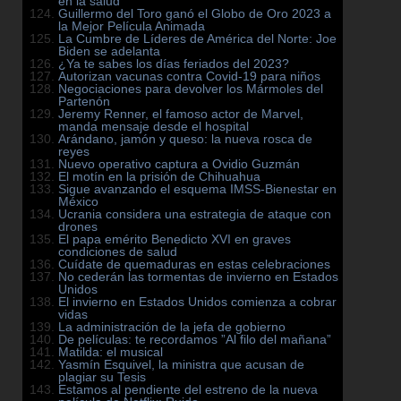
en la salud
Guillermo del Toro ganó el Globo de Oro 2023 a
la Mejor Película Animada
La Cumbre de Líderes de América del Norte: Joe
Biden se adelanta
¿Ya te sabes los días feriados del 2023?
Autorizan vacunas contra Covid-19 para niños
Negociaciones para devolver los Mármoles del
Partenón
Jeremy Renner, el famoso actor de Marvel,
manda mensaje desde el hospital
Arándano, jamón y queso: la nueva rosca de
reyes
Nuevo operativo captura a Ovidio Guzmán
El motín en la prisión de Chihuahua
Sigue avanzando el esquema IMSS-Bienestar en
México
Ucrania considera una estrategia de ataque con
drones
El papa emérito Benedicto XVI en graves
condiciones de salud
Cuídate de quemaduras en estas celebraciones
No cederán las tormentas de invierno en Estados
Unidos
El invierno en Estados Unidos comienza a cobrar
vidas
La administración de la jefa de gobierno
De películas: te recordamos ”Al filo del mañana”
Matilda: el musical
Yasmín Esquivel, la ministra que acusan de
plagiar su Tesis
Estamos al pendiente del estreno de la nueva