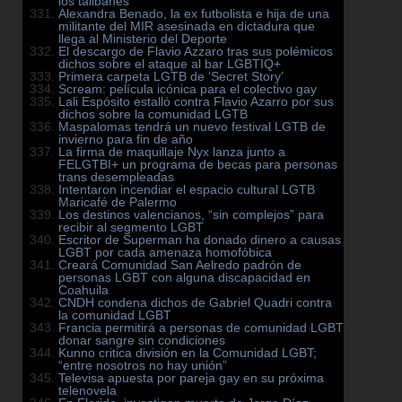
los talibanes
Alexandra Benado, la ex futbolista e hija de una
militante del MIR asesinada en dictadura que
llega al Ministerio del Deporte
El descargo de Flavio Azzaro tras sus polémicos
dichos sobre el ataque al bar LGBTIQ+
Primera carpeta LGTB de ‘Secret Story’
Scream: película icónica para el colectivo gay
Lali Espósito estalló contra Flavio Azarro por sus
dichos sobre la comunidad LGTB
Maspalomas tendrá un nuevo festival LGTB de
invierno para fin de año
La firma de maquillaje Nyx lanza junto a
FELGTBI+ un programa de becas para personas
trans desempleadas
Intentaron incendiar el espacio cultural LGTB
Maricafé de Palermo
Los destinos valencianos, “sin complejos” para
recibir al segmento LGBT
Escritor de Superman ha donado dinero a causas
LGBT por cada amenaza homofóbica
Creará Comunidad San Aelredo padrón de
personas LGBT con alguna discapacidad en
Coahuila
CNDH condena dichos de Gabriel Quadri contra
la comunidad LGBT
Francia permitirá a personas de comunidad LGBT
donar sangre sin condiciones
Kunno critica división en la Comunidad LGBT;
“entre nosotros no hay unión”
Televisa apuesta por pareja gay en su próxima
telenovela