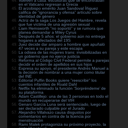
Vuelven a casa: esculturas que se encontraban
en el Vaticano regresan a Grecia
El arzobispo emérito Juan Sandoval Íñiguez
califica de ”ignorancia y ofensa” artículo sobre
identidad de género
Actriz de la saga Los Juegos del Hambre, revela
A SOMBRA DE LA
que fue víctima de una agresión sexual
Liam Hemsworth ”no soportó” y se rumora que
ISCRIMINACIÓN: EL ARRESTO
LA VOZ DE LA RESIST
planea demandar a Miley Cyrus
E MANUEL GUERRERO AVIÑA
MELIBEA OBONO Y L
Después de 5 años: el gobierno aún no entrega
N QATAR
LGTBI EN GUINEA EC
hogares a afectados del 19S
Juez decide dar amparo a hombre que apuñaló
47 veces a su pareja y este escapa
La odisea de las mujeres trans: invisibilizadas en
un gobierno que no ejerce justicia
Reforma al Código Civil Federal permite a parejas
decidir el orden de apellidos en sus hijos
Expresa su apoyo, el presidente Andrés Manuel a
la decisión de nombrar a una mujer como titular
del INE
Editorial Puffin Books quiere ”reescribir” los
cuentos infantiles de Roald Dahl
Netflix ha eliminado la función ‘Sorpréndeme’ de
su plataforma
Adam Castillejo: una de las 3 personas en todo el
mundo en recuperarse del VIH
Genaro García Luna será sentenciado, luego de
ser declarado culpable por el Jurado
Alejandro Villalvazo causa disgustos por
comentarios en contra de la licencia por
menstruación
Rami Malek protagoniza su próximo proyecto, la