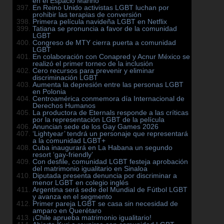
en el Espacio Mariño
En Reino Unido activistas LGBT luchan por
prohibir las terapias de conversión
Primera película navideña LGBT en Netflix
Tatiana se pronuncia a favor de la comunidad
LGBT
Congreso de MTY cierra puerta a comunidad
LGBT
En colaboración con Conapred y Acnur México se
realizó el primer torneo de la inclusión
Cero recursos para prevenir y eliminar
discriminación LGBT
Aumenta la depresión entre las personas LGBT
en Polonia
Centroamérica conmemora día Internacional de
Derechos Humanos
La productora de Eternals responde a las críticas
por la representación LGBT de la película
Anuncian sede de los Gay Games 2026
‘Lightyear’ tendrá un personaje que representará
a la comunidad LGBT+
Cuba inaugurará en La Habana un segundo
resort ‘gay-friendly’
Con desfile, comunidad LGBT festeja aprobación
del matrimonio igualitario en Sinaloa
Diputada presenta denuncia por discriminar a
menor LGBT en colegio inglés
Argentina será sede del Mundial de Fútbol LGBT
y avanza en el segmento
Primer pareja LGBT se casa sin necesidad de
amparo en Querétaro
¡Chile aprueba matrimonio igualitario!