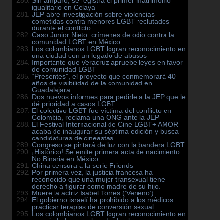
Sin amparo, se registra el primer matrimonio
igualitario en Celaya
JEP abre investigación sobre violencias
cometidas contra menores LGBT reclutados
durante el conflicto
Caso Junior Nieto: crímenes de odio contra la
comunidad LGBT en México
Los colombianos LGBT logran reconocimiento en
una ciudad con un legado de abusos
Importante que Veracruz apruebe leyes en favor
de comunidad LGBT
“Presentes”, el proyecto que conmemorará 40
años de visibilidad de la comunidad en
Guadalajara
Dos nuevos informes para pedirle a la JEP que le
dé prioridad a casos LGBT
El colectivo LGBT fue víctima del conflicto en
Colombia, reclama una ONG ante la JEP
El Festival Internacional de Cine LGBT+ AMOR
acaba de inaugurar su séptima edición y busca
candidaturas de cineastas
Congreso se pintará de luz con la bandera LGBT
¡Histórico! Se emite primera acta de nacimiento
No Binaria en México
China censura a la serie Friends
Por primera vez, la justicia francesa ha
reconocido que una mujer transexual tiene
derecho a figurar como madre de su hijo.
Muere la actriz Isabel Torres (‘Veneno’)
El gobierno israelí ha prohibido a los médicos
practicar terapias de conversión sexual
Los colombianos LGBT logran reconocimiento en