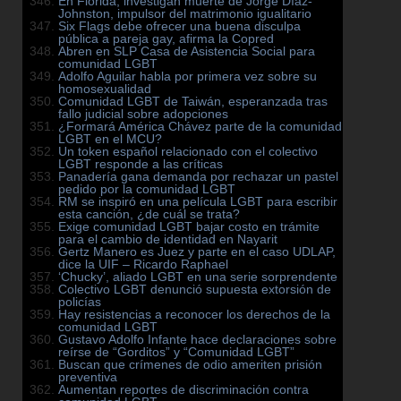
En Florida, investigan muerte de Jorge Díaz-
Johnston, impulsor del matrimonio igualitario
Six Flags debe ofrecer una buena disculpa
pública a pareja gay, afirma la Copred
Abren en SLP Casa de Asistencia Social para
comunidad LGBT
Adolfo Aguilar habla por primera vez sobre su
homosexualidad
Comunidad LGBT de Taiwán, esperanzada tras
fallo judicial sobre adopciones
¿Formará América Chávez parte de la comunidad
LGBT en el MCU?
Un token español relacionado con el colectivo
LGBT responde a las críticas
Panadería gana demanda por rechazar un pastel
pedido por la comunidad LGBT
RM se inspiró en una película LGBT para escribir
esta canción, ¿de cuál se trata?
Exige comunidad LGBT bajar costo en trámite
para el cambio de identidad en Nayarit
Gertz Manero es Juez y parte en el caso UDLAP,
dice la UIF – Ricardo Raphael
‘Chucky’, aliado LGBT en una serie sorprendente
Colectivo LGBT denunció supuesta extorsión de
policías
Hay resistencias a reconocer los derechos de la
comunidad LGBT
Gustavo Adolfo Infante hace declaraciones sobre
reírse de “Gorditos” y “Comunidad LGBT”
Buscan que crímenes de odio ameriten prisión
preventiva
Aumentan reportes de discriminación contra