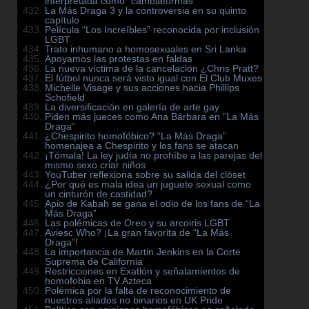
interpretada como “cambiaformas”
La Más Draga 3 y la controversia en su quinto
capítulo
Película “Los Increíbles” reconocida por inclusión
LGBT
Trato inhumano a homosexuales en Sri Lanka
Apoyamos las protestas en faldas
La nueva víctima de la cancelación ¿Chris Pratt?
El fútbol nunca será visto igual con El Club Muxes
Michelle Visage y sus acciones hacia Phillips
Schofield
La diversificación en galería de arte gay
Piden más jueces como Ana Bárbara en “La Más
Draga”
¿Chespirito homofóbico? “La Más Draga”
homenajea a Chespirito y los fans se atacan
¡Tómala! La ley judía no prohíbe a las parejas del
mismo sexo criar niños
YouTuber reflexiona sobre su salida del clóset
¿Por qué es mala idea un juguete sexual como
un cinturón de castidad?
Apio de Kabah se gana el odio de los fans de “La
Más Draga”
Las polémicas de Oreo y su arcoiris LGBT
Aviesc Who? ¡La gran favorita de “La Más
Draga”!
La importancia de Martin Jenkins en la Corte
Suprema de California
Restricciones en Exatlón y señalamientos de
homofobia en TV Azteca
Polémica por la falta de reconocimiento de
nuestros aliados no binarios en UK Pride