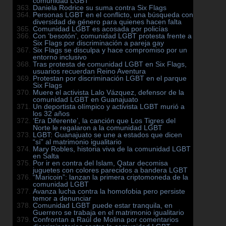
comunidad LGBT
Daniela Rodrice su suma contra Six Flags
Personas LGBT en el conflicto, una búsqueda con
diversidad de género para quienes hacen falta
Comunidad LGBT es acosada por policías
Con ‘besotón’, comunidad LGBT protesta frente a
Six Flags por discriminación a pareja gay
Six Flags se disculpa y hace compromiso por un
entorno inclusivo
Tras protesta de comunidad LGBT en Six Flags,
usuarios recuerdan Reino Aventura
Protestan por discriminación LGBT en el parque
Six Flags
Muere el activista Lalo Vázquez, defensor de la
comunidad LGBT en Guanajuato
Un deportista olímpico y activista LGBT murió a
los 32 años
‘Era Diferente’, la canción que Los Tigres del
Norte le regalaron a la comunidad LGBT
LGBT: Guanajuato se une a estados que dicen
“sí” al matrimonio igualitario
Mary Robles, historia viva de la comunidad LGBT
en Salta
Por ir en contra del Islam, Qatar decomisa
juguetes con colores parecidos a bandera LGBT
“Maricoin”: lanzan la primera criptomoneda de la
comunidad LGBT
Avanza lucha contra la homofobia pero persiste
temor a denunciar
Comunidad LGBT puede estar tranquila, en
Guerrero se trabaja en el matrimonio igualitario
Confrontan a Raúl de Molina por comentarios