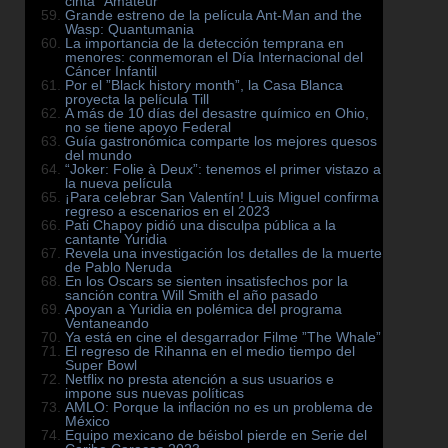
cinta ”Amateur”
Grande estreno de la película Ant-Man and the
Wasp: Quantumania
La importancia de la detección temprana en
menores: conmemoran el Día Internacional del
Cáncer Infantil
Por el ”Black history month”, la Casa Blanca
proyecta la película Till
A más de 10 días del desastre químico en Ohio,
no se tiene apoyo Federal
Guía gastronómica comparte los mejores quesos
del mundo
“Joker: Folie à Deux”: tenemos el primer vistazo a
la nueva película
¡Para celebrar San Valentín! Luis Miguel confirma
regreso a escenarios en el 2023
Pati Chapoy pidió una disculpa pública a la
cantante Yuridia
Revela una investigación los detalles de la muerte
de Pablo Neruda
En los Oscars se sienten insatisfechos por la
sanción contra Will Smith el año pasado
Apoyan a Yuridia en polémica del programa
Ventaneando
Ya está en cine el desgarrador Filme ”The Whale”
El regreso de Rihanna en el medio tiempo del
Super Bowl
Netflix no presta atención a sus usuarios e
impone sus nuevas políticas
AMLO: Porque la inflación no es un problema de
México
Equipo mexicano de béisbol pierde en Serie del