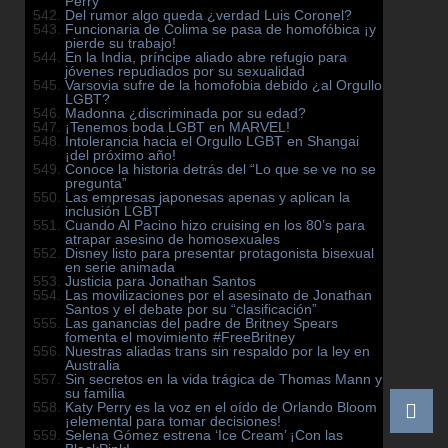
Perry
Del rumor algo queda ¿verdad Luis Coronel?
Funcionaria de Colima se pasa de homofóbica ¡y
pierde su trabajo!
En la India, príncipe aliado abre refugio para
jóvenes repudiados por su sexualidad
Varsovia sufre de la homofobia debido ¿al Orgullo
LGBT?
Madonna ¿discriminada por su edad?
¡Tenemos boda LGBT en MARVEL!
Intolerancia hacia el Orgullo LGBT en Shangai
¡del próximo año!
Conoce la historia detrás del “Lo que se ve no se
pregunta”
Las empresas japonesas apenas y aplican la
inclusión LGBT
Cuando Al Pacino hizo cruising en los 80’s para
atrapar asesino de homosexuales
Disney listo para presentar protagonista bisexual
en serie animada
Justicia para Jonathan Santos
Las movilizaciones por el asesinato de Jonathan
Santos y el debate por su “clasificación”
Las ganancias del padre de Britney Spears
fomenta el movimiento #FreeBritney
Nuestras aliadas trans sin respaldo por la ley en
Australia
Sin secretos en la vida trágica de Thomas Mann y
su familia
Katy Perry es la voz en el oído de Orlando Bloom
¡elemental para tomar decisiones!
Selena Gómez estrena ‘Ice Cream’ ¡Con las