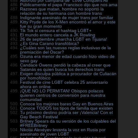
Alboroto por campaña de “Love Conquers All”
Públicamente el papa Francisco dijo que nos ama
Razones que matan, hombre no soportó la
relación de su hermana con hombre trans
Indignante asesinato de mujer trans por familiar
Kitty Pryde de los X-Men encontró el amor y este
fue su gran momento
Tik Tok si censura el hashtag LGBT+
El mundo entero cancela a JK Rowling
26 de septiembre ¡marcha LGBT en Tijuana!
¿Es Gina Carano transfóbica?
¿Cuáles son las nuevas reglas inclusivas de la
premiación del Óscar?
Ozuna era menor de edad cuando hizo video de
sexo gay
Candace Owens perdió la cabeza al creer que
Satanás es quien busca los derechos trans
Exigen disculpa pública a procurador de Culiacán
por homofóbico
Festival de cine LGBT celebra 25 aniversario
ahora en online
¡QUE NO LO PERMITAN! Obispos polacos
quieren centros de conversión para nuestra
comunidad
Conoce los mejores bares Gay en Buenos Aires
Conoce TODOS los tipos de familia que existen
Tu próximo destino podría ser ¡Valencia! Con el
Gay Beach Festival
Britney Spears da su versión de los culpables del
#FREEBritney
Nikolái Alexéyev levanta la voz en Rusia por
asesinato de joven LGBT