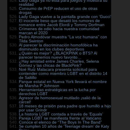
Lady Gaga ya no está para juegos y muestra su
realidad
Consumo de PrEP reducen el uso de otras
drogas
Lady Gaga vuelve a la pantalla grande con ‘Gucci’
El inocente beso que desató los rumores de
romance entre Jacob Elordi y Tommy Dorfman
Crímenes de odio hacia nuestra comunidad
marcan el 2020
Pedro Almodóvar muestra “La voz humana” con
Tilda Swinton
Al parecer la discriminación homofóbica ha
disminuido en los clubes deportivos
¿Quién es mejor? ¿BLACKPINK o BTS? Al
parecer tenemos nuevo favorito…
¿Hay amistad entre James Charles, Selena
Gómez y las chicas de BlackPink?
Noé Ruiz Malacara presenta solicitud para
contender como miembro LGBT en el distrito 14
de Saltillo
Parque estatal en Nueva York llevará el nombre
de Marsha P Johnson
Herramientas estratégicas en la lucha por
derechos LGBT
Agresor de homosexual mutilado ¡salió de la
cárcel!
18 meses de prisión para padre que humilló a hijo
por usar Grindr
La historia LGBT contada a través de ‘Equals’
Pareja LGBT se manifiesta frente al Vaticano
Conoce el elenco de “The Boys In The Band”
Se cumplen 10 años de ‘Teenage dream’ de Katy