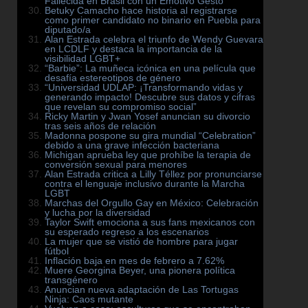
Fallecida en Brasil con un Emotivo Gesto
Betuky Camacho hace historia al registrarse
como primer candidato no binario en Puebla para
diputado/a
Alan Estrada celebra el triunfo de Wendy Guevara
en LCDLF y destaca la importancia de la
visibilidad LGBT+
“Barbie”: La muñeca icónica en una película que
desafía estereotipos de género
“Universidad UDLAP: ¡Transformando vidas y
generando impacto! Descubre sus datos y cifras
que revelan su compromiso social”
Ricky Martin y Jwan Yosef anuncian su divorcio
tras seis años de relación
Madonna pospone su gira mundial “Celebration”
debido a una grave infección bacteriana
Michigan aprueba ley que prohíbe la terapia de
conversión sexual para menores
Alan Estrada critica a Lilly Téllez por pronunciarse
contra el lenguaje inclusivo durante la Marcha
LGBT
Marchas del Orgullo Gay en México: Celebración
ACTUALIDAD
ACTUALIDAD
y lucha por la diversidad
Taylor Swift emociona a sus fans mexicanos con
su esperado regreso a los escenarios
La mujer que se vistió de hombre para jugar
fútbol
Inflación baja en mes de febrero a 7.62%
Muere Georgina Beyer, una pionera política
transgénero
Anuncian nueva adaptación de Las Tortugas
Ninja: Caos mutante