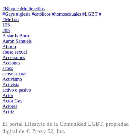
#BloqueaMultimedios
#Gays #iglesia #católicos #homosexuales #LGBT #
#MeToo
19S
28S
A star Is Born
Aaron Samuels
Aborto
abuso sexual
Accessories
Acciones
acoso
acoso sexual
Activismo
Activista
activo o pasivo
Actor
Actor Gay
Actores
Actriz
El portal Lifestyle de la Comunidad LGBT, propiedad
digital de © Proxy 52, Inc.