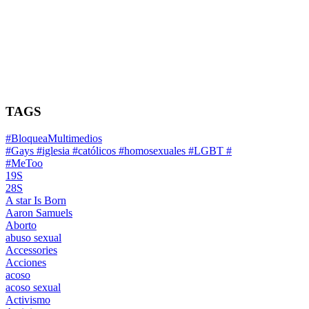
TAGS
#BloqueaMultimedios
#Gays #iglesia #católicos #homosexuales #LGBT #
#MeToo
19S
28S
A star Is Born
Aaron Samuels
Aborto
abuso sexual
Accessories
Acciones
acoso
acoso sexual
Activismo