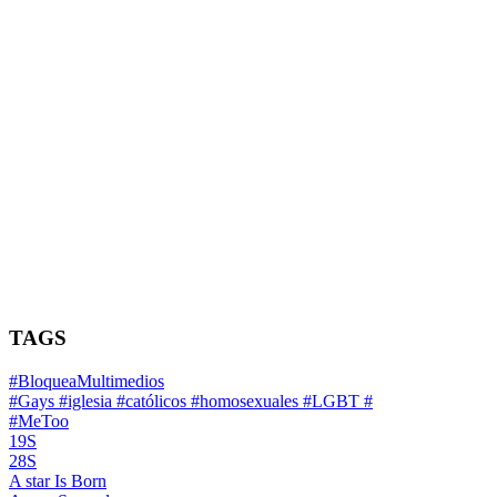
TAGS
#BloqueaMultimedios
#Gays #iglesia #católicos #homosexuales #LGBT #
#MeToo
19S
28S
A star Is Born