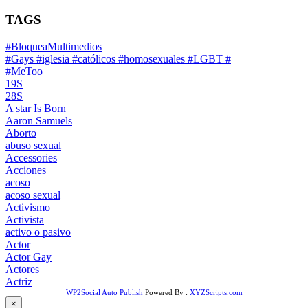
TAGS
#BloqueaMultimedios
#Gays #iglesia #católicos #homosexuales #LGBT #
#MeToo
19S
28S
A star Is Born
Aaron Samuels
Aborto
abuso sexual
Accessories
Acciones
acoso
acoso sexual
Activismo
Activista
activo o pasivo
Actor
Actor Gay
Actores
Actriz
WP2Social Auto Publish
Powered By :
XYZScripts.com
×