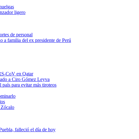
huelgas
anzador ligero
ortes de personal
o a familia del ex presidente de Perú
MERS-CoV en Qatar
ntado a Ciro Gómez Leyva
 país para evitar más tiroteos
ominarlo
dos
 Zócalo
ebla, falleció el día de hoy