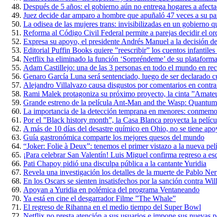
Después de 5 años: el gobierno aún no entrega hogares a afect
Juez decide dar amparo a hombre que apuñaló 47 veces a su par
La odisea de las mujeres trans: invisibilizadas en un gobierno qu
Reforma al Código Civil Federal permite a parejas decidir el ord
Expresa su apoyo, el presidente Andrés Manuel a la decisión d
Editorial Puffin Books quiere ”reescribir” los cuentos infantile
Netflix ha eliminado la función ‘Sorpréndeme’ de su plataform
Adam Castillejo: una de las 3 personas en todo el mundo en re
Genaro García Luna será sentenciado, luego de ser declarado cu
Alejandro Villalvazo causa disgustos por comentarios en contra
Rami Malek protagoniza su próximo proyecto, la cinta ”Amate
Grande estreno de la película Ant-Man and the Wasp: Quantum
La importancia de la detección temprana en menores: conmemora
Por el ”Black history month”, la Casa Blanca proyecta la películ
A más de 10 días del desastre químico en Ohio, no se tiene apo
Guía gastronómica comparte los mejores quesos del mundo
“Joker: Folie à Deux”: tenemos el primer vistazo a la nueva pel
¡Para celebrar San Valentín! Luis Miguel confirma regreso a es
Pati Chapoy pidió una disculpa pública a la cantante Yuridia
Revela una investigación los detalles de la muerte de Pablo Ne
En los Oscars se sienten insatisfechos por la sanción contra Wi
Apoyan a Yuridia en polémica del programa Ventaneando
Ya está en cine el desgarrador Filme ”The Whale”
El regreso de Rihanna en el medio tiempo del Super Bowl
Netflix no presta atención a sus usuarios e impone sus nuevas po