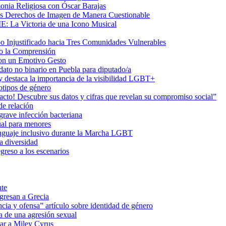
onia Religiosa con Óscar Barajas
us Derechos de Imagen de Manera Cuestionable
ME: La Victoria de una Icono Musical
Injustificado hacia Tres Comunidades Vulnerables
do la Comprensión
con un Emotivo Gesto
dato no binario en Puebla para diputado/a
 destaca la importancia de la visibilidad LGBT+
otipos de género
o! Descubre sus datos y cifras que revelan su compromiso social”
de relación
rave infección bacteriana
ual para menores
 lenguaje inclusivo durante la Marcha LGBT
a diversidad
greso a los escenarios
nte
egresan a Grecia
cia y ofensa” artículo sobre identidad de género
a de una agresión sexual
ar a Miley Cyrus