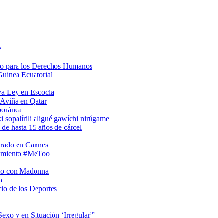
e
so para los Derechos Humanos
Guinea Ecuatorial
va Ley en Escocia
 Aviña en Qatar
poránea
i sopalírili aligué gawíchi nirúgame
 de hasta 15 años de cárcel
urado en Cannes
vimiento #MeToo
rio con Madonna
o
io de los Deportes
xo y en Situación ‘Irregular'”