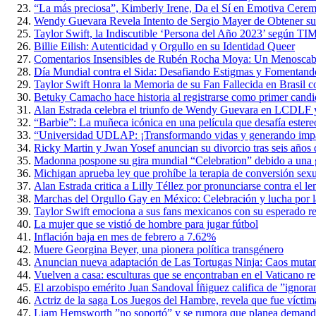
“La más preciosa”, Kimberly Irene, Da el Sí en Emotiva Cerem
Wendy Guevara Revela Intento de Sergio Mayer de Obtener s
Taylor Swift, la Indiscutible ‘Persona del Año 2023’ según TI
Billie Eilish: Autenticidad y Orgullo en su Identidad Queer
Comentarios Insensibles de Rubén Rocha Moya: Un Menoscabo 
Día Mundial contra el Sida: Desafiando Estigmas y Fomentan
Taylor Swift Honra la Memoria de su Fan Fallecida en Brasil 
Betuky Camacho hace historia al registrarse como primer candi
Alan Estrada celebra el triunfo de Wendy Guevara en LCDLF y
“Barbie”: La muñeca icónica en una película que desafía estere
“Universidad UDLAP: ¡Transformando vidas y generando impact
Ricky Martin y Jwan Yosef anuncian su divorcio tras seis años 
Madonna pospone su gira mundial “Celebration” debido a una g
Michigan aprueba ley que prohíbe la terapia de conversión sex
Alan Estrada critica a Lilly Téllez por pronunciarse contra el
Marchas del Orgullo Gay en México: Celebración y lucha por l
Taylor Swift emociona a sus fans mexicanos con su esperado re
La mujer que se vistió de hombre para jugar fútbol
Inflación baja en mes de febrero a 7.62%
Muere Georgina Beyer, una pionera política transgénero
Anuncian nueva adaptación de Las Tortugas Ninja: Caos muta
Vuelven a casa: esculturas que se encontraban en el Vaticano r
El arzobispo emérito Juan Sandoval Íñiguez califica de ”ignoran
Actriz de la saga Los Juegos del Hambre, revela que fue víctim
Liam Hemsworth ”no soportó” y se rumora que planea demand