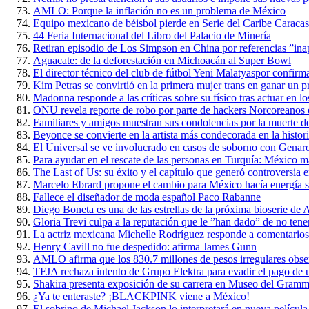
AMLO: Porque la inflación no es un problema de México
Equipo mexicano de béisbol pierde en Serie del Caribe Caraca
44 Feria Internacional del Libro del Palacio de Minería
Retiran episodio de Los Simpson en China por referencias ”ina
Aguacate: de la deforestación en Michoacán al Super Bowl
El director técnico del club de fútbol Yeni Malatyaspor confirm
Kim Petras se convirtió en la primera mujer trans en ganar u
Madonna responde a las críticas sobre su físico tras actuar en
ONU revela reporte de robo por parte de hackers Norcoreanos 
Familiares y amigos muestran sus condolencias por la muerte d
Beyonce se convierte en la artista más condecorada en la histo
El Universal se ve involucrado en casos de soborno con Genar
Para ayudar en el rescate de las personas en Turquía: México 
The Last of Us: su éxito y el capítulo que generó controversia e
Marcelo Ebrard propone el cambio para México hacía energía s
Fallece el diseñador de moda español Paco Rabanne
Diego Boneta es una de las estrellas de la próxima bioserie d
Gloria Trevi culpa a la reputación que le ”han dado” de no tene
La actriz mexicana Michelle Rodríguez responde a comentario
Henry Cavill no fue despedido: afirma James Gunn
AMLO afirma que los 830.7 millones de pesos irregulares obse
TFJA rechaza intento de Grupo Elektra para evadir el pago de un
Shakira presenta exposición de su carrera en Museo del Gram
¿Ya te enteraste? ¡BLACKPINK viene a México!
El sobrino de Michael Jackson lo interpretará en nueva película