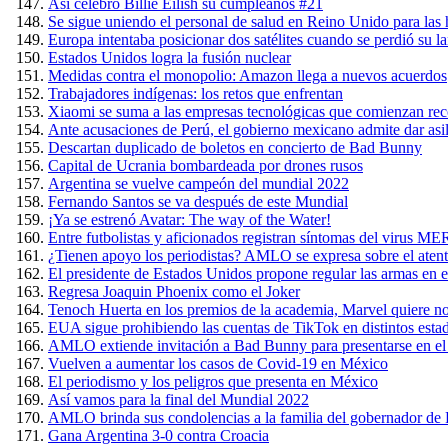
Así celebró Billie Eilish su cumpleaños #21
Se sigue uniendo el personal de salud en Reino Unido para las 
Europa intentaba posicionar dos satélites cuando se perdió su l
Estados Unidos logra la fusión nuclear
Medidas contra el monopolio: Amazon llega a nuevos acuerdos
Trabajadores indígenas: los retos que enfrentan
Xiaomi se suma a las empresas tecnológicas que comienzan rec
Ante acusaciones de Perú, el gobierno mexicano admite dar asil
Descartan duplicado de boletos en concierto de Bad Bunny
Capital de Ucrania bombardeada por drones rusos
Argentina se vuelve campeón del mundial 2022
Fernando Santos se va después de este Mundial
¡Ya se estrenó Avatar: The way of the Water!
Entre futbolistas y aficionados registran síntomas del virus 
¿Tienen apoyo los periodistas? AMLO se expresa sobre el ate
El presidente de Estados Unidos propone regular las armas en el
Regresa Joaquin Phoenix como el Joker
Tenoch Huerta en los premios de la academia, Marvel quiere n
EUA sigue prohibiendo las cuentas de TikTok en distintos esta
AMLO extiende invitación a Bad Bunny para presentarse en el
Vuelven a aumentar los casos de Covid-19 en México
El periodismo y los peligros que presenta en México
Así vamos para la final del Mundial 2022
AMLO brinda sus condolencias a la familia del gobernador de Pu
Gana Argentina 3-0 contra Croacia