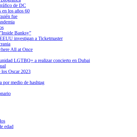
gráfico de DC
s en los años 60
quién fue
pandemia
os
 ”Inside Banksy”
n EEUU investigan a Ticketmaster
crania
where All at Once
omunidad LGTBQ+ a realizar concierto en Dubai
ual
 los Oscar 2023
a por medio de hashtag
onario
dos
 de edad