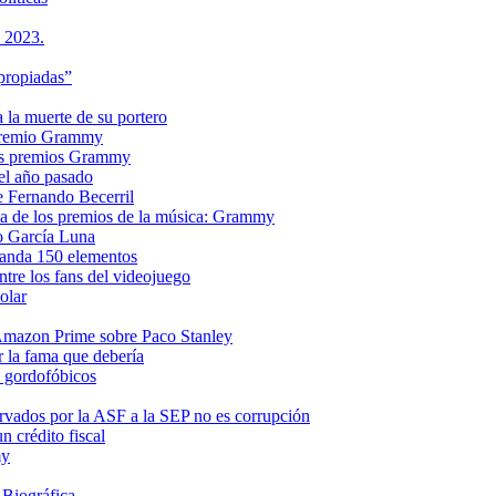
s 2023.
propiadas”
a la muerte de su portero
n premio Grammy
 los premios Grammy
el año pasado
e Fernando Becerril
ria de los premios de la música: Grammy
o García Luna
manda 150 elementos
ntre los fans del videojuego
olar
e Amazon Prime sobre Paco Stanley
r la fama que debería
s gordofóbicos
rvados por la ASF a la SEP no es corrupción
 crédito fiscal
my
 Biográfica