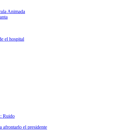
ícula Animada
anta
e el hospital
x: Ruido
afrontarlo el presidente