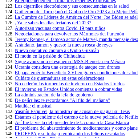
El Popocatépetl en la mira tras recientes explosiones
Los cigarrillos electrónicos y sus consecuencias en la salud
Guillermo del Toro ganó el Globo de Oro 2023 a la Mejor Pel
La Cumbre de Líderes de América del Norte: Joe Biden se adel
¿Ya te sabes los días feriados del 2023?
Autorizan vacunas contra Covid-19 para niños
Negociaciones para devolver los Mármoles del Partenón
Jeremy Renner, el famoso actor de Marvel, manda mensaje desd
Arándano, jamón y queso: la nueva rosca de reyes
Nuevo operativo captura a Ovidio Guzmán
El motín en la prisión de Chihuahua
Sigue avanzando el esquema IMSS-Bienestar en México
Ucrania considera una estrategia de ataque con drones
El papa emérito Benedicto XVI en graves condiciones de salud
Cuídate de quemaduras en estas celebraciones
No cederán las tormentas de invierno en Estados Unidos
El invierno en Estados Unidos comienza a cobrar vidas
La administración de la jefa de gobierno
De películas: te recordamos ”Al filo del mañana”
Matilda: el musical
Yasmín Esquivel, la ministra que acusan de plagiar su Tesis
Estamos al pendiente del estreno de la nueva película de Netfli
Así fue la visita del presidente de Ucrania a la Casa Blanca
El problema del abastecimiento de medicamentos y como planea 
PROFEPA y su trabajo reubicando los felinos rescatados