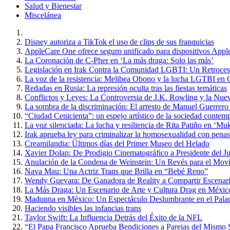
Salud y Bienestar
Miscelánea
Disney autoriza a TikTok el uso de clips de sus franquicias
AppleCare One ofrece seguro unificado para dispositivos Appl
La Coronación de C-Pher en ‘La más draga: Solo las más’
Legislación en Irak Contra la Comunidad LGBTI: Un Retroce
La voz de la resistencia: Melibea Obono y la lucha LGTBI en 
Redadas en Rusia: La represión oculta tras las fiestas temáticas
Conflictos y Leyes: La Controversia de J.K. Rowling y la Nue
La sombra de la discriminación: El arresto de Manuel Guerrero
“Ciudad Cenicienta”: un espejo artístico de la sociedad contem
La voz silenciada: La lucha y resiliencia de Rita Patiño en ‘Muk
Irak aprueba ley para criminalizar la homosexualidad con penas
Creamilandia: Últimos días del Primer Museo del Helado
Xavier Dolan: De Prodigio Cinematográfico a Presidente del J
Anulación de la Condena de Weinstein: Un Revés para el Mo
Nava Mau: Una Actriz Trans que Brilla en “Bebé Reno”
Wendy Guevara: De Ganadora de Reality a Compartir Escena
La Más Draga: Un Escenario de Arte y Cultura Drag en Méxic
Madonna en México: Un Espectáculo Deslumbrante en el Palac
Haciendo visibles las infancias trans
Taylor Swift: La Influencia Detrás del Éxito de la NFL
“El Papa Francisco Aprueba Bendiciones a Parejas del Mismo Se