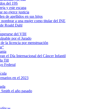
ados del 19S
eja y este escapa
e no ejerce justicia
en de apellidos en sus hijos
e nombrar a una mujer como titular del INE
s de Roald Dahl
a
cuperarse del VIH
lpable por el Jurado
 de la licencia por menstruación
ur”
ania
n el Día Internacional del Cáncer Infantil
a Till
yo Federal
ícula
cenarios en el 2023
ruda
ll Smith el año pasado
líticas