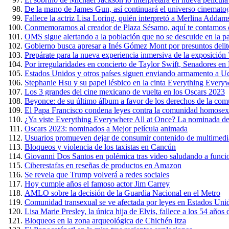
De la mano de James Gun, así continuará el universo cinemato
Fallece la actriz Lisa Loring, quién interpretó a Merlina Addam
Conmemoramos al creador de Plaza Sésamo, aquí te contamos 
OMS sigue alertando a la población que no se descuide en la 
Gobierno busca apresar a Inés Gómez Mont por presuntos delit
Prepárate para la nueva experiencia inmersiva de la exposición
Por irregularidades en concierto de Taylor Swift, Senadores e
Estados Unidos y otros países siguen enviando armamento a U
Stephanie Hsu y su papel lésbico en la cinta Everything Every
Los 3 grandes del cine mexicano de vuelta en los Oscars 2023
Beyonce: de su último álbum a favor de los derechos de la c
El Papa Francisco condena leyes contra la comunidad homosex
¿Ya viste Everything Everywhere All at Once? La nominada de
Oscars 2023: nominados a Mejor película animada
Usuarios promueven dejar de consumir contenido de multimedi
Bloqueos y violencia de los taxistas en Cancún
Giovanni Dos Santos en polémica tras video saludando a funci
Ciberestafas en reseñas de productos en Amazon
Se revela que Trump volverá a redes sociales
Hoy cumple años el famoso actor Jim Carrey
AMLO sobre la decisión de la Guardia Nacional en el Metro
Comunidad transexual se ve afectada por leyes en Estados Uni
Lisa Marie Presley, la única hija de Elvis, fallece a los 54 años
Bloqueos en la zona arqueológica de Chichén Itza