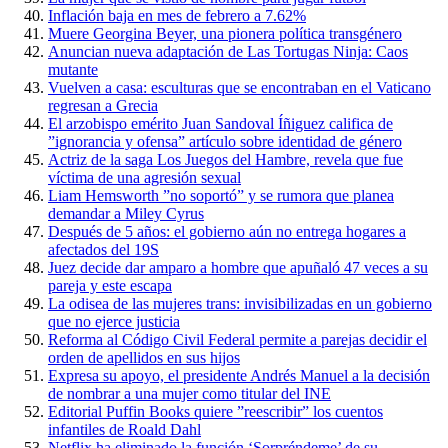
Inflación baja en mes de febrero a 7.62%
Muere Georgina Beyer, una pionera política transgénero
Anuncian nueva adaptación de Las Tortugas Ninja: Caos
mutante
Vuelven a casa: esculturas que se encontraban en el Vaticano
regresan a Grecia
El arzobispo emérito Juan Sandoval Íñiguez califica de
”ignorancia y ofensa” artículo sobre identidad de género
Actriz de la saga Los Juegos del Hambre, revela que fue
víctima de una agresión sexual
Liam Hemsworth ”no soportó” y se rumora que planea
demandar a Miley Cyrus
Después de 5 años: el gobierno aún no entrega hogares a
afectados del 19S
Juez decide dar amparo a hombre que apuñaló 47 veces a su
pareja y este escapa
La odisea de las mujeres trans: invisibilizadas en un gobierno
que no ejerce justicia
Reforma al Código Civil Federal permite a parejas decidir el
orden de apellidos en sus hijos
Expresa su apoyo, el presidente Andrés Manuel a la decisión
de nombrar a una mujer como titular del INE
Editorial Puffin Books quiere ”reescribir” los cuentos
infantiles de Roald Dahl
Netflix ha eliminado la función ‘Sorpréndeme’ de su