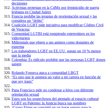
decisiones
Activistas protestan en la CdMx por feminicidio de pareja
lesbiana en Ciudad Juárez
Francia prohíbe las terapias de reorientación sexual y las
considera un “delito”
Coalición LGBT pide iniciativa para modificar Código Civil
de Veracruz
Comunidad LGTBI está rompiendo estereotipos en los
videojuegos
Millennials que eligen a sus amigos como donantes de
esperma
Los trabajadores LGBT en EE.UU. ganan un 10 % menos
que la media
Colombia: Es ridículo prohibir que las personas LGBT donen
sangre
Rolando Fonseca ataca a comunidad LBGT
“Es raro que le asignen un valor a mi carrera en función de
que soy trans”
Papa Francisco pide no condenar a hijos con diferente
orientación sexual
Estos son los sospechosos del atentado al espacio cultural
LGBT en Palermo: la Justicia busca sus nombres
‘Grupo Firme se convirtió en un lugar seguro para la