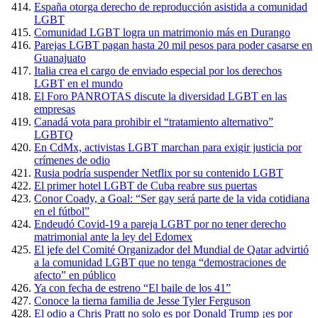
España otorga derecho de reproducción asistida a comunidad
LGBT
Comunidad LGBT logra un matrimonio más en Durango
Parejas LGBT pagan hasta 20 mil pesos para poder casarse en
Guanajuato
Italia crea el cargo de enviado especial por los derechos
LGBT en el mundo
El Foro PANROTAS discute la diversidad LGBT en las
empresas
Canadá vota para prohibir el “tratamiento alternativo”
LGBTQ
En CdMx, activistas LGBT marchan para exigir justicia por
crímenes de odio
Rusia podría suspender Netflix por su contenido LGBT
El primer hotel LGBT de Cuba reabre sus puertas
Conor Coady, a Goal: “Ser gay será parte de la vida cotidiana
en el fútbol”
Endeudó Covid-19 a pareja LGBT por no tener derecho
matrimonial ante la ley del Edomex
El jefe del Comité Organizador del Mundial de Qatar advirtió
a la comunidad LGBT que no tenga “demostraciones de
afecto” en público
Ya con fecha de estreno “El baile de los 41”
Conoce la tierna familia de Jesse Tyler Ferguson
El odio a Chris Pratt no solo es por Donald Trump ¡es por