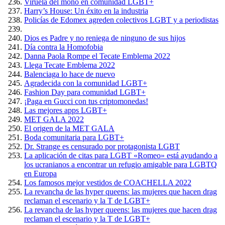
Viruela del mono en comunidad LGBT+
Harry’s House: Un éxito en la industria
Policías de Edomex agreden colectivos LGBT y a periodistas
Dios es Padre y no reniega de ninguno de sus hijos
Día contra la Homofobia
Danna Paola Rompe el Tecate Emblema 2022
Llega Tecate Emblema 2022
Balenciaga lo hace de nuevo
Agradecida con la comunidad LGBT+
Fashion Day para comunidad LGBT+
¡Paga en Gucci con tus criptomonedas!
Las mejores apps LGBT+
MET GALA 2022
El origen de la MET GALA
Boda comunitaria para LGBT+
Dr. Strange es censurado por protagonista LGBT
La aplicación de citas para LGBT «Romeo» está ayudando a
los ucranianos a encontrar un refugio amigable para LGBTQ
en Europa
Los famosos mejor vestidos de COACHELLA 2022
La revancha de las hyper queens: las mujeres que hacen drag
reclaman el escenario y la T de LGBT+
La revancha de las hyper queens: las mujeres que hacen drag
reclaman el escenario y la T de LGBT+