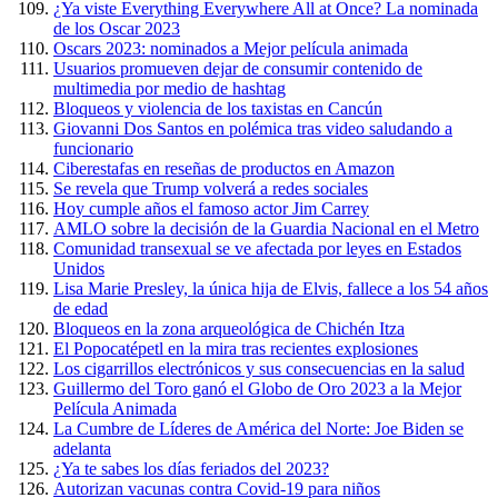
¿Ya viste Everything Everywhere All at Once? La nominada
de los Oscar 2023
Oscars 2023: nominados a Mejor película animada
Usuarios promueven dejar de consumir contenido de
multimedia por medio de hashtag
Bloqueos y violencia de los taxistas en Cancún
Giovanni Dos Santos en polémica tras video saludando a
funcionario
Ciberestafas en reseñas de productos en Amazon
Se revela que Trump volverá a redes sociales
Hoy cumple años el famoso actor Jim Carrey
AMLO sobre la decisión de la Guardia Nacional en el Metro
Comunidad transexual se ve afectada por leyes en Estados
Unidos
Lisa Marie Presley, la única hija de Elvis, fallece a los 54 años
de edad
Bloqueos en la zona arqueológica de Chichén Itza
El Popocatépetl en la mira tras recientes explosiones
Los cigarrillos electrónicos y sus consecuencias en la salud
Guillermo del Toro ganó el Globo de Oro 2023 a la Mejor
Película Animada
La Cumbre de Líderes de América del Norte: Joe Biden se
adelanta
¿Ya te sabes los días feriados del 2023?
Autorizan vacunas contra Covid-19 para niños