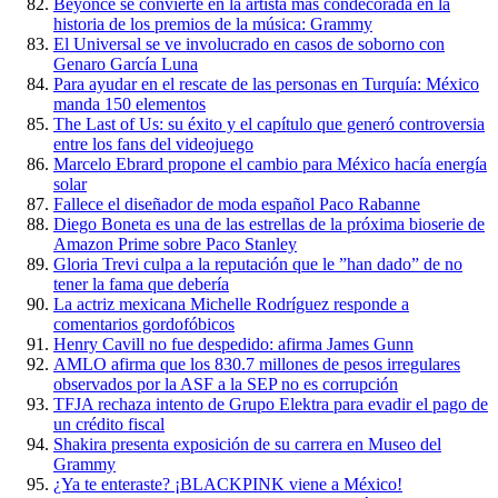
Beyonce se convierte en la artista más condecorada en la
historia de los premios de la música: Grammy
El Universal se ve involucrado en casos de soborno con
Genaro García Luna
Para ayudar en el rescate de las personas en Turquía: México
manda 150 elementos
The Last of Us: su éxito y el capítulo que generó controversia
entre los fans del videojuego
Marcelo Ebrard propone el cambio para México hacía energía
solar
Fallece el diseñador de moda español Paco Rabanne
Diego Boneta es una de las estrellas de la próxima bioserie de
Amazon Prime sobre Paco Stanley
Gloria Trevi culpa a la reputación que le ”han dado” de no
tener la fama que debería
La actriz mexicana Michelle Rodríguez responde a
comentarios gordofóbicos
Henry Cavill no fue despedido: afirma James Gunn
AMLO afirma que los 830.7 millones de pesos irregulares
observados por la ASF a la SEP no es corrupción
TFJA rechaza intento de Grupo Elektra para evadir el pago de
un crédito fiscal
Shakira presenta exposición de su carrera en Museo del
Grammy
¿Ya te enteraste? ¡BLACKPINK viene a México!