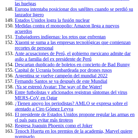
las huelgas
Europa intentaba posicionar dos satélites cuando se perdió su
lanzador ligero
Estados Unidos logra la fusión nuclear
Medidas contra el monopolio: Amazon llega a nuevos
acuerdos
Trabajadores indígenas: los retos que enfrentan
Xiaomi se suma a las empresas tecnológicas que comienzan
recortes de personal
Ante acusaciones de Perú, el gobierno mexicano admite dar
asilo a familia del ex presidente de Perú
Descartan duplicado de boletos en concierto de Bad Bunny
Capital de Ucrania bombardeada por drones rusos
Argentina se vuelve campeón del mundial 2022
Fernando Santos se va después de este Mundial
¡Ya se estrenó Avatar: The way of the Water!
Entre futbolistas y aficionados registran síntomas del virus
MERS-CoV en Qatar
¿Tienen apoyo los periodistas? AMLO se expresa sobre el
atentado a Ciro Gómez Leyva
El presidente de Estados Unidos propone regular las armas en
el país para evitar más tiroteos
Regresa Joaquin Phoenix como el Joker
Tenoch Huerta en los premios de la academia, Marvel quiere
nominarlo