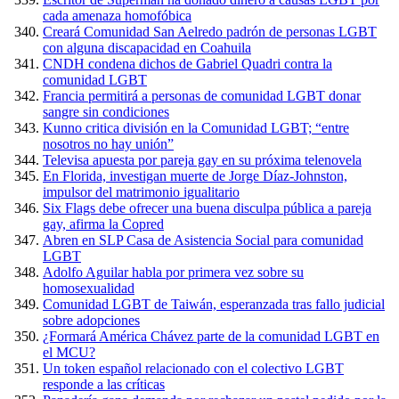
cada amenaza homofóbica
Creará Comunidad San Aelredo padrón de personas LGBT
con alguna discapacidad en Coahuila
CNDH condena dichos de Gabriel Quadri contra la
comunidad LGBT
Francia permitirá a personas de comunidad LGBT donar
sangre sin condiciones
Kunno critica división en la Comunidad LGBT; “entre
nosotros no hay unión”
Televisa apuesta por pareja gay en su próxima telenovela
En Florida, investigan muerte de Jorge Díaz-Johnston,
impulsor del matrimonio igualitario
Six Flags debe ofrecer una buena disculpa pública a pareja
gay, afirma la Copred
Abren en SLP Casa de Asistencia Social para comunidad
LGBT
Adolfo Aguilar habla por primera vez sobre su
homosexualidad
Comunidad LGBT de Taiwán, esperanzada tras fallo judicial
sobre adopciones
¿Formará América Chávez parte de la comunidad LGBT en
el MCU?
Un token español relacionado con el colectivo LGBT
responde a las críticas