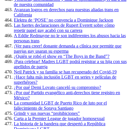
de nuestra comunidad
Avanzan logros en derechos para nuestras aliadas trans en
California
Elektra de ‘POSE’ no convencía a Dominique Jackson
Las fuertes declaraciones de Rupert Everett sobre cómo
repetir papel gay acabó con su carrera
A Eddie Redmayne no le son indiferentes los abusos hacia las
personas trans
¡Ver para creer! donante demanda a clínica por permitir que
parejas gay usaran su esperma
¿Quién se robó el show en “The Boys in the Band”?
¡Para celebrar! Madres LGBT podrá registrar a su hija con sus
apellidos de pareja
Neil Patrick y su familia se han recuperado del Covid-19
¿Hace falta más inclusión LGBT en series y películas de
superhéroes?
¿Por qué Demi Lovato canceló su compromiso?
¿Por qué Partido evangélico anti-derechos tiene registro en
México?
La comunidad LGBT de Puerto Rico de luto por el
fallecimiento de Soraya Santiago
Grindr y sus nuevas “prohibiciones”
Carta a la Premier League de jugador homosexual
La historia de la bandera que despertó a República
Dominicana LGBT