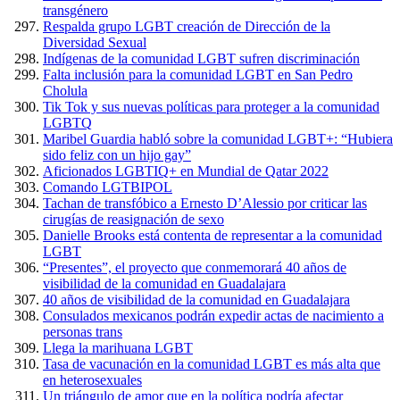
transgénero
Respalda grupo LGBT creación de Dirección de la
Diversidad Sexual
Indígenas de la comunidad LGBT sufren discriminación
Falta inclusión para la comunidad LGBT en San Pedro
Cholula
Tik Tok y sus nuevas políticas para proteger a la comunidad
LGBTQ
Maribel Guardia habló sobre la comunidad LGBT+: “Hubiera
sido feliz con un hijo gay”
Aficionados LGBTIQ+ en Mundial de Qatar 2022
Comando LGTBIPOL
Tachan de transfóbico a Ernesto D’Alessio por criticar las
cirugías de reasignación de sexo
Danielle Brooks está contenta de representar a la comunidad
LGBT
“Presentes”, el proyecto que conmemorará 40 años de
visibilidad de la comunidad en Guadalajara
40 años de visibilidad de la comunidad en Guadalajara
Consulados mexicanos podrán expedir actas de nacimiento a
personas trans
Llega la marihuana LGBT
Tasa de vacunación en la comunidad LGBT es más alta que
en heterosexuales
Un triángulo de amor que en la política podría afectar