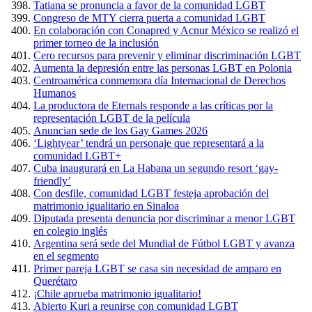
Tatiana se pronuncia a favor de la comunidad LGBT
Congreso de MTY cierra puerta a comunidad LGBT
En colaboración con Conapred y Acnur México se realizó el
primer torneo de la inclusión
Cero recursos para prevenir y eliminar discriminación LGBT
Aumenta la depresión entre las personas LGBT en Polonia
Centroamérica conmemora día Internacional de Derechos
Humanos
La productora de Eternals responde a las críticas por la
representación LGBT de la película
Anuncian sede de los Gay Games 2026
‘Lightyear’ tendrá un personaje que representará a la
comunidad LGBT+
Cuba inaugurará en La Habana un segundo resort ‘gay-
friendly’
Con desfile, comunidad LGBT festeja aprobación del
matrimonio igualitario en Sinaloa
Diputada presenta denuncia por discriminar a menor LGBT
en colegio inglés
Argentina será sede del Mundial de Fútbol LGBT y avanza
en el segmento
Primer pareja LGBT se casa sin necesidad de amparo en
Querétaro
¡Chile aprueba matrimonio igualitario!
Abierto Kuri a reunirse con comunidad LGBT