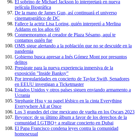
El sobrino de Michael Jackson lo interpretará en nueva
película Biográfica
De la mano de James Gun, así continuará el universo
cinematográfico de DC
Fallece la actriz Lisa Loring, quién interpretó a Merlina
Addams en los años 60
Conmemoramos al creador de Plaza Sésamo, aquí te
contamos quién fue
OMS sigue alertando a la población que no se descuide en la
pandemia
Gobierno busca apresar a Inés Gómez Mont por presuntos
delitos
Prepárate para la nueva experiencia inmersiva de la
exposición ”Inside Banksy”
Por irregularidades en concierto de Taylor Swift, Senadores
en EEUU investigan a Ticketmaster
Estados Unidos y otros países siguen enviando armamento a
Ucrania
Stephanie Hsu y su papel lésbico en la cinta Everything
Everywhere All at Once
Los 3 grandes del cine mexicano de vuelta en los Oscars 2023
Beyonce: de su último álbum a favor de los derechos de la
comunidad LGTBQ+ a realizar concierto en Dubai
El Papa Francisco condena leyes contra la comunidad
homosexual