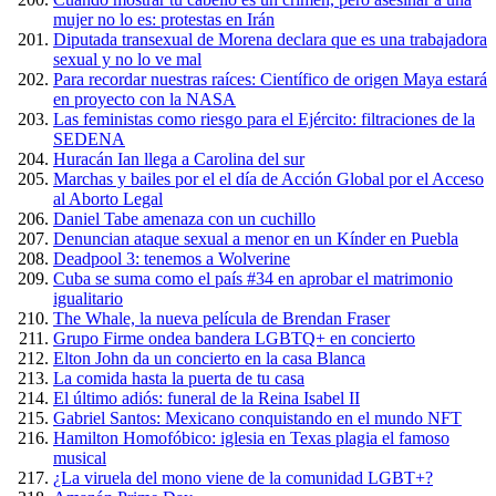
mujer no lo es: protestas en Irán
Diputada transexual de Morena declara que es una trabajadora
sexual y no lo ve mal
Para recordar nuestras raíces: Científico de origen Maya estará
en proyecto con la NASA
Las feministas como riesgo para el Ejército: filtraciones de la
SEDENA
Huracán Ian llega a Carolina del sur
Marchas y bailes por el el día de Acción Global por el Acceso
al Aborto Legal
Daniel Tabe amenaza con un cuchillo
Denuncian ataque sexual a menor en un Kínder en Puebla
Deadpool 3: tenemos a Wolverine
Cuba se suma como el país #34 en aprobar el matrimonio
igualitario
The Whale, la nueva película de Brendan Fraser
Grupo Firme ondea bandera LGBTQ+ en concierto
Elton John da un concierto en la casa Blanca
La comida hasta la puerta de tu casa
El último adiós: funeral de la Reina Isabel II
Gabriel Santos: Mexicano conquistando en el mundo NFT
Hamilton Homofóbico: iglesia en Texas plagia el famoso
musical
¿La viruela del mono viene de la comunidad LGBT+?