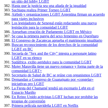
un sitio del lobby LGBT
Hasta que la justicia sea una aliada de la igualdad
Suchiapa realiza Primer Torneo LGBT
Airbnb y organizaciones LGBT Argentina firman un acuerdo
para viajes inclusivos
Los legisladores de Senegal están redactando una nueva
legislación para la comunidad LGBT
Aprueban creación de Parlamento LGBT en México
Se casa la primera pareja del sexo femenino en Querétaro
El Congreso de Zacatecas aprueba el matrimonio igualitario
Buscan reconocimiento de los derechos de la comunidad
LGBT en BC
Secuela de “Sex and the City” integra a personaje latino
LGBT en su elenco
Sudáfrica, exilio agridulce para la comunidad LGBT
Mujer Maravilla tiene un nuevo romance y forma parte de la
comunidad LGBT+
Secretario de Salud de BC se reúne con organismos LGBT
Demandan a Congreso de Guanajuato por «congelar»
iniciativas pro LGBT
La Fiesta del Chamamé tendrá un escenario Lgbt en el
Espacio Mariño
En Reino Unido activistas LGBT luchan por prohibir las
terapias de conversión
Primera película navideña LGBT en Netflix