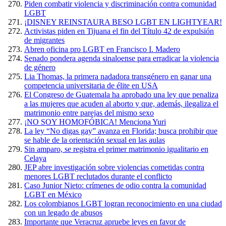
Piden combatir violencia y discriminación contra comunidad
LGBT
¡DISNEY REINSTAURA BESO LGBT EN LIGHTYEAR!
Activistas piden en Tijuana el fin del Título 42 de expulsión
de migrantes
Abren oficina pro LGBT en Francisco I. Madero
Senado pondera agenda sinaloense para erradicar la violencia
de género
Lia Thomas, la primera nadadora transgénero en ganar una
competencia universitaria de élite en USA
El Congreso de Guatemala ha aprobado una ley que penaliza
a las mujeres que acuden al aborto y que, además, ilegaliza el
matrimonio entre parejas del mismo sexo
¡NO SOY HOMOFÓBICA! Menciona Yuri
La ley “No digas gay” avanza en Florida; busca prohibir que
se hable de la orientación sexual en las aulas
Sin amparo, se registra el primer matrimonio igualitario en
Celaya
JEP abre investigación sobre violencias cometidas contra
menores LGBT reclutados durante el conflicto
Caso Junior Nieto: crímenes de odio contra la comunidad
LGBT en México
Los colombianos LGBT logran reconocimiento en una ciudad
con un legado de abusos
Importante que Veracruz apruebe leyes en favor de