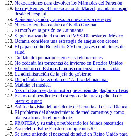
Negociaciones para devolver los Mármoles del Partenón
Jeremy Renner, el famoso actor de Marvel, manda mensaje
desde el hospital
Arándano, jamón y queso: la nueva rosca de reyes
Nuevo operativo captura a Ovidio Guzmán
El motín en la prisión de Chihuahua
Sigue avanzando el esquema IMSS-Bienestar en México
Ucrania considera una estrategia de ataque con drones
El papa emérito Benedicto XVI en graves condiciones de
salud
Cuídate de quemaduras en estas celebraciones
No cederán las tormentas de invierno en Estados Unidos
El invierno en Estados Unidos comienza a cobrar vidas
La administración de la jefa de gobierno
De películas: te recordamos ”Al filo del mañana”
Matilda: el musical
Yasmín Esquivel, la ministra que acusan de plagiar su Tesis
Estamos al pendiente del estreno de la nueva película de
Netflix: Ruido
Así fue la visita del presidente de Ucrania a la Casa Blanca
El problema del abastecimiento de medicamentos y como
planea afrontarlo el presidente
PROFEPA y su trabajo reubicando los felinos rescatados
Así celebró Billie Eilish su cumpleaños #21
Se sigue uniendo el personal de salud en Reino Unido para