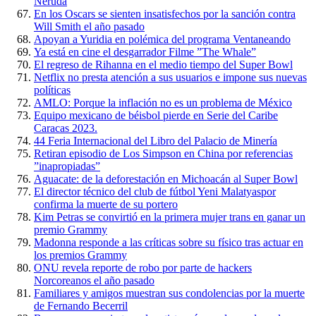
Neruda
En los Oscars se sienten insatisfechos por la sanción contra
Will Smith el año pasado
Apoyan a Yuridia en polémica del programa Ventaneando
Ya está en cine el desgarrador Filme ”The Whale”
El regreso de Rihanna en el medio tiempo del Super Bowl
Netflix no presta atención a sus usuarios e impone sus nuevas
políticas
AMLO: Porque la inflación no es un problema de México
Equipo mexicano de béisbol pierde en Serie del Caribe
Caracas 2023.
44 Feria Internacional del Libro del Palacio de Minería
Retiran episodio de Los Simpson en China por referencias
”inapropiadas”
Aguacate: de la deforestación en Michoacán al Super Bowl
El director técnico del club de fútbol Yeni Malatyaspor
confirma la muerte de su portero
Kim Petras se convirtió en la primera mujer trans en ganar un
premio Grammy
Madonna responde a las críticas sobre su físico tras actuar en
los premios Grammy
ONU revela reporte de robo por parte de hackers
Norcoreanos el año pasado
Familiares y amigos muestran sus condolencias por la muerte
de Fernando Becerril