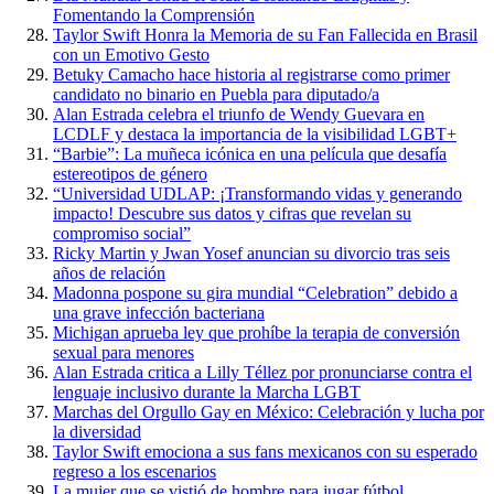
Fomentando la Comprensión
Taylor Swift Honra la Memoria de su Fan Fallecida en Brasil
con un Emotivo Gesto
Betuky Camacho hace historia al registrarse como primer
candidato no binario en Puebla para diputado/a
Alan Estrada celebra el triunfo de Wendy Guevara en
LCDLF y destaca la importancia de la visibilidad LGBT+
“Barbie”: La muñeca icónica en una película que desafía
estereotipos de género
“Universidad UDLAP: ¡Transformando vidas y generando
impacto! Descubre sus datos y cifras que revelan su
compromiso social”
Ricky Martin y Jwan Yosef anuncian su divorcio tras seis
años de relación
Madonna pospone su gira mundial “Celebration” debido a
una grave infección bacteriana
Michigan aprueba ley que prohíbe la terapia de conversión
sexual para menores
Alan Estrada critica a Lilly Téllez por pronunciarse contra el
lenguaje inclusivo durante la Marcha LGBT
Marchas del Orgullo Gay en México: Celebración y lucha por
la diversidad
Taylor Swift emociona a sus fans mexicanos con su esperado
regreso a los escenarios
La mujer que se vistió de hombre para jugar fútbol