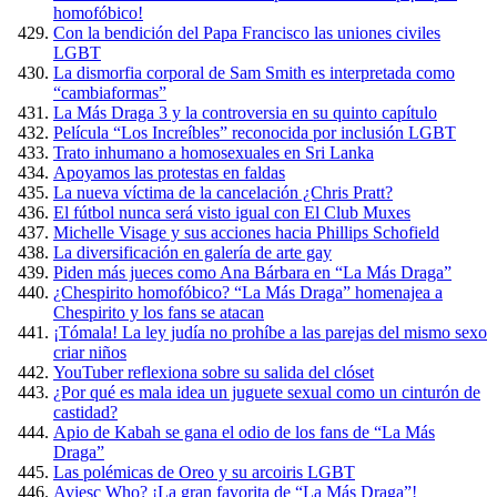
homofóbico!
Con la bendición del Papa Francisco las uniones civiles
LGBT
La dismorfia corporal de Sam Smith es interpretada como
“cambiaformas”
La Más Draga 3 y la controversia en su quinto capítulo
Película “Los Increíbles” reconocida por inclusión LGBT
Trato inhumano a homosexuales en Sri Lanka
Apoyamos las protestas en faldas
La nueva víctima de la cancelación ¿Chris Pratt?
El fútbol nunca será visto igual con El Club Muxes
Michelle Visage y sus acciones hacia Phillips Schofield
La diversificación en galería de arte gay
Piden más jueces como Ana Bárbara en “La Más Draga”
¿Chespirito homofóbico? “La Más Draga” homenajea a
Chespirito y los fans se atacan
¡Tómala! La ley judía no prohíbe a las parejas del mismo sexo
criar niños
YouTuber reflexiona sobre su salida del clóset
¿Por qué es mala idea un juguete sexual como un cinturón de
castidad?
Apio de Kabah se gana el odio de los fans de “La Más
Draga”
Las polémicas de Oreo y su arcoiris LGBT
Aviesc Who? ¡La gran favorita de “La Más Draga”!