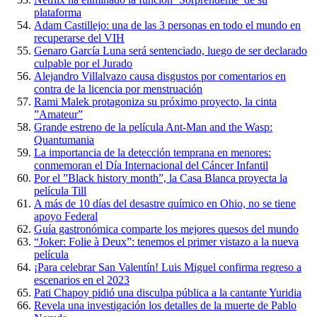
plataforma
Adam Castillejo: una de las 3 personas en todo el mundo en
recuperarse del VIH
Genaro García Luna será sentenciado, luego de ser declarado
culpable por el Jurado
Alejandro Villalvazo causa disgustos por comentarios en
contra de la licencia por menstruación
Rami Malek protagoniza su próximo proyecto, la cinta
”Amateur”
Grande estreno de la película Ant-Man and the Wasp:
Quantumania
La importancia de la detección temprana en menores:
conmemoran el Día Internacional del Cáncer Infantil
Por el ”Black history month”, la Casa Blanca proyecta la
película Till
A más de 10 días del desastre químico en Ohio, no se tiene
apoyo Federal
Guía gastronómica comparte los mejores quesos del mundo
“Joker: Folie à Deux”: tenemos el primer vistazo a la nueva
película
¡Para celebrar San Valentín! Luis Miguel confirma regreso a
escenarios en el 2023
Pati Chapoy pidió una disculpa pública a la cantante Yuridia
Revela una investigación los detalles de la muerte de Pablo