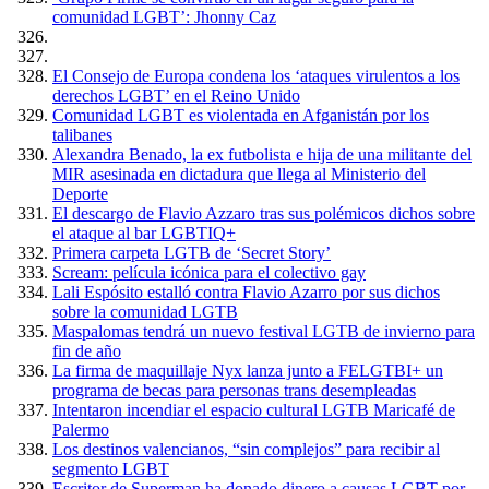
comunidad LGBT’: Jhonny Caz
El Consejo de Europa condena los ‘ataques virulentos a los
derechos LGBT’ en el Reino Unido
Comunidad LGBT es violentada en Afganistán por los
talibanes
Alexandra Benado, la ex futbolista e hija de una militante del
MIR asesinada en dictadura que llega al Ministerio del
Deporte
El descargo de Flavio Azzaro tras sus polémicos dichos sobre
el ataque al bar LGBTIQ+
Primera carpeta LGTB de ‘Secret Story’
Scream: película icónica para el colectivo gay
Lali Espósito estalló contra Flavio Azarro por sus dichos
sobre la comunidad LGTB
Maspalomas tendrá un nuevo festival LGTB de invierno para
fin de año
La firma de maquillaje Nyx lanza junto a FELGTBI+ un
programa de becas para personas trans desempleadas
Intentaron incendiar el espacio cultural LGTB Maricafé de
Palermo
Los destinos valencianos, “sin complejos” para recibir al
segmento LGBT
Escritor de Superman ha donado dinero a causas LGBT por