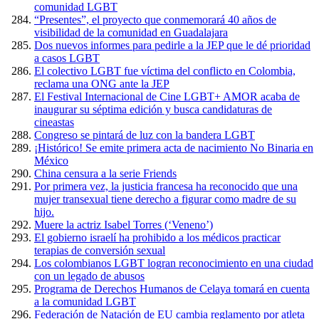
comunidad LGBT
“Presentes”, el proyecto que conmemorará 40 años de
visibilidad de la comunidad en Guadalajara
Dos nuevos informes para pedirle a la JEP que le dé prioridad
a casos LGBT
El colectivo LGBT fue víctima del conflicto en Colombia,
reclama una ONG ante la JEP
El Festival Internacional de Cine LGBT+ AMOR acaba de
inaugurar su séptima edición y busca candidaturas de
cineastas
Congreso se pintará de luz con la bandera LGBT
¡Histórico! Se emite primera acta de nacimiento No Binaria en
México
China censura a la serie Friends
Por primera vez, la justicia francesa ha reconocido que una
mujer transexual tiene derecho a figurar como madre de su
hijo.
Muere la actriz Isabel Torres (‘Veneno’)
El gobierno israelí ha prohibido a los médicos practicar
terapias de conversión sexual
Los colombianos LGBT logran reconocimiento en una ciudad
con un legado de abusos
Programa de Derechos Humanos de Celaya tomará en cuenta
a la comunidad LGBT
Federación de Natación de EU cambia reglamento por atleta