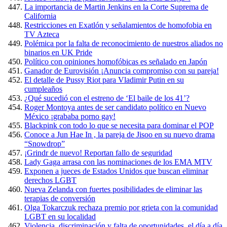
La importancia de Martin Jenkins en la Corte Suprema de
California
Restricciones en Exatlón y señalamientos de homofobia en
TV Azteca
Polémica por la falta de reconocimiento de nuestros aliados no
binarios en UK Pride
Político con opiniones homofóbicas es señalado en Japón
Ganador de Eurovisión ¡Anuncia compromiso con su pareja!
El detalle de Pussy Riot para Vladimir Putin en su
cumpleaños
¿Qué sucedió con el estreno de ‘El baile de los 41’?
Roger Montoya antes de ser candidato político en Nuevo
México ¡grababa porno gay!
Blackpink con todo lo que se necesita para dominar el POP
Conoce a Jun Hae In , la pareja de Jisoo en su nuevo drama
“Snowdrop”
¡Grindr de nuevo! Reportan fallo de seguridad
Lady Gaga arrasa con las nominaciones de los EMA MTV
Exponen a jueces de Estados Unidos que buscan eliminar
derechos LGBT
Nueva Zelanda con fuertes posibilidades de eliminar las
terapias de conversión
Olga Tokarczuk rechaza premio por grieta con la comunidad
LGBT en su localidad
Violencia, discriminación y falta de oportunidades, el día a día