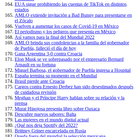
EUA sigue prohibiendo las cuentas de TikTok en distintos
estados
AMLO extiende invitación a Bad Bunny para presentarse en
el Zócalo
Vuelven a aumentar los casos de Covid-19 en México
El periodismo y los peligros que presenta en México
Así vamos para la final del Mundial 2022
AMLO brinda sus condolencias a la familia del gobernador
de Puebla, falleció el día de hoy
Gana Argentina 3-0 contra Croacia
Elon Musk se ve sobrepasado por el empresario Bernard
Arnault en su fortuna
Miguel Barbosa, el gobernador de Puebla ingresa a Hospital
España termina su momento en el Mundial
Brasil pierde ante Croacia
Cargos contra Ernesto Derbez han sido desestimados después
de cuidadosa revisión
Meghan y el Príncipe Harry hablan sobre su relación y la
prensa
Murat Hinojosa presenta libro sobre Oaxaca
Descubre nuevos sabores: Balta
Las mujeres en el mundo digital actual
¿Qué nos deja Spotify del 2022?
Brittney Griner encarcelada en Rusia
Queda fuera del mundial la selección mexicana