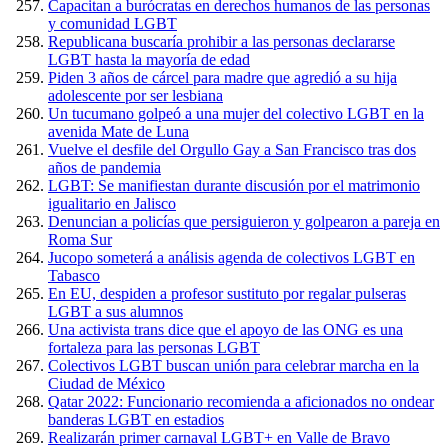
Capacitan a burócratas en derechos humanos de las personas
y comunidad LGBT
Republicana buscaría prohibir a las personas declararse
LGBT hasta la mayoría de edad
Piden 3 años de cárcel para madre que agredió a su hija
adolescente por ser lesbiana
Un tucumano golpeó a una mujer del colectivo LGBT en la
avenida Mate de Luna
Vuelve el desfile del Orgullo Gay a San Francisco tras dos
años de pandemia
LGBT: Se manifiestan durante discusión por el matrimonio
igualitario en Jalisco
Denuncian a policías que persiguieron y golpearon a pareja en
Roma Sur
Jucopo someterá a análisis agenda de colectivos LGBT en
Tabasco
En EU, despiden a profesor sustituto por regalar pulseras
LGBT a sus alumnos
Una activista trans dice que el apoyo de las ONG es una
fortaleza para las personas LGBT
Colectivos LGBT buscan unión para celebrar marcha en la
Ciudad de México
Qatar 2022: Funcionario recomienda a aficionados no ondear
banderas LGBT en estadios
Realizarán primer carnaval LGBT+ en Valle de Bravo