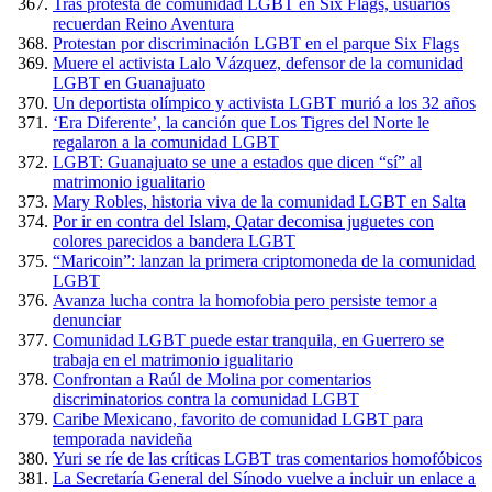
Tras protesta de comunidad LGBT en Six Flags, usuarios
recuerdan Reino Aventura
Protestan por discriminación LGBT en el parque Six Flags
Muere el activista Lalo Vázquez, defensor de la comunidad
LGBT en Guanajuato
Un deportista olímpico y activista LGBT murió a los 32 años
‘Era Diferente’, la canción que Los Tigres del Norte le
regalaron a la comunidad LGBT
LGBT: Guanajuato se une a estados que dicen “sí” al
matrimonio igualitario
Mary Robles, historia viva de la comunidad LGBT en Salta
Por ir en contra del Islam, Qatar decomisa juguetes con
colores parecidos a bandera LGBT
“Maricoin”: lanzan la primera criptomoneda de la comunidad
LGBT
Avanza lucha contra la homofobia pero persiste temor a
denunciar
Comunidad LGBT puede estar tranquila, en Guerrero se
trabaja en el matrimonio igualitario
Confrontan a Raúl de Molina por comentarios
discriminatorios contra la comunidad LGBT
Caribe Mexicano, favorito de comunidad LGBT para
temporada navideña
Yuri se ríe de las críticas LGBT tras comentarios homofóbicos
La Secretaría General del Sínodo vuelve a incluir un enlace a