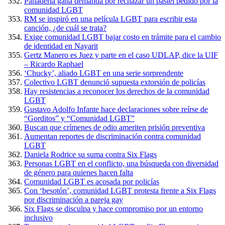
Panadería gana demanda por rechazar un pastel pedido por la
comunidad LGBT
RM se inspiró en una película LGBT para escribir esta
canción, ¿de cuál se trata?
Exige comunidad LGBT bajar costo en trámite para el cambio
de identidad en Nayarit
Gertz Manero es Juez y parte en el caso UDLAP, dice la UIF
– Ricardo Raphael
‘Chucky’, aliado LGBT en una serie sorprendente
Colectivo LGBT denunció supuesta extorsión de policías
Hay resistencias a reconocer los derechos de la comunidad
LGBT
Gustavo Adolfo Infante hace declaraciones sobre reírse de
“Gorditos” y “Comunidad LGBT”
Buscan que crímenes de odio ameriten prisión preventiva
Aumentan reportes de discriminación contra comunidad
LGBT
Daniela Rodrice su suma contra Six Flags
Personas LGBT en el conflicto, una búsqueda con diversidad
de género para quienes hacen falta
Comunidad LGBT es acosada por policías
Con ‘besotón’, comunidad LGBT protesta frente a Six Flags
por discriminación a pareja gay
Six Flags se disculpa y hace compromiso por un entorno
inclusivo