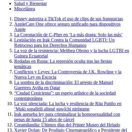
Salud y Bienestar
Miscelánea
Disney autoriza a TikTok el uso de clips de sus franquicias
AppleCare One ofrece seguro unificado para dispositivos
Apple
La Coronación de C-Pher en ‘La más draga: Solo las más’
Legislación en Irak Contra la Comunidad LGBTI: Un
Retroceso para los Derechos Humanos
La voz de la resistencia: Melibea Obono y la lucha LGTBI en
Guinea Ecuatorial
Redadas en Rusia: La represión oculta tras las fiestas
temáticas
Conflictos y Leyes: La Controversia de J.K. Rowling y la
Nueva Ley en Escocia
La sombra de la discriminación: El arresto de Manuel
Guerrero Aviña en Qatar
“Ciudad Cenicienta”: un espejo artístico de la sociedad
contemporánea
La voz silenciada: La lucha y resiliencia de Rita Patiño en
‘Muki sopalírili aligué gawíchi nirúgame
Irak aprueba ley para criminalizar la homosexualidad con
penas de hasta 15 años de cárcel
Creamilandia: Últimos días del Primer Museo del Helado
Xavier Dolan: De Prodigio Cinematográfico a Presidente del