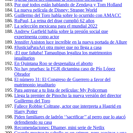
Por qué todos están hablando de Zendaya y Tom Holland
La nueva película de Disney: Strange World
Guillermo del Toro habla sobre lo ocurrido con AMACC
RuPaul, La reina del drag cumplió 62 años
La selección mexicana para el mundial 2022
Andrew Garfield habla sobre la presión social que
experimenta como actor
Jennifer Aniston luce increíble en la nueva portada de Allure
#JusticiaParaAri otra mujer que no llega a casa
¡El que faltaba! Tamaulipas legaliza los matrimonios
igualitarios
En Quintana Roo se despenaliza el aborto
No hay pruebas: la FGR dictamina caso de Pío López
Obrador
El número 31: El Congreso de Guerrero a favor del
matrimonio igualitario
Para agregar a tu lista de películas: My Policeman
Llega la premier de Pinocho la nueva versión del director
Guillermo del Toro
Fallece Robbie Coltrane, actor que interpreta a Hagrid en
Harry Potter
Piden familiares de ladrón ‘’sacrificar’’ al perro que lo atacó
defendiendo su casa
Recomendaciones: Dhamer, mini serie de Netlix
Cuando mostrar tu cabello es un crimen, pero asesinar a una