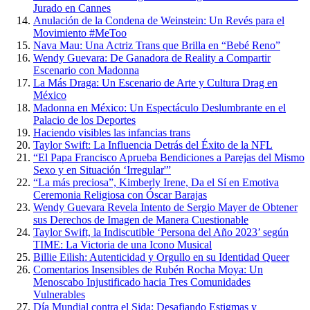
Jurado en Cannes
Anulación de la Condena de Weinstein: Un Revés para el
Movimiento #MeToo
Nava Mau: Una Actriz Trans que Brilla en “Bebé Reno”
Wendy Guevara: De Ganadora de Reality a Compartir
Escenario con Madonna
La Más Draga: Un Escenario de Arte y Cultura Drag en
México
Madonna en México: Un Espectáculo Deslumbrante en el
Palacio de los Deportes
Haciendo visibles las infancias trans
Taylor Swift: La Influencia Detrás del Éxito de la NFL
“El Papa Francisco Aprueba Bendiciones a Parejas del Mismo
Sexo y en Situación ‘Irregular'”
“La más preciosa”, Kimberly Irene, Da el Sí en Emotiva
Ceremonia Religiosa con Óscar Barajas
Wendy Guevara Revela Intento de Sergio Mayer de Obtener
sus Derechos de Imagen de Manera Cuestionable
Taylor Swift, la Indiscutible ‘Persona del Año 2023’ según
TIME: La Victoria de una Icono Musical
Billie Eilish: Autenticidad y Orgullo en su Identidad Queer
Comentarios Insensibles de Rubén Rocha Moya: Un
Menoscabo Injustificado hacia Tres Comunidades
Vulnerables
Día Mundial contra el Sida: Desafiando Estigmas y