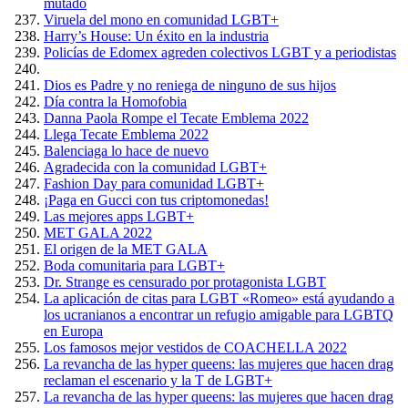
mutado
Viruela del mono en comunidad LGBT+
Harry’s House: Un éxito en la industria
Policías de Edomex agreden colectivos LGBT y a periodistas
Dios es Padre y no reniega de ninguno de sus hijos
Día contra la Homofobia
Danna Paola Rompe el Tecate Emblema 2022
Llega Tecate Emblema 2022
Balenciaga lo hace de nuevo
Agradecida con la comunidad LGBT+
Fashion Day para comunidad LGBT+
¡Paga en Gucci con tus criptomonedas!
Las mejores apps LGBT+
MET GALA 2022
El origen de la MET GALA
Boda comunitaria para LGBT+
Dr. Strange es censurado por protagonista LGBT
La aplicación de citas para LGBT «Romeo» está ayudando a
los ucranianos a encontrar un refugio amigable para LGBTQ
en Europa
Los famosos mejor vestidos de COACHELLA 2022
La revancha de las hyper queens: las mujeres que hacen drag
reclaman el escenario y la T de LGBT+
La revancha de las hyper queens: las mujeres que hacen drag