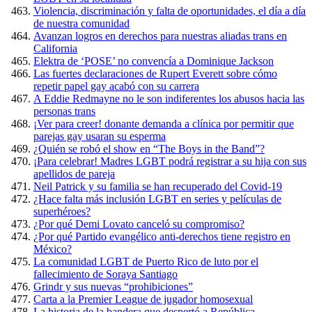
Violencia, discriminación y falta de oportunidades, el día a día
de nuestra comunidad
Avanzan logros en derechos para nuestras aliadas trans en
California
Elektra de ‘POSE’ no convencía a Dominique Jackson
Las fuertes declaraciones de Rupert Everett sobre cómo
repetir papel gay acabó con su carrera
A Eddie Redmayne no le son indiferentes los abusos hacia las
personas trans
¡Ver para creer! donante demanda a clínica por permitir que
parejas gay usaran su esperma
¿Quién se robó el show en “The Boys in the Band”?
¡Para celebrar! Madres LGBT podrá registrar a su hija con sus
apellidos de pareja
Neil Patrick y su familia se han recuperado del Covid-19
¿Hace falta más inclusión LGBT en series y películas de
superhéroes?
¿Por qué Demi Lovato canceló su compromiso?
¿Por qué Partido evangélico anti-derechos tiene registro en
México?
La comunidad LGBT de Puerto Rico de luto por el
fallecimiento de Soraya Santiago
Grindr y sus nuevas “prohibiciones”
Carta a la Premier League de jugador homosexual
La historia de la bandera que despertó a República