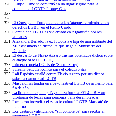
‘Grupo Firme se convirtió en un lugar seguro para la
comunidad LGBT’: Jhonny Caz
El Consejo de Europa condena los ‘ataques virulentos a los
derechos LGBT’ en el Reino Unido
Comunidad LGBT es violentada en Afganistán por los
talibanes
Alexandra Benado, la ex futbolista e hija de una militante del
MIR asesinada en dictadura que llega al Ministerio del
Deporte
El descargo de Flavio Azzaro tras sus polémicos dichos sobre
el ataque al bar LGBTIQ+
Primera carpeta LGTB de ‘Secret Story’
Scream: película icónica para el colectivo gay
Lali Espósito estalló contra Flavio Azarro por sus dichos
sobre la comunidad LGTB
Maspalomas tendrá un nuevo festival LGTB de invierno para
fin de año
La firma de maquillaje Nyx lanza junto a FELGTBI+ un
programa de becas para personas trans desempleadas
Intentaron incendiar el espacio cultural LGTB Maricafé de
Palermo
Los destinos valencianos, “sin complejos” para recibir al
segmento LGBT