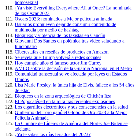
homosexual
¿Ya viste Everything Everywhere All at Once? La nominada
de los Oscar 2023
Oscars 2023: nominados a Mejor película animada
Usuarios promueven dejar de consumir contenido de
multimedia por medio de hashtag
Bloqueos y violencia de los taxistas en Cancún
Giovanni Dos Santos en polémica tras video saludando a
funcionario
Ciberestafas en reseñas de productos en Amazon
Se revela que Trump volverá a redes sociales
Hoy cumple años el famoso actor Jim Carrey
AMLO sobre la decisión de la Guardia Nacional en el Metro
Comunidad transexual se ve afectada por leyes en Estados
Unidos
Lisa Marie Presley, la única hija de Elvis, fallece a los 54 años
de edad
Bloqueos en la zona arqueológica de Chichén Itza
El Popocatépetl en la mira tras recientes explosiones
Los cigarrillos electrónicos y sus consecuencias en la salud
Guillermo del Toro ganó el Globo de Oro 2023 a la Mejor
Película Animada
La Cumbre de Líderes de América del Norte: Joe Biden se
adelanta
¿Ya te sabes los días feriados del 2023?