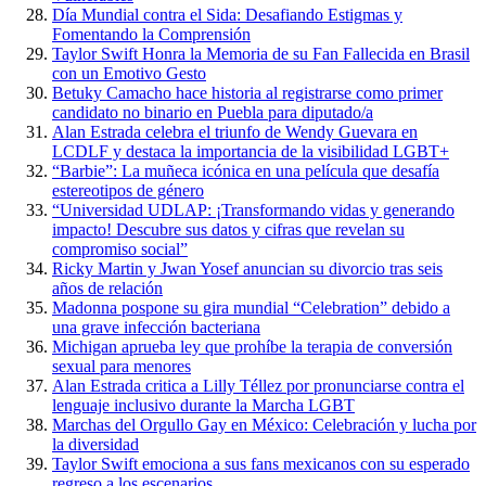
Día Mundial contra el Sida: Desafiando Estigmas y
Fomentando la Comprensión
Taylor Swift Honra la Memoria de su Fan Fallecida en Brasil
con un Emotivo Gesto
Betuky Camacho hace historia al registrarse como primer
candidato no binario en Puebla para diputado/a
Alan Estrada celebra el triunfo de Wendy Guevara en
LCDLF y destaca la importancia de la visibilidad LGBT+
“Barbie”: La muñeca icónica en una película que desafía
estereotipos de género
“Universidad UDLAP: ¡Transformando vidas y generando
impacto! Descubre sus datos y cifras que revelan su
compromiso social”
Ricky Martin y Jwan Yosef anuncian su divorcio tras seis
años de relación
Madonna pospone su gira mundial “Celebration” debido a
una grave infección bacteriana
Michigan aprueba ley que prohíbe la terapia de conversión
sexual para menores
Alan Estrada critica a Lilly Téllez por pronunciarse contra el
lenguaje inclusivo durante la Marcha LGBT
Marchas del Orgullo Gay en México: Celebración y lucha por
la diversidad
Taylor Swift emociona a sus fans mexicanos con su esperado
regreso a los escenarios