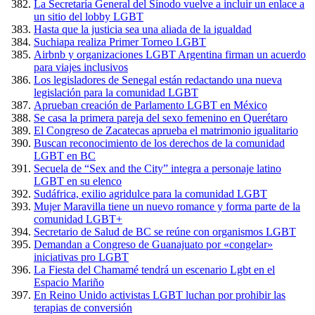
La Secretaría General del Sínodo vuelve a incluir un enlace a
un sitio del lobby LGBT
Hasta que la justicia sea una aliada de la igualdad
Suchiapa realiza Primer Torneo LGBT
Airbnb y organizaciones LGBT Argentina firman un acuerdo
para viajes inclusivos
Los legisladores de Senegal están redactando una nueva
legislación para la comunidad LGBT
Aprueban creación de Parlamento LGBT en México
Se casa la primera pareja del sexo femenino en Querétaro
El Congreso de Zacatecas aprueba el matrimonio igualitario
Buscan reconocimiento de los derechos de la comunidad
LGBT en BC
Secuela de “Sex and the City” integra a personaje latino
LGBT en su elenco
Sudáfrica, exilio agridulce para la comunidad LGBT
Mujer Maravilla tiene un nuevo romance y forma parte de la
comunidad LGBT+
Secretario de Salud de BC se reúne con organismos LGBT
Demandan a Congreso de Guanajuato por «congelar»
iniciativas pro LGBT
La Fiesta del Chamamé tendrá un escenario Lgbt en el
Espacio Mariño
En Reino Unido activistas LGBT luchan por prohibir las
terapias de conversión