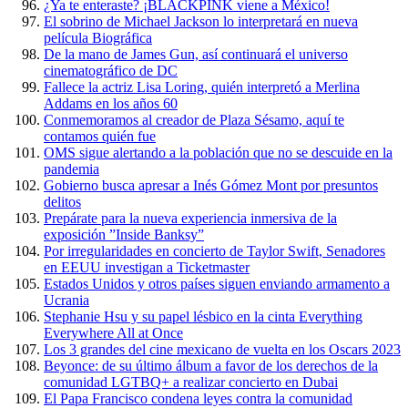
¿Ya te enteraste? ¡BLACKPINK viene a México!
El sobrino de Michael Jackson lo interpretará en nueva
película Biográfica
De la mano de James Gun, así continuará el universo
cinematográfico de DC
Fallece la actriz Lisa Loring, quién interpretó a Merlina
Addams en los años 60
Conmemoramos al creador de Plaza Sésamo, aquí te
contamos quién fue
OMS sigue alertando a la población que no se descuide en la
pandemia
Gobierno busca apresar a Inés Gómez Mont por presuntos
delitos
Prepárate para la nueva experiencia inmersiva de la
exposición ”Inside Banksy”
Por irregularidades en concierto de Taylor Swift, Senadores
en EEUU investigan a Ticketmaster
Estados Unidos y otros países siguen enviando armamento a
Ucrania
Stephanie Hsu y su papel lésbico en la cinta Everything
Everywhere All at Once
Los 3 grandes del cine mexicano de vuelta en los Oscars 2023
Beyonce: de su último álbum a favor de los derechos de la
comunidad LGTBQ+ a realizar concierto en Dubai
El Papa Francisco condena leyes contra la comunidad