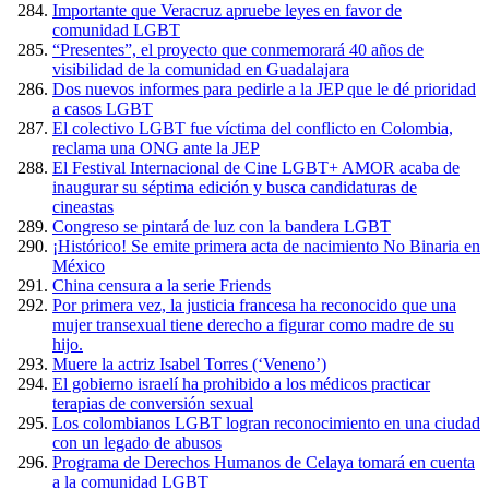
Importante que Veracruz apruebe leyes en favor de
comunidad LGBT
“Presentes”, el proyecto que conmemorará 40 años de
visibilidad de la comunidad en Guadalajara
Dos nuevos informes para pedirle a la JEP que le dé prioridad
a casos LGBT
El colectivo LGBT fue víctima del conflicto en Colombia,
reclama una ONG ante la JEP
El Festival Internacional de Cine LGBT+ AMOR acaba de
inaugurar su séptima edición y busca candidaturas de
cineastas
Congreso se pintará de luz con la bandera LGBT
¡Histórico! Se emite primera acta de nacimiento No Binaria en
México
China censura a la serie Friends
Por primera vez, la justicia francesa ha reconocido que una
mujer transexual tiene derecho a figurar como madre de su
hijo.
Muere la actriz Isabel Torres (‘Veneno’)
El gobierno israelí ha prohibido a los médicos practicar
terapias de conversión sexual
Los colombianos LGBT logran reconocimiento en una ciudad
con un legado de abusos
Programa de Derechos Humanos de Celaya tomará en cuenta
a la comunidad LGBT