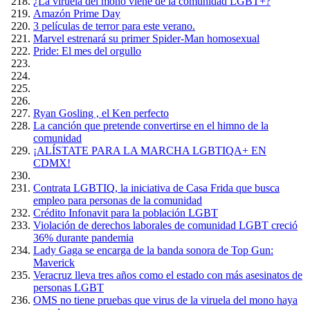
¿La viruela del mono viene de la comunidad LGBT+?
Amazón Prime Day
3 películas de terror para este verano.
Marvel estrenará su primer Spider-Man homosexual
Pride: El mes del orgullo
Ryan Gosling , el Ken perfecto
La canción que pretende convertirse en el himno de la
comunidad
¡ALÍSTATE PARA LA MARCHA LGBTIQA+ EN
CDMX!
Contrata LGBTIQ, la iniciativa de Casa Frida que busca
empleo para personas de la comunidad
Crédito Infonavit para la población LGBT
Violación de derechos laborales de comunidad LGBT creció
36% durante pandemia
Lady Gaga se encarga de la banda sonora de Top Gun:
Maverick
Veracruz lleva tres años como el estado con más asesinatos de
personas LGBT
OMS no tiene pruebas que virus de la viruela del mono haya