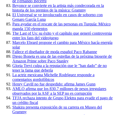
de Fernando Becerril
Beyonce se convierte en la artista más condecorada en la
historia de los premios de la música: Grammy
El Universal se ve involucrado en casos de soborno con
Genaro García Luna
Para ayudar en el rescate de las personas en Turquía: México
manda 150 elementos
The Last of Us: su éxito y el capítulo que generó controversia
entre los fans del videojuego
Marcelo Ebrard propone el cambio para México hacía energía
solar
Fallece el diseñador de moda español Paco Rabanne
Diego Boneta es una de las estrellas de la próxima bioserie de
Amazon Prime sobre Paco Stanley
Gloria Trevi culpa a la reputación que le ”han dado” de no
tener la fama que debería
La actriz mexicana Michelle Rodríguez responde a
comentarios gordofóbicos
Henry Cavill no fue despedido: afirma James Gunn
AMLO afirma que los 830.7 millones de pesos irregulares
observados por la ASF a la SEP no es corrupción
TFJA rechaza intento de Grupo Elektra para evadir el pago de
un crédito fiscal
Shakira presenta exposición de su carrera en Museo del
Grammy