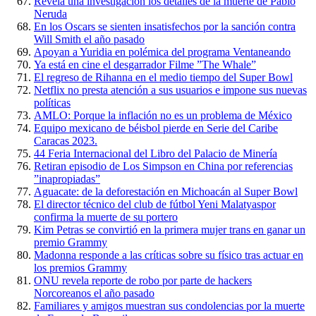
Revela una investigación los detalles de la muerte de Pablo
Neruda
En los Oscars se sienten insatisfechos por la sanción contra
Will Smith el año pasado
Apoyan a Yuridia en polémica del programa Ventaneando
Ya está en cine el desgarrador Filme ”The Whale”
El regreso de Rihanna en el medio tiempo del Super Bowl
Netflix no presta atención a sus usuarios e impone sus nuevas
políticas
AMLO: Porque la inflación no es un problema de México
Equipo mexicano de béisbol pierde en Serie del Caribe
Caracas 2023.
44 Feria Internacional del Libro del Palacio de Minería
Retiran episodio de Los Simpson en China por referencias
”inapropiadas”
Aguacate: de la deforestación en Michoacán al Super Bowl
El director técnico del club de fútbol Yeni Malatyaspor
confirma la muerte de su portero
Kim Petras se convirtió en la primera mujer trans en ganar un
premio Grammy
Madonna responde a las críticas sobre su físico tras actuar en
los premios Grammy
ONU revela reporte de robo por parte de hackers
Norcoreanos el año pasado
Familiares y amigos muestran sus condolencias por la muerte