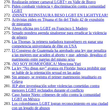
Realizarán primer carnaval LGBT+ en Valle de Bravo
Piden combatir violencia y discriminación contra comunidad
LGBT
¡DISNEY REINSTAURA BESO LGBT EN LIGHTYEAR!
Activistas piden en Tijuana el fin del Título 42 de expulsión
de migrantes
Abren oficina pro LGBT en Francisco I. Madero
Senado pondera agenda sinaloense para erradicar la violencia
de género
Lia Thomas, la primera nadadora transgénero en ganar una
competencia universitaria de élite en USA
El Congreso de Guatemala ha aprobado una ley que penaliza
a las mujeres que acuden al aborto y que, además, ilegaliza el
matrimonio entre parejas del mismo sexo
¡NO SOY HOMOFÓBICA! Menciona Yuri
La ley “No digas gay” avanza en Florida; busca prohibir que
se hable de la orientación sexual en las aulas
Sin amparo, se registra el primer matrimonio igualitario en
Celaya
JEP abre investigación sobre violencias cometidas contra
menores LGBT reclutados durante el conflicto
Caso Junior Nieto: crímenes de odio contra la comunidad
LGBT en México
Los colombianos LGBT logran reconocimiento en una ciudad
con un legado de abusos