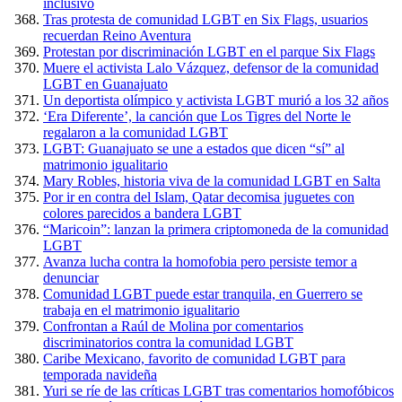
inclusivo
Tras protesta de comunidad LGBT en Six Flags, usuarios
recuerdan Reino Aventura
Protestan por discriminación LGBT en el parque Six Flags
Muere el activista Lalo Vázquez, defensor de la comunidad
LGBT en Guanajuato
Un deportista olímpico y activista LGBT murió a los 32 años
‘Era Diferente’, la canción que Los Tigres del Norte le
regalaron a la comunidad LGBT
LGBT: Guanajuato se une a estados que dicen “sí” al
matrimonio igualitario
Mary Robles, historia viva de la comunidad LGBT en Salta
Por ir en contra del Islam, Qatar decomisa juguetes con
colores parecidos a bandera LGBT
“Maricoin”: lanzan la primera criptomoneda de la comunidad
LGBT
Avanza lucha contra la homofobia pero persiste temor a
denunciar
Comunidad LGBT puede estar tranquila, en Guerrero se
trabaja en el matrimonio igualitario
Confrontan a Raúl de Molina por comentarios
discriminatorios contra la comunidad LGBT
Caribe Mexicano, favorito de comunidad LGBT para
temporada navideña
Yuri se ríe de las críticas LGBT tras comentarios homofóbicos