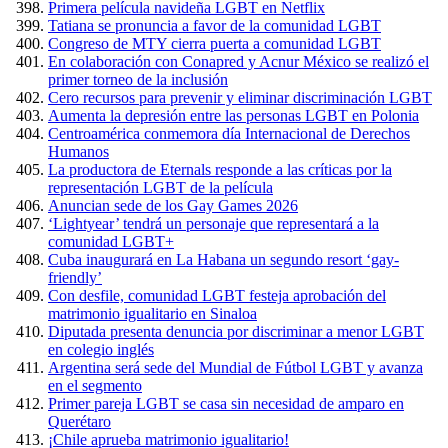
Primera película navideña LGBT en Netflix
Tatiana se pronuncia a favor de la comunidad LGBT
Congreso de MTY cierra puerta a comunidad LGBT
En colaboración con Conapred y Acnur México se realizó el
primer torneo de la inclusión
Cero recursos para prevenir y eliminar discriminación LGBT
Aumenta la depresión entre las personas LGBT en Polonia
Centroamérica conmemora día Internacional de Derechos
Humanos
La productora de Eternals responde a las críticas por la
representación LGBT de la película
Anuncian sede de los Gay Games 2026
‘Lightyear’ tendrá un personaje que representará a la
comunidad LGBT+
Cuba inaugurará en La Habana un segundo resort ‘gay-
friendly’
Con desfile, comunidad LGBT festeja aprobación del
matrimonio igualitario en Sinaloa
Diputada presenta denuncia por discriminar a menor LGBT
en colegio inglés
Argentina será sede del Mundial de Fútbol LGBT y avanza
en el segmento
Primer pareja LGBT se casa sin necesidad de amparo en
Querétaro
¡Chile aprueba matrimonio igualitario!