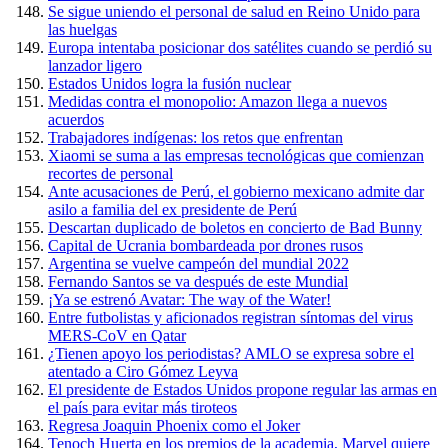
Se sigue uniendo el personal de salud en Reino Unido para
las huelgas
Europa intentaba posicionar dos satélites cuando se perdió su
lanzador ligero
Estados Unidos logra la fusión nuclear
Medidas contra el monopolio: Amazon llega a nuevos
acuerdos
Trabajadores indígenas: los retos que enfrentan
Xiaomi se suma a las empresas tecnológicas que comienzan
recortes de personal
Ante acusaciones de Perú, el gobierno mexicano admite dar
asilo a familia del ex presidente de Perú
Descartan duplicado de boletos en concierto de Bad Bunny
Capital de Ucrania bombardeada por drones rusos
Argentina se vuelve campeón del mundial 2022
Fernando Santos se va después de este Mundial
¡Ya se estrenó Avatar: The way of the Water!
Entre futbolistas y aficionados registran síntomas del virus
MERS-CoV en Qatar
¿Tienen apoyo los periodistas? AMLO se expresa sobre el
atentado a Ciro Gómez Leyva
El presidente de Estados Unidos propone regular las armas en
el país para evitar más tiroteos
Regresa Joaquin Phoenix como el Joker
Tenoch Huerta en los premios de la academia, Marvel quiere