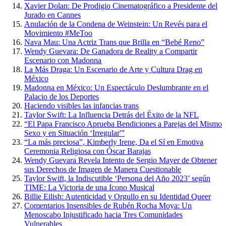
Xavier Dolan: De Prodigio Cinematográfico a Presidente del
Jurado en Cannes
Anulación de la Condena de Weinstein: Un Revés para el
Movimiento #MeToo
Nava Mau: Una Actriz Trans que Brilla en “Bebé Reno”
Wendy Guevara: De Ganadora de Reality a Compartir
Escenario con Madonna
La Más Draga: Un Escenario de Arte y Cultura Drag en
México
Madonna en México: Un Espectáculo Deslumbrante en el
Palacio de los Deportes
Haciendo visibles las infancias trans
Taylor Swift: La Influencia Detrás del Éxito de la NFL
“El Papa Francisco Aprueba Bendiciones a Parejas del Mismo
Sexo y en Situación ‘Irregular'”
“La más preciosa”, Kimberly Irene, Da el Sí en Emotiva
Ceremonia Religiosa con Óscar Barajas
Wendy Guevara Revela Intento de Sergio Mayer de Obtener
sus Derechos de Imagen de Manera Cuestionable
Taylor Swift, la Indiscutible ‘Persona del Año 2023’ según
TIME: La Victoria de una Icono Musical
Billie Eilish: Autenticidad y Orgullo en su Identidad Queer
Comentarios Insensibles de Rubén Rocha Moya: Un
Menoscabo Injustificado hacia Tres Comunidades
Vulnerables