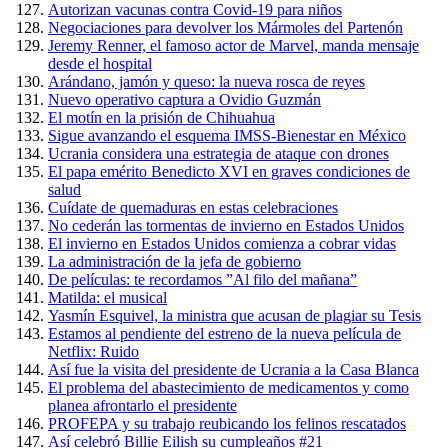
Autorizan vacunas contra Covid-19 para niños
Negociaciones para devolver los Mármoles del Partenón
Jeremy Renner, el famoso actor de Marvel, manda mensaje
desde el hospital
Arándano, jamón y queso: la nueva rosca de reyes
Nuevo operativo captura a Ovidio Guzmán
El motín en la prisión de Chihuahua
Sigue avanzando el esquema IMSS-Bienestar en México
Ucrania considera una estrategia de ataque con drones
El papa emérito Benedicto XVI en graves condiciones de
salud
Cuídate de quemaduras en estas celebraciones
No cederán las tormentas de invierno en Estados Unidos
El invierno en Estados Unidos comienza a cobrar vidas
La administración de la jefa de gobierno
De películas: te recordamos ”Al filo del mañana”
Matilda: el musical
Yasmín Esquivel, la ministra que acusan de plagiar su Tesis
Estamos al pendiente del estreno de la nueva película de
Netflix: Ruido
Así fue la visita del presidente de Ucrania a la Casa Blanca
El problema del abastecimiento de medicamentos y como
planea afrontarlo el presidente
PROFEPA y su trabajo reubicando los felinos rescatados
Así celebró Billie Eilish su cumpleaños #21