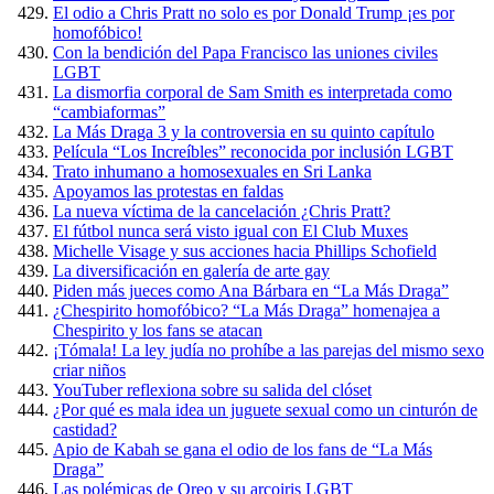
El odio a Chris Pratt no solo es por Donald Trump ¡es por
homofóbico!
Con la bendición del Papa Francisco las uniones civiles
LGBT
La dismorfia corporal de Sam Smith es interpretada como
“cambiaformas”
La Más Draga 3 y la controversia en su quinto capítulo
Película “Los Increíbles” reconocida por inclusión LGBT
Trato inhumano a homosexuales en Sri Lanka
Apoyamos las protestas en faldas
La nueva víctima de la cancelación ¿Chris Pratt?
El fútbol nunca será visto igual con El Club Muxes
Michelle Visage y sus acciones hacia Phillips Schofield
La diversificación en galería de arte gay
Piden más jueces como Ana Bárbara en “La Más Draga”
¿Chespirito homofóbico? “La Más Draga” homenajea a
Chespirito y los fans se atacan
¡Tómala! La ley judía no prohíbe a las parejas del mismo sexo
criar niños
YouTuber reflexiona sobre su salida del clóset
¿Por qué es mala idea un juguete sexual como un cinturón de
castidad?
Apio de Kabah se gana el odio de los fans de “La Más
Draga”
Las polémicas de Oreo y su arcoiris LGBT