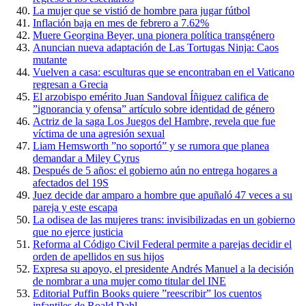
La mujer que se vistió de hombre para jugar fútbol
Inflación baja en mes de febrero a 7.62%
Muere Georgina Beyer, una pionera política transgénero
Anuncian nueva adaptación de Las Tortugas Ninja: Caos
mutante
Vuelven a casa: esculturas que se encontraban en el Vaticano
regresan a Grecia
El arzobispo emérito Juan Sandoval Íñiguez califica de
”ignorancia y ofensa” artículo sobre identidad de género
Actriz de la saga Los Juegos del Hambre, revela que fue
víctima de una agresión sexual
Liam Hemsworth ”no soportó” y se rumora que planea
demandar a Miley Cyrus
Después de 5 años: el gobierno aún no entrega hogares a
afectados del 19S
Juez decide dar amparo a hombre que apuñaló 47 veces a su
pareja y este escapa
La odisea de las mujeres trans: invisibilizadas en un gobierno
que no ejerce justicia
Reforma al Código Civil Federal permite a parejas decidir el
orden de apellidos en sus hijos
Expresa su apoyo, el presidente Andrés Manuel a la decisión
de nombrar a una mujer como titular del INE
Editorial Puffin Books quiere ”reescribir” los cuentos
infantiles de Roald Dahl