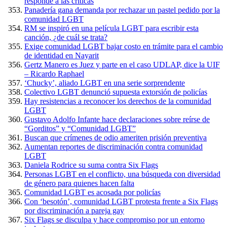
responde a las críticas
Panadería gana demanda por rechazar un pastel pedido por la
comunidad LGBT
RM se inspiró en una película LGBT para escribir esta
canción, ¿de cuál se trata?
Exige comunidad LGBT bajar costo en trámite para el cambio
de identidad en Nayarit
Gertz Manero es Juez y parte en el caso UDLAP, dice la UIF
– Ricardo Raphael
‘Chucky’, aliado LGBT en una serie sorprendente
Colectivo LGBT denunció supuesta extorsión de policías
Hay resistencias a reconocer los derechos de la comunidad
LGBT
Gustavo Adolfo Infante hace declaraciones sobre reírse de
“Gorditos” y “Comunidad LGBT”
Buscan que crímenes de odio ameriten prisión preventiva
Aumentan reportes de discriminación contra comunidad
LGBT
Daniela Rodrice su suma contra Six Flags
Personas LGBT en el conflicto, una búsqueda con diversidad
de género para quienes hacen falta
Comunidad LGBT es acosada por policías
Con ‘besotón’, comunidad LGBT protesta frente a Six Flags
por discriminación a pareja gay
Six Flags se disculpa y hace compromiso por un entorno