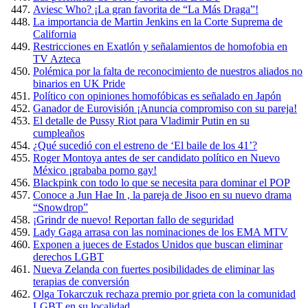
Aviesc Who? ¡La gran favorita de “La Más Draga”!
La importancia de Martin Jenkins en la Corte Suprema de
California
Restricciones en Exatlón y señalamientos de homofobia en
TV Azteca
Polémica por la falta de reconocimiento de nuestros aliados no
binarios en UK Pride
Político con opiniones homofóbicas es señalado en Japón
Ganador de Eurovisión ¡Anuncia compromiso con su pareja!
El detalle de Pussy Riot para Vladimir Putin en su
cumpleaños
¿Qué sucedió con el estreno de ‘El baile de los 41’?
Roger Montoya antes de ser candidato político en Nuevo
México ¡grababa porno gay!
Blackpink con todo lo que se necesita para dominar el POP
Conoce a Jun Hae In , la pareja de Jisoo en su nuevo drama
“Snowdrop”
¡Grindr de nuevo! Reportan fallo de seguridad
Lady Gaga arrasa con las nominaciones de los EMA MTV
Exponen a jueces de Estados Unidos que buscan eliminar
derechos LGBT
Nueva Zelanda con fuertes posibilidades de eliminar las
terapias de conversión
Olga Tokarczuk rechaza premio por grieta con la comunidad
LGBT en su localidad