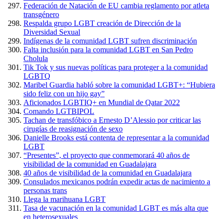
Federación de Natación de EU cambia reglamento por atleta
transgénero
Respalda grupo LGBT creación de Dirección de la
Diversidad Sexual
Indígenas de la comunidad LGBT sufren discriminación
Falta inclusión para la comunidad LGBT en San Pedro
Cholula
Tik Tok y sus nuevas políticas para proteger a la comunidad
LGBTQ
Maribel Guardia habló sobre la comunidad LGBT+: “Hubiera
sido feliz con un hijo gay”
Aficionados LGBTIQ+ en Mundial de Qatar 2022
Comando LGTBIPOL
Tachan de transfóbico a Ernesto D’Alessio por criticar las
cirugías de reasignación de sexo
Danielle Brooks está contenta de representar a la comunidad
LGBT
“Presentes”, el proyecto que conmemorará 40 años de
visibilidad de la comunidad en Guadalajara
40 años de visibilidad de la comunidad en Guadalajara
Consulados mexicanos podrán expedir actas de nacimiento a
personas trans
Llega la marihuana LGBT
Tasa de vacunación en la comunidad LGBT es más alta que
en heterosexuales