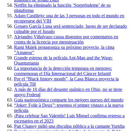
Netflix ha eliminado la función ‘Sorpréndeme’ de su
plataforma
Adam Castillejo: una de las 3 personas en todo el mundo en
recuperarse del VIH
Genaro García Luna será sentenciado, luego de ser declarado
culpable por el Jurado
Alejandro Villalvazo causa disgustos por comentarios en
contra de la licencia por menstruación
Rami Malek protagoniza su próximo proyecto, la cinta
”Amateur”
Grande estreno de la película Ant-Man and the Wasp:
Quantumania
La importancia de la detección temprana en menores:
conmemoran el Día Internacional del Cáncer Infantil
Por el ”Black history month”, la Casa Blanca proyecta la
película Till
A más de 10 días del desastre químico en Ohio, no se tiene
apoyo Federal
Guía gastronómica comparte los mejores quesos del mundo
“Joker: Folie à Deux”: tenemos el primer vistazo a la nueva
película
¡Para celebrar San Valentín! Luis Miguel confirma regreso a
escenarios en el 2023
Pati Chapoy pidió una disculpa pública a la cantante Yuridia