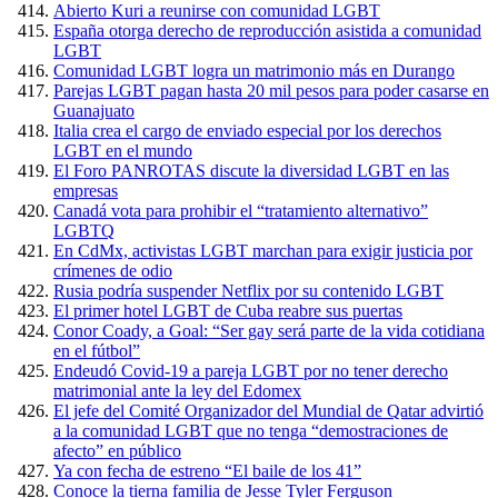
Abierto Kuri a reunirse con comunidad LGBT
España otorga derecho de reproducción asistida a comunidad
LGBT
Comunidad LGBT logra un matrimonio más en Durango
Parejas LGBT pagan hasta 20 mil pesos para poder casarse en
Guanajuato
Italia crea el cargo de enviado especial por los derechos
LGBT en el mundo
El Foro PANROTAS discute la diversidad LGBT en las
empresas
Canadá vota para prohibir el “tratamiento alternativo”
LGBTQ
En CdMx, activistas LGBT marchan para exigir justicia por
crímenes de odio
Rusia podría suspender Netflix por su contenido LGBT
El primer hotel LGBT de Cuba reabre sus puertas
Conor Coady, a Goal: “Ser gay será parte de la vida cotidiana
en el fútbol”
Endeudó Covid-19 a pareja LGBT por no tener derecho
matrimonial ante la ley del Edomex
El jefe del Comité Organizador del Mundial de Qatar advirtió
a la comunidad LGBT que no tenga “demostraciones de
afecto” en público
Ya con fecha de estreno “El baile de los 41”
Conoce la tierna familia de Jesse Tyler Ferguson