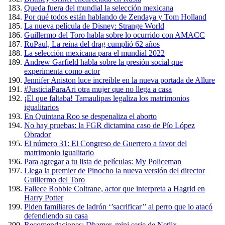
Queda fuera del mundial la selección mexicana
Por qué todos están hablando de Zendaya y Tom Holland
La nueva película de Disney: Strange World
Guillermo del Toro habla sobre lo ocurrido con AMACC
RuPaul, La reina del drag cumplió 62 años
La selección mexicana para el mundial 2022
Andrew Garfield habla sobre la presión social que
experimenta como actor
Jennifer Aniston luce increíble en la nueva portada de Allure
#JusticiaParaAri otra mujer que no llega a casa
¡El que faltaba! Tamaulipas legaliza los matrimonios
igualitarios
En Quintana Roo se despenaliza el aborto
No hay pruebas: la FGR dictamina caso de Pío López
Obrador
El número 31: El Congreso de Guerrero a favor del
matrimonio igualitario
Para agregar a tu lista de películas: My Policeman
Llega la premier de Pinocho la nueva versión del director
Guillermo del Toro
Fallece Robbie Coltrane, actor que interpreta a Hagrid en
Harry Potter
Piden familiares de ladrón ‘’sacrificar’’ al perro que lo atacó
defendiendo su casa
Recomendaciones: Dhamer, mini serie de Netlix