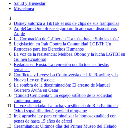
Salud y Bienestar
Miscelánea
Disney autoriza a TikTok el uso de clips de sus franquicias
AppleCare One ofrece seguro unificado para dispositivos
Apple
La Coronación de C-Pher en ‘La más draga: Solo las más’
Legislación en Irak Contra la Comunidad LGBTI: Un
Retroceso para los Derechos Humanos
La voz de la resistencia: Melibea Obono y la lucha LGTBI en
Guinea Ecuatorial
Redadas en Rusia: La represión oculta tras las fiestas
temáticas
Conflictos y Leyes: La Controversia de J.K. Rowling y la
Nueva Ley en Escocia
La sombra de la discriminación: El arresto de Manuel
Guerrero Aviña en Qatar
“Ciudad Cenicienta”: un espejo artístico de la sociedad
contemporánea
La voz silenciada: La lucha y resiliencia de Rita Patiño en
‘Muki sopalírili aligué gawíchi nirúgame
Irak aprueba ley para criminalizar la homosexualidad con
penas de hasta 15 años de cárcel
Creamilandia: Últimos días del Primer Museo del Helado