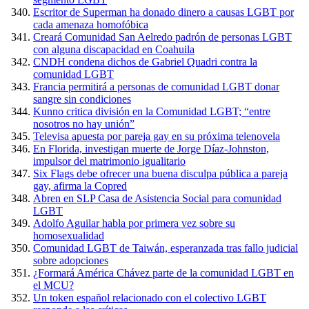
Escritor de Superman ha donado dinero a causas LGBT por
cada amenaza homofóbica
Creará Comunidad San Aelredo padrón de personas LGBT
con alguna discapacidad en Coahuila
CNDH condena dichos de Gabriel Quadri contra la
comunidad LGBT
Francia permitirá a personas de comunidad LGBT donar
sangre sin condiciones
Kunno critica división en la Comunidad LGBT; “entre
nosotros no hay unión”
Televisa apuesta por pareja gay en su próxima telenovela
En Florida, investigan muerte de Jorge Díaz-Johnston,
impulsor del matrimonio igualitario
Six Flags debe ofrecer una buena disculpa pública a pareja
gay, afirma la Copred
Abren en SLP Casa de Asistencia Social para comunidad
LGBT
Adolfo Aguilar habla por primera vez sobre su
homosexualidad
Comunidad LGBT de Taiwán, esperanzada tras fallo judicial
sobre adopciones
¿Formará América Chávez parte de la comunidad LGBT en
el MCU?
Un token español relacionado con el colectivo LGBT