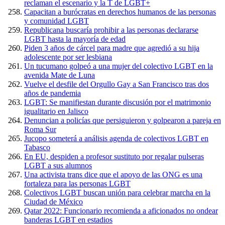
reclaman el escenario y la T de LGBT+
Capacitan a burócratas en derechos humanos de las personas
y comunidad LGBT
Republicana buscaría prohibir a las personas declararse
LGBT hasta la mayoría de edad
Piden 3 años de cárcel para madre que agredió a su hija
adolescente por ser lesbiana
Un tucumano golpeó a una mujer del colectivo LGBT en la
avenida Mate de Luna
Vuelve el desfile del Orgullo Gay a San Francisco tras dos
años de pandemia
LGBT: Se manifiestan durante discusión por el matrimonio
igualitario en Jalisco
Denuncian a policías que persiguieron y golpearon a pareja en
Roma Sur
Jucopo someterá a análisis agenda de colectivos LGBT en
Tabasco
En EU, despiden a profesor sustituto por regalar pulseras
LGBT a sus alumnos
Una activista trans dice que el apoyo de las ONG es una
fortaleza para las personas LGBT
Colectivos LGBT buscan unión para celebrar marcha en la
Ciudad de México
Qatar 2022: Funcionario recomienda a aficionados no ondear
banderas LGBT en estadios