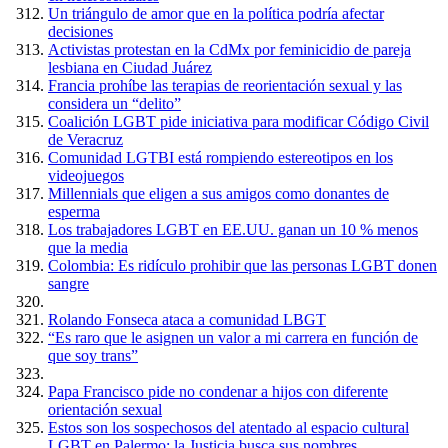
Un triángulo de amor que en la política podría afectar
decisiones
Activistas protestan en la CdMx por feminicidio de pareja
lesbiana en Ciudad Juárez
Francia prohíbe las terapias de reorientación sexual y las
considera un “delito”
Coalición LGBT pide iniciativa para modificar Código Civil
de Veracruz
Comunidad LGTBI está rompiendo estereotipos en los
videojuegos
Millennials que eligen a sus amigos como donantes de
esperma
Los trabajadores LGBT en EE.UU. ganan un 10 % menos
que la media
Colombia: Es ridículo prohibir que las personas LGBT donen
sangre
Rolando Fonseca ataca a comunidad LBGT
“Es raro que le asignen un valor a mi carrera en función de
que soy trans”
Papa Francisco pide no condenar a hijos con diferente
orientación sexual
Estos son los sospechosos del atentado al espacio cultural
LGBT en Palermo: la Justicia busca sus nombres