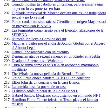
Cuando mostrar tu cabello es un crimen, pero asesinar a una
mujer no lo es: protestas en Irán
Diputada transexual de Morena declara que es una trabajadora
sexual y no lo ve mal
Para recordar nuestras raíces: Científico de origen Maya estará
en proyecto con la NASA
Las feministas como riesgo para el Ejército: filtraciones de la
SEDENA
Huracán Ian llega a Carolina del sur
Marchas y bailes por el el día de Acción Global por el Acceso
al Aborto Legal
Daniel Tabe amenaza con un cuchillo
Denuncian ataque sexual a menor en un Kínder en Puebla
Deadpool 3: tenemos a Wolverine
Cuba se suma como el país #34 en aprobar el matrimonio
igualitario
The Whale, la nueva película de Brendan Fraser
Grupo Firme ondea bandera LGBTQ+ en concierto
Elton John da un concierto en la casa Blanca
La comida hasta la puerta de tu casa
El último adiós: funeral de la Reina Isabel II
Gabriel Santos: Mexicano conquistando en el mundo NFT
Hamilton Homofóbico: iglesia en Texas plagia el famoso
musical