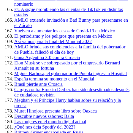
nominarlo
EUA sigue prohibiendo las cuentas de TikTok en distintos
estados
AMLO extiende invitación a Bad Bunny para presentarse en
el Zócalo
Vuelven a aumentar los casos de Covid-19 en México
El periodismo y los peligros que presenta en México
Así vamos para la final del Mundial 2022
AMLO brinda sus condolencias a la familia del gobernador
de Puebla, falleció el día de hoy
Gana Argentina 3-0 contra Croacia
Elon Musk se ve sobrepasado por el empresario Bernard
Arnault en su fortuna
Miguel Barbosa, el gobernador de Puebla ingresa a Hospital
España termina su momento en el Mundial
Brasil pierde ante Croacia
Cargos contra Ernesto Derbez han sido desestimados después
de cuidadosa revisión
Meghan y el Príncipe Harry hablan sobre su relación y la
prensa
Murat Hinojosa presenta libro sobre Oaxaca
Descubre nuevos sabores: Balta
Las mujeres en el mundo digital actual
¿Qué nos deja Spotify del 2022?
Brittney Griner encarcelada en Rusia