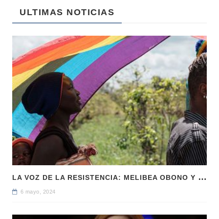
ULTIMAS NOTICIAS
L
A VOZ DE LA RESISTENCIA: MELIBEA OBONO Y LA LUCHA LGTBI EN GUINEA ECUATORIAL
6 mayo, 2024