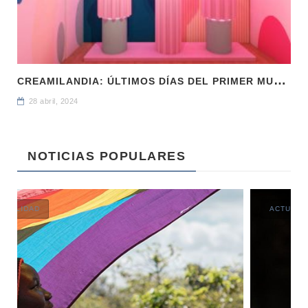
C
REAMILANDIA: ÚLTIMOS DÍAS DEL PRIMER MUSEO DEL HELADO
28 abril, 2024
NOTICIAS POPULARES
ACTUALIDAD