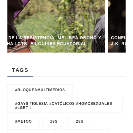
 OBONO Y
CONFLICTOS Y LEYES: LA CONTROVERSIA 
IAL
J.K. ROWLING Y LA NUEVA LEY EN ESCOCIA
TAGS
#BLOQUEAMULTIMEDIOS
#GAYS #IGLESIA #CATÓLICOS #HOMOSEXUALES
#LGBT #
#METOO
19S
28S