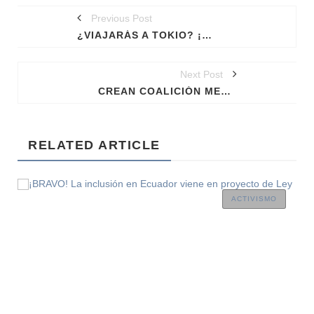
ACTUALIDAD
ACTUALIDAD
Previous Post
¿VIAJARÁS A TOKIO? ¡TE DECIMOS LOS LUGARES GAYFRIENDLY QUE DEBES VISITAR!
Next Post
CREAN COALICIÓN MEXICANA LGBTI+ ANTE LAS ELECCIONES 2018
RELATED ARTICLE
LA SOMBRA DE LA
DISCRIMINACIÓN: EL ARRESTO
LA VOZ DE LA 
ACTIVISMO
DE MANUEL GUERRERO AVIÑA
MELIBEA OBON
EN QATAR
LGTBI EN GUI