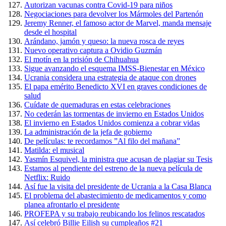
Autorizan vacunas contra Covid-19 para niños
Negociaciones para devolver los Mármoles del Partenón
Jeremy Renner, el famoso actor de Marvel, manda mensaje
desde el hospital
Arándano, jamón y queso: la nueva rosca de reyes
Nuevo operativo captura a Ovidio Guzmán
El motín en la prisión de Chihuahua
Sigue avanzando el esquema IMSS-Bienestar en México
Ucrania considera una estrategia de ataque con drones
El papa emérito Benedicto XVI en graves condiciones de
salud
Cuídate de quemaduras en estas celebraciones
No cederán las tormentas de invierno en Estados Unidos
El invierno en Estados Unidos comienza a cobrar vidas
La administración de la jefa de gobierno
De películas: te recordamos ”Al filo del mañana”
Matilda: el musical
Yasmín Esquivel, la ministra que acusan de plagiar su Tesis
Estamos al pendiente del estreno de la nueva película de
Netflix: Ruido
Así fue la visita del presidente de Ucrania a la Casa Blanca
El problema del abastecimiento de medicamentos y como
planea afrontarlo el presidente
PROFEPA y su trabajo reubicando los felinos rescatados
Así celebró Billie Eilish su cumpleaños #21