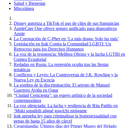
Salud y Bienestar
Miscelánea
Disney autoriza a TikTok el uso de clips de sus franquicias
AppleCare One ofrece seguro unificado para dispositivos
Apple
La Coronación de C-Pher en ‘La más draga: Solo las más’
Legislación en Irak Contra la Comunidad LGBTI: Un
Retroceso para los Derechos Humanos
La voz de la resistencia: Melibea Obono y la lucha LGTBI en
Guinea Ecuatorial
Redadas en Rusia: La represión oculta tras las fiestas
temáticas
Conflictos y Leyes: La Controversia de J.K. Rowling y la
Nueva Ley en Escocia
La sombra de la discriminación: El arresto de Manuel
Guerrero Aviña en Qatar
“Ciudad Cenicienta”: un espejo artístico de la sociedad
contemporánea
La voz silenciada: La lucha y resiliencia de Rita Patiño en
‘Muki sopalírili aligué gawíchi nirúgame
Irak aprueba ley para criminalizar la homosexualidad con
penas de hasta 15 años de cárcel
Creamilandia: Últimos días del Primer Museo del Helado