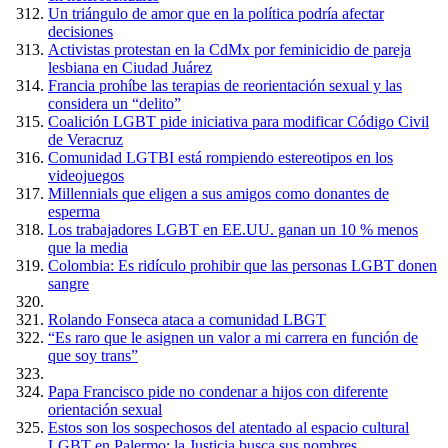
Un triángulo de amor que en la política podría afectar
decisiones
Activistas protestan en la CdMx por feminicidio de pareja
lesbiana en Ciudad Juárez
Francia prohíbe las terapias de reorientación sexual y las
considera un “delito”
Coalición LGBT pide iniciativa para modificar Código Civil
de Veracruz
Comunidad LGTBI está rompiendo estereotipos en los
videojuegos
Millennials que eligen a sus amigos como donantes de
esperma
Los trabajadores LGBT en EE.UU. ganan un 10 % menos
que la media
Colombia: Es ridículo prohibir que las personas LGBT donen
sangre
Rolando Fonseca ataca a comunidad LBGT
“Es raro que le asignen un valor a mi carrera en función de
que soy trans”
Papa Francisco pide no condenar a hijos con diferente
orientación sexual
Estos son los sospechosos del atentado al espacio cultural
LGBT en Palermo: la Justicia busca sus nombres