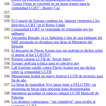
‘Grupo Firme se convirtió en un lugar seguro para la
comunidad LGBT’: Jhonny Caz
El Consejo de Europa condena los ‘ataques virulentos a los
derechos LGBT’ en el Reino Unido
Comunidad LGBT es violentada en Afganistán por los
talibanes
Alexandra Benado, la ex futbolista e hija de una militante del
MIR asesinada en dictadura que llega al Ministerio del
Deporte
El descargo de Flavio Azzaro tras sus polémicos dichos sobre
el ataque al bar LGBTIQ+
Primera carpeta LGTB de ‘Secret Story’
Scream: película icónica para el colectivo gay
Lali Espósito estalló contra Flavio Azarro por sus dichos
sobre la comunidad LGTB
Maspalomas tendrá un nuevo festival LGTB de invierno para
fin de año
La firma de maquillaje Nyx lanza junto a FELGTBI+ un
programa de becas para personas trans desempleadas
Intentaron incendiar el espacio cultural LGTB Maricafé de
Palermo
Los destinos valencianos, “sin complejos” para recibir al
segmento LGBT