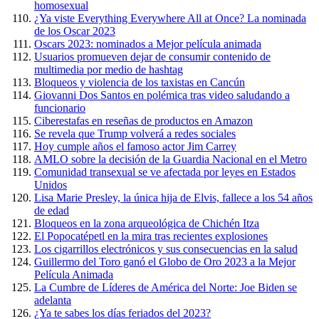
homosexual
¿Ya viste Everything Everywhere All at Once? La nominada
de los Oscar 2023
Oscars 2023: nominados a Mejor película animada
Usuarios promueven dejar de consumir contenido de
multimedia por medio de hashtag
Bloqueos y violencia de los taxistas en Cancún
Giovanni Dos Santos en polémica tras video saludando a
funcionario
Ciberestafas en reseñas de productos en Amazon
Se revela que Trump volverá a redes sociales
Hoy cumple años el famoso actor Jim Carrey
AMLO sobre la decisión de la Guardia Nacional en el Metro
Comunidad transexual se ve afectada por leyes en Estados
Unidos
Lisa Marie Presley, la única hija de Elvis, fallece a los 54 años
de edad
Bloqueos en la zona arqueológica de Chichén Itza
El Popocatépetl en la mira tras recientes explosiones
Los cigarrillos electrónicos y sus consecuencias en la salud
Guillermo del Toro ganó el Globo de Oro 2023 a la Mejor
Película Animada
La Cumbre de Líderes de América del Norte: Joe Biden se
adelanta
¿Ya te sabes los días feriados del 2023?