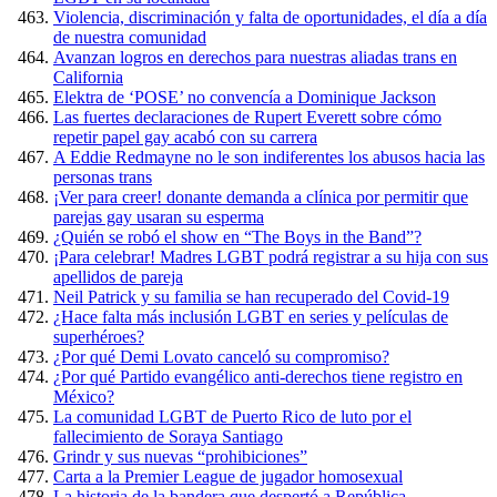
Violencia, discriminación y falta de oportunidades, el día a día
de nuestra comunidad
Avanzan logros en derechos para nuestras aliadas trans en
California
Elektra de ‘POSE’ no convencía a Dominique Jackson
Las fuertes declaraciones de Rupert Everett sobre cómo
repetir papel gay acabó con su carrera
A Eddie Redmayne no le son indiferentes los abusos hacia las
personas trans
¡Ver para creer! donante demanda a clínica por permitir que
parejas gay usaran su esperma
¿Quién se robó el show en “The Boys in the Band”?
¡Para celebrar! Madres LGBT podrá registrar a su hija con sus
apellidos de pareja
Neil Patrick y su familia se han recuperado del Covid-19
¿Hace falta más inclusión LGBT en series y películas de
superhéroes?
¿Por qué Demi Lovato canceló su compromiso?
¿Por qué Partido evangélico anti-derechos tiene registro en
México?
La comunidad LGBT de Puerto Rico de luto por el
fallecimiento de Soraya Santiago
Grindr y sus nuevas “prohibiciones”
Carta a la Premier League de jugador homosexual
La historia de la bandera que despertó a República