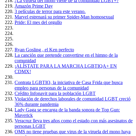
¿La viruela del mono viene de la comunidad LGBT+?
Amazón Prime Day
3 películas de terror para este verano.
Marvel estrenará su primer Spider-Man homosexual
Pride: El mes del orgullo
Ryan Gosling , el Ken perfecto
La canción que pretende convertirse en el himno de la
comunidad
¡ALÍSTATE PARA LA MARCHA LGBTIQA+ EN
CDMX!
Contrata LGBTIQ, la iniciativa de Casa Frida que busca
empleo para personas de la comunidad
Crédito Infonavit para la población LGBT
Violación de derechos laborales de comunidad LGBT creció
36% durante pandemia
Lady Gaga se encarga de la banda sonora de Top Gun:
Maverick
Veracruz lleva tres años como el estado con más asesinatos de
personas LGBT
OMS no tiene pruebas que virus de la viruela del mono haya