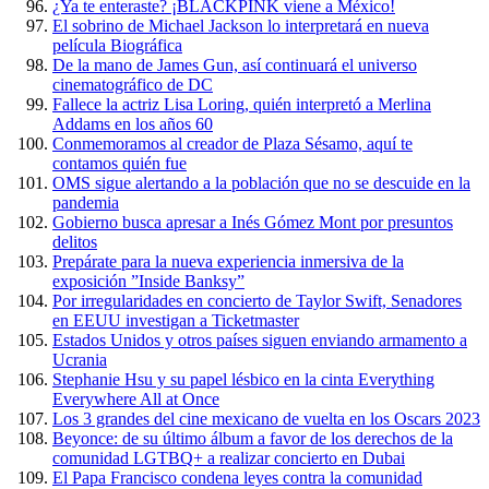
¿Ya te enteraste? ¡BLACKPINK viene a México!
El sobrino de Michael Jackson lo interpretará en nueva
película Biográfica
De la mano de James Gun, así continuará el universo
cinematográfico de DC
Fallece la actriz Lisa Loring, quién interpretó a Merlina
Addams en los años 60
Conmemoramos al creador de Plaza Sésamo, aquí te
contamos quién fue
OMS sigue alertando a la población que no se descuide en la
pandemia
Gobierno busca apresar a Inés Gómez Mont por presuntos
delitos
Prepárate para la nueva experiencia inmersiva de la
exposición ”Inside Banksy”
Por irregularidades en concierto de Taylor Swift, Senadores
en EEUU investigan a Ticketmaster
Estados Unidos y otros países siguen enviando armamento a
Ucrania
Stephanie Hsu y su papel lésbico en la cinta Everything
Everywhere All at Once
Los 3 grandes del cine mexicano de vuelta en los Oscars 2023
Beyonce: de su último álbum a favor de los derechos de la
comunidad LGTBQ+ a realizar concierto en Dubai
El Papa Francisco condena leyes contra la comunidad