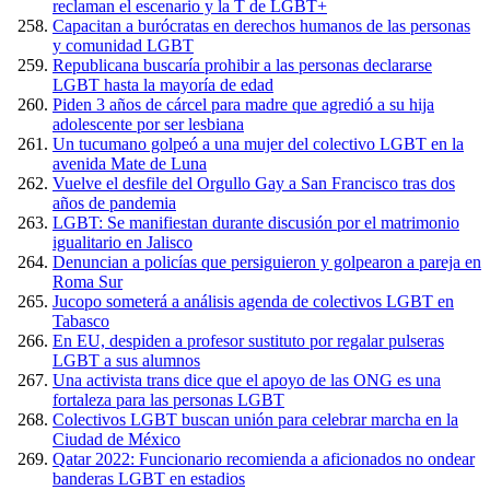
reclaman el escenario y la T de LGBT+
Capacitan a burócratas en derechos humanos de las personas
y comunidad LGBT
Republicana buscaría prohibir a las personas declararse
LGBT hasta la mayoría de edad
Piden 3 años de cárcel para madre que agredió a su hija
adolescente por ser lesbiana
Un tucumano golpeó a una mujer del colectivo LGBT en la
avenida Mate de Luna
Vuelve el desfile del Orgullo Gay a San Francisco tras dos
años de pandemia
LGBT: Se manifiestan durante discusión por el matrimonio
igualitario en Jalisco
Denuncian a policías que persiguieron y golpearon a pareja en
Roma Sur
Jucopo someterá a análisis agenda de colectivos LGBT en
Tabasco
En EU, despiden a profesor sustituto por regalar pulseras
LGBT a sus alumnos
Una activista trans dice que el apoyo de las ONG es una
fortaleza para las personas LGBT
Colectivos LGBT buscan unión para celebrar marcha en la
Ciudad de México
Qatar 2022: Funcionario recomienda a aficionados no ondear
banderas LGBT en estadios