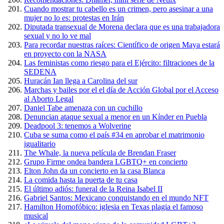
Cuando mostrar tu cabello es un crimen, pero asesinar a una
mujer no lo es: protestas en Irán
Diputada transexual de Morena declara que es una trabajadora
sexual y no lo ve mal
Para recordar nuestras raíces: Científico de origen Maya estará
en proyecto con la NASA
Las feministas como riesgo para el Ejército: filtraciones de la
SEDENA
Huracán Ian llega a Carolina del sur
Marchas y bailes por el el día de Acción Global por el Acceso
al Aborto Legal
Daniel Tabe amenaza con un cuchillo
Denuncian ataque sexual a menor en un Kínder en Puebla
Deadpool 3: tenemos a Wolverine
Cuba se suma como el país #34 en aprobar el matrimonio
igualitario
The Whale, la nueva película de Brendan Fraser
Grupo Firme ondea bandera LGBTQ+ en concierto
Elton John da un concierto en la casa Blanca
La comida hasta la puerta de tu casa
El último adiós: funeral de la Reina Isabel II
Gabriel Santos: Mexicano conquistando en el mundo NFT
Hamilton Homofóbico: iglesia en Texas plagia el famoso
musical