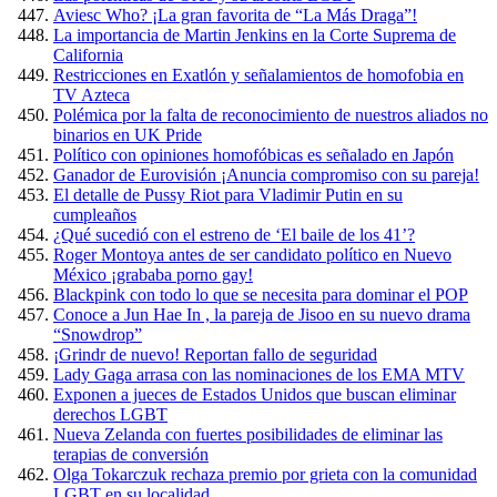
Aviesc Who? ¡La gran favorita de “La Más Draga”!
La importancia de Martin Jenkins en la Corte Suprema de
California
Restricciones en Exatlón y señalamientos de homofobia en
TV Azteca
Polémica por la falta de reconocimiento de nuestros aliados no
binarios en UK Pride
Político con opiniones homofóbicas es señalado en Japón
Ganador de Eurovisión ¡Anuncia compromiso con su pareja!
El detalle de Pussy Riot para Vladimir Putin en su
cumpleaños
¿Qué sucedió con el estreno de ‘El baile de los 41’?
Roger Montoya antes de ser candidato político en Nuevo
México ¡grababa porno gay!
Blackpink con todo lo que se necesita para dominar el POP
Conoce a Jun Hae In , la pareja de Jisoo en su nuevo drama
“Snowdrop”
¡Grindr de nuevo! Reportan fallo de seguridad
Lady Gaga arrasa con las nominaciones de los EMA MTV
Exponen a jueces de Estados Unidos que buscan eliminar
derechos LGBT
Nueva Zelanda con fuertes posibilidades de eliminar las
terapias de conversión
Olga Tokarczuk rechaza premio por grieta con la comunidad
LGBT en su localidad