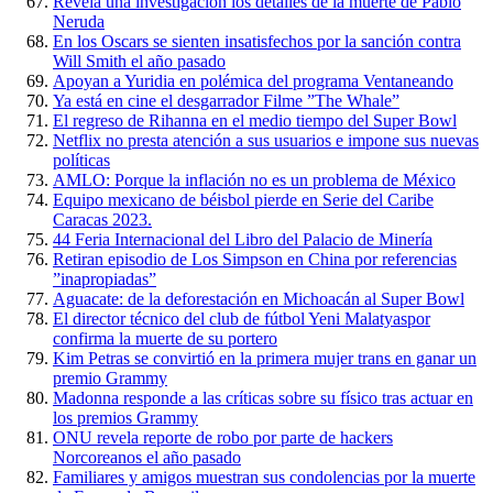
Revela una investigación los detalles de la muerte de Pablo
Neruda
En los Oscars se sienten insatisfechos por la sanción contra
Will Smith el año pasado
Apoyan a Yuridia en polémica del programa Ventaneando
Ya está en cine el desgarrador Filme ”The Whale”
El regreso de Rihanna en el medio tiempo del Super Bowl
Netflix no presta atención a sus usuarios e impone sus nuevas
políticas
AMLO: Porque la inflación no es un problema de México
Equipo mexicano de béisbol pierde en Serie del Caribe
Caracas 2023.
44 Feria Internacional del Libro del Palacio de Minería
Retiran episodio de Los Simpson en China por referencias
”inapropiadas”
Aguacate: de la deforestación en Michoacán al Super Bowl
El director técnico del club de fútbol Yeni Malatyaspor
confirma la muerte de su portero
Kim Petras se convirtió en la primera mujer trans en ganar un
premio Grammy
Madonna responde a las críticas sobre su físico tras actuar en
los premios Grammy
ONU revela reporte de robo por parte de hackers
Norcoreanos el año pasado
Familiares y amigos muestran sus condolencias por la muerte