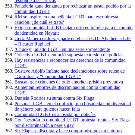
responde a las críticas
Panadería gana demanda por rechazar un pastel pedido por la
comunidad LGBT
RM se inspiró en una película LGBT para escribir esta
canción, ¿de cuál se trata?
Exige comunidad LGBT bajar costo en trámite para el cambio
de identidad en Nayarit
Gertz Manero es Juez y parte en el caso UDLAP, dice la UIF
– Ricardo Raphael
‘Chucky’, aliado LGBT en una serie sorprendente
Colectivo LGBT denunció supuesta extorsión de policías
Hay resistencias a reconocer los derechos de la comunidad
LGBT
Gustavo Adolfo Infante hace declaraciones sobre reírse de
“Gorditos” y “Comunidad LGBT”
Buscan que crímenes de odio ameriten prisión preventiva
Aumentan reportes de discriminación contra comunidad
LGBT
Daniela Rodrice su suma contra Six Flags
Personas LGBT en el conflicto, una búsqueda con diversidad
de género para quienes hacen falta
Comunidad LGBT es acosada por policías
Con ‘besotón’, comunidad LGBT protesta frente a Six Flags
por discriminación a pareja gay
Six Flags se disculpa y hace compromiso por un entorno