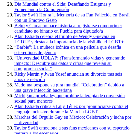
Día Mundial contra el Sida: Desafiando Estigmas y
Fomentando la Comprensión
Taylor Swift Honra la Memoria de su Fan Fallecida en Brasil
con un Emotivo Gesto
Betuky Camacho hace historia al registrarse como primer
candidato no binario en Puebla para diputado/a
Alan Estrada celebra el triunfo de Wendy Guevara en
LCDLF y destaca la importancia de la visibilidad LGBT+
“Barbie”: La muñeca icónica en una película que desafía
estereotipos de género
“Universidad UDLAP: ¡Transformando vidas y generando
impacto! Descubre sus datos y cifras que revelan su
compromiso social”
Ricky Martin y Jwan Yosef anuncian su divorcio tras seis
años de relación
Madonna pospone su gira mundial “Celebration” debido a
una grave infección bacteriana
Michigan aprueba ley que prohíbe la terapia de conversión
sexual para menores
Alan Estrada critica a Lilly Téllez por pronunciarse contra el
lenguaje inclusivo durante la Marcha LGBT
Marchas del Orgullo Gay en México: Celebración y lucha por
la diversidad
Taylor Swift emociona a sus fans mexicanos con su esperado
regreso a los escenarios