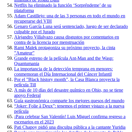
Netflix ha eliminado la función ‘Sorpréndeme’ de su
plataforma
Adam Castillejo: una de las 3 personas en todo el mundo en
recuperarse del VIH
Genaro García Luna será sentenciado, luego de ser declarado
culpable por el Jurado
Alejandro Villalvazo causa disgustos por comentarios en
contra de la licencia por menstruación
Rami Malek protagoniza su próximo proyecto, la cinta
”Amateur”
Grande estreno de la película Ant-Man and the Wasp:
Quantumania
La importancia de la detección temprana en menores:
conmemoran el Día Internacional del Cáncer Infantil
Por el ”Black history month”, la Casa Blanca proyecta la
película Till
A más de 10 días del desastre químico en Ohio, no se tiene
apoyo Federal
Guía gastronómica comparte los mejores quesos del mundo
“Joker: Folie à Deux”: tenemos el primer vistazo a la nueva
película
¡Para celebrar San Valentín! Luis Miguel confirma regreso a
escenarios en el 2023
Pati Chapoy pidió una disculpa pública a la cantante Yuridia