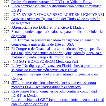
Realizarán primer carnaval LGBT+ en Valle de Bravo
Piden combatir violencia y discriminación contra comunidad
LGBT
¡DISNEY REINSTAURA BESO LGBT EN LIGHTYEAR!
Activistas piden en Tijuana el fin del Título 42 de expulsión
de migrantes
Abren oficina pro LGBT en Francisco I. Madero
Senado pondera agenda sinaloense para erradicar la violencia
de género
Lia Thomas, la primera nadadora transgénero en ganar una
competencia universitaria de élite en USA
El Congreso de Guatemala ha aprobado una ley que penaliza
a las mujeres que acuden al aborto y que, además, ilegaliza el
matrimonio entre parejas del mismo sexo
¡NO SOY HOMOFÓBICA! Menciona Yuri
La ley “No digas gay” avanza en Florida; busca prohibir que
se hable de la orientación sexual en las aulas
Sin amparo, se registra el primer matrimonio igualitario en
Celaya
JEP abre investigación sobre violencias cometidas contra
menores LGBT reclutados durante el conflicto
Caso Junior Nieto: crímenes de odio contra la comunidad
LGBT en México
Los colombianos LGBT logran reconocimiento en una ciudad
con un legado de abusos