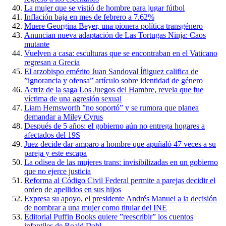
La mujer que se vistió de hombre para jugar fútbol
Inflación baja en mes de febrero a 7.62%
Muere Georgina Beyer, una pionera política transgénero
Anuncian nueva adaptación de Las Tortugas Ninja: Caos
mutante
Vuelven a casa: esculturas que se encontraban en el Vaticano
regresan a Grecia
El arzobispo emérito Juan Sandoval Íñiguez califica de
”ignorancia y ofensa” artículo sobre identidad de género
Actriz de la saga Los Juegos del Hambre, revela que fue
víctima de una agresión sexual
Liam Hemsworth ”no soportó” y se rumora que planea
demandar a Miley Cyrus
Después de 5 años: el gobierno aún no entrega hogares a
afectados del 19S
Juez decide dar amparo a hombre que apuñaló 47 veces a su
pareja y este escapa
La odisea de las mujeres trans: invisibilizadas en un gobierno
que no ejerce justicia
Reforma al Código Civil Federal permite a parejas decidir el
orden de apellidos en sus hijos
Expresa su apoyo, el presidente Andrés Manuel a la decisión
de nombrar a una mujer como titular del INE
Editorial Puffin Books quiere ”reescribir” los cuentos
infantiles de Roald Dahl