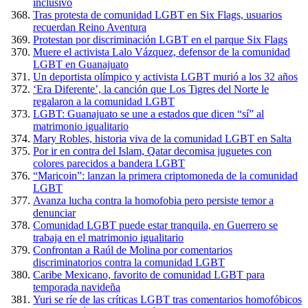
inclusivo
Tras protesta de comunidad LGBT en Six Flags, usuarios
recuerdan Reino Aventura
Protestan por discriminación LGBT en el parque Six Flags
Muere el activista Lalo Vázquez, defensor de la comunidad
LGBT en Guanajuato
Un deportista olímpico y activista LGBT murió a los 32 años
‘Era Diferente’, la canción que Los Tigres del Norte le
regalaron a la comunidad LGBT
LGBT: Guanajuato se une a estados que dicen “sí” al
matrimonio igualitario
Mary Robles, historia viva de la comunidad LGBT en Salta
Por ir en contra del Islam, Qatar decomisa juguetes con
colores parecidos a bandera LGBT
“Maricoin”: lanzan la primera criptomoneda de la comunidad
LGBT
Avanza lucha contra la homofobia pero persiste temor a
denunciar
Comunidad LGBT puede estar tranquila, en Guerrero se
trabaja en el matrimonio igualitario
Confrontan a Raúl de Molina por comentarios
discriminatorios contra la comunidad LGBT
Caribe Mexicano, favorito de comunidad LGBT para
temporada navideña
Yuri se ríe de las críticas LGBT tras comentarios homofóbicos