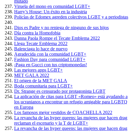
mutado
Viruela del mono en comunidad LGBT+
Harry’s House: Un éxito en la industria
Policías de Edomex agreden colectivos LGBT y a periodistas
Dios es Padre y no reniega de ninguno de sus hijos
Día contra la Homofobia
Danna Paola Rompe el Tecate Emblema 2022
Llega Tecate Emblema 2022
Balenciaga lo hace de nuevo
Agradecida con la comunidad LGBT+
Fashion Day para comunidad LGBT+
¡Paga en Gucci con tus criptomonedas!
Las mejores apps LGBT+
MET GALA 2022
El origen de la MET GALA
Boda comunitaria para LGBT+
Dr. Strange es censurado por protagonista LGBT
La aplicación de citas para LGBT «Romeo» está ayudando a
los ucranianos a encontrar un refugio amigable para LGBTQ
en Europa
Los famosos mejor vestidos de COACHELLA 2022
La revancha de las hyper queens: las mujeres que hacen drag
reclaman el escenario y la T de LGBT+
La revancha de las hyper queens: las mujeres que hacen drag