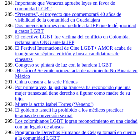
Importante que Veracruz apruebe leyes en favor de
comunidad LGBT
“Presentes”, el proyecto que conmemorará 40 años de
visibilidad de la comunidad en Guadalajara
Dos nuevos informes para pedirle a la JEP que le dé prioridad
a casos LGBT
El colectivo LGBT fue víctima del conflicto en Colombia,
reclama una ONG ante la JEP
El Festival Internacional de Cine LGBT+ AMOR acaba de
inaugurar su séptima edición y busca candidaturas de
cineastas
Congreso se pintará de luz con la bandera LGBT
¡Histórico! Se emite primera acta de nacimiento No Binaria en
México
China censura a la serie Friends
Por primera vez, la justicia francesa ha reconocido que una
mujer transexual tiene derecho a figurar como madre de su
hijo.
Muere la actriz Isabel Torres (‘Veneno’)
El gobierno israelí ha prohibido a los médicos practicar
terapias de conversión sexual
Los colombianos LGBT logran reconocimiento en una ciudad
con un legado de abusos
Programa de Derechos Humanos de Celaya tomará en cuenta
a la comunidad LGBT