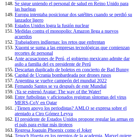
Se sigue uniendo el personal de salud en Reino Unido para
las huelgas
Europa intentaba posicionar dos satélites cuando se perdió su
lanzador ligero
Estados Unidos logra la fusión nuclear
Medidas contra el monopolio: Amazon llega a nuevos
acuerdos
Trabajadores indígenas: los retos que enfrentan
Xiaomi se suma a las empresas tecnológicas que comienzan
recortes de personal
Ante acusaciones de Perú, el gobierno mexicano admite dar
asilo a familia del ex presidente de Perú
Descartan duplicado de boletos en concierto de Bad Bunny
Capital de Ucrania bombardeada por drones rusos
Argentina se vuelve campeón del mundial 2022
Fernando Santos se va después de este Mundial
¡Ya se estrenó Avatar: The way of the Water!
Entre futbolistas y aficionados registran síntomas del virus
MERS-CoV en Qatar
¿Tienen apoyo los periodistas? AMLO se expresa sobre el
atentado a Ciro Gómez Leyva
El presidente de Estados Unidos propone regular las armas en
el país para evitar más tiroteos
Regresa Joaquin Phoenix como el Joker
Tenoch Huerta en los premios de la academia, Marvel quiere