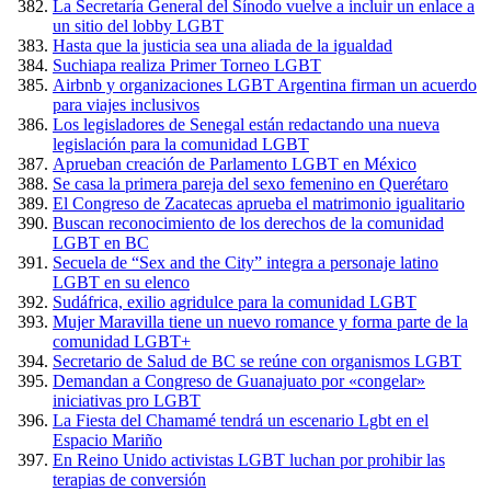
La Secretaría General del Sínodo vuelve a incluir un enlace a
un sitio del lobby LGBT
Hasta que la justicia sea una aliada de la igualdad
Suchiapa realiza Primer Torneo LGBT
Airbnb y organizaciones LGBT Argentina firman un acuerdo
para viajes inclusivos
Los legisladores de Senegal están redactando una nueva
legislación para la comunidad LGBT
Aprueban creación de Parlamento LGBT en México
Se casa la primera pareja del sexo femenino en Querétaro
El Congreso de Zacatecas aprueba el matrimonio igualitario
Buscan reconocimiento de los derechos de la comunidad
LGBT en BC
Secuela de “Sex and the City” integra a personaje latino
LGBT en su elenco
Sudáfrica, exilio agridulce para la comunidad LGBT
Mujer Maravilla tiene un nuevo romance y forma parte de la
comunidad LGBT+
Secretario de Salud de BC se reúne con organismos LGBT
Demandan a Congreso de Guanajuato por «congelar»
iniciativas pro LGBT
La Fiesta del Chamamé tendrá un escenario Lgbt en el
Espacio Mariño
En Reino Unido activistas LGBT luchan por prohibir las
terapias de conversión