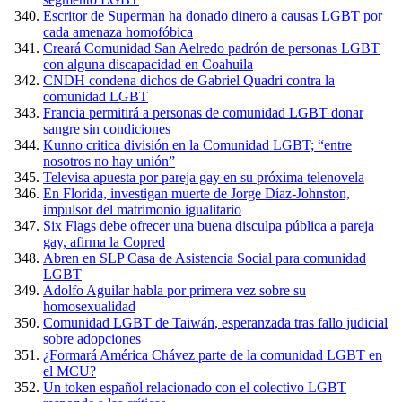
Escritor de Superman ha donado dinero a causas LGBT por
cada amenaza homofóbica
Creará Comunidad San Aelredo padrón de personas LGBT
con alguna discapacidad en Coahuila
CNDH condena dichos de Gabriel Quadri contra la
comunidad LGBT
Francia permitirá a personas de comunidad LGBT donar
sangre sin condiciones
Kunno critica división en la Comunidad LGBT; “entre
nosotros no hay unión”
Televisa apuesta por pareja gay en su próxima telenovela
En Florida, investigan muerte de Jorge Díaz-Johnston,
impulsor del matrimonio igualitario
Six Flags debe ofrecer una buena disculpa pública a pareja
gay, afirma la Copred
Abren en SLP Casa de Asistencia Social para comunidad
LGBT
Adolfo Aguilar habla por primera vez sobre su
homosexualidad
Comunidad LGBT de Taiwán, esperanzada tras fallo judicial
sobre adopciones
¿Formará América Chávez parte de la comunidad LGBT en
el MCU?
Un token español relacionado con el colectivo LGBT