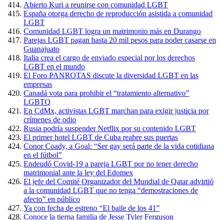
Abierto Kuri a reunirse con comunidad LGBT
España otorga derecho de reproducción asistida a comunidad
LGBT
Comunidad LGBT logra un matrimonio más en Durango
Parejas LGBT pagan hasta 20 mil pesos para poder casarse en
Guanajuato
Italia crea el cargo de enviado especial por los derechos
LGBT en el mundo
El Foro PANROTAS discute la diversidad LGBT en las
empresas
Canadá vota para prohibir el “tratamiento alternativo”
LGBTQ
En CdMx, activistas LGBT marchan para exigir justicia por
crímenes de odio
Rusia podría suspender Netflix por su contenido LGBT
El primer hotel LGBT de Cuba reabre sus puertas
Conor Coady, a Goal: “Ser gay será parte de la vida cotidiana
en el fútbol”
Endeudó Covid-19 a pareja LGBT por no tener derecho
matrimonial ante la ley del Edomex
El jefe del Comité Organizador del Mundial de Qatar advirtió
a la comunidad LGBT que no tenga “demostraciones de
afecto” en público
Ya con fecha de estreno “El baile de los 41”
Conoce la tierna familia de Jesse Tyler Ferguson