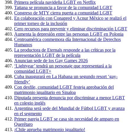
Primera película navideña LGBT en Netflix
Tatiana se pronuncia a favor de la comunidad LGBT
Congreso de MTY cierra puerta a comunidad LGBT
En colaboración con Conapred y Acnur México se realizó el
primer torneo de la inclusión
Cero recursos para prevenir y eliminar discriminación LGBT
Aumenta la depresión entre las personas LGBT en Polonia
Centroamérica conmemora día Internacional de Derechos
Humanos
La productora de Eternals responde a las críticas por la
representación LGBT de la película
Anuncian sede de los Gay Games 2026
‘Lightyear’ tendrá un personaje que representará a la
comunidad LGBT+
Cuba inaugurará en La Habana un segundo resort ‘gay-
friendly’
Con desfile, comunidad LGBT festeja aprobación del
matrimonio igualitario en Sinaloa
Diputada presenta denuncia por discriminar a menor LGBT
en colegio inglés
Argentina será sede del Mundial de Fútbol LGBT y avanza
en el segmento
Primer pareja LGBT se casa sin necesidad de amparo en
Querétaro
¡Chile aprueba matrimonio igualitario!