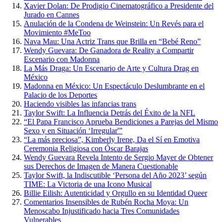
Xavier Dolan: De Prodigio Cinematográfico a Presidente del
Jurado en Cannes
Anulación de la Condena de Weinstein: Un Revés para el
Movimiento #MeToo
Nava Mau: Una Actriz Trans que Brilla en “Bebé Reno”
Wendy Guevara: De Ganadora de Reality a Compartir
Escenario con Madonna
La Más Draga: Un Escenario de Arte y Cultura Drag en
México
Madonna en México: Un Espectáculo Deslumbrante en el
Palacio de los Deportes
Haciendo visibles las infancias trans
Taylor Swift: La Influencia Detrás del Éxito de la NFL
“El Papa Francisco Aprueba Bendiciones a Parejas del Mismo
Sexo y en Situación ‘Irregular'”
“La más preciosa”, Kimberly Irene, Da el Sí en Emotiva
Ceremonia Religiosa con Óscar Barajas
Wendy Guevara Revela Intento de Sergio Mayer de Obtener
sus Derechos de Imagen de Manera Cuestionable
Taylor Swift, la Indiscutible ‘Persona del Año 2023’ según
TIME: La Victoria de una Icono Musical
Billie Eilish: Autenticidad y Orgullo en su Identidad Queer
Comentarios Insensibles de Rubén Rocha Moya: Un
Menoscabo Injustificado hacia Tres Comunidades
Vulnerables