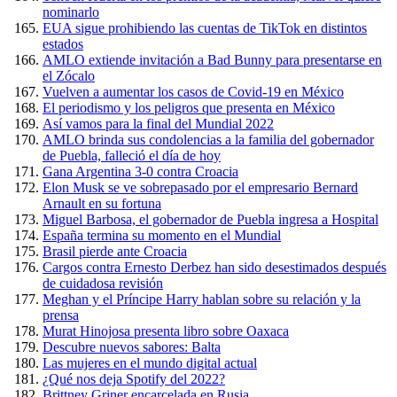
nominarlo
EUA sigue prohibiendo las cuentas de TikTok en distintos
estados
AMLO extiende invitación a Bad Bunny para presentarse en
el Zócalo
Vuelven a aumentar los casos de Covid-19 en México
El periodismo y los peligros que presenta en México
Así vamos para la final del Mundial 2022
AMLO brinda sus condolencias a la familia del gobernador
de Puebla, falleció el día de hoy
Gana Argentina 3-0 contra Croacia
Elon Musk se ve sobrepasado por el empresario Bernard
Arnault en su fortuna
Miguel Barbosa, el gobernador de Puebla ingresa a Hospital
España termina su momento en el Mundial
Brasil pierde ante Croacia
Cargos contra Ernesto Derbez han sido desestimados después
de cuidadosa revisión
Meghan y el Príncipe Harry hablan sobre su relación y la
prensa
Murat Hinojosa presenta libro sobre Oaxaca
Descubre nuevos sabores: Balta
Las mujeres en el mundo digital actual
¿Qué nos deja Spotify del 2022?
Brittney Griner encarcelada en Rusia