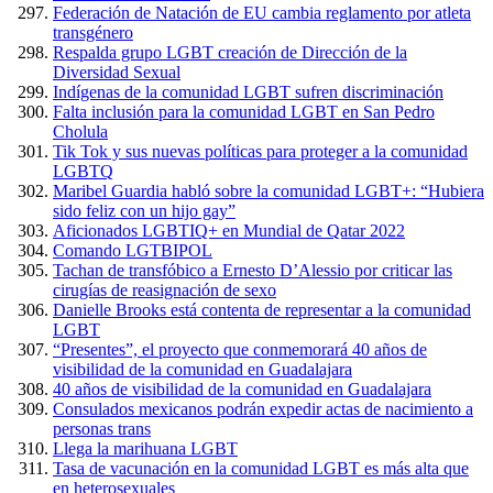
Federación de Natación de EU cambia reglamento por atleta
transgénero
Respalda grupo LGBT creación de Dirección de la
Diversidad Sexual
Indígenas de la comunidad LGBT sufren discriminación
Falta inclusión para la comunidad LGBT en San Pedro
Cholula
Tik Tok y sus nuevas políticas para proteger a la comunidad
LGBTQ
Maribel Guardia habló sobre la comunidad LGBT+: “Hubiera
sido feliz con un hijo gay”
Aficionados LGBTIQ+ en Mundial de Qatar 2022
Comando LGTBIPOL
Tachan de transfóbico a Ernesto D’Alessio por criticar las
cirugías de reasignación de sexo
Danielle Brooks está contenta de representar a la comunidad
LGBT
“Presentes”, el proyecto que conmemorará 40 años de
visibilidad de la comunidad en Guadalajara
40 años de visibilidad de la comunidad en Guadalajara
Consulados mexicanos podrán expedir actas de nacimiento a
personas trans
Llega la marihuana LGBT
Tasa de vacunación en la comunidad LGBT es más alta que
en heterosexuales