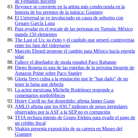
de Fernando Becerril
Beyonce se convierte en la artista más condecorada en la
historia de los premios de la música: Grammy
El Universal se ve involucrado en casos de soborno con
Genaro García Luna
Para ayudar en el rescate de las personas en Turquía: México
manda 150 elementos
The Last of Us: su éxito y el capítulo que generó controversia
entre los fans del videojuego
Marcelo Ebrard propone el cambio para México hacía energía
solar
Fallece el diseñador de moda español Paco Rabanne
Diego Boneta es una de las estrellas de la próxima bioserie de
Amazon Prime sobre Paco Stanley
Gloria Trevi culpa a la reputación que le ”han dado” de no
tener la fama que debería
La actriz mexicana Michelle Rodríguez responde a
comentarios gordofóbicos
Henry Cavill no fue despedido: afirma James Gunn
AMLO afirma que los 830.7 millones de pesos irregulares
observados por la ASF a la SEP no es corrupción
TFJA rechaza intento de Grupo Elektra para evadir el pago de
un crédito fiscal
Shakira presenta exposición de su carrera en Museo del
Grammy