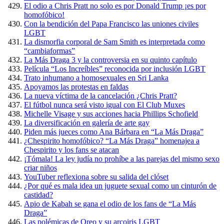
El odio a Chris Pratt no solo es por Donald Trump ¡es por
homofóbico!
Con la bendición del Papa Francisco las uniones civiles
LGBT
La dismorfia corporal de Sam Smith es interpretada como
“cambiaformas”
La Más Draga 3 y la controversia en su quinto capítulo
Película “Los Increíbles” reconocida por inclusión LGBT
Trato inhumano a homosexuales en Sri Lanka
Apoyamos las protestas en faldas
La nueva víctima de la cancelación ¿Chris Pratt?
El fútbol nunca será visto igual con El Club Muxes
Michelle Visage y sus acciones hacia Phillips Schofield
La diversificación en galería de arte gay
Piden más jueces como Ana Bárbara en “La Más Draga”
¿Chespirito homofóbico? “La Más Draga” homenajea a
Chespirito y los fans se atacan
¡Tómala! La ley judía no prohíbe a las parejas del mismo sexo
criar niños
YouTuber reflexiona sobre su salida del clóset
¿Por qué es mala idea un juguete sexual como un cinturón de
castidad?
Apio de Kabah se gana el odio de los fans de “La Más
Draga”
Las polémicas de Oreo y su arcoiris LGBT