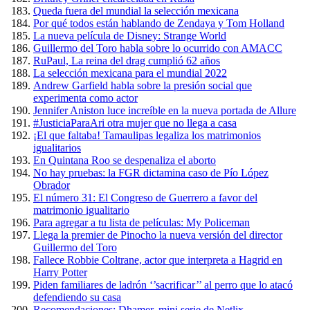
Queda fuera del mundial la selección mexicana
Por qué todos están hablando de Zendaya y Tom Holland
La nueva película de Disney: Strange World
Guillermo del Toro habla sobre lo ocurrido con AMACC
RuPaul, La reina del drag cumplió 62 años
La selección mexicana para el mundial 2022
Andrew Garfield habla sobre la presión social que
experimenta como actor
Jennifer Aniston luce increíble en la nueva portada de Allure
#JusticiaParaAri otra mujer que no llega a casa
¡El que faltaba! Tamaulipas legaliza los matrimonios
igualitarios
En Quintana Roo se despenaliza el aborto
No hay pruebas: la FGR dictamina caso de Pío López
Obrador
El número 31: El Congreso de Guerrero a favor del
matrimonio igualitario
Para agregar a tu lista de películas: My Policeman
Llega la premier de Pinocho la nueva versión del director
Guillermo del Toro
Fallece Robbie Coltrane, actor que interpreta a Hagrid en
Harry Potter
Piden familiares de ladrón ‘’sacrificar’’ al perro que lo atacó
defendiendo su casa
Recomendaciones: Dhamer, mini serie de Netlix