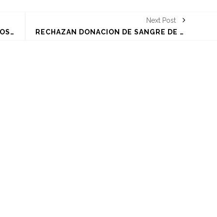
Next Post
BABADOOK Y PENNYWISE, ¿SÍMBOLOS #LGBT?
RECHAZAN DONACIÓN DE SANGRE DE EXINTEGRANTE DE NSYNC POR SER GAY