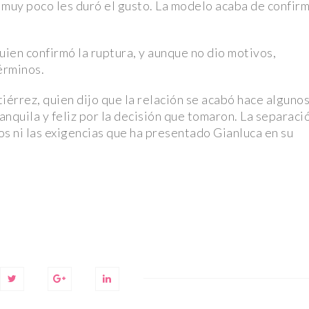
 muy poco les duró el gusto. La modelo acaba de confir
uien confirmó la ruptura, y aunque no dio motivos,
érminos.
ACTUALIDAD
ACTUALI
rrez, quien dijo que la relación se acabó hace alguno
anquila y feliz por la decisión que tomaron. La separaci
os ni las exigencias que ha presentado Gianluca en su
LA VOZ DE LA
L
RESISTENCIA: MELIBEA
CONFL
EL
OBONO Y LA LUCHA
LA CO
N
LGTBI EN GUINEA
J.K. 
ECUATORIAL
NUEVA
6 mayo, 2024
3 mayo