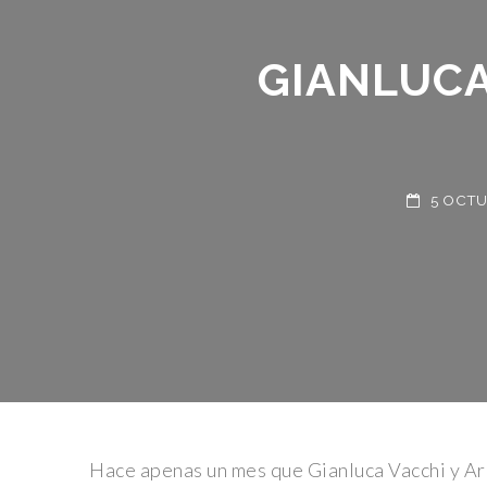
GIANLUCA 
5 OCTUBR
Hace apenas un mes que Gianluca Vacchi y Ar