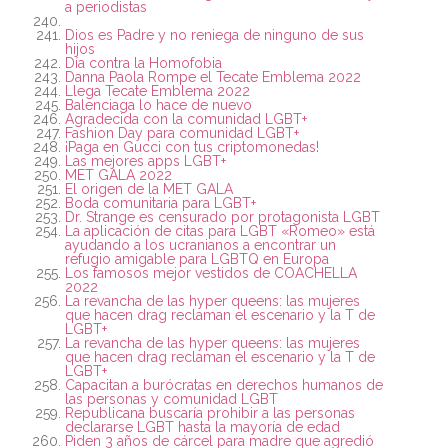
a periodistas
Dios es Padre y no reniega de ninguno de sus
hijos
Día contra la Homofobia
Danna Paola Rompe el Tecate Emblema 2022
Llega Tecate Emblema 2022
Balenciaga lo hace de nuevo
Agradecida con la comunidad LGBT+
Fashion Day para comunidad LGBT+
¡Paga en Gucci con tus criptomonedas!
Las mejores apps LGBT+
MET GALA 2022
El origen de la MET GALA
Boda comunitaria para LGBT+
Dr. Strange es censurado por protagonista LGBT
La aplicación de citas para LGBT «Romeo» está
ayudando a los ucranianos a encontrar un
refugio amigable para LGBTQ en Europa
Los famosos mejor vestidos de COACHELLA
2022
La revancha de las hyper queens: las mujeres
que hacen drag reclaman el escenario y la T de
LGBT+
La revancha de las hyper queens: las mujeres
que hacen drag reclaman el escenario y la T de
LGBT+
Capacitan a burócratas en derechos humanos de
las personas y comunidad LGBT
Republicana buscaría prohibir a las personas
declararse LGBT hasta la mayoría de edad
Piden 3 años de cárcel para madre que agredió