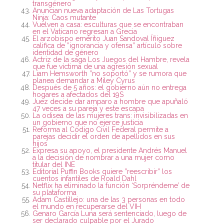
transgénero
Anuncian nueva adaptación de Las Tortugas
Ninja: Caos mutante
Vuelven a casa: esculturas que se encontraban
en el Vaticano regresan a Grecia
El arzobispo emérito Juan Sandoval Íñiguez
califica de ”ignorancia y ofensa” artículo sobre
identidad de género
Actriz de la saga Los Juegos del Hambre, revela
que fue víctima de una agresión sexual
Liam Hemsworth ”no soportó” y se rumora que
planea demandar a Miley Cyrus
Después de 5 años: el gobierno aún no entrega
hogares a afectados del 19S
Juez decide dar amparo a hombre que apuñaló
47 veces a su pareja y este escapa
La odisea de las mujeres trans: invisibilizadas en
un gobierno que no ejerce justicia
Reforma al Código Civil Federal permite a
parejas decidir el orden de apellidos en sus
hijos
Expresa su apoyo, el presidente Andrés Manuel
a la decisión de nombrar a una mujer como
titular del INE
Editorial Puffin Books quiere ”reescribir” los
cuentos infantiles de Roald Dahl
Netflix ha eliminado la función ‘Sorpréndeme’ de
su plataforma
Adam Castillejo: una de las 3 personas en todo
el mundo en recuperarse del VIH
Genaro García Luna será sentenciado, luego de
ser declarado culpable por el Jurado