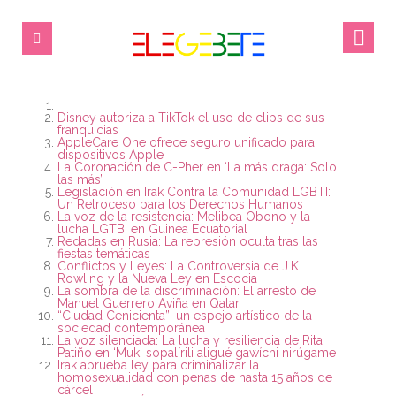
Disney autoriza a TikTok el uso de clips de sus
franquicias
AppleCare One ofrece seguro unificado para
dispositivos Apple
La Coronación de C-Pher en ‘La más draga: Solo
las más’
Legislación en Irak Contra la Comunidad LGBTI:
Un Retroceso para los Derechos Humanos
La voz de la resistencia: Melibea Obono y la
lucha LGTBI en Guinea Ecuatorial
Redadas en Rusia: La represión oculta tras las
fiestas temáticas
Conflictos y Leyes: La Controversia de J.K.
Rowling y la Nueva Ley en Escocia
La sombra de la discriminación: El arresto de
Manuel Guerrero Aviña en Qatar
“Ciudad Cenicienta”: un espejo artístico de la
sociedad contemporánea
La voz silenciada: La lucha y resiliencia de Rita
Patiño en ‘Muki sopalírili aligué gawíchi nirúgame
Irak aprueba ley para criminalizar la
homosexualidad con penas de hasta 15 años de
cárcel