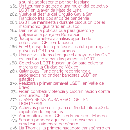
a su hija adolescente por ser lesbiana
Un tucumano golpeó a una mujer del colectivo
LGBT en la avenida Mate de Luna
Vuelve el desfile del Orgullo Gay a San
Francisco tras dos años de pandemia
LGBT: Se manifiestan durante discusión por el
matrimonio igualitario en Jalisco
Denuncian a policías que persiguieron y
golpearon a pareja en Roma Sur
Jucopo someterá a análisis agenda de
colectivos LGBT en Tabasco
En EU, despiden a profesor sustituto por regalar
pulseras LGBT a sus alumnos
Una activista trans dice que el apoyo de las ONG
es una fortaleza para las personas LGBT
Colectivos LGBT buscan unión para celebrar
marcha en la Ciudad de México
Qatar 2022: Funcionario recomienda a
aficionados no ondear banderas LGBT en
estadios
Realizarán primer carnaval LGBT+ en Valle de
Bravo
Piden combatir violencia y discriminación contra
comunidad LGBT
¡DISNEY REINSTAURA BESO LGBT EN
LIGHTYEAR!
Activistas piden en Tijuana el fin del Título 42 de
expulsión de migrantes
Abren oficina pro LGBT en Francisco I. Madero
Senado pondera agenda sinaloense para
erradicar la violencia de género
Lia Thomas, la primera nadadora transgénero en