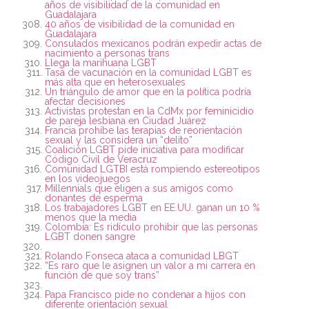
años de visibilidad de la comunidad en
Guadalajara
40 años de visibilidad de la comunidad en
Guadalajara
Consulados mexicanos podrán expedir actas de
nacimiento a personas trans
Llega la marihuana LGBT
Tasa de vacunación en la comunidad LGBT es
más alta que en heterosexuales
Un triángulo de amor que en la política podría
afectar decisiones
Activistas protestan en la CdMx por feminicidio
de pareja lesbiana en Ciudad Juárez
Francia prohíbe las terapias de reorientación
sexual y las considera un “delito”
Coalición LGBT pide iniciativa para modificar
Código Civil de Veracruz
Comunidad LGTBI está rompiendo estereotipos
en los videojuegos
Millennials que eligen a sus amigos como
donantes de esperma
Los trabajadores LGBT en EE.UU. ganan un 10 %
menos que la media
Colombia: Es ridículo prohibir que las personas
LGBT donen sangre
Rolando Fonseca ataca a comunidad LBGT
“Es raro que le asignen un valor a mi carrera en
función de que soy trans”
Papa Francisco pide no condenar a hijos con
diferente orientación sexual