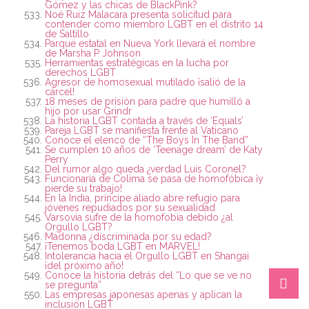
Gómez y las chicas de BlackPink?
Noé Ruiz Malacara presenta solicitud para
contender como miembro LGBT en el distrito 14
de Saltillo
Parque estatal en Nueva York llevará el nombre
de Marsha P Johnson
Herramientas estratégicas en la lucha por
derechos LGBT
Agresor de homosexual mutilado ¡salió de la
cárcel!
18 meses de prisión para padre que humilló a
hijo por usar Grindr
La historia LGBT contada a través de ‘Equals’
Pareja LGBT se manifiesta frente al Vaticano
Conoce el elenco de “The Boys In The Band”
Se cumplen 10 años de ‘Teenage dream’ de Katy
Perry
Del rumor algo queda ¿verdad Luis Coronel?
Funcionaria de Colima se pasa de homofóbica ¡y
pierde su trabajo!
En la India, príncipe aliado abre refugio para
jóvenes repudiados por su sexualidad
Varsovia sufre de la homofobia debido ¿al
Orgullo LGBT?
Madonna ¿discriminada por su edad?
¡Tenemos boda LGBT en MARVEL!
Intolerancia hacia el Orgullo LGBT en Shangai
¡del próximo año!
Conoce la historia detrás del “Lo que se ve no
se pregunta”
Las empresas japonesas apenas y aplican la
inclusión LGBT