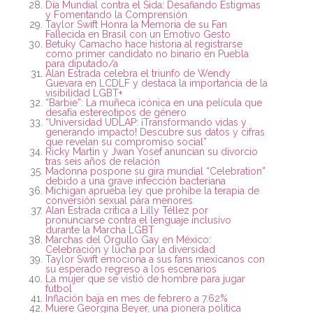
Día Mundial contra el Sida: Desafiando Estigmas
y Fomentando la Comprensión
Taylor Swift Honra la Memoria de su Fan
Fallecida en Brasil con un Emotivo Gesto
Betuky Camacho hace historia al registrarse
como primer candidato no binario en Puebla
para diputado/a
Alan Estrada celebra el triunfo de Wendy
Guevara en LCDLF y destaca la importancia de la
visibilidad LGBT+
“Barbie”: La muñeca icónica en una película que
desafía estereotipos de género
“Universidad UDLAP: ¡Transformando vidas y
generando impacto! Descubre sus datos y cifras
que revelan su compromiso social”
Ricky Martin y Jwan Yosef anuncian su divorcio
tras seis años de relación
Madonna pospone su gira mundial “Celebration”
debido a una grave infección bacteriana
Michigan aprueba ley que prohíbe la terapia de
conversión sexual para menores
Alan Estrada critica a Lilly Téllez por
pronunciarse contra el lenguaje inclusivo
durante la Marcha LGBT
Marchas del Orgullo Gay en México:
Celebración y lucha por la diversidad
Taylor Swift emociona a sus fans mexicanos con
su esperado regreso a los escenarios
La mujer que se vistió de hombre para jugar
fútbol
Inflación baja en mes de febrero a 7.62%
Muere Georgina Beyer, una pionera política