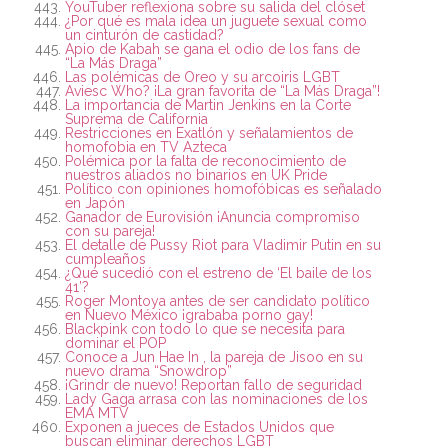
YouTuber reflexiona sobre su salida del clóset
¿Por qué es mala idea un juguete sexual como
un cinturón de castidad?
Apio de Kabah se gana el odio de los fans de
“La Más Draga”
Las polémicas de Oreo y su arcoiris LGBT
Aviesc Who? ¡La gran favorita de “La Más Draga”!
La importancia de Martin Jenkins en la Corte
Suprema de California
Restricciones en Exatlón y señalamientos de
homofobia en TV Azteca
Polémica por la falta de reconocimiento de
nuestros aliados no binarios en UK Pride
Político con opiniones homofóbicas es señalado
en Japón
Ganador de Eurovisión ¡Anuncia compromiso
con su pareja!
El detalle de Pussy Riot para Vladimir Putin en su
cumpleaños
¿Qué sucedió con el estreno de ‘El baile de los
41’?
Roger Montoya antes de ser candidato político
en Nuevo México ¡grababa porno gay!
Blackpink con todo lo que se necesita para
dominar el POP
Conoce a Jun Hae In , la pareja de Jisoo en su
nuevo drama “Snowdrop”
¡Grindr de nuevo! Reportan fallo de seguridad
Lady Gaga arrasa con las nominaciones de los
EMA MTV
Exponen a jueces de Estados Unidos que
buscan eliminar derechos LGBT