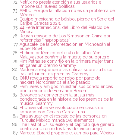
Netflix no presta atención a sus usuarios e
impone sus nuevas políticas
AMLO: Porque la inflación no es un problema de
México
Equipo mexicano de béisbol pierde en Serie del
Caribe Caracas 2023.
44 Feria Internacional del Libro del Palacio de
Minería
Retiran episodio de Los Simpson en China por
referencias ”inapropiadas”
Aguacate: de la deforestación en Michoacán al
Super Bowl
El director técnico del club de fútbol Yeni
Malatyaspor confirma la muerte de su portero
Kim Petras se convirtió en la primera mujer trans
en ganar un premio Grammy
Madonna responde a las críticas sobre su físico
tras actuar en los premios Grammy
ONU revela reporte de robo por parte de
hackers Norcoreanos el año pasado
Familiares y amigos muestran sus condolencias
por la muerte de Fernando Becerril
Beyonce se convierte en la artista más
condecorada en la historia de los premios de la
música: Grammy
El Universal se ve involucrado en casos de
soborno con Genaro García Luna
Para ayudar en el rescate de las personas en
Turquía: México manda 150 elementos
The Last of Us: su éxito y el capítulo que generó
controversia entre los fans del videojuego
Marcelo Ebrard propone el cambio para México