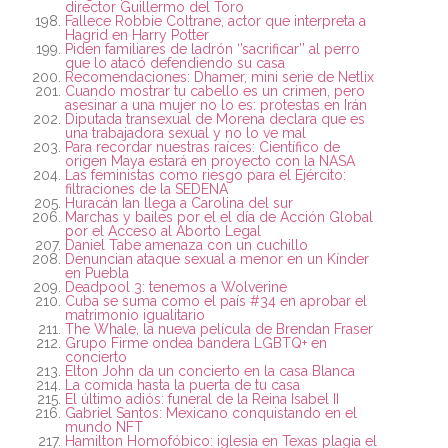
director Guillermo del Toro
Fallece Robbie Coltrane, actor que interpreta a
Hagrid en Harry Potter
Piden familiares de ladrón ‘’sacrificar’’ al perro
que lo atacó defendiendo su casa
Recomendaciones: Dhamer, mini serie de Netlix
Cuando mostrar tu cabello es un crimen, pero
asesinar a una mujer no lo es: protestas en Irán
Diputada transexual de Morena declara que es
una trabajadora sexual y no lo ve mal
Para recordar nuestras raíces: Científico de
origen Maya estará en proyecto con la NASA
Las feministas como riesgo para el Ejército:
filtraciones de la SEDENA
Huracán Ian llega a Carolina del sur
Marchas y bailes por el el día de Acción Global
por el Acceso al Aborto Legal
Daniel Tabe amenaza con un cuchillo
Denuncian ataque sexual a menor en un Kínder
en Puebla
Deadpool 3: tenemos a Wolverine
Cuba se suma como el país #34 en aprobar el
matrimonio igualitario
The Whale, la nueva película de Brendan Fraser
Grupo Firme ondea bandera LGBTQ+ en
concierto
Elton John da un concierto en la casa Blanca
La comida hasta la puerta de tu casa
El último adiós: funeral de la Reina Isabel II
Gabriel Santos: Mexicano conquistando en el
mundo NFT
Hamilton Homofóbico: iglesia en Texas plagia el