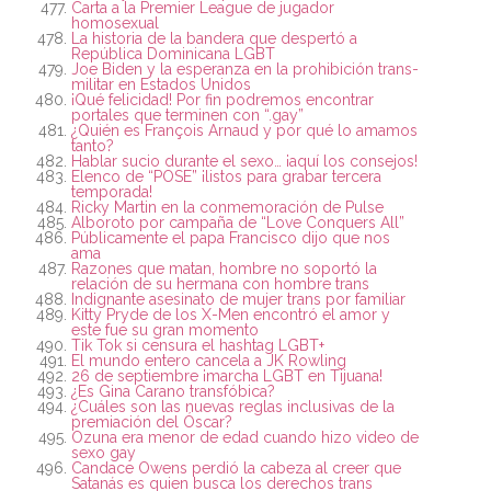
Carta a la Premier League de jugador
homosexual
La historia de la bandera que despertó a
República Dominicana LGBT
Joe Biden y la esperanza en la prohibición trans-
militar en Estados Unidos
¡Qué felicidad! Por fin podremos encontrar
portales que terminen con “.gay”
¿Quién es François Arnaud y por qué lo amamos
tanto?
Hablar sucio durante el sexo… ¡aquí los consejos!
Elenco de “POSE” ¡listos para grabar tercera
temporada!
Ricky Martin en la conmemoración de Pulse
Alboroto por campaña de “Love Conquers All”
Públicamente el papa Francisco dijo que nos
ama
Razones que matan, hombre no soportó la
relación de su hermana con hombre trans
Indignante asesinato de mujer trans por familiar
Kitty Pryde de los X-Men encontró el amor y
este fue su gran momento
Tik Tok si censura el hashtag LGBT+
El mundo entero cancela a JK Rowling
26 de septiembre ¡marcha LGBT en Tijuana!
¿Es Gina Carano transfóbica?
¿Cuáles son las nuevas reglas inclusivas de la
premiación del Óscar?
Ozuna era menor de edad cuando hizo video de
sexo gay
Candace Owens perdió la cabeza al creer que
Satanás es quien busca los derechos trans