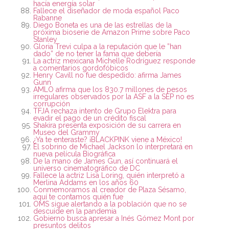
hacía energía solar
Fallece el diseñador de moda español Paco
Rabanne
Diego Boneta es una de las estrellas de la
próxima bioserie de Amazon Prime sobre Paco
Stanley
Gloria Trevi culpa a la reputación que le ”han
dado” de no tener la fama que debería
La actriz mexicana Michelle Rodríguez responde
a comentarios gordofóbicos
Henry Cavill no fue despedido: afirma James
Gunn
AMLO afirma que los 830.7 millones de pesos
irregulares observados por la ASF a la SEP no es
corrupción
TFJA rechaza intento de Grupo Elektra para
evadir el pago de un crédito fiscal
Shakira presenta exposición de su carrera en
Museo del Grammy
¿Ya te enteraste? ¡BLACKPINK viene a México!
El sobrino de Michael Jackson lo interpretará en
nueva película Biográfica
De la mano de James Gun, así continuará el
universo cinematográfico de DC
Fallece la actriz Lisa Loring, quién interpretó a
Merlina Addams en los años 60
Conmemoramos al creador de Plaza Sésamo,
aquí te contamos quién fue
OMS sigue alertando a la población que no se
descuide en la pandemia
Gobierno busca apresar a Inés Gómez Mont por
presuntos delitos