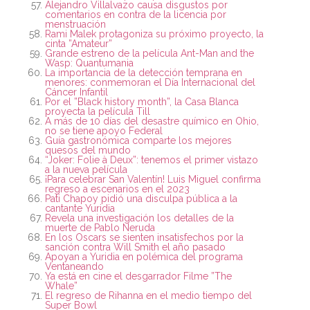
Alejandro Villalvazo causa disgustos por
comentarios en contra de la licencia por
menstruación
Rami Malek protagoniza su próximo proyecto, la
cinta ”Amateur”
Grande estreno de la película Ant-Man and the
Wasp: Quantumania
La importancia de la detección temprana en
menores: conmemoran el Día Internacional del
Cáncer Infantil
Por el ”Black history month”, la Casa Blanca
proyecta la película Till
A más de 10 días del desastre químico en Ohio,
no se tiene apoyo Federal
Guía gastronómica comparte los mejores
quesos del mundo
“Joker: Folie à Deux”: tenemos el primer vistazo
a la nueva película
¡Para celebrar San Valentín! Luis Miguel confirma
regreso a escenarios en el 2023
Pati Chapoy pidió una disculpa pública a la
cantante Yuridia
Revela una investigación los detalles de la
muerte de Pablo Neruda
En los Oscars se sienten insatisfechos por la
sanción contra Will Smith el año pasado
Apoyan a Yuridia en polémica del programa
Ventaneando
Ya está en cine el desgarrador Filme ”The
Whale”
El regreso de Rihanna en el medio tiempo del
Super Bowl