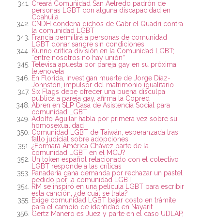
Creará Comunidad San Aelredo padrón de
personas LGBT con alguna discapacidad en
Coahuila
CNDH condena dichos de Gabriel Quadri contra
la comunidad LGBT
Francia permitirá a personas de comunidad
LGBT donar sangre sin condiciones
Kunno critica división en la Comunidad LGBT;
“entre nosotros no hay unión”
Televisa apuesta por pareja gay en su próxima
telenovela
En Florida, investigan muerte de Jorge Díaz-
Johnston, impulsor del matrimonio igualitario
Six Flags debe ofrecer una buena disculpa
pública a pareja gay, afirma la Copred
Abren en SLP Casa de Asistencia Social para
comunidad LGBT
Adolfo Aguilar habla por primera vez sobre su
homosexualidad
Comunidad LGBT de Taiwán, esperanzada tras
fallo judicial sobre adopciones
¿Formará América Chávez parte de la
comunidad LGBT en el MCU?
Un token español relacionado con el colectivo
LGBT responde a las críticas
Panadería gana demanda por rechazar un pastel
pedido por la comunidad LGBT
RM se inspiró en una película LGBT para escribir
esta canción, ¿de cuál se trata?
Exige comunidad LGBT bajar costo en trámite
para el cambio de identidad en Nayarit
Gertz Manero es Juez y parte en el caso UDLAP,