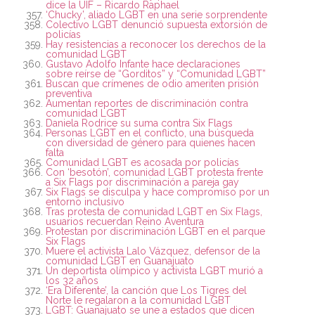
dice la UIF – Ricardo Raphael
‘Chucky’, aliado LGBT en una serie sorprendente
Colectivo LGBT denunció supuesta extorsión de
policías
Hay resistencias a reconocer los derechos de la
comunidad LGBT
Gustavo Adolfo Infante hace declaraciones
sobre reírse de “Gorditos” y “Comunidad LGBT”
Buscan que crímenes de odio ameriten prisión
preventiva
Aumentan reportes de discriminación contra
comunidad LGBT
Daniela Rodrice su suma contra Six Flags
Personas LGBT en el conflicto, una búsqueda
con diversidad de género para quienes hacen
falta
Comunidad LGBT es acosada por policías
Con ‘besotón’, comunidad LGBT protesta frente
a Six Flags por discriminación a pareja gay
Six Flags se disculpa y hace compromiso por un
entorno inclusivo
Tras protesta de comunidad LGBT en Six Flags,
usuarios recuerdan Reino Aventura
Protestan por discriminación LGBT en el parque
Six Flags
Muere el activista Lalo Vázquez, defensor de la
comunidad LGBT en Guanajuato
Un deportista olímpico y activista LGBT murió a
los 32 años
‘Era Diferente’, la canción que Los Tigres del
Norte le regalaron a la comunidad LGBT
LGBT: Guanajuato se une a estados que dicen