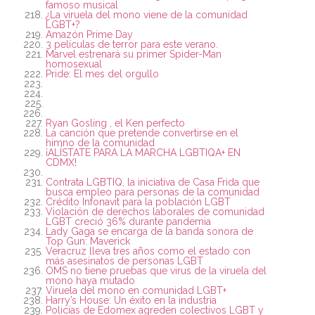
famoso musical
¿La viruela del mono viene de la comunidad
LGBT+?
Amazón Prime Day
3 películas de terror para este verano.
Marvel estrenará su primer Spider-Man
homosexual
Pride: El mes del orgullo
Ryan Gosling , el Ken perfecto
La canción que pretende convertirse en el
himno de la comunidad
¡ALÍSTATE PARA LA MARCHA LGBTIQA+ EN
CDMX!
Contrata LGBTIQ, la iniciativa de Casa Frida que
busca empleo para personas de la comunidad
Crédito Infonavit para la población LGBT
Violación de derechos laborales de comunidad
LGBT creció 36% durante pandemia
Lady Gaga se encarga de la banda sonora de
Top Gun: Maverick
Veracruz lleva tres años como el estado con
más asesinatos de personas LGBT
OMS no tiene pruebas que virus de la viruela del
mono haya mutado
Viruela del mono en comunidad LGBT+
Harry’s House: Un éxito en la industria
Policías de Edomex agreden colectivos LGBT y