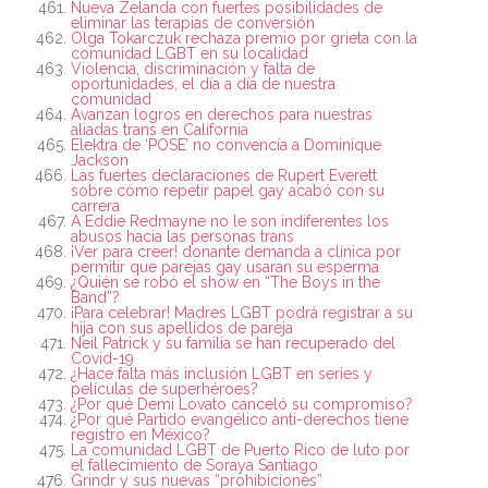
Nueva Zelanda con fuertes posibilidades de
eliminar las terapias de conversión
Olga Tokarczuk rechaza premio por grieta con la
comunidad LGBT en su localidad
Violencia, discriminación y falta de
oportunidades, el día a día de nuestra
comunidad
Avanzan logros en derechos para nuestras
aliadas trans en California
Elektra de ‘POSE’ no convencía a Dominique
Jackson
Las fuertes declaraciones de Rupert Everett
sobre cómo repetir papel gay acabó con su
carrera
A Eddie Redmayne no le son indiferentes los
abusos hacia las personas trans
¡Ver para creer! donante demanda a clínica por
permitir que parejas gay usaran su esperma
¿Quién se robó el show en “The Boys in the
Band”?
¡Para celebrar! Madres LGBT podrá registrar a su
hija con sus apellidos de pareja
Neil Patrick y su familia se han recuperado del
Covid-19
¿Hace falta más inclusión LGBT en series y
películas de superhéroes?
¿Por qué Demi Lovato canceló su compromiso?
¿Por qué Partido evangélico anti-derechos tiene
registro en México?
La comunidad LGBT de Puerto Rico de luto por
el fallecimiento de Soraya Santiago
Grindr y sus nuevas “prohibiciones”