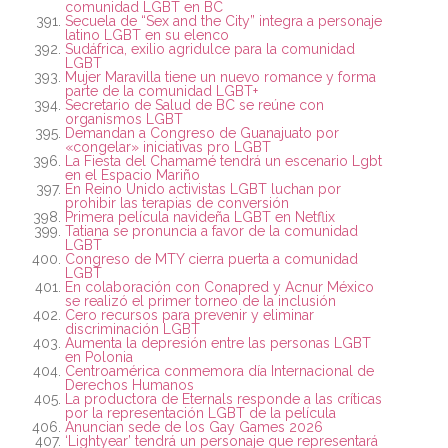
comunidad LGBT en BC
Secuela de “Sex and the City” integra a personaje
latino LGBT en su elenco
Sudáfrica, exilio agridulce para la comunidad
LGBT
Mujer Maravilla tiene un nuevo romance y forma
parte de la comunidad LGBT+
Secretario de Salud de BC se reúne con
organismos LGBT
Demandan a Congreso de Guanajuato por
«congelar» iniciativas pro LGBT
La Fiesta del Chamamé tendrá un escenario Lgbt
en el Espacio Mariño
En Reino Unido activistas LGBT luchan por
prohibir las terapias de conversión
Primera película navideña LGBT en Netflix
Tatiana se pronuncia a favor de la comunidad
LGBT
Congreso de MTY cierra puerta a comunidad
LGBT
En colaboración con Conapred y Acnur México
se realizó el primer torneo de la inclusión
Cero recursos para prevenir y eliminar
discriminación LGBT
Aumenta la depresión entre las personas LGBT
en Polonia
Centroamérica conmemora día Internacional de
Derechos Humanos
La productora de Eternals responde a las críticas
por la representación LGBT de la película
Anuncian sede de los Gay Games 2026
‘Lightyear’ tendrá un personaje que representará