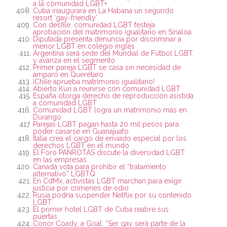
a la comunidad LGBT+
Cuba inaugurará en La Habana un segundo
resort ‘gay-friendly’
Con desfile, comunidad LGBT festeja
aprobación del matrimonio igualitario en Sinaloa
Diputada presenta denuncia por discriminar a
menor LGBT en colegio inglés
Argentina será sede del Mundial de Fútbol LGBT
y avanza en el segmento
Primer pareja LGBT se casa sin necesidad de
amparo en Querétaro
¡Chile aprueba matrimonio igualitario!
Abierto Kuri a reunirse con comunidad LGBT
España otorga derecho de reproducción asistida
a comunidad LGBT
Comunidad LGBT logra un matrimonio más en
Durango
Parejas LGBT pagan hasta 20 mil pesos para
poder casarse en Guanajuato
Italia crea el cargo de enviado especial por los
derechos LGBT en el mundo
El Foro PANROTAS discute la diversidad LGBT
en las empresas
Canadá vota para prohibir el “tratamiento
alternativo” LGBTQ
En CdMx, activistas LGBT marchan para exigir
justicia por crímenes de odio
Rusia podría suspender Netflix por su contenido
LGBT
El primer hotel LGBT de Cuba reabre sus
puertas
Conor Coady, a Goal: “Ser gay será parte de la