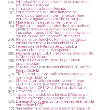
¡Histórico! Se emite primera acta de nacimiento
No Binaria en México
China censura a la serie Friends
Por primera vez, la justicia francesa ha
reconocido que una mujer transexual tiene
derecho a figurar como madre de su hijo.
Muere la actriz Isabel Torres (‘Veneno’)
El gobierno israelí ha prohibido a los médicos
practicar terapias de conversión sexual
Los colombianos LGBT logran reconocimiento
en una ciudad con un legado de abusos
Programa de Derechos Humanos de Celaya
tomará en cuenta a la comunidad LGBT
Federación de Natación de EU cambia
reglamento por atleta transgénero
Respalda grupo LGBT creación de Dirección de
la Diversidad Sexual
Indígenas de la comunidad LGBT sufren
discriminación
Falta inclusión para la comunidad LGBT en San
Pedro Cholula
Tik Tok y sus nuevas políticas para proteger a la
comunidad LGBTQ
Maribel Guardia habló sobre la comunidad
LGBT+: “Hubiera sido feliz con un hijo gay”
Aficionados LGBTIQ+ en Mundial de Qatar 2022
Comando LGTBIPOL
Tachan de transfóbico a Ernesto D’Alessio por
criticar las cirugías de reasignación de sexo
Danielle Brooks está contenta de representar a la
comunidad LGBT
“Presentes”, el proyecto que conmemorará 40