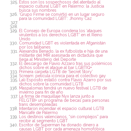
Estos son los sospechosos del atentado al
espacio cultural LGBT en Palermo: la Justicia
busca sus nombres
‘Grupo Firme se convirtió en un lugar seguro
para la comunidad LGBT’: Jhonny Caz
El Consejo de Europa condena los ‘ataques
virulentos a los derechos LGBT’ en el Reino
Unido
Comunidad LGBT es violentada en Afganistán
por los talibanes
Alexandra Benado, la ex futbolista e hija de una
militante del MIR asesinada en dictadura que
llega al Ministerio del Deporte
El descargo de Flavio Azzaro tras sus polémicos
dichos sobre el ataque al bar LGBTIQ+
Primera carpeta LGTB de ‘Secret Story’
Scream: película icónica para el colectivo gay
Lali Espósito estalló contra Flavio Azarro por sus
dichos sobre la comunidad LGTB
Maspalomas tendrá un nuevo festival LGTB de
invierno para fin de año
La firma de maquillaje Nyx lanza junto a
FELGTBI+ un programa de becas para personas
trans desempleadas
Intentaron incendiar el espacio cultural LGTB
Maricafé de Palermo
Los destinos valencianos, “sin complejos” para
recibir al segmento LGBT
Escritor de Superman ha donado dinero a
causas LGBT por cada amenaza homofóbica