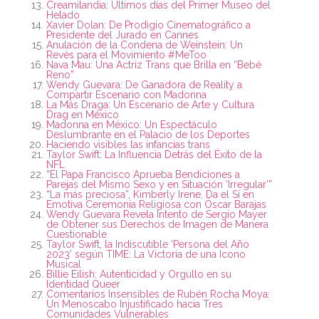
Creamilandia: Últimos días del Primer Museo del
Helado
Xavier Dolan: De Prodigio Cinematográfico a
Presidente del Jurado en Cannes
Anulación de la Condena de Weinstein: Un
Revés para el Movimiento #MeToo
Nava Mau: Una Actriz Trans que Brilla en “Bebé
Reno”
Wendy Guevara: De Ganadora de Reality a
Compartir Escenario con Madonna
La Más Draga: Un Escenario de Arte y Cultura
Drag en México
Madonna en México: Un Espectáculo
Deslumbrante en el Palacio de los Deportes
Haciendo visibles las infancias trans
Taylor Swift: La Influencia Detrás del Éxito de la
NFL
“El Papa Francisco Aprueba Bendiciones a
Parejas del Mismo Sexo y en Situación ‘Irregular'”
“La más preciosa”, Kimberly Irene, Da el Sí en
Emotiva Ceremonia Religiosa con Óscar Barajas
Wendy Guevara Revela Intento de Sergio Mayer
de Obtener sus Derechos de Imagen de Manera
Cuestionable
Taylor Swift, la Indiscutible ‘Persona del Año
2023’ según TIME: La Victoria de una Icono
Musical
Billie Eilish: Autenticidad y Orgullo en su
Identidad Queer
Comentarios Insensibles de Rubén Rocha Moya:
Un Menoscabo Injustificado hacia Tres
Comunidades Vulnerables