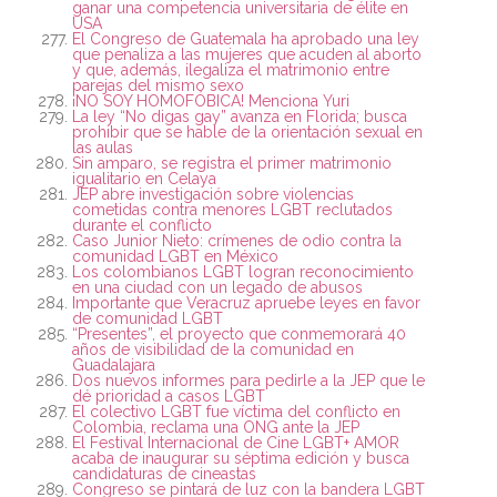
ganar una competencia universitaria de élite en
USA
El Congreso de Guatemala ha aprobado una ley
que penaliza a las mujeres que acuden al aborto
y que, además, ilegaliza el matrimonio entre
parejas del mismo sexo
¡NO SOY HOMOFÓBICA! Menciona Yuri
La ley “No digas gay” avanza en Florida; busca
prohibir que se hable de la orientación sexual en
las aulas
Sin amparo, se registra el primer matrimonio
igualitario en Celaya
JEP abre investigación sobre violencias
cometidas contra menores LGBT reclutados
durante el conflicto
Caso Junior Nieto: crímenes de odio contra la
comunidad LGBT en México
Los colombianos LGBT logran reconocimiento
en una ciudad con un legado de abusos
Importante que Veracruz apruebe leyes en favor
de comunidad LGBT
“Presentes”, el proyecto que conmemorará 40
años de visibilidad de la comunidad en
Guadalajara
Dos nuevos informes para pedirle a la JEP que le
dé prioridad a casos LGBT
El colectivo LGBT fue víctima del conflicto en
Colombia, reclama una ONG ante la JEP
El Festival Internacional de Cine LGBT+ AMOR
acaba de inaugurar su séptima edición y busca
candidaturas de cineastas
Congreso se pintará de luz con la bandera LGBT