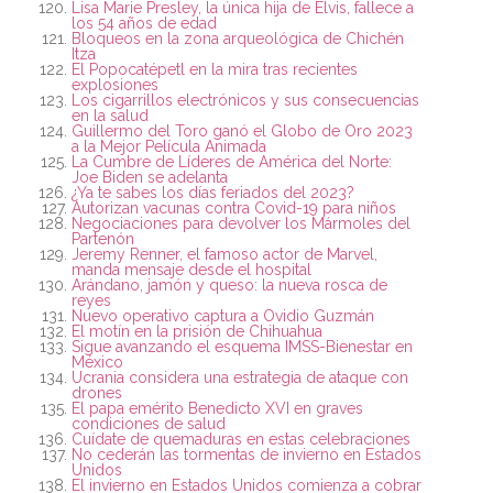
Lisa Marie Presley, la única hija de Elvis, fallece a
los 54 años de edad
Bloqueos en la zona arqueológica de Chichén
Itza
El Popocatépetl en la mira tras recientes
explosiones
Los cigarrillos electrónicos y sus consecuencias
en la salud
Guillermo del Toro ganó el Globo de Oro 2023
a la Mejor Película Animada
La Cumbre de Líderes de América del Norte:
Joe Biden se adelanta
¿Ya te sabes los días feriados del 2023?
Autorizan vacunas contra Covid-19 para niños
Negociaciones para devolver los Mármoles del
Partenón
Jeremy Renner, el famoso actor de Marvel,
manda mensaje desde el hospital
Arándano, jamón y queso: la nueva rosca de
reyes
Nuevo operativo captura a Ovidio Guzmán
El motín en la prisión de Chihuahua
Sigue avanzando el esquema IMSS-Bienestar en
México
Ucrania considera una estrategia de ataque con
drones
El papa emérito Benedicto XVI en graves
condiciones de salud
Cuídate de quemaduras en estas celebraciones
No cederán las tormentas de invierno en Estados
Unidos
El invierno en Estados Unidos comienza a cobrar