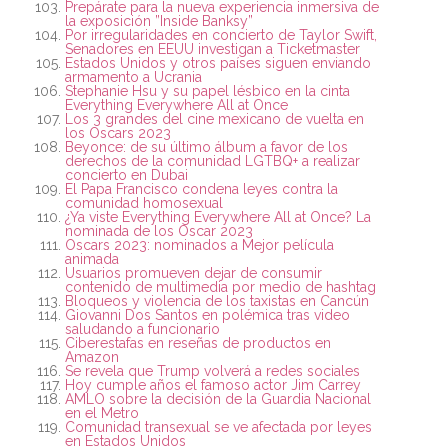
Prepárate para la nueva experiencia inmersiva de
la exposición ”Inside Banksy”
Por irregularidades en concierto de Taylor Swift,
Senadores en EEUU investigan a Ticketmaster
Estados Unidos y otros países siguen enviando
armamento a Ucrania
Stephanie Hsu y su papel lésbico en la cinta
Everything Everywhere All at Once
Los 3 grandes del cine mexicano de vuelta en
los Oscars 2023
Beyonce: de su último álbum a favor de los
derechos de la comunidad LGTBQ+ a realizar
concierto en Dubai
El Papa Francisco condena leyes contra la
comunidad homosexual
¿Ya viste Everything Everywhere All at Once? La
nominada de los Oscar 2023
Oscars 2023: nominados a Mejor película
animada
Usuarios promueven dejar de consumir
contenido de multimedia por medio de hashtag
Bloqueos y violencia de los taxistas en Cancún
Giovanni Dos Santos en polémica tras video
saludando a funcionario
Ciberestafas en reseñas de productos en
Amazon
Se revela que Trump volverá a redes sociales
Hoy cumple años el famoso actor Jim Carrey
AMLO sobre la decisión de la Guardia Nacional
en el Metro
Comunidad transexual se ve afectada por leyes
en Estados Unidos