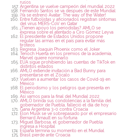
rusos
Argentina se vuelve campeón del mundial 2022
Fernando Santos se va después de este Mundial
¡Ya se estrenó Avatar: The way of the Water!
Entre futbolistas y aficionados registran síntomas
del virus MERS-CoV en Qatar
¿Tienen apoyo los periodistas? AMLO se
expresa sobre el atentado a Ciro Gómez Leyva
El presidente de Estados Unidos propone
regular las armas en el país para evitar más
tiroteos
Regresa Joaquin Phoenix como el Joker
Tenoch Huerta en los premios de la academia,
Marvel quiere nominarlo
EUA sigue prohibiendo las cuentas de TikTok en
distintos estados
AMLO extiende invitación a Bad Bunny para
presentarse en el Zócalo
Vuelven a aumentar los casos de Covid-19 en
México
El periodismo y los peligros que presenta en
México
Así vamos para la final del Mundial 2022
AMLO brinda sus condolencias a la familia del
gobernador de Puebla, falleció el día de hoy
Gana Argentina 3-0 contra Croacia
Elon Musk se ve sobrepasado por el empresario
Bernard Arnault en su fortuna
Miguel Barbosa, el gobernador de Puebla
ingresa a Hospital
España termina su momento en el Mundial
Brasil pierde ante Croacia