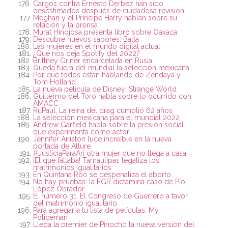
Cargos contra Ernesto Derbez han sido
desestimados después de cuidadosa revisión
Meghan y el Príncipe Harry hablan sobre su
relación y la prensa
Murat Hinojosa presenta libro sobre Oaxaca
Descubre nuevos sabores: Balta
Las mujeres en el mundo digital actual
¿Qué nos deja Spotify del 2022?
Brittney Griner encarcelada en Rusia
Queda fuera del mundial la selección mexicana
Por qué todos están hablando de Zendaya y
Tom Holland
La nueva película de Disney: Strange World
Guillermo del Toro habla sobre lo ocurrido con
AMACC
RuPaul, La reina del drag cumplió 62 años
La selección mexicana para el mundial 2022
Andrew Garfield habla sobre la presión social
que experimenta como actor
Jennifer Aniston luce increíble en la nueva
portada de Allure
#JusticiaParaAri otra mujer que no llega a casa
¡El que faltaba! Tamaulipas legaliza los
matrimonios igualitarios
En Quintana Roo se despenaliza el aborto
No hay pruebas: la FGR dictamina caso de Pío
López Obrador
El número 31: El Congreso de Guerrero a favor
del matrimonio igualitario
Para agregar a tu lista de películas: My
Policeman
Llega la premier de Pinocho la nueva versión del