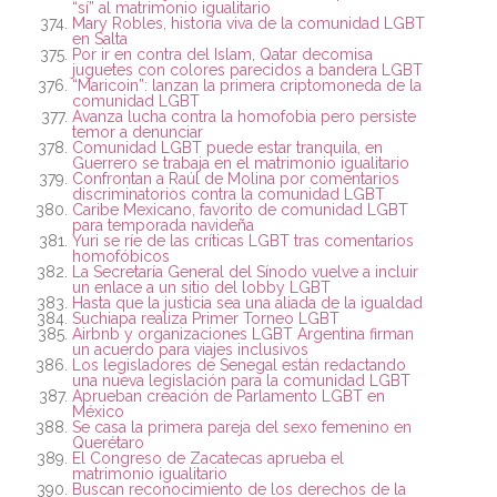
“sí” al matrimonio igualitario
Mary Robles, historia viva de la comunidad LGBT
en Salta
Por ir en contra del Islam, Qatar decomisa
juguetes con colores parecidos a bandera LGBT
“Maricoin”: lanzan la primera criptomoneda de la
comunidad LGBT
Avanza lucha contra la homofobia pero persiste
temor a denunciar
Comunidad LGBT puede estar tranquila, en
Guerrero se trabaja en el matrimonio igualitario
Confrontan a Raúl de Molina por comentarios
discriminatorios contra la comunidad LGBT
Caribe Mexicano, favorito de comunidad LGBT
para temporada navideña
Yuri se ríe de las críticas LGBT tras comentarios
homofóbicos
La Secretaría General del Sínodo vuelve a incluir
un enlace a un sitio del lobby LGBT
Hasta que la justicia sea una aliada de la igualdad
Suchiapa realiza Primer Torneo LGBT
Airbnb y organizaciones LGBT Argentina firman
un acuerdo para viajes inclusivos
Los legisladores de Senegal están redactando
una nueva legislación para la comunidad LGBT
Aprueban creación de Parlamento LGBT en
México
Se casa la primera pareja del sexo femenino en
Querétaro
El Congreso de Zacatecas aprueba el
matrimonio igualitario
Buscan reconocimiento de los derechos de la