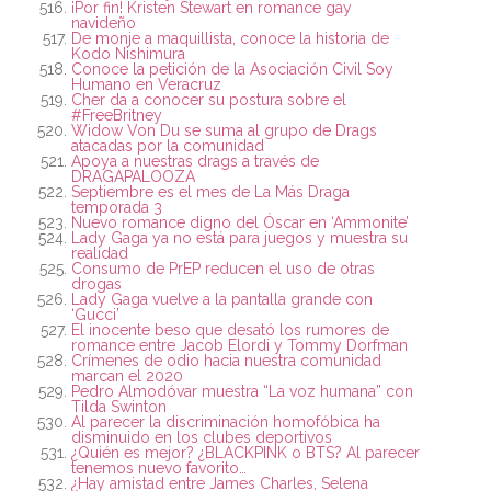
¡Por fin! Kristen Stewart en romance gay
navideño
De monje a maquillista, conoce la historia de
Kodo Nishimura
Conoce la petición de la Asociación Civil Soy
Humano en Veracruz
Cher da a conocer su postura sobre el
#FreeBritney
Widow Von Du se suma al grupo de Drags
atacadas por la comunidad
Apoya a nuestras drags a través de
DRAGAPALOOZA
Septiembre es el mes de La Más Draga
temporada 3
Nuevo romance digno del Óscar en ‘Ammonite’
Lady Gaga ya no está para juegos y muestra su
realidad
Consumo de PrEP reducen el uso de otras
drogas
Lady Gaga vuelve a la pantalla grande con
‘Gucci’
El inocente beso que desató los rumores de
romance entre Jacob Elordi y Tommy Dorfman
Crímenes de odio hacia nuestra comunidad
marcan el 2020
Pedro Almodóvar muestra “La voz humana” con
Tilda Swinton
Al parecer la discriminación homofóbica ha
disminuido en los clubes deportivos
¿Quién es mejor? ¿BLACKPINK o BTS? Al parecer
tenemos nuevo favorito…
¿Hay amistad entre James Charles, Selena