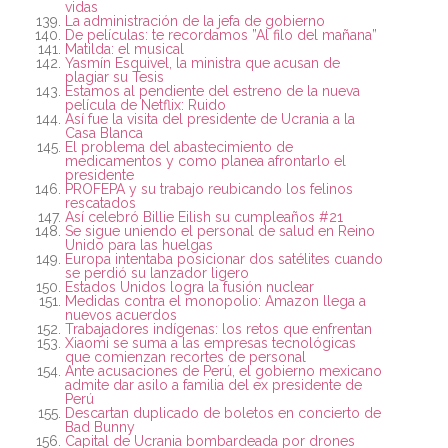
vidas
La administración de la jefa de gobierno
De películas: te recordamos ”Al filo del mañana”
Matilda: el musical
Yasmín Esquivel, la ministra que acusan de
plagiar su Tesis
Estamos al pendiente del estreno de la nueva
película de Netflix: Ruido
Así fue la visita del presidente de Ucrania a la
Casa Blanca
El problema del abastecimiento de
medicamentos y como planea afrontarlo el
presidente
PROFEPA y su trabajo reubicando los felinos
rescatados
Así celebró Billie Eilish su cumpleaños #21
Se sigue uniendo el personal de salud en Reino
Unido para las huelgas
Europa intentaba posicionar dos satélites cuando
se perdió su lanzador ligero
Estados Unidos logra la fusión nuclear
Medidas contra el monopolio: Amazon llega a
nuevos acuerdos
Trabajadores indígenas: los retos que enfrentan
Xiaomi se suma a las empresas tecnológicas
que comienzan recortes de personal
Ante acusaciones de Perú, el gobierno mexicano
admite dar asilo a familia del ex presidente de
Perú
Descartan duplicado de boletos en concierto de
Bad Bunny
Capital de Ucrania bombardeada por drones