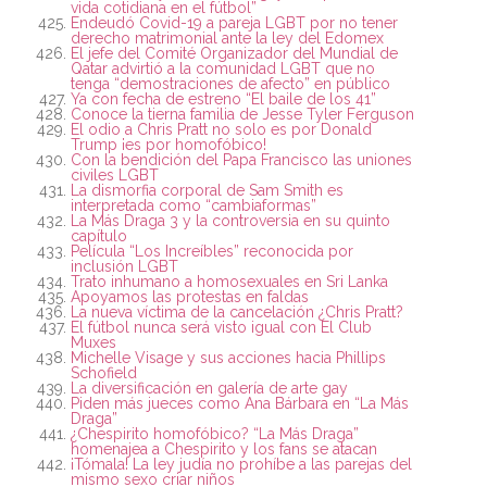
vida cotidiana en el fútbol”
Endeudó Covid-19 a pareja LGBT por no tener
derecho matrimonial ante la ley del Edomex
El jefe del Comité Organizador del Mundial de
Qatar advirtió a la comunidad LGBT que no
tenga “demostraciones de afecto” en público
Ya con fecha de estreno “El baile de los 41”
Conoce la tierna familia de Jesse Tyler Ferguson
El odio a Chris Pratt no solo es por Donald
Trump ¡es por homofóbico!
Con la bendición del Papa Francisco las uniones
civiles LGBT
La dismorfia corporal de Sam Smith es
interpretada como “cambiaformas”
La Más Draga 3 y la controversia en su quinto
capítulo
Película “Los Increíbles” reconocida por
inclusión LGBT
Trato inhumano a homosexuales en Sri Lanka
Apoyamos las protestas en faldas
La nueva víctima de la cancelación ¿Chris Pratt?
El fútbol nunca será visto igual con El Club
Muxes
Michelle Visage y sus acciones hacia Phillips
Schofield
La diversificación en galería de arte gay
Piden más jueces como Ana Bárbara en “La Más
Draga”
¿Chespirito homofóbico? “La Más Draga”
homenajea a Chespirito y los fans se atacan
¡Tómala! La ley judía no prohíbe a las parejas del
mismo sexo criar niños