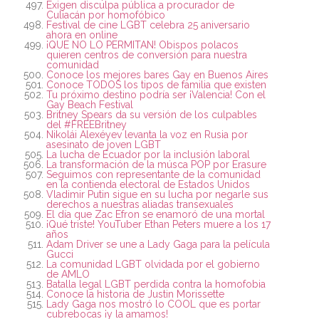
Exigen disculpa pública a procurador de
Culiacán por homofóbico
Festival de cine LGBT celebra 25 aniversario
ahora en online
¡QUE NO LO PERMITAN! Obispos polacos
quieren centros de conversión para nuestra
comunidad
Conoce los mejores bares Gay en Buenos Aires
Conoce TODOS los tipos de familia que existen
Tu próximo destino podría ser ¡Valencia! Con el
Gay Beach Festival
Britney Spears da su versión de los culpables
del #FREEBritney
Nikolái Alexéyev levanta la voz en Rusia por
asesinato de joven LGBT
La lucha de Ecuador por la inclusión laboral
La transformación de la músca POP por Erasure
Seguimos con representante de la comunidad
en la contienda electoral de Estados Unidos
Vladimir Putin sigue en su lucha por negarle sus
derechos a nuestras aliadas transexuales
El día que Zac Efron se enamoró de una mortal
¡Qué triste! YouTuber Ethan Peters muere a los 17
años
Adam Driver se une a Lady Gaga para la película
Gucci
La comunidad LGBT olvidada por el gobierno
de AMLO
Batalla legal LGBT perdida contra la homofobia
Conoce la historia de Justin Morissette
Lady Gaga nos mostró lo COOL que es portar
cubrebocas ¡y la amamos!