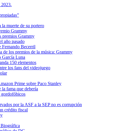
s 2023.
propiadas”
a la muerte de su portero
n premio Grammy
 los premios Grammy
el año pasado
e Fernando Becerril
ria de los premios de la música: Grammy
o García Luna
manda 150 elementos
ntre los fans del videojuego
olar
e Amazon Prime sobre Paco Stanley
r la fama que debería
s gordofóbicos
rvados por la ASF a la SEP no es corrupción
 crédito fiscal
my
 Biográfica
gráfico de DC