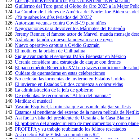
Los cigarrillos electrónicos y sus consecuencias en la salud
Guillermo del Toro ganó el Globo de Oro 2023 a la Mejor Pel
La Cumbre de Líderes de América del Norte: Joe Biden se adel
¿Ya te sabes los días feriados del 2023?
Autorizan vacunas contra Covid-19 para niños
Negociaciones para devolver los Mármoles del Partenón
Jeremy Renner, el famoso actor de Marvel, manda mensaje desd
Arándano, jamón y queso: la nueva rosca de reyes
Nuevo operativo captura a Ovidio Guzmán
El motín en la prisión de Chihuahua
Sigue avanzando el esquema IMSS-Bienestar en México
Ucrania considera una estrategia de ataque con drones
El papa emérito Benedicto XVI en graves condiciones de salud
Cuídate de quemaduras en estas celebraciones
No cederán las tormentas de invierno en Estados Unidos
El invierno en Estados Unidos comienza a cobrar vidas
La administración de la jefa de gobierno
De películas: te recordamos ”Al filo del mañana”
Matilda: el musical
Yasmín Esquivel, la ministra que acusan de plagiar su Tesis
Estamos al pendiente del estreno de la nueva película de Netfli
Así fue la visita del presidente de Ucrania a la Casa Blanca
El problema del abastecimiento de medicamentos y como planea 
PROFEPA y su trabajo reubicando los felinos rescatados
Así celebró Billie Eilish su cumpleaños #21