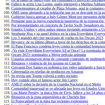
Fallece la actriz Lisa Loring, quién interpretó a Merlina Addam
Conmemoramos al creador de Plaza Sésamo, aquí te contamos 
OMS sigue alertando a la población que no se descuide en la 
Gobierno busca apresar a Inés Gómez Mont por presuntos delit
Prepárate para la nueva experiencia inmersiva de la exposición
Por irregularidades en concierto de Taylor Swift, Senadores e
Estados Unidos y otros países siguen enviando armamento a U
Stephanie Hsu y su papel lésbico en la cinta Everything Every
Los 3 grandes del cine mexicano de vuelta en los Oscars 2023
Beyonce: de su último álbum a favor de los derechos de la c
El Papa Francisco condena leyes contra la comunidad homosex
¿Ya viste Everything Everywhere All at Once? La nominada de
Oscars 2023: nominados a Mejor película animada
Usuarios promueven dejar de consumir contenido de multimedi
Bloqueos y violencia de los taxistas en Cancún
Giovanni Dos Santos en polémica tras video saludando a funci
Ciberestafas en reseñas de productos en Amazon
Se revela que Trump volverá a redes sociales
Hoy cumple años el famoso actor Jim Carrey
AMLO sobre la decisión de la Guardia Nacional en el Metro
Comunidad transexual se ve afectada por leyes en Estados Uni
Lisa Marie Presley, la única hija de Elvis, fallece a los 54 años
Bloqueos en la zona arqueológica de Chichén Itza
El Popocatépetl en la mira tras recientes explosiones