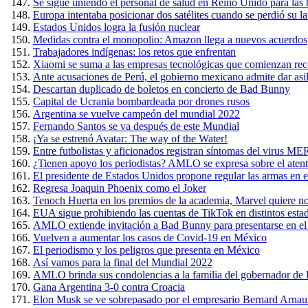
Se sigue uniendo el personal de salud en Reino Unido para las 
Europa intentaba posicionar dos satélites cuando se perdió su l
Estados Unidos logra la fusión nuclear
Medidas contra el monopolio: Amazon llega a nuevos acuerdos
Trabajadores indígenas: los retos que enfrentan
Xiaomi se suma a las empresas tecnológicas que comienzan rec
Ante acusaciones de Perú, el gobierno mexicano admite dar asil
Descartan duplicado de boletos en concierto de Bad Bunny
Capital de Ucrania bombardeada por drones rusos
Argentina se vuelve campeón del mundial 2022
Fernando Santos se va después de este Mundial
¡Ya se estrenó Avatar: The way of the Water!
Entre futbolistas y aficionados registran síntomas del virus 
¿Tienen apoyo los periodistas? AMLO se expresa sobre el ate
El presidente de Estados Unidos propone regular las armas en el
Regresa Joaquin Phoenix como el Joker
Tenoch Huerta en los premios de la academia, Marvel quiere n
EUA sigue prohibiendo las cuentas de TikTok en distintos esta
AMLO extiende invitación a Bad Bunny para presentarse en el
Vuelven a aumentar los casos de Covid-19 en México
El periodismo y los peligros que presenta en México
Así vamos para la final del Mundial 2022
AMLO brinda sus condolencias a la familia del gobernador de Pu
Gana Argentina 3-0 contra Croacia
Elon Musk se ve sobrepasado por el empresario Bernard Arnaul