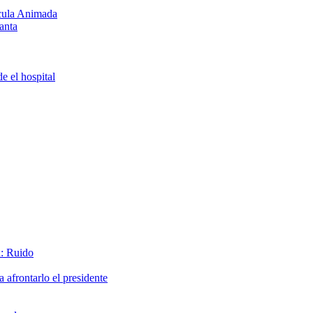
ícula Animada
anta
e el hospital
x: Ruido
afrontarlo el presidente