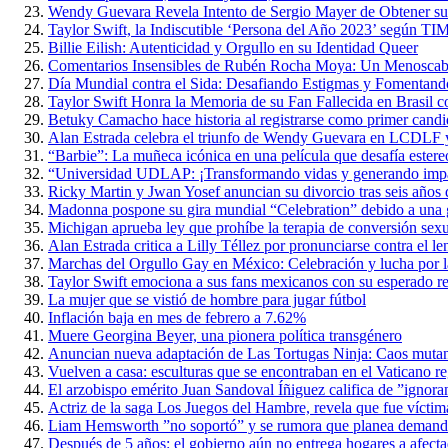
Wendy Guevara Revela Intento de Sergio Mayer de Obtener s
Taylor Swift, la Indiscutible ‘Persona del Año 2023’ según TI
Billie Eilish: Autenticidad y Orgullo en su Identidad Queer
Comentarios Insensibles de Rubén Rocha Moya: Un Menoscabo 
Día Mundial contra el Sida: Desafiando Estigmas y Fomentan
Taylor Swift Honra la Memoria de su Fan Fallecida en Brasil 
Betuky Camacho hace historia al registrarse como primer candi
Alan Estrada celebra el triunfo de Wendy Guevara en LCDLF y
“Barbie”: La muñeca icónica en una película que desafía estere
“Universidad UDLAP: ¡Transformando vidas y generando impact
Ricky Martin y Jwan Yosef anuncian su divorcio tras seis años 
Madonna pospone su gira mundial “Celebration” debido a una g
Michigan aprueba ley que prohíbe la terapia de conversión sex
Alan Estrada critica a Lilly Téllez por pronunciarse contra el
Marchas del Orgullo Gay en México: Celebración y lucha por l
Taylor Swift emociona a sus fans mexicanos con su esperado re
La mujer que se vistió de hombre para jugar fútbol
Inflación baja en mes de febrero a 7.62%
Muere Georgina Beyer, una pionera política transgénero
Anuncian nueva adaptación de Las Tortugas Ninja: Caos muta
Vuelven a casa: esculturas que se encontraban en el Vaticano r
El arzobispo emérito Juan Sandoval Íñiguez califica de ”ignoran
Actriz de la saga Los Juegos del Hambre, revela que fue víctim
Liam Hemsworth ”no soportó” y se rumora que planea demand
Después de 5 años: el gobierno aún no entrega hogares a afect