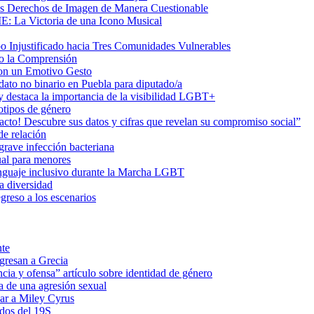
us Derechos de Imagen de Manera Cuestionable
ME: La Victoria de una Icono Musical
Injustificado hacia Tres Comunidades Vulnerables
do la Comprensión
con un Emotivo Gesto
dato no binario en Puebla para diputado/a
 destaca la importancia de la visibilidad LGBT+
otipos de género
o! Descubre sus datos y cifras que revelan su compromiso social”
de relación
rave infección bacteriana
ual para menores
 lenguaje inclusivo durante la Marcha LGBT
a diversidad
greso a los escenarios
nte
egresan a Grecia
cia y ofensa” artículo sobre identidad de género
a de una agresión sexual
ar a Miley Cyrus
ados del 19S