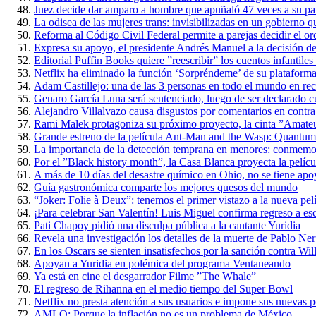
Juez decide dar amparo a hombre que apuñaló 47 veces a su par
La odisea de las mujeres trans: invisibilizadas en un gobierno qu
Reforma al Código Civil Federal permite a parejas decidir el ord
Expresa su apoyo, el presidente Andrés Manuel a la decisión d
Editorial Puffin Books quiere ”reescribir” los cuentos infantile
Netflix ha eliminado la función ‘Sorpréndeme’ de su plataform
Adam Castillejo: una de las 3 personas en todo el mundo en re
Genaro García Luna será sentenciado, luego de ser declarado cu
Alejandro Villalvazo causa disgustos por comentarios en contra
Rami Malek protagoniza su próximo proyecto, la cinta ”Amate
Grande estreno de la película Ant-Man and the Wasp: Quantum
La importancia de la detección temprana en menores: conmemora
Por el ”Black history month”, la Casa Blanca proyecta la películ
A más de 10 días del desastre químico en Ohio, no se tiene apo
Guía gastronómica comparte los mejores quesos del mundo
“Joker: Folie à Deux”: tenemos el primer vistazo a la nueva pel
¡Para celebrar San Valentín! Luis Miguel confirma regreso a es
Pati Chapoy pidió una disculpa pública a la cantante Yuridia
Revela una investigación los detalles de la muerte de Pablo Ne
En los Oscars se sienten insatisfechos por la sanción contra Wi
Apoyan a Yuridia en polémica del programa Ventaneando
Ya está en cine el desgarrador Filme ”The Whale”
El regreso de Rihanna en el medio tiempo del Super Bowl
Netflix no presta atención a sus usuarios e impone sus nuevas po
AMLO: Porque la inflación no es un problema de México