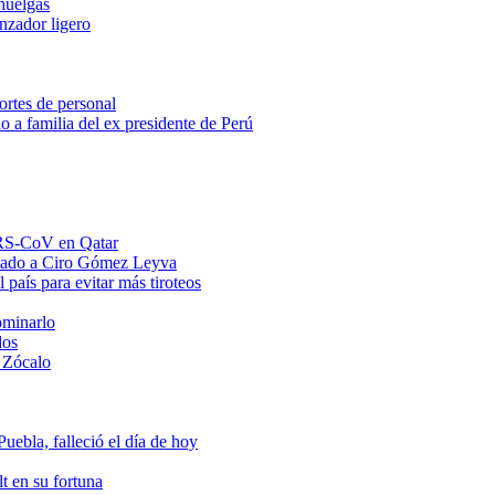
huelgas
anzador ligero
ortes de personal
o a familia del ex presidente de Perú
MERS-CoV en Qatar
ntado a Ciro Gómez Leyva
 país para evitar más tiroteos
ominarlo
dos
 Zócalo
ebla, falleció el día de hoy
t en su fortuna