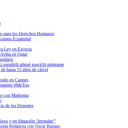
e
so para los Derechos Humanos
Guinea Ecuatorial
va Ley en Escocia
 Aviña en Qatar
poránea
i sopalírili aligué gawíchi nirúgame
 de hasta 15 años de cárcel
urado en Cannes
vimiento #MeToo
rio con Madonna
o
io de los Deportes
xo y en Situación ‘Irregular'”
onia Religiosa con Óscar Barajas