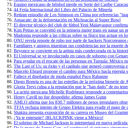
Equipo mexicano de béisbol pierde en Serie del Caribe Caraca
44 Feria Internacional del Libro del Palacio de Minería
Retiran episodio de Los Simpson en China por referencias ”ina
Aguacate: de la deforestación en Michoacán al Super Bowl
El director técnico del club de fútbol Yeni Malatyaspor confirm
Kim Petras se convirtió en la primera mujer trans en ganar u
Madonna responde a las críticas sobre su físico tras actuar en
ONU revela reporte de robo por parte de hackers Norcoreanos 
Familiares y amigos muestran sus condolencias por la muerte d
Beyonce se convierte en la artista más condecorada en la histo
El Universal se ve involucrado en casos de soborno con Genar
Para ayudar en el rescate de las personas en Turquía: México 
The Last of Us: su éxito y el capítulo que generó controversia e
Marcelo Ebrard propone el cambio para México hacía energía s
Fallece el diseñador de moda español Paco Rabanne
Diego Boneta es una de las estrellas de la próxima bioserie d
Gloria Trevi culpa a la reputación que le ”han dado” de no tene
La actriz mexicana Michelle Rodríguez responde a comentario
Henry Cavill no fue despedido: afirma James Gunn
AMLO afirma que los 830.7 millones de pesos irregulares obse
TFJA rechaza intento de Grupo Elektra para evadir el pago de un
Shakira presenta exposición de su carrera en Museo del Gram
¿Ya te enteraste? ¡BLACKPINK viene a México!
El sobrino de Michael Jackson lo interpretará en nueva película
De la mano de James Gun, así continuará el universo cinemato