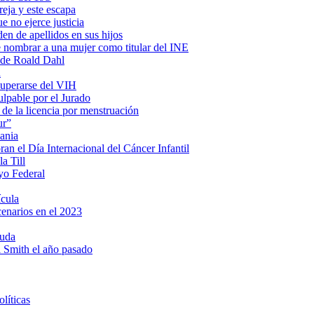
eja y este escapa
e no ejerce justicia
en de apellidos en sus hijos
e nombrar a una mujer como titular del INE
s de Roald Dahl
a
cuperarse del VIH
lpable por el Jurado
 de la licencia por menstruación
ur”
ania
n el Día Internacional del Cáncer Infantil
a Till
yo Federal
ícula
cenarios en el 2023
ruda
ll Smith el año pasado
líticas