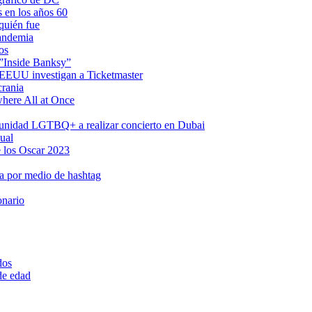
s en los años 60
quién fue
pandemia
os
 ”Inside Banksy”
n EEUU investigan a Ticketmaster
crania
where All at Once
omunidad LGTBQ+ a realizar concierto en Dubai
ual
 los Oscar 2023
a por medio de hashtag
onario
dos
 de edad