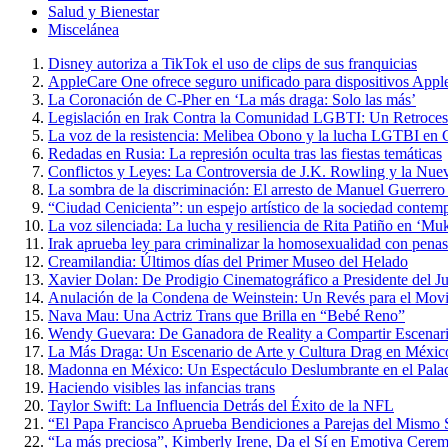
Salud y Bienestar
Miscelánea
Disney autoriza a TikTok el uso de clips de sus franquicias
AppleCare One ofrece seguro unificado para dispositivos Appl
La Coronación de C-Pher en ‘La más draga: Solo las más’
Legislación en Irak Contra la Comunidad LGBTI: Un Retroce
La voz de la resistencia: Melibea Obono y la lucha LGTBI en 
Redadas en Rusia: La represión oculta tras las fiestas temáticas
Conflictos y Leyes: La Controversia de J.K. Rowling y la Nue
La sombra de la discriminación: El arresto de Manuel Guerrero
“Ciudad Cenicienta”: un espejo artístico de la sociedad contem
La voz silenciada: La lucha y resiliencia de Rita Patiño en ‘Muk
Irak aprueba ley para criminalizar la homosexualidad con penas
Creamilandia: Últimos días del Primer Museo del Helado
Xavier Dolan: De Prodigio Cinematográfico a Presidente del J
Anulación de la Condena de Weinstein: Un Revés para el Mo
Nava Mau: Una Actriz Trans que Brilla en “Bebé Reno”
Wendy Guevara: De Ganadora de Reality a Compartir Escena
La Más Draga: Un Escenario de Arte y Cultura Drag en Méxic
Madonna en México: Un Espectáculo Deslumbrante en el Palac
Haciendo visibles las infancias trans
Taylor Swift: La Influencia Detrás del Éxito de la NFL
“El Papa Francisco Aprueba Bendiciones a Parejas del Mismo Se
“La más preciosa”, Kimberly Irene, Da el Sí en Emotiva Cerem