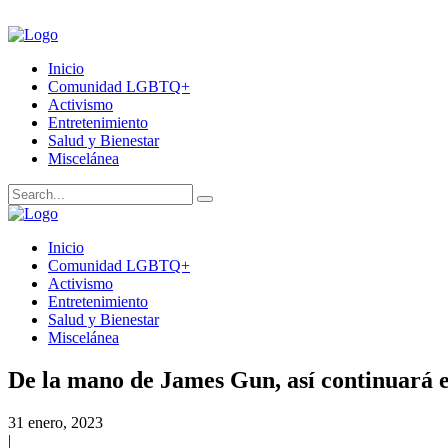
Inicio
Comunidad LGBTQ+
Activismo
Entretenimiento
Salud y Bienestar
Miscelánea
Inicio
Comunidad LGBTQ+
Activismo
Entretenimiento
Salud y Bienestar
Miscelánea
De la mano de James Gun, así continuará 
31 enero, 2023
|