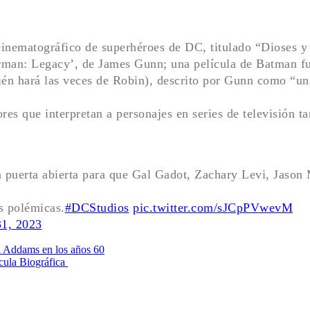
cinematográfico de superhéroes de DC, titulado “Dioses 
rman: Legacy’, de James Gunn; una película de Batman fue
én hará las veces de Robin), descrito por Gunn como “un
ores que interpretan a personajes en series de televisión t
a puerta abierta para que Gal Gadot, Zachary Levi, Jason
s polémicas.
#DCStudios
pic.twitter.com/sJCpPVwevM
31, 2023
ina Addams en los años 60
cula Biográfica