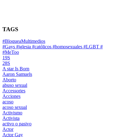
TAGS
#BloqueaMultimedios
#Gays #iglesia #católicos #homosexuales #LGBT #
#MeToo
19S
28S
A star Is Born
Aaron Samuels
Aborto
abuso sexual
Accessories
Acciones
acoso
acoso sexual
Activismo
Activista
activo o pasivo
Actor
Actor Gay