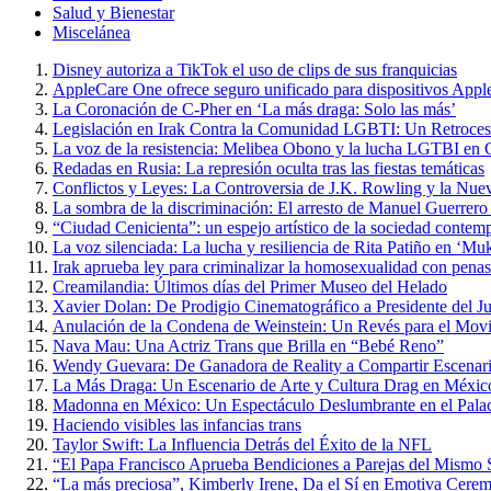
Salud y Bienestar
Miscelánea
Disney autoriza a TikTok el uso de clips de sus franquicias
AppleCare One ofrece seguro unificado para dispositivos Appl
La Coronación de C-Pher en ‘La más draga: Solo las más’
Legislación en Irak Contra la Comunidad LGBTI: Un Retroce
La voz de la resistencia: Melibea Obono y la lucha LGTBI en 
Redadas en Rusia: La represión oculta tras las fiestas temáticas
Conflictos y Leyes: La Controversia de J.K. Rowling y la Nue
La sombra de la discriminación: El arresto de Manuel Guerrero
“Ciudad Cenicienta”: un espejo artístico de la sociedad contem
La voz silenciada: La lucha y resiliencia de Rita Patiño en ‘Muk
Irak aprueba ley para criminalizar la homosexualidad con penas
Creamilandia: Últimos días del Primer Museo del Helado
Xavier Dolan: De Prodigio Cinematográfico a Presidente del J
Anulación de la Condena de Weinstein: Un Revés para el Mo
Nava Mau: Una Actriz Trans que Brilla en “Bebé Reno”
Wendy Guevara: De Ganadora de Reality a Compartir Escena
La Más Draga: Un Escenario de Arte y Cultura Drag en Méxic
Madonna en México: Un Espectáculo Deslumbrante en el Palac
Haciendo visibles las infancias trans
Taylor Swift: La Influencia Detrás del Éxito de la NFL
“El Papa Francisco Aprueba Bendiciones a Parejas del Mismo Se
“La más preciosa”, Kimberly Irene, Da el Sí en Emotiva Cerem