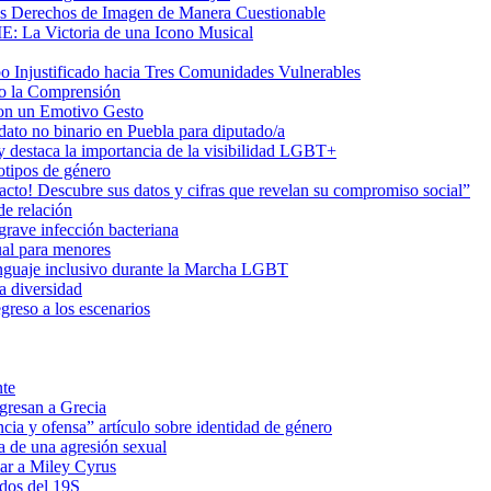
us Derechos de Imagen de Manera Cuestionable
ME: La Victoria de una Icono Musical
Injustificado hacia Tres Comunidades Vulnerables
do la Comprensión
con un Emotivo Gesto
dato no binario en Puebla para diputado/a
 destaca la importancia de la visibilidad LGBT+
otipos de género
o! Descubre sus datos y cifras que revelan su compromiso social”
de relación
rave infección bacteriana
ual para menores
 lenguaje inclusivo durante la Marcha LGBT
a diversidad
greso a los escenarios
nte
egresan a Grecia
cia y ofensa” artículo sobre identidad de género
a de una agresión sexual
ar a Miley Cyrus
ados del 19S