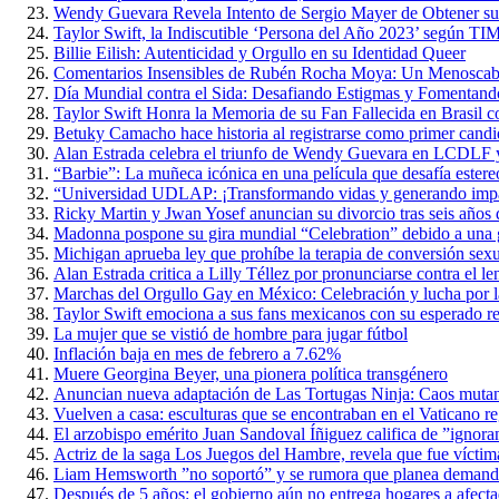
Wendy Guevara Revela Intento de Sergio Mayer de Obtener s
Taylor Swift, la Indiscutible ‘Persona del Año 2023’ según TI
Billie Eilish: Autenticidad y Orgullo en su Identidad Queer
Comentarios Insensibles de Rubén Rocha Moya: Un Menoscabo 
Día Mundial contra el Sida: Desafiando Estigmas y Fomentan
Taylor Swift Honra la Memoria de su Fan Fallecida en Brasil 
Betuky Camacho hace historia al registrarse como primer candi
Alan Estrada celebra el triunfo de Wendy Guevara en LCDLF y
“Barbie”: La muñeca icónica en una película que desafía estere
“Universidad UDLAP: ¡Transformando vidas y generando impact
Ricky Martin y Jwan Yosef anuncian su divorcio tras seis años 
Madonna pospone su gira mundial “Celebration” debido a una g
Michigan aprueba ley que prohíbe la terapia de conversión sex
Alan Estrada critica a Lilly Téllez por pronunciarse contra el
Marchas del Orgullo Gay en México: Celebración y lucha por l
Taylor Swift emociona a sus fans mexicanos con su esperado re
La mujer que se vistió de hombre para jugar fútbol
Inflación baja en mes de febrero a 7.62%
Muere Georgina Beyer, una pionera política transgénero
Anuncian nueva adaptación de Las Tortugas Ninja: Caos muta
Vuelven a casa: esculturas que se encontraban en el Vaticano r
El arzobispo emérito Juan Sandoval Íñiguez califica de ”ignoran
Actriz de la saga Los Juegos del Hambre, revela que fue víctim
Liam Hemsworth ”no soportó” y se rumora que planea demand
Después de 5 años: el gobierno aún no entrega hogares a afect