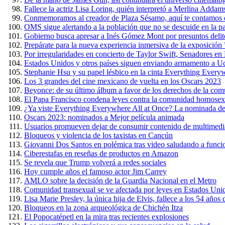
Fallece la actriz Lisa Loring, quién interpretó a Merlina Addam
Conmemoramos al creador de Plaza Sésamo, aquí te contamos 
OMS sigue alertando a la población que no se descuide en la 
Gobierno busca apresar a Inés Gómez Mont por presuntos delit
Prepárate para la nueva experiencia inmersiva de la exposición
Por irregularidades en concierto de Taylor Swift, Senadores e
Estados Unidos y otros países siguen enviando armamento a U
Stephanie Hsu y su papel lésbico en la cinta Everything Every
Los 3 grandes del cine mexicano de vuelta en los Oscars 2023
Beyonce: de su último álbum a favor de los derechos de la c
El Papa Francisco condena leyes contra la comunidad homosex
¿Ya viste Everything Everywhere All at Once? La nominada de
Oscars 2023: nominados a Mejor película animada
Usuarios promueven dejar de consumir contenido de multimedi
Bloqueos y violencia de los taxistas en Cancún
Giovanni Dos Santos en polémica tras video saludando a funci
Ciberestafas en reseñas de productos en Amazon
Se revela que Trump volverá a redes sociales
Hoy cumple años el famoso actor Jim Carrey
AMLO sobre la decisión de la Guardia Nacional en el Metro
Comunidad transexual se ve afectada por leyes en Estados Uni
Lisa Marie Presley, la única hija de Elvis, fallece a los 54 años
Bloqueos en la zona arqueológica de Chichén Itza
El Popocatépetl en la mira tras recientes explosiones