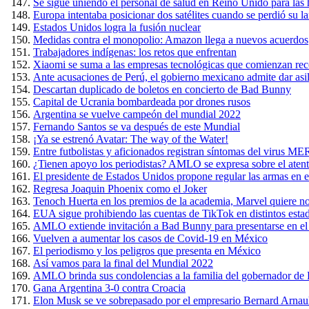
Se sigue uniendo el personal de salud en Reino Unido para las 
Europa intentaba posicionar dos satélites cuando se perdió su l
Estados Unidos logra la fusión nuclear
Medidas contra el monopolio: Amazon llega a nuevos acuerdos
Trabajadores indígenas: los retos que enfrentan
Xiaomi se suma a las empresas tecnológicas que comienzan rec
Ante acusaciones de Perú, el gobierno mexicano admite dar asil
Descartan duplicado de boletos en concierto de Bad Bunny
Capital de Ucrania bombardeada por drones rusos
Argentina se vuelve campeón del mundial 2022
Fernando Santos se va después de este Mundial
¡Ya se estrenó Avatar: The way of the Water!
Entre futbolistas y aficionados registran síntomas del virus 
¿Tienen apoyo los periodistas? AMLO se expresa sobre el ate
El presidente de Estados Unidos propone regular las armas en el
Regresa Joaquin Phoenix como el Joker
Tenoch Huerta en los premios de la academia, Marvel quiere n
EUA sigue prohibiendo las cuentas de TikTok en distintos esta
AMLO extiende invitación a Bad Bunny para presentarse en el
Vuelven a aumentar los casos de Covid-19 en México
El periodismo y los peligros que presenta en México
Así vamos para la final del Mundial 2022
AMLO brinda sus condolencias a la familia del gobernador de Pu
Gana Argentina 3-0 contra Croacia
Elon Musk se ve sobrepasado por el empresario Bernard Arnaul