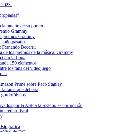
s 2023.
propiadas”
a la muerte de su portero
n premio Grammy
 los premios Grammy
el año pasado
e Fernando Becerril
ria de los premios de la música: Grammy
o García Luna
manda 150 elementos
ntre los fans del videojuego
olar
e Amazon Prime sobre Paco Stanley
r la fama que debería
s gordofóbicos
rvados por la ASF a la SEP no es corrupción
 crédito fiscal
my
 Biográfica
gráfico de DC