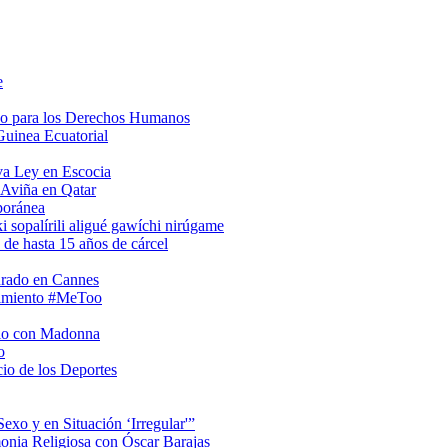
e
so para los Derechos Humanos
Guinea Ecuatorial
va Ley en Escocia
 Aviña en Qatar
poránea
i sopalírili aligué gawíchi nirúgame
 de hasta 15 años de cárcel
urado en Cannes
vimiento #MeToo
rio con Madonna
o
io de los Deportes
xo y en Situación ‘Irregular'”
onia Religiosa con Óscar Barajas