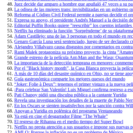
Juez decide dar amparo a hombre que apuñaló 47 veces a su par
La odisea de las mujeres trans: invisibilizadas en un gobierno qu
Reforma al Código Civil Federal permite a parejas decidir el ord
Expresa su apoyo, el presidente Andrés Manuel a la decisión d
Editorial Puffin Books quiere ”reescribir” los cuentos infantile
Netflix ha eliminado la función ‘Sorpréndeme’ de su plataform
Adam Castillejo: una de las 3 personas en todo el mundo en re
Genaro García Luna será sentenciado, luego de ser declarado cu
Alejandro Villalvazo causa disgustos por comentarios en contra
Rami Malek protagoniza su próximo proyecto, la cinta ”Amate
Grande estreno de la película Ant-Man and the Wasp: Quantum
La importancia de la detección temprana en menores: conmemora
Por el ”Black history month”, la Casa Blanca proyecta la películ
A más de 10 días del desastre químico en Ohio, no se tiene apo
Guía gastronómica comparte los mejores quesos del mundo
“Joker: Folie à Deux”: tenemos el primer vistazo a la nueva pel
¡Para celebrar San Valentín! Luis Miguel confirma regreso a es
Pati Chapoy pidió una disculpa pública a la cantante Yuridia
Revela una investigación los detalles de la muerte de Pablo Ne
En los Oscars se sienten insatisfechos por la sanción contra Wi
Apoyan a Yuridia en polémica del programa Ventaneando
Ya está en cine el desgarrador Filme ”The Whale”
El regreso de Rihanna en el medio tiempo del Super Bowl
Netflix no presta atención a sus usuarios e impone sus nuevas po
AMLO: Porque la inflación no es un problema de México