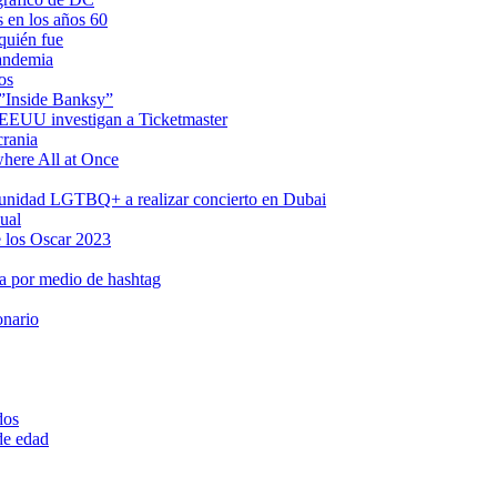
s en los años 60
quién fue
pandemia
os
 ”Inside Banksy”
n EEUU investigan a Ticketmaster
crania
where All at Once
omunidad LGTBQ+ a realizar concierto en Dubai
ual
 los Oscar 2023
a por medio de hashtag
onario
dos
 de edad