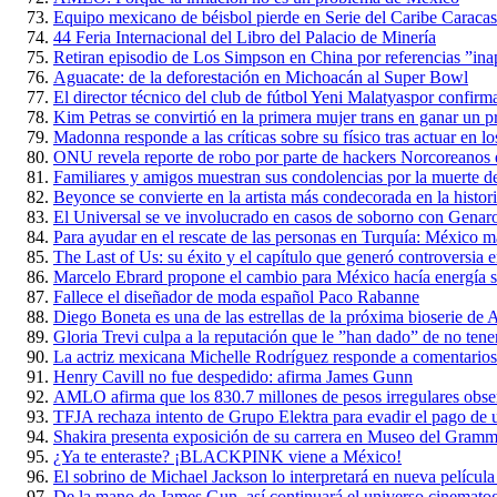
Equipo mexicano de béisbol pierde en Serie del Caribe Caraca
44 Feria Internacional del Libro del Palacio de Minería
Retiran episodio de Los Simpson en China por referencias ”ina
Aguacate: de la deforestación en Michoacán al Super Bowl
El director técnico del club de fútbol Yeni Malatyaspor confirm
Kim Petras se convirtió en la primera mujer trans en ganar u
Madonna responde a las críticas sobre su físico tras actuar en
ONU revela reporte de robo por parte de hackers Norcoreanos 
Familiares y amigos muestran sus condolencias por la muerte d
Beyonce se convierte en la artista más condecorada en la histo
El Universal se ve involucrado en casos de soborno con Genar
Para ayudar en el rescate de las personas en Turquía: México 
The Last of Us: su éxito y el capítulo que generó controversia e
Marcelo Ebrard propone el cambio para México hacía energía s
Fallece el diseñador de moda español Paco Rabanne
Diego Boneta es una de las estrellas de la próxima bioserie d
Gloria Trevi culpa a la reputación que le ”han dado” de no tene
La actriz mexicana Michelle Rodríguez responde a comentario
Henry Cavill no fue despedido: afirma James Gunn
AMLO afirma que los 830.7 millones de pesos irregulares obse
TFJA rechaza intento de Grupo Elektra para evadir el pago de un
Shakira presenta exposición de su carrera en Museo del Gram
¿Ya te enteraste? ¡BLACKPINK viene a México!
El sobrino de Michael Jackson lo interpretará en nueva película
De la mano de James Gun, así continuará el universo cinemato