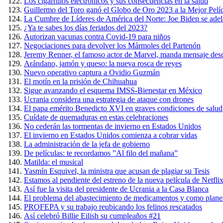
Los cigarrillos electrónicos y sus consecuencias en la salud
Guillermo del Toro ganó el Globo de Oro 2023 a la Mejor Pel
La Cumbre de Líderes de América del Norte: Joe Biden se adel
¿Ya te sabes los días feriados del 2023?
Autorizan vacunas contra Covid-19 para niños
Negociaciones para devolver los Mármoles del Partenón
Jeremy Renner, el famoso actor de Marvel, manda mensaje desd
Arándano, jamón y queso: la nueva rosca de reyes
Nuevo operativo captura a Ovidio Guzmán
El motín en la prisión de Chihuahua
Sigue avanzando el esquema IMSS-Bienestar en México
Ucrania considera una estrategia de ataque con drones
El papa emérito Benedicto XVI en graves condiciones de salud
Cuídate de quemaduras en estas celebraciones
No cederán las tormentas de invierno en Estados Unidos
El invierno en Estados Unidos comienza a cobrar vidas
La administración de la jefa de gobierno
De películas: te recordamos ”Al filo del mañana”
Matilda: el musical
Yasmín Esquivel, la ministra que acusan de plagiar su Tesis
Estamos al pendiente del estreno de la nueva película de Netfli
Así fue la visita del presidente de Ucrania a la Casa Blanca
El problema del abastecimiento de medicamentos y como planea 
PROFEPA y su trabajo reubicando los felinos rescatados
Así celebró Billie Eilish su cumpleaños #21