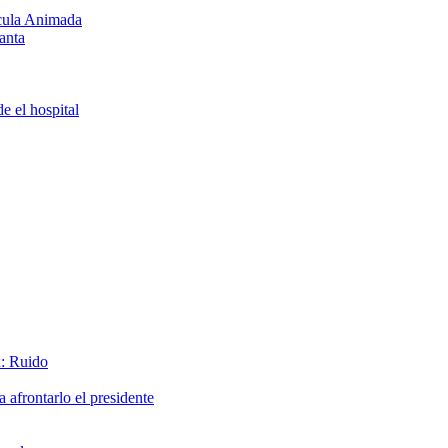
ícula Animada
anta
e el hospital
x: Ruido
afrontarlo el presidente