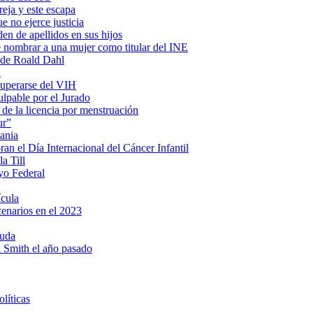
eja y este escapa
e no ejerce justicia
en de apellidos en sus hijos
e nombrar a una mujer como titular del INE
s de Roald Dahl
a
cuperarse del VIH
lpable por el Jurado
 de la licencia por menstruación
ur”
ania
n el Día Internacional del Cáncer Infantil
a Till
yo Federal
ícula
cenarios en el 2023
ruda
ll Smith el año pasado
líticas