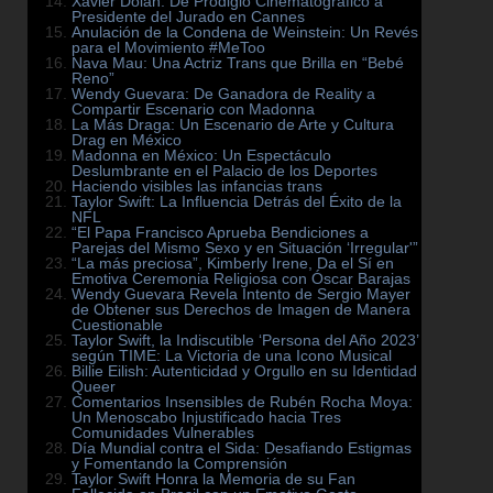
Xavier Dolan: De Prodigio Cinematográfico a
Presidente del Jurado en Cannes
Anulación de la Condena de Weinstein: Un Revés
para el Movimiento #MeToo
Nava Mau: Una Actriz Trans que Brilla en “Bebé
Reno”
Wendy Guevara: De Ganadora de Reality a
Compartir Escenario con Madonna
La Más Draga: Un Escenario de Arte y Cultura
Drag en México
Madonna en México: Un Espectáculo
Deslumbrante en el Palacio de los Deportes
Haciendo visibles las infancias trans
Taylor Swift: La Influencia Detrás del Éxito de la
NFL
“El Papa Francisco Aprueba Bendiciones a
Parejas del Mismo Sexo y en Situación ‘Irregular'”
“La más preciosa”, Kimberly Irene, Da el Sí en
Emotiva Ceremonia Religiosa con Óscar Barajas
Wendy Guevara Revela Intento de Sergio Mayer
de Obtener sus Derechos de Imagen de Manera
Cuestionable
Taylor Swift, la Indiscutible ‘Persona del Año 2023’
según TIME: La Victoria de una Icono Musical
Billie Eilish: Autenticidad y Orgullo en su Identidad
Queer
Comentarios Insensibles de Rubén Rocha Moya:
Un Menoscabo Injustificado hacia Tres
Comunidades Vulnerables
Día Mundial contra el Sida: Desafiando Estigmas
y Fomentando la Comprensión
Taylor Swift Honra la Memoria de su Fan