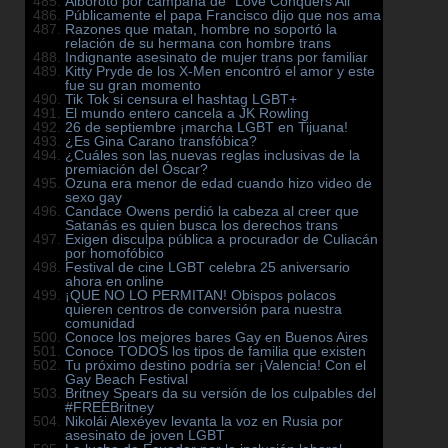
Alboroto por campaña de “Love Conquers All”
Públicamente el papa Francisco dijo que nos ama
Razones que matan, hombre no soportó la
relación de su hermana con hombre trans
Indignante asesinato de mujer trans por familiar
Kitty Pryde de los X-Men encontró el amor y este
fue su gran momento
Tik Tok si censura el hashtag LGBT+
El mundo entero cancela a JK Rowling
26 de septiembre ¡marcha LGBT en Tijuana!
¿Es Gina Carano transfóbica?
¿Cuáles son las nuevas reglas inclusivas de la
premiación del Óscar?
Ozuna era menor de edad cuando hizo video de
sexo gay
Candace Owens perdió la cabeza al creer que
Satanás es quien busca los derechos trans
Exigen disculpa pública a procurador de Culiacán
por homofóbico
Festival de cine LGBT celebra 25 aniversario
ahora en online
¡QUE NO LO PERMITAN! Obispos polacos
quieren centros de conversión para nuestra
comunidad
Conoce los mejores bares Gay en Buenos Aires
Conoce TODOS los tipos de familia que existen
Tu próximo destino podría ser ¡Valencia! Con el
Gay Beach Festival
Britney Spears da su versión de los culpables del
#FREEBritney
Nikolái Alexéyev levanta la voz en Rusia por
asesinato de joven LGBT