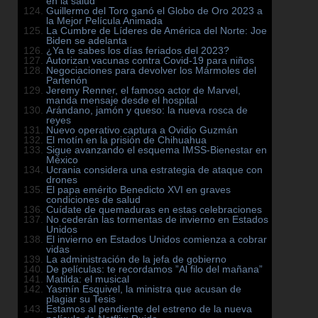
en la salud
Guillermo del Toro ganó el Globo de Oro 2023 a
la Mejor Película Animada
La Cumbre de Líderes de América del Norte: Joe
Biden se adelanta
¿Ya te sabes los días feriados del 2023?
Autorizan vacunas contra Covid-19 para niños
Negociaciones para devolver los Mármoles del
Partenón
Jeremy Renner, el famoso actor de Marvel,
manda mensaje desde el hospital
Arándano, jamón y queso: la nueva rosca de
reyes
Nuevo operativo captura a Ovidio Guzmán
El motín en la prisión de Chihuahua
Sigue avanzando el esquema IMSS-Bienestar en
México
Ucrania considera una estrategia de ataque con
drones
El papa emérito Benedicto XVI en graves
condiciones de salud
Cuídate de quemaduras en estas celebraciones
No cederán las tormentas de invierno en Estados
Unidos
El invierno en Estados Unidos comienza a cobrar
vidas
La administración de la jefa de gobierno
De películas: te recordamos ”Al filo del mañana”
Matilda: el musical
Yasmín Esquivel, la ministra que acusan de
plagiar su Tesis
Estamos al pendiente del estreno de la nueva