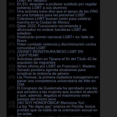
LGBT en Tabasco
En EU, despiden a profesor sustituto por regalar
pulseras LGBT a sus alumnos
Una activista trans dice que el apoyo de las ONG
es una fortaleza para las personas LGBT
Colectivos LGBT buscan unión para celebrar
marcha en la Ciudad de México
Qatar 2022: Funcionario recomienda a
aficionados no ondear banderas LGBT en
estadios
Realizarán primer carnaval LGBT+ en Valle de
Bravo
Piden combatir violencia y discriminación contra
comunidad LGBT
¡DISNEY REINSTAURA BESO LGBT EN
LIGHTYEAR!
Activistas piden en Tijuana el fin del Título 42 de
expulsión de migrantes
Abren oficina pro LGBT en Francisco I. Madero
Senado pondera agenda sinaloense para
erradicar la violencia de género
Lia Thomas, la primera nadadora transgénero en
ganar una competencia universitaria de élite en
USA
El Congreso de Guatemala ha aprobado una ley
que penaliza a las mujeres que acuden al aborto
y que, además, ilegaliza el matrimonio entre
parejas del mismo sexo
¡NO SOY HOMOFÓBICA! Menciona Yuri
La ley “No digas gay” avanza en Florida; busca
prohibir que se hable de la orientación sexual en
las aulas