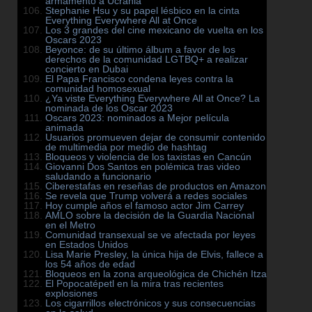
armamento a Ucrania
Stephanie Hsu y su papel lésbico en la cinta
Everything Everywhere All at Once
Los 3 grandes del cine mexicano de vuelta en los
Oscars 2023
Beyonce: de su último álbum a favor de los
derechos de la comunidad LGTBQ+ a realizar
concierto en Dubai
El Papa Francisco condena leyes contra la
comunidad homosexual
¿Ya viste Everything Everywhere All at Once? La
nominada de los Oscar 2023
Oscars 2023: nominados a Mejor película
animada
Usuarios promueven dejar de consumir contenido
de multimedia por medio de hashtag
Bloqueos y violencia de los taxistas en Cancún
Giovanni Dos Santos en polémica tras video
saludando a funcionario
Ciberestafas en reseñas de productos en Amazon
Se revela que Trump volverá a redes sociales
Hoy cumple años el famoso actor Jim Carrey
AMLO sobre la decisión de la Guardia Nacional
en el Metro
Comunidad transexual se ve afectada por leyes
en Estados Unidos
Lisa Marie Presley, la única hija de Elvis, fallece a
los 54 años de edad
Bloqueos en la zona arqueológica de Chichén Itza
El Popocatépetl en la mira tras recientes
explosiones
Los cigarrillos electrónicos y sus consecuencias