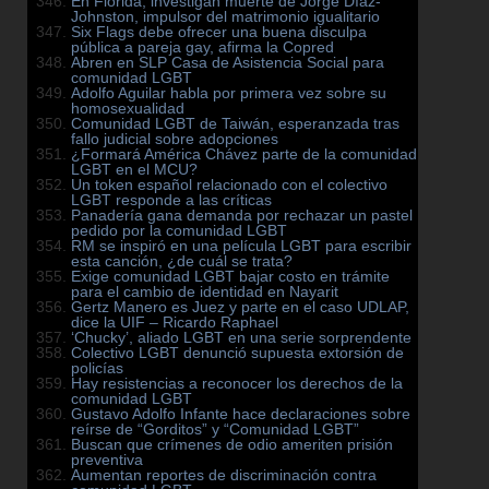
En Florida, investigan muerte de Jorge Díaz-
Johnston, impulsor del matrimonio igualitario
Six Flags debe ofrecer una buena disculpa
pública a pareja gay, afirma la Copred
Abren en SLP Casa de Asistencia Social para
comunidad LGBT
Adolfo Aguilar habla por primera vez sobre su
homosexualidad
Comunidad LGBT de Taiwán, esperanzada tras
fallo judicial sobre adopciones
¿Formará América Chávez parte de la comunidad
LGBT en el MCU?
Un token español relacionado con el colectivo
LGBT responde a las críticas
Panadería gana demanda por rechazar un pastel
pedido por la comunidad LGBT
RM se inspiró en una película LGBT para escribir
esta canción, ¿de cuál se trata?
Exige comunidad LGBT bajar costo en trámite
para el cambio de identidad en Nayarit
Gertz Manero es Juez y parte en el caso UDLAP,
dice la UIF – Ricardo Raphael
‘Chucky’, aliado LGBT en una serie sorprendente
Colectivo LGBT denunció supuesta extorsión de
policías
Hay resistencias a reconocer los derechos de la
comunidad LGBT
Gustavo Adolfo Infante hace declaraciones sobre
reírse de “Gorditos” y “Comunidad LGBT”
Buscan que crímenes de odio ameriten prisión
preventiva
Aumentan reportes de discriminación contra