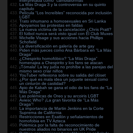
interpretada como “cambiaformas”
La Más Draga 3 y la controversia en su quinto
capítulo
Película “Los Increíbles” reconocida por inclusión
LGBT
Trato inhumano a homosexuales en Sri Lanka
Apoyamos las protestas en faldas
La nueva víctima de la cancelación ¿Chris Pratt?
El fútbol nunca será visto igual con El Club Muxes
Michelle Visage y sus acciones hacia Phillips
Schofield
La diversificación en galería de arte gay
Piden más jueces como Ana Bárbara en “La Más
Draga”
¿Chespirito homofóbico? “La Más Draga”
homenajea a Chespirito y los fans se atacan
¡Tómala! La ley judía no prohíbe a las parejas del
mismo sexo criar niños
YouTuber reflexiona sobre su salida del clóset
¿Por qué es mala idea un juguete sexual como
un cinturón de castidad?
Apio de Kabah se gana el odio de los fans de “La
Más Draga”
Las polémicas de Oreo y su arcoiris LGBT
Aviesc Who? ¡La gran favorita de “La Más
Draga”!
La importancia de Martin Jenkins en la Corte
Suprema de California
Restricciones en Exatlón y señalamientos de
homofobia en TV Azteca
Polémica por la falta de reconocimiento de
nuestros aliados no binarios en UK Pride