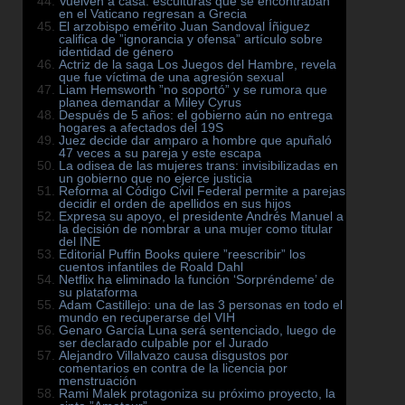
Vuelven a casa: esculturas que se encontraban
en el Vaticano regresan a Grecia
El arzobispo emérito Juan Sandoval Íñiguez
califica de ”ignorancia y ofensa” artículo sobre
identidad de género
Actriz de la saga Los Juegos del Hambre, revela
que fue víctima de una agresión sexual
Liam Hemsworth ”no soportó” y se rumora que
planea demandar a Miley Cyrus
Después de 5 años: el gobierno aún no entrega
hogares a afectados del 19S
Juez decide dar amparo a hombre que apuñaló
47 veces a su pareja y este escapa
La odisea de las mujeres trans: invisibilizadas en
un gobierno que no ejerce justicia
Reforma al Código Civil Federal permite a parejas
decidir el orden de apellidos en sus hijos
Expresa su apoyo, el presidente Andrés Manuel a
la decisión de nombrar a una mujer como titular
del INE
Editorial Puffin Books quiere ”reescribir” los
cuentos infantiles de Roald Dahl
Netflix ha eliminado la función ‘Sorpréndeme’ de
su plataforma
Adam Castillejo: una de las 3 personas en todo el
mundo en recuperarse del VIH
Genaro García Luna será sentenciado, luego de
ser declarado culpable por el Jurado
Alejandro Villalvazo causa disgustos por
comentarios en contra de la licencia por
menstruación
Rami Malek protagoniza su próximo proyecto, la