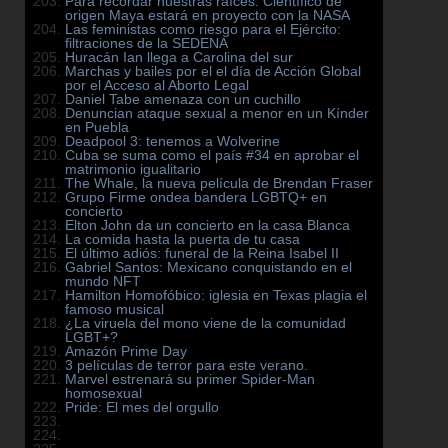
Para recordar nuestras raíces: Científico de
origen Maya estará en proyecto con la NASA
Las feministas como riesgo para el Ejército:
filtraciones de la SEDENA
Huracán Ian llega a Carolina del sur
Marchas y bailes por el el día de Acción Global
por el Acceso al Aborto Legal
Daniel Tabe amenaza con un cuchillo
Denuncian ataque sexual a menor en un Kínder
en Puebla
Deadpool 3: tenemos a Wolverine
Cuba se suma como el país #34 en aprobar el
matrimonio igualitario
The Whale, la nueva película de Brendan Fraser
Grupo Firme ondea bandera LGBTQ+ en
concierto
Elton John da un concierto en la casa Blanca
La comida hasta la puerta de tu casa
El último adiós: funeral de la Reina Isabel II
Gabriel Santos: Mexicano conquistando en el
mundo NFT
Hamilton Homofóbico: iglesia en Texas plagia el
famoso musical
¿La viruela del mono viene de la comunidad
LGBT+?
Amazón Prime Day
3 películas de terror para este verano.
Marvel estrenará su primer Spider-Man
homosexual
Pride: El mes del orgullo