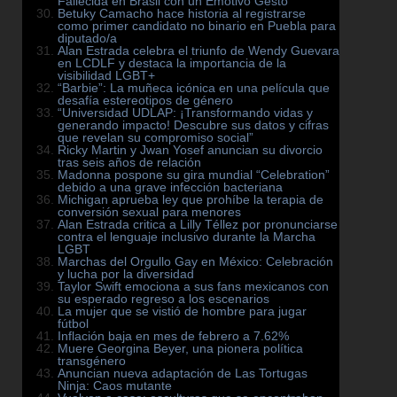
Fallecida en Brasil con un Emotivo Gesto
Betuky Camacho hace historia al registrarse
como primer candidato no binario en Puebla para
diputado/a
Alan Estrada celebra el triunfo de Wendy Guevara
en LCDLF y destaca la importancia de la
visibilidad LGBT+
“Barbie”: La muñeca icónica en una película que
desafía estereotipos de género
“Universidad UDLAP: ¡Transformando vidas y
generando impacto! Descubre sus datos y cifras
que revelan su compromiso social”
Ricky Martin y Jwan Yosef anuncian su divorcio
tras seis años de relación
Madonna pospone su gira mundial “Celebration”
debido a una grave infección bacteriana
Michigan aprueba ley que prohíbe la terapia de
conversión sexual para menores
Alan Estrada critica a Lilly Téllez por pronunciarse
contra el lenguaje inclusivo durante la Marcha
LGBT
Marchas del Orgullo Gay en México: Celebración
y lucha por la diversidad
Taylor Swift emociona a sus fans mexicanos con
su esperado regreso a los escenarios
La mujer que se vistió de hombre para jugar
fútbol
Inflación baja en mes de febrero a 7.62%
Muere Georgina Beyer, una pionera política
transgénero
Anuncian nueva adaptación de Las Tortugas
Ninja: Caos mutante