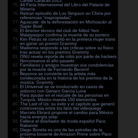
Caribe Caracas 2023.
44 Feria Internacional del Libro del Palacio de
Minería
Retiran episodio de Los Simpson en China por
referencias ”inapropiadas”
Aguacate: de la deforestación en Michoacán al
Super Bowl
El director técnico del club de fútbol Yeni
Malatyaspor confirma la muerte de su portero
Kim Petras se convirtió en la primera mujer trans
en ganar un premio Grammy
Madonna responde a las críticas sobre su físico
tras actuar en los premios Grammy
ONU revela reporte de robo por parte de hackers
Norcoreanos el año pasado
Familiares y amigos muestran sus condolencias
por la muerte de Fernando Becerril
Beyonce se convierte en la artista más
condecorada en la historia de los premios de la
música: Grammy
El Universal se ve involucrado en casos de
soborno con Genaro García Luna
Para ayudar en el rescate de las personas en
Turquía: México manda 150 elementos
The Last of Us: su éxito y el capítulo que generó
controversia entre los fans del videojuego
Marcelo Ebrard propone el cambio para México
hacía energía solar
Fallece el diseñador de moda español Paco
Rabanne
Diego Boneta es una de las estrellas de la
próxima bioserie de Amazon Prime sobre Paco