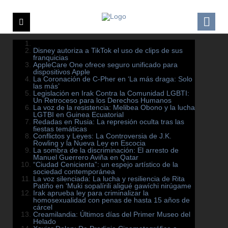
Disney autoriza a TikTok el uso de clips de sus
franquicias
AppleCare One ofrece seguro unificado para
dispositivos Apple
La Coronación de C-Pher en ‘La más draga: Solo
las más’
Legislación en Irak Contra la Comunidad LGBTI:
Un Retroceso para los Derechos Humanos
La voz de la resistencia: Melibea Obono y la lucha
LGTBI en Guinea Ecuatorial
Redadas en Rusia: La represión oculta tras las
fiestas temáticas
Conflictos y Leyes: La Controversia de J.K.
Rowling y la Nueva Ley en Escocia
La sombra de la discriminación: El arresto de
Manuel Guerrero Aviña en Qatar
“Ciudad Cenicienta”: un espejo artístico de la
sociedad contemporánea
La voz silenciada: La lucha y resiliencia de Rita
Patiño en ‘Muki sopalírili aligué gawíchi nirúgame
Irak aprueba ley para criminalizar la
homosexualidad con penas de hasta 15 años de
cárcel
Creamilandia: Últimos días del Primer Museo del
Helado