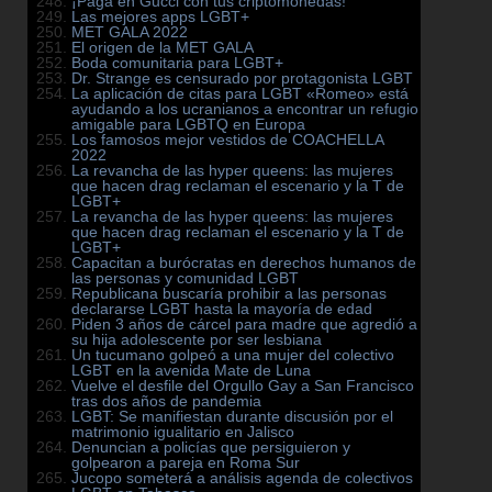
¡Paga en Gucci con tus criptomonedas!
Las mejores apps LGBT+
MET GALA 2022
El origen de la MET GALA
Boda comunitaria para LGBT+
Dr. Strange es censurado por protagonista LGBT
La aplicación de citas para LGBT «Romeo» está
ayudando a los ucranianos a encontrar un refugio
amigable para LGBTQ en Europa
Los famosos mejor vestidos de COACHELLA
2022
La revancha de las hyper queens: las mujeres
que hacen drag reclaman el escenario y la T de
LGBT+
La revancha de las hyper queens: las mujeres
que hacen drag reclaman el escenario y la T de
LGBT+
Capacitan a burócratas en derechos humanos de
las personas y comunidad LGBT
Republicana buscaría prohibir a las personas
declararse LGBT hasta la mayoría de edad
Piden 3 años de cárcel para madre que agredió a
su hija adolescente por ser lesbiana
Un tucumano golpeó a una mujer del colectivo
LGBT en la avenida Mate de Luna
Vuelve el desfile del Orgullo Gay a San Francisco
tras dos años de pandemia
LGBT: Se manifiestan durante discusión por el
matrimonio igualitario en Jalisco
Denuncian a policías que persiguieron y
golpearon a pareja en Roma Sur
Jucopo someterá a análisis agenda de colectivos