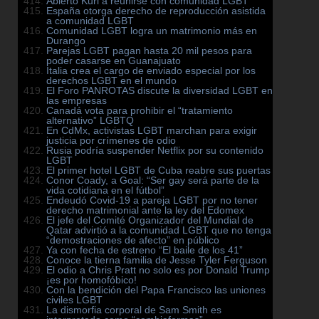
Abierto Kuri a reunirse con comunidad LGBT
España otorga derecho de reproducción asistida
a comunidad LGBT
Comunidad LGBT logra un matrimonio más en
Durango
Parejas LGBT pagan hasta 20 mil pesos para
poder casarse en Guanajuato
Italia crea el cargo de enviado especial por los
derechos LGBT en el mundo
El Foro PANROTAS discute la diversidad LGBT en
las empresas
Canadá vota para prohibir el “tratamiento
alternativo” LGBTQ
En CdMx, activistas LGBT marchan para exigir
justicia por crímenes de odio
Rusia podría suspender Netflix por su contenido
LGBT
El primer hotel LGBT de Cuba reabre sus puertas
Conor Coady, a Goal: “Ser gay será parte de la
vida cotidiana en el fútbol”
Endeudó Covid-19 a pareja LGBT por no tener
derecho matrimonial ante la ley del Edomex
El jefe del Comité Organizador del Mundial de
Qatar advirtió a la comunidad LGBT que no tenga
“demostraciones de afecto” en público
Ya con fecha de estreno “El baile de los 41”
Conoce la tierna familia de Jesse Tyler Ferguson
El odio a Chris Pratt no solo es por Donald Trump
¡es por homofóbico!
Con la bendición del Papa Francisco las uniones
civiles LGBT
La dismorfia corporal de Sam Smith es