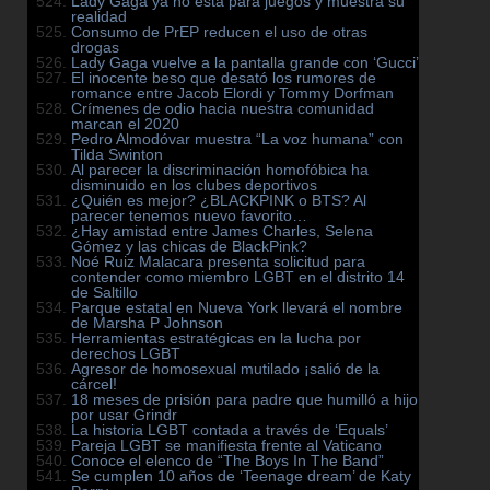
Lady Gaga ya no está para juegos y muestra su
realidad
Consumo de PrEP reducen el uso de otras
drogas
Lady Gaga vuelve a la pantalla grande con ‘Gucci’
El inocente beso que desató los rumores de
romance entre Jacob Elordi y Tommy Dorfman
Crímenes de odio hacia nuestra comunidad
marcan el 2020
Pedro Almodóvar muestra “La voz humana” con
Tilda Swinton
Al parecer la discriminación homofóbica ha
disminuido en los clubes deportivos
¿Quién es mejor? ¿BLACKPINK o BTS? Al
parecer tenemos nuevo favorito…
¿Hay amistad entre James Charles, Selena
Gómez y las chicas de BlackPink?
Noé Ruiz Malacara presenta solicitud para
contender como miembro LGBT en el distrito 14
de Saltillo
Parque estatal en Nueva York llevará el nombre
de Marsha P Johnson
Herramientas estratégicas en la lucha por
derechos LGBT
Agresor de homosexual mutilado ¡salió de la
cárcel!
18 meses de prisión para padre que humilló a hijo
por usar Grindr
La historia LGBT contada a través de ‘Equals’
Pareja LGBT se manifiesta frente al Vaticano
Conoce el elenco de “The Boys In The Band”
Se cumplen 10 años de ‘Teenage dream’ de Katy