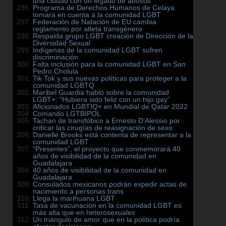
una ciudad con un legado de abusos
Programa de Derechos Humanos de Celaya
tomará en cuenta a la comunidad LGBT
Federación de Natación de EU cambia
reglamento por atleta transgénero
Respalda grupo LGBT creación de Dirección de la
Diversidad Sexual
Indígenas de la comunidad LGBT sufren
discriminación
Falta inclusión para la comunidad LGBT en San
Pedro Cholula
Tik Tok y sus nuevas políticas para proteger a la
comunidad LGBTQ
Maribel Guardia habló sobre la comunidad
LGBT+: “Hubiera sido feliz con un hijo gay”
Aficionados LGBTIQ+ en Mundial de Qatar 2022
Comando LGTBIPOL
Tachan de transfóbico a Ernesto D’Alessio por
criticar las cirugías de reasignación de sexo
Danielle Brooks está contenta de representar a la
comunidad LGBT
“Presentes”, el proyecto que conmemorará 40
años de visibilidad de la comunidad en
Guadalajara
40 años de visibilidad de la comunidad en
Guadalajara
Consulados mexicanos podrán expedir actas de
nacimiento a personas trans
Llega la marihuana LGBT
Tasa de vacunación en la comunidad LGBT es
más alta que en heterosexuales
Un triángulo de amor que en la política podría