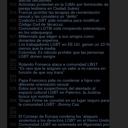
afectar decisiones
Activistas protestan en la CdMx por feminicidio de
pareja lesbiana en Ciudad Juárez
Francia prohíbe las terapias de reorientación
sexual y las considera un “delito”
Coalición LGBT pide iniciativa para modificar
Código Civil de Veracruz
Comunidad LGTBI está rompiendo estereotipos
en los videojuegos
Millennials que eligen a sus amigos como
donantes de esperma
Los trabajadores LGBT en EE.UU. ganan un 10 %
menos que la media
Colombia: Es ridículo prohibir que las personas
LGBT donen sangre
Rolando Fonseca ataca a comunidad LBGT
“Es raro que le asignen un valor a mi carrera en
función de que soy trans”
Papa Francisco pide no condenar a hijos con
diferente orientación sexual
Estos son los sospechosos del atentado al
espacio cultural LGBT en Palermo: la Justicia
busca sus nombres
‘Grupo Firme se convirtió en un lugar seguro para
la comunidad LGBT’: Jhonny Caz
El Consejo de Europa condena los ‘ataques
virulentos a los derechos LGBT’ en el Reino Unido
Comunidad LGBT es violentada en Afganistán por