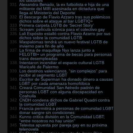
los talibanes
Alexandra Benado, la ex futbolista e hija de una
militante del MIR asesinada en dictadura que
llega al Ministerio del Deporte
El descargo de Flavio Azzaro tras sus polémicos
dichos sobre el ataque al bar LGBTIQ+
Primera carpeta LGTB de ‘Secret Story’
Scream: película icónica para el colectivo gay
Lali Espósito estalló contra Flavio Azarro por sus
dichos sobre la comunidad LGTB
Maspalomas tendrá un nuevo festival LGTB de
invierno para fin de año
La firma de maquillaje Nyx lanza junto a
FELGTBI+ un programa de becas para personas
trans desempleadas
Intentaron incendiar el espacio cultural LGTB
Maricafé de Palermo
Los destinos valencianos, “sin complejos” para
recibir al segmento LGBT
Escritor de Superman ha donado dinero a causas
LGBT por cada amenaza homofóbica
Creará Comunidad San Aelredo padrón de
personas LGBT con alguna discapacidad en
Coahuila
CNDH condena dichos de Gabriel Quadri contra
la comunidad LGBT
Francia permitirá a personas de comunidad LGBT
donar sangre sin condiciones
Kunno critica división en la Comunidad LGBT;
“entre nosotros no hay unión”
Televisa apuesta por pareja gay en su próxima
telenovela