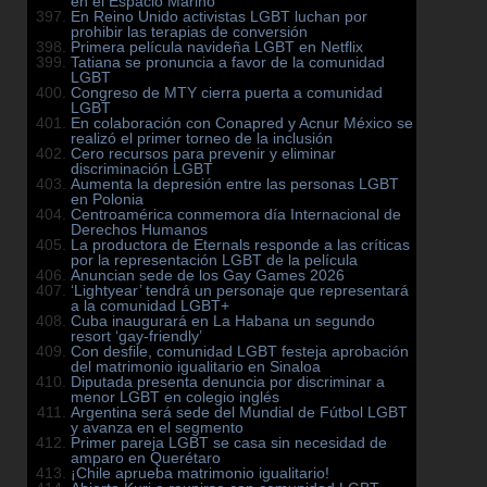
en el Espacio Mariño
En Reino Unido activistas LGBT luchan por
prohibir las terapias de conversión
Primera película navideña LGBT en Netflix
Tatiana se pronuncia a favor de la comunidad
LGBT
Congreso de MTY cierra puerta a comunidad
LGBT
En colaboración con Conapred y Acnur México se
realizó el primer torneo de la inclusión
Cero recursos para prevenir y eliminar
discriminación LGBT
Aumenta la depresión entre las personas LGBT
en Polonia
Centroamérica conmemora día Internacional de
Derechos Humanos
La productora de Eternals responde a las críticas
por la representación LGBT de la película
Anuncian sede de los Gay Games 2026
‘Lightyear’ tendrá un personaje que representará
a la comunidad LGBT+
Cuba inaugurará en La Habana un segundo
resort ‘gay-friendly’
Con desfile, comunidad LGBT festeja aprobación
del matrimonio igualitario en Sinaloa
Diputada presenta denuncia por discriminar a
menor LGBT en colegio inglés
Argentina será sede del Mundial de Fútbol LGBT
y avanza en el segmento
Primer pareja LGBT se casa sin necesidad de
amparo en Querétaro
¡Chile aprueba matrimonio igualitario!