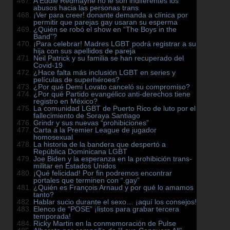
A Eddie Redmayne no le son indiferentes los
abusos hacia las personas trans
¡Ver para creer! donante demanda a clínica por
permitir que parejas gay usaran su esperma
¿Quién se robó el show en “The Boys in the
Band”?
¡Para celebrar! Madres LGBT podrá registrar a su
hija con sus apellidos de pareja
Neil Patrick y su familia se han recuperado del
Covid-19
¿Hace falta más inclusión LGBT en series y
películas de superhéroes?
¿Por qué Demi Lovato canceló su compromiso?
¿Por qué Partido evangélico anti-derechos tiene
registro en México?
La comunidad LGBT de Puerto Rico de luto por el
fallecimiento de Soraya Santiago
Grindr y sus nuevas “prohibiciones”
Carta a la Premier League de jugador
homosexual
La historia de la bandera que despertó a
República Dominicana LGBT
Joe Biden y la esperanza en la prohibición trans-
militar en Estados Unidos
¡Qué felicidad! Por fin podremos encontrar
portales que terminen con “.gay”
¿Quién es François Arnaud y por qué lo amamos
tanto?
Hablar sucio durante el sexo… ¡aquí los consejos!
Elenco de “POSE” ¡listos para grabar tercera
temporada!
Ricky Martin en la conmemoración de Pulse