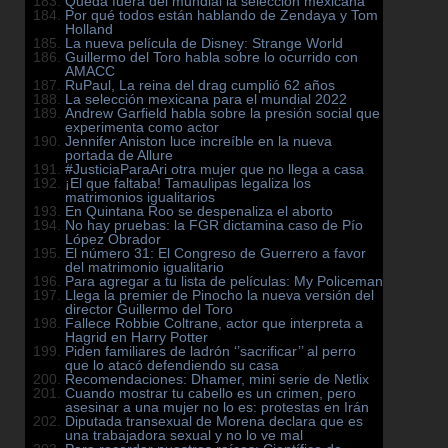
Queda fuera del mundial la selección mexicana
Por qué todos están hablando de Zendaya y Tom
Holland
La nueva película de Disney: Strange World
Guillermo del Toro habla sobre lo ocurrido con
AMACC
RuPaul, La reina del drag cumplió 62 años
La selección mexicana para el mundial 2022
Andrew Garfield habla sobre la presión social que
experimenta como actor
Jennifer Aniston luce increíble en la nueva
portada de Allure
#JusticiaParaAri otra mujer que no llega a casa
¡El que faltaba! Tamaulipas legaliza los
matrimonios igualitarios
En Quintana Roo se despenaliza el aborto
No hay pruebas: la FGR dictamina caso de Pío
López Obrador
El número 31: El Congreso de Guerrero a favor
del matrimonio igualitario
Para agregar a tu lista de películas: My Policeman
Llega la premier de Pinocho la nueva versión del
director Guillermo del Toro
Fallece Robbie Coltrane, actor que interpreta a
Hagrid en Harry Potter
Piden familiares de ladrón ‘’sacrificar’’ al perro
que lo atacó defendiendo su casa
Recomendaciones: Dhamer, mini serie de Netlix
Cuando mostrar tu cabello es un crimen, pero
asesinar a una mujer no lo es: protestas en Irán
Diputada transexual de Morena declara que es
una trabajadora sexual y no lo ve mal