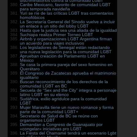
discriminatorios contra la comunidad LGBT
Caribe Mexicano, favorito de comunidad LGBT
para temporada navideña
Yuri se ríe de las críticas LGBT tras comentarios
homofóbicos
La Secretaría General del Sínodo vuelve a incluir
un enlace a un sitio del lobby LGBT
Hasta que la justicia sea una aliada de la igualdad
Suchiapa realiza Primer Torneo LGBT
Airbnb y organizaciones LGBT Argentina firman
un acuerdo para viajes inclusivos
Los legisladores de Senegal están redactando
una nueva legislación para la comunidad LGBT
Aprueban creación de Parlamento LGBT en
México
Se casa la primera pareja del sexo femenino en
Querétaro
El Congreso de Zacatecas aprueba el matrimonio
igualitario
Buscan reconocimiento de los derechos de la
comunidad LGBT en BC
Secuela de “Sex and the City” integra a personaje
latino LGBT en su elenco
Sudáfrica, exilio agridulce para la comunidad
LGBT
Mujer Maravilla tiene un nuevo romance y forma
parte de la comunidad LGBT+
Secretario de Salud de BC se reúne con
organismos LGBT
Demandan a Congreso de Guanajuato por
«congelar» iniciativas pro LGBT
La Fiesta del Chamamé tendrá un escenario Lgbt