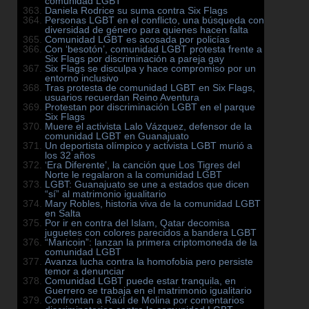
comunidad LGBT
Daniela Rodrice su suma contra Six Flags
Personas LGBT en el conflicto, una búsqueda con
diversidad de género para quienes hacen falta
Comunidad LGBT es acosada por policías
Con ‘besotón’, comunidad LGBT protesta frente a
Six Flags por discriminación a pareja gay
Six Flags se disculpa y hace compromiso por un
entorno inclusivo
Tras protesta de comunidad LGBT en Six Flags,
usuarios recuerdan Reino Aventura
Protestan por discriminación LGBT en el parque
Six Flags
Muere el activista Lalo Vázquez, defensor de la
comunidad LGBT en Guanajuato
Un deportista olímpico y activista LGBT murió a
los 32 años
‘Era Diferente’, la canción que Los Tigres del
Norte le regalaron a la comunidad LGBT
LGBT: Guanajuato se une a estados que dicen
“sí” al matrimonio igualitario
Mary Robles, historia viva de la comunidad LGBT
en Salta
Por ir en contra del Islam, Qatar decomisa
juguetes con colores parecidos a bandera LGBT
“Maricoin”: lanzan la primera criptomoneda de la
comunidad LGBT
Avanza lucha contra la homofobia pero persiste
temor a denunciar
Comunidad LGBT puede estar tranquila, en
Guerrero se trabaja en el matrimonio igualitario
Confrontan a Raúl de Molina por comentarios