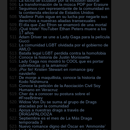
La lucha de Ecuador por la inclusión laboral
La transformación de la músca POP por Erasure
Seguimos con representante de la comunidad en
la contienda electoral de Estados Unidos
Vladimir Putin sigue en su lucha por negarle sus
derechos a nuestras aliadas transexuales
El día que Zac Efron se enamoró de una mortal
¡Qué triste! YouTuber Ethan Peters muere a los
17 años
Adam Driver se une a Lady Gaga para la película
Gucci
La comunidad LGBT olvidada por el gobierno de
AMLO
Batalla legal LGBT perdida contra la homofobia
Conoce la historia de Justin Morissette
Lady Gaga nos mostró lo COOL que es portar
cubrebocas ¡y la amamos!
¡Por fin! Kristen Stewart en romance gay
navideño
De monje a maquillista, conoce la historia de
Kodo Nishimura
Conoce la petición de la Asociación Civil Soy
Humano en Veracruz
Cher da a conocer su postura sobre el
#FreeBritney
Widow Von Du se suma al grupo de Drags
atacadas por la comunidad
Apoya a nuestras drags a través de
DRAGAPALOOZA
Septiembre es el mes de La Más Draga
temporada 3
Nuevo romance digno del Óscar en ‘Ammonite’