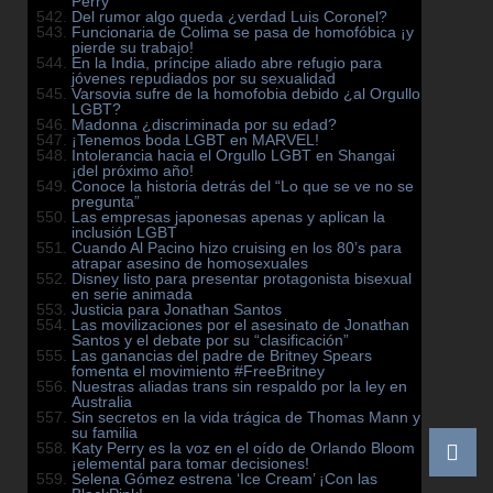
Perry
Del rumor algo queda ¿verdad Luis Coronel?
Funcionaria de Colima se pasa de homofóbica ¡y
pierde su trabajo!
En la India, príncipe aliado abre refugio para
jóvenes repudiados por su sexualidad
Varsovia sufre de la homofobia debido ¿al Orgullo
LGBT?
Madonna ¿discriminada por su edad?
¡Tenemos boda LGBT en MARVEL!
Intolerancia hacia el Orgullo LGBT en Shangai
¡del próximo año!
Conoce la historia detrás del “Lo que se ve no se
pregunta”
Las empresas japonesas apenas y aplican la
inclusión LGBT
Cuando Al Pacino hizo cruising en los 80’s para
atrapar asesino de homosexuales
Disney listo para presentar protagonista bisexual
en serie animada
Justicia para Jonathan Santos
Las movilizaciones por el asesinato de Jonathan
Santos y el debate por su “clasificación”
Las ganancias del padre de Britney Spears
fomenta el movimiento #FreeBritney
Nuestras aliadas trans sin respaldo por la ley en
Australia
Sin secretos en la vida trágica de Thomas Mann y
su familia
Katy Perry es la voz en el oído de Orlando Bloom
¡elemental para tomar decisiones!
Selena Gómez estrena ‘Ice Cream’ ¡Con las