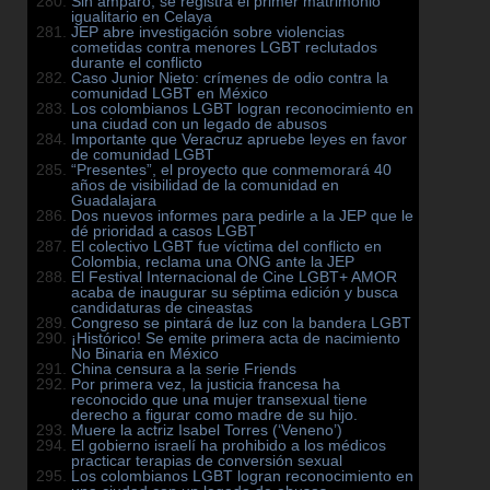
Sin amparo, se registra el primer matrimonio
igualitario en Celaya
JEP abre investigación sobre violencias
cometidas contra menores LGBT reclutados
durante el conflicto
Caso Junior Nieto: crímenes de odio contra la
comunidad LGBT en México
Los colombianos LGBT logran reconocimiento en
una ciudad con un legado de abusos
Importante que Veracruz apruebe leyes en favor
de comunidad LGBT
“Presentes”, el proyecto que conmemorará 40
años de visibilidad de la comunidad en
Guadalajara
Dos nuevos informes para pedirle a la JEP que le
dé prioridad a casos LGBT
El colectivo LGBT fue víctima del conflicto en
Colombia, reclama una ONG ante la JEP
El Festival Internacional de Cine LGBT+ AMOR
acaba de inaugurar su séptima edición y busca
candidaturas de cineastas
Congreso se pintará de luz con la bandera LGBT
¡Histórico! Se emite primera acta de nacimiento
No Binaria en México
China censura a la serie Friends
Por primera vez, la justicia francesa ha
reconocido que una mujer transexual tiene
derecho a figurar como madre de su hijo.
Muere la actriz Isabel Torres (‘Veneno’)
El gobierno israelí ha prohibido a los médicos
practicar terapias de conversión sexual
Los colombianos LGBT logran reconocimiento en