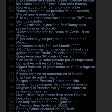
El presidente de Estados Unidos propone regular
las armas en el país para evitar más tiroteos
Regresa Joaquin Phoenix como el Joker
Tenoch Huerta en los premios de la academia,
Marvel quiere nominarlo
EUA sigue prohibiendo las cuentas de TikTok en
distintos estados
AMLO extiende invitación a Bad Bunny para
presentarse en el Zócalo
Vuelven a aumentar los casos de Covid-19 en
México
El periodismo y los peligros que presenta en
México
Así vamos para la final del Mundial 2022
AMLO brinda sus condolencias a la familia del
gobernador de Puebla, falleció el día de hoy
Gana Argentina 3-0 contra Croacia
Elon Musk se ve sobrepasado por el empresario
Bernard Arnault en su fortuna
Miguel Barbosa, el gobernador de Puebla ingresa
a Hospital
España termina su momento en el Mundial
Brasil pierde ante Croacia
Cargos contra Ernesto Derbez han sido
desestimados después de cuidadosa revisión
Meghan y el Príncipe Harry hablan sobre su
relación y la prensa
Murat Hinojosa presenta libro sobre Oaxaca
Descubre nuevos sabores: Balta
Las mujeres en el mundo digital actual
¿Qué nos deja Spotify del 2022?
Brittney Griner encarcelada en Rusia