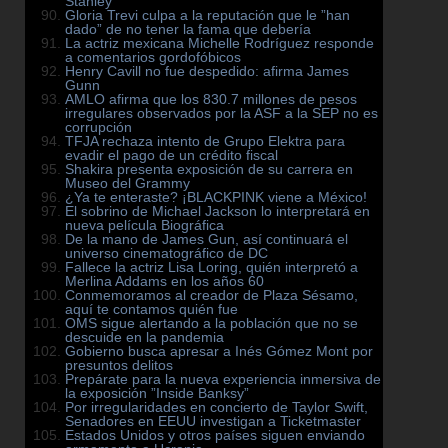
Stanley
Gloria Trevi culpa a la reputación que le ”han
dado” de no tener la fama que debería
La actriz mexicana Michelle Rodríguez responde
a comentarios gordofóbicos
Henry Cavill no fue despedido: afirma James
Gunn
AMLO afirma que los 830.7 millones de pesos
irregulares observados por la ASF a la SEP no es
corrupción
TFJA rechaza intento de Grupo Elektra para
evadir el pago de un crédito fiscal
Shakira presenta exposición de su carrera en
Museo del Grammy
¿Ya te enteraste? ¡BLACKPINK viene a México!
El sobrino de Michael Jackson lo interpretará en
nueva película Biográfica
De la mano de James Gun, así continuará el
universo cinematográfico de DC
Fallece la actriz Lisa Loring, quién interpretó a
Merlina Addams en los años 60
Conmemoramos al creador de Plaza Sésamo,
aquí te contamos quién fue
OMS sigue alertando a la población que no se
descuide en la pandemia
Gobierno busca apresar a Inés Gómez Mont por
presuntos delitos
Prepárate para la nueva experiencia inmersiva de
la exposición ”Inside Banksy”
Por irregularidades en concierto de Taylor Swift,
Senadores en EEUU investigan a Ticketmaster
Estados Unidos y otros países siguen enviando