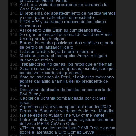
película de Netflix: Ruido
Así fue la visita del presidente de Ucrania a la
Casa Blanca
El problema del abastecimiento de medicamentos
y como planea afrontarlo el presidente
PROFEPA y su trabajo reubicando los felinos
rescatados
Así celebró Billie Eilish su cumpleaños #21
Se sigue uniendo el personal de salud en Reino
Unido para las huelgas
Europa intentaba posicionar dos satélites cuando
se perdió su lanzador ligero
Estados Unidos logra la fusión nuclear
Medidas contra el monopolio: Amazon llega a
nuevos acuerdos
Trabajadores indígenas: los retos que enfrentan
Xiaomi se suma a las empresas tecnológicas que
comienzan recortes de personal
Ante acusaciones de Perú, el gobierno mexicano
admite dar asilo a familia del ex presidente de
Perú
Descartan duplicado de boletos en concierto de
Bad Bunny
Capital de Ucrania bombardeada por drones
rusos
Argentina se vuelve campeón del mundial 2022
Fernando Santos se va después de este Mundial
¡Ya se estrenó Avatar: The way of the Water!
Entre futbolistas y aficionados registran síntomas
del virus MERS-CoV en Qatar
¿Tienen apoyo los periodistas? AMLO se expresa
sobre el atentado a Ciro Gómez Leyva