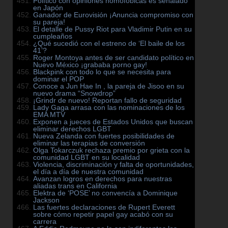
Político con opiniones homofóbicas es señalado
en Japón
Ganador de Eurovisión ¡Anuncia compromiso con
su pareja!
El detalle de Pussy Riot para Vladimir Putin en su
cumpleaños
¿Qué sucedió con el estreno de ‘El baile de los
41’?
Roger Montoya antes de ser candidato político en
Nuevo México ¡grababa porno gay!
Blackpink con todo lo que se necesita para
dominar el POP
Conoce a Jun Hae In , la pareja de Jisoo en su
nuevo drama “Snowdrop”
¡Grindr de nuevo! Reportan fallo de seguridad
Lady Gaga arrasa con las nominaciones de los
EMA MTV
Exponen a jueces de Estados Unidos que buscan
eliminar derechos LGBT
Nueva Zelanda con fuertes posibilidades de
eliminar las terapias de conversión
Olga Tokarczuk rechaza premio por grieta con la
comunidad LGBT en su localidad
Violencia, discriminación y falta de oportunidades,
el día a día de nuestra comunidad
Avanzan logros en derechos para nuestras
aliadas trans en California
Elektra de ‘POSE’ no convencía a Dominique
Jackson
Las fuertes declaraciones de Rupert Everett
sobre cómo repetir papel gay acabó con su
carrera