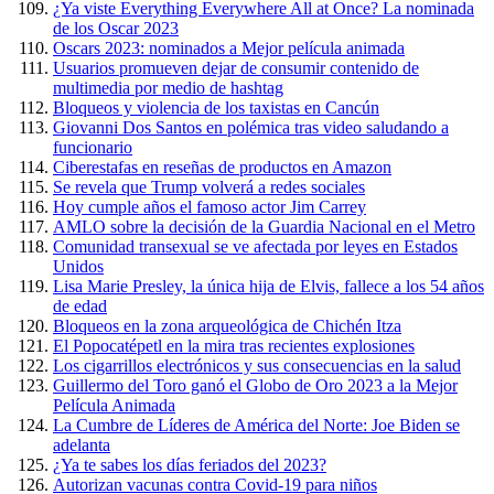
¿Ya viste Everything Everywhere All at Once? La nominada
de los Oscar 2023
Oscars 2023: nominados a Mejor película animada
Usuarios promueven dejar de consumir contenido de
multimedia por medio de hashtag
Bloqueos y violencia de los taxistas en Cancún
Giovanni Dos Santos en polémica tras video saludando a
funcionario
Ciberestafas en reseñas de productos en Amazon
Se revela que Trump volverá a redes sociales
Hoy cumple años el famoso actor Jim Carrey
AMLO sobre la decisión de la Guardia Nacional en el Metro
Comunidad transexual se ve afectada por leyes en Estados
Unidos
Lisa Marie Presley, la única hija de Elvis, fallece a los 54 años
de edad
Bloqueos en la zona arqueológica de Chichén Itza
El Popocatépetl en la mira tras recientes explosiones
Los cigarrillos electrónicos y sus consecuencias en la salud
Guillermo del Toro ganó el Globo de Oro 2023 a la Mejor
Película Animada
La Cumbre de Líderes de América del Norte: Joe Biden se
adelanta
¿Ya te sabes los días feriados del 2023?
Autorizan vacunas contra Covid-19 para niños