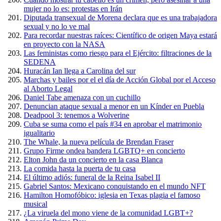
mujer no lo es: protestas en Irán
Diputada transexual de Morena declara que es una trabajadora
sexual y no lo ve mal
Para recordar nuestras raíces: Científico de origen Maya estará
en proyecto con la NASA
Las feministas como riesgo para el Ejército: filtraciones de la
SEDENA
Huracán Ian llega a Carolina del sur
Marchas y bailes por el el día de Acción Global por el Acceso
al Aborto Legal
Daniel Tabe amenaza con un cuchillo
Denuncian ataque sexual a menor en un Kínder en Puebla
Deadpool 3: tenemos a Wolverine
Cuba se suma como el país #34 en aprobar el matrimonio
igualitario
The Whale, la nueva película de Brendan Fraser
Grupo Firme ondea bandera LGBTQ+ en concierto
Elton John da un concierto en la casa Blanca
La comida hasta la puerta de tu casa
El último adiós: funeral de la Reina Isabel II
Gabriel Santos: Mexicano conquistando en el mundo NFT
Hamilton Homofóbico: iglesia en Texas plagia el famoso
musical
¿La viruela del mono viene de la comunidad LGBT+?