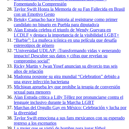
Fomentando la Comprensión
Taylor Swift Honra la Memoria de su Fan Fallecida en Brasil
con un Emotivo Gesto
Betuky Camacho hace historia al registrarse como primer
candidato no binario en Puebla para diputado/a
Alan Estrada celebra el triunfo de Wendy Guevara en
LCDLF y destaca la importancia de la visibilidad LGBT+
“Barbie”: La muñeca icónica en una película que desafía
estereotipos de género
“Universidad UDLAP: ¡Transformando vidas y generando
impacto! Descubre sus datos y cifras que revelan su
compromiso social”
Ricky Martin y Jwan Yosef anuncian su divorcio tras seis
años de relación
Madonna pospone su gira mundial “Celebration” debido a
una grave infección bacteriana
Michigan aprueba ley que prohíbe la terapia de conversión
sexual para menores
Alan Estrada critica a Lilly Téllez por pronunciarse contra el
lenguaje inclusivo durante la Marcha LGBT
Marchas del Orgullo Gay en México: Celebración y lucha por
la diversidad
Taylor Swift emociona a sus fans mexicanos con su esperado
regreso a los escenarios
La mujer que se vistió de hombre para jugar fútbol