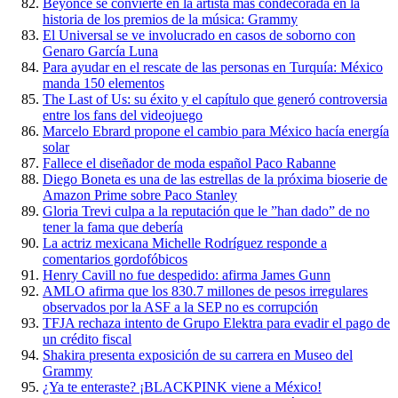
Beyonce se convierte en la artista más condecorada en la
historia de los premios de la música: Grammy
El Universal se ve involucrado en casos de soborno con
Genaro García Luna
Para ayudar en el rescate de las personas en Turquía: México
manda 150 elementos
The Last of Us: su éxito y el capítulo que generó controversia
entre los fans del videojuego
Marcelo Ebrard propone el cambio para México hacía energía
solar
Fallece el diseñador de moda español Paco Rabanne
Diego Boneta es una de las estrellas de la próxima bioserie de
Amazon Prime sobre Paco Stanley
Gloria Trevi culpa a la reputación que le ”han dado” de no
tener la fama que debería
La actriz mexicana Michelle Rodríguez responde a
comentarios gordofóbicos
Henry Cavill no fue despedido: afirma James Gunn
AMLO afirma que los 830.7 millones de pesos irregulares
observados por la ASF a la SEP no es corrupción
TFJA rechaza intento de Grupo Elektra para evadir el pago de
un crédito fiscal
Shakira presenta exposición de su carrera en Museo del
Grammy
¿Ya te enteraste? ¡BLACKPINK viene a México!