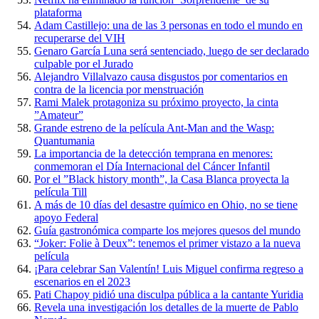
plataforma
Adam Castillejo: una de las 3 personas en todo el mundo en
recuperarse del VIH
Genaro García Luna será sentenciado, luego de ser declarado
culpable por el Jurado
Alejandro Villalvazo causa disgustos por comentarios en
contra de la licencia por menstruación
Rami Malek protagoniza su próximo proyecto, la cinta
”Amateur”
Grande estreno de la película Ant-Man and the Wasp:
Quantumania
La importancia de la detección temprana en menores:
conmemoran el Día Internacional del Cáncer Infantil
Por el ”Black history month”, la Casa Blanca proyecta la
película Till
A más de 10 días del desastre químico en Ohio, no se tiene
apoyo Federal
Guía gastronómica comparte los mejores quesos del mundo
“Joker: Folie à Deux”: tenemos el primer vistazo a la nueva
película
¡Para celebrar San Valentín! Luis Miguel confirma regreso a
escenarios en el 2023
Pati Chapoy pidió una disculpa pública a la cantante Yuridia
Revela una investigación los detalles de la muerte de Pablo