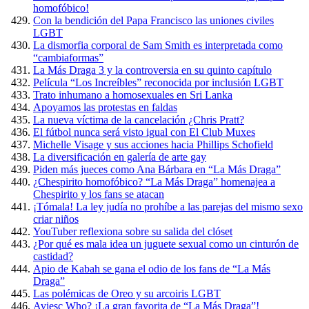
homofóbico!
Con la bendición del Papa Francisco las uniones civiles
LGBT
La dismorfia corporal de Sam Smith es interpretada como
“cambiaformas”
La Más Draga 3 y la controversia en su quinto capítulo
Película “Los Increíbles” reconocida por inclusión LGBT
Trato inhumano a homosexuales en Sri Lanka
Apoyamos las protestas en faldas
La nueva víctima de la cancelación ¿Chris Pratt?
El fútbol nunca será visto igual con El Club Muxes
Michelle Visage y sus acciones hacia Phillips Schofield
La diversificación en galería de arte gay
Piden más jueces como Ana Bárbara en “La Más Draga”
¿Chespirito homofóbico? “La Más Draga” homenajea a
Chespirito y los fans se atacan
¡Tómala! La ley judía no prohíbe a las parejas del mismo sexo
criar niños
YouTuber reflexiona sobre su salida del clóset
¿Por qué es mala idea un juguete sexual como un cinturón de
castidad?
Apio de Kabah se gana el odio de los fans de “La Más
Draga”
Las polémicas de Oreo y su arcoiris LGBT
Aviesc Who? ¡La gran favorita de “La Más Draga”!