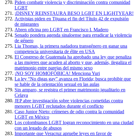
Piden combatir violencia y discriminación contra comunidad
LGBT
¡DISNEY REINSTAURA BESO LGBT EN LIGHTYEAR!
Activistas piden en Tijuana el fin del Título 42 de expulsión
de migrantes
Abren oficina pro LGBT en Francisco I. Madero
Senado pondera agenda sinaloense para erradicar la violencia
de género
Lia Thomas, la primera nadadora transgénero en ganar una
competencia universitaria de élite en USA
El Congreso de Guatemala ha aprobado una ley que penaliza
a las mujeres que acuden al aborto y que, además, ilegaliza el
matrimonio entre parejas del mismo sexo
¡NO SOY HOMOFÓBICA! Menciona Yuri
La ley “No digas gay” avanza en Florida; busca prohibir que
se hable de la orientación sexual en las aulas
Sin amparo, se registra el primer matrimonio igualitario en
Celaya
JEP abre investigación sobre violencias cometidas contra
menores LGBT reclutados durante el conflicto
Caso Junior Nieto: crímenes de odio contra la comunidad
LGBT en México
Los colombianos LGBT logran reconocimiento en una ciudad
con un legado de abusos
Importante que Veracruz apruebe leyes en favor de