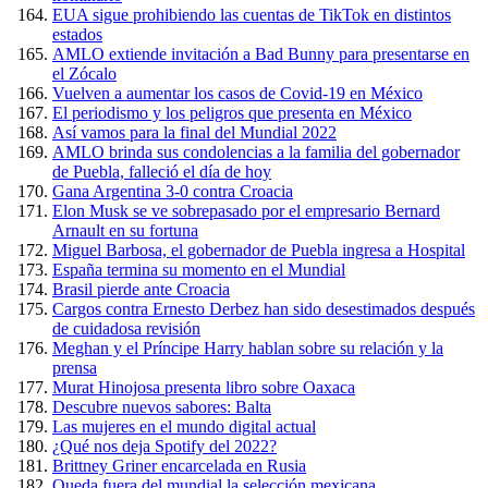
EUA sigue prohibiendo las cuentas de TikTok en distintos
estados
AMLO extiende invitación a Bad Bunny para presentarse en
el Zócalo
Vuelven a aumentar los casos de Covid-19 en México
El periodismo y los peligros que presenta en México
Así vamos para la final del Mundial 2022
AMLO brinda sus condolencias a la familia del gobernador
de Puebla, falleció el día de hoy
Gana Argentina 3-0 contra Croacia
Elon Musk se ve sobrepasado por el empresario Bernard
Arnault en su fortuna
Miguel Barbosa, el gobernador de Puebla ingresa a Hospital
España termina su momento en el Mundial
Brasil pierde ante Croacia
Cargos contra Ernesto Derbez han sido desestimados después
de cuidadosa revisión
Meghan y el Príncipe Harry hablan sobre su relación y la
prensa
Murat Hinojosa presenta libro sobre Oaxaca
Descubre nuevos sabores: Balta
Las mujeres en el mundo digital actual
¿Qué nos deja Spotify del 2022?
Brittney Griner encarcelada en Rusia
Queda fuera del mundial la selección mexicana