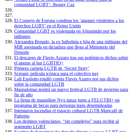
comunidad LGBT’: Jhonny Caz
El Consejo de Europa condena los ‘ataques virulentos a los
derechos LGBT’ en el Reino Unido
Comunidad LGBT es violentada en Afganistán por los
talibanes
Alexandra Benado, la ex futbolista e hija de una militante del
MIR asesinada en dictadura que llega al Ministerio del
Deporte
El descargo de Flavio Azzaro tras sus polémicos dichos sobre
el ataque al bar LGBTIQ+
Primera carpeta LGTB de ‘Secret Story’
Scream: película icónica para el colectivo gay
Lali Espósito estalló contra Flavio Azarro por sus dichos
sobre la comunidad LGTB
Maspalomas tendrá un nuevo festival LGTB de invierno para
fin de año
La firma de maquillaje Nyx lanza junto a FELGTBI+ un
programa de becas para personas trans desempleadas
Intentaron incendiar el espacio cultural LGTB Maricafé de
Palermo
Los destinos valencianos, “sin complejos” para recibir al
segmento LGBT
Escritor de Superman ha donado dinero a causas LGBT por