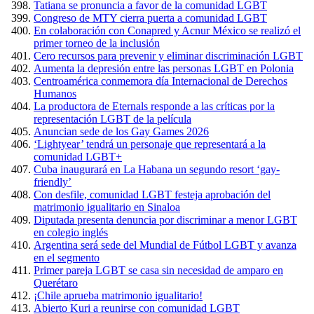
Tatiana se pronuncia a favor de la comunidad LGBT
Congreso de MTY cierra puerta a comunidad LGBT
En colaboración con Conapred y Acnur México se realizó el
primer torneo de la inclusión
Cero recursos para prevenir y eliminar discriminación LGBT
Aumenta la depresión entre las personas LGBT en Polonia
Centroamérica conmemora día Internacional de Derechos
Humanos
La productora de Eternals responde a las críticas por la
representación LGBT de la película
Anuncian sede de los Gay Games 2026
‘Lightyear’ tendrá un personaje que representará a la
comunidad LGBT+
Cuba inaugurará en La Habana un segundo resort ‘gay-
friendly’
Con desfile, comunidad LGBT festeja aprobación del
matrimonio igualitario en Sinaloa
Diputada presenta denuncia por discriminar a menor LGBT
en colegio inglés
Argentina será sede del Mundial de Fútbol LGBT y avanza
en el segmento
Primer pareja LGBT se casa sin necesidad de amparo en
Querétaro
¡Chile aprueba matrimonio igualitario!
Abierto Kuri a reunirse con comunidad LGBT