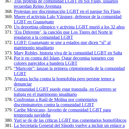
Tras protesta de comunidad LGBT en Six Flags, usuarios
recuerdan Reino Aventura
Protestan por discriminación LGBT en el parque Six Flags
Muere el activista Lalo Vázquez, defensor de la comunidad
LGBT en Guanajuato
Un deportista olímpico y activista LGBT murió a los 32 años
‘Era Diferente’, la canción que Los Tigres del Norte le
regalaron a la comunidad LGBT
LGBT: Guanajuato se une a estados que dicen “sí” al
matrimonio igualitario
Mary Robles, historia viva de la comunidad LGBT en Salta
Por ir en contra del Islam, Qatar decomisa juguetes con
colores parecidos a bandera LGBT
“Maricoin”: lanzan la primera criptomoneda de la comunidad
LGBT
Avanza lucha contra la homofobia pero persiste temor a
denunciar
Comunidad LGBT puede estar tranquila, en Guerrero se
trabaja en el matrimonio igualitario
Confrontan a Raúl de Molina por comentarios
discriminatorios contra la comunidad LGBT
Caribe Mexicano, favorito de comunidad LGBT para
temporada navideña
Yuri se ríe de las críticas LGBT tras comentarios homofóbicos
La Secretaría General del Sínodo vuelve a incluir un enlace a