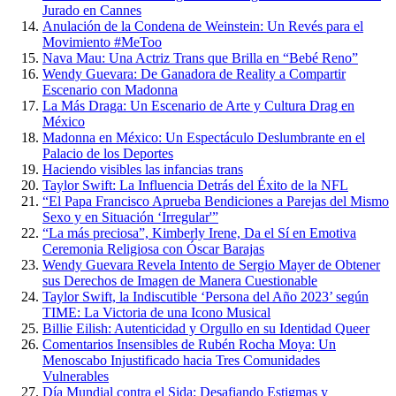
Jurado en Cannes
Anulación de la Condena de Weinstein: Un Revés para el
Movimiento #MeToo
Nava Mau: Una Actriz Trans que Brilla en “Bebé Reno”
Wendy Guevara: De Ganadora de Reality a Compartir
Escenario con Madonna
La Más Draga: Un Escenario de Arte y Cultura Drag en
México
Madonna en México: Un Espectáculo Deslumbrante en el
Palacio de los Deportes
Haciendo visibles las infancias trans
Taylor Swift: La Influencia Detrás del Éxito de la NFL
“El Papa Francisco Aprueba Bendiciones a Parejas del Mismo
Sexo y en Situación ‘Irregular'”
“La más preciosa”, Kimberly Irene, Da el Sí en Emotiva
Ceremonia Religiosa con Óscar Barajas
Wendy Guevara Revela Intento de Sergio Mayer de Obtener
sus Derechos de Imagen de Manera Cuestionable
Taylor Swift, la Indiscutible ‘Persona del Año 2023’ según
TIME: La Victoria de una Icono Musical
Billie Eilish: Autenticidad y Orgullo en su Identidad Queer
Comentarios Insensibles de Rubén Rocha Moya: Un
Menoscabo Injustificado hacia Tres Comunidades
Vulnerables
Día Mundial contra el Sida: Desafiando Estigmas y