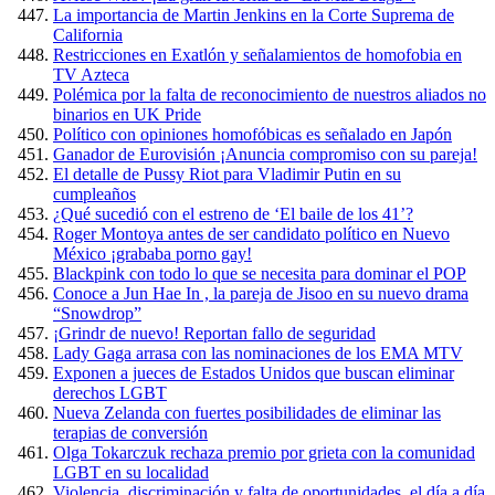
La importancia de Martin Jenkins en la Corte Suprema de
California
Restricciones en Exatlón y señalamientos de homofobia en
TV Azteca
Polémica por la falta de reconocimiento de nuestros aliados no
binarios en UK Pride
Político con opiniones homofóbicas es señalado en Japón
Ganador de Eurovisión ¡Anuncia compromiso con su pareja!
El detalle de Pussy Riot para Vladimir Putin en su
cumpleaños
¿Qué sucedió con el estreno de ‘El baile de los 41’?
Roger Montoya antes de ser candidato político en Nuevo
México ¡grababa porno gay!
Blackpink con todo lo que se necesita para dominar el POP
Conoce a Jun Hae In , la pareja de Jisoo en su nuevo drama
“Snowdrop”
¡Grindr de nuevo! Reportan fallo de seguridad
Lady Gaga arrasa con las nominaciones de los EMA MTV
Exponen a jueces de Estados Unidos que buscan eliminar
derechos LGBT
Nueva Zelanda con fuertes posibilidades de eliminar las
terapias de conversión
Olga Tokarczuk rechaza premio por grieta con la comunidad
LGBT en su localidad
Violencia, discriminación y falta de oportunidades, el día a día