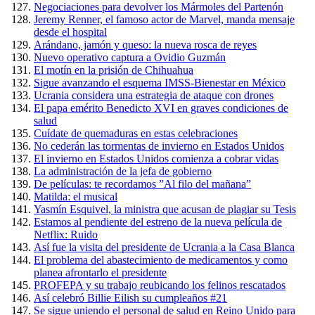
Negociaciones para devolver los Mármoles del Partenón
Jeremy Renner, el famoso actor de Marvel, manda mensaje
desde el hospital
Arándano, jamón y queso: la nueva rosca de reyes
Nuevo operativo captura a Ovidio Guzmán
El motín en la prisión de Chihuahua
Sigue avanzando el esquema IMSS-Bienestar en México
Ucrania considera una estrategia de ataque con drones
El papa emérito Benedicto XVI en graves condiciones de
salud
Cuídate de quemaduras en estas celebraciones
No cederán las tormentas de invierno en Estados Unidos
El invierno en Estados Unidos comienza a cobrar vidas
La administración de la jefa de gobierno
De películas: te recordamos ”Al filo del mañana”
Matilda: el musical
Yasmín Esquivel, la ministra que acusan de plagiar su Tesis
Estamos al pendiente del estreno de la nueva película de
Netflix: Ruido
Así fue la visita del presidente de Ucrania a la Casa Blanca
El problema del abastecimiento de medicamentos y como
planea afrontarlo el presidente
PROFEPA y su trabajo reubicando los felinos rescatados
Así celebró Billie Eilish su cumpleaños #21
Se sigue uniendo el personal de salud en Reino Unido para