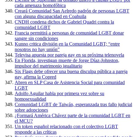
cada amenaza homofóbica
Creará Comunidad San Aelredo padrón de personas LGBT
con alguna discapacidad en Coahuila
CNDH condena dichos de Gabriel Quadri contra la
comunidad LGBT
Francia permitirá a personas de comunidad LGBT donar
sangre sin condiciones
Kunno critica división en la Comunidad LGBT; “entre
nosotros no hay unión”
Televisa apuesta por pareja gay en su próxima telenovela
En Florida, investigan muerte de Jorge Díaz-Johnston,
impulsor del matrimonio igualitario
Six Flags debe ofrecer una buena disculpa pública a pareja
gay, afirma la Copred
Abren en SLP Casa de Asistencia Social para comunidad
LGBT
Adolfo Aguilar habla por primera vez sobre su
homosexualidad
Comunidad LGBT de Taiwán, esperanzada tras fallo judicial
sobre adopciones
¿Formará América Chávez parte de la comunidad LGBT en
el MCU?
Un token español relacionado con el colectivo LGBT
responde a las críticas