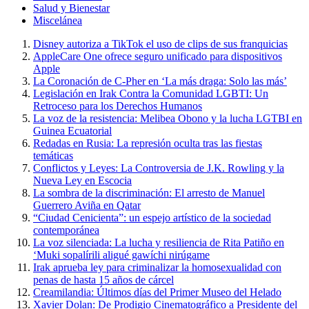
Salud y Bienestar
Miscelánea
Disney autoriza a TikTok el uso de clips de sus franquicias
AppleCare One ofrece seguro unificado para dispositivos
Apple
La Coronación de C-Pher en ‘La más draga: Solo las más’
Legislación en Irak Contra la Comunidad LGBTI: Un
Retroceso para los Derechos Humanos
La voz de la resistencia: Melibea Obono y la lucha LGTBI en
Guinea Ecuatorial
Redadas en Rusia: La represión oculta tras las fiestas
temáticas
Conflictos y Leyes: La Controversia de J.K. Rowling y la
Nueva Ley en Escocia
La sombra de la discriminación: El arresto de Manuel
Guerrero Aviña en Qatar
“Ciudad Cenicienta”: un espejo artístico de la sociedad
contemporánea
La voz silenciada: La lucha y resiliencia de Rita Patiño en
‘Muki sopalírili aligué gawíchi nirúgame
Irak aprueba ley para criminalizar la homosexualidad con
penas de hasta 15 años de cárcel
Creamilandia: Últimos días del Primer Museo del Helado
Xavier Dolan: De Prodigio Cinematográfico a Presidente del