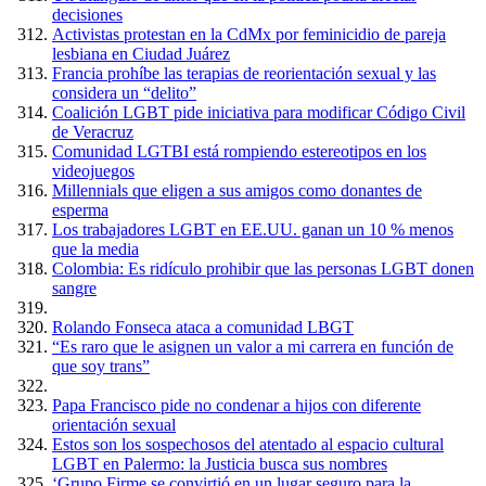
decisiones
Activistas protestan en la CdMx por feminicidio de pareja
lesbiana en Ciudad Juárez
Francia prohíbe las terapias de reorientación sexual y las
considera un “delito”
Coalición LGBT pide iniciativa para modificar Código Civil
de Veracruz
Comunidad LGTBI está rompiendo estereotipos en los
videojuegos
Millennials que eligen a sus amigos como donantes de
esperma
Los trabajadores LGBT en EE.UU. ganan un 10 % menos
que la media
Colombia: Es ridículo prohibir que las personas LGBT donen
sangre
Rolando Fonseca ataca a comunidad LBGT
“Es raro que le asignen un valor a mi carrera en función de
que soy trans”
Papa Francisco pide no condenar a hijos con diferente
orientación sexual
Estos son los sospechosos del atentado al espacio cultural
LGBT en Palermo: la Justicia busca sus nombres
‘Grupo Firme se convirtió en un lugar seguro para la