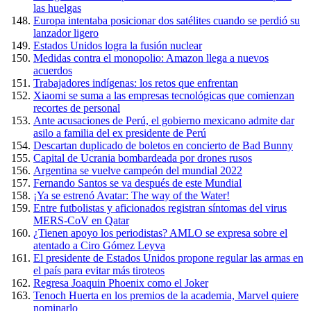
las huelgas
Europa intentaba posicionar dos satélites cuando se perdió su
lanzador ligero
Estados Unidos logra la fusión nuclear
Medidas contra el monopolio: Amazon llega a nuevos
acuerdos
Trabajadores indígenas: los retos que enfrentan
Xiaomi se suma a las empresas tecnológicas que comienzan
recortes de personal
Ante acusaciones de Perú, el gobierno mexicano admite dar
asilo a familia del ex presidente de Perú
Descartan duplicado de boletos en concierto de Bad Bunny
Capital de Ucrania bombardeada por drones rusos
Argentina se vuelve campeón del mundial 2022
Fernando Santos se va después de este Mundial
¡Ya se estrenó Avatar: The way of the Water!
Entre futbolistas y aficionados registran síntomas del virus
MERS-CoV en Qatar
¿Tienen apoyo los periodistas? AMLO se expresa sobre el
atentado a Ciro Gómez Leyva
El presidente de Estados Unidos propone regular las armas en
el país para evitar más tiroteos
Regresa Joaquin Phoenix como el Joker
Tenoch Huerta en los premios de la academia, Marvel quiere
nominarlo