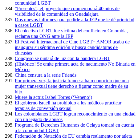
comunidad LGBT
“Presentes”, el proyecto que conmemorará 40 años de
visibilidad de la comunidad en Guadalajara
Dos nuevos informes para pedirle a la JEP que le dé prioridad
a casos LGBT
El colectivo LGBT fue víctima del conflicto en Colombia,
reclama una ONG ante la JEP
El Festival Internacional de Cine LGBT+ AMOR acaba de
inaugurar su séptima edición y busca candidaturas de
cineastas
Congreso se pintará de luz con la bandera LGBT
¡Histórico! Se emite primera acta de nacimiento No Binaria en
México
China censura a la serie Friends
Por primera vez, la justicia francesa ha reconocido que una
mujer transexual tiene derecho a figurar como madre de su
hijo.
Muere la actriz Isabel Torres (‘Veneno’)
El gobierno israelí ha prohibido a los médicos practicar
terapias de conversión sexual
Los colombianos LGBT logran reconocimiento en una ciudad
con un legado de abusos
Programa de Derechos Humanos de Celaya tomará en cuenta
a la comunidad LGBT
Federación de Natación de EU cambia reglamento por atleta