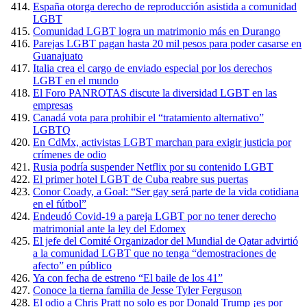
España otorga derecho de reproducción asistida a comunidad
LGBT
Comunidad LGBT logra un matrimonio más en Durango
Parejas LGBT pagan hasta 20 mil pesos para poder casarse en
Guanajuato
Italia crea el cargo de enviado especial por los derechos
LGBT en el mundo
El Foro PANROTAS discute la diversidad LGBT en las
empresas
Canadá vota para prohibir el “tratamiento alternativo”
LGBTQ
En CdMx, activistas LGBT marchan para exigir justicia por
crímenes de odio
Rusia podría suspender Netflix por su contenido LGBT
El primer hotel LGBT de Cuba reabre sus puertas
Conor Coady, a Goal: “Ser gay será parte de la vida cotidiana
en el fútbol”
Endeudó Covid-19 a pareja LGBT por no tener derecho
matrimonial ante la ley del Edomex
El jefe del Comité Organizador del Mundial de Qatar advirtió
a la comunidad LGBT que no tenga “demostraciones de
afecto” en público
Ya con fecha de estreno “El baile de los 41”
Conoce la tierna familia de Jesse Tyler Ferguson
El odio a Chris Pratt no solo es por Donald Trump ¡es por