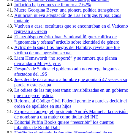
Inflación baja en mes de febrero a 7.62%
Muere Georgina Beyer, una pionera política transgénero
Anuncian nueva adaptación de Las Tortugas Ninja: Caos
mutante
Vuelven a casa: esculturas que se encontraban en el Vaticano
regresan a Grecia
El arzobispo emérito Juan Sandoval Íñiguez califica de
”ignorancia y ofensa” artículo sobre identidad de género
Actriz de la saga Los Juegos del Hambre, revela que fue
víctima de una agresión sexual
Liam Hemsworth ”no soportó” y se rumora que planea
demandar a Miley Cyrus
Después de 5 años: el gobierno aún no entrega hogares a
afectados del 19S
Juez decide dar amparo a hombre que apuñaló 47 veces a su
pareja y este escapa
La odisea de las mujeres trans: invisibilizadas en un gobierno
que no ejerce justicia
Reforma al Código Civil Federal permite a parejas decidir el
orden de apellidos en sus hijos
Expresa su apoyo, el presidente Andrés Manuel a la decisión
de nombrar a una mujer como titular del INE
Editorial Puffin Books quiere ”reescribir” los cuentos
infantiles de Roald Dahl
Netflix ha eliminado la función ‘Sorpréndeme’ de su