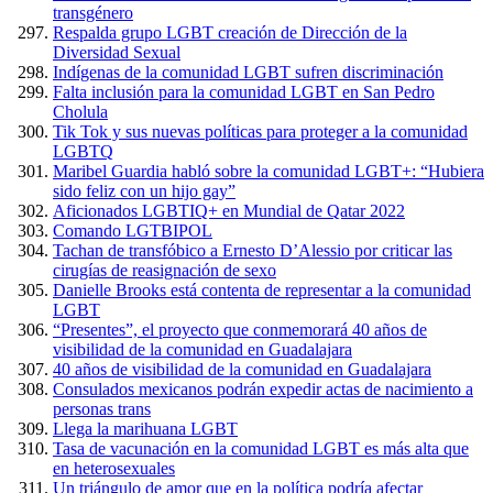
transgénero
Respalda grupo LGBT creación de Dirección de la
Diversidad Sexual
Indígenas de la comunidad LGBT sufren discriminación
Falta inclusión para la comunidad LGBT en San Pedro
Cholula
Tik Tok y sus nuevas políticas para proteger a la comunidad
LGBTQ
Maribel Guardia habló sobre la comunidad LGBT+: “Hubiera
sido feliz con un hijo gay”
Aficionados LGBTIQ+ en Mundial de Qatar 2022
Comando LGTBIPOL
Tachan de transfóbico a Ernesto D’Alessio por criticar las
cirugías de reasignación de sexo
Danielle Brooks está contenta de representar a la comunidad
LGBT
“Presentes”, el proyecto que conmemorará 40 años de
visibilidad de la comunidad en Guadalajara
40 años de visibilidad de la comunidad en Guadalajara
Consulados mexicanos podrán expedir actas de nacimiento a
personas trans
Llega la marihuana LGBT
Tasa de vacunación en la comunidad LGBT es más alta que
en heterosexuales
Un triángulo de amor que en la política podría afectar