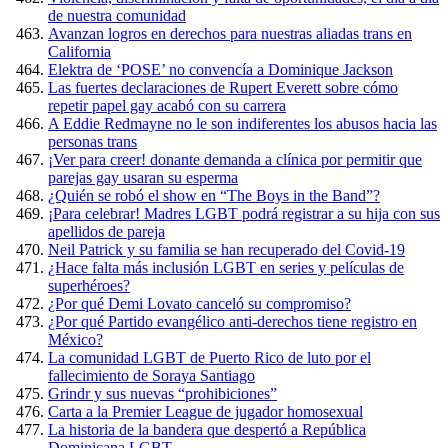
de nuestra comunidad
Avanzan logros en derechos para nuestras aliadas trans en
California
Elektra de ‘POSE’ no convencía a Dominique Jackson
Las fuertes declaraciones de Rupert Everett sobre cómo
repetir papel gay acabó con su carrera
A Eddie Redmayne no le son indiferentes los abusos hacia las
personas trans
¡Ver para creer! donante demanda a clínica por permitir que
parejas gay usaran su esperma
¿Quién se robó el show en “The Boys in the Band”?
¡Para celebrar! Madres LGBT podrá registrar a su hija con sus
apellidos de pareja
Neil Patrick y su familia se han recuperado del Covid-19
¿Hace falta más inclusión LGBT en series y películas de
superhéroes?
¿Por qué Demi Lovato canceló su compromiso?
¿Por qué Partido evangélico anti-derechos tiene registro en
México?
La comunidad LGBT de Puerto Rico de luto por el
fallecimiento de Soraya Santiago
Grindr y sus nuevas “prohibiciones”
Carta a la Premier League de jugador homosexual
La historia de la bandera que despertó a República
Dominicana LGBT