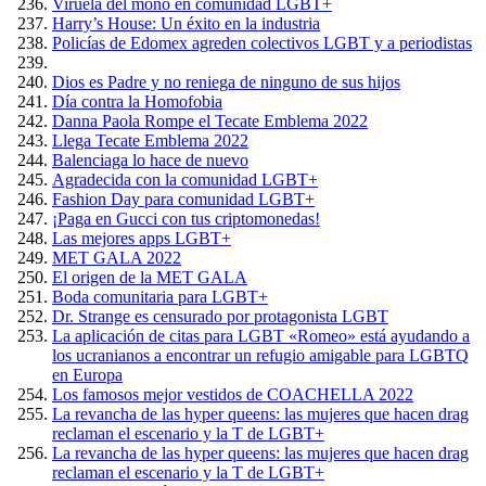
Viruela del mono en comunidad LGBT+
Harry’s House: Un éxito en la industria
Policías de Edomex agreden colectivos LGBT y a periodistas
Dios es Padre y no reniega de ninguno de sus hijos
Día contra la Homofobia
Danna Paola Rompe el Tecate Emblema 2022
Llega Tecate Emblema 2022
Balenciaga lo hace de nuevo
Agradecida con la comunidad LGBT+
Fashion Day para comunidad LGBT+
¡Paga en Gucci con tus criptomonedas!
Las mejores apps LGBT+
MET GALA 2022
El origen de la MET GALA
Boda comunitaria para LGBT+
Dr. Strange es censurado por protagonista LGBT
La aplicación de citas para LGBT «Romeo» está ayudando a
los ucranianos a encontrar un refugio amigable para LGBTQ
en Europa
Los famosos mejor vestidos de COACHELLA 2022
La revancha de las hyper queens: las mujeres que hacen drag
reclaman el escenario y la T de LGBT+
La revancha de las hyper queens: las mujeres que hacen drag
reclaman el escenario y la T de LGBT+