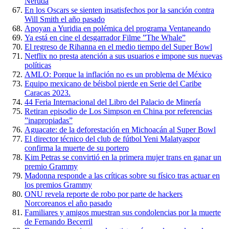
Neruda
En los Oscars se sienten insatisfechos por la sanción contra
Will Smith el año pasado
Apoyan a Yuridia en polémica del programa Ventaneando
Ya está en cine el desgarrador Filme ”The Whale”
El regreso de Rihanna en el medio tiempo del Super Bowl
Netflix no presta atención a sus usuarios e impone sus nuevas
políticas
AMLO: Porque la inflación no es un problema de México
Equipo mexicano de béisbol pierde en Serie del Caribe
Caracas 2023.
44 Feria Internacional del Libro del Palacio de Minería
Retiran episodio de Los Simpson en China por referencias
”inapropiadas”
Aguacate: de la deforestación en Michoacán al Super Bowl
El director técnico del club de fútbol Yeni Malatyaspor
confirma la muerte de su portero
Kim Petras se convirtió en la primera mujer trans en ganar un
premio Grammy
Madonna responde a las críticas sobre su físico tras actuar en
los premios Grammy
ONU revela reporte de robo por parte de hackers
Norcoreanos el año pasado
Familiares y amigos muestran sus condolencias por la muerte
de Fernando Becerril