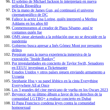
El sobrino de Michael Jackson lo interpretará en nueva
película Biográfica
De la mano de James Gun, así continuará el universo
cinematográfico de DC
Fallece la actriz Lisa Loring, quién interpretó a Merlina
Addams en los años 60
Conmemoramos al creador de Plaza Sésamo, aquí te
contamos quién fue
OMS sigue alertando a la población que no se descuide en la
pandemia
Gobierno busca apresar a Inés Gómez Mont por presuntos
delitos
Prepárate para la nueva experiencia inmersiva de la
exposición ”Inside Banksy”
Por irregularidades en concierto de Taylor Swift, Senadores
en EEUU investigan a Ticketmaster
Estados Unidos y otros países siguen enviando armamento a
Ucrania
Stephanie Hsu y su papel lésbico en la cinta Everything
Everywhere All at Once
Los 3 grandes del cine mexicano de vuelta en los Oscars 2023
Beyonce: de su último álbum a favor de los derechos de la
comunidad LGTBQ+ a realizar concierto en Dubai
El Papa Francisco condena leyes contra la comunidad
homosexual