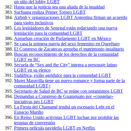
un sitio del lobby LGBT
Hasta que la justicia sea una aliada de la igualdad
Suchiapa realiza Primer Torneo LGBT
Airbnb y organizaciones LGBT Argentina firman un acuerdo
para viajes inclusivos
Los legisladores de Senegal están redactando una nueva
legislación para la comunidad LGBT
Aprueban creación de Parlamento LGBT en México
Se casa la primera pareja del sexo femenino en Querétaro
El Congreso de Zacatecas aprueba el matrimonio igualitario
Buscan reconocimiento de los derechos de la comunidad
LGBT en BC
Secuela de “Sex and the City” integra a personaje latino
LGBT en su elenco
Sudáfrica, exilio agridulce para la comunidad LGBT
Mujer Maravilla tiene un nuevo romance y forma parte de la
comunidad LGBT+
Secretario de Salud de BC se reúne con organismos LGBT
Demandan a Congreso de Guanajuato por «congelar»
iniciativas pro LGBT
La Fiesta del Chamamé tendrá un escenario Lgbt en el
Espacio Mariño
En Reino Unido activistas LGBT luchan por prohibir las
terapias de conversión
Primera película navideña LGBT en Netflix