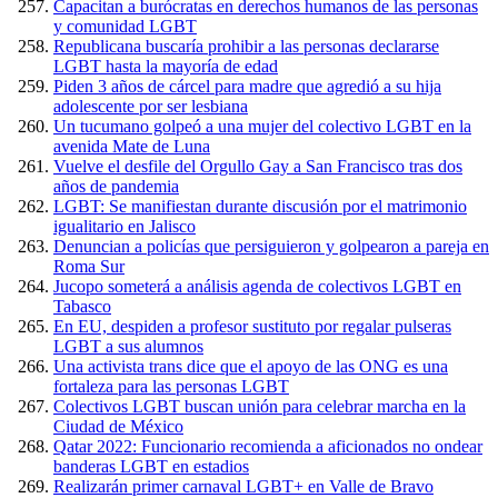
Capacitan a burócratas en derechos humanos de las personas
y comunidad LGBT
Republicana buscaría prohibir a las personas declararse
LGBT hasta la mayoría de edad
Piden 3 años de cárcel para madre que agredió a su hija
adolescente por ser lesbiana
Un tucumano golpeó a una mujer del colectivo LGBT en la
avenida Mate de Luna
Vuelve el desfile del Orgullo Gay a San Francisco tras dos
años de pandemia
LGBT: Se manifiestan durante discusión por el matrimonio
igualitario en Jalisco
Denuncian a policías que persiguieron y golpearon a pareja en
Roma Sur
Jucopo someterá a análisis agenda de colectivos LGBT en
Tabasco
En EU, despiden a profesor sustituto por regalar pulseras
LGBT a sus alumnos
Una activista trans dice que el apoyo de las ONG es una
fortaleza para las personas LGBT
Colectivos LGBT buscan unión para celebrar marcha en la
Ciudad de México
Qatar 2022: Funcionario recomienda a aficionados no ondear
banderas LGBT en estadios
Realizarán primer carnaval LGBT+ en Valle de Bravo