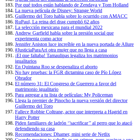
Por qué todos están hablando de Zendaya y Tom Holland
La nueva película de Disney: Strange World
Guillermo del Toro habla sobre lo ocurrido con AMACC
RuPaul, La reina del drag cumplió 62 años
La selección mexicana para el mundial 2022
Andrew Garfield habla sobre la presión social que
experimenta como actor
Jennifer Aniston luce increíble en la nueva portada de Allure
#JusticiaParaAri otra mujer que no llega a casa
¡El que faltaba! Tamaulipas legaliza los matrimonios
igualitarios
En Quintana Roo se despenaliza el aborto
No hay pruebas: la FGR dictamina caso de Pío López
Obrador
El número 31: El Congreso de Guerrero a favor del
matrimonio igualitario
Para agregar a tu lista de películas: My Policeman
Llega la premier de Pinocho la nueva versión del director
Guillermo del Toro
Fallece Robbie Coltrane, actor que interpreta a Hagrid en
Harry Potter
Piden familiares de ladrón ‘’sacrificar’’ al perro que lo atacó
defendiendo su casa
Recomendaciones: Dhamer, mini serie de Netlix
Cuando mostrar tu cabello es un crimen, pero asesinar a una