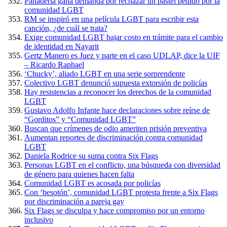
Panadería gana demanda por rechazar un pastel pedido por la
comunidad LGBT
RM se inspiró en una película LGBT para escribir esta
canción, ¿de cuál se trata?
Exige comunidad LGBT bajar costo en trámite para el cambio
de identidad en Nayarit
Gertz Manero es Juez y parte en el caso UDLAP, dice la UIF
– Ricardo Raphael
‘Chucky’, aliado LGBT en una serie sorprendente
Colectivo LGBT denunció supuesta extorsión de policías
Hay resistencias a reconocer los derechos de la comunidad
LGBT
Gustavo Adolfo Infante hace declaraciones sobre reírse de
“Gorditos” y “Comunidad LGBT”
Buscan que crímenes de odio ameriten prisión preventiva
Aumentan reportes de discriminación contra comunidad
LGBT
Daniela Rodrice su suma contra Six Flags
Personas LGBT en el conflicto, una búsqueda con diversidad
de género para quienes hacen falta
Comunidad LGBT es acosada por policías
Con ‘besotón’, comunidad LGBT protesta frente a Six Flags
por discriminación a pareja gay
Six Flags se disculpa y hace compromiso por un entorno
inclusivo