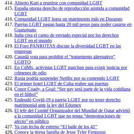
Abierto Kuri a reunirse con comunidad LGBT
España otorga derecho de reproducción asistida a comunidad
LGBT
Comunidad LGBT logra un matrimonio más en Durango
Parejas LGBT pagan hasta 20 mil pesos para poder casarse en
Guanajuato
Italia crea el cargo de enviado especial por los derechos
LGBT en el mundo
El Foro PANROTAS discute la diversidad LGBT en las
empresas
Canadá vota para prohibir el “tratamiento alternativo”
LGBTQ
En CdMx, activistas LGBT marchan para exigir justicia por
crímenes de odio
Rusia podría suspender Netflix por su contenido LGBT
El primer hotel LGBT de Cuba reabre sus puertas
Conor Coady, a Goal: “Ser gay será parte de la vida cotidiana
en el fútbol”
Endeudó Covid-19 a pareja LGBT por no tener derecho
matrimonial ante la ley del Edomex
El jefe del Comité Organizador del Mundial de Qatar advirtió
a la comunidad LGBT que no tenga “demostraciones de
afecto” en público
Ya con fecha de estreno “El baile de los 41”
Conoce la tierna familia de Jesse Tyler Ferguson