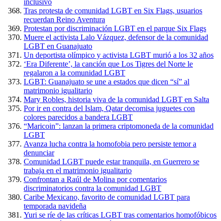
inclusivo
Tras protesta de comunidad LGBT en Six Flags, usuarios
recuerdan Reino Aventura
Protestan por discriminación LGBT en el parque Six Flags
Muere el activista Lalo Vázquez, defensor de la comunidad
LGBT en Guanajuato
Un deportista olímpico y activista LGBT murió a los 32 años
‘Era Diferente’, la canción que Los Tigres del Norte le
regalaron a la comunidad LGBT
LGBT: Guanajuato se une a estados que dicen “sí” al
matrimonio igualitario
Mary Robles, historia viva de la comunidad LGBT en Salta
Por ir en contra del Islam, Qatar decomisa juguetes con
colores parecidos a bandera LGBT
“Maricoin”: lanzan la primera criptomoneda de la comunidad
LGBT
Avanza lucha contra la homofobia pero persiste temor a
denunciar
Comunidad LGBT puede estar tranquila, en Guerrero se
trabaja en el matrimonio igualitario
Confrontan a Raúl de Molina por comentarios
discriminatorios contra la comunidad LGBT
Caribe Mexicano, favorito de comunidad LGBT para
temporada navideña
Yuri se ríe de las críticas LGBT tras comentarios homofóbicos