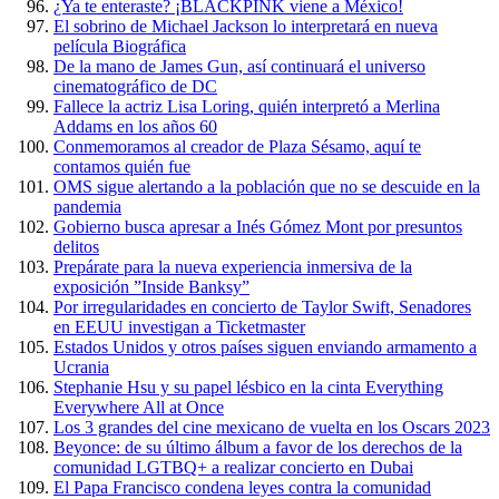
¿Ya te enteraste? ¡BLACKPINK viene a México!
El sobrino de Michael Jackson lo interpretará en nueva
película Biográfica
De la mano de James Gun, así continuará el universo
cinematográfico de DC
Fallece la actriz Lisa Loring, quién interpretó a Merlina
Addams en los años 60
Conmemoramos al creador de Plaza Sésamo, aquí te
contamos quién fue
OMS sigue alertando a la población que no se descuide en la
pandemia
Gobierno busca apresar a Inés Gómez Mont por presuntos
delitos
Prepárate para la nueva experiencia inmersiva de la
exposición ”Inside Banksy”
Por irregularidades en concierto de Taylor Swift, Senadores
en EEUU investigan a Ticketmaster
Estados Unidos y otros países siguen enviando armamento a
Ucrania
Stephanie Hsu y su papel lésbico en la cinta Everything
Everywhere All at Once
Los 3 grandes del cine mexicano de vuelta en los Oscars 2023
Beyonce: de su último álbum a favor de los derechos de la
comunidad LGTBQ+ a realizar concierto en Dubai
El Papa Francisco condena leyes contra la comunidad