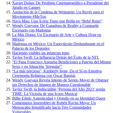
Xavier Dolan: De Prodigio Cinematográfico a Presidente del
Jurado en Cannes
Anulación de la Condena de Weinstein: Un Revés para el
Movimiento #MeToo
Nava Mau: Una Actriz Trans que Brilla en “Bebé Reno”
Wendy Guevara: De Ganadora de Reality a Compartir
Escenario con Madonna
La Más Draga: Un Escenario de Arte y Cultura Drag en
México
Madonna en México: Un Espectáculo Deslumbrante en el
Palacio de los Deportes
Haciendo visibles las infancias trans
Taylor Swift: La Influencia Detrás del Éxito de la NFL
“El Papa Francisco Aprueba Bendiciones a Parejas del Mismo
Sexo y en Situación ‘Irregular'”
“La más preciosa”, Kimberly Irene, Da el Sí en Emotiva
Ceremonia Religiosa con Óscar Barajas
Wendy Guevara Revela Intento de Sergio Mayer de Obtener
sus Derechos de Imagen de Manera Cuestionable
Taylor Swift, la Indiscutible ‘Persona del Año 2023’ según
TIME: La Victoria de una Icono Musical
Billie Eilish: Autenticidad y Orgullo en su Identidad Queer
Comentarios Insensibles de Rubén Rocha Moya: Un
Menoscabo Injustificado hacia Tres Comunidades
Vulnerables