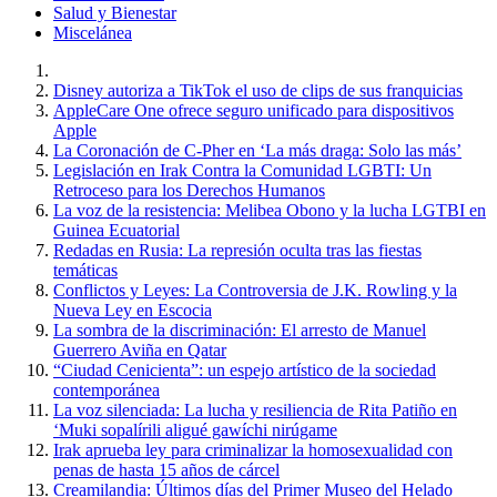
Salud y Bienestar
Miscelánea
Disney autoriza a TikTok el uso de clips de sus franquicias
AppleCare One ofrece seguro unificado para dispositivos
Apple
La Coronación de C-Pher en ‘La más draga: Solo las más’
Legislación en Irak Contra la Comunidad LGBTI: Un
Retroceso para los Derechos Humanos
La voz de la resistencia: Melibea Obono y la lucha LGTBI en
Guinea Ecuatorial
Redadas en Rusia: La represión oculta tras las fiestas
temáticas
Conflictos y Leyes: La Controversia de J.K. Rowling y la
Nueva Ley en Escocia
La sombra de la discriminación: El arresto de Manuel
Guerrero Aviña en Qatar
“Ciudad Cenicienta”: un espejo artístico de la sociedad
contemporánea
La voz silenciada: La lucha y resiliencia de Rita Patiño en
‘Muki sopalírili aligué gawíchi nirúgame
Irak aprueba ley para criminalizar la homosexualidad con
penas de hasta 15 años de cárcel
Creamilandia: Últimos días del Primer Museo del Helado