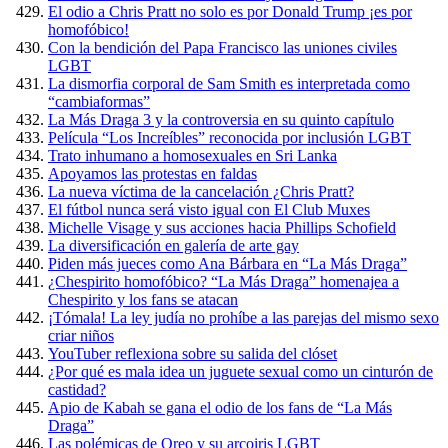
El odio a Chris Pratt no solo es por Donald Trump ¡es por
homofóbico!
Con la bendición del Papa Francisco las uniones civiles
LGBT
La dismorfia corporal de Sam Smith es interpretada como
“cambiaformas”
La Más Draga 3 y la controversia en su quinto capítulo
Película “Los Increíbles” reconocida por inclusión LGBT
Trato inhumano a homosexuales en Sri Lanka
Apoyamos las protestas en faldas
La nueva víctima de la cancelación ¿Chris Pratt?
El fútbol nunca será visto igual con El Club Muxes
Michelle Visage y sus acciones hacia Phillips Schofield
La diversificación en galería de arte gay
Piden más jueces como Ana Bárbara en “La Más Draga”
¿Chespirito homofóbico? “La Más Draga” homenajea a
Chespirito y los fans se atacan
¡Tómala! La ley judía no prohíbe a las parejas del mismo sexo
criar niños
YouTuber reflexiona sobre su salida del clóset
¿Por qué es mala idea un juguete sexual como un cinturón de
castidad?
Apio de Kabah se gana el odio de los fans de “La Más
Draga”
Las polémicas de Oreo y su arcoiris LGBT