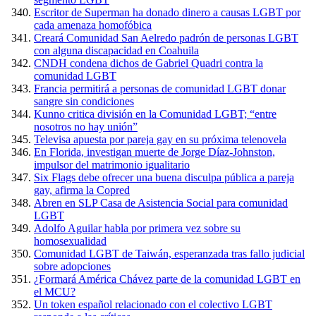
Escritor de Superman ha donado dinero a causas LGBT por
cada amenaza homofóbica
Creará Comunidad San Aelredo padrón de personas LGBT
con alguna discapacidad en Coahuila
CNDH condena dichos de Gabriel Quadri contra la
comunidad LGBT
Francia permitirá a personas de comunidad LGBT donar
sangre sin condiciones
Kunno critica división en la Comunidad LGBT; “entre
nosotros no hay unión”
Televisa apuesta por pareja gay en su próxima telenovela
En Florida, investigan muerte de Jorge Díaz-Johnston,
impulsor del matrimonio igualitario
Six Flags debe ofrecer una buena disculpa pública a pareja
gay, afirma la Copred
Abren en SLP Casa de Asistencia Social para comunidad
LGBT
Adolfo Aguilar habla por primera vez sobre su
homosexualidad
Comunidad LGBT de Taiwán, esperanzada tras fallo judicial
sobre adopciones
¿Formará América Chávez parte de la comunidad LGBT en
el MCU?
Un token español relacionado con el colectivo LGBT