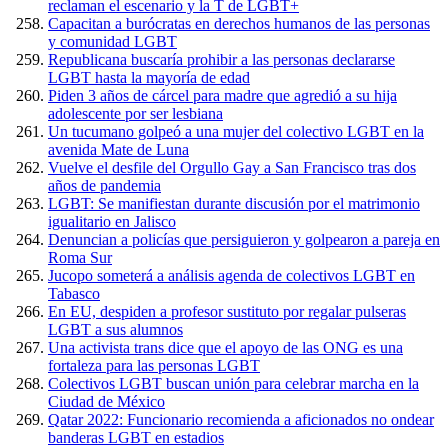
reclaman el escenario y la T de LGBT+
Capacitan a burócratas en derechos humanos de las personas
y comunidad LGBT
Republicana buscaría prohibir a las personas declararse
LGBT hasta la mayoría de edad
Piden 3 años de cárcel para madre que agredió a su hija
adolescente por ser lesbiana
Un tucumano golpeó a una mujer del colectivo LGBT en la
avenida Mate de Luna
Vuelve el desfile del Orgullo Gay a San Francisco tras dos
años de pandemia
LGBT: Se manifiestan durante discusión por el matrimonio
igualitario en Jalisco
Denuncian a policías que persiguieron y golpearon a pareja en
Roma Sur
Jucopo someterá a análisis agenda de colectivos LGBT en
Tabasco
En EU, despiden a profesor sustituto por regalar pulseras
LGBT a sus alumnos
Una activista trans dice que el apoyo de las ONG es una
fortaleza para las personas LGBT
Colectivos LGBT buscan unión para celebrar marcha en la
Ciudad de México
Qatar 2022: Funcionario recomienda a aficionados no ondear
banderas LGBT en estadios