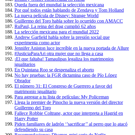
Queda fuera del mundial la selección mexicana
Por qué todos están hablando de Zendaya y Tom Holland
La nueva película de Disney: Strange World
Guillermo del Toro habla sobre lo ocurrido con AMACC
RuPaul, La reina del drag cumplió 62 años
La selección mexicana para el mundial 2022
Andrew Garfield habla sobre la presión social que
experimenta como actor
Jennifer Aniston luce increíble en la nueva portada de Allure
#JusticiaParaAri otra mujer que no llega a casa
¡El que faltaba! Tamaulipas legaliza los matrimonios
igualitarios
En Quintana Roo se despenaliza el aborto
No hay pruebas: la FGR dictamina caso de Pío López
Obrador
El número 31: El Congreso de Guerrero a favor del
matrimonio igualitario
Para agregar a tu lista de películas: My Policeman
Llega la premier de Pinocho la nueva versión del director
Guillermo del Toro
Fallece Robbie Coltrane, actor que interpreta a Hagrid en
Harry Potter
Piden familiares de ladrón ‘’sacrificar’’ al perro que lo atacó
defendiendo su casa
Recomendaciones: Dhamer, mini serie de Netlix