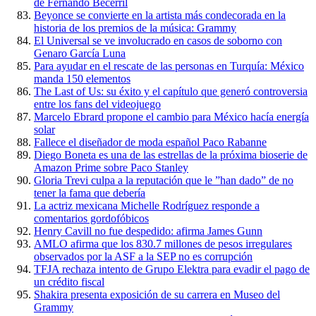
de Fernando Becerril
Beyonce se convierte en la artista más condecorada en la
historia de los premios de la música: Grammy
El Universal se ve involucrado en casos de soborno con
Genaro García Luna
Para ayudar en el rescate de las personas en Turquía: México
manda 150 elementos
The Last of Us: su éxito y el capítulo que generó controversia
entre los fans del videojuego
Marcelo Ebrard propone el cambio para México hacía energía
solar
Fallece el diseñador de moda español Paco Rabanne
Diego Boneta es una de las estrellas de la próxima bioserie de
Amazon Prime sobre Paco Stanley
Gloria Trevi culpa a la reputación que le ”han dado” de no
tener la fama que debería
La actriz mexicana Michelle Rodríguez responde a
comentarios gordofóbicos
Henry Cavill no fue despedido: afirma James Gunn
AMLO afirma que los 830.7 millones de pesos irregulares
observados por la ASF a la SEP no es corrupción
TFJA rechaza intento de Grupo Elektra para evadir el pago de
un crédito fiscal
Shakira presenta exposición de su carrera en Museo del
Grammy