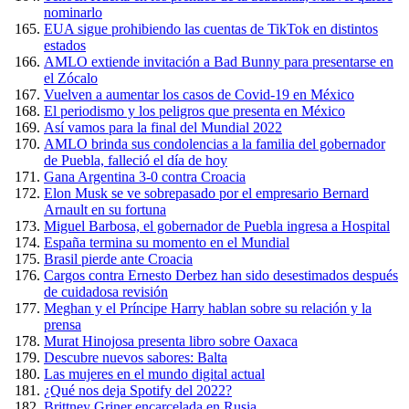
nominarlo
EUA sigue prohibiendo las cuentas de TikTok en distintos
estados
AMLO extiende invitación a Bad Bunny para presentarse en
el Zócalo
Vuelven a aumentar los casos de Covid-19 en México
El periodismo y los peligros que presenta en México
Así vamos para la final del Mundial 2022
AMLO brinda sus condolencias a la familia del gobernador
de Puebla, falleció el día de hoy
Gana Argentina 3-0 contra Croacia
Elon Musk se ve sobrepasado por el empresario Bernard
Arnault en su fortuna
Miguel Barbosa, el gobernador de Puebla ingresa a Hospital
España termina su momento en el Mundial
Brasil pierde ante Croacia
Cargos contra Ernesto Derbez han sido desestimados después
de cuidadosa revisión
Meghan y el Príncipe Harry hablan sobre su relación y la
prensa
Murat Hinojosa presenta libro sobre Oaxaca
Descubre nuevos sabores: Balta
Las mujeres en el mundo digital actual
¿Qué nos deja Spotify del 2022?
Brittney Griner encarcelada en Rusia