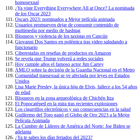
homosexual
¿Ya viste Everything Everywhere All at Once? La nominada
de los Oscar 2023
Oscars 2023: nominados a Mejor película animada
Usuarios promueven dejar de consumir contenido de
multimedia por medio de hashtag
Bloqueos y violencia de los taxistas en Cancún
Giovanni Dos Santos en polémica tras video saludando a
funcionario
Ciberestafas en reseñas de productos en Amazon
Se revela que Trump volverá a redes sociales
Hoy cumple años el famoso actor Jim Carrey
AMLO sobre la decisión de la Guardia Nacional en el Metro
Comunidad transexual se ve afectada por leyes en Estados
Unidos
Lisa Marie Presley, la única hija de Elvis, fallece a los 54 años
de edad
Bloqueos en la zona arqueológica de Chichén Itza
El Popocatépetl en la mira tras recientes explosiones
Los cigarrillos electrónicos y sus consecuencias en la salud
Guillermo del Toro ganó el Globo de Oro 2023 a la Mejor
Película Animada
La Cumbre de Líderes de América del Norte: Joe Biden se
adelanta
¿Ya te sabes los días feriados del 2023?