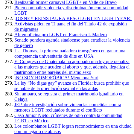
Realizarán primer carnaval LGBT+ en Valle de Bravo
Piden combatir violencia y discriminación contra comunidad
LGBT
¡DISNEY REINSTAURA BESO LGBT EN LIGHTYEAR!
Activistas piden en Tijuana el fin del Título 42 de expulsión
de migrantes
Abren oficina pro LGBT en Francisco I. Madero
Senado pondera agenda sinaloense para erradicar la violencia
de género
Lia Thomas, la primera nadadora transgénero en ganar una
competencia universitaria de élite en USA
El Congreso de Guatemala ha aprobado una ley que penaliza
a las mujeres que acuden al aborto y que, además, ilegaliza el
matrimonio entre parejas del mismo sexo
¡NO SOY HOMOFÓBICA! Menciona Yuri
La ley “No digas gay” avanza en Florida; busca prohibir que
se hable de la orientación sexual en las aulas
Sin amparo, se registra el primer matrimonio igualitario en
Celaya
JEP abre investigación sobre violencias cometidas contra
menores LGBT reclutados durante el conflicto
Caso Junior Nieto: crímenes de odio contra la comunidad
LGBT en México
Los colombianos LGBT logran reconocimiento en una ciudad
con un legado de abusos