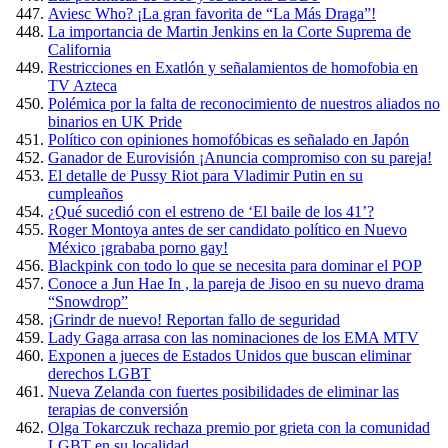
Aviesc Who? ¡La gran favorita de “La Más Draga”!
La importancia de Martin Jenkins en la Corte Suprema de
California
Restricciones en Exatlón y señalamientos de homofobia en
TV Azteca
Polémica por la falta de reconocimiento de nuestros aliados no
binarios en UK Pride
Político con opiniones homofóbicas es señalado en Japón
Ganador de Eurovisión ¡Anuncia compromiso con su pareja!
El detalle de Pussy Riot para Vladimir Putin en su
cumpleaños
¿Qué sucedió con el estreno de ‘El baile de los 41’?
Roger Montoya antes de ser candidato político en Nuevo
México ¡grababa porno gay!
Blackpink con todo lo que se necesita para dominar el POP
Conoce a Jun Hae In , la pareja de Jisoo en su nuevo drama
“Snowdrop”
¡Grindr de nuevo! Reportan fallo de seguridad
Lady Gaga arrasa con las nominaciones de los EMA MTV
Exponen a jueces de Estados Unidos que buscan eliminar
derechos LGBT
Nueva Zelanda con fuertes posibilidades de eliminar las
terapias de conversión
Olga Tokarczuk rechaza premio por grieta con la comunidad
LGBT en su localidad