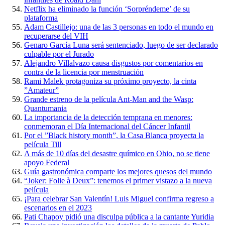
Netflix ha eliminado la función ‘Sorpréndeme’ de su
plataforma
Adam Castillejo: una de las 3 personas en todo el mundo en
recuperarse del VIH
Genaro García Luna será sentenciado, luego de ser declarado
culpable por el Jurado
Alejandro Villalvazo causa disgustos por comentarios en
contra de la licencia por menstruación
Rami Malek protagoniza su próximo proyecto, la cinta
”Amateur”
Grande estreno de la película Ant-Man and the Wasp:
Quantumania
La importancia de la detección temprana en menores:
conmemoran el Día Internacional del Cáncer Infantil
Por el ”Black history month”, la Casa Blanca proyecta la
película Till
A más de 10 días del desastre químico en Ohio, no se tiene
apoyo Federal
Guía gastronómica comparte los mejores quesos del mundo
“Joker: Folie à Deux”: tenemos el primer vistazo a la nueva
película
¡Para celebrar San Valentín! Luis Miguel confirma regreso a
escenarios en el 2023
Pati Chapoy pidió una disculpa pública a la cantante Yuridia