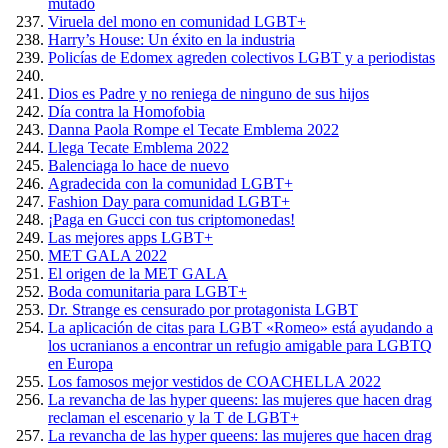
mutado
Viruela del mono en comunidad LGBT+
Harry’s House: Un éxito en la industria
Policías de Edomex agreden colectivos LGBT y a periodistas
Dios es Padre y no reniega de ninguno de sus hijos
Día contra la Homofobia
Danna Paola Rompe el Tecate Emblema 2022
Llega Tecate Emblema 2022
Balenciaga lo hace de nuevo
Agradecida con la comunidad LGBT+
Fashion Day para comunidad LGBT+
¡Paga en Gucci con tus criptomonedas!
Las mejores apps LGBT+
MET GALA 2022
El origen de la MET GALA
Boda comunitaria para LGBT+
Dr. Strange es censurado por protagonista LGBT
La aplicación de citas para LGBT «Romeo» está ayudando a
los ucranianos a encontrar un refugio amigable para LGBTQ
en Europa
Los famosos mejor vestidos de COACHELLA 2022
La revancha de las hyper queens: las mujeres que hacen drag
reclaman el escenario y la T de LGBT+
La revancha de las hyper queens: las mujeres que hacen drag