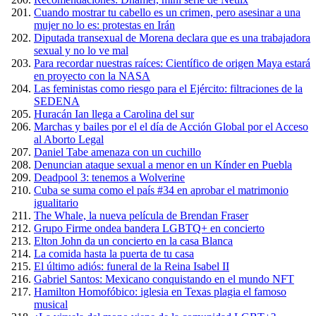
Cuando mostrar tu cabello es un crimen, pero asesinar a una
mujer no lo es: protestas en Irán
Diputada transexual de Morena declara que es una trabajadora
sexual y no lo ve mal
Para recordar nuestras raíces: Científico de origen Maya estará
en proyecto con la NASA
Las feministas como riesgo para el Ejército: filtraciones de la
SEDENA
Huracán Ian llega a Carolina del sur
Marchas y bailes por el el día de Acción Global por el Acceso
al Aborto Legal
Daniel Tabe amenaza con un cuchillo
Denuncian ataque sexual a menor en un Kínder en Puebla
Deadpool 3: tenemos a Wolverine
Cuba se suma como el país #34 en aprobar el matrimonio
igualitario
The Whale, la nueva película de Brendan Fraser
Grupo Firme ondea bandera LGBTQ+ en concierto
Elton John da un concierto en la casa Blanca
La comida hasta la puerta de tu casa
El último adiós: funeral de la Reina Isabel II
Gabriel Santos: Mexicano conquistando en el mundo NFT
Hamilton Homofóbico: iglesia en Texas plagia el famoso
musical