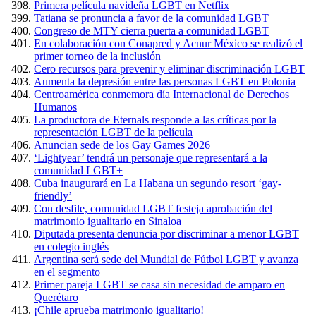
Primera película navideña LGBT en Netflix
Tatiana se pronuncia a favor de la comunidad LGBT
Congreso de MTY cierra puerta a comunidad LGBT
En colaboración con Conapred y Acnur México se realizó el
primer torneo de la inclusión
Cero recursos para prevenir y eliminar discriminación LGBT
Aumenta la depresión entre las personas LGBT en Polonia
Centroamérica conmemora día Internacional de Derechos
Humanos
La productora de Eternals responde a las críticas por la
representación LGBT de la película
Anuncian sede de los Gay Games 2026
‘Lightyear’ tendrá un personaje que representará a la
comunidad LGBT+
Cuba inaugurará en La Habana un segundo resort ‘gay-
friendly’
Con desfile, comunidad LGBT festeja aprobación del
matrimonio igualitario en Sinaloa
Diputada presenta denuncia por discriminar a menor LGBT
en colegio inglés
Argentina será sede del Mundial de Fútbol LGBT y avanza
en el segmento
Primer pareja LGBT se casa sin necesidad de amparo en
Querétaro
¡Chile aprueba matrimonio igualitario!