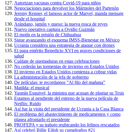
Autorizan vacunas contra Covid-19 para niños
Negociaciones para devolver los Mármoles del Partenón
Jeremy Renner, el famoso actor de Marvel, manda mensaje
desde el hospital
Arándano, jamón y queso: la nueva rosca de reyes
Nuevo operativo captura a Ovidio Guzmán
El motín en la prisión de Chihuahua
Sigue avanzando el esquema IMSS-Bienestar en México
Ucrania considera una estrategia de ataque con drones
El papa emérito Benedicto XVI en graves condiciones de
salud
Cuídate de quemaduras en estas celebraciones
No cederán las tormentas de invierno en Estados Unidos
El invierno en Estados Unidos comienza a cobrar vidas
La administración de la jefa de gobierno
De películas: te recordamos ”Al filo del mañana”
Matilda: el musical
Yasmín Esquivel, la ministra que acusan de plagiar su Tesis
Estamos al pendiente del estreno de la nueva película de
Netflix: Ruido
Así fue la visita del presidente de Ucrania a la Casa Blanca
El problema del abastecimiento de medicamentos y como
planea afrontarlo el presidente
PROFEPA y su trabajo reubicando los felinos rescatados
Así celebró Billie Eilish su cumpleaños #21