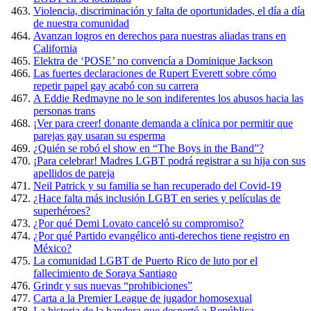
Violencia, discriminación y falta de oportunidades, el día a día
de nuestra comunidad
Avanzan logros en derechos para nuestras aliadas trans en
California
Elektra de ‘POSE’ no convencía a Dominique Jackson
Las fuertes declaraciones de Rupert Everett sobre cómo
repetir papel gay acabó con su carrera
A Eddie Redmayne no le son indiferentes los abusos hacia las
personas trans
¡Ver para creer! donante demanda a clínica por permitir que
parejas gay usaran su esperma
¿Quién se robó el show en “The Boys in the Band”?
¡Para celebrar! Madres LGBT podrá registrar a su hija con sus
apellidos de pareja
Neil Patrick y su familia se han recuperado del Covid-19
¿Hace falta más inclusión LGBT en series y películas de
superhéroes?
¿Por qué Demi Lovato canceló su compromiso?
¿Por qué Partido evangélico anti-derechos tiene registro en
México?
La comunidad LGBT de Puerto Rico de luto por el
fallecimiento de Soraya Santiago
Grindr y sus nuevas “prohibiciones”
Carta a la Premier League de jugador homosexual
La historia de la bandera que despertó a República