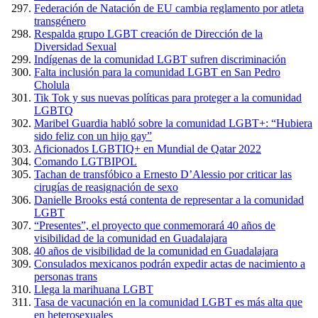
Federación de Natación de EU cambia reglamento por atleta
transgénero
Respalda grupo LGBT creación de Dirección de la
Diversidad Sexual
Indígenas de la comunidad LGBT sufren discriminación
Falta inclusión para la comunidad LGBT en San Pedro
Cholula
Tik Tok y sus nuevas políticas para proteger a la comunidad
LGBTQ
Maribel Guardia habló sobre la comunidad LGBT+: “Hubiera
sido feliz con un hijo gay”
Aficionados LGBTIQ+ en Mundial de Qatar 2022
Comando LGTBIPOL
Tachan de transfóbico a Ernesto D’Alessio por criticar las
cirugías de reasignación de sexo
Danielle Brooks está contenta de representar a la comunidad
LGBT
“Presentes”, el proyecto que conmemorará 40 años de
visibilidad de la comunidad en Guadalajara
40 años de visibilidad de la comunidad en Guadalajara
Consulados mexicanos podrán expedir actas de nacimiento a
personas trans
Llega la marihuana LGBT
Tasa de vacunación en la comunidad LGBT es más alta que
en heterosexuales