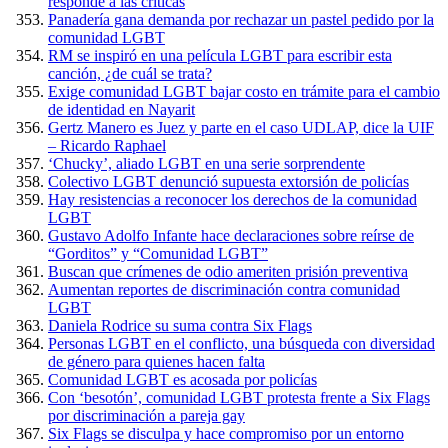
responde a las críticas
Panadería gana demanda por rechazar un pastel pedido por la
comunidad LGBT
RM se inspiró en una película LGBT para escribir esta
canción, ¿de cuál se trata?
Exige comunidad LGBT bajar costo en trámite para el cambio
de identidad en Nayarit
Gertz Manero es Juez y parte en el caso UDLAP, dice la UIF
– Ricardo Raphael
‘Chucky’, aliado LGBT en una serie sorprendente
Colectivo LGBT denunció supuesta extorsión de policías
Hay resistencias a reconocer los derechos de la comunidad
LGBT
Gustavo Adolfo Infante hace declaraciones sobre reírse de
“Gorditos” y “Comunidad LGBT”
Buscan que crímenes de odio ameriten prisión preventiva
Aumentan reportes de discriminación contra comunidad
LGBT
Daniela Rodrice su suma contra Six Flags
Personas LGBT en el conflicto, una búsqueda con diversidad
de género para quienes hacen falta
Comunidad LGBT es acosada por policías
Con ‘besotón’, comunidad LGBT protesta frente a Six Flags
por discriminación a pareja gay
Six Flags se disculpa y hace compromiso por un entorno