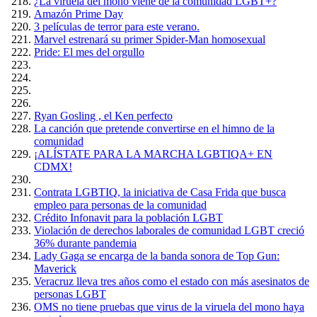
¿La viruela del mono viene de la comunidad LGBT+?
Amazón Prime Day
3 películas de terror para este verano.
Marvel estrenará su primer Spider-Man homosexual
Pride: El mes del orgullo
Ryan Gosling , el Ken perfecto
La canción que pretende convertirse en el himno de la
comunidad
¡ALÍSTATE PARA LA MARCHA LGBTIQA+ EN
CDMX!
Contrata LGBTIQ, la iniciativa de Casa Frida que busca
empleo para personas de la comunidad
Crédito Infonavit para la población LGBT
Violación de derechos laborales de comunidad LGBT creció
36% durante pandemia
Lady Gaga se encarga de la banda sonora de Top Gun:
Maverick
Veracruz lleva tres años como el estado con más asesinatos de
personas LGBT
OMS no tiene pruebas que virus de la viruela del mono haya