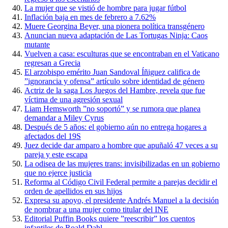
La mujer que se vistió de hombre para jugar fútbol
Inflación baja en mes de febrero a 7.62%
Muere Georgina Beyer, una pionera política transgénero
Anuncian nueva adaptación de Las Tortugas Ninja: Caos
mutante
Vuelven a casa: esculturas que se encontraban en el Vaticano
regresan a Grecia
El arzobispo emérito Juan Sandoval Íñiguez califica de
”ignorancia y ofensa” artículo sobre identidad de género
Actriz de la saga Los Juegos del Hambre, revela que fue
víctima de una agresión sexual
Liam Hemsworth ”no soportó” y se rumora que planea
demandar a Miley Cyrus
Después de 5 años: el gobierno aún no entrega hogares a
afectados del 19S
Juez decide dar amparo a hombre que apuñaló 47 veces a su
pareja y este escapa
La odisea de las mujeres trans: invisibilizadas en un gobierno
que no ejerce justicia
Reforma al Código Civil Federal permite a parejas decidir el
orden de apellidos en sus hijos
Expresa su apoyo, el presidente Andrés Manuel a la decisión
de nombrar a una mujer como titular del INE
Editorial Puffin Books quiere ”reescribir” los cuentos
infantiles de Roald Dahl