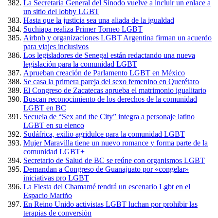
La Secretaría General del Sínodo vuelve a incluir un enlace a
un sitio del lobby LGBT
Hasta que la justicia sea una aliada de la igualdad
Suchiapa realiza Primer Torneo LGBT
Airbnb y organizaciones LGBT Argentina firman un acuerdo
para viajes inclusivos
Los legisladores de Senegal están redactando una nueva
legislación para la comunidad LGBT
Aprueban creación de Parlamento LGBT en México
Se casa la primera pareja del sexo femenino en Querétaro
El Congreso de Zacatecas aprueba el matrimonio igualitario
Buscan reconocimiento de los derechos de la comunidad
LGBT en BC
Secuela de “Sex and the City” integra a personaje latino
LGBT en su elenco
Sudáfrica, exilio agridulce para la comunidad LGBT
Mujer Maravilla tiene un nuevo romance y forma parte de la
comunidad LGBT+
Secretario de Salud de BC se reúne con organismos LGBT
Demandan a Congreso de Guanajuato por «congelar»
iniciativas pro LGBT
La Fiesta del Chamamé tendrá un escenario Lgbt en el
Espacio Mariño
En Reino Unido activistas LGBT luchan por prohibir las
terapias de conversión