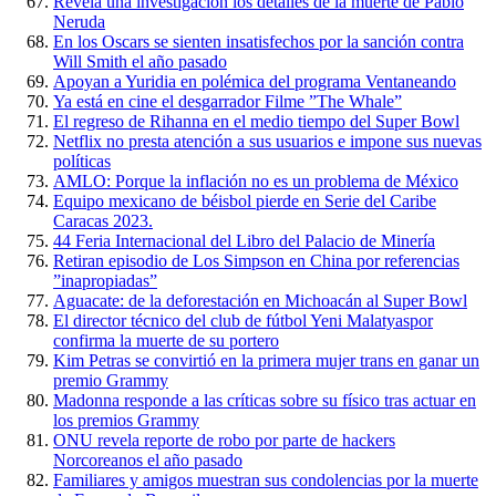
Revela una investigación los detalles de la muerte de Pablo
Neruda
En los Oscars se sienten insatisfechos por la sanción contra
Will Smith el año pasado
Apoyan a Yuridia en polémica del programa Ventaneando
Ya está en cine el desgarrador Filme ”The Whale”
El regreso de Rihanna en el medio tiempo del Super Bowl
Netflix no presta atención a sus usuarios e impone sus nuevas
políticas
AMLO: Porque la inflación no es un problema de México
Equipo mexicano de béisbol pierde en Serie del Caribe
Caracas 2023.
44 Feria Internacional del Libro del Palacio de Minería
Retiran episodio de Los Simpson en China por referencias
”inapropiadas”
Aguacate: de la deforestación en Michoacán al Super Bowl
El director técnico del club de fútbol Yeni Malatyaspor
confirma la muerte de su portero
Kim Petras se convirtió en la primera mujer trans en ganar un
premio Grammy
Madonna responde a las críticas sobre su físico tras actuar en
los premios Grammy
ONU revela reporte de robo por parte de hackers
Norcoreanos el año pasado
Familiares y amigos muestran sus condolencias por la muerte