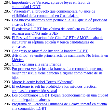
Importante que Veracruz apruebe leyes en favor de
comunidad LGBT
“Presentes”, el proyecto que conmemorará 40 años de
visibilidad de la comunidad en Guadalajara
Dos nuevos informes para pedirle a la JEP que le dé prioridad
a casos LGBT
El colectivo LGBT fue víctima del conflicto en Colombia,
reclama una ONG ante la JEP
El Festival Internacional de Cine LGBT+ AMOR acaba de
inaugurar su séptima edición y busca candidaturas de
cineastas
Congreso se pintará de luz con la bandera LGBT
¡Histórico! Se emite primera acta de nacimiento No Binaria en
México
China censura a la serie Friends
Por primera vez, la justicia francesa ha reconocido que una
mujer transexual tiene derecho a figurar como madre de su
hijo.
Muere la actriz Isabel Torres (‘Veneno’)
El gobierno israelí ha prohibido a los médicos practicar
terapias de conversión sexual
Los colombianos LGBT logran reconocimiento en una ciudad
con un legado de abusos
Programa de Derechos Humanos de Celaya tomará en cuenta
a la comunidad LGBT