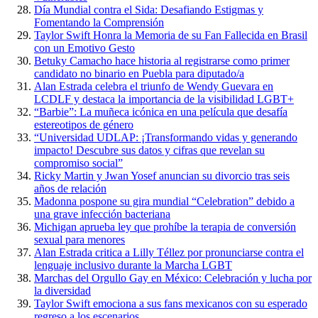
Día Mundial contra el Sida: Desafiando Estigmas y
Fomentando la Comprensión
Taylor Swift Honra la Memoria de su Fan Fallecida en Brasil
con un Emotivo Gesto
Betuky Camacho hace historia al registrarse como primer
candidato no binario en Puebla para diputado/a
Alan Estrada celebra el triunfo de Wendy Guevara en
LCDLF y destaca la importancia de la visibilidad LGBT+
“Barbie”: La muñeca icónica en una película que desafía
estereotipos de género
“Universidad UDLAP: ¡Transformando vidas y generando
impacto! Descubre sus datos y cifras que revelan su
compromiso social”
Ricky Martin y Jwan Yosef anuncian su divorcio tras seis
años de relación
Madonna pospone su gira mundial “Celebration” debido a
una grave infección bacteriana
Michigan aprueba ley que prohíbe la terapia de conversión
sexual para menores
Alan Estrada critica a Lilly Téllez por pronunciarse contra el
lenguaje inclusivo durante la Marcha LGBT
Marchas del Orgullo Gay en México: Celebración y lucha por
la diversidad
Taylor Swift emociona a sus fans mexicanos con su esperado
regreso a los escenarios