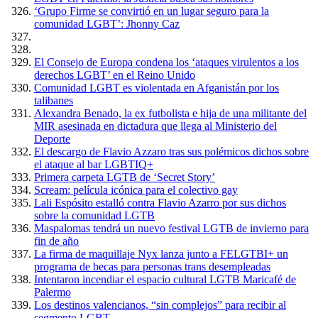
‘Grupo Firme se convirtió en un lugar seguro para la
comunidad LGBT’: Jhonny Caz
El Consejo de Europa condena los ‘ataques virulentos a los
derechos LGBT’ en el Reino Unido
Comunidad LGBT es violentada en Afganistán por los
talibanes
Alexandra Benado, la ex futbolista e hija de una militante del
MIR asesinada en dictadura que llega al Ministerio del
Deporte
El descargo de Flavio Azzaro tras sus polémicos dichos sobre
el ataque al bar LGBTIQ+
Primera carpeta LGTB de ‘Secret Story’
Scream: película icónica para el colectivo gay
Lali Espósito estalló contra Flavio Azarro por sus dichos
sobre la comunidad LGTB
Maspalomas tendrá un nuevo festival LGTB de invierno para
fin de año
La firma de maquillaje Nyx lanza junto a FELGTBI+ un
programa de becas para personas trans desempleadas
Intentaron incendiar el espacio cultural LGTB Maricafé de
Palermo
Los destinos valencianos, “sin complejos” para recibir al
segmento LGBT