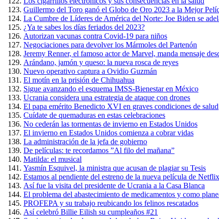
Los cigarrillos electrónicos y sus consecuencias en la salud
Guillermo del Toro ganó el Globo de Oro 2023 a la Mejor Pel
La Cumbre de Líderes de América del Norte: Joe Biden se adel
¿Ya te sabes los días feriados del 2023?
Autorizan vacunas contra Covid-19 para niños
Negociaciones para devolver los Mármoles del Partenón
Jeremy Renner, el famoso actor de Marvel, manda mensaje desd
Arándano, jamón y queso: la nueva rosca de reyes
Nuevo operativo captura a Ovidio Guzmán
El motín en la prisión de Chihuahua
Sigue avanzando el esquema IMSS-Bienestar en México
Ucrania considera una estrategia de ataque con drones
El papa emérito Benedicto XVI en graves condiciones de salud
Cuídate de quemaduras en estas celebraciones
No cederán las tormentas de invierno en Estados Unidos
El invierno en Estados Unidos comienza a cobrar vidas
La administración de la jefa de gobierno
De películas: te recordamos ”Al filo del mañana”
Matilda: el musical
Yasmín Esquivel, la ministra que acusan de plagiar su Tesis
Estamos al pendiente del estreno de la nueva película de Netfli
Así fue la visita del presidente de Ucrania a la Casa Blanca
El problema del abastecimiento de medicamentos y como planea 
PROFEPA y su trabajo reubicando los felinos rescatados
Así celebró Billie Eilish su cumpleaños #21