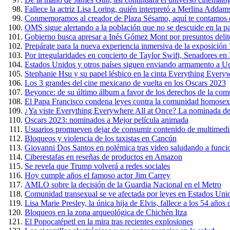
Fallece la actriz Lisa Loring, quién interpretó a Merlina Addam
Conmemoramos al creador de Plaza Sésamo, aquí te contamos 
OMS sigue alertando a la población que no se descuide en la 
Gobierno busca apresar a Inés Gómez Mont por presuntos delit
Prepárate para la nueva experiencia inmersiva de la exposición
Por irregularidades en concierto de Taylor Swift, Senadores e
Estados Unidos y otros países siguen enviando armamento a U
Stephanie Hsu y su papel lésbico en la cinta Everything Every
Los 3 grandes del cine mexicano de vuelta en los Oscars 2023
Beyonce: de su último álbum a favor de los derechos de la c
El Papa Francisco condena leyes contra la comunidad homosex
¿Ya viste Everything Everywhere All at Once? La nominada de
Oscars 2023: nominados a Mejor película animada
Usuarios promueven dejar de consumir contenido de multimedi
Bloqueos y violencia de los taxistas en Cancún
Giovanni Dos Santos en polémica tras video saludando a funci
Ciberestafas en reseñas de productos en Amazon
Se revela que Trump volverá a redes sociales
Hoy cumple años el famoso actor Jim Carrey
AMLO sobre la decisión de la Guardia Nacional en el Metro
Comunidad transexual se ve afectada por leyes en Estados Uni
Lisa Marie Presley, la única hija de Elvis, fallece a los 54 años
Bloqueos en la zona arqueológica de Chichén Itza
El Popocatépetl en la mira tras recientes explosiones