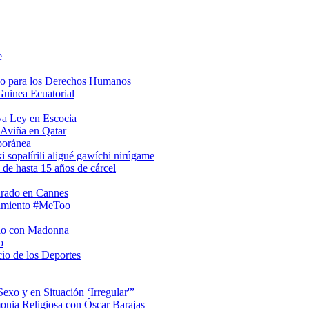
e
so para los Derechos Humanos
Guinea Ecuatorial
va Ley en Escocia
 Aviña en Qatar
poránea
i sopalírili aligué gawíchi nirúgame
 de hasta 15 años de cárcel
urado en Cannes
vimiento #MeToo
rio con Madonna
o
io de los Deportes
xo y en Situación ‘Irregular'”
onia Religiosa con Óscar Barajas