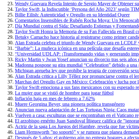
Wendy Guevara Revela Intento de Sergio Mayer de Obtener s
Taylor Swift, la Indiscutible ‘Persona del Año 2023’ según TI
Billie Eilish: Autenticidad y Orgullo en su Identidad Queer
Comentarios Insensibles de Rubén Rocha Moya: Un Menoscabo 
Día Mundial contra el Sida: Desafiando Estigmas y Fomentan
Taylor Swift Honra la Memoria de su Fan Fallecida en Brasil 
Betuky Camacho hace historia al registrarse como primer candi
Alan Estrada celebra el triunfo de Wendy Guevara en LCDLF y
“Barbie”: La muñeca icónica en una película que desafía estere
“Universidad UDLAP: ¡Transformando vidas y generando impact
Ricky Martin y Jwan Yosef anuncian su divorcio tras seis años 
Madonna pospone su gira mundial “Celebration” debido a una g
Michigan aprueba ley que prohíbe la terapia de conversión sex
Alan Estrada critica a Lilly Téllez por pronunciarse contra el
Marchas del Orgullo Gay en México: Celebración y lucha por l
Taylor Swift emociona a sus fans mexicanos con su esperado re
La mujer que se vistió de hombre para jugar fútbol
Inflación baja en mes de febrero a 7.62%
Muere Georgina Beyer, una pionera política transgénero
Anuncian nueva adaptación de Las Tortugas Ninja: Caos muta
Vuelven a casa: esculturas que se encontraban en el Vaticano r
El arzobispo emérito Juan Sandoval Íñiguez califica de ”ignoran
Actriz de la saga Los Juegos del Hambre, revela que fue víctim
Liam Hemsworth ”no soportó” y se rumora que planea demand
Después de 5 años: el gobierno aún no entrega hogares a afect