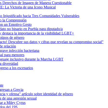
us Derechos de Imagen de Manera Cuestionable
ME: La Victoria de una Icono Musical
Injustificado hacia Tres Comunidades Vulnerables
do la Comprensión
con un Emotivo Gesto
dato no binario en Puebla para diputado/a
 destaca la importancia de la visibilidad LGBT+
otipos de género
o! Descubre sus datos y cifras que revelan su compromiso social”
de relación
rave infección bacteriana
ual para menores
 lenguaje inclusivo durante la Marcha LGBT
a diversidad
greso a los escenarios
nte
egresan a Grecia
cia y ofensa” artículo sobre identidad de género
a de una agresión sexual
ar a Miley Cyrus
ados del 19S