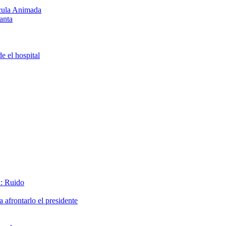
ícula Animada
anta
e el hospital
x: Ruido
afrontarlo el presidente