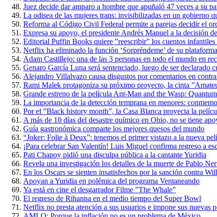
Juez decide dar amparo a hombre que apuñaló 47 veces a su par
La odisea de las mujeres trans: invisibilizadas en un gobierno qu
Reforma al Código Civil Federal permite a parejas decidir el ord
Expresa su apoyo, el presidente Andrés Manuel a la decisión d
Editorial Puffin Books quiere ”reescribir” los cuentos infantile
Netflix ha eliminado la función ‘Sorpréndeme’ de su plataform
Adam Castillejo: una de las 3 personas en todo el mundo en re
Genaro García Luna será sentenciado, luego de ser declarado cu
Alejandro Villalvazo causa disgustos por comentarios en contra
Rami Malek protagoniza su próximo proyecto, la cinta ”Amate
Grande estreno de la película Ant-Man and the Wasp: Quantum
La importancia de la detección temprana en menores: conmemora
Por el ”Black history month”, la Casa Blanca proyecta la películ
A más de 10 días del desastre químico en Ohio, no se tiene apo
Guía gastronómica comparte los mejores quesos del mundo
“Joker: Folie à Deux”: tenemos el primer vistazo a la nueva pel
¡Para celebrar San Valentín! Luis Miguel confirma regreso a es
Pati Chapoy pidió una disculpa pública a la cantante Yuridia
Revela una investigación los detalles de la muerte de Pablo Ne
En los Oscars se sienten insatisfechos por la sanción contra Wi
Apoyan a Yuridia en polémica del programa Ventaneando
Ya está en cine el desgarrador Filme ”The Whale”
El regreso de Rihanna en el medio tiempo del Super Bowl
Netflix no presta atención a sus usuarios e impone sus nuevas po
AMLO: Porque la inflación no es un problema de México