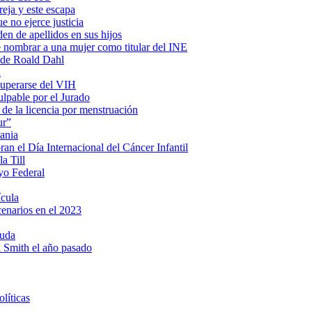
eja y este escapa
e no ejerce justicia
en de apellidos en sus hijos
e nombrar a una mujer como titular del INE
s de Roald Dahl
a
cuperarse del VIH
lpable por el Jurado
 de la licencia por menstruación
ur”
ania
n el Día Internacional del Cáncer Infantil
a Till
yo Federal
ícula
cenarios en el 2023
ruda
ll Smith el año pasado
líticas