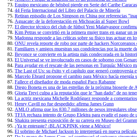
Equipo mexicano de béisbol pierde en Serie del Caribe Caraca
44 Feria Internacional del Libro del Palacio de Minería
Retiran episodio de Los Simpson en China por referencias ”ina
Aguacate: de la deforestación en Michoacán al Super Bowl
El director técnico del club de fútbol Yeni Malatyaspor confirm
Kim Petras se convirtió en la primera mujer trans en ganar u
Madonna responde a las críticas sobre su físico tras actuar en
ONU revela reporte de robo por parte de hackers Norcoreanos 
Familiares y amigos muestran sus condolencias por la muerte d
Beyonce se convierte en la artista más condecorada en la histo
El Universal se ve involucrado en casos de soborno con Genar
Para ayudar en el rescate de las personas en Turquía: México 
The Last of Us: su éxito y el capítulo que generó controversia e
Marcelo Ebrard propone el cambio para México hacía energía s
Fallece el diseñador de moda español Paco Rabanne
Diego Boneta es una de las estrellas de la próxima bioserie d
Gloria Trevi culpa a la reputación que le ”han dado” de no tene
La actriz mexicana Michelle Rodríguez responde a comentario
Henry Cavill no fue despedido: afirma James Gunn
AMLO afirma que los 830.7 millones de pesos irregulares obse
TFJA rechaza intento de Grupo Elektra para evadir el pago de un
Shakira presenta exposición de su carrera en Museo del Gram
¿Ya te enteraste? ¡BLACKPINK viene a México!
El sobrino de Michael Jackson lo interpretará en nueva película
De la mano de James Gun, así continuará el universo cinemato