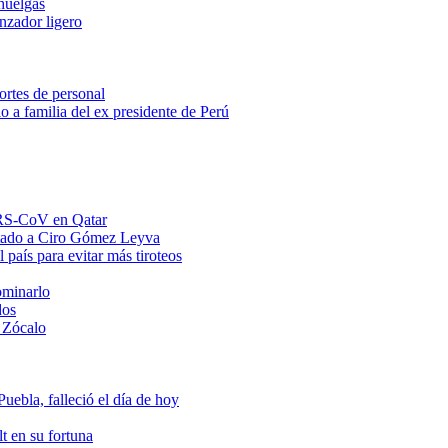
huelgas
anzador ligero
ortes de personal
o a familia del ex presidente de Perú
MERS-CoV en Qatar
ntado a Ciro Gómez Leyva
 país para evitar más tiroteos
ominarlo
dos
 Zócalo
ebla, falleció el día de hoy
t en su fortuna