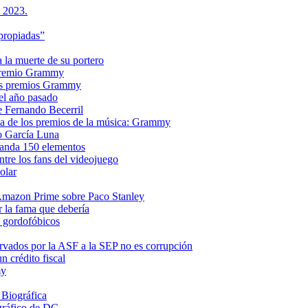
s 2023.
propiadas”
a la muerte de su portero
n premio Grammy
 los premios Grammy
el año pasado
e Fernando Becerril
ria de los premios de la música: Grammy
o García Luna
manda 150 elementos
ntre los fans del videojuego
olar
e Amazon Prime sobre Paco Stanley
r la fama que debería
s gordofóbicos
rvados por la ASF a la SEP no es corrupción
 crédito fiscal
my
 Biográfica
gráfico de DC