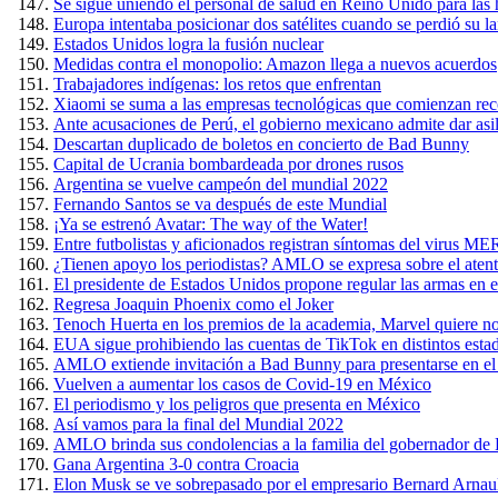
Se sigue uniendo el personal de salud en Reino Unido para las 
Europa intentaba posicionar dos satélites cuando se perdió su l
Estados Unidos logra la fusión nuclear
Medidas contra el monopolio: Amazon llega a nuevos acuerdos
Trabajadores indígenas: los retos que enfrentan
Xiaomi se suma a las empresas tecnológicas que comienzan rec
Ante acusaciones de Perú, el gobierno mexicano admite dar asil
Descartan duplicado de boletos en concierto de Bad Bunny
Capital de Ucrania bombardeada por drones rusos
Argentina se vuelve campeón del mundial 2022
Fernando Santos se va después de este Mundial
¡Ya se estrenó Avatar: The way of the Water!
Entre futbolistas y aficionados registran síntomas del virus 
¿Tienen apoyo los periodistas? AMLO se expresa sobre el ate
El presidente de Estados Unidos propone regular las armas en el
Regresa Joaquin Phoenix como el Joker
Tenoch Huerta en los premios de la academia, Marvel quiere n
EUA sigue prohibiendo las cuentas de TikTok en distintos esta
AMLO extiende invitación a Bad Bunny para presentarse en el
Vuelven a aumentar los casos de Covid-19 en México
El periodismo y los peligros que presenta en México
Así vamos para la final del Mundial 2022
AMLO brinda sus condolencias a la familia del gobernador de Pu
Gana Argentina 3-0 contra Croacia
Elon Musk se ve sobrepasado por el empresario Bernard Arnaul