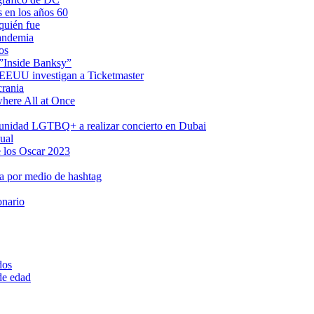
s en los años 60
quién fue
pandemia
os
 ”Inside Banksy”
n EEUU investigan a Ticketmaster
crania
where All at Once
omunidad LGTBQ+ a realizar concierto en Dubai
ual
 los Oscar 2023
a por medio de hashtag
onario
dos
 de edad