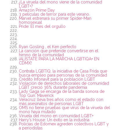
¿La viruela del mono viene de la comunidad
LGBT+?
Amazón Prime Day
3 películas de terror para este verano.
Marvel estrenará su primer Spider-Man
homosexual
Pride: El mes del orgullo
Ryan Gosling , el Ken perfecto
La canción que pretende convertirse en el
himno de la comunidad
¡ALÍSTATE PARA LA MARCHA LGBTIQA+ EN
CDMX!
Contrata LGBTIQ, la iniciativa de Casa Frida que
busca empleo para personas de la comunidad
Crédito Infonavit para la población LGBT
Violación de derechos laborales de comunidad
LGBT creció 36% durante pandemia
Lady Gaga se encarga de la banda sonora de
Top Gun: Maverick
Veracruz lleva tres años como el estado con
más asesinatos de personas LGBT
OMS no tiene pruebas que virus de la viruela del
mono haya mutado
Viruela del mono en comunidad LGBT+
Harry’s House: Un éxito en la industria
Policías de Edomex agreden colectivos LGBT y
a periodistas