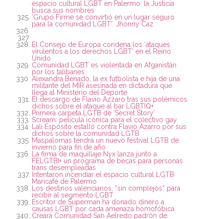
espacio cultural LGBT en Palermo: la Justicia
busca sus nombres
‘Grupo Firme se convirtió en un lugar seguro
para la comunidad LGBT’: Jhonny Caz
El Consejo de Europa condena los ‘ataques
virulentos a los derechos LGBT’ en el Reino
Unido
Comunidad LGBT es violentada en Afganistán
por los talibanes
Alexandra Benado, la ex futbolista e hija de una
militante del MIR asesinada en dictadura que
llega al Ministerio del Deporte
El descargo de Flavio Azzaro tras sus polémicos
dichos sobre el ataque al bar LGBTIQ+
Primera carpeta LGTB de ‘Secret Story’
Scream: película icónica para el colectivo gay
Lali Espósito estalló contra Flavio Azarro por sus
dichos sobre la comunidad LGTB
Maspalomas tendrá un nuevo festival LGTB de
invierno para fin de año
La firma de maquillaje Nyx lanza junto a
FELGTBI+ un programa de becas para personas
trans desempleadas
Intentaron incendiar el espacio cultural LGTB
Maricafé de Palermo
Los destinos valencianos, “sin complejos” para
recibir al segmento LGBT
Escritor de Superman ha donado dinero a
causas LGBT por cada amenaza homofóbica
Creará Comunidad San Aelredo padrón de