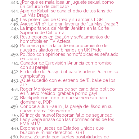
¿Por qué es mala idea un juguete sexual como
un cinturón de castidad?
Apio de Kabah se gana el odio de los fans de
“La Más Draga”
Las polémicas de Oreo y su arcoiris LGBT
Aviesc Who? ¡La gran favorita de “La Más Draga”!
La importancia de Martin Jenkins en la Corte
Suprema de California
Restricciones en Exatlón y señalamientos de
homofobia en TV Azteca
Polémica por la falta de reconocimiento de
nuestros aliados no binarios en UK Pride
Político con opiniones homofóbicas es señalado
en Japón
Ganador de Eurovisión ¡Anuncia compromiso
con su pareja!
El detalle de Pussy Riot para Vladimir Putin en su
cumpleaños
¿Qué sucedió con el estreno de ‘El baile de los
41’?
Roger Montoya antes de ser candidato político
en Nuevo México ¡grababa porno gay!
Blackpink con todo lo que se necesita para
dominar el POP
Conoce a Jun Hae In , la pareja de Jisoo en su
nuevo drama “Snowdrop”
¡Grindr de nuevo! Reportan fallo de seguridad
Lady Gaga arrasa con las nominaciones de los
EMA MTV
Exponen a jueces de Estados Unidos que
buscan eliminar derechos LGBT
Nueva Zelanda con fuertes posibilidades de