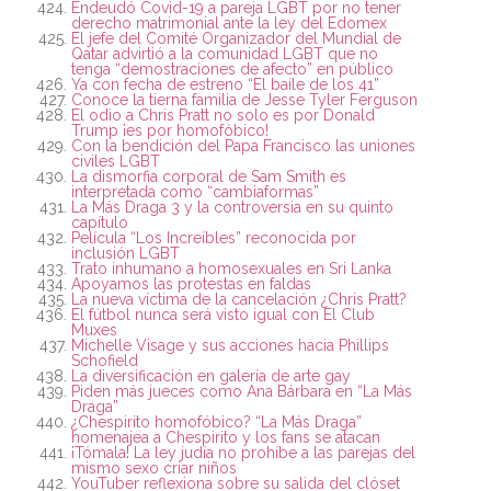
Endeudó Covid-19 a pareja LGBT por no tener
derecho matrimonial ante la ley del Edomex
El jefe del Comité Organizador del Mundial de
Qatar advirtió a la comunidad LGBT que no
tenga “demostraciones de afecto” en público
Ya con fecha de estreno “El baile de los 41”
Conoce la tierna familia de Jesse Tyler Ferguson
El odio a Chris Pratt no solo es por Donald
Trump ¡es por homofóbico!
Con la bendición del Papa Francisco las uniones
civiles LGBT
La dismorfia corporal de Sam Smith es
interpretada como “cambiaformas”
La Más Draga 3 y la controversia en su quinto
capítulo
Película “Los Increíbles” reconocida por
inclusión LGBT
Trato inhumano a homosexuales en Sri Lanka
Apoyamos las protestas en faldas
La nueva víctima de la cancelación ¿Chris Pratt?
El fútbol nunca será visto igual con El Club
Muxes
Michelle Visage y sus acciones hacia Phillips
Schofield
La diversificación en galería de arte gay
Piden más jueces como Ana Bárbara en “La Más
Draga”
¿Chespirito homofóbico? “La Más Draga”
homenajea a Chespirito y los fans se atacan
¡Tómala! La ley judía no prohíbe a las parejas del
mismo sexo criar niños
YouTuber reflexiona sobre su salida del clóset