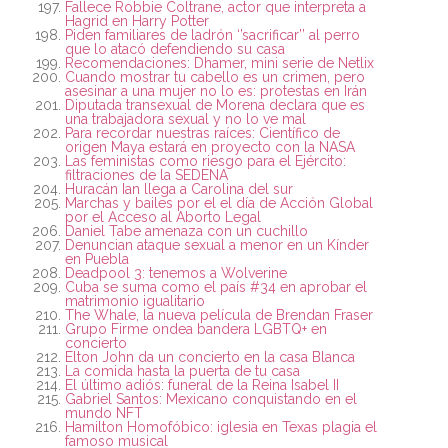
Fallece Robbie Coltrane, actor que interpreta a
Hagrid en Harry Potter
Piden familiares de ladrón ‘’sacrificar’’ al perro
que lo atacó defendiendo su casa
Recomendaciones: Dhamer, mini serie de Netlix
Cuando mostrar tu cabello es un crimen, pero
asesinar a una mujer no lo es: protestas en Irán
Diputada transexual de Morena declara que es
una trabajadora sexual y no lo ve mal
Para recordar nuestras raíces: Científico de
origen Maya estará en proyecto con la NASA
Las feministas como riesgo para el Ejército:
filtraciones de la SEDENA
Huracán Ian llega a Carolina del sur
Marchas y bailes por el el día de Acción Global
por el Acceso al Aborto Legal
Daniel Tabe amenaza con un cuchillo
Denuncian ataque sexual a menor en un Kínder
en Puebla
Deadpool 3: tenemos a Wolverine
Cuba se suma como el país #34 en aprobar el
matrimonio igualitario
The Whale, la nueva película de Brendan Fraser
Grupo Firme ondea bandera LGBTQ+ en
concierto
Elton John da un concierto en la casa Blanca
La comida hasta la puerta de tu casa
El último adiós: funeral de la Reina Isabel II
Gabriel Santos: Mexicano conquistando en el
mundo NFT
Hamilton Homofóbico: iglesia en Texas plagia el
famoso musical