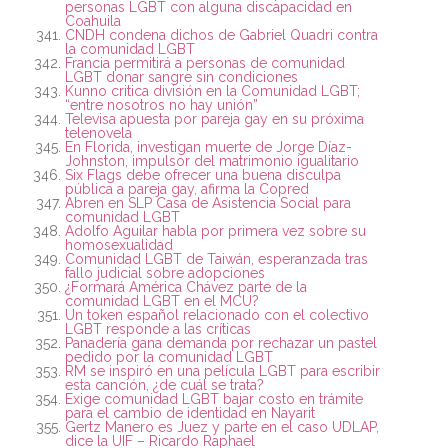
personas LGBT con alguna discapacidad en
Coahuila
CNDH condena dichos de Gabriel Quadri contra
la comunidad LGBT
Francia permitirá a personas de comunidad
LGBT donar sangre sin condiciones
Kunno critica división en la Comunidad LGBT;
“entre nosotros no hay unión”
Televisa apuesta por pareja gay en su próxima
telenovela
En Florida, investigan muerte de Jorge Díaz-
Johnston, impulsor del matrimonio igualitario
Six Flags debe ofrecer una buena disculpa
pública a pareja gay, afirma la Copred
Abren en SLP Casa de Asistencia Social para
comunidad LGBT
Adolfo Aguilar habla por primera vez sobre su
homosexualidad
Comunidad LGBT de Taiwán, esperanzada tras
fallo judicial sobre adopciones
¿Formará América Chávez parte de la
comunidad LGBT en el MCU?
Un token español relacionado con el colectivo
LGBT responde a las críticas
Panadería gana demanda por rechazar un pastel
pedido por la comunidad LGBT
RM se inspiró en una película LGBT para escribir
esta canción, ¿de cuál se trata?
Exige comunidad LGBT bajar costo en trámite
para el cambio de identidad en Nayarit
Gertz Manero es Juez y parte en el caso UDLAP,
dice la UIF – Ricardo Raphael