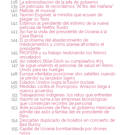
La administración de la jefa de gobierno
De películas: te recordamos ”Al filo del mañana”
Matilda: el musical
Yasmín Esquivel, la ministra que acusan de
plagiar su Tesis
Estamos al pendiente del estreno de la nueva
película de Netflix: Ruido
Así fue la visita del presidente de Ucrania a la
Casa Blanca
El problema del abastecimiento de
medicamentos y como planea afrontarlo el
presidente
PROFEPA y su trabajo reubicando los felinos
rescatados
Así celebró Billie Eilish su cumpleaños #21
Se sigue uniendo el personal de salud en Reino
Unido para las huelgas
Europa intentaba posicionar dos satélites cuando
se perdió su lanzador ligero
Estados Unidos logra la fusión nuclear
Medidas contra el monopolio: Amazon llega a
nuevos acuerdos
Trabajadores indígenas: los retos que enfrentan
Xiaomi se suma a las empresas tecnológicas
que comienzan recortes de personal
Ante acusaciones de Perú, el gobierno mexicano
admite dar asilo a familia del ex presidente de
Perú
Descartan duplicado de boletos en concierto de
Bad Bunny
Capital de Ucrania bombardeada por drones
rusos