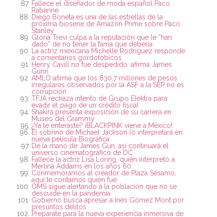
Fallece el diseñador de moda español Paco
Rabanne
Diego Boneta es una de las estrellas de la
próxima bioserie de Amazon Prime sobre Paco
Stanley
Gloria Trevi culpa a la reputación que le ”han
dado” de no tener la fama que debería
La actriz mexicana Michelle Rodríguez responde
a comentarios gordofóbicos
Henry Cavill no fue despedido: afirma James
Gunn
AMLO afirma que los 830.7 millones de pesos
irregulares observados por la ASF a la SEP no es
corrupción
TFJA rechaza intento de Grupo Elektra para
evadir el pago de un crédito fiscal
Shakira presenta exposición de su carrera en
Museo del Grammy
¿Ya te enteraste? ¡BLACKPINK viene a México!
El sobrino de Michael Jackson lo interpretará en
nueva película Biográfica
De la mano de James Gun, así continuará el
universo cinematográfico de DC
Fallece la actriz Lisa Loring, quién interpretó a
Merlina Addams en los años 60
Conmemoramos al creador de Plaza Sésamo,
aquí te contamos quién fue
OMS sigue alertando a la población que no se
descuide en la pandemia
Gobierno busca apresar a Inés Gómez Mont por
presuntos delitos
Prepárate para la nueva experiencia inmersiva de