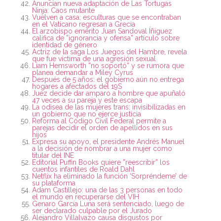
Anuncian nueva adaptación de Las Tortugas
Ninja: Caos mutante
Vuelven a casa: esculturas que se encontraban
en el Vaticano regresan a Grecia
El arzobispo emérito Juan Sandoval Íñiguez
califica de ”ignorancia y ofensa” artículo sobre
identidad de género
Actriz de la saga Los Juegos del Hambre, revela
que fue víctima de una agresión sexual
Liam Hemsworth ”no soportó” y se rumora que
planea demandar a Miley Cyrus
Después de 5 años: el gobierno aún no entrega
hogares a afectados del 19S
Juez decide dar amparo a hombre que apuñaló
47 veces a su pareja y este escapa
La odisea de las mujeres trans: invisibilizadas en
un gobierno que no ejerce justicia
Reforma al Código Civil Federal permite a
parejas decidir el orden de apellidos en sus
hijos
Expresa su apoyo, el presidente Andrés Manuel
a la decisión de nombrar a una mujer como
titular del INE
Editorial Puffin Books quiere ”reescribir” los
cuentos infantiles de Roald Dahl
Netflix ha eliminado la función ‘Sorpréndeme’ de
su plataforma
Adam Castillejo: una de las 3 personas en todo
el mundo en recuperarse del VIH
Genaro García Luna será sentenciado, luego de
ser declarado culpable por el Jurado
Alejandro Villalvazo causa disgustos por