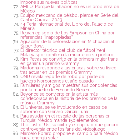
impone sus nuevas políticas
AMLO: Porque la inflación no es un problema de
México
Equipo mexicano de béisbol pierde en Serie del
Caribe Caracas 2023.
44 Feria Internacional del Libro del Palacio de
Minería
Retiran episodio de Los Simpson en China por
referencias ”inapropiadas”
Aguacate: de la deforestación en Michoacán al
Super Bowl
El director técnico del club de fútbol Yeni
Malatyaspor confirma la muerte de su portero
Kim Petras se convirtió en la primera mujer trans
en ganar un premio Grammy
Madonna responde a las críticas sobre su físico
tras actuar en los premios Grammy
ONU revela reporte de robo por parte de
hackers Norcoreanos el año pasado
Familiares y amigos muestran sus condolencias
por la muerte de Fernando Becerril
Beyonce se convierte en la artista más
condecorada en la historia de los premios de la
música: Grammy
El Universal se ve involucrado en casos de
soborno con Genaro García Luna
Para ayudar en el rescate de las personas en
Turquía: México manda 150 elementos
The Last of Us: su éxito y el capítulo que generó
controversia entre los fans del videojuego
Marcelo Ebrard propone el cambio para México
hacía energía solar