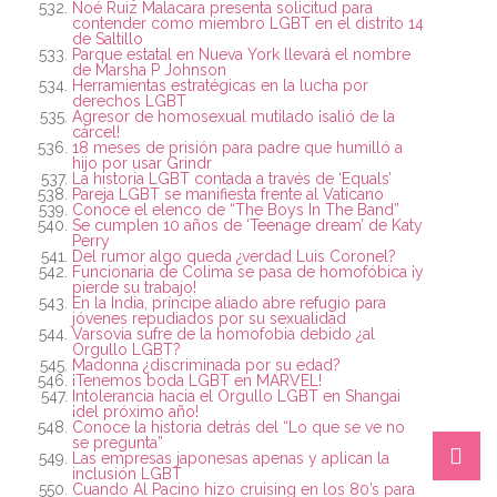
Noé Ruiz Malacara presenta solicitud para
contender como miembro LGBT en el distrito 14
de Saltillo
Parque estatal en Nueva York llevará el nombre
de Marsha P Johnson
Herramientas estratégicas en la lucha por
derechos LGBT
Agresor de homosexual mutilado ¡salió de la
cárcel!
18 meses de prisión para padre que humilló a
hijo por usar Grindr
La historia LGBT contada a través de ‘Equals’
Pareja LGBT se manifiesta frente al Vaticano
Conoce el elenco de “The Boys In The Band”
Se cumplen 10 años de ‘Teenage dream’ de Katy
Perry
Del rumor algo queda ¿verdad Luis Coronel?
Funcionaria de Colima se pasa de homofóbica ¡y
pierde su trabajo!
En la India, príncipe aliado abre refugio para
jóvenes repudiados por su sexualidad
Varsovia sufre de la homofobia debido ¿al
Orgullo LGBT?
Madonna ¿discriminada por su edad?
¡Tenemos boda LGBT en MARVEL!
Intolerancia hacia el Orgullo LGBT en Shangai
¡del próximo año!
Conoce la historia detrás del “Lo que se ve no
se pregunta”
Las empresas japonesas apenas y aplican la
inclusión LGBT
Cuando Al Pacino hizo cruising en los 80’s para