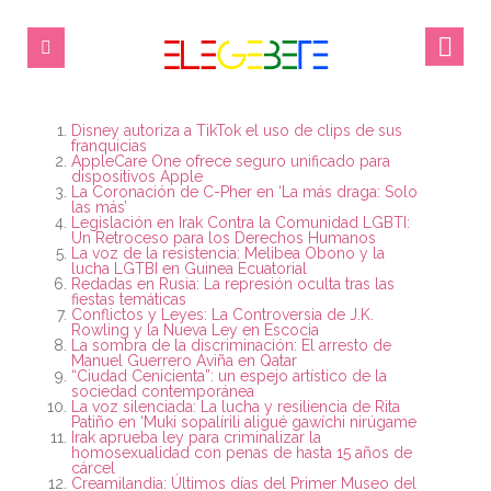
Disney autoriza a TikTok el uso de clips de sus
franquicias
AppleCare One ofrece seguro unificado para
dispositivos Apple
La Coronación de C-Pher en ‘La más draga: Solo
las más’
Legislación en Irak Contra la Comunidad LGBTI:
Un Retroceso para los Derechos Humanos
La voz de la resistencia: Melibea Obono y la
lucha LGTBI en Guinea Ecuatorial
Redadas en Rusia: La represión oculta tras las
fiestas temáticas
Conflictos y Leyes: La Controversia de J.K.
Rowling y la Nueva Ley en Escocia
La sombra de la discriminación: El arresto de
Manuel Guerrero Aviña en Qatar
“Ciudad Cenicienta”: un espejo artístico de la
sociedad contemporánea
La voz silenciada: La lucha y resiliencia de Rita
Patiño en ‘Muki sopalírili aligué gawíchi nirúgame
Irak aprueba ley para criminalizar la
homosexualidad con penas de hasta 15 años de
cárcel
Creamilandia: Últimos días del Primer Museo del