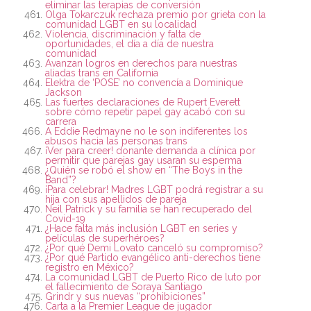
eliminar las terapias de conversión
Olga Tokarczuk rechaza premio por grieta con la
comunidad LGBT en su localidad
Violencia, discriminación y falta de
oportunidades, el día a día de nuestra
comunidad
Avanzan logros en derechos para nuestras
aliadas trans en California
Elektra de ‘POSE’ no convencía a Dominique
Jackson
Las fuertes declaraciones de Rupert Everett
sobre cómo repetir papel gay acabó con su
carrera
A Eddie Redmayne no le son indiferentes los
abusos hacia las personas trans
¡Ver para creer! donante demanda a clínica por
permitir que parejas gay usaran su esperma
¿Quién se robó el show en “The Boys in the
Band”?
¡Para celebrar! Madres LGBT podrá registrar a su
hija con sus apellidos de pareja
Neil Patrick y su familia se han recuperado del
Covid-19
¿Hace falta más inclusión LGBT en series y
películas de superhéroes?
¿Por qué Demi Lovato canceló su compromiso?
¿Por qué Partido evangélico anti-derechos tiene
registro en México?
La comunidad LGBT de Puerto Rico de luto por
el fallecimiento de Soraya Santiago
Grindr y sus nuevas “prohibiciones”
Carta a la Premier League de jugador