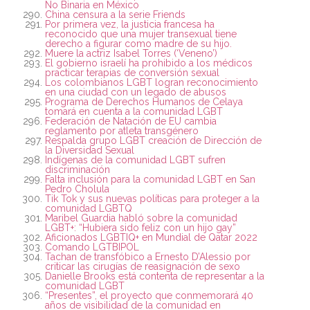
No Binaria en México
China censura a la serie Friends
Por primera vez, la justicia francesa ha
reconocido que una mujer transexual tiene
derecho a figurar como madre de su hijo.
Muere la actriz Isabel Torres (‘Veneno’)
El gobierno israelí ha prohibido a los médicos
practicar terapias de conversión sexual
Los colombianos LGBT logran reconocimiento
en una ciudad con un legado de abusos
Programa de Derechos Humanos de Celaya
tomará en cuenta a la comunidad LGBT
Federación de Natación de EU cambia
reglamento por atleta transgénero
Respalda grupo LGBT creación de Dirección de
la Diversidad Sexual
Indígenas de la comunidad LGBT sufren
discriminación
Falta inclusión para la comunidad LGBT en San
Pedro Cholula
Tik Tok y sus nuevas políticas para proteger a la
comunidad LGBTQ
Maribel Guardia habló sobre la comunidad
LGBT+: “Hubiera sido feliz con un hijo gay”
Aficionados LGBTIQ+ en Mundial de Qatar 2022
Comando LGTBIPOL
Tachan de transfóbico a Ernesto D’Alessio por
criticar las cirugías de reasignación de sexo
Danielle Brooks está contenta de representar a la
comunidad LGBT
“Presentes”, el proyecto que conmemorará 40
años de visibilidad de la comunidad en