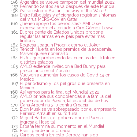
Argentina se vuelve campeón del mundial 2022
Fernando Santos se va después de este Mundial
¡Ya se estrenó Avatar: The way of the Water!
Entre futbolistas y aficionados registran síntomas
del virus MERS-CoV en Qatar
¿Tienen apoyo los periodistas? AMLO se
expresa sobre el atentado a Ciro Gómez Leyva
El presidente de Estados Unidos propone
regular las armas en el país para evitar más
tiroteos
Regresa Joaquin Phoenix como el Joker
Tenoch Huerta en los premios de la academia,
Marvel quiere nominarlo
EUA sigue prohibiendo las cuentas de TikTok en
distintos estados
AMLO extiende invitación a Bad Bunny para
presentarse en el Zócalo
Vuelven a aumentar los casos de Covid-19 en
México
El periodismo y los peligros que presenta en
México
Así vamos para la final del Mundial 2022
AMLO brinda sus condolencias a la familia del
gobernador de Puebla, falleció el día de hoy
Gana Argentina 3-0 contra Croacia
Elon Musk se ve sobrepasado por el empresario
Bernard Arnault en su fortuna
Miguel Barbosa, el gobernador de Puebla
ingresa a Hospital
España termina su momento en el Mundial
Brasil pierde ante Croacia
Cargos contra Ernesto Derbez han sido