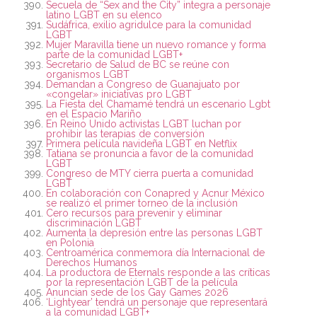
Secuela de “Sex and the City” integra a personaje
latino LGBT en su elenco
Sudáfrica, exilio agridulce para la comunidad
LGBT
Mujer Maravilla tiene un nuevo romance y forma
parte de la comunidad LGBT+
Secretario de Salud de BC se reúne con
organismos LGBT
Demandan a Congreso de Guanajuato por
«congelar» iniciativas pro LGBT
La Fiesta del Chamamé tendrá un escenario Lgbt
en el Espacio Mariño
En Reino Unido activistas LGBT luchan por
prohibir las terapias de conversión
Primera película navideña LGBT en Netflix
Tatiana se pronuncia a favor de la comunidad
LGBT
Congreso de MTY cierra puerta a comunidad
LGBT
En colaboración con Conapred y Acnur México
se realizó el primer torneo de la inclusión
Cero recursos para prevenir y eliminar
discriminación LGBT
Aumenta la depresión entre las personas LGBT
en Polonia
Centroamérica conmemora día Internacional de
Derechos Humanos
La productora de Eternals responde a las críticas
por la representación LGBT de la película
Anuncian sede de los Gay Games 2026
‘Lightyear’ tendrá un personaje que representará
a la comunidad LGBT+