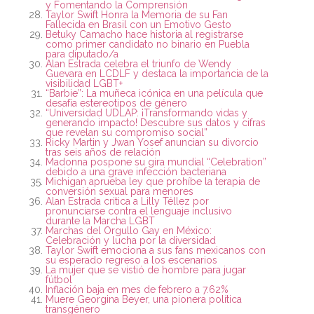
y Fomentando la Comprensión
Taylor Swift Honra la Memoria de su Fan
Fallecida en Brasil con un Emotivo Gesto
Betuky Camacho hace historia al registrarse
como primer candidato no binario en Puebla
para diputado/a
Alan Estrada celebra el triunfo de Wendy
Guevara en LCDLF y destaca la importancia de la
visibilidad LGBT+
“Barbie”: La muñeca icónica en una película que
desafía estereotipos de género
“Universidad UDLAP: ¡Transformando vidas y
generando impacto! Descubre sus datos y cifras
que revelan su compromiso social”
Ricky Martin y Jwan Yosef anuncian su divorcio
tras seis años de relación
Madonna pospone su gira mundial “Celebration”
debido a una grave infección bacteriana
Michigan aprueba ley que prohíbe la terapia de
conversión sexual para menores
Alan Estrada critica a Lilly Téllez por
pronunciarse contra el lenguaje inclusivo
durante la Marcha LGBT
Marchas del Orgullo Gay en México:
Celebración y lucha por la diversidad
Taylor Swift emociona a sus fans mexicanos con
su esperado regreso a los escenarios
La mujer que se vistió de hombre para jugar
fútbol
Inflación baja en mes de febrero a 7.62%
Muere Georgina Beyer, una pionera política
transgénero