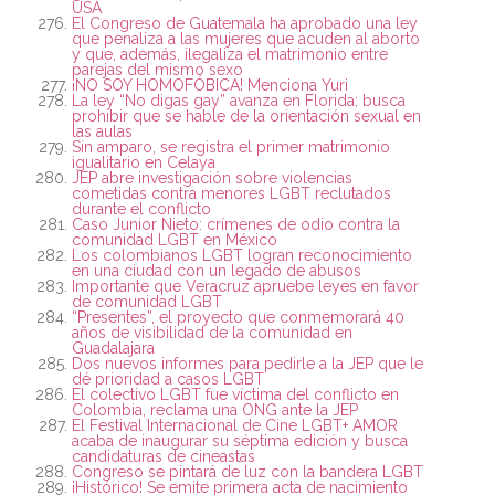
USA
El Congreso de Guatemala ha aprobado una ley
que penaliza a las mujeres que acuden al aborto
y que, además, ilegaliza el matrimonio entre
parejas del mismo sexo
¡NO SOY HOMOFÓBICA! Menciona Yuri
La ley “No digas gay” avanza en Florida; busca
prohibir que se hable de la orientación sexual en
las aulas
Sin amparo, se registra el primer matrimonio
igualitario en Celaya
JEP abre investigación sobre violencias
cometidas contra menores LGBT reclutados
durante el conflicto
Caso Junior Nieto: crímenes de odio contra la
comunidad LGBT en México
Los colombianos LGBT logran reconocimiento
en una ciudad con un legado de abusos
Importante que Veracruz apruebe leyes en favor
de comunidad LGBT
“Presentes”, el proyecto que conmemorará 40
años de visibilidad de la comunidad en
Guadalajara
Dos nuevos informes para pedirle a la JEP que le
dé prioridad a casos LGBT
El colectivo LGBT fue víctima del conflicto en
Colombia, reclama una ONG ante la JEP
El Festival Internacional de Cine LGBT+ AMOR
acaba de inaugurar su séptima edición y busca
candidaturas de cineastas
Congreso se pintará de luz con la bandera LGBT
¡Histórico! Se emite primera acta de nacimiento