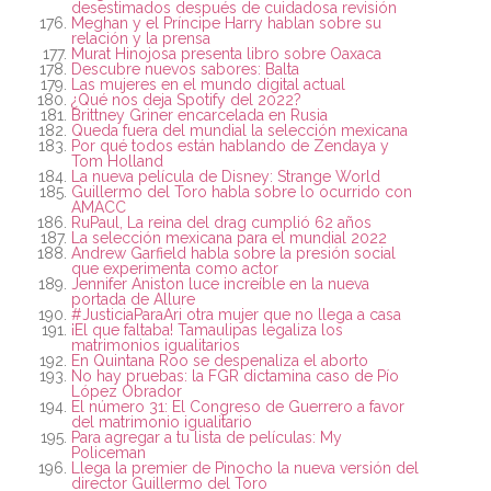
desestimados después de cuidadosa revisión
Meghan y el Príncipe Harry hablan sobre su
relación y la prensa
Murat Hinojosa presenta libro sobre Oaxaca
Descubre nuevos sabores: Balta
Las mujeres en el mundo digital actual
¿Qué nos deja Spotify del 2022?
Brittney Griner encarcelada en Rusia
Queda fuera del mundial la selección mexicana
Por qué todos están hablando de Zendaya y
Tom Holland
La nueva película de Disney: Strange World
Guillermo del Toro habla sobre lo ocurrido con
AMACC
RuPaul, La reina del drag cumplió 62 años
La selección mexicana para el mundial 2022
Andrew Garfield habla sobre la presión social
que experimenta como actor
Jennifer Aniston luce increíble en la nueva
portada de Allure
#JusticiaParaAri otra mujer que no llega a casa
¡El que faltaba! Tamaulipas legaliza los
matrimonios igualitarios
En Quintana Roo se despenaliza el aborto
No hay pruebas: la FGR dictamina caso de Pío
López Obrador
El número 31: El Congreso de Guerrero a favor
del matrimonio igualitario
Para agregar a tu lista de películas: My
Policeman
Llega la premier de Pinocho la nueva versión del
director Guillermo del Toro