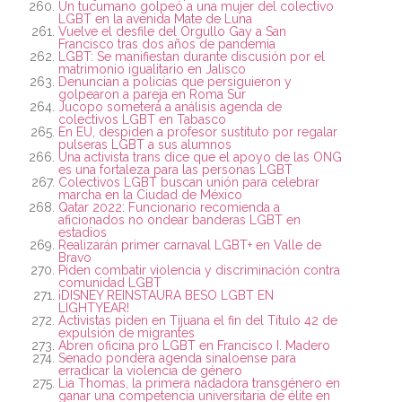
Un tucumano golpeó a una mujer del colectivo
LGBT en la avenida Mate de Luna
Vuelve el desfile del Orgullo Gay a San
Francisco tras dos años de pandemia
LGBT: Se manifiestan durante discusión por el
matrimonio igualitario en Jalisco
Denuncian a policías que persiguieron y
golpearon a pareja en Roma Sur
Jucopo someterá a análisis agenda de
colectivos LGBT en Tabasco
En EU, despiden a profesor sustituto por regalar
pulseras LGBT a sus alumnos
Una activista trans dice que el apoyo de las ONG
es una fortaleza para las personas LGBT
Colectivos LGBT buscan unión para celebrar
marcha en la Ciudad de México
Qatar 2022: Funcionario recomienda a
aficionados no ondear banderas LGBT en
estadios
Realizarán primer carnaval LGBT+ en Valle de
Bravo
Piden combatir violencia y discriminación contra
comunidad LGBT
¡DISNEY REINSTAURA BESO LGBT EN
LIGHTYEAR!
Activistas piden en Tijuana el fin del Título 42 de
expulsión de migrantes
Abren oficina pro LGBT en Francisco I. Madero
Senado pondera agenda sinaloense para
erradicar la violencia de género
Lia Thomas, la primera nadadora transgénero en
ganar una competencia universitaria de élite en