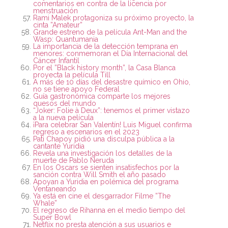
comentarios en contra de la licencia por
menstruación
Rami Malek protagoniza su próximo proyecto, la
cinta ”Amateur”
Grande estreno de la película Ant-Man and the
Wasp: Quantumania
La importancia de la detección temprana en
menores: conmemoran el Día Internacional del
Cáncer Infantil
Por el ”Black history month”, la Casa Blanca
proyecta la película Till
A más de 10 días del desastre químico en Ohio,
no se tiene apoyo Federal
Guía gastronómica comparte los mejores
quesos del mundo
“Joker: Folie à Deux”: tenemos el primer vistazo
a la nueva película
¡Para celebrar San Valentín! Luis Miguel confirma
regreso a escenarios en el 2023
Pati Chapoy pidió una disculpa pública a la
cantante Yuridia
Revela una investigación los detalles de la
muerte de Pablo Neruda
En los Oscars se sienten insatisfechos por la
sanción contra Will Smith el año pasado
Apoyan a Yuridia en polémica del programa
Ventaneando
Ya está en cine el desgarrador Filme ”The
Whale”
El regreso de Rihanna en el medio tiempo del
Super Bowl
Netflix no presta atención a sus usuarios e