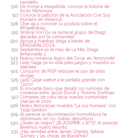
navideño
De monje a maquillista, conoce la historia de
Kodo Nishimura
Conoce la petición de la Asociación Civil Soy
Humano en Veracruz
Cher da a conocer su postura sobre el
#FreeBritney
Widow Von Du se suma al grupo de Drags
atacadas por la comunidad
Apoya a nuestras drags a través de
DRAGAPALOOZA
Septiembre es el mes de La Más Draga
temporada 3
Nuevo romance digno del Óscar en ‘Ammonite’
Lady Gaga ya no está para juegos y muestra su
realidad
Consumo de PrEP reducen el uso de otras
drogas
Lady Gaga vuelve a la pantalla grande con
‘Gucci’
El inocente beso que desató los rumores de
romance entre Jacob Elordi y Tommy Dorfman
Crímenes de odio hacia nuestra comunidad
marcan el 2020
Pedro Almodóvar muestra “La voz humana” con
Tilda Swinton
Al parecer la discriminación homofóbica ha
disminuido en los clubes deportivos
¿Quién es mejor? ¿BLACKPINK o BTS? Al parecer
tenemos nuevo favorito…
¿Hay amistad entre James Charles, Selena
Gómez y las chicas de BlackPink?