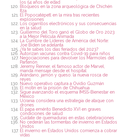
los 54 años de edad
Bloqueos en la zona arqueológica de Chichén
Itza
El Popocatépetl en la mira tras recientes
explosiones
Los cigarrillos electrónicos y sus consecuencias
en la salud
Guillermo del Toro ganó el Globo de Oro 2023
a la Mejor Película Animada
La Cumbre de Líderes de América del Norte:
Joe Biden se adelanta
¿Ya te sabes los días feriados del 2023?
Autorizan vacunas contra Covid-19 para niños
Negociaciones para devolver los Mármoles del
Partenón
Jeremy Renner, el famoso actor de Marvel,
manda mensaje desde el hospital
Arándano, jamón y queso: la nueva rosca de
reyes
Nuevo operativo captura a Ovidio Guzmán
El motín en la prisión de Chihuahua
Sigue avanzando el esquema IMSS-Bienestar en
México
Ucrania considera una estrategia de ataque con
drones
El papa emérito Benedicto XVI en graves
condiciones de salud
Cuídate de quemaduras en estas celebraciones
No cederán las tormentas de invierno en Estados
Unidos
El invierno en Estados Unidos comienza a cobrar
vidas