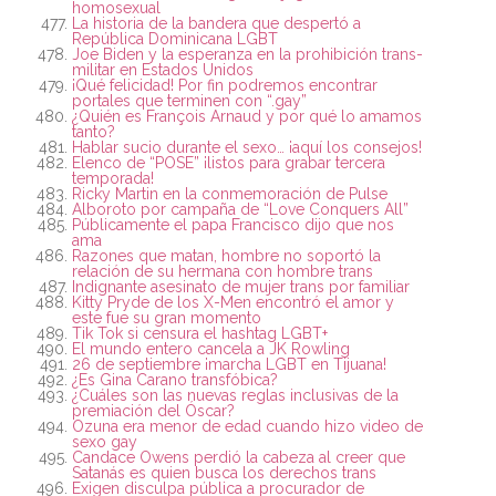
homosexual
La historia de la bandera que despertó a
República Dominicana LGBT
Joe Biden y la esperanza en la prohibición trans-
militar en Estados Unidos
¡Qué felicidad! Por fin podremos encontrar
portales que terminen con “.gay”
¿Quién es François Arnaud y por qué lo amamos
tanto?
Hablar sucio durante el sexo… ¡aquí los consejos!
Elenco de “POSE” ¡listos para grabar tercera
temporada!
Ricky Martin en la conmemoración de Pulse
Alboroto por campaña de “Love Conquers All”
Públicamente el papa Francisco dijo que nos
ama
Razones que matan, hombre no soportó la
relación de su hermana con hombre trans
Indignante asesinato de mujer trans por familiar
Kitty Pryde de los X-Men encontró el amor y
este fue su gran momento
Tik Tok si censura el hashtag LGBT+
El mundo entero cancela a JK Rowling
26 de septiembre ¡marcha LGBT en Tijuana!
¿Es Gina Carano transfóbica?
¿Cuáles son las nuevas reglas inclusivas de la
premiación del Óscar?
Ozuna era menor de edad cuando hizo video de
sexo gay
Candace Owens perdió la cabeza al creer que
Satanás es quien busca los derechos trans
Exigen disculpa pública a procurador de