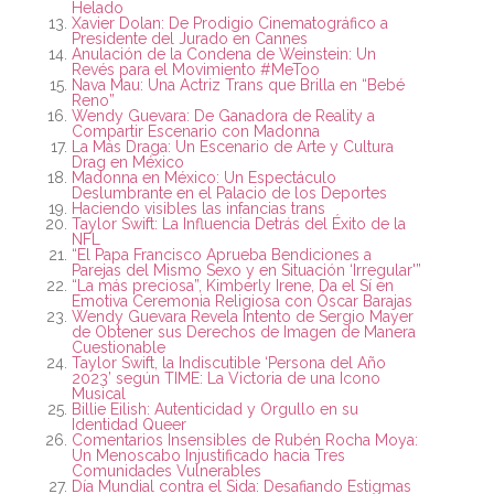
Helado
Xavier Dolan: De Prodigio Cinematográfico a
Presidente del Jurado en Cannes
Anulación de la Condena de Weinstein: Un
Revés para el Movimiento #MeToo
Nava Mau: Una Actriz Trans que Brilla en “Bebé
Reno”
Wendy Guevara: De Ganadora de Reality a
Compartir Escenario con Madonna
La Más Draga: Un Escenario de Arte y Cultura
Drag en México
Madonna en México: Un Espectáculo
Deslumbrante en el Palacio de los Deportes
Haciendo visibles las infancias trans
Taylor Swift: La Influencia Detrás del Éxito de la
NFL
“El Papa Francisco Aprueba Bendiciones a
Parejas del Mismo Sexo y en Situación ‘Irregular'”
“La más preciosa”, Kimberly Irene, Da el Sí en
Emotiva Ceremonia Religiosa con Óscar Barajas
Wendy Guevara Revela Intento de Sergio Mayer
de Obtener sus Derechos de Imagen de Manera
Cuestionable
Taylor Swift, la Indiscutible ‘Persona del Año
2023’ según TIME: La Victoria de una Icono
Musical
Billie Eilish: Autenticidad y Orgullo en su
Identidad Queer
Comentarios Insensibles de Rubén Rocha Moya:
Un Menoscabo Injustificado hacia Tres
Comunidades Vulnerables
Día Mundial contra el Sida: Desafiando Estigmas