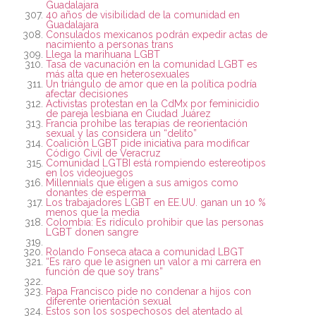
Guadalajara
40 años de visibilidad de la comunidad en
Guadalajara
Consulados mexicanos podrán expedir actas de
nacimiento a personas trans
Llega la marihuana LGBT
Tasa de vacunación en la comunidad LGBT es
más alta que en heterosexuales
Un triángulo de amor que en la política podría
afectar decisiones
Activistas protestan en la CdMx por feminicidio
de pareja lesbiana en Ciudad Juárez
Francia prohíbe las terapias de reorientación
sexual y las considera un “delito”
Coalición LGBT pide iniciativa para modificar
Código Civil de Veracruz
Comunidad LGTBI está rompiendo estereotipos
en los videojuegos
Millennials que eligen a sus amigos como
donantes de esperma
Los trabajadores LGBT en EE.UU. ganan un 10 %
menos que la media
Colombia: Es ridículo prohibir que las personas
LGBT donen sangre
Rolando Fonseca ataca a comunidad LBGT
“Es raro que le asignen un valor a mi carrera en
función de que soy trans”
Papa Francisco pide no condenar a hijos con
diferente orientación sexual
Estos son los sospechosos del atentado al