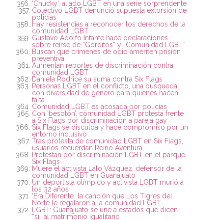
‘Chucky’, aliado LGBT en una serie sorprendente
Colectivo LGBT denunció supuesta extorsión de
policías
Hay resistencias a reconocer los derechos de la
comunidad LGBT
Gustavo Adolfo Infante hace declaraciones
sobre reírse de “Gorditos” y “Comunidad LGBT”
Buscan que crímenes de odio ameriten prisión
preventiva
Aumentan reportes de discriminación contra
comunidad LGBT
Daniela Rodrice su suma contra Six Flags
Personas LGBT en el conflicto, una búsqueda
con diversidad de género para quienes hacen
falta
Comunidad LGBT es acosada por policías
Con ‘besotón’, comunidad LGBT protesta frente
a Six Flags por discriminación a pareja gay
Six Flags se disculpa y hace compromiso por un
entorno inclusivo
Tras protesta de comunidad LGBT en Six Flags,
usuarios recuerdan Reino Aventura
Protestan por discriminación LGBT en el parque
Six Flags
Muere el activista Lalo Vázquez, defensor de la
comunidad LGBT en Guanajuato
Un deportista olímpico y activista LGBT murió a
los 32 años
‘Era Diferente’, la canción que Los Tigres del
Norte le regalaron a la comunidad LGBT
LGBT: Guanajuato se une a estados que dicen
“sí” al matrimonio igualitario