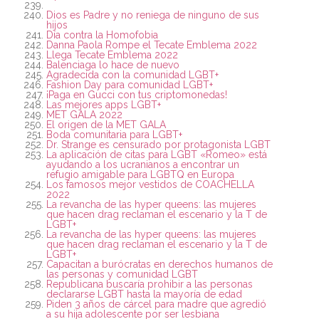
Dios es Padre y no reniega de ninguno de sus
hijos
Día contra la Homofobia
Danna Paola Rompe el Tecate Emblema 2022
Llega Tecate Emblema 2022
Balenciaga lo hace de nuevo
Agradecida con la comunidad LGBT+
Fashion Day para comunidad LGBT+
¡Paga en Gucci con tus criptomonedas!
Las mejores apps LGBT+
MET GALA 2022
El origen de la MET GALA
Boda comunitaria para LGBT+
Dr. Strange es censurado por protagonista LGBT
La aplicación de citas para LGBT «Romeo» está
ayudando a los ucranianos a encontrar un
refugio amigable para LGBTQ en Europa
Los famosos mejor vestidos de COACHELLA
2022
La revancha de las hyper queens: las mujeres
que hacen drag reclaman el escenario y la T de
LGBT+
La revancha de las hyper queens: las mujeres
que hacen drag reclaman el escenario y la T de
LGBT+
Capacitan a burócratas en derechos humanos de
las personas y comunidad LGBT
Republicana buscaría prohibir a las personas
declararse LGBT hasta la mayoría de edad
Piden 3 años de cárcel para madre que agredió
a su hija adolescente por ser lesbiana