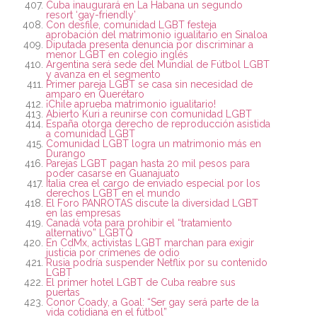
Cuba inaugurará en La Habana un segundo
resort ‘gay-friendly’
Con desfile, comunidad LGBT festeja
aprobación del matrimonio igualitario en Sinaloa
Diputada presenta denuncia por discriminar a
menor LGBT en colegio inglés
Argentina será sede del Mundial de Fútbol LGBT
y avanza en el segmento
Primer pareja LGBT se casa sin necesidad de
amparo en Querétaro
¡Chile aprueba matrimonio igualitario!
Abierto Kuri a reunirse con comunidad LGBT
España otorga derecho de reproducción asistida
a comunidad LGBT
Comunidad LGBT logra un matrimonio más en
Durango
Parejas LGBT pagan hasta 20 mil pesos para
poder casarse en Guanajuato
Italia crea el cargo de enviado especial por los
derechos LGBT en el mundo
El Foro PANROTAS discute la diversidad LGBT
en las empresas
Canadá vota para prohibir el “tratamiento
alternativo” LGBTQ
En CdMx, activistas LGBT marchan para exigir
justicia por crímenes de odio
Rusia podría suspender Netflix por su contenido
LGBT
El primer hotel LGBT de Cuba reabre sus
puertas
Conor Coady, a Goal: “Ser gay será parte de la
vida cotidiana en el fútbol”