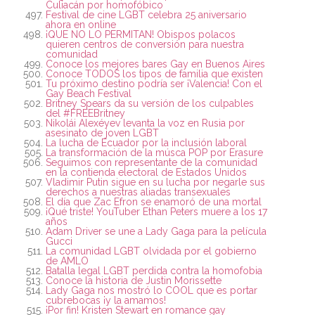
Culiacán por homofóbico
Festival de cine LGBT celebra 25 aniversario
ahora en online
¡QUE NO LO PERMITAN! Obispos polacos
quieren centros de conversión para nuestra
comunidad
Conoce los mejores bares Gay en Buenos Aires
Conoce TODOS los tipos de familia que existen
Tu próximo destino podría ser ¡Valencia! Con el
Gay Beach Festival
Britney Spears da su versión de los culpables
del #FREEBritney
Nikolái Alexéyev levanta la voz en Rusia por
asesinato de joven LGBT
La lucha de Ecuador por la inclusión laboral
La transformación de la músca POP por Erasure
Seguimos con representante de la comunidad
en la contienda electoral de Estados Unidos
Vladimir Putin sigue en su lucha por negarle sus
derechos a nuestras aliadas transexuales
El día que Zac Efron se enamoró de una mortal
¡Qué triste! YouTuber Ethan Peters muere a los 17
años
Adam Driver se une a Lady Gaga para la película
Gucci
La comunidad LGBT olvidada por el gobierno
de AMLO
Batalla legal LGBT perdida contra la homofobia
Conoce la historia de Justin Morissette
Lady Gaga nos mostró lo COOL que es portar
cubrebocas ¡y la amamos!
¡Por fin! Kristen Stewart en romance gay