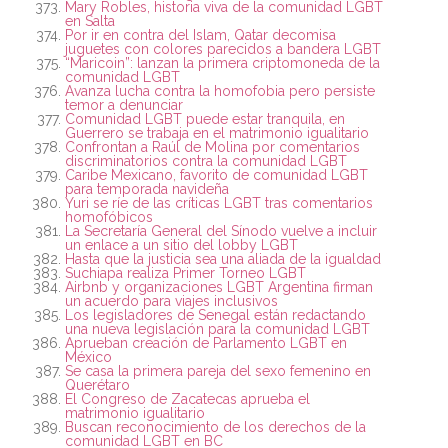
Mary Robles, historia viva de la comunidad LGBT
en Salta
Por ir en contra del Islam, Qatar decomisa
juguetes con colores parecidos a bandera LGBT
“Maricoin”: lanzan la primera criptomoneda de la
comunidad LGBT
Avanza lucha contra la homofobia pero persiste
temor a denunciar
Comunidad LGBT puede estar tranquila, en
Guerrero se trabaja en el matrimonio igualitario
Confrontan a Raúl de Molina por comentarios
discriminatorios contra la comunidad LGBT
Caribe Mexicano, favorito de comunidad LGBT
para temporada navideña
Yuri se ríe de las críticas LGBT tras comentarios
homofóbicos
La Secretaría General del Sínodo vuelve a incluir
un enlace a un sitio del lobby LGBT
Hasta que la justicia sea una aliada de la igualdad
Suchiapa realiza Primer Torneo LGBT
Airbnb y organizaciones LGBT Argentina firman
un acuerdo para viajes inclusivos
Los legisladores de Senegal están redactando
una nueva legislación para la comunidad LGBT
Aprueban creación de Parlamento LGBT en
México
Se casa la primera pareja del sexo femenino en
Querétaro
El Congreso de Zacatecas aprueba el
matrimonio igualitario
Buscan reconocimiento de los derechos de la
comunidad LGBT en BC