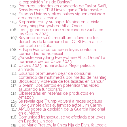
la exposición ”Inside Banksy”
Por irregularidades en concierto de Taylor Swift,
Senadores en EEUU investigan a Ticketmaster
Estados Unidos y otros países siguen enviando
armamento a Ucrania
Stephanie Hsu y su papel lésbico en la cinta
Everything Everywhere All at Once
Los 3 grandes del cine mexicano de vuelta en
los Oscars 2023
Beyonce: de su último álbum a favor de los
derechos de la comunidad LGTBQ+ a realizar
concierto en Dubai
El Papa Francisco condena leyes contra la
comunidad homosexual
¿Ya viste Everything Everywhere All at Once? La
nominada de los Oscar 2023
Oscars 2023: nominados a Mejor película
animada
Usuarios promueven dejar de consumir
contenido de multimedia por medio de hashtag
Bloqueos y violencia de los taxistas en Cancún
Giovanni Dos Santos en polémica tras video
saludando a funcionario
Ciberestafas en reseñas de productos en
Amazon
Se revela que Trump volverá a redes sociales
Hoy cumple años el famoso actor Jim Carrey
AMLO sobre la decisión de la Guardia Nacional
en el Metro
Comunidad transexual se ve afectada por leyes
en Estados Unidos
Lisa Marie Presley, la única hija de Elvis, fallece a