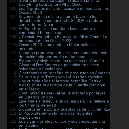
Stephanie Hsu y su papel lésbico en la cinta
Everything Everywhere All at Once
Los 3 grandes del cine mexicano de vuelta en los
Oscars 2023
Beyonce: de su último álbum a favor de los
derechos de la comunidad LGTBQ+ a realizar
concierto en Dubai
El Papa Francisco condena leyes contra la
comunidad homosexual
¿Ya viste Everything Everywhere All at Once? La
nominada de los Oscar 2023
Oscars 2023: nominados a Mejor película
animada
Usuarios promueven dejar de consumir contenido
de multimedia por medio de hashtag
Bloqueos y violencia de los taxistas en Cancún
Giovanni Dos Santos en polémica tras video
saludando a funcionario
Ciberestafas en reseñas de productos en Amazon
Se revela que Trump volverá a redes sociales
Hoy cumple años el famoso actor Jim Carrey
AMLO sobre la decisión de la Guardia Nacional
en el Metro
Comunidad transexual se ve afectada por leyes
en Estados Unidos
Lisa Marie Presley, la única hija de Elvis, fallece a
los 54 años de edad
Bloqueos en la zona arqueológica de Chichén Itza
El Popocatépetl en la mira tras recientes
explosiones
Los cigarrillos electrónicos y sus consecuencias
en la salud