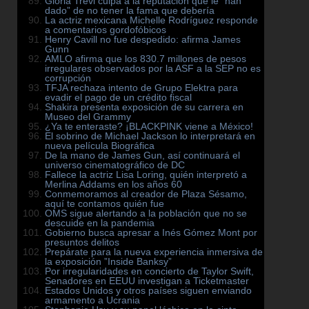
Gloria Trevi culpa a la reputación que le ”han
dado” de no tener la fama que debería
La actriz mexicana Michelle Rodríguez responde
a comentarios gordofóbicos
Henry Cavill no fue despedido: afirma James
Gunn
AMLO afirma que los 830.7 millones de pesos
irregulares observados por la ASF a la SEP no es
corrupción
TFJA rechaza intento de Grupo Elektra para
evadir el pago de un crédito fiscal
Shakira presenta exposición de su carrera en
Museo del Grammy
¿Ya te enteraste? ¡BLACKPINK viene a México!
El sobrino de Michael Jackson lo interpretará en
nueva película Biográfica
De la mano de James Gun, así continuará el
universo cinematográfico de DC
Fallece la actriz Lisa Loring, quién interpretó a
Merlina Addams en los años 60
Conmemoramos al creador de Plaza Sésamo,
aquí te contamos quién fue
OMS sigue alertando a la población que no se
descuide en la pandemia
Gobierno busca apresar a Inés Gómez Mont por
presuntos delitos
Prepárate para la nueva experiencia inmersiva de
la exposición ”Inside Banksy”
Por irregularidades en concierto de Taylor Swift,
Senadores en EEUU investigan a Ticketmaster
Estados Unidos y otros países siguen enviando
armamento a Ucrania