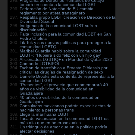
Programa de Derechos Humanos de Celaya
tomará en cuenta a la comunidad LGBT
Federación de Natación de EU cambia
reglamento por atleta transgénero
Respalda grupo LGBT creación de Dirección de la
Diversidad Sexual
Indígenas de la comunidad LGBT sufren
discriminación
Falta inclusión para la comunidad LGBT en San
Pedro Cholula
Tik Tok y sus nuevas políticas para proteger a la
comunidad LGBTQ
Maribel Guardia habló sobre la comunidad
LGBT+: “Hubiera sido feliz con un hijo gay”
Aficionados LGBTIQ+ en Mundial de Qatar 2022
Comando LGTBIPOL
Tachan de transfóbico a Ernesto D’Alessio por
criticar las cirugías de reasignación de sexo
Danielle Brooks está contenta de representar a la
comunidad LGBT
“Presentes”, el proyecto que conmemorará 40
años de visibilidad de la comunidad en
Guadalajara
40 años de visibilidad de la comunidad en
Guadalajara
Consulados mexicanos podrán expedir actas de
nacimiento a personas trans
Llega la marihuana LGBT
Tasa de vacunación en la comunidad LGBT es
más alta que en heterosexuales
Un triángulo de amor que en la política podría
afectar decisiones