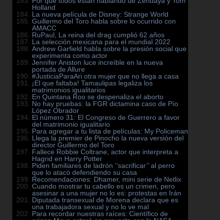
Por qué todos están hablando de Zendaya y Tom
Holland
La nueva película de Disney: Strange World
Guillermo del Toro habla sobre lo ocurrido con
AMACC
RuPaul, La reina del drag cumplió 62 años
La selección mexicana para el mundial 2022
Andrew Garfield habla sobre la presión social que
experimenta como actor
Jennifer Aniston luce increíble en la nueva
portada de Allure
#JusticiaParaAri otra mujer que no llega a casa
¡El que faltaba! Tamaulipas legaliza los
matrimonios igualitarios
En Quintana Roo se despenaliza el aborto
No hay pruebas: la FGR dictamina caso de Pío
López Obrador
El número 31: El Congreso de Guerrero a favor
del matrimonio igualitario
Para agregar a tu lista de películas: My Policeman
Llega la premier de Pinocho la nueva versión del
director Guillermo del Toro
Fallece Robbie Coltrane, actor que interpreta a
Hagrid en Harry Potter
Piden familiares de ladrón ‘’sacrificar’’ al perro
que lo atacó defendiendo su casa
Recomendaciones: Dhamer, mini serie de Netlix
Cuando mostrar tu cabello es un crimen, pero
asesinar a una mujer no lo es: protestas en Irán
Diputada transexual de Morena declara que es
una trabajadora sexual y no lo ve mal
Para recordar nuestras raíces: Científico de