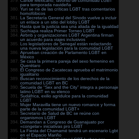
Caribe Mexicano, favorito de comunidad LGBT
para temporada navideña
Yuri se ríe de las críticas LGBT tras comentarios
homofóbicos
La Secretaría General del Sínodo vuelve a incluir
un enlace a un sitio del lobby LGBT
Hasta que la justicia sea una aliada de la igualdad
Suchiapa realiza Primer Torneo LGBT
Airbnb y organizaciones LGBT Argentina firman
un acuerdo para viajes inclusivos
Los legisladores de Senegal están redactando
una nueva legislación para la comunidad LGBT
Aprueban creación de Parlamento LGBT en
México
Se casa la primera pareja del sexo femenino en
Querétaro
El Congreso de Zacatecas aprueba el matrimonio
igualitario
Buscan reconocimiento de los derechos de la
comunidad LGBT en BC
Secuela de “Sex and the City” integra a personaje
latino LGBT en su elenco
Sudáfrica, exilio agridulce para la comunidad
LGBT
Mujer Maravilla tiene un nuevo romance y forma
parte de la comunidad LGBT+
Secretario de Salud de BC se reúne con
organismos LGBT
Demandan a Congreso de Guanajuato por
«congelar» iniciativas pro LGBT
La Fiesta del Chamamé tendrá un escenario Lgbt
en el Espacio Mariño