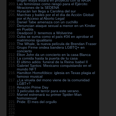
origen Maya estará en proyecto con la NASA
Las feministas como riesgo para el Ejército:
filtraciones de la SEDENA
Huracán Ian llega a Carolina del sur
Marchas y bailes por el el día de Acción Global
por el Acceso al Aborto Legal
Daniel Tabe amenaza con un cuchillo
Denuncian ataque sexual a menor en un Kínder
en Puebla
Deadpool 3: tenemos a Wolverine
Cuba se suma como el país #34 en aprobar el
matrimonio igualitario
The Whale, la nueva película de Brendan Fraser
Grupo Firme ondea bandera LGBTQ+ en
concierto
Elton John da un concierto en la casa Blanca
La comida hasta la puerta de tu casa
El último adiós: funeral de la Reina Isabel II
Gabriel Santos: Mexicano conquistando en el
mundo NFT
Hamilton Homofóbico: iglesia en Texas plagia el
famoso musical
¿La viruela del mono viene de la comunidad
LGBT+?
Amazón Prime Day
3 películas de terror para este verano.
Marvel estrenará su primer Spider-Man
homosexual
Pride: El mes del orgullo