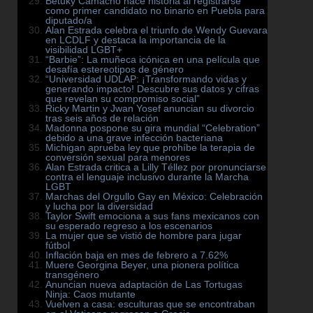
Betuky Camacho hace historia al registrarse
como primer candidato no binario en Puebla para
diputado/a
Alan Estrada celebra el triunfo de Wendy Guevara
en LCDLF y destaca la importancia de la
visibilidad LGBT+
“Barbie”: La muñeca icónica en una película que
desafía estereotipos de género
“Universidad UDLAP: ¡Transformando vidas y
generando impacto! Descubre sus datos y cifras
que revelan su compromiso social”
Ricky Martin y Jwan Yosef anuncian su divorcio
tras seis años de relación
Madonna pospone su gira mundial “Celebration”
debido a una grave infección bacteriana
Michigan aprueba ley que prohíbe la terapia de
conversión sexual para menores
Alan Estrada critica a Lilly Téllez por pronunciarse
contra el lenguaje inclusivo durante la Marcha
LGBT
Marchas del Orgullo Gay en México: Celebración
y lucha por la diversidad
Taylor Swift emociona a sus fans mexicanos con
su esperado regreso a los escenarios
La mujer que se vistió de hombre para jugar
fútbol
Inflación baja en mes de febrero a 7.62%
Muere Georgina Beyer, una pionera política
transgénero
Anuncian nueva adaptación de Las Tortugas
Ninja: Caos mutante
Vuelven a casa: esculturas que se encontraban