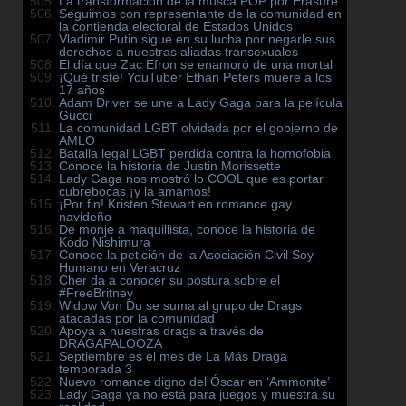
La transformación de la músca POP por Erasure
Seguimos con representante de la comunidad en
la contienda electoral de Estados Unidos
Vladimir Putin sigue en su lucha por negarle sus
derechos a nuestras aliadas transexuales
El día que Zac Efron se enamoró de una mortal
¡Qué triste! YouTuber Ethan Peters muere a los
17 años
Adam Driver se une a Lady Gaga para la película
Gucci
La comunidad LGBT olvidada por el gobierno de
AMLO
Batalla legal LGBT perdida contra la homofobia
Conoce la historia de Justin Morissette
Lady Gaga nos mostró lo COOL que es portar
cubrebocas ¡y la amamos!
¡Por fin! Kristen Stewart en romance gay
navideño
De monje a maquillista, conoce la historia de
Kodo Nishimura
Conoce la petición de la Asociación Civil Soy
Humano en Veracruz
Cher da a conocer su postura sobre el
#FreeBritney
Widow Von Du se suma al grupo de Drags
atacadas por la comunidad
Apoya a nuestras drags a través de
DRAGAPALOOZA
Septiembre es el mes de La Más Draga
temporada 3
Nuevo romance digno del Óscar en ‘Ammonite’
Lady Gaga ya no está para juegos y muestra su