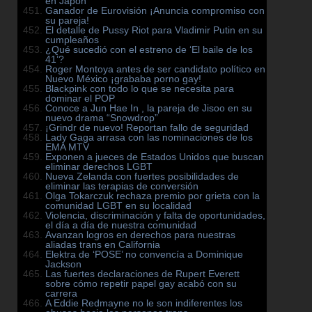
en Japón
Ganador de Eurovisión ¡Anuncia compromiso con
su pareja!
El detalle de Pussy Riot para Vladimir Putin en su
cumpleaños
¿Qué sucedió con el estreno de ‘El baile de los
41’?
Roger Montoya antes de ser candidato político en
Nuevo México ¡grababa porno gay!
Blackpink con todo lo que se necesita para
dominar el POP
Conoce a Jun Hae In , la pareja de Jisoo en su
nuevo drama “Snowdrop”
¡Grindr de nuevo! Reportan fallo de seguridad
Lady Gaga arrasa con las nominaciones de los
EMA MTV
Exponen a jueces de Estados Unidos que buscan
eliminar derechos LGBT
Nueva Zelanda con fuertes posibilidades de
eliminar las terapias de conversión
Olga Tokarczuk rechaza premio por grieta con la
comunidad LGBT en su localidad
Violencia, discriminación y falta de oportunidades,
el día a día de nuestra comunidad
Avanzan logros en derechos para nuestras
aliadas trans en California
Elektra de ‘POSE’ no convencía a Dominique
Jackson
Las fuertes declaraciones de Rupert Everett
sobre cómo repetir papel gay acabó con su
carrera
A Eddie Redmayne no le son indiferentes los