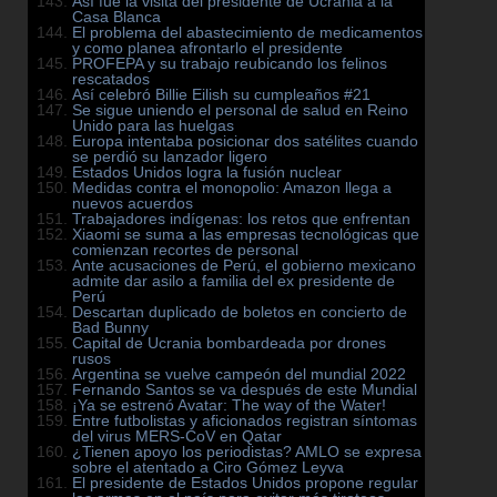
Así fue la visita del presidente de Ucrania a la
Casa Blanca
El problema del abastecimiento de medicamentos
y como planea afrontarlo el presidente
PROFEPA y su trabajo reubicando los felinos
rescatados
Así celebró Billie Eilish su cumpleaños #21
Se sigue uniendo el personal de salud en Reino
Unido para las huelgas
Europa intentaba posicionar dos satélites cuando
se perdió su lanzador ligero
Estados Unidos logra la fusión nuclear
Medidas contra el monopolio: Amazon llega a
nuevos acuerdos
Trabajadores indígenas: los retos que enfrentan
Xiaomi se suma a las empresas tecnológicas que
comienzan recortes de personal
Ante acusaciones de Perú, el gobierno mexicano
admite dar asilo a familia del ex presidente de
Perú
Descartan duplicado de boletos en concierto de
Bad Bunny
Capital de Ucrania bombardeada por drones
rusos
Argentina se vuelve campeón del mundial 2022
Fernando Santos se va después de este Mundial
¡Ya se estrenó Avatar: The way of the Water!
Entre futbolistas y aficionados registran síntomas
del virus MERS-CoV en Qatar
¿Tienen apoyo los periodistas? AMLO se expresa
sobre el atentado a Ciro Gómez Leyva
El presidente de Estados Unidos propone regular