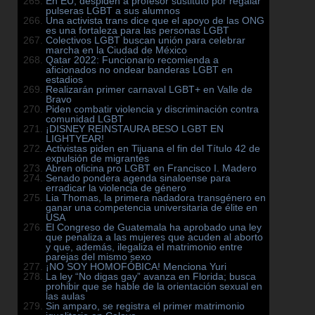
En EU, despiden a profesor sustituto por regalar
pulseras LGBT a sus alumnos
Una activista trans dice que el apoyo de las ONG
es una fortaleza para las personas LGBT
Colectivos LGBT buscan unión para celebrar
marcha en la Ciudad de México
Qatar 2022: Funcionario recomienda a
aficionados no ondear banderas LGBT en
estadios
Realizarán primer carnaval LGBT+ en Valle de
Bravo
Piden combatir violencia y discriminación contra
comunidad LGBT
¡DISNEY REINSTAURA BESO LGBT EN
LIGHTYEAR!
Activistas piden en Tijuana el fin del Título 42 de
expulsión de migrantes
Abren oficina pro LGBT en Francisco I. Madero
Senado pondera agenda sinaloense para
erradicar la violencia de género
Lia Thomas, la primera nadadora transgénero en
ganar una competencia universitaria de élite en
USA
El Congreso de Guatemala ha aprobado una ley
que penaliza a las mujeres que acuden al aborto
y que, además, ilegaliza el matrimonio entre
parejas del mismo sexo
¡NO SOY HOMOFÓBICA! Menciona Yuri
La ley “No digas gay” avanza en Florida; busca
prohibir que se hable de la orientación sexual en
las aulas
Sin amparo, se registra el primer matrimonio