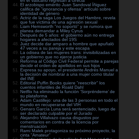
en el Vaticano regresan a Grecia
El arzobispo emérito Juan Sandoval Íñiguez
califica de ”ignorancia y ofensa” artículo sobre
identidad de género
Actriz de la saga Los Juegos del Hambre, revela
que fue víctima de una agresión sexual
Liam Hemsworth ”no soportó” y se rumora que
planea demandar a Miley Cyrus
Después de 5 años: el gobierno aún no entrega
hogares a afectados del 19S
Juez decide dar amparo a hombre que apuñaló
47 veces a su pareja y este escapa
La odisea de las mujeres trans: invisibilizadas en
un gobierno que no ejerce justicia
Reforma al Código Civil Federal permite a parejas
decidir el orden de apellidos en sus hijos
Expresa su apoyo, el presidente Andrés Manuel a
la decisión de nombrar a una mujer como titular
del INE
Editorial Puffin Books quiere ”reescribir” los
cuentos infantiles de Roald Dahl
Netflix ha eliminado la función ‘Sorpréndeme’ de
su plataforma
Adam Castillejo: una de las 3 personas en todo el
mundo en recuperarse del VIH
Genaro García Luna será sentenciado, luego de
ser declarado culpable por el Jurado
Alejandro Villalvazo causa disgustos por
comentarios en contra de la licencia por
menstruación
Rami Malek protagoniza su próximo proyecto, la
cinta ”Amateur”