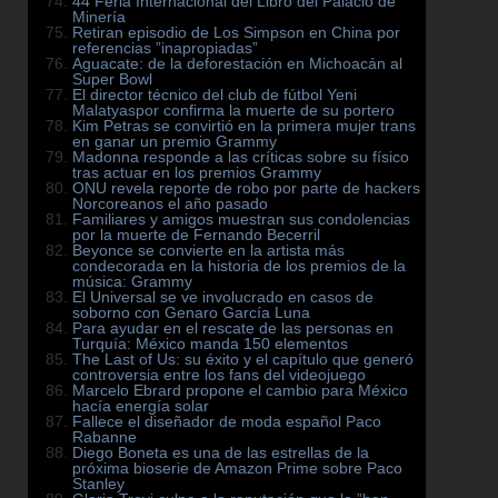
44 Feria Internacional del Libro del Palacio de
Minería
Retiran episodio de Los Simpson en China por
referencias ”inapropiadas”
Aguacate: de la deforestación en Michoacán al
Super Bowl
El director técnico del club de fútbol Yeni
Malatyaspor confirma la muerte de su portero
Kim Petras se convirtió en la primera mujer trans
en ganar un premio Grammy
Madonna responde a las críticas sobre su físico
tras actuar en los premios Grammy
ONU revela reporte de robo por parte de hackers
Norcoreanos el año pasado
Familiares y amigos muestran sus condolencias
por la muerte de Fernando Becerril
Beyonce se convierte en la artista más
condecorada en la historia de los premios de la
música: Grammy
El Universal se ve involucrado en casos de
soborno con Genaro García Luna
Para ayudar en el rescate de las personas en
Turquía: México manda 150 elementos
The Last of Us: su éxito y el capítulo que generó
controversia entre los fans del videojuego
Marcelo Ebrard propone el cambio para México
hacía energía solar
Fallece el diseñador de moda español Paco
Rabanne
Diego Boneta es una de las estrellas de la
próxima bioserie de Amazon Prime sobre Paco
Stanley