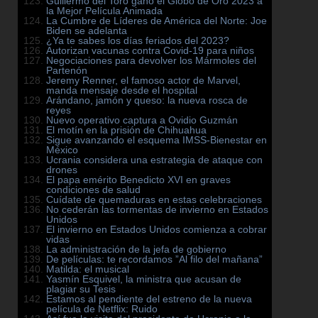
Guillermo del Toro ganó el Globo de Oro 2023 a
la Mejor Película Animada
La Cumbre de Líderes de América del Norte: Joe
Biden se adelanta
¿Ya te sabes los días feriados del 2023?
Autorizan vacunas contra Covid-19 para niños
Negociaciones para devolver los Mármoles del
Partenón
Jeremy Renner, el famoso actor de Marvel,
manda mensaje desde el hospital
Arándano, jamón y queso: la nueva rosca de
reyes
Nuevo operativo captura a Ovidio Guzmán
El motín en la prisión de Chihuahua
Sigue avanzando el esquema IMSS-Bienestar en
México
Ucrania considera una estrategia de ataque con
drones
El papa emérito Benedicto XVI en graves
condiciones de salud
Cuídate de quemaduras en estas celebraciones
No cederán las tormentas de invierno en Estados
Unidos
El invierno en Estados Unidos comienza a cobrar
vidas
La administración de la jefa de gobierno
De películas: te recordamos ”Al filo del mañana”
Matilda: el musical
Yasmín Esquivel, la ministra que acusan de
plagiar su Tesis
Estamos al pendiente del estreno de la nueva
película de Netflix: Ruido