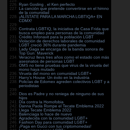
Ryan Gosling , el Ken perfecto
La canción que pretende convertirse en el himno
de la comunidad
¡ALÍSTATE PARA LA MARCHA LGBTIQA+ EN
CDMX!
Contrata LGBTIQ, la iniciativa de Casa Frida que
busca empleo para personas de la comunidad
Crédito Infonavit para la población LGBT
Violación de derechos laborales de comunidad
LGBT creció 36% durante pandemia
Lady Gaga se encarga de la banda sonora de
Top Gun: Maverick
Veracruz lleva tres años como el estado con más
asesinatos de personas LGBT
OMS no tiene pruebas que virus de la viruela del
mono haya mutado
Viruela del mono en comunidad LGBT+
Harry’s House: Un éxito en la industria
Policías de Edomex agreden colectivos LGBT y a
periodistas
Dios es Padre y no reniega de ninguno de sus
hijos
Día contra la Homofobia
Danna Paola Rompe el Tecate Emblema 2022
Llega Tecate Emblema 2022
Balenciaga lo hace de nuevo
Agradecida con la comunidad LGBT+
Fashion Day para comunidad LGBT+
¡Paga en Gucci con tus criptomonedas!