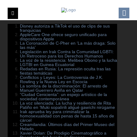
Disney autoriza a TikTok el uso de clips de sus
franquicias
AppleCare One ofrece seguro unificado para
dispositivos Apple
La Coronación de C-Pher en ‘La más draga: Solo
las más’
Legislación en Irak Contra la Comunidad LGBTI:
Un Retroceso para los Derechos Humanos
La voz de la resistencia: Melibea Obono y la lucha
LGTBI en Guinea Ecuatorial
Redadas en Rusia: La represión oculta tras las
fiestas temáticas
Conflictos y Leyes: La Controversia de J.K.
Rowling y la Nueva Ley en Escocia
La sombra de la discriminación: El arresto de
Manuel Guerrero Aviña en Qatar
“Ciudad Cenicienta”: un espejo artístico de la
sociedad contemporánea
La voz silenciada: La lucha y resiliencia de Rita
Patiño en ‘Muki sopalírili aligué gawíchi nirúgame
Irak aprueba ley para criminalizar la
homosexualidad con penas de hasta 15 años de
cárcel
Creamilandia: Últimos días del Primer Museo del
Helado
Xavier Dolan: De Prodigio Cinematográfico a