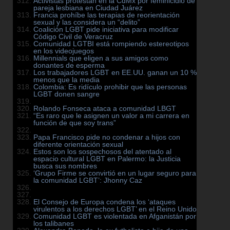
Activistas protestan en la CdMx por feminicidio de
pareja lesbiana en Ciudad Juárez
Francia prohíbe las terapias de reorientación
sexual y las considera un “delito”
Coalición LGBT pide iniciativa para modificar
Código Civil de Veracruz
Comunidad LGTBI está rompiendo estereotipos
en los videojuegos
Millennials que eligen a sus amigos como
donantes de esperma
Los trabajadores LGBT en EE.UU. ganan un 10 %
menos que la media
Colombia: Es ridículo prohibir que las personas
LGBT donen sangre
Rolando Fonseca ataca a comunidad LBGT
“Es raro que le asignen un valor a mi carrera en
función de que soy trans”
Papa Francisco pide no condenar a hijos con
diferente orientación sexual
Estos son los sospechosos del atentado al
espacio cultural LGBT en Palermo: la Justicia
busca sus nombres
‘Grupo Firme se convirtió en un lugar seguro para
la comunidad LGBT’: Jhonny Caz
El Consejo de Europa condena los ‘ataques
virulentos a los derechos LGBT’ en el Reino Unido
Comunidad LGBT es violentada en Afganistán por
los talibanes