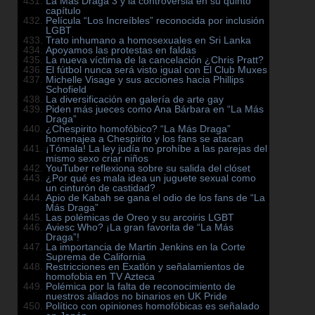
La Más Draga 3 y la controversia en su quinto
capítulo
Película “Los Increíbles” reconocida por inclusión
LGBT
Trato inhumano a homosexuales en Sri Lanka
Apoyamos las protestas en faldas
La nueva víctima de la cancelación ¿Chris Pratt?
El fútbol nunca será visto igual con El Club Muxes
Michelle Visage y sus acciones hacia Phillips
Schofield
La diversificación en galería de arte gay
Piden más jueces como Ana Bárbara en “La Más
Draga”
¿Chespirito homofóbico? “La Más Draga”
homenajea a Chespirito y los fans se atacan
¡Tómala! La ley judía no prohíbe a las parejas del
mismo sexo criar niños
YouTuber reflexiona sobre su salida del clóset
¿Por qué es mala idea un juguete sexual como
un cinturón de castidad?
Apio de Kabah se gana el odio de los fans de “La
Más Draga”
Las polémicas de Oreo y su arcoiris LGBT
Aviesc Who? ¡La gran favorita de “La Más
Draga”!
La importancia de Martin Jenkins en la Corte
Suprema de California
Restricciones en Exatlón y señalamientos de
homofobia en TV Azteca
Polémica por la falta de reconocimiento de
nuestros aliados no binarios en UK Pride
Político con opiniones homofóbicas es señalado