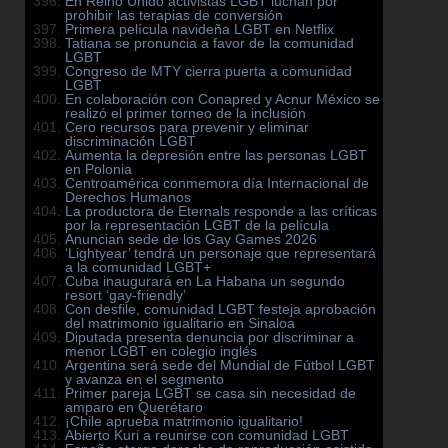
En Reino Unido activistas LGBT luchan por
prohibir las terapias de conversión
Primera película navideña LGBT en Netflix
Tatiana se pronuncia a favor de la comunidad
LGBT
Congreso de MTY cierra puerta a comunidad
LGBT
En colaboración con Conapred y Acnur México se
realizó el primer torneo de la inclusión
Cero recursos para prevenir y eliminar
discriminación LGBT
Aumenta la depresión entre las personas LGBT
en Polonia
Centroamérica conmemora día Internacional de
Derechos Humanos
La productora de Eternals responde a las críticas
por la representación LGBT de la película
Anuncian sede de los Gay Games 2026
‘Lightyear’ tendrá un personaje que representará
a la comunidad LGBT+
Cuba inaugurará en La Habana un segundo
resort ‘gay-friendly’
Con desfile, comunidad LGBT festeja aprobación
del matrimonio igualitario en Sinaloa
Diputada presenta denuncia por discriminar a
menor LGBT en colegio inglés
Argentina será sede del Mundial de Fútbol LGBT
y avanza en el segmento
Primer pareja LGBT se casa sin necesidad de
amparo en Querétaro
¡Chile aprueba matrimonio igualitario!
Abierto Kuri a reunirse con comunidad LGBT