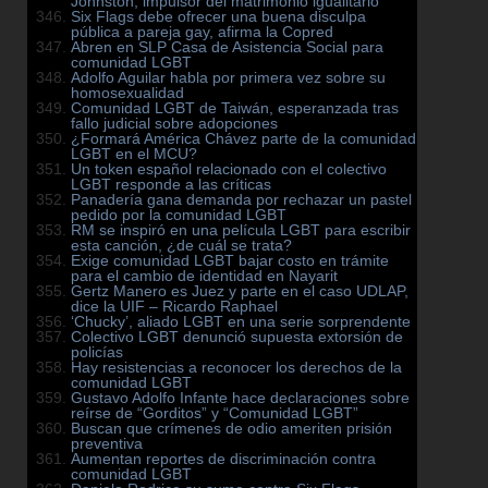
Johnston, impulsor del matrimonio igualitario
Six Flags debe ofrecer una buena disculpa
pública a pareja gay, afirma la Copred
Abren en SLP Casa de Asistencia Social para
comunidad LGBT
Adolfo Aguilar habla por primera vez sobre su
homosexualidad
Comunidad LGBT de Taiwán, esperanzada tras
fallo judicial sobre adopciones
¿Formará América Chávez parte de la comunidad
LGBT en el MCU?
Un token español relacionado con el colectivo
LGBT responde a las críticas
Panadería gana demanda por rechazar un pastel
pedido por la comunidad LGBT
RM se inspiró en una película LGBT para escribir
esta canción, ¿de cuál se trata?
Exige comunidad LGBT bajar costo en trámite
para el cambio de identidad en Nayarit
Gertz Manero es Juez y parte en el caso UDLAP,
dice la UIF – Ricardo Raphael
‘Chucky’, aliado LGBT en una serie sorprendente
Colectivo LGBT denunció supuesta extorsión de
policías
Hay resistencias a reconocer los derechos de la
comunidad LGBT
Gustavo Adolfo Infante hace declaraciones sobre
reírse de “Gorditos” y “Comunidad LGBT”
Buscan que crímenes de odio ameriten prisión
preventiva
Aumentan reportes de discriminación contra
comunidad LGBT