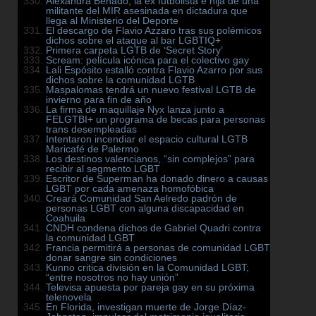
Alexandra Benado, la ex futbolista e hija de una
militante del MIR asesinada en dictadura que
llega al Ministerio del Deporte
El descargo de Flavio Azzaro tras sus polémicos
dichos sobre el ataque al bar LGBTIQ+
Primera carpeta LGTB de ‘Secret Story’
Scream: película icónica para el colectivo gay
Lali Espósito estalló contra Flavio Azarro por sus
dichos sobre la comunidad LGTB
Maspalomas tendrá un nuevo festival LGTB de
invierno para fin de año
La firma de maquillaje Nyx lanza junto a
FELGTBI+ un programa de becas para personas
trans desempleadas
Intentaron incendiar el espacio cultural LGTB
Maricafé de Palermo
Los destinos valencianos, “sin complejos” para
recibir al segmento LGBT
Escritor de Superman ha donado dinero a causas
LGBT por cada amenaza homofóbica
Creará Comunidad San Aelredo padrón de
personas LGBT con alguna discapacidad en
Coahuila
CNDH condena dichos de Gabriel Quadri contra
la comunidad LGBT
Francia permitirá a personas de comunidad LGBT
donar sangre sin condiciones
Kunno critica división en la Comunidad LGBT;
“entre nosotros no hay unión”
Televisa apuesta por pareja gay en su próxima
telenovela
En Florida, investigan muerte de Jorge Díaz-