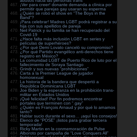
abusos hacia las personas trans
¡Ver para creer! donante demanda a clínica por
permitir que parejas gay usaran su esperma
¿Quién se robó el show en “The Boys in the
Band”?
¡Para celebrar! Madres LGBT podrá registrar a su
hija con sus apellidos de pareja
Neil Patrick y su familia se han recuperado del
Covid-19
¿Hace falta más inclusión LGBT en series y
películas de superhéroes?
¿Por qué Demi Lovato canceló su compromiso?
¿Por qué Partido evangélico anti-derechos tiene
registro en México?
La comunidad LGBT de Puerto Rico de luto por el
fallecimiento de Soraya Santiago
Grindr y sus nuevas “prohibiciones”
Carta a la Premier League de jugador
homosexual
La historia de la bandera que despertó a
República Dominicana LGBT
Joe Biden y la esperanza en la prohibición trans-
militar en Estados Unidos
¡Qué felicidad! Por fin podremos encontrar
portales que terminen con “.gay”
¿Quién es François Arnaud y por qué lo amamos
tanto?
Hablar sucio durante el sexo… ¡aquí los consejos!
Elenco de “POSE” ¡listos para grabar tercera
temporada!
Ricky Martin en la conmemoración de Pulse
Alboroto por campaña de “Love Conquers All”