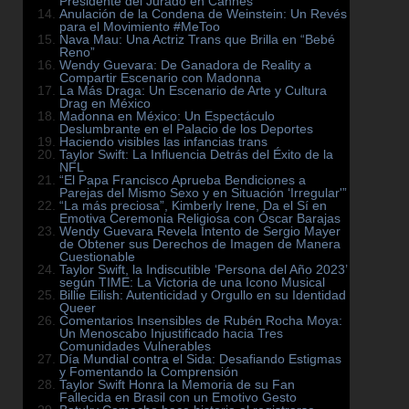
Presidente del Jurado en Cannes
Anulación de la Condena de Weinstein: Un Revés
para el Movimiento #MeToo
Nava Mau: Una Actriz Trans que Brilla en “Bebé
Reno”
Wendy Guevara: De Ganadora de Reality a
Compartir Escenario con Madonna
La Más Draga: Un Escenario de Arte y Cultura
Drag en México
Madonna en México: Un Espectáculo
Deslumbrante en el Palacio de los Deportes
Haciendo visibles las infancias trans
Taylor Swift: La Influencia Detrás del Éxito de la
NFL
“El Papa Francisco Aprueba Bendiciones a
Parejas del Mismo Sexo y en Situación ‘Irregular'”
“La más preciosa”, Kimberly Irene, Da el Sí en
Emotiva Ceremonia Religiosa con Óscar Barajas
Wendy Guevara Revela Intento de Sergio Mayer
de Obtener sus Derechos de Imagen de Manera
Cuestionable
Taylor Swift, la Indiscutible ‘Persona del Año 2023’
según TIME: La Victoria de una Icono Musical
Billie Eilish: Autenticidad y Orgullo en su Identidad
Queer
Comentarios Insensibles de Rubén Rocha Moya:
Un Menoscabo Injustificado hacia Tres
Comunidades Vulnerables
Día Mundial contra el Sida: Desafiando Estigmas
y Fomentando la Comprensión
Taylor Swift Honra la Memoria de su Fan
Fallecida en Brasil con un Emotivo Gesto