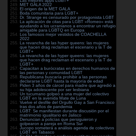
Las mejores apps LGBT+
MET GALA 2022
El origen de la MET GALA
Boda comunitaria para LGBT+
Dr. Strange es censurado por protagonista LGBT
La aplicación de citas para LGBT «Romeo» está
ayudando a los ucranianos a encontrar un refugio
amigable para LGBTQ en Europa
Los famosos mejor vestidos de COACHELLA
2022
La revancha de las hyper queens: las mujeres
que hacen drag reclaman el escenario y la T de
LGBT+
La revancha de las hyper queens: las mujeres
que hacen drag reclaman el escenario y la T de
LGBT+
Capacitan a burócratas en derechos humanos de
las personas y comunidad LGBT
Republicana buscaría prohibir a las personas
declararse LGBT hasta la mayoría de edad
Piden 3 años de cárcel para madre que agredió a
su hija adolescente por ser lesbiana
Un tucumano golpeó a una mujer del colectivo
LGBT en la avenida Mate de Luna
Vuelve el desfile del Orgullo Gay a San Francisco
tras dos años de pandemia
LGBT: Se manifiestan durante discusión por el
matrimonio igualitario en Jalisco
Denuncian a policías que persiguieron y
golpearon a pareja en Roma Sur
Jucopo someterá a análisis agenda de colectivos
LGBT en Tabasco