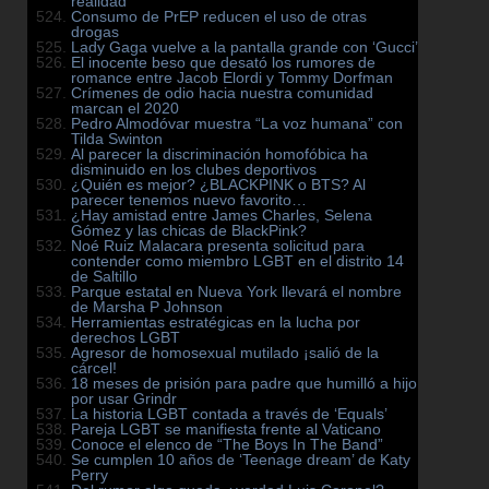
realidad
Consumo de PrEP reducen el uso de otras
drogas
Lady Gaga vuelve a la pantalla grande con ‘Gucci’
El inocente beso que desató los rumores de
romance entre Jacob Elordi y Tommy Dorfman
Crímenes de odio hacia nuestra comunidad
marcan el 2020
Pedro Almodóvar muestra “La voz humana” con
Tilda Swinton
Al parecer la discriminación homofóbica ha
disminuido en los clubes deportivos
¿Quién es mejor? ¿BLACKPINK o BTS? Al
parecer tenemos nuevo favorito…
¿Hay amistad entre James Charles, Selena
Gómez y las chicas de BlackPink?
Noé Ruiz Malacara presenta solicitud para
contender como miembro LGBT en el distrito 14
de Saltillo
Parque estatal en Nueva York llevará el nombre
de Marsha P Johnson
Herramientas estratégicas en la lucha por
derechos LGBT
Agresor de homosexual mutilado ¡salió de la
cárcel!
18 meses de prisión para padre que humilló a hijo
por usar Grindr
La historia LGBT contada a través de ‘Equals’
Pareja LGBT se manifiesta frente al Vaticano
Conoce el elenco de “The Boys In The Band”
Se cumplen 10 años de ‘Teenage dream’ de Katy
Perry