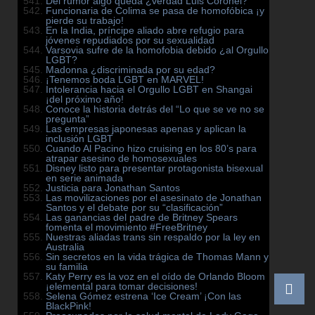
Del rumor algo queda ¿verdad Luis Coronel?
Funcionaria de Colima se pasa de homofóbica ¡y
pierde su trabajo!
En la India, príncipe aliado abre refugio para
jóvenes repudiados por su sexualidad
Varsovia sufre de la homofobia debido ¿al Orgullo
LGBT?
Madonna ¿discriminada por su edad?
¡Tenemos boda LGBT en MARVEL!
Intolerancia hacia el Orgullo LGBT en Shangai
¡del próximo año!
Conoce la historia detrás del “Lo que se ve no se
pregunta”
Las empresas japonesas apenas y aplican la
inclusión LGBT
Cuando Al Pacino hizo cruising en los 80’s para
atrapar asesino de homosexuales
Disney listo para presentar protagonista bisexual
en serie animada
Justicia para Jonathan Santos
Las movilizaciones por el asesinato de Jonathan
Santos y el debate por su “clasificación”
Las ganancias del padre de Britney Spears
fomenta el movimiento #FreeBritney
Nuestras aliadas trans sin respaldo por la ley en
Australia
Sin secretos en la vida trágica de Thomas Mann y
su familia
Katy Perry es la voz en el oído de Orlando Bloom
¡elemental para tomar decisiones!
Selena Gómez estrena ‘Ice Cream’ ¡Con las
BlackPink!