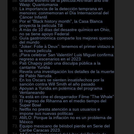
Grande estreno de la película Ant-Man and the
Wasp: Quantumania
La importancia de la detección temprana en
menores: conmemoran el Día Internacional del
Cáncer Infantil
Por el ”Black history month”, la Casa Blanca
proyecta la película Till
A más de 10 días del desastre químico en Ohio,
no se tiene apoyo Federal
Guía gastronómica comparte los mejores quesos
del mundo
“Joker: Folie à Deux”: tenemos el primer vistazo a
la nueva película
¡Para celebrar San Valentín! Luis Miguel confirma
regreso a escenarios en el 2023
Pati Chapoy pidió una disculpa pública a la
cantante Yuridia
Revela una investigación los detalles de la muerte
de Pablo Neruda
En los Oscars se sienten insatisfechos por la
sanción contra Will Smith el año pasado
Apoyan a Yuridia en polémica del programa
Ventaneando
Ya está en cine el desgarrador Filme ”The Whale”
El regreso de Rihanna en el medio tiempo del
Super Bowl
Netflix no presta atención a sus usuarios e
impone sus nuevas políticas
AMLO: Porque la inflación no es un problema de
México
Equipo mexicano de béisbol pierde en Serie del
Caribe Caracas 2023.