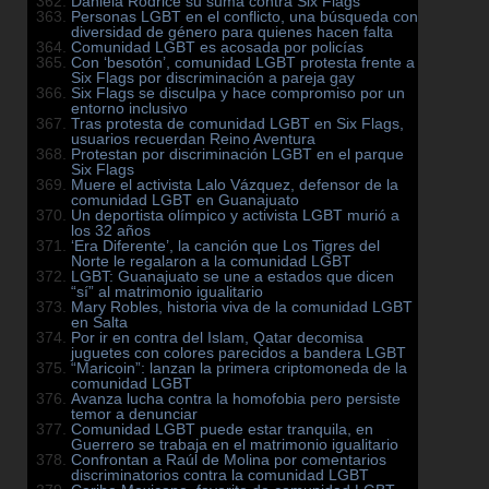
Daniela Rodrice su suma contra Six Flags
Personas LGBT en el conflicto, una búsqueda con
diversidad de género para quienes hacen falta
Comunidad LGBT es acosada por policías
Con ‘besotón’, comunidad LGBT protesta frente a
Six Flags por discriminación a pareja gay
Six Flags se disculpa y hace compromiso por un
entorno inclusivo
Tras protesta de comunidad LGBT en Six Flags,
usuarios recuerdan Reino Aventura
Protestan por discriminación LGBT en el parque
Six Flags
Muere el activista Lalo Vázquez, defensor de la
comunidad LGBT en Guanajuato
Un deportista olímpico y activista LGBT murió a
los 32 años
‘Era Diferente’, la canción que Los Tigres del
Norte le regalaron a la comunidad LGBT
LGBT: Guanajuato se une a estados que dicen
“sí” al matrimonio igualitario
Mary Robles, historia viva de la comunidad LGBT
en Salta
Por ir en contra del Islam, Qatar decomisa
juguetes con colores parecidos a bandera LGBT
“Maricoin”: lanzan la primera criptomoneda de la
comunidad LGBT
Avanza lucha contra la homofobia pero persiste
temor a denunciar
Comunidad LGBT puede estar tranquila, en
Guerrero se trabaja en el matrimonio igualitario
Confrontan a Raúl de Molina por comentarios
discriminatorios contra la comunidad LGBT