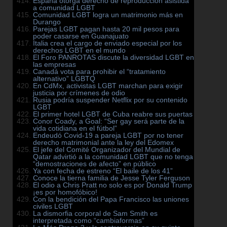
España otorga derecho de reproducción asistida
a comunidad LGBT
Comunidad LGBT logra un matrimonio más en
Durango
Parejas LGBT pagan hasta 20 mil pesos para
poder casarse en Guanajuato
Italia crea el cargo de enviado especial por los
derechos LGBT en el mundo
El Foro PANROTAS discute la diversidad LGBT en
las empresas
Canadá vota para prohibir el “tratamiento
alternativo” LGBTQ
En CdMx, activistas LGBT marchan para exigir
justicia por crímenes de odio
Rusia podría suspender Netflix por su contenido
LGBT
El primer hotel LGBT de Cuba reabre sus puertas
Conor Coady, a Goal: “Ser gay será parte de la
vida cotidiana en el fútbol”
Endeudó Covid-19 a pareja LGBT por no tener
derecho matrimonial ante la ley del Edomex
El jefe del Comité Organizador del Mundial de
Qatar advirtió a la comunidad LGBT que no tenga
“demostraciones de afecto” en público
Ya con fecha de estreno “El baile de los 41”
Conoce la tierna familia de Jesse Tyler Ferguson
El odio a Chris Pratt no solo es por Donald Trump
¡es por homofóbico!
Con la bendición del Papa Francisco las uniones
civiles LGBT
La dismorfia corporal de Sam Smith es
interpretada como “cambiaformas”