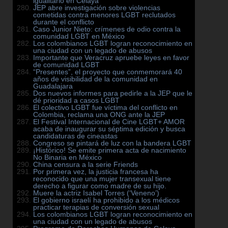
igualitario en Celaya
JEP abre investigación sobre violencias
cometidas contra menores LGBT reclutados
durante el conflicto
Caso Junior Nieto: crímenes de odio contra la
comunidad LGBT en México
Los colombianos LGBT logran reconocimiento en
una ciudad con un legado de abusos
Importante que Veracruz apruebe leyes en favor
de comunidad LGBT
“Presentes”, el proyecto que conmemorará 40
años de visibilidad de la comunidad en
Guadalajara
Dos nuevos informes para pedirle a la JEP que le
dé prioridad a casos LGBT
El colectivo LGBT fue víctima del conflicto en
Colombia, reclama una ONG ante la JEP
El Festival Internacional de Cine LGBT+ AMOR
acaba de inaugurar su séptima edición y busca
candidaturas de cineastas
Congreso se pintará de luz con la bandera LGBT
¡Histórico! Se emite primera acta de nacimiento
No Binaria en México
China censura a la serie Friends
Por primera vez, la justicia francesa ha
reconocido que una mujer transexual tiene
derecho a figurar como madre de su hijo.
Muere la actriz Isabel Torres (‘Veneno’)
El gobierno israelí ha prohibido a los médicos
practicar terapias de conversión sexual
Los colombianos LGBT logran reconocimiento en
una ciudad con un legado de abusos