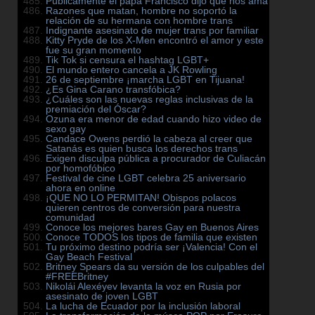
Públicamente el papa Francisco dijo que nos ama
Razones que matan, hombre no soportó la
relación de su hermana con hombre trans
Indignante asesinato de mujer trans por familiar
Kitty Pryde de los X-Men encontró el amor y este
fue su gran momento
Tik Tok si censura el hashtag LGBT+
El mundo entero cancela a JK Rowling
26 de septiembre ¡marcha LGBT en Tijuana!
¿Es Gina Carano transfóbica?
¿Cuáles son las nuevas reglas inclusivas de la
premiación del Óscar?
Ozuna era menor de edad cuando hizo video de
sexo gay
Candace Owens perdió la cabeza al creer que
Satanás es quien busca los derechos trans
Exigen disculpa pública a procurador de Culiacán
por homofóbico
Festival de cine LGBT celebra 25 aniversario
ahora en online
¡QUE NO LO PERMITAN! Obispos polacos
quieren centros de conversión para nuestra
comunidad
Conoce los mejores bares Gay en Buenos Aires
Conoce TODOS los tipos de familia que existen
Tu próximo destino podría ser ¡Valencia! Con el
Gay Beach Festival
Britney Spears da su versión de los culpables del
#FREEBritney
Nikolái Alexéyev levanta la voz en Rusia por
asesinato de joven LGBT
La lucha de Ecuador por la inclusión laboral