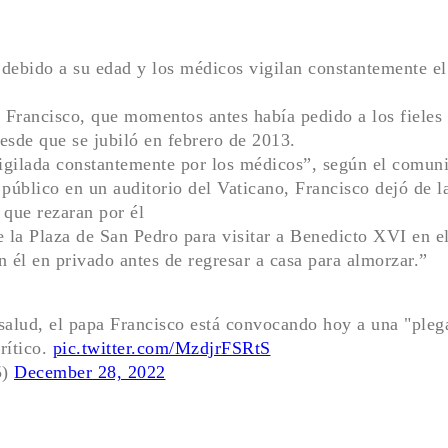
bido a su edad y los médicos vigilan constantemente el e
 Francisco, que momentos antes había pedido a los fieles 
desde que se jubiló en febrero de 2013.
igilada constantemente por los médicos”, según el comun
l público en un auditorio del Vaticano, Francisco dejó de
 que rezaran por él
e la Plaza de San Pedro para visitar a Benedicto XVI en e
n él en privado antes de regresar a casa para almorzar.”
alud, el papa Francisco está convocando hoy a una "plega
rítico.
pic.twitter.com/MzdjrFSRtS
5)
December 28, 2022