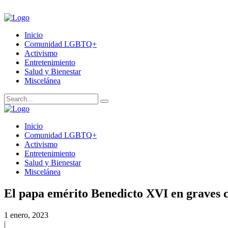
Inicio
Comunidad LGBTQ+
Activismo
Entretenimiento
Salud y Bienestar
Miscelánea
Inicio
Comunidad LGBTQ+
Activismo
Entretenimiento
Salud y Bienestar
Miscelánea
El papa emérito Benedicto XVI en graves c
1 enero, 2023
|