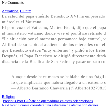
No Comments
|
Actualidad
,
Culture
La salud del papa emérito Benedicto XVI ha empeorado de
miércoles el Vaticano.
El portavoz del Vaticano, Matteo Bruni, dijo que el papa
al monasterio vaticano donde vive el pontífice retirado 
“La situación por el momento permanece bajo control, v
Al final de su habitual audiencia de los miércoles con e
que Benedicto estaba “muy enfermo” y pidió a los fieles
Después, el Papa Francisco se dirigió directamente desd
distancia de la Basílica de San Pedro- y pasar un rato co
Aunque desde hace meses se hablaba de una frágil s
lo que implicaría que habría llegado a un extremo c
— Alberto Barranco Chavarria (@Alberto1927981
Tags:
Religión
Previous Post
Cuídate de quemaduras en estas celebraciones
Next Post
Ucrania considera una estrategia de ataque con drones