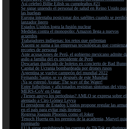
Así celebró Billie Eilish su cumpleaños #21
Se sigue uniendo el personal de salud en Reino Unido para
las huelgas
Europa intentaba posicionar dos satélites cuando se perdió 
lanzador ligero
Estados Unidos logra la fusión nuclear
Medidas contra el monopolio: Amazon llega a nuevos
acuerdos
Trabajadores indígenas: los retos que enfrentan
Xiaomi se suma a las empresas tecnológicas que comienza
recortes de personal
Ante acusaciones de Perú, el gobierno mexicano admite da
asilo a familia del ex presidente de Perú
Descartan duplicado de boletos en concierto de Bad Bunny
Capital de Ucrania bombardeada por drones rusos
Argentina se vuelve campeón del mundial 2022
Fernando Santos se va después de este Mundial
¡Ya se estrenó Avatar: The way of the Water!
Entre futbolistas y aficionados registran síntomas del virus
MERS-CoV en Qatar
¿Tienen apoyo los periodistas? AMLO se expresa sobre el
atentado a Ciro Gómez Leyva
El presidente de Estados Unidos propone regular las armas
en el país para evitar más tiroteos
Regresa Joaquin Phoenix como el Joker
Tenoch Huerta en los premios de la academia, Marvel quie
nominarlo
EUA sigue prohibiendo las cuentas de TikTok en distintos