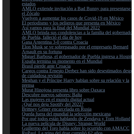
estados
AMLO extiende invitación a Bad Bunny para presentarse 
el Zócalo
Vuelven a aumentar los casos de Covid-19 en México
El periodismo y los peligros que presenta en México
Así vamos para la final del Mundial 2022
AMLO brinda sus condolencias a la familia del gobernador
de Puebla, falleció el día de hoy
Gana Argentina 3-0 contra Croacia
Elon Musk se ve sobrepasado por el empresario Bernard
Arnault en su fortuna
Miguel Barbosa, el gobernador de Puebla ingresa a Hospita
España termina su momento en el Mundial
Brasil pierde ante Croacia
Cargos contra Ernesto Derbez han sido desestimados despu
de cuidadosa revisión
Meghan y el Príncipe Harry hablan sobre su relación y la
prensa
Murat Hinojosa presenta libro sobre Oaxaca
Descubre nuevos sabores: Balta
Las mujeres en el mundo digital actual
¿Qué nos deja Spotify del 2022?
Brittney Griner encarcelada en Rusia
Queda fuera del mundial la selección mexicana
Por qué todos están hablando de Zendaya y Tom Holland
La nueva película de Disney: Strange World
Guillermo del Toro habla sobre lo ocurrido con AMACC
RuPaul, La reina del drag cumplió 62 años