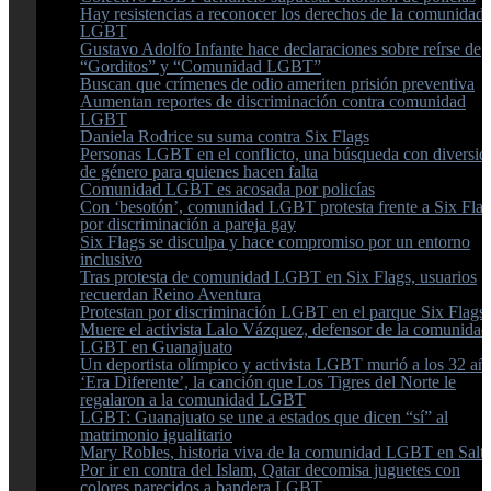
Hay resistencias a reconocer los derechos de la comunidad
LGBT
Gustavo Adolfo Infante hace declaraciones sobre reírse de
“Gorditos” y “Comunidad LGBT”
Buscan que crímenes de odio ameriten prisión preventiva
Aumentan reportes de discriminación contra comunidad
LGBT
Daniela Rodrice su suma contra Six Flags
Personas LGBT en el conflicto, una búsqueda con diversid
de género para quienes hacen falta
Comunidad LGBT es acosada por policías
Con ‘besotón’, comunidad LGBT protesta frente a Six Fla
por discriminación a pareja gay
Six Flags se disculpa y hace compromiso por un entorno
inclusivo
Tras protesta de comunidad LGBT en Six Flags, usuarios
recuerdan Reino Aventura
Protestan por discriminación LGBT en el parque Six Flags
Muere el activista Lalo Vázquez, defensor de la comunidad
LGBT en Guanajuato
Un deportista olímpico y activista LGBT murió a los 32 añ
‘Era Diferente’, la canción que Los Tigres del Norte le
regalaron a la comunidad LGBT
LGBT: Guanajuato se une a estados que dicen “sí” al
matrimonio igualitario
Mary Robles, historia viva de la comunidad LGBT en Salt
Por ir en contra del Islam, Qatar decomisa juguetes con
colores parecidos a bandera LGBT