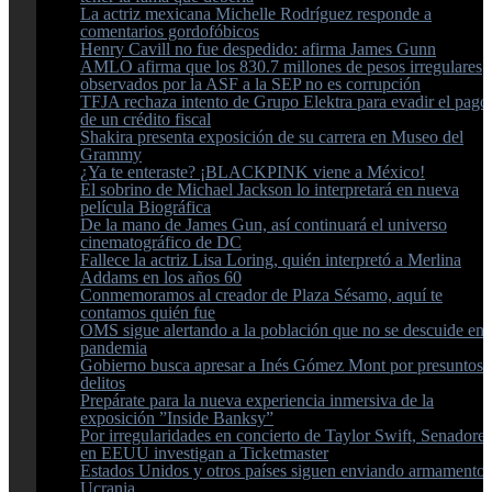
La actriz mexicana Michelle Rodríguez responde a
comentarios gordofóbicos
Henry Cavill no fue despedido: afirma James Gunn
AMLO afirma que los 830.7 millones de pesos irregulares
observados por la ASF a la SEP no es corrupción
TFJA rechaza intento de Grupo Elektra para evadir el pago
de un crédito fiscal
Shakira presenta exposición de su carrera en Museo del
Grammy
¿Ya te enteraste? ¡BLACKPINK viene a México!
El sobrino de Michael Jackson lo interpretará en nueva
película Biográfica
De la mano de James Gun, así continuará el universo
cinematográfico de DC
Fallece la actriz Lisa Loring, quién interpretó a Merlina
Addams en los años 60
Conmemoramos al creador de Plaza Sésamo, aquí te
contamos quién fue
OMS sigue alertando a la población que no se descuide en 
pandemia
Gobierno busca apresar a Inés Gómez Mont por presuntos
delitos
Prepárate para la nueva experiencia inmersiva de la
exposición ”Inside Banksy”
Por irregularidades en concierto de Taylor Swift, Senadores
en EEUU investigan a Ticketmaster
Estados Unidos y otros países siguen enviando armamento 
Ucrania