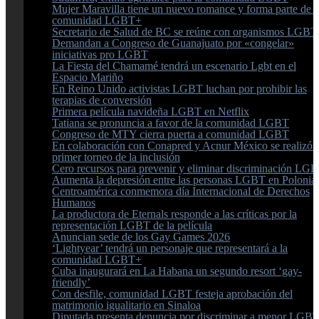
Mujer Maravilla tiene un nuevo romance y forma parte de l
comunidad LGBT+
Secretario de Salud de BC se reúne con organismos LGBT
Demandan a Congreso de Guanajuato por «congelar»
iniciativas pro LGBT
La Fiesta del Chamamé tendrá un escenario Lgbt en el
Espacio Mariño
En Reino Unido activistas LGBT luchan por prohibir las
terapias de conversión
Primera película navideña LGBT en Netflix
Tatiana se pronuncia a favor de la comunidad LGBT
Congreso de MTY cierra puerta a comunidad LGBT
En colaboración con Conapred y Acnur México se realizó e
primer torneo de la inclusión
Cero recursos para prevenir y eliminar discriminación LG
Aumenta la depresión entre las personas LGBT en Polonia
Centroamérica conmemora día Internacional de Derechos
Humanos
La productora de Eternals responde a las críticas por la
representación LGBT de la película
Anuncian sede de los Gay Games 2026
‘Lightyear’ tendrá un personaje que representará a la
comunidad LGBT+
Cuba inaugurará en La Habana un segundo resort ‘gay-
friendly’
Con desfile, comunidad LGBT festeja aprobación del
matrimonio igualitario en Sinaloa
Diputada presenta denuncia por discriminar a menor LGB