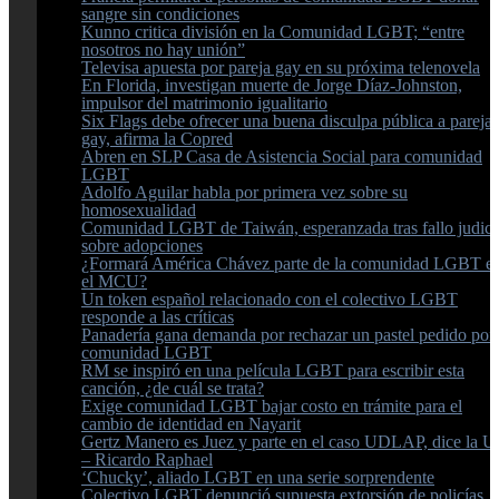
sangre sin condiciones
Kunno critica división en la Comunidad LGBT; “entre
nosotros no hay unión”
Televisa apuesta por pareja gay en su próxima telenovela
En Florida, investigan muerte de Jorge Díaz-Johnston,
impulsor del matrimonio igualitario
Six Flags debe ofrecer una buena disculpa pública a pareja
gay, afirma la Copred
Abren en SLP Casa de Asistencia Social para comunidad
LGBT
Adolfo Aguilar habla por primera vez sobre su
homosexualidad
Comunidad LGBT de Taiwán, esperanzada tras fallo judici
sobre adopciones
¿Formará América Chávez parte de la comunidad LGBT e
el MCU?
Un token español relacionado con el colectivo LGBT
responde a las críticas
Panadería gana demanda por rechazar un pastel pedido por 
comunidad LGBT
RM se inspiró en una película LGBT para escribir esta
canción, ¿de cuál se trata?
Exige comunidad LGBT bajar costo en trámite para el
cambio de identidad en Nayarit
Gertz Manero es Juez y parte en el caso UDLAP, dice la U
– Ricardo Raphael
‘Chucky’, aliado LGBT en una serie sorprendente
Colectivo LGBT denunció supuesta extorsión de policías