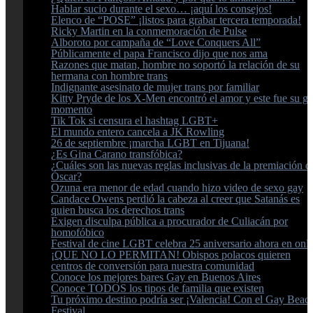
Hablar sucio durante el sexo… ¡aquí los consejos!
Elenco de “POSE” ¡listos para grabar tercera temporada!
Ricky Martin en la conmemoración de Pulse
Alboroto por campaña de “Love Conquers All”
Públicamente el papa Francisco dijo que nos ama
Razones que matan, hombre no soportó la relación de su
hermana con hombre trans
Indignante asesinato de mujer trans por familiar
Kitty Pryde de los X-Men encontró el amor y este fue su g
momento
Tik Tok si censura el hashtag LGBT+
El mundo entero cancela a JK Rowling
26 de septiembre ¡marcha LGBT en Tijuana!
¿Es Gina Carano transfóbica?
¿Cuáles son las nuevas reglas inclusivas de la premiación d
Óscar?
Ozuna era menor de edad cuando hizo video de sexo gay
Candace Owens perdió la cabeza al creer que Satanás es
quien busca los derechos trans
Exigen disculpa pública a procurador de Culiacán por
homofóbico
Festival de cine LGBT celebra 25 aniversario ahora en onl
¡QUE NO LO PERMITAN! Obispos polacos quieren
centros de conversión para nuestra comunidad
Conoce los mejores bares Gay en Buenos Aires
Conoce TODOS los tipos de familia que existen
Tu próximo destino podría ser ¡Valencia! Con el Gay Beac
Festival