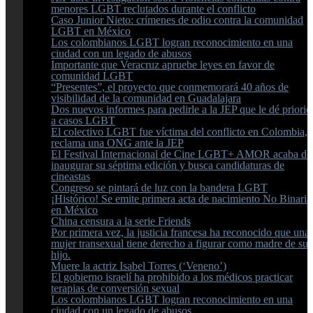
menores LGBT reclutados durante el conflicto
Caso Junior Nieto: crímenes de odio contra la comunidad
LGBT en México
Los colombianos LGBT logran reconocimiento en una
ciudad con un legado de abusos
Importante que Veracruz apruebe leyes en favor de
comunidad LGBT
“Presentes”, el proyecto que conmemorará 40 años de
visibilidad de la comunidad en Guadalajara
Dos nuevos informes para pedirle a la JEP que le dé priori
a casos LGBT
El colectivo LGBT fue víctima del conflicto en Colombia,
reclama una ONG ante la JEP
El Festival Internacional de Cine LGBT+ AMOR acaba de
inaugurar su séptima edición y busca candidaturas de
cineastas
Congreso se pintará de luz con la bandera LGBT
¡Histórico! Se emite primera acta de nacimiento No Binaria
en México
China censura a la serie Friends
Por primera vez, la justicia francesa ha reconocido que una
mujer transexual tiene derecho a figurar como madre de su
hijo.
Muere la actriz Isabel Torres (‘Veneno’)
El gobierno israelí ha prohibido a los médicos practicar
terapias de conversión sexual
Los colombianos LGBT logran reconocimiento en una
ciudad con un legado de abusos