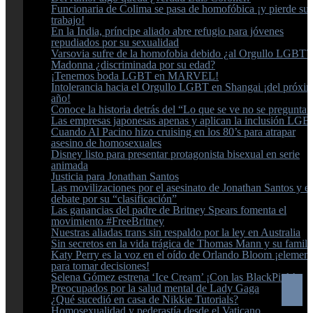
Funcionaria de Colima se pasa de homofóbica ¡y pierde su
trabajo!
En la India, príncipe aliado abre refugio para jóvenes
repudiados por su sexualidad
Varsovia sufre de la homofobia debido ¿al Orgullo LGBT?
Madonna ¿discriminada por su edad?
¡Tenemos boda LGBT en MARVEL!
Intolerancia hacia el Orgullo LGBT en Shangai ¡del próxi
año!
Conoce la historia detrás del “Lo que se ve no se pregunta”
Las empresas japonesas apenas y aplican la inclusión LGB
Cuando Al Pacino hizo cruising en los 80’s para atrapar
asesino de homosexuales
Disney listo para presentar protagonista bisexual en serie
animada
Justicia para Jonathan Santos
Las movilizaciones por el asesinato de Jonathan Santos y el
debate por su “clasificación”
Las ganancias del padre de Britney Spears fomenta el
movimiento #FreeBritney
Nuestras aliadas trans sin respaldo por la ley en Australia
Sin secretos en la vida trágica de Thomas Mann y su famili
Katy Perry es la voz en el oído de Orlando Bloom ¡element
para tomar decisiones!
Selena Gómez estrena ‘Ice Cream’ ¡Con las BlackPink!
Preocupados por la salud mental de Lady Gaga
¿Qué sucedió en casa de Nikkie Tutorials?
Homosexualidad y pederastía desde el Vaticano