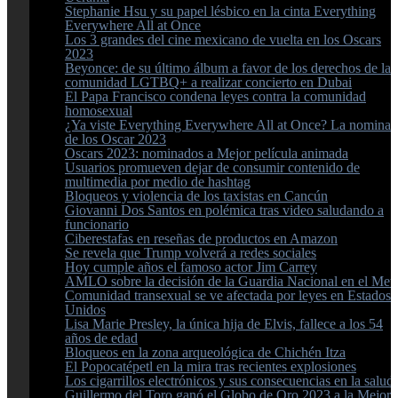
Stephanie Hsu y su papel lésbico en la cinta Everything
Everywhere All at Once
Los 3 grandes del cine mexicano de vuelta en los Oscars
2023
Beyonce: de su último álbum a favor de los derechos de la
comunidad LGTBQ+ a realizar concierto en Dubai
El Papa Francisco condena leyes contra la comunidad
homosexual
¿Ya viste Everything Everywhere All at Once? La nomina
de los Oscar 2023
Oscars 2023: nominados a Mejor película animada
Usuarios promueven dejar de consumir contenido de
multimedia por medio de hashtag
Bloqueos y violencia de los taxistas en Cancún
Giovanni Dos Santos en polémica tras video saludando a
funcionario
Ciberestafas en reseñas de productos en Amazon
Se revela que Trump volverá a redes sociales
Hoy cumple años el famoso actor Jim Carrey
AMLO sobre la decisión de la Guardia Nacional en el Met
Comunidad transexual se ve afectada por leyes en Estados
Unidos
Lisa Marie Presley, la única hija de Elvis, fallece a los 54
años de edad
Bloqueos en la zona arqueológica de Chichén Itza
El Popocatépetl en la mira tras recientes explosiones
Los cigarrillos electrónicos y sus consecuencias en la salud
Guillermo del Toro ganó el Globo de Oro 2023 a la Mejor