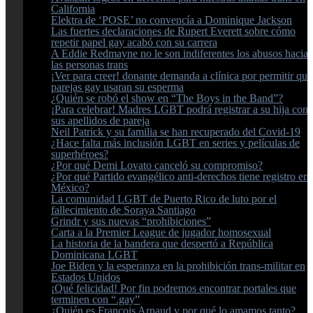
California
Elektra de ‘POSE’ no convencía a Dominique Jackson
Las fuertes declaraciones de Rupert Everett sobre cómo
repetir papel gay acabó con su carrera
A Eddie Redmayne no le son indiferentes los abusos hacia
las personas trans
¡Ver para creer! donante demanda a clínica por permitir que
parejas gay usaran su esperma
¿Quién se robó el show en “The Boys in the Band”?
¡Para celebrar! Madres LGBT podrá registrar a su hija con
sus apellidos de pareja
Neil Patrick y su familia se han recuperado del Covid-19
¿Hace falta más inclusión LGBT en series y películas de
superhéroes?
¿Por qué Demi Lovato canceló su compromiso?
¿Por qué Partido evangélico anti-derechos tiene registro en
México?
La comunidad LGBT de Puerto Rico de luto por el
fallecimiento de Soraya Santiago
Grindr y sus nuevas “prohibiciones”
Carta a la Premier League de jugador homosexual
La historia de la bandera que despertó a República
Dominicana LGBT
Joe Biden y la esperanza en la prohibición trans-militar en
Estados Unidos
¡Qué felicidad! Por fin podremos encontrar portales que
terminen con “.gay”
¿Quién es François Arnaud y por qué lo amamos tanto?