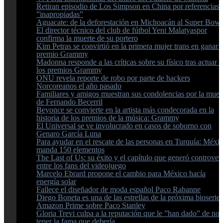
Retiran episodio de Los Simpson en China por referencias
”inapropiadas”
Aguacate: de la deforestación en Michoacán al Super Bowl
El director técnico del club de fútbol Yeni Malatyaspor
confirma la muerte de su portero
Kim Petras se convirtió en la primera mujer trans en ganar 
premio Grammy
Madonna responde a las críticas sobre su físico tras actuar 
los premios Grammy
ONU revela reporte de robo por parte de hackers
Norcoreanos el año pasado
Familiares y amigos muestran sus condolencias por la muer
de Fernando Becerril
Beyonce se convierte en la artista más condecorada en la
historia de los premios de la música: Grammy
El Universal se ve involucrado en casos de soborno con
Genaro García Luna
Para ayudar en el rescate de las personas en Turquía: Méxi
manda 150 elementos
The Last of Us: su éxito y el capítulo que generó controver
entre los fans del videojuego
Marcelo Ebrard propone el cambio para México hacía
energía solar
Fallece el diseñador de moda español Paco Rabanne
Diego Boneta es una de las estrellas de la próxima bioserie
Amazon Prime sobre Paco Stanley
Gloria Trevi culpa a la reputación que le ”han dado” de no
tener la fama que debería