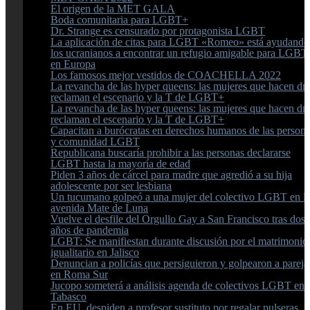
El origen de la MET GALA
Boda comunitaria para LGBT+
Dr. Strange es censurado por protagonista LGBT
La aplicación de citas para LGBT «Romeo» está ayudando
los ucranianos a encontrar un refugio amigable para LGB
en Europa
Los famosos mejor vestidos de COACHELLA 2022
La revancha de las hyper queens: las mujeres que hacen dr
reclaman el escenario y la T de LGBT+
La revancha de las hyper queens: las mujeres que hacen dr
reclaman el escenario y la T de LGBT+
Capacitan a burócratas en derechos humanos de las person
y comunidad LGBT
Republicana buscaría prohibir a las personas declararse
LGBT hasta la mayoría de edad
Piden 3 años de cárcel para madre que agredió a su hija
adolescente por ser lesbiana
Un tucumano golpeó a una mujer del colectivo LGBT en l
avenida Mate de Luna
Vuelve el desfile del Orgullo Gay a San Francisco tras dos
años de pandemia
LGBT: Se manifiestan durante discusión por el matrimonio
igualitario en Jalisco
Denuncian a policías que persiguieron y golpearon a pareja
en Roma Sur
Jucopo someterá a análisis agenda de colectivos LGBT en
Tabasco
En EU, despiden a profesor sustituto por regalar pulseras