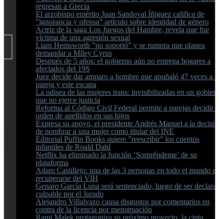
regresan a Grecia
El arzobispo emérito Juan Sandoval Íñiguez califica de
”ignorancia y ofensa” artículo sobre identidad de género
Actriz de la saga Los Juegos del Hambre, revela que fue
víctima de una agresión sexual
Liam Hemsworth ”no soportó” y se rumora que planea
demandar a Miley Cyrus
Después de 5 años: el gobierno aún no entrega hogares a
afectados del 19S
Juez decide dar amparo a hombre que apuñaló 47 veces a s
pareja y este escapa
La odisea de las mujeres trans: invisibilizadas en un gobier
que no ejerce justicia
Reforma al Código Civil Federal permite a parejas decidir e
orden de apellidos en sus hijos
Expresa su apoyo, el presidente Andrés Manuel a la decisi
de nombrar a una mujer como titular del INE
Editorial Puffin Books quiere ”reescribir” los cuentos
infantiles de Roald Dahl
Netflix ha eliminado la función ‘Sorpréndeme’ de su
plataforma
Adam Castillejo: una de las 3 personas en todo el mundo e
recuperarse del VIH
Genaro García Luna será sentenciado, luego de ser declara
culpable por el Jurado
Alejandro Villalvazo causa disgustos por comentarios en
contra de la licencia por menstruación
Rami Malek protagoniza su próximo proyecto, la cinta