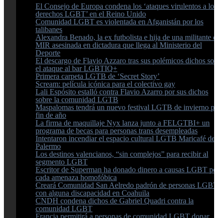
El Consejo de Europa condena los ‘ataques virulentos a los
derechos LGBT’ en el Reino Unido
Comunidad LGBT es violentada en Afganistán por los
talibanes
Alexandra Benado, la ex futbolista e hija de una militante d
MIR asesinada en dictadura que llega al Ministerio del
Deporte
El descargo de Flavio Azzaro tras sus polémicos dichos sob
el ataque al bar LGBTIQ+
Primera carpeta LGTB de ‘Secret Story’
Scream: película icónica para el colectivo gay
Lali Espósito estalló contra Flavio Azarro por sus dichos
sobre la comunidad LGTB
Maspalomas tendrá un nuevo festival LGTB de invierno pa
fin de año
La firma de maquillaje Nyx lanza junto a FELGTBI+ un
programa de becas para personas trans desempleadas
Intentaron incendiar el espacio cultural LGTB Maricafé de
Palermo
Los destinos valencianos, “sin complejos” para recibir al
segmento LGBT
Escritor de Superman ha donado dinero a causas LGBT po
cada amenaza homofóbica
Creará Comunidad San Aelredo padrón de personas LGBT
con alguna discapacidad en Coahuila
CNDH condena dichos de Gabriel Quadri contra la
comunidad LGBT
Francia permitirá a personas de comunidad LGBT donar