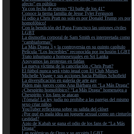
afecto” en público
Ya con fecha de estreno “El baile de los 41”
Conoce la tierna familia de Jesse Tyler Ferguson
El odio a Chris Pratt no solo es por Donald Trump ¡es por
homofóbico!
Con la bendición del Papa Francisco las uniones civiles
LGBT
La dismorfia corporal de Sam Smith es interpretada como
“cambiaformas”
La Más Draga 3 y la controversia en su quinto capítulo
Película “Los Increíbles” reconocida por inclusión LGBT
Trato inhumano a homosexuales en Sri Lanka
Apoyamos las protestas en faldas
La nueva víctima de la cancelación ¿Chris Pratt?
El fútbol nunca será visto igual con El Club Muxes
Michelle Visage y sus acciones hacia Phillips Schofield
La diversificación en galería de arte gay
Piden más jueces como Ana Bárbara en “La Más Draga”
¿Chespirito homofóbico? “La Más Draga” homenajea a
Chespirito y los fans se atacan
¡Tómala! La ley judía no prohíbe a las parejas del mismo
sexo criar niños
YouTuber reflexiona sobre su salida del clóset
¿Por qué es mala idea un juguete sexual como un cinturón 
castidad?
Apio de Kabah se gana el odio de los fans de “La Más
Draga”
Las polémicas de Oreo y su arcoiris LGBT