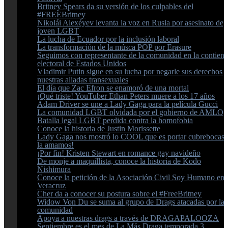
Britney Spears da su versión de los culpables del
#FREEBritney
Nikolái Alexéyev levanta la voz en Rusia por asesinato de
joven LGBT
La lucha de Ecuador por la inclusión laboral
La transformación de la músca POP por Erasure
Seguimos con representante de la comunidad en la contien
electoral de Estados Unidos
Vladimir Putin sigue en su lucha por negarle sus derechos a
nuestras aliadas transexuales
El día que Zac Efron se enamoró de una mortal
¡Qué triste! YouTuber Ethan Peters muere a los 17 años
Adam Driver se une a Lady Gaga para la película Gucci
La comunidad LGBT olvidada por el gobierno de AMLO
Batalla legal LGBT perdida contra la homofobia
Conoce la historia de Justin Morissette
Lady Gaga nos mostró lo COOL que es portar cubrebocas 
la amamos!
¡Por fin! Kristen Stewart en romance gay navideño
De monje a maquillista, conoce la historia de Kodo
Nishimura
Conoce la petición de la Asociación Civil Soy Humano en
Veracruz
Cher da a conocer su postura sobre el #FreeBritney
Widow Von Du se suma al grupo de Drags atacadas por la
comunidad
Apoya a nuestras drags a través de DRAGAPALOOZA
Septiembre es el mes de La Más Draga temporada 3