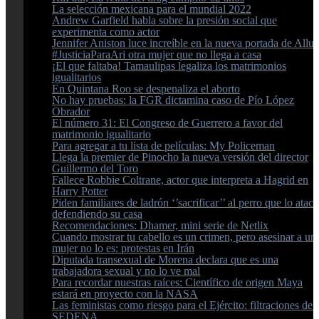
La selección mexicana para el mundial 2022
Andrew Garfield habla sobre la presión social que
experimenta como actor
Jennifer Aniston luce increíble en la nueva portada de Allur
#JusticiaParaAri otra mujer que no llega a casa
¡El que faltaba! Tamaulipas legaliza los matrimonios
igualitarios
En Quintana Roo se despenaliza el aborto
No hay pruebas: la FGR dictamina caso de Pío López
Obrador
El número 31: El Congreso de Guerrero a favor del
matrimonio igualitario
Para agregar a tu lista de películas: My Policeman
Llega la premier de Pinocho la nueva versión del director
Guillermo del Toro
Fallece Robbie Coltrane, actor que interpreta a Hagrid en
Harry Potter
Piden familiares de ladrón ‘’sacrificar’’ al perro que lo atacó
defendiendo su casa
Recomendaciones: Dhamer, mini serie de Netlix
Cuando mostrar tu cabello es un crimen, pero asesinar a un
mujer no lo es: protestas en Irán
Diputada transexual de Morena declara que es una
trabajadora sexual y no lo ve mal
Para recordar nuestras raíces: Científico de origen Maya
estará en proyecto con la NASA
Las feministas como riesgo para el Ejército: filtraciones de l
SEDENA