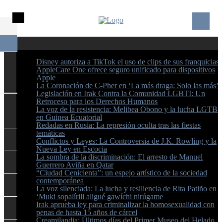
Disney autoriza a TikTok el uso de clips de sus franquicias
AppleCare One ofrece seguro unificado para dispositivos
Apple
La Coronación de C-Pher en ‘La más draga: Solo las más’
Legislación en Irak Contra la Comunidad LGBTI: Un
Retroceso para los Derechos Humanos
La voz de la resistencia: Melibea Obono y la lucha LGTBI
en Guinea Ecuatorial
Redadas en Rusia: La represión oculta tras las fiestas
temáticas
Conflictos y Leyes: La Controversia de J.K. Rowling y la
Nueva Ley en Escocia
La sombra de la discriminación: El arresto de Manuel
Guerrero Aviña en Qatar
“Ciudad Cenicienta”: un espejo artístico de la sociedad
contemporánea
La voz silenciada: La lucha y resiliencia de Rita Patiño en
‘Muki sopalírili aligué gawíchi nirúgame
Irak aprueba ley para criminalizar la homosexualidad con
penas de hasta 15 años de cárcel
Creamilandia: Últimos días del Primer Museo del Helado