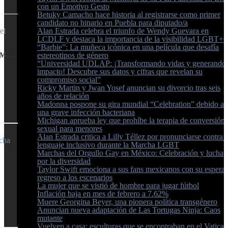
con un Emotivo Gesto
Betuky Camacho hace historia al registrarse como primer
candidato no binario en Puebla para diputado/a
Alan Estrada celebra el triunfo de Wendy Guevara en
LCDLF y destaca la importancia de la visibilidad LGBT+
“Barbie”: La muñeca icónica en una película que desafía
CREAMILANDIA: ÚLTIMOS DÍAS DEL PRIMER MUSEO DEL HELADO
estereotipos de género
“Universidad UDLAP: ¡Transformando vidas y generando
impacto! Descubre sus datos y cifras que revelan su
compromiso social”
Ricky Martin y Jwan Yosef anuncian su divorcio tras seis
años de relación
Madonna pospone su gira mundial “Celebration” debido a
una grave infección bacteriana
Michigan aprueba ley que prohíbe la terapia de conversión
sexual para menores
Alan Estrada critica a Lilly Téllez por pronunciarse contra e
A
lenguaje inclusivo durante la Marcha LGBT
L
Marchas del Orgullo Gay en México: Celebración y lucha
ÑA
por la diversidad
Taylor Swift emociona a sus fans mexicanos con su espera
regreso a los escenarios
La mujer que se vistió de hombre para jugar fútbol
Inflación baja en mes de febrero a 7.62%
Muere Georgina Beyer, una pionera política transgénero
Anuncian nueva adaptación de Las Tortugas Ninja: Caos
mutante
Vuelven a casa: esculturas que se encontraban en el Vatica