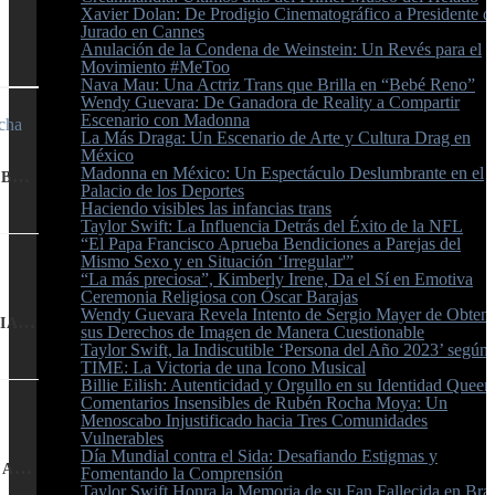
Xavier Dolan: De Prodigio Cinematográfico a Presidente d
Jurado en Cannes
Anulación de la Condena de Weinstein: Un Revés para el
Movimiento #MeToo
Nava Mau: Una Actriz Trans que Brilla en “Bebé Reno”
Wendy Guevara: De Ganadora de Reality a Compartir
Escenario con Madonna
La Más Draga: Un Escenario de Arte y Cultura Drag en
México
Madonna en México: Un Espectáculo Deslumbrante en el
LA VOZ DE LA RESISTENCIA: MELIBEA OBONO Y LA LUCHA LGTBI EN GUINEA ECUATORIAL
Palacio de los Deportes
Haciendo visibles las infancias trans
Taylor Swift: La Influencia Detrás del Éxito de la NFL
“El Papa Francisco Aprueba Bendiciones a Parejas del
Mismo Sexo y en Situación ‘Irregular'”
“La más preciosa”, Kimberly Irene, Da el Sí en Emotiva
Ceremonia Religiosa con Óscar Barajas
Wendy Guevara Revela Intento de Sergio Mayer de Obten
CONFLICTOS Y LEYES: LA CONTROVERSIA DE J.K. ROWLING Y LA NUEVA LEY EN ESCOCIA
sus Derechos de Imagen de Manera Cuestionable
Taylor Swift, la Indiscutible ‘Persona del Año 2023’ según
TIME: La Victoria de una Icono Musical
Billie Eilish: Autenticidad y Orgullo en su Identidad Queer
Comentarios Insensibles de Rubén Rocha Moya: Un
Menoscabo Injustificado hacia Tres Comunidades
Vulnerables
Día Mundial contra el Sida: Desafiando Estigmas y
LA SOMBRA DE LA DISCRIMINACIÓN: EL ARRESTO DE MANUEL GUERRERO AVIÑA EN QATAR
Fomentando la Comprensión
Taylor Swift Honra la Memoria de su Fan Fallecida en Bras