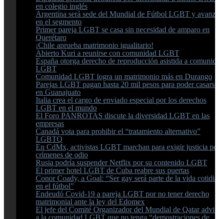
en colegio inglés
Argentina será sede del Mundial de Fútbol LGBT y avanza
en el segmento
Primer pareja LGBT se casa sin necesidad de amparo en
Querétaro
¡Chile aprueba matrimonio igualitario!
Abierto Kuri a reunirse con comunidad LGBT
España otorga derecho de reproducción asistida a comunid
LGBT
Comunidad LGBT logra un matrimonio más en Durango
Parejas LGBT pagan hasta 20 mil pesos para poder casarse
en Guanajuato
Italia crea el cargo de enviado especial por los derechos
LGBT en el mundo
El Foro PANROTAS discute la diversidad LGBT en las
empresas
Canadá vota para prohibir el “tratamiento alternativo”
LGBTQ
En CdMx, activistas LGBT marchan para exigir justicia po
crímenes de odio
Rusia podría suspender Netflix por su contenido LGBT
El primer hotel LGBT de Cuba reabre sus puertas
Conor Coady, a Goal: “Ser gay será parte de la vida cotidi
en el fútbol”
Endeudó Covid-19 a pareja LGBT por no tener derecho
matrimonial ante la ley del Edomex
El jefe del Comité Organizador del Mundial de Qatar advirt
a la comunidad LGBT que no tenga “demostraciones de