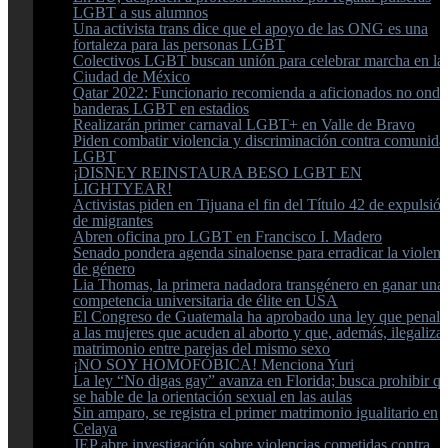
LGBT a sus alumnos
Una activista trans dice que el apoyo de las ONG es una
fortaleza para las personas LGBT
Colectivos LGBT buscan unión para celebrar marcha en la
Ciudad de México
Qatar 2022: Funcionario recomienda a aficionados no onde
banderas LGBT en estadios
Realizarán primer carnaval LGBT+ en Valle de Bravo
Piden combatir violencia y discriminación contra comunida
LGBT
¡DISNEY REINSTAURA BESO LGBT EN
LIGHTYEAR!
Activistas piden en Tijuana el fin del Título 42 de expulsió
de migrantes
Abren oficina pro LGBT en Francisco I. Madero
Senado pondera agenda sinaloense para erradicar la violenc
de género
Lia Thomas, la primera nadadora transgénero en ganar una
competencia universitaria de élite en USA
El Congreso de Guatemala ha aprobado una ley que penali
a las mujeres que acuden al aborto y que, además, ilegaliza 
matrimonio entre parejas del mismo sexo
¡NO SOY HOMOFÓBICA! Menciona Yuri
La ley “No digas gay” avanza en Florida; busca prohibir q
se hable de la orientación sexual en las aulas
Sin amparo, se registra el primer matrimonio igualitario en
Celaya
JEP abre investigación sobre violencias cometidas contra