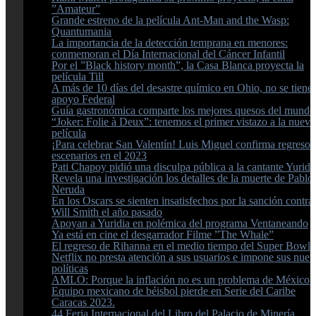
”Amateur”
Grande estreno de la película Ant-Man and the Wasp:
Quantumania
La importancia de la detección temprana en menores:
conmemoran el Día Internacional del Cáncer Infantil
Por el ”Black history month”, la Casa Blanca proyecta la
película Till
A más de 10 días del desastre químico en Ohio, no se tiene
apoyo Federal
Guía gastronómica comparte los mejores quesos del mundo
“Joker: Folie à Deux”: tenemos el primer vistazo a la nueva
película
¡Para celebrar San Valentín! Luis Miguel confirma regreso 
escenarios en el 2023
Pati Chapoy pidió una disculpa pública a la cantante Yuridi
Revela una investigación los detalles de la muerte de Pablo
Neruda
En los Oscars se sienten insatisfechos por la sanción contra
Will Smith el año pasado
Apoyan a Yuridia en polémica del programa Ventaneando
Ya está en cine el desgarrador Filme ”The Whale”
El regreso de Rihanna en el medio tiempo del Super Bowl
Netflix no presta atención a sus usuarios e impone sus nuev
políticas
AMLO: Porque la inflación no es un problema de México
Equipo mexicano de béisbol pierde en Serie del Caribe
Caracas 2023.
44 Feria Internacional del Libro del Palacio de Minería