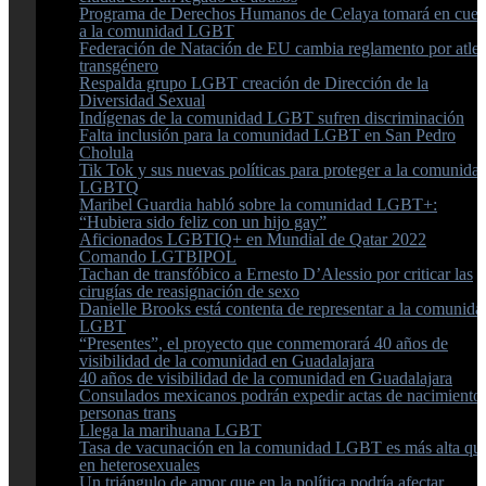
Programa de Derechos Humanos de Celaya tomará en cuen
a la comunidad LGBT
Federación de Natación de EU cambia reglamento por atlet
transgénero
Respalda grupo LGBT creación de Dirección de la
Diversidad Sexual
Indígenas de la comunidad LGBT sufren discriminación
Falta inclusión para la comunidad LGBT en San Pedro
Cholula
Tik Tok y sus nuevas políticas para proteger a la comunida
LGBTQ
Maribel Guardia habló sobre la comunidad LGBT+:
“Hubiera sido feliz con un hijo gay”
Aficionados LGBTIQ+ en Mundial de Qatar 2022
Comando LGTBIPOL
Tachan de transfóbico a Ernesto D’Alessio por criticar las
cirugías de reasignación de sexo
Danielle Brooks está contenta de representar a la comunida
LGBT
“Presentes”, el proyecto que conmemorará 40 años de
visibilidad de la comunidad en Guadalajara
40 años de visibilidad de la comunidad en Guadalajara
Consulados mexicanos podrán expedir actas de nacimiento
personas trans
Llega la marihuana LGBT
Tasa de vacunación en la comunidad LGBT es más alta qu
en heterosexuales
Un triángulo de amor que en la política podría afectar