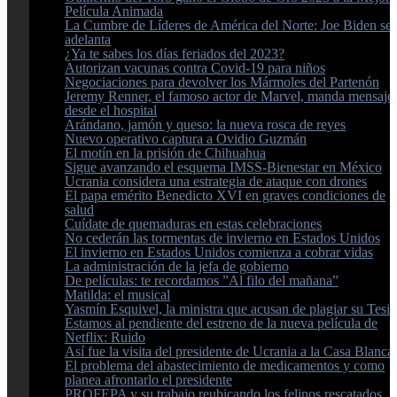
Película Animada
La Cumbre de Líderes de América del Norte: Joe Biden se
adelanta
¿Ya te sabes los días feriados del 2023?
Autorizan vacunas contra Covid-19 para niños
Negociaciones para devolver los Mármoles del Partenón
Jeremy Renner, el famoso actor de Marvel, manda mensaje
desde el hospital
Arándano, jamón y queso: la nueva rosca de reyes
Nuevo operativo captura a Ovidio Guzmán
El motín en la prisión de Chihuahua
Sigue avanzando el esquema IMSS-Bienestar en México
Ucrania considera una estrategia de ataque con drones
El papa emérito Benedicto XVI en graves condiciones de
salud
Cuídate de quemaduras en estas celebraciones
No cederán las tormentas de invierno en Estados Unidos
El invierno en Estados Unidos comienza a cobrar vidas
La administración de la jefa de gobierno
De películas: te recordamos ”Al filo del mañana”
Matilda: el musical
Yasmín Esquivel, la ministra que acusan de plagiar su Tesis
Estamos al pendiente del estreno de la nueva película de
Netflix: Ruido
Así fue la visita del presidente de Ucrania a la Casa Blanca
El problema del abastecimiento de medicamentos y como
planea afrontarlo el presidente
PROFEPA y su trabajo reubicando los felinos rescatados