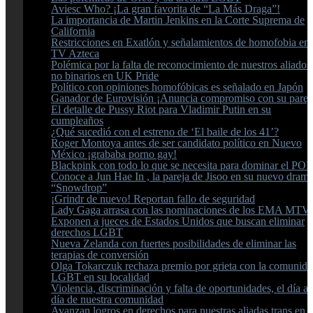
Aviesc Who? ¡La gran favorita de “La Más Draga”!
La importancia de Martin Jenkins en la Corte Suprema de
California
Restricciones en Exatlón y señalamientos de homofobia en
TV Azteca
Polémica por la falta de reconocimiento de nuestros aliados
no binarios en UK Pride
Político con opiniones homofóbicas es señalado en Japón
Ganador de Eurovisión ¡Anuncia compromiso con su parej
El detalle de Pussy Riot para Vladimir Putin en su
cumpleaños
¿Qué sucedió con el estreno de ‘El baile de los 41’?
Roger Montoya antes de ser candidato político en Nuevo
México ¡grababa porno gay!
Blackpink con todo lo que se necesita para dominar el POP
Conoce a Jun Hae In , la pareja de Jisoo en su nuevo dram
“Snowdrop”
¡Grindr de nuevo! Reportan fallo de seguridad
Lady Gaga arrasa con las nominaciones de los EMA MTV
Exponen a jueces de Estados Unidos que buscan eliminar
derechos LGBT
Nueva Zelanda con fuertes posibilidades de eliminar las
terapias de conversión
Olga Tokarczuk rechaza premio por grieta con la comunid
LGBT en su localidad
Violencia, discriminación y falta de oportunidades, el día a
día de nuestra comunidad
Avanzan logros en derechos para nuestras aliadas trans en