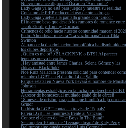
Nuevo romance digno del Óscar en ‘Ammonite’
Lady Gaga ya no está para juegos y muestra su realidad
Consumo de PrEP reducen el uso de otras drogas
Lady Gaga vuelve a la pantalla grande con ‘Gucci’
El inocente beso que desató los rumores de romance entre
Jacob Elordi y Tommy Dorfman
Crímenes de odio hacia nuestra comunidad marcan el 2020
Pedro Almodóvar muestra “La voz humana” con Tilda
Swinton
Al parecer la discriminación homofóbica ha disminuido en
los clubes deportivos
¿Quién es mejor? ¿BLACKPINK o BTS? Al parecer
tenemos nuevo favorito…
¿Hay amistad entre James Charles, Selena Gómez y las
chicas de BlackPink?
Noé Ruiz Malacara presenta solicitud para contender como
miembro LGBT en el distrito 14 de Saltillo
Parque estatal en Nueva York llevará el nombre de Marsha
Johnson
Herramientas estratégicas en la lucha por derechos LGBT
Agresor de homosexual mutilado ¡salió de la cárcel!
18 meses de prisión para padre que humilló a hijo por usar
Grindr
La historia LGBT contada a través de ‘Equals’
Pareja LGBT se manifiesta frente al Vaticano
Conoce el elenco de “The Boys In The Band”
Se cumplen 10 años de ‘Teenage dream’ de Katy Perry
Del rumor algo queda ¿verdad Luis Coronel?