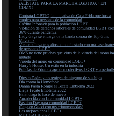
¡ALÍSTATE PARA LA MARCHA LGBTIQA+ EN
CDMX!
Contrata LGBTIQ, la iniciativa de Casa Frida que busca
empleo para personas de la comunidad
Crédito Infonavit para la población LGBT
Violación de derechos laborales de comunidad LGBT crec
36% durante pandemia
Lady Gaga se encarga de la banda sonora de Top Gun:
Maverick
Veracruz lleva tres años como el estado con más asesinatos
de personas LGBT
OMS no tiene pruebas que virus de la viruela del mono ha
mutado
Viruela del mono en comunidad LGBT+
Harry’s House: Un éxito en la industria
Policías de Edomex agreden colectivos LGBT y a periodist
Dios es Padre y no reniega de ninguno de sus hijos
Día contra la Homofobia
Danna Paola Rompe el Tecate Emblema 2022
Llega Tecate Emblema 2022
Balenciaga lo hace de nuevo
Agradecida con la comunidad LGBT+
Fashion Day para comunidad LGBT+
¡Paga en Gucci con tus criptomonedas!
Las mejores apps LGBT+
MET GALA 2022