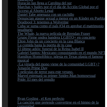
Huracán Ian llega a Carolina del sur
Marchas y bailes por el el día de Acción Global por el
Acceso al Aborto Legal
Daniel Tabe amenaza con un cuchillo
Denuncian ataque sexual a menor en un Kínder en Puebla
Deadpool 3: tenemos a Wolverine
Cuba se suma como el país #34 en aprobar el matrimonio
igualitario
The Whale, la nueva película de Brendan Fraser
Grupo Firme ondea bandera LGBTQ+ en concierto
Elton John da un concierto en la casa Blanca
La comida hasta la puerta de tu casa
El último adiós: funeral de la Reina Isabel II
Gabriel Santos: Mexicano conquistando en el mundo NFT
Hamilton Homofóbico: iglesia en Texas plagia el famoso
musical
¿La viruela del mono viene de la comunidad LGBT+?
Amazón Prime Day
3 películas de terror para este verano.
Marvel estrenará su primer Spider-Man homosexual
Pride: El mes del orgullo
Ryan Gosling , el Ken perfecto
La canción que pretende convertirse en el himno de la
comunidad