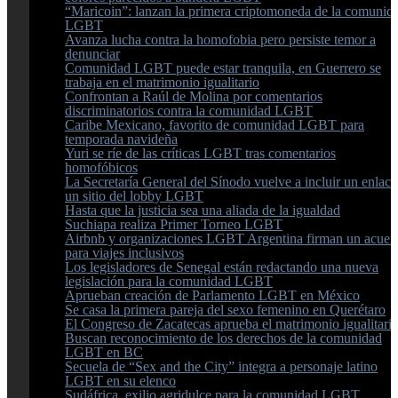
“Maricoin”: lanzan la primera criptomoneda de la comunid
LGBT
Avanza lucha contra la homofobia pero persiste temor a
denunciar
Comunidad LGBT puede estar tranquila, en Guerrero se
trabaja en el matrimonio igualitario
Confrontan a Raúl de Molina por comentarios
discriminatorios contra la comunidad LGBT
Caribe Mexicano, favorito de comunidad LGBT para
temporada navideña
Yuri se ríe de las críticas LGBT tras comentarios
homofóbicos
La Secretaría General del Sínodo vuelve a incluir un enlace
un sitio del lobby LGBT
Hasta que la justicia sea una aliada de la igualdad
Suchiapa realiza Primer Torneo LGBT
Airbnb y organizaciones LGBT Argentina firman un acuer
para viajes inclusivos
Los legisladores de Senegal están redactando una nueva
legislación para la comunidad LGBT
Aprueban creación de Parlamento LGBT en México
Se casa la primera pareja del sexo femenino en Querétaro
El Congreso de Zacatecas aprueba el matrimonio igualitari
Buscan reconocimiento de los derechos de la comunidad
LGBT en BC
Secuela de “Sex and the City” integra a personaje latino
LGBT en su elenco
Sudáfrica, exilio agridulce para la comunidad LGBT