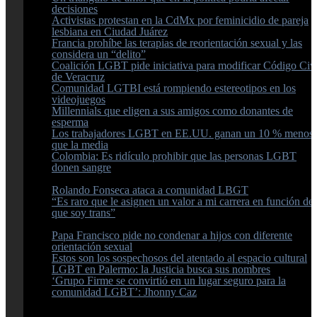
decisiones
Activistas protestan en la CdMx por feminicidio de pareja
lesbiana en Ciudad Juárez
Francia prohíbe las terapias de reorientación sexual y las
considera un “delito”
Coalición LGBT pide iniciativa para modificar Código Civi
de Veracruz
Comunidad LGTBI está rompiendo estereotipos en los
videojuegos
Millennials que eligen a sus amigos como donantes de
esperma
Los trabajadores LGBT en EE.UU. ganan un 10 % menos
que la media
Colombia: Es ridículo prohibir que las personas LGBT
donen sangre
Rolando Fonseca ataca a comunidad LBGT
“Es raro que le asignen un valor a mi carrera en función de
que soy trans”
Papa Francisco pide no condenar a hijos con diferente
orientación sexual
Estos son los sospechosos del atentado al espacio cultural
LGBT en Palermo: la Justicia busca sus nombres
‘Grupo Firme se convirtió en un lugar seguro para la
comunidad LGBT’: Jhonny Caz