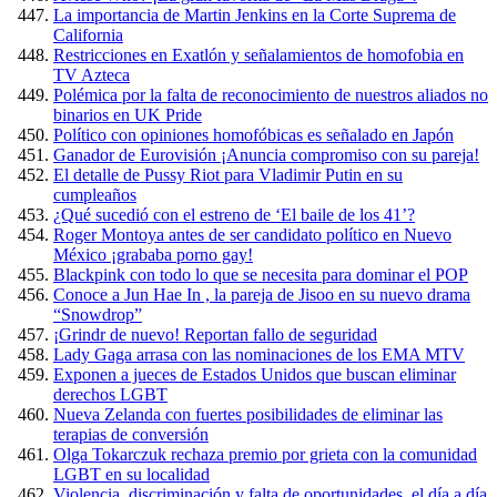
La importancia de Martin Jenkins en la Corte Suprema de
California
Restricciones en Exatlón y señalamientos de homofobia en
TV Azteca
Polémica por la falta de reconocimiento de nuestros aliados no
binarios en UK Pride
Político con opiniones homofóbicas es señalado en Japón
Ganador de Eurovisión ¡Anuncia compromiso con su pareja!
El detalle de Pussy Riot para Vladimir Putin en su
cumpleaños
¿Qué sucedió con el estreno de ‘El baile de los 41’?
Roger Montoya antes de ser candidato político en Nuevo
México ¡grababa porno gay!
Blackpink con todo lo que se necesita para dominar el POP
Conoce a Jun Hae In , la pareja de Jisoo en su nuevo drama
“Snowdrop”
¡Grindr de nuevo! Reportan fallo de seguridad
Lady Gaga arrasa con las nominaciones de los EMA MTV
Exponen a jueces de Estados Unidos que buscan eliminar
derechos LGBT
Nueva Zelanda con fuertes posibilidades de eliminar las
terapias de conversión
Olga Tokarczuk rechaza premio por grieta con la comunidad
LGBT en su localidad
Violencia, discriminación y falta de oportunidades, el día a día