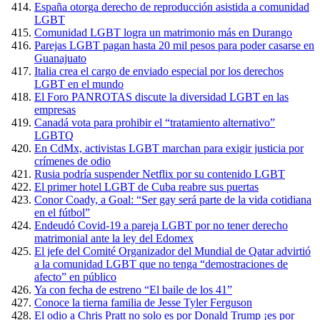
España otorga derecho de reproducción asistida a comunidad
LGBT
Comunidad LGBT logra un matrimonio más en Durango
Parejas LGBT pagan hasta 20 mil pesos para poder casarse en
Guanajuato
Italia crea el cargo de enviado especial por los derechos
LGBT en el mundo
El Foro PANROTAS discute la diversidad LGBT en las
empresas
Canadá vota para prohibir el “tratamiento alternativo”
LGBTQ
En CdMx, activistas LGBT marchan para exigir justicia por
crímenes de odio
Rusia podría suspender Netflix por su contenido LGBT
El primer hotel LGBT de Cuba reabre sus puertas
Conor Coady, a Goal: “Ser gay será parte de la vida cotidiana
en el fútbol”
Endeudó Covid-19 a pareja LGBT por no tener derecho
matrimonial ante la ley del Edomex
El jefe del Comité Organizador del Mundial de Qatar advirtió
a la comunidad LGBT que no tenga “demostraciones de
afecto” en público
Ya con fecha de estreno “El baile de los 41”
Conoce la tierna familia de Jesse Tyler Ferguson
El odio a Chris Pratt no solo es por Donald Trump ¡es por