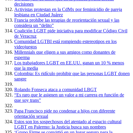
decisiones
Activistas protestan en la CdMx por feminicidio de pareja
lesbiana en Ciudad Juárez
Francia prohíbe las terapias de reorientación sexual y las
considera un “delito”
Coalición LGBT pide iniciativa para modificar Código Civil
de Veracruz
Comunidad LGTBI está rompiendo estereotipos en los
videojuegos
Millennials que eligen a sus amigos como donantes de
esperma
Los trabajadores LGBT en EE.UU. ganan un 10 % menos
que la media
Colombia: Es ridículo prohibir que las personas LGBT donen
sangre
Rolando Fonseca ataca a comunidad LBGT
“Es raro que le asignen un valor a mi carrera en función de
que soy trans”
Papa Francisco pide no condenar a hijos con diferente
orientación sexual
Estos son los sospechosos del atentado al espacio cultural
LGBT en Palermo: la Justicia busca sus nombres
‘Grupo Firme se convirtió en un lugar seguro para la