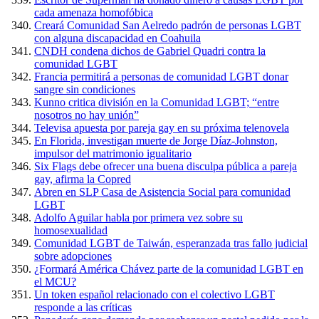
cada amenaza homofóbica
Creará Comunidad San Aelredo padrón de personas LGBT
con alguna discapacidad en Coahuila
CNDH condena dichos de Gabriel Quadri contra la
comunidad LGBT
Francia permitirá a personas de comunidad LGBT donar
sangre sin condiciones
Kunno critica división en la Comunidad LGBT; “entre
nosotros no hay unión”
Televisa apuesta por pareja gay en su próxima telenovela
En Florida, investigan muerte de Jorge Díaz-Johnston,
impulsor del matrimonio igualitario
Six Flags debe ofrecer una buena disculpa pública a pareja
gay, afirma la Copred
Abren en SLP Casa de Asistencia Social para comunidad
LGBT
Adolfo Aguilar habla por primera vez sobre su
homosexualidad
Comunidad LGBT de Taiwán, esperanzada tras fallo judicial
sobre adopciones
¿Formará América Chávez parte de la comunidad LGBT en
el MCU?
Un token español relacionado con el colectivo LGBT
responde a las críticas