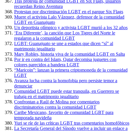
Tras protesta de comunidad LGBT en Six Flags, usuarios
recuerdan Reino Aventura
Protestan por discriminación LGBT en el parque Six Flags
Muere el activista Lalo Vázquez, defensor de la comunidad
LGBT en Guanajuato
Un deportista olímpico y activista LGBT murió a los 32 años
‘Era Diferente’, la canción que Los Tigres del Norte le
regalaron a la comunidad LGBT
LGBT: Guanajuato se une a estados que dicen “sí” al
matrimonio igualitario
Mary Robles, historia viva de la comunidad LGBT en Salta
Por ir en contra del Islam, Qatar decomisa juguetes con
colores parecidos a bandera LGBT
“Maricoin”: lanzan la primera criptomoneda de la comunidad
LGBT
Avanza lucha contra la homofobia pero persiste temor a
denunciar
Comunidad LGBT puede estar tranquila, en Guerrero se
trabaja en el matrimonio igualitario
Confrontan a Raúl de Molina por comentarios
discriminatorios contra la comunidad LGBT
Caribe Mexicano, favorito de comunidad LGBT para
temporada navideña
Yuri se ríe de las críticas LGBT tras comentarios homofóbicos
La Secretaría General del Sínodo vuelve a incluir un enlace a