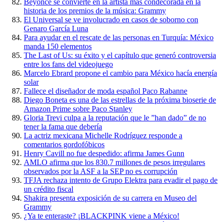
Beyonce se convierte en la artista más condecorada en la
historia de los premios de la música: Grammy
El Universal se ve involucrado en casos de soborno con
Genaro García Luna
Para ayudar en el rescate de las personas en Turquía: México
manda 150 elementos
The Last of Us: su éxito y el capítulo que generó controversia
entre los fans del videojuego
Marcelo Ebrard propone el cambio para México hacía energía
solar
Fallece el diseñador de moda español Paco Rabanne
Diego Boneta es una de las estrellas de la próxima bioserie de
Amazon Prime sobre Paco Stanley
Gloria Trevi culpa a la reputación que le ”han dado” de no
tener la fama que debería
La actriz mexicana Michelle Rodríguez responde a
comentarios gordofóbicos
Henry Cavill no fue despedido: afirma James Gunn
AMLO afirma que los 830.7 millones de pesos irregulares
observados por la ASF a la SEP no es corrupción
TFJA rechaza intento de Grupo Elektra para evadir el pago de
un crédito fiscal
Shakira presenta exposición de su carrera en Museo del
Grammy
¿Ya te enteraste? ¡BLACKPINK viene a México!