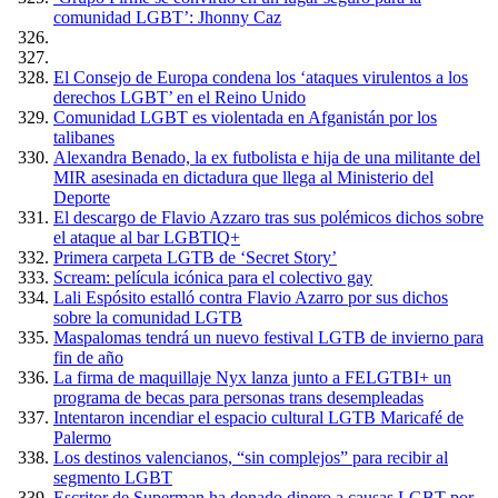
comunidad LGBT’: Jhonny Caz
El Consejo de Europa condena los ‘ataques virulentos a los
derechos LGBT’ en el Reino Unido
Comunidad LGBT es violentada en Afganistán por los
talibanes
Alexandra Benado, la ex futbolista e hija de una militante del
MIR asesinada en dictadura que llega al Ministerio del
Deporte
El descargo de Flavio Azzaro tras sus polémicos dichos sobre
el ataque al bar LGBTIQ+
Primera carpeta LGTB de ‘Secret Story’
Scream: película icónica para el colectivo gay
Lali Espósito estalló contra Flavio Azarro por sus dichos
sobre la comunidad LGTB
Maspalomas tendrá un nuevo festival LGTB de invierno para
fin de año
La firma de maquillaje Nyx lanza junto a FELGTBI+ un
programa de becas para personas trans desempleadas
Intentaron incendiar el espacio cultural LGTB Maricafé de
Palermo
Los destinos valencianos, “sin complejos” para recibir al
segmento LGBT
Escritor de Superman ha donado dinero a causas LGBT por