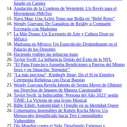
Jurado en Cannes
Anulación de la Condena de Weinstein: Un Revés para el
Movimiento #MeToo
Nava Mau: Una Actriz Trans que Brilla en “Bebé Reno”
Wendy Guevara: De Ganadora de Reality a Compartir
Escenario con Madonna
La Más Draga: Un Escenario de Arte y Cultura Drag en
México
Madonna en México: Un Espectáculo Deslumbrante en el
Palacio de los Deportes
Haciendo visibles las infancias trans
Taylor Swift: La Influencia Detrás del Éxito de la NFL
“El Papa Francisco Aprueba Bendiciones a Parejas del Mismo
Sexo y en Situación ‘Irregular'”
“La más preciosa”, Kimberly Irene, Da el Sí en Emotiva
Ceremonia Religiosa con Óscar Barajas
Wendy Guevara Revela Intento de Sergio Mayer de Obtener
sus Derechos de Imagen de Manera Cuestionable
Taylor Swift, la Indiscutible ‘Persona del Año 2023’ según
TIME: La Victoria de una Icono Musical
Billie Eilish: Autenticidad y Orgullo en su Identidad Queer
Comentarios Insensibles de Rubén Rocha Moya: Un
Menoscabo Injustificado hacia Tres Comunidades
Vulnerables
Día Mundial contra el Sida: Desafiando Estigmas y