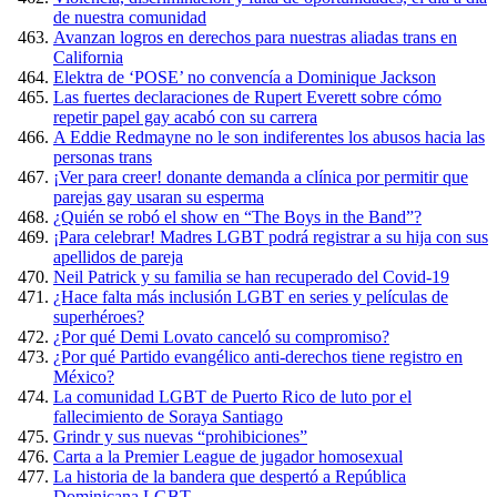
de nuestra comunidad
Avanzan logros en derechos para nuestras aliadas trans en
California
Elektra de ‘POSE’ no convencía a Dominique Jackson
Las fuertes declaraciones de Rupert Everett sobre cómo
repetir papel gay acabó con su carrera
A Eddie Redmayne no le son indiferentes los abusos hacia las
personas trans
¡Ver para creer! donante demanda a clínica por permitir que
parejas gay usaran su esperma
¿Quién se robó el show en “The Boys in the Band”?
¡Para celebrar! Madres LGBT podrá registrar a su hija con sus
apellidos de pareja
Neil Patrick y su familia se han recuperado del Covid-19
¿Hace falta más inclusión LGBT en series y películas de
superhéroes?
¿Por qué Demi Lovato canceló su compromiso?
¿Por qué Partido evangélico anti-derechos tiene registro en
México?
La comunidad LGBT de Puerto Rico de luto por el
fallecimiento de Soraya Santiago
Grindr y sus nuevas “prohibiciones”
Carta a la Premier League de jugador homosexual
La historia de la bandera que despertó a República
Dominicana LGBT