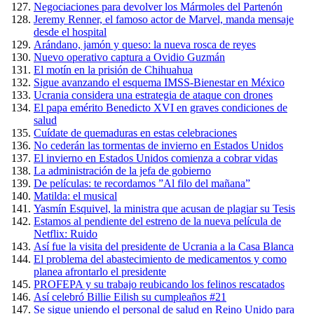
Negociaciones para devolver los Mármoles del Partenón
Jeremy Renner, el famoso actor de Marvel, manda mensaje
desde el hospital
Arándano, jamón y queso: la nueva rosca de reyes
Nuevo operativo captura a Ovidio Guzmán
El motín en la prisión de Chihuahua
Sigue avanzando el esquema IMSS-Bienestar en México
Ucrania considera una estrategia de ataque con drones
El papa emérito Benedicto XVI en graves condiciones de
salud
Cuídate de quemaduras en estas celebraciones
No cederán las tormentas de invierno en Estados Unidos
El invierno en Estados Unidos comienza a cobrar vidas
La administración de la jefa de gobierno
De películas: te recordamos ”Al filo del mañana”
Matilda: el musical
Yasmín Esquivel, la ministra que acusan de plagiar su Tesis
Estamos al pendiente del estreno de la nueva película de
Netflix: Ruido
Así fue la visita del presidente de Ucrania a la Casa Blanca
El problema del abastecimiento de medicamentos y como
planea afrontarlo el presidente
PROFEPA y su trabajo reubicando los felinos rescatados
Así celebró Billie Eilish su cumpleaños #21
Se sigue uniendo el personal de salud en Reino Unido para