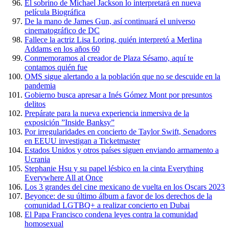
El sobrino de Michael Jackson lo interpretará en nueva
película Biográfica
De la mano de James Gun, así continuará el universo
cinematográfico de DC
Fallece la actriz Lisa Loring, quién interpretó a Merlina
Addams en los años 60
Conmemoramos al creador de Plaza Sésamo, aquí te
contamos quién fue
OMS sigue alertando a la población que no se descuide en la
pandemia
Gobierno busca apresar a Inés Gómez Mont por presuntos
delitos
Prepárate para la nueva experiencia inmersiva de la
exposición ”Inside Banksy”
Por irregularidades en concierto de Taylor Swift, Senadores
en EEUU investigan a Ticketmaster
Estados Unidos y otros países siguen enviando armamento a
Ucrania
Stephanie Hsu y su papel lésbico en la cinta Everything
Everywhere All at Once
Los 3 grandes del cine mexicano de vuelta en los Oscars 2023
Beyonce: de su último álbum a favor de los derechos de la
comunidad LGTBQ+ a realizar concierto en Dubai
El Papa Francisco condena leyes contra la comunidad
homosexual