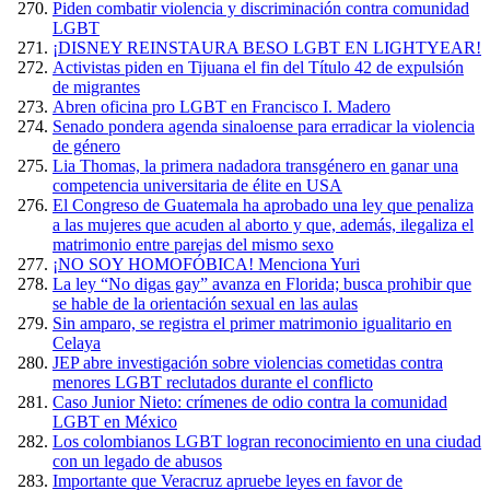
Piden combatir violencia y discriminación contra comunidad
LGBT
¡DISNEY REINSTAURA BESO LGBT EN LIGHTYEAR!
Activistas piden en Tijuana el fin del Título 42 de expulsión
de migrantes
Abren oficina pro LGBT en Francisco I. Madero
Senado pondera agenda sinaloense para erradicar la violencia
de género
Lia Thomas, la primera nadadora transgénero en ganar una
competencia universitaria de élite en USA
El Congreso de Guatemala ha aprobado una ley que penaliza
a las mujeres que acuden al aborto y que, además, ilegaliza el
matrimonio entre parejas del mismo sexo
¡NO SOY HOMOFÓBICA! Menciona Yuri
La ley “No digas gay” avanza en Florida; busca prohibir que
se hable de la orientación sexual en las aulas
Sin amparo, se registra el primer matrimonio igualitario en
Celaya
JEP abre investigación sobre violencias cometidas contra
menores LGBT reclutados durante el conflicto
Caso Junior Nieto: crímenes de odio contra la comunidad
LGBT en México
Los colombianos LGBT logran reconocimiento en una ciudad
con un legado de abusos
Importante que Veracruz apruebe leyes en favor de