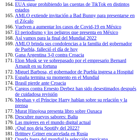
EUA sigue prohibiendo las cuentas de TikTok en distintos
estados
AMLO extiende invitación a Bad Bunny para presentarse en
el Zócalo
Vuelven a aumentar los casos de Covid-19 en México
El periodismo y los peligros que presenta en México
Así vamos para la final del Mundial 2022
AMLO brinda sus condolencias a la familia del gobernador
de Puebla, falleció el día de hoy
Gana Argentina 3-0 contra Croacia
Elon Musk se ve sobrepasado por el empresario Bernard
Arnault en su fortuna
Miguel Barbosa, el gobernador de Puebla ingresa a Hospital
España termina su momento en el Mundial
Brasil pierde ante Croacia
Cargos contra Ernesto Derbez han sido desestimados después
de cuidadosa revisión
Meghan y el Príncipe Harry hablan sobre su relación y la
prensa
Murat Hinojosa presenta libro sobre Oaxaca
Descubre nuevos sabores: Balta
Las mujeres en el mundo digital actual
¿Qué nos deja Spotify del 2022?
Brittney Griner encarcelada en Rusia
Queda fuera del mundial la selección mexicana