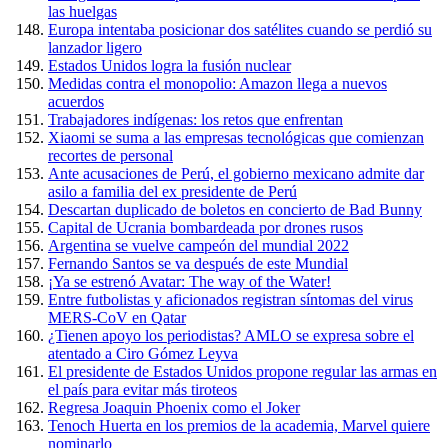
las huelgas
Europa intentaba posicionar dos satélites cuando se perdió su
lanzador ligero
Estados Unidos logra la fusión nuclear
Medidas contra el monopolio: Amazon llega a nuevos
acuerdos
Trabajadores indígenas: los retos que enfrentan
Xiaomi se suma a las empresas tecnológicas que comienzan
recortes de personal
Ante acusaciones de Perú, el gobierno mexicano admite dar
asilo a familia del ex presidente de Perú
Descartan duplicado de boletos en concierto de Bad Bunny
Capital de Ucrania bombardeada por drones rusos
Argentina se vuelve campeón del mundial 2022
Fernando Santos se va después de este Mundial
¡Ya se estrenó Avatar: The way of the Water!
Entre futbolistas y aficionados registran síntomas del virus
MERS-CoV en Qatar
¿Tienen apoyo los periodistas? AMLO se expresa sobre el
atentado a Ciro Gómez Leyva
El presidente de Estados Unidos propone regular las armas en
el país para evitar más tiroteos
Regresa Joaquin Phoenix como el Joker
Tenoch Huerta en los premios de la academia, Marvel quiere
nominarlo