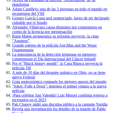
plataforma
Adam Castillejo: una de las 3 personas en todo el mundo en
recuperarse del VIH
Genaro García Luna será sentenciado, luego de ser declarado
culpable por el Jurado
Alejandro Villalvazo causa disgustos por comentarios en
contra de la licencia por menstruación
Rami Malek protagoniza su próximo proyecto, la cinta
”Amateur”
Grande estreno de la película Ant-Man and the Wasp:
Quantumania
La importancia de la detección temprana en menores:
conmemoran el Día Internacional del Cáncer Infantil
Por el ”Black history month”, la Casa Blanca proyecta la
película Till
A más de 10 días del desastre químico en Ohio, no se tiene
apoyo Federal
Guía gastronómica comparte los mejores quesos del mundo
“Joker: Folie à Deux”: tenemos el primer vistazo a la nueva
película
¡Para celebrar San Valentín! Luis Miguel confirma regreso a
escenarios en el 2023
Pati Chapoy pidió una disculpa pública a la cantante Yuridia
Revela una investigación los detalles de la muerte de Pablo