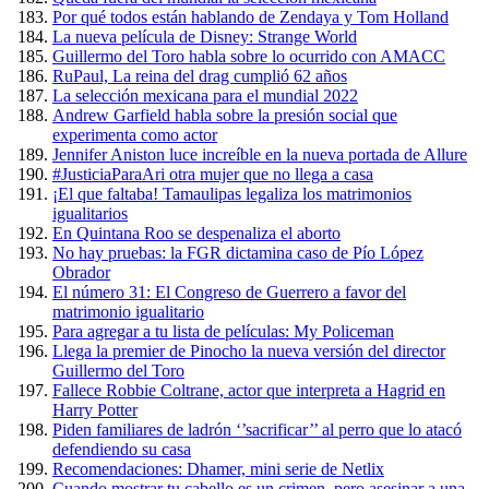
Por qué todos están hablando de Zendaya y Tom Holland
La nueva película de Disney: Strange World
Guillermo del Toro habla sobre lo ocurrido con AMACC
RuPaul, La reina del drag cumplió 62 años
La selección mexicana para el mundial 2022
Andrew Garfield habla sobre la presión social que
experimenta como actor
Jennifer Aniston luce increíble en la nueva portada de Allure
#JusticiaParaAri otra mujer que no llega a casa
¡El que faltaba! Tamaulipas legaliza los matrimonios
igualitarios
En Quintana Roo se despenaliza el aborto
No hay pruebas: la FGR dictamina caso de Pío López
Obrador
El número 31: El Congreso de Guerrero a favor del
matrimonio igualitario
Para agregar a tu lista de películas: My Policeman
Llega la premier de Pinocho la nueva versión del director
Guillermo del Toro
Fallece Robbie Coltrane, actor que interpreta a Hagrid en
Harry Potter
Piden familiares de ladrón ‘’sacrificar’’ al perro que lo atacó
defendiendo su casa
Recomendaciones: Dhamer, mini serie de Netlix
Cuando mostrar tu cabello es un crimen, pero asesinar a una