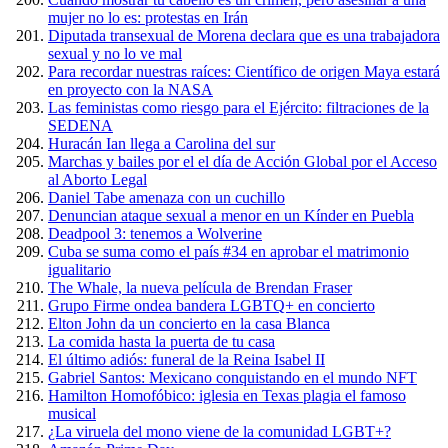
mujer no lo es: protestas en Irán
Diputada transexual de Morena declara que es una trabajadora
sexual y no lo ve mal
Para recordar nuestras raíces: Científico de origen Maya estará
en proyecto con la NASA
Las feministas como riesgo para el Ejército: filtraciones de la
SEDENA
Huracán Ian llega a Carolina del sur
Marchas y bailes por el el día de Acción Global por el Acceso
al Aborto Legal
Daniel Tabe amenaza con un cuchillo
Denuncian ataque sexual a menor en un Kínder en Puebla
Deadpool 3: tenemos a Wolverine
Cuba se suma como el país #34 en aprobar el matrimonio
igualitario
The Whale, la nueva película de Brendan Fraser
Grupo Firme ondea bandera LGBTQ+ en concierto
Elton John da un concierto en la casa Blanca
La comida hasta la puerta de tu casa
El último adiós: funeral de la Reina Isabel II
Gabriel Santos: Mexicano conquistando en el mundo NFT
Hamilton Homofóbico: iglesia en Texas plagia el famoso
musical
¿La viruela del mono viene de la comunidad LGBT+?