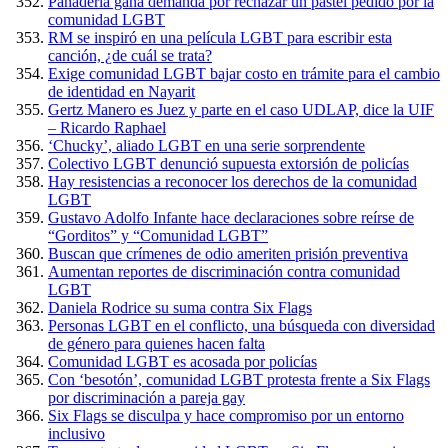
Panadería gana demanda por rechazar un pastel pedido por la
comunidad LGBT
RM se inspiró en una película LGBT para escribir esta
canción, ¿de cuál se trata?
Exige comunidad LGBT bajar costo en trámite para el cambio
de identidad en Nayarit
Gertz Manero es Juez y parte en el caso UDLAP, dice la UIF
– Ricardo Raphael
‘Chucky’, aliado LGBT en una serie sorprendente
Colectivo LGBT denunció supuesta extorsión de policías
Hay resistencias a reconocer los derechos de la comunidad
LGBT
Gustavo Adolfo Infante hace declaraciones sobre reírse de
“Gorditos” y “Comunidad LGBT”
Buscan que crímenes de odio ameriten prisión preventiva
Aumentan reportes de discriminación contra comunidad
LGBT
Daniela Rodrice su suma contra Six Flags
Personas LGBT en el conflicto, una búsqueda con diversidad
de género para quienes hacen falta
Comunidad LGBT es acosada por policías
Con ‘besotón’, comunidad LGBT protesta frente a Six Flags
por discriminación a pareja gay
Six Flags se disculpa y hace compromiso por un entorno
inclusivo