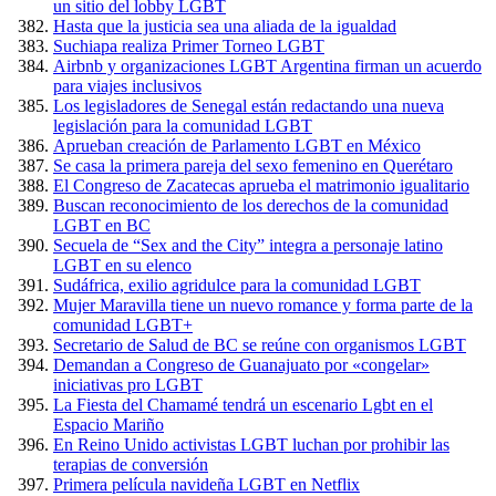
un sitio del lobby LGBT
Hasta que la justicia sea una aliada de la igualdad
Suchiapa realiza Primer Torneo LGBT
Airbnb y organizaciones LGBT Argentina firman un acuerdo
para viajes inclusivos
Los legisladores de Senegal están redactando una nueva
legislación para la comunidad LGBT
Aprueban creación de Parlamento LGBT en México
Se casa la primera pareja del sexo femenino en Querétaro
El Congreso de Zacatecas aprueba el matrimonio igualitario
Buscan reconocimiento de los derechos de la comunidad
LGBT en BC
Secuela de “Sex and the City” integra a personaje latino
LGBT en su elenco
Sudáfrica, exilio agridulce para la comunidad LGBT
Mujer Maravilla tiene un nuevo romance y forma parte de la
comunidad LGBT+
Secretario de Salud de BC se reúne con organismos LGBT
Demandan a Congreso de Guanajuato por «congelar»
iniciativas pro LGBT
La Fiesta del Chamamé tendrá un escenario Lgbt en el
Espacio Mariño
En Reino Unido activistas LGBT luchan por prohibir las
terapias de conversión
Primera película navideña LGBT en Netflix