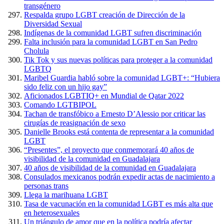
transgénero
Respalda grupo LGBT creación de Dirección de la
Diversidad Sexual
Indígenas de la comunidad LGBT sufren discriminación
Falta inclusión para la comunidad LGBT en San Pedro
Cholula
Tik Tok y sus nuevas políticas para proteger a la comunidad
LGBTQ
Maribel Guardia habló sobre la comunidad LGBT+: “Hubiera
sido feliz con un hijo gay”
Aficionados LGBTIQ+ en Mundial de Qatar 2022
Comando LGTBIPOL
Tachan de transfóbico a Ernesto D’Alessio por criticar las
cirugías de reasignación de sexo
Danielle Brooks está contenta de representar a la comunidad
LGBT
“Presentes”, el proyecto que conmemorará 40 años de
visibilidad de la comunidad en Guadalajara
40 años de visibilidad de la comunidad en Guadalajara
Consulados mexicanos podrán expedir actas de nacimiento a
personas trans
Llega la marihuana LGBT
Tasa de vacunación en la comunidad LGBT es más alta que
en heterosexuales
Un triángulo de amor que en la política podría afectar