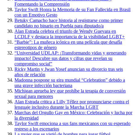
Fomentando la Comprensión
Taylor Swift Honra la Memoria de su Fan Fallecida en Brasil
con un Emotivo Gesto
Betuky Camacho hace historia al registrarse como primer
candidato no binario en Puebla para diputado/a
Alan Estrada celebra el triunfo de Wendy Guevara en
LCDLF y destaca la importancia de la visibilidad LGBT+
“Barbie”: La muñeca icónica en una película que desafía
estereotipos de género
“Universidad UDLAP: ¡Transformando vidas y generando
impacto! Descubre sus datos y cifras que revelan su
compromiso social”
Ricky Martin y Jwan Yosef anuncian su divorcio tras seis
años de relación
Madonna pospone su gira mundial “Celebration” debido a
una grave infección bacteriana
Michigan aprueba ley que prohíbe la terapia de conversión
sexual para menores
Alan Estrada critica a Lilly Téllez por pronunciarse contra el
lenguaje inclusivo durante la Marcha LGBT
Marchas del Orgullo Gay en México: Celebración y lucha por
la diversidad
Taylor Swift emociona a sus fans mexicanos con su esperado
regreso a los escenarios
La mujer que se vistió de hombre para jugar fútbol