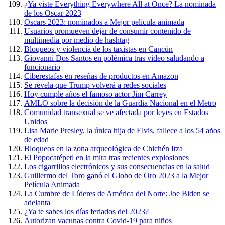
¿Ya viste Everything Everywhere All at Once? La nominada
de los Oscar 2023
Oscars 2023: nominados a Mejor película animada
Usuarios promueven dejar de consumir contenido de
multimedia por medio de hashtag
Bloqueos y violencia de los taxistas en Cancún
Giovanni Dos Santos en polémica tras video saludando a
funcionario
Ciberestafas en reseñas de productos en Amazon
Se revela que Trump volverá a redes sociales
Hoy cumple años el famoso actor Jim Carrey
AMLO sobre la decisión de la Guardia Nacional en el Metro
Comunidad transexual se ve afectada por leyes en Estados
Unidos
Lisa Marie Presley, la única hija de Elvis, fallece a los 54 años
de edad
Bloqueos en la zona arqueológica de Chichén Itza
El Popocatépetl en la mira tras recientes explosiones
Los cigarrillos electrónicos y sus consecuencias en la salud
Guillermo del Toro ganó el Globo de Oro 2023 a la Mejor
Película Animada
La Cumbre de Líderes de América del Norte: Joe Biden se
adelanta
¿Ya te sabes los días feriados del 2023?
Autorizan vacunas contra Covid-19 para niños