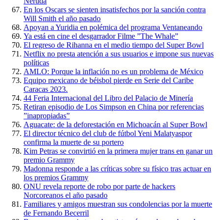
Neruda
En los Oscars se sienten insatisfechos por la sanción contra
Will Smith el año pasado
Apoyan a Yuridia en polémica del programa Ventaneando
Ya está en cine el desgarrador Filme ”The Whale”
El regreso de Rihanna en el medio tiempo del Super Bowl
Netflix no presta atención a sus usuarios e impone sus nuevas
políticas
AMLO: Porque la inflación no es un problema de México
Equipo mexicano de béisbol pierde en Serie del Caribe
Caracas 2023.
44 Feria Internacional del Libro del Palacio de Minería
Retiran episodio de Los Simpson en China por referencias
”inapropiadas”
Aguacate: de la deforestación en Michoacán al Super Bowl
El director técnico del club de fútbol Yeni Malatyaspor
confirma la muerte de su portero
Kim Petras se convirtió en la primera mujer trans en ganar un
premio Grammy
Madonna responde a las críticas sobre su físico tras actuar en
los premios Grammy
ONU revela reporte de robo por parte de hackers
Norcoreanos el año pasado
Familiares y amigos muestran sus condolencias por la muerte
de Fernando Becerril