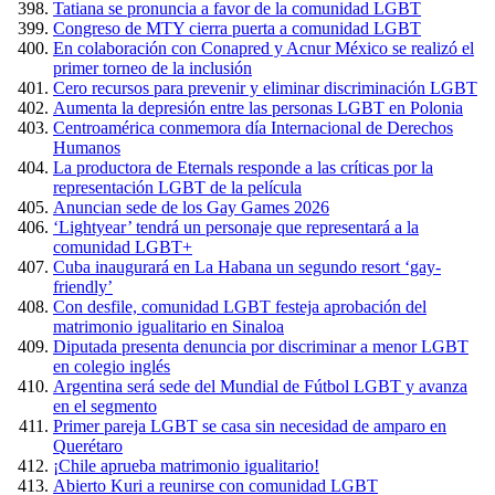
Tatiana se pronuncia a favor de la comunidad LGBT
Congreso de MTY cierra puerta a comunidad LGBT
En colaboración con Conapred y Acnur México se realizó el
primer torneo de la inclusión
Cero recursos para prevenir y eliminar discriminación LGBT
Aumenta la depresión entre las personas LGBT en Polonia
Centroamérica conmemora día Internacional de Derechos
Humanos
La productora de Eternals responde a las críticas por la
representación LGBT de la película
Anuncian sede de los Gay Games 2026
‘Lightyear’ tendrá un personaje que representará a la
comunidad LGBT+
Cuba inaugurará en La Habana un segundo resort ‘gay-
friendly’
Con desfile, comunidad LGBT festeja aprobación del
matrimonio igualitario en Sinaloa
Diputada presenta denuncia por discriminar a menor LGBT
en colegio inglés
Argentina será sede del Mundial de Fútbol LGBT y avanza
en el segmento
Primer pareja LGBT se casa sin necesidad de amparo en
Querétaro
¡Chile aprueba matrimonio igualitario!
Abierto Kuri a reunirse con comunidad LGBT