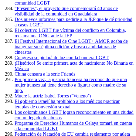
comunidad LGBT
“Presentes”, el proyecto que conmemorará 40 años de
visibilidad de la comunidad en Guadalajara
Dos nuevos informes para pedirle a la JEP que le dé prioridad
a casos LGBT
El colectivo LGBT fue víctima del conflicto en Colombia,
reclama una ONG ante la JEP
El Festival Internacional de Cine LGBT+ AMOR acaba de
inaugurar su séptima edición y busca candidaturas de
cineastas
Congreso se pintará de luz con la bandera LGBT
¡Histórico! Se emite primera acta de nacimiento No Binaria en
México
China censura a la serie Friends
Por primera vez, la justicia francesa ha reconocido que una
mujer transexual tiene derecho a figurar como madre de su
hijo.
Muere la actriz Isabel Torres (‘Veneno’)
El gobierno israelí ha prohibido a los médicos practicar
terapias de conversión sexual
Los colombianos LGBT logran reconocimiento en una ciudad
con un legado de abusos
Programa de Derechos Humanos de Celaya tomará en cuenta
a la comunidad LGBT
Federación de Natación de EU cambia reglamento por atleta