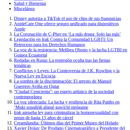
Salud y Bienestar
Miscelánea
Disney autoriza a TikTok el uso de clips de sus franquicias
AppleCare One ofrece seguro unificado para dispositivos
Apple
La Coronación de C-Pher en ‘La más draga: Solo las más’
Legislación en Irak Contra la Comunidad LGBTI: Un
Retroceso para los Derechos Humanos
La voz de la resistencia: Melibea Obono y la lucha LGTBI en
Guinea Ecuatorial
Redadas en Rusia: La represión oculta tras las fiestas
temáticas
Conflictos y Leyes: La Controversia de J.K. Rowling y la
Nueva Ley en Escocia
La sombra de la discriminación: El arresto de Manuel
Guerrero Aviña en Qatar
“Ciudad Cenicienta”: un espejo artístico de la sociedad
contemporánea
La voz silenciada: La lucha y resiliencia de Rita Patiño en
‘Muki sopalírili aligué gawíchi nirúgame
Irak aprueba ley para criminalizar la homosexualidad con
penas de hasta 15 años de cárcel
Creamilandia: Últimos días del Primer Museo del Helado
Xavier Dolan: De Prodigio Cinematográfico a Presidente del