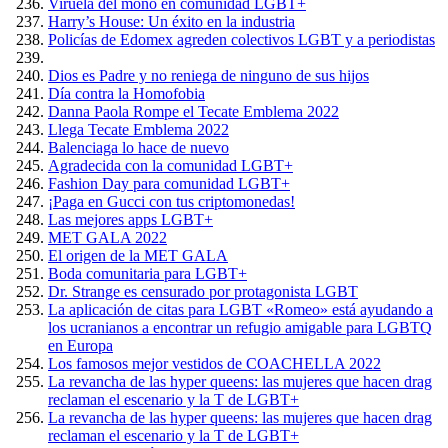
Viruela del mono en comunidad LGBT+
Harry’s House: Un éxito en la industria
Policías de Edomex agreden colectivos LGBT y a periodistas
Dios es Padre y no reniega de ninguno de sus hijos
Día contra la Homofobia
Danna Paola Rompe el Tecate Emblema 2022
Llega Tecate Emblema 2022
Balenciaga lo hace de nuevo
Agradecida con la comunidad LGBT+
Fashion Day para comunidad LGBT+
¡Paga en Gucci con tus criptomonedas!
Las mejores apps LGBT+
MET GALA 2022
El origen de la MET GALA
Boda comunitaria para LGBT+
Dr. Strange es censurado por protagonista LGBT
La aplicación de citas para LGBT «Romeo» está ayudando a
los ucranianos a encontrar un refugio amigable para LGBTQ
en Europa
Los famosos mejor vestidos de COACHELLA 2022
La revancha de las hyper queens: las mujeres que hacen drag
reclaman el escenario y la T de LGBT+
La revancha de las hyper queens: las mujeres que hacen drag
reclaman el escenario y la T de LGBT+