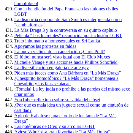
homofóbico!
Con la bendición del Papa Francisco las uniones civiles
LGBT
La dismorfia corporal de Sam Smith es interpretada como
“cambiaformas”
La Más Draga 3 y la controversia en su quinto capítulo
Película “Los Increíbles” reconocida por inclusión LGBT
Trato inhumano a homosexuales en Sri Lanka
Apoyamos las protestas en faldas
La nueva víctima de la cancelación ¿Chris Pratt?
El fútbol nunca será visto igual con El Club Muxes
Michelle Visage y sus acciones hacia Phillips Schofield
La diversificación en galería de arte gay
Piden más jueces como Ana Bárbara en “La Más Draga”
¿Chespirito homofóbico? “La Más Draga” homenajea a
Chespirito y los fans se atacan
¡Tómala! La ley judía no prohíbe a las parejas del mismo sexo
criar niños
YouTuber reflexiona sobre su salida del clóset
¿Por qué es mala idea un juguete sexual como un cinturón de
castidad?
Apio de Kabah se gana el odio de los fans de “La Más
Draga”
Las polémicas de Oreo y su arcoiris LGBT
Aviesc Who? ¡La gran favorita de “La Más Draga”!