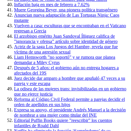
Inflación baja en mes de febrero a 7.62%
Muere Georgina Beyer, una pionera política transgénero
Anuncian nueva adaptación de Las Tortugas Ninja: Caos
mutante
Vuelven a casa: esculturas que se encontraban en el Vaticano
regresan a Grecia
El arzobispo emérito Juan Sandoval Íñiguez califica de
”ignorancia y ofensa” artículo sobre identidad de género
Actriz de la saga Los Juegos del Hambre, revela que fue
víctima de una agresión sexual
Liam Hemsworth ”no soportó” y se rumora que planea
demandar a Miley Cyrus
Después de 5 años: el gobierno aún no entrega hogares a
afectados del 19S
Juez decide dar amparo a hombre que apuñaló 47 veces a su
pareja y este escapa
La odisea de las mujeres trans: invisibilizadas en un gobierno
que no ejerce justicia
Reforma al Código Civil Federal permite a parejas decidir el
orden de apellidos en sus hijos
Expresa su apoyo, el presidente Andrés Manuel a la decisión
de nombrar a una mujer como titular del INE
Editorial Puffin Books quiere ”reescribir” los cuentos
infantiles de Roald Dahl
Netflix ha eliminado la función ‘Sorpréndeme’ de su