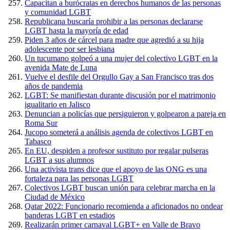
Capacitan a burócratas en derechos humanos de las personas
y comunidad LGBT
Republicana buscaría prohibir a las personas declararse
LGBT hasta la mayoría de edad
Piden 3 años de cárcel para madre que agredió a su hija
adolescente por ser lesbiana
Un tucumano golpeó a una mujer del colectivo LGBT en la
avenida Mate de Luna
Vuelve el desfile del Orgullo Gay a San Francisco tras dos
años de pandemia
LGBT: Se manifiestan durante discusión por el matrimonio
igualitario en Jalisco
Denuncian a policías que persiguieron y golpearon a pareja en
Roma Sur
Jucopo someterá a análisis agenda de colectivos LGBT en
Tabasco
En EU, despiden a profesor sustituto por regalar pulseras
LGBT a sus alumnos
Una activista trans dice que el apoyo de las ONG es una
fortaleza para las personas LGBT
Colectivos LGBT buscan unión para celebrar marcha en la
Ciudad de México
Qatar 2022: Funcionario recomienda a aficionados no ondear
banderas LGBT en estadios
Realizarán primer carnaval LGBT+ en Valle de Bravo