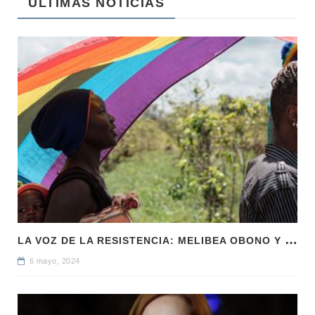
ULTIMAS NOTICIAS
L
A VOZ DE LA RESISTENCIA: MELIBEA OBONO Y LA LUCHA LGTBI EN GUINEA ECUATORIAL
6 mayo, 2024