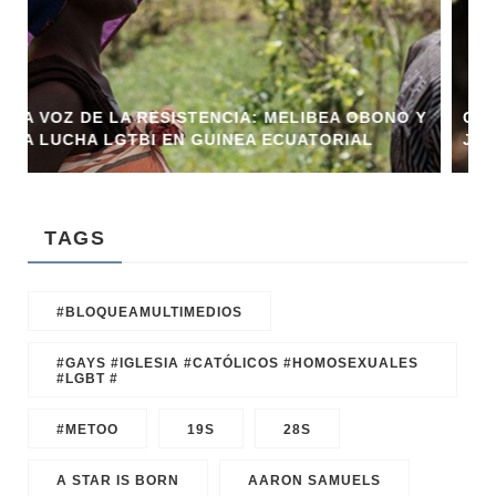
LIBEA OBONO Y
CONFLICTOS Y LEYES: LA CONTROVER
ATORIAL
J.K. ROWLING Y LA NUEVA LEY EN ES
TAGS
#BLOQUEAMULTIMEDIOS
#GAYS #IGLESIA #CATÓLICOS #HOMOSEXUALES
#LGBT #
#METOO
19S
28S
A STAR IS BORN
AARON SAMUELS