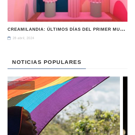
C
REAMILANDIA: ÚLTIMOS DÍAS DEL PRIMER MUSEO DEL HELADO
28 abril, 2024
NOTICIAS POPULARES
ACTUALIDAD