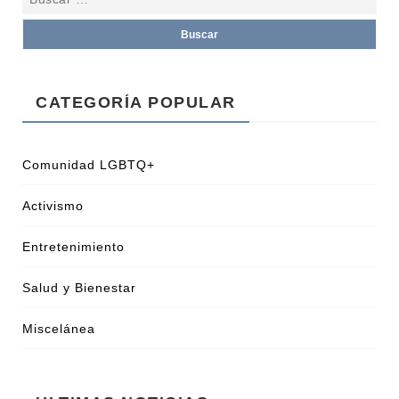
ACTUALIDAD
ACTUALIDA
CATEGORÍA POPULAR
Comunidad LGBTQ+
Activismo
LA SOMBRA DE LA
DISCRIMINACIÓN: EL ARRESTO
LA VOZ DE 
Entretenimiento
N
DE MANUEL GUERRERO AVIÑA
MELIBEA O
EN QATAR
LGTBI EN 
Salud y Bienestar
Miscelánea