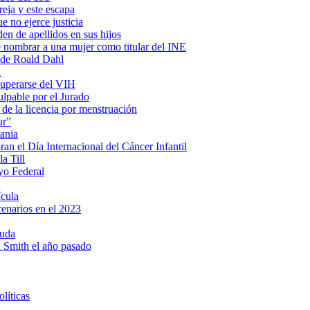
eja y este escapa
e no ejerce justicia
en de apellidos en sus hijos
e nombrar a una mujer como titular del INE
s de Roald Dahl
a
cuperarse del VIH
lpable por el Jurado
 de la licencia por menstruación
ur”
ania
n el Día Internacional del Cáncer Infantil
a Till
yo Federal
ícula
cenarios en el 2023
ruda
ll Smith el año pasado
líticas