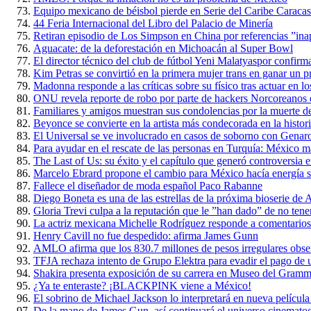
Equipo mexicano de béisbol pierde en Serie del Caribe Caraca
44 Feria Internacional del Libro del Palacio de Minería
Retiran episodio de Los Simpson en China por referencias ”ina
Aguacate: de la deforestación en Michoacán al Super Bowl
El director técnico del club de fútbol Yeni Malatyaspor confirm
Kim Petras se convirtió en la primera mujer trans en ganar u
Madonna responde a las críticas sobre su físico tras actuar en
ONU revela reporte de robo por parte de hackers Norcoreanos 
Familiares y amigos muestran sus condolencias por la muerte d
Beyonce se convierte en la artista más condecorada en la histo
El Universal se ve involucrado en casos de soborno con Genar
Para ayudar en el rescate de las personas en Turquía: México 
The Last of Us: su éxito y el capítulo que generó controversia e
Marcelo Ebrard propone el cambio para México hacía energía s
Fallece el diseñador de moda español Paco Rabanne
Diego Boneta es una de las estrellas de la próxima bioserie d
Gloria Trevi culpa a la reputación que le ”han dado” de no tene
La actriz mexicana Michelle Rodríguez responde a comentario
Henry Cavill no fue despedido: afirma James Gunn
AMLO afirma que los 830.7 millones de pesos irregulares obse
TFJA rechaza intento de Grupo Elektra para evadir el pago de un
Shakira presenta exposición de su carrera en Museo del Gram
¿Ya te enteraste? ¡BLACKPINK viene a México!
El sobrino de Michael Jackson lo interpretará en nueva película
De la mano de James Gun, así continuará el universo cinemato