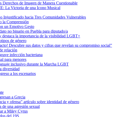
us Derechos de Imagen de Manera Cuestionable
ME: La Victoria de una Icono Musical
Injustificado hacia Tres Comunidades Vulnerables
do la Comprensión
con un Emotivo Gesto
dato no binario en Puebla para diputado/a
 destaca la importancia de la visibilidad LGBT+
otipos de género
o! Descubre sus datos y cifras que revelan su compromiso social”
de relación
rave infección bacteriana
ual para menores
 lenguaje inclusivo durante la Marcha LGBT
a diversidad
greso a los escenarios
nte
egresan a Grecia
cia y ofensa” artículo sobre identidad de género
a de una agresión sexual
ar a Miley Cyrus
ados del 19S