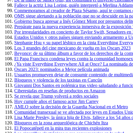
Fallece la actriz Lisa Loring, quién interpretó a Merlina Addam
Conmemoramos al creador de Plaza Sésamo, aquí te contamos 
OMS sigue alertando a la población que no se descuide en la 
Gobierno busca apresar a Inés Gómez Mont por presuntos delit
Prepárate para la nueva experiencia inmersiva de la exposición
Por irregularidades en concierto de Taylor Swift, Senadores e
Estados Unidos y otros países siguen enviando armamento a U
Stephanie Hsu y su papel lésbico en la cinta Everything Every
Los 3 grandes del cine mexicano de vuelta en los Oscars 2023
Beyonce: de su último álbum a favor de los derechos de la c
El Papa Francisco condena leyes contra la comunidad homosex
¿Ya viste Everything Everywhere All at Once? La nominada de
Oscars 2023: nominados a Mejor película animada
Usuarios promueven dejar de consumir contenido de multimedi
Bloqueos y violencia de los taxistas en Cancún
Giovanni Dos Santos en polémica tras video saludando a funci
Ciberestafas en reseñas de productos en Amazon
Se revela que Trump volverá a redes sociales
Hoy cumple años el famoso actor Jim Carrey
AMLO sobre la decisión de la Guardia Nacional en el Metro
Comunidad transexual se ve afectada por leyes en Estados Uni
Lisa Marie Presley, la única hija de Elvis, fallece a los 54 años
Bloqueos en la zona arqueológica de Chichén Itza
El Popocatépetl en la mira tras recientes explosiones