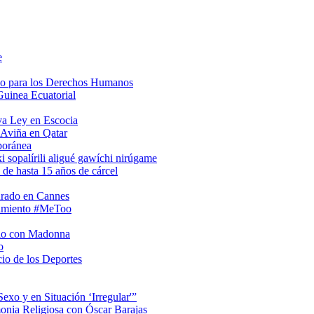
e
so para los Derechos Humanos
Guinea Ecuatorial
va Ley en Escocia
 Aviña en Qatar
poránea
i sopalírili aligué gawíchi nirúgame
 de hasta 15 años de cárcel
urado en Cannes
vimiento #MeToo
rio con Madonna
o
io de los Deportes
xo y en Situación ‘Irregular'”
onia Religiosa con Óscar Barajas