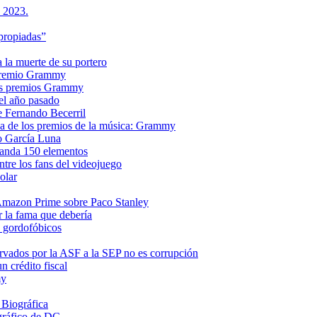
s 2023.
propiadas”
a la muerte de su portero
n premio Grammy
 los premios Grammy
el año pasado
e Fernando Becerril
ria de los premios de la música: Grammy
o García Luna
manda 150 elementos
ntre los fans del videojuego
olar
e Amazon Prime sobre Paco Stanley
r la fama que debería
s gordofóbicos
rvados por la ASF a la SEP no es corrupción
 crédito fiscal
my
 Biográfica
gráfico de DC