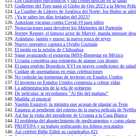
Los cigarrillos electrónicos y sus consecuencias en la salud
Guillermo del Toro ganó el Globo de Oro 2023 a la Mejor Pel
La Cumbre de Líderes de América del Norte: Joe Biden se adel
¿Ya te sabes los días feriados del 2023?
Autorizan vacunas contra Covid-19 para niños
Negociaciones para devolver los Mármoles del Partenón
Jeremy Renner, el famoso actor de Marvel, manda mensaje desd
Arándano, jamón y queso: la nueva rosca de reyes
Nuevo operativo captura a Ovidio Guzmán
El motín en la prisión de Chihuahua
Sigue avanzando el esquema IMSS-Bienestar en México
Ucrania considera una estrategia de ataque con drones
El papa emérito Benedicto XVI en graves condiciones de salud
Cuídate de quemaduras en estas celebraciones
No cederán las tormentas de invierno en Estados Unidos
El invierno en Estados Unidos comienza a cobrar vidas
La administración de la jefa de gobierno
De películas: te recordamos ”Al filo del mañana”
Matilda: el musical
Yasmín Esquivel, la ministra que acusan de plagiar su Tesis
Estamos al pendiente del estreno de la nueva película de Netfli
Así fue la visita del presidente de Ucrania a la Casa Blanca
El problema del abastecimiento de medicamentos y como planea 
PROFEPA y su trabajo reubicando los felinos rescatados
Así celebró Billie Eilish su cumpleaños #21