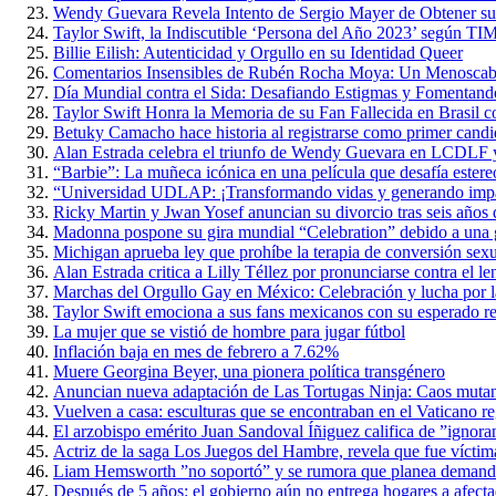
Wendy Guevara Revela Intento de Sergio Mayer de Obtener s
Taylor Swift, la Indiscutible ‘Persona del Año 2023’ según TI
Billie Eilish: Autenticidad y Orgullo en su Identidad Queer
Comentarios Insensibles de Rubén Rocha Moya: Un Menoscabo 
Día Mundial contra el Sida: Desafiando Estigmas y Fomentan
Taylor Swift Honra la Memoria de su Fan Fallecida en Brasil 
Betuky Camacho hace historia al registrarse como primer candi
Alan Estrada celebra el triunfo de Wendy Guevara en LCDLF y
“Barbie”: La muñeca icónica en una película que desafía estere
“Universidad UDLAP: ¡Transformando vidas y generando impact
Ricky Martin y Jwan Yosef anuncian su divorcio tras seis años 
Madonna pospone su gira mundial “Celebration” debido a una g
Michigan aprueba ley que prohíbe la terapia de conversión sex
Alan Estrada critica a Lilly Téllez por pronunciarse contra el
Marchas del Orgullo Gay en México: Celebración y lucha por l
Taylor Swift emociona a sus fans mexicanos con su esperado re
La mujer que se vistió de hombre para jugar fútbol
Inflación baja en mes de febrero a 7.62%
Muere Georgina Beyer, una pionera política transgénero
Anuncian nueva adaptación de Las Tortugas Ninja: Caos muta
Vuelven a casa: esculturas que se encontraban en el Vaticano r
El arzobispo emérito Juan Sandoval Íñiguez califica de ”ignoran
Actriz de la saga Los Juegos del Hambre, revela que fue víctim
Liam Hemsworth ”no soportó” y se rumora que planea demand
Después de 5 años: el gobierno aún no entrega hogares a afect