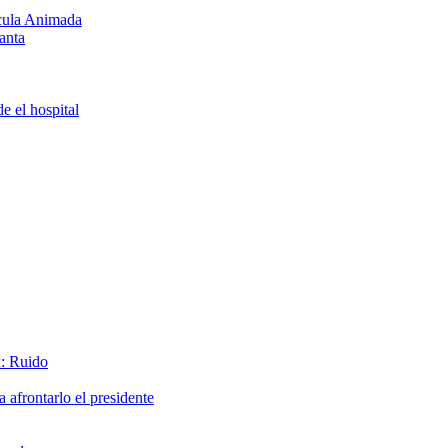
ícula Animada
anta
e el hospital
x: Ruido
afrontarlo el presidente