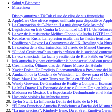
Salud y Bienestar
Miscelánea
Disney autoriza a TikTok el uso de clips de sus franquicias
AppleCare One ofrece seguro unificado para dispositivos Appl
La Coronación de C-Pher en ‘La más draga: Solo las más’
Legislación en Irak Contra la Comunidad LGBTI: Un Retroce
La voz de la resistencia: Melibea Obono y la lucha LGTBI en 
Redadas en Rusia: La represión oculta tras las fiestas temáticas
Conflictos y Leyes: La Controversia de J.K. Rowling y la Nue
La sombra de la discriminación: El arresto de Manuel Guerrero
“Ciudad Cenicienta”: un espejo artístico de la sociedad contem
La voz silenciada: La lucha y resiliencia de Rita Patiño en ‘Muk
Irak aprueba ley para criminalizar la homosexualidad con penas
Creamilandia: Últimos días del Primer Museo del Helado
Xavier Dolan: De Prodigio Cinematográfico a Presidente del J
Anulación de la Condena de Weinstein: Un Revés para el Mo
Nava Mau: Una Actriz Trans que Brilla en “Bebé Reno”
Wendy Guevara: De Ganadora de Reality a Compartir Escena
La Más Draga: Un Escenario de Arte y Cultura Drag en Méxic
Madonna en México: Un Espectáculo Deslumbrante en el Palac
Haciendo visibles las infancias trans
Taylor Swift: La Influencia Detrás del Éxito de la NFL
“El Papa Francisco Aprueba Bendiciones a Parejas del Mismo Se
“La más preciosa”, Kimberly Irene, Da el Sí en Emotiva Cerem