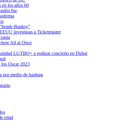
s en los años 60
quién fue
pandemia
os
 ”Inside Banksy”
n EEUU investigan a Ticketmaster
crania
where All at Once
omunidad LGTBQ+ a realizar concierto en Dubai
ual
 los Oscar 2023
a por medio de hashtag
onario
dos
 de edad