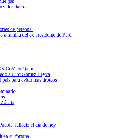
huelgas
anzador ligero
ortes de personal
o a familia del ex presidente de Perú
MERS-CoV en Qatar
ntado a Ciro Gómez Leyva
 país para evitar más tiroteos
ominarlo
dos
 Zócalo
ebla, falleció el día de hoy
t en su fortuna