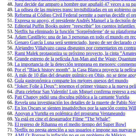
Juez decide dar amparo a hombre que apuñaló 47 veces a su par
La odisea de las mujeres trans: invisibilizadas en un gobierno qu
Reforma al Código Civil Federal permite a parejas decidir el ord
Expresa su apoyo, el presidente Andrés Manuel a la decisión d
Editorial Puffin Books quiere ”reescribir” los cuentos infantile
Netflix ha eliminado la función ‘Sorpréndeme’ de su plataform
Adam Castillejo: una de las 3 personas en todo el mundo en re
Genaro García Luna será sentenciado, luego de ser declarado cu
Alejandro Villalvazo causa disgustos por comentarios en contra
Rami Malek protagoniza su próximo proyecto, la cinta ”Amate
Grande estreno de la película Ant-Man and the Wasp: Quantum
La importancia de la detección temprana en menores: conmemora
Por el ”Black history month”, la Casa Blanca proyecta la películ
A más de 10 días del desastre químico en Ohio, no se tiene apo
Guía gastronómica comparte los mejores quesos del mundo
“Joker: Folie à Deux”: tenemos el primer vistazo a la nueva pel
¡Para celebrar San Valentín! Luis Miguel confirma regreso a es
Pati Chapoy pidió una disculpa pública a la cantante Yuridia
Revela una investigación los detalles de la muerte de Pablo Ne
En los Oscars se sienten insatisfechos por la sanción contra Wi
Apoyan a Yuridia en polémica del programa Ventaneando
Ya está en cine el desgarrador Filme ”The Whale”
El regreso de Rihanna en el medio tiempo del Super Bowl
Netflix no presta atención a sus usuarios e impone sus nuevas po
AMLO: Porque la inflación no es un problema de México