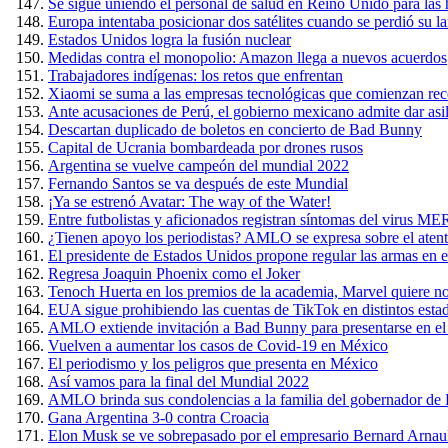
Se sigue uniendo el personal de salud en Reino Unido para las 
Europa intentaba posicionar dos satélites cuando se perdió su l
Estados Unidos logra la fusión nuclear
Medidas contra el monopolio: Amazon llega a nuevos acuerdos
Trabajadores indígenas: los retos que enfrentan
Xiaomi se suma a las empresas tecnológicas que comienzan rec
Ante acusaciones de Perú, el gobierno mexicano admite dar asil
Descartan duplicado de boletos en concierto de Bad Bunny
Capital de Ucrania bombardeada por drones rusos
Argentina se vuelve campeón del mundial 2022
Fernando Santos se va después de este Mundial
¡Ya se estrenó Avatar: The way of the Water!
Entre futbolistas y aficionados registran síntomas del virus 
¿Tienen apoyo los periodistas? AMLO se expresa sobre el ate
El presidente de Estados Unidos propone regular las armas en el
Regresa Joaquin Phoenix como el Joker
Tenoch Huerta en los premios de la academia, Marvel quiere n
EUA sigue prohibiendo las cuentas de TikTok en distintos esta
AMLO extiende invitación a Bad Bunny para presentarse en el
Vuelven a aumentar los casos de Covid-19 en México
El periodismo y los peligros que presenta en México
Así vamos para la final del Mundial 2022
AMLO brinda sus condolencias a la familia del gobernador de Pu
Gana Argentina 3-0 contra Croacia
Elon Musk se ve sobrepasado por el empresario Bernard Arnaul