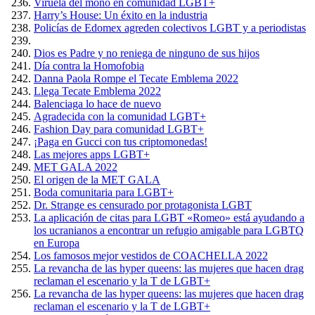
Viruela del mono en comunidad LGBT+
Harry’s House: Un éxito en la industria
Policías de Edomex agreden colectivos LGBT y a periodistas
Dios es Padre y no reniega de ninguno de sus hijos
Día contra la Homofobia
Danna Paola Rompe el Tecate Emblema 2022
Llega Tecate Emblema 2022
Balenciaga lo hace de nuevo
Agradecida con la comunidad LGBT+
Fashion Day para comunidad LGBT+
¡Paga en Gucci con tus criptomonedas!
Las mejores apps LGBT+
MET GALA 2022
El origen de la MET GALA
Boda comunitaria para LGBT+
Dr. Strange es censurado por protagonista LGBT
La aplicación de citas para LGBT «Romeo» está ayudando a
los ucranianos a encontrar un refugio amigable para LGBTQ
en Europa
Los famosos mejor vestidos de COACHELLA 2022
La revancha de las hyper queens: las mujeres que hacen drag
reclaman el escenario y la T de LGBT+
La revancha de las hyper queens: las mujeres que hacen drag
reclaman el escenario y la T de LGBT+