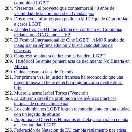
comunidad LGBT
“Presentes”, el proyecto que conmemorará 40 años de
visibilidad de la comunidad en Guadalajara
Dos nuevos informes para pedirle a la JEP que le dé prioridad
a casos LGBT
El colectivo LGBT fue víctima del conflicto en Colombia,
reclama una ONG ante la JEP
El Festival Internacional de Cine LGBT+ AMOR acaba de
inaugurar su séptima edición y busca candidaturas de
cineastas
Congreso se pintará de luz con la bandera LGBT
¡Histórico! Se emite primera acta de nacimiento No Binaria en
México
China censura a la serie Friends
Por primera vez, la justicia francesa ha reconocido que una
mujer transexual tiene derecho a figurar como madre de su
hijo.
Muere la actriz Isabel Torres (‘Veneno’)
El gobierno israelí ha prohibido a los médicos practicar
terapias de conversión sexual
Los colombianos LGBT logran reconocimiento en una ciudad
con un legado de abusos
Programa de Derechos Humanos de Celaya tomará en cuenta
a la comunidad LGBT
Federación de Natación de EU cambia reglamento por atleta