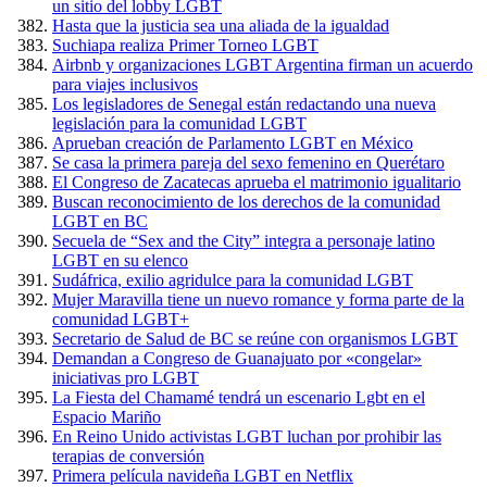
un sitio del lobby LGBT
Hasta que la justicia sea una aliada de la igualdad
Suchiapa realiza Primer Torneo LGBT
Airbnb y organizaciones LGBT Argentina firman un acuerdo
para viajes inclusivos
Los legisladores de Senegal están redactando una nueva
legislación para la comunidad LGBT
Aprueban creación de Parlamento LGBT en México
Se casa la primera pareja del sexo femenino en Querétaro
El Congreso de Zacatecas aprueba el matrimonio igualitario
Buscan reconocimiento de los derechos de la comunidad
LGBT en BC
Secuela de “Sex and the City” integra a personaje latino
LGBT en su elenco
Sudáfrica, exilio agridulce para la comunidad LGBT
Mujer Maravilla tiene un nuevo romance y forma parte de la
comunidad LGBT+
Secretario de Salud de BC se reúne con organismos LGBT
Demandan a Congreso de Guanajuato por «congelar»
iniciativas pro LGBT
La Fiesta del Chamamé tendrá un escenario Lgbt en el
Espacio Mariño
En Reino Unido activistas LGBT luchan por prohibir las
terapias de conversión
Primera película navideña LGBT en Netflix