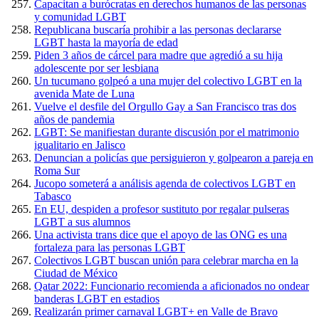
Capacitan a burócratas en derechos humanos de las personas
y comunidad LGBT
Republicana buscaría prohibir a las personas declararse
LGBT hasta la mayoría de edad
Piden 3 años de cárcel para madre que agredió a su hija
adolescente por ser lesbiana
Un tucumano golpeó a una mujer del colectivo LGBT en la
avenida Mate de Luna
Vuelve el desfile del Orgullo Gay a San Francisco tras dos
años de pandemia
LGBT: Se manifiestan durante discusión por el matrimonio
igualitario en Jalisco
Denuncian a policías que persiguieron y golpearon a pareja en
Roma Sur
Jucopo someterá a análisis agenda de colectivos LGBT en
Tabasco
En EU, despiden a profesor sustituto por regalar pulseras
LGBT a sus alumnos
Una activista trans dice que el apoyo de las ONG es una
fortaleza para las personas LGBT
Colectivos LGBT buscan unión para celebrar marcha en la
Ciudad de México
Qatar 2022: Funcionario recomienda a aficionados no ondear
banderas LGBT en estadios
Realizarán primer carnaval LGBT+ en Valle de Bravo