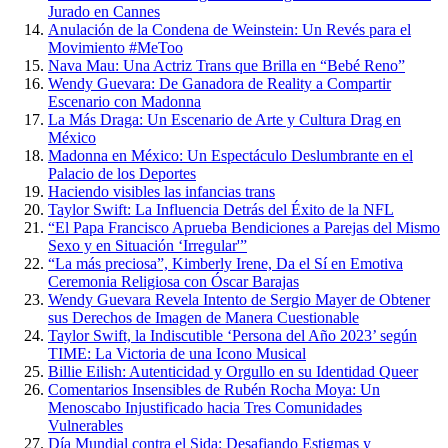
Jurado en Cannes
Anulación de la Condena de Weinstein: Un Revés para el
Movimiento #MeToo
Nava Mau: Una Actriz Trans que Brilla en “Bebé Reno”
Wendy Guevara: De Ganadora de Reality a Compartir
Escenario con Madonna
La Más Draga: Un Escenario de Arte y Cultura Drag en
México
Madonna en México: Un Espectáculo Deslumbrante en el
Palacio de los Deportes
Haciendo visibles las infancias trans
Taylor Swift: La Influencia Detrás del Éxito de la NFL
“El Papa Francisco Aprueba Bendiciones a Parejas del Mismo
Sexo y en Situación ‘Irregular'”
“La más preciosa”, Kimberly Irene, Da el Sí en Emotiva
Ceremonia Religiosa con Óscar Barajas
Wendy Guevara Revela Intento de Sergio Mayer de Obtener
sus Derechos de Imagen de Manera Cuestionable
Taylor Swift, la Indiscutible ‘Persona del Año 2023’ según
TIME: La Victoria de una Icono Musical
Billie Eilish: Autenticidad y Orgullo en su Identidad Queer
Comentarios Insensibles de Rubén Rocha Moya: Un
Menoscabo Injustificado hacia Tres Comunidades
Vulnerables
Día Mundial contra el Sida: Desafiando Estigmas y