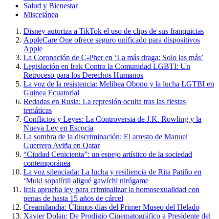
Salud y Bienestar
Miscelánea
Disney autoriza a TikTok el uso de clips de sus franquicias
AppleCare One ofrece seguro unificado para dispositivos
Apple
La Coronación de C-Pher en ‘La más draga: Solo las más’
Legislación en Irak Contra la Comunidad LGBTI: Un
Retroceso para los Derechos Humanos
La voz de la resistencia: Melibea Obono y la lucha LGTBI en
Guinea Ecuatorial
Redadas en Rusia: La represión oculta tras las fiestas
temáticas
Conflictos y Leyes: La Controversia de J.K. Rowling y la
Nueva Ley en Escocia
La sombra de la discriminación: El arresto de Manuel
Guerrero Aviña en Qatar
“Ciudad Cenicienta”: un espejo artístico de la sociedad
contemporánea
La voz silenciada: La lucha y resiliencia de Rita Patiño en
‘Muki sopalírili aligué gawíchi nirúgame
Irak aprueba ley para criminalizar la homosexualidad con
penas de hasta 15 años de cárcel
Creamilandia: Últimos días del Primer Museo del Helado
Xavier Dolan: De Prodigio Cinematográfico a Presidente del