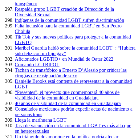
transgénero
Respalda grupo LGBT creación de Dirección de la
Diversidad Sexual
Indígenas de la comunidad LGBT sufren discriminación
Falta inclusión para la comunidad LGBT en San Pedro
Cholula
Tik Tok y sus nuevas políticas para proteger a la comunidad
LGBTQ
Maribel Guardia habló sobre la comunidad LGBT+: “Hubiera
sido feliz con un hijo gay”
Aficionados LGBTIQ+ en Mundial de Qatar 2022
Comando LGTBIPOL
Tachan de transfóbico a Ernesto D’Alessio por criticar las
cirugías de reasignación de sexo
Danielle Brooks está contenta de representar a la comunidad
LGBT
“Presentes”, el proyecto que conmemorará 40 años de
visibilidad de la comunidad en Guadalajara
40 años de visibilidad de la comunidad en Guadalajara
Consulados mexicanos podrán expedir actas de nacimiento a
personas trans
Llega la marihuana LGBT
Tasa de vacunación en la comunidad LGBT es más alta que
en heterosexuales
Un triángulo de amor que en la política podría afectar