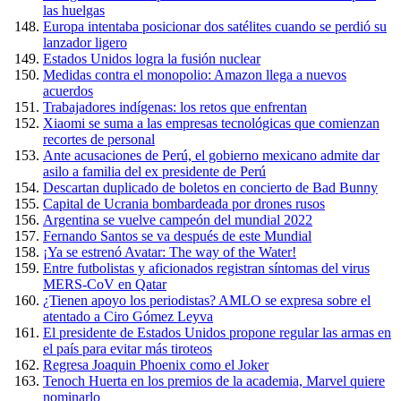
las huelgas
Europa intentaba posicionar dos satélites cuando se perdió su
lanzador ligero
Estados Unidos logra la fusión nuclear
Medidas contra el monopolio: Amazon llega a nuevos
acuerdos
Trabajadores indígenas: los retos que enfrentan
Xiaomi se suma a las empresas tecnológicas que comienzan
recortes de personal
Ante acusaciones de Perú, el gobierno mexicano admite dar
asilo a familia del ex presidente de Perú
Descartan duplicado de boletos en concierto de Bad Bunny
Capital de Ucrania bombardeada por drones rusos
Argentina se vuelve campeón del mundial 2022
Fernando Santos se va después de este Mundial
¡Ya se estrenó Avatar: The way of the Water!
Entre futbolistas y aficionados registran síntomas del virus
MERS-CoV en Qatar
¿Tienen apoyo los periodistas? AMLO se expresa sobre el
atentado a Ciro Gómez Leyva
El presidente de Estados Unidos propone regular las armas en
el país para evitar más tiroteos
Regresa Joaquin Phoenix como el Joker
Tenoch Huerta en los premios de la academia, Marvel quiere
nominarlo