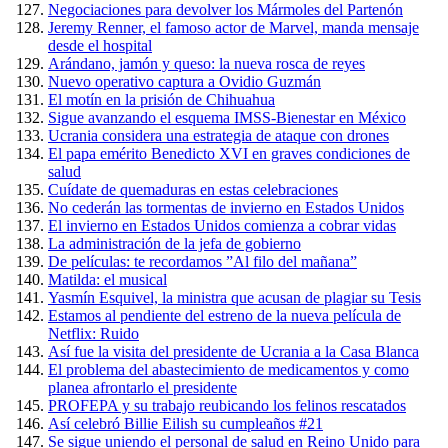
Negociaciones para devolver los Mármoles del Partenón
Jeremy Renner, el famoso actor de Marvel, manda mensaje
desde el hospital
Arándano, jamón y queso: la nueva rosca de reyes
Nuevo operativo captura a Ovidio Guzmán
El motín en la prisión de Chihuahua
Sigue avanzando el esquema IMSS-Bienestar en México
Ucrania considera una estrategia de ataque con drones
El papa emérito Benedicto XVI en graves condiciones de
salud
Cuídate de quemaduras en estas celebraciones
No cederán las tormentas de invierno en Estados Unidos
El invierno en Estados Unidos comienza a cobrar vidas
La administración de la jefa de gobierno
De películas: te recordamos ”Al filo del mañana”
Matilda: el musical
Yasmín Esquivel, la ministra que acusan de plagiar su Tesis
Estamos al pendiente del estreno de la nueva película de
Netflix: Ruido
Así fue la visita del presidente de Ucrania a la Casa Blanca
El problema del abastecimiento de medicamentos y como
planea afrontarlo el presidente
PROFEPA y su trabajo reubicando los felinos rescatados
Así celebró Billie Eilish su cumpleaños #21
Se sigue uniendo el personal de salud en Reino Unido para