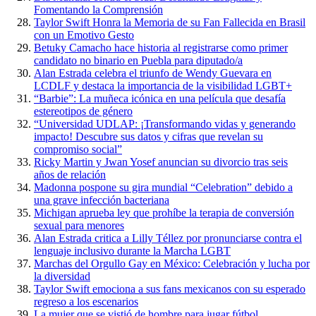
Fomentando la Comprensión
Taylor Swift Honra la Memoria de su Fan Fallecida en Brasil
con un Emotivo Gesto
Betuky Camacho hace historia al registrarse como primer
candidato no binario en Puebla para diputado/a
Alan Estrada celebra el triunfo de Wendy Guevara en
LCDLF y destaca la importancia de la visibilidad LGBT+
“Barbie”: La muñeca icónica en una película que desafía
estereotipos de género
“Universidad UDLAP: ¡Transformando vidas y generando
impacto! Descubre sus datos y cifras que revelan su
compromiso social”
Ricky Martin y Jwan Yosef anuncian su divorcio tras seis
años de relación
Madonna pospone su gira mundial “Celebration” debido a
una grave infección bacteriana
Michigan aprueba ley que prohíbe la terapia de conversión
sexual para menores
Alan Estrada critica a Lilly Téllez por pronunciarse contra el
lenguaje inclusivo durante la Marcha LGBT
Marchas del Orgullo Gay en México: Celebración y lucha por
la diversidad
Taylor Swift emociona a sus fans mexicanos con su esperado
regreso a los escenarios
La mujer que se vistió de hombre para jugar fútbol