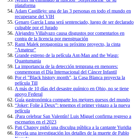
plataforma
Adam Castillejo: una de las 3 personas en todo el mundo en
recuperarse del VIH
Genaro García Luna será sentenciado, luego de ser declarado
culpable por el Jurado
Alejandro Villalvazo causa disgustos por comentarios en
contra de la licencia por menstruación
Rami Malek protagoniza su próximo proyecto, la cinta
”Amateur”
Grande estreno de la película Ant-Man and the Wasp:
Quantumania
La importancia de la detección temprana en menores:
conmemoran el Día Internacional del Cáncer Infantil
Por el ”Black history month”, la Casa Blanca proyecta la
película Till
A más de 10 días del desastre químico en Ohio, no se tiene
apoyo Federal
Guía gastronómica comparte los mejores quesos del mundo
“Joker: Folie à Deux”: tenemos el primer vistazo a la nueva
película
¡Para celebrar San Valentín! Luis Miguel confirma regreso a
escenarios en el 2023
Pati Chapoy pidió una disculpa pública a la cantante Yuridia
Revela una investigación los detalles de la muerte de Pablo