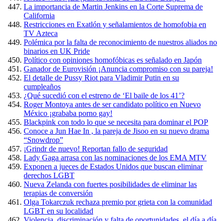
La importancia de Martin Jenkins en la Corte Suprema de
California
Restricciones en Exatlón y señalamientos de homofobia en
TV Azteca
Polémica por la falta de reconocimiento de nuestros aliados no
binarios en UK Pride
Político con opiniones homofóbicas es señalado en Japón
Ganador de Eurovisión ¡Anuncia compromiso con su pareja!
El detalle de Pussy Riot para Vladimir Putin en su
cumpleaños
¿Qué sucedió con el estreno de ‘El baile de los 41’?
Roger Montoya antes de ser candidato político en Nuevo
México ¡grababa porno gay!
Blackpink con todo lo que se necesita para dominar el POP
Conoce a Jun Hae In , la pareja de Jisoo en su nuevo drama
“Snowdrop”
¡Grindr de nuevo! Reportan fallo de seguridad
Lady Gaga arrasa con las nominaciones de los EMA MTV
Exponen a jueces de Estados Unidos que buscan eliminar
derechos LGBT
Nueva Zelanda con fuertes posibilidades de eliminar las
terapias de conversión
Olga Tokarczuk rechaza premio por grieta con la comunidad
LGBT en su localidad
Violencia, discriminación y falta de oportunidades, el día a día