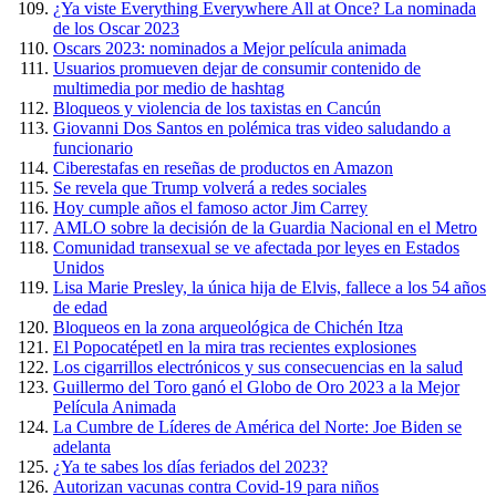
¿Ya viste Everything Everywhere All at Once? La nominada
de los Oscar 2023
Oscars 2023: nominados a Mejor película animada
Usuarios promueven dejar de consumir contenido de
multimedia por medio de hashtag
Bloqueos y violencia de los taxistas en Cancún
Giovanni Dos Santos en polémica tras video saludando a
funcionario
Ciberestafas en reseñas de productos en Amazon
Se revela que Trump volverá a redes sociales
Hoy cumple años el famoso actor Jim Carrey
AMLO sobre la decisión de la Guardia Nacional en el Metro
Comunidad transexual se ve afectada por leyes en Estados
Unidos
Lisa Marie Presley, la única hija de Elvis, fallece a los 54 años
de edad
Bloqueos en la zona arqueológica de Chichén Itza
El Popocatépetl en la mira tras recientes explosiones
Los cigarrillos electrónicos y sus consecuencias en la salud
Guillermo del Toro ganó el Globo de Oro 2023 a la Mejor
Película Animada
La Cumbre de Líderes de América del Norte: Joe Biden se
adelanta
¿Ya te sabes los días feriados del 2023?
Autorizan vacunas contra Covid-19 para niños