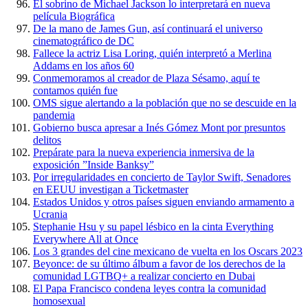
El sobrino de Michael Jackson lo interpretará en nueva
película Biográfica
De la mano de James Gun, así continuará el universo
cinematográfico de DC
Fallece la actriz Lisa Loring, quién interpretó a Merlina
Addams en los años 60
Conmemoramos al creador de Plaza Sésamo, aquí te
contamos quién fue
OMS sigue alertando a la población que no se descuide en la
pandemia
Gobierno busca apresar a Inés Gómez Mont por presuntos
delitos
Prepárate para la nueva experiencia inmersiva de la
exposición ”Inside Banksy”
Por irregularidades en concierto de Taylor Swift, Senadores
en EEUU investigan a Ticketmaster
Estados Unidos y otros países siguen enviando armamento a
Ucrania
Stephanie Hsu y su papel lésbico en la cinta Everything
Everywhere All at Once
Los 3 grandes del cine mexicano de vuelta en los Oscars 2023
Beyonce: de su último álbum a favor de los derechos de la
comunidad LGTBQ+ a realizar concierto en Dubai
El Papa Francisco condena leyes contra la comunidad
homosexual