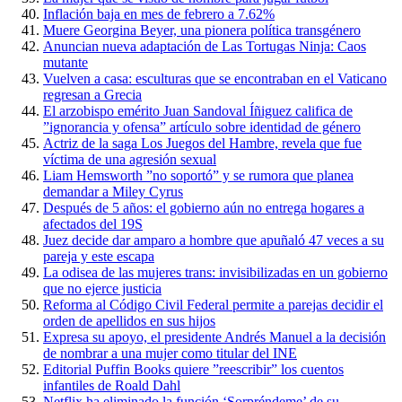
Inflación baja en mes de febrero a 7.62%
Muere Georgina Beyer, una pionera política transgénero
Anuncian nueva adaptación de Las Tortugas Ninja: Caos
mutante
Vuelven a casa: esculturas que se encontraban en el Vaticano
regresan a Grecia
El arzobispo emérito Juan Sandoval Íñiguez califica de
”ignorancia y ofensa” artículo sobre identidad de género
Actriz de la saga Los Juegos del Hambre, revela que fue
víctima de una agresión sexual
Liam Hemsworth ”no soportó” y se rumora que planea
demandar a Miley Cyrus
Después de 5 años: el gobierno aún no entrega hogares a
afectados del 19S
Juez decide dar amparo a hombre que apuñaló 47 veces a su
pareja y este escapa
La odisea de las mujeres trans: invisibilizadas en un gobierno
que no ejerce justicia
Reforma al Código Civil Federal permite a parejas decidir el
orden de apellidos en sus hijos
Expresa su apoyo, el presidente Andrés Manuel a la decisión
de nombrar a una mujer como titular del INE
Editorial Puffin Books quiere ”reescribir” los cuentos
infantiles de Roald Dahl
Netflix ha eliminado la función ‘Sorpréndeme’ de su