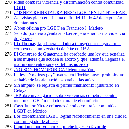
Piden combatir violencia y discriminación contra comunidad
LGBT
¡DISNEY REINSTAURA BESO LGBT EN LIGHTYEAR!
Activistas piden en Tijuana el fin del Título 42 de expulsión
de migrantes
Abren oficina pro LGBT en Francisco I. Madero
Senado pondera agenda sinaloense para erradicar la violencia
de género
Lia Thomas, la primera nadadora transgénero en ganar una
competencia universitaria de élite en USA
El Congreso de Guatemala ha aprobado una ley que penaliza
a las mujeres que acuden al aborto y que, además, ilegaliza el
matrimonio entre parejas del mismo sexo
¡NO SOY HOMOFÓBICA! Menciona Yuri
La ley “No digas gay” avanza en Florida; busca prohibir que
se hable de la orientación sexual en las aulas
Sin amparo, se registra el primer matrimonio igualitario en
Celaya
JEP abre investigación sobre violencias cometidas contra
menores LGBT reclutados durante el conflicto
Caso Junior Nieto: crímenes de odio contra la comunidad
LGBT en México
Los colombianos LGBT logran reconocimiento en una ciudad
con un legado de abusos
Importante que Veracruz apruebe leyes en favor de