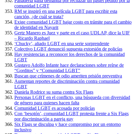
Panadería gana demanda por rechazar un pastel pedido por la
comunidad LGBT
RM se inspiró en una película LGBT para escribir esta
canción, ¿de cuál se trata?
Exige comunidad LGBT bajar costo en trámite para el cambio
de identidad en Nayarit
Gertz Manero es Juez y parte en el caso UDLAP, dice la UIF
– Ricardo Raphael
‘Chucky’, aliado LGBT en una serie sorprendente
Colectivo LGBT denunció supuesta extorsión de policías
Hay resistencias a reconocer los derechos de la comunidad
LGBT
Gustavo Adolfo Infante hace declaraciones sobre reírse de
“Gorditos” y “Comunidad LGBT”
Buscan que crímenes de odio ameriten prisión preventiva
Aumentan reportes de discriminación contra comunidad
LGBT
Daniela Rodrice su suma contra Six Flags
Personas LGBT en el conflicto, una búsqueda con diversidad
de género para quienes hacen falta
Comunidad LGBT es acosada por policías
Con ‘besotón’, comunidad LGBT protesta frente a Six Flags
por discriminación a pareja gay
Six Flags se disculpa y hace compromiso por un entorno
inclusivo