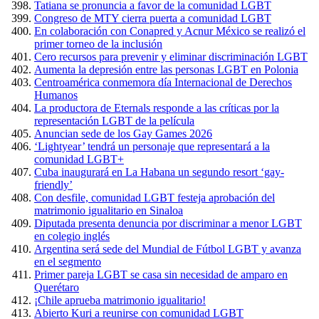
Tatiana se pronuncia a favor de la comunidad LGBT
Congreso de MTY cierra puerta a comunidad LGBT
En colaboración con Conapred y Acnur México se realizó el
primer torneo de la inclusión
Cero recursos para prevenir y eliminar discriminación LGBT
Aumenta la depresión entre las personas LGBT en Polonia
Centroamérica conmemora día Internacional de Derechos
Humanos
La productora de Eternals responde a las críticas por la
representación LGBT de la película
Anuncian sede de los Gay Games 2026
‘Lightyear’ tendrá un personaje que representará a la
comunidad LGBT+
Cuba inaugurará en La Habana un segundo resort ‘gay-
friendly’
Con desfile, comunidad LGBT festeja aprobación del
matrimonio igualitario en Sinaloa
Diputada presenta denuncia por discriminar a menor LGBT
en colegio inglés
Argentina será sede del Mundial de Fútbol LGBT y avanza
en el segmento
Primer pareja LGBT se casa sin necesidad de amparo en
Querétaro
¡Chile aprueba matrimonio igualitario!
Abierto Kuri a reunirse con comunidad LGBT