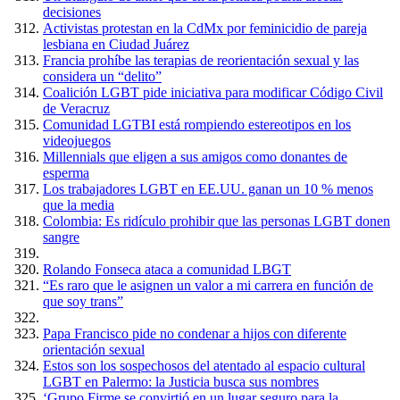
decisiones
Activistas protestan en la CdMx por feminicidio de pareja
lesbiana en Ciudad Juárez
Francia prohíbe las terapias de reorientación sexual y las
considera un “delito”
Coalición LGBT pide iniciativa para modificar Código Civil
de Veracruz
Comunidad LGTBI está rompiendo estereotipos en los
videojuegos
Millennials que eligen a sus amigos como donantes de
esperma
Los trabajadores LGBT en EE.UU. ganan un 10 % menos
que la media
Colombia: Es ridículo prohibir que las personas LGBT donen
sangre
Rolando Fonseca ataca a comunidad LBGT
“Es raro que le asignen un valor a mi carrera en función de
que soy trans”
Papa Francisco pide no condenar a hijos con diferente
orientación sexual
Estos son los sospechosos del atentado al espacio cultural
LGBT en Palermo: la Justicia busca sus nombres
‘Grupo Firme se convirtió en un lugar seguro para la