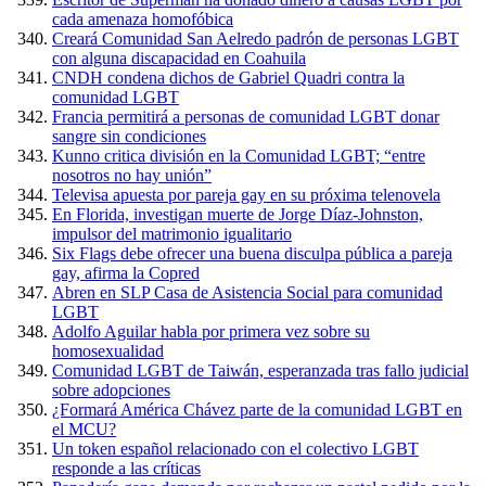
cada amenaza homofóbica
Creará Comunidad San Aelredo padrón de personas LGBT
con alguna discapacidad en Coahuila
CNDH condena dichos de Gabriel Quadri contra la
comunidad LGBT
Francia permitirá a personas de comunidad LGBT donar
sangre sin condiciones
Kunno critica división en la Comunidad LGBT; “entre
nosotros no hay unión”
Televisa apuesta por pareja gay en su próxima telenovela
En Florida, investigan muerte de Jorge Díaz-Johnston,
impulsor del matrimonio igualitario
Six Flags debe ofrecer una buena disculpa pública a pareja
gay, afirma la Copred
Abren en SLP Casa de Asistencia Social para comunidad
LGBT
Adolfo Aguilar habla por primera vez sobre su
homosexualidad
Comunidad LGBT de Taiwán, esperanzada tras fallo judicial
sobre adopciones
¿Formará América Chávez parte de la comunidad LGBT en
el MCU?
Un token español relacionado con el colectivo LGBT
responde a las críticas