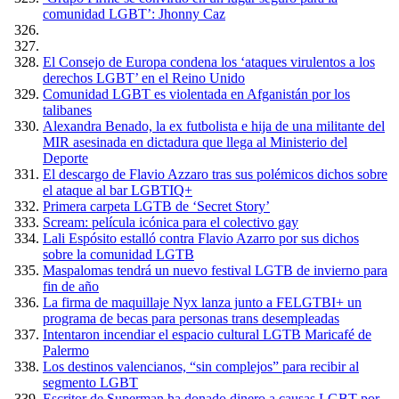
comunidad LGBT’: Jhonny Caz
El Consejo de Europa condena los ‘ataques virulentos a los
derechos LGBT’ en el Reino Unido
Comunidad LGBT es violentada en Afganistán por los
talibanes
Alexandra Benado, la ex futbolista e hija de una militante del
MIR asesinada en dictadura que llega al Ministerio del
Deporte
El descargo de Flavio Azzaro tras sus polémicos dichos sobre
el ataque al bar LGBTIQ+
Primera carpeta LGTB de ‘Secret Story’
Scream: película icónica para el colectivo gay
Lali Espósito estalló contra Flavio Azarro por sus dichos
sobre la comunidad LGTB
Maspalomas tendrá un nuevo festival LGTB de invierno para
fin de año
La firma de maquillaje Nyx lanza junto a FELGTBI+ un
programa de becas para personas trans desempleadas
Intentaron incendiar el espacio cultural LGTB Maricafé de
Palermo
Los destinos valencianos, “sin complejos” para recibir al
segmento LGBT
Escritor de Superman ha donado dinero a causas LGBT por