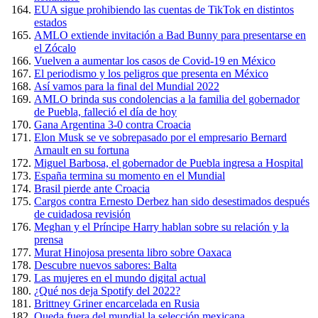
EUA sigue prohibiendo las cuentas de TikTok en distintos
estados
AMLO extiende invitación a Bad Bunny para presentarse en
el Zócalo
Vuelven a aumentar los casos de Covid-19 en México
El periodismo y los peligros que presenta en México
Así vamos para la final del Mundial 2022
AMLO brinda sus condolencias a la familia del gobernador
de Puebla, falleció el día de hoy
Gana Argentina 3-0 contra Croacia
Elon Musk se ve sobrepasado por el empresario Bernard
Arnault en su fortuna
Miguel Barbosa, el gobernador de Puebla ingresa a Hospital
España termina su momento en el Mundial
Brasil pierde ante Croacia
Cargos contra Ernesto Derbez han sido desestimados después
de cuidadosa revisión
Meghan y el Príncipe Harry hablan sobre su relación y la
prensa
Murat Hinojosa presenta libro sobre Oaxaca
Descubre nuevos sabores: Balta
Las mujeres en el mundo digital actual
¿Qué nos deja Spotify del 2022?
Brittney Griner encarcelada en Rusia
Queda fuera del mundial la selección mexicana