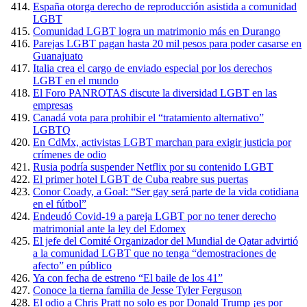
España otorga derecho de reproducción asistida a comunidad
LGBT
Comunidad LGBT logra un matrimonio más en Durango
Parejas LGBT pagan hasta 20 mil pesos para poder casarse en
Guanajuato
Italia crea el cargo de enviado especial por los derechos
LGBT en el mundo
El Foro PANROTAS discute la diversidad LGBT en las
empresas
Canadá vota para prohibir el “tratamiento alternativo”
LGBTQ
En CdMx, activistas LGBT marchan para exigir justicia por
crímenes de odio
Rusia podría suspender Netflix por su contenido LGBT
El primer hotel LGBT de Cuba reabre sus puertas
Conor Coady, a Goal: “Ser gay será parte de la vida cotidiana
en el fútbol”
Endeudó Covid-19 a pareja LGBT por no tener derecho
matrimonial ante la ley del Edomex
El jefe del Comité Organizador del Mundial de Qatar advirtió
a la comunidad LGBT que no tenga “demostraciones de
afecto” en público
Ya con fecha de estreno “El baile de los 41”
Conoce la tierna familia de Jesse Tyler Ferguson
El odio a Chris Pratt no solo es por Donald Trump ¡es por