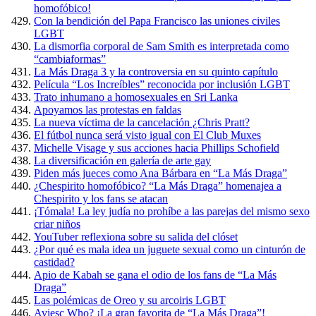
homofóbico!
Con la bendición del Papa Francisco las uniones civiles
LGBT
La dismorfia corporal de Sam Smith es interpretada como
“cambiaformas”
La Más Draga 3 y la controversia en su quinto capítulo
Película “Los Increíbles” reconocida por inclusión LGBT
Trato inhumano a homosexuales en Sri Lanka
Apoyamos las protestas en faldas
La nueva víctima de la cancelación ¿Chris Pratt?
El fútbol nunca será visto igual con El Club Muxes
Michelle Visage y sus acciones hacia Phillips Schofield
La diversificación en galería de arte gay
Piden más jueces como Ana Bárbara en “La Más Draga”
¿Chespirito homofóbico? “La Más Draga” homenajea a
Chespirito y los fans se atacan
¡Tómala! La ley judía no prohíbe a las parejas del mismo sexo
criar niños
YouTuber reflexiona sobre su salida del clóset
¿Por qué es mala idea un juguete sexual como un cinturón de
castidad?
Apio de Kabah se gana el odio de los fans de “La Más
Draga”
Las polémicas de Oreo y su arcoiris LGBT
Aviesc Who? ¡La gran favorita de “La Más Draga”!