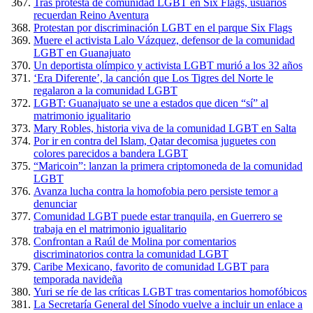
Tras protesta de comunidad LGBT en Six Flags, usuarios
recuerdan Reino Aventura
Protestan por discriminación LGBT en el parque Six Flags
Muere el activista Lalo Vázquez, defensor de la comunidad
LGBT en Guanajuato
Un deportista olímpico y activista LGBT murió a los 32 años
‘Era Diferente’, la canción que Los Tigres del Norte le
regalaron a la comunidad LGBT
LGBT: Guanajuato se une a estados que dicen “sí” al
matrimonio igualitario
Mary Robles, historia viva de la comunidad LGBT en Salta
Por ir en contra del Islam, Qatar decomisa juguetes con
colores parecidos a bandera LGBT
“Maricoin”: lanzan la primera criptomoneda de la comunidad
LGBT
Avanza lucha contra la homofobia pero persiste temor a
denunciar
Comunidad LGBT puede estar tranquila, en Guerrero se
trabaja en el matrimonio igualitario
Confrontan a Raúl de Molina por comentarios
discriminatorios contra la comunidad LGBT
Caribe Mexicano, favorito de comunidad LGBT para
temporada navideña
Yuri se ríe de las críticas LGBT tras comentarios homofóbicos
La Secretaría General del Sínodo vuelve a incluir un enlace a