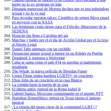
mujer no lo es: protestas en Irán
Diputada transexual de Morena declara que es una trabajadora
sexual y no lo ve mal
Para recordar nuestras raíces: Científico de origen Maya estará
en proyecto con la NASA
Las feministas como riesgo para el Ejército: filtraciones de la
SEDENA
Huracán Ian llega a Carolina del sur
Marchas y bailes por el el día de Acción Global por el Acceso
al Aborto Legal
Daniel Tabe amenaza con un cuchillo
Denuncian ataque sexual a menor en un Kínder en Puebla
Deadpool 3: tenemos a Wolverine
Cuba se suma como el país #34 en aprobar el matrimonio
igualitario
The Whale, la nueva película de Brendan Fraser
Grupo Firme ondea bandera LGBTQ+ en concierto
Elton John da un concierto en la casa Blanca
La comida hasta la puerta de tu casa
El último adiós: funeral de la Reina Isabel II
Gabriel Santos: Mexicano conquistando en el mundo NFT
Hamilton Homofóbico: iglesia en Texas plagia el famoso
musical
¿La viruela del mono viene de la comunidad LGBT+?