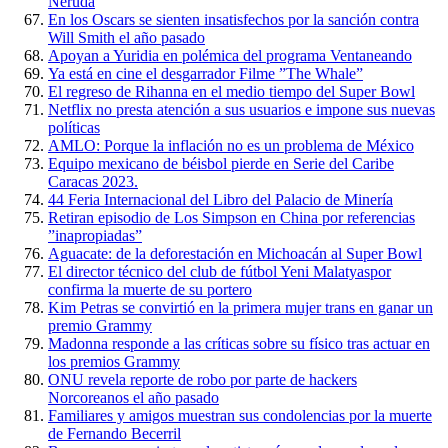
Neruda
En los Oscars se sienten insatisfechos por la sanción contra
Will Smith el año pasado
Apoyan a Yuridia en polémica del programa Ventaneando
Ya está en cine el desgarrador Filme ”The Whale”
El regreso de Rihanna en el medio tiempo del Super Bowl
Netflix no presta atención a sus usuarios e impone sus nuevas
políticas
AMLO: Porque la inflación no es un problema de México
Equipo mexicano de béisbol pierde en Serie del Caribe
Caracas 2023.
44 Feria Internacional del Libro del Palacio de Minería
Retiran episodio de Los Simpson en China por referencias
”inapropiadas”
Aguacate: de la deforestación en Michoacán al Super Bowl
El director técnico del club de fútbol Yeni Malatyaspor
confirma la muerte de su portero
Kim Petras se convirtió en la primera mujer trans en ganar un
premio Grammy
Madonna responde a las críticas sobre su físico tras actuar en
los premios Grammy
ONU revela reporte de robo por parte de hackers
Norcoreanos el año pasado
Familiares y amigos muestran sus condolencias por la muerte
de Fernando Becerril