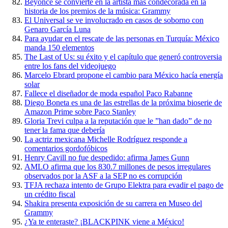
Beyonce se convierte en la artista más condecorada en la
historia de los premios de la música: Grammy
El Universal se ve involucrado en casos de soborno con
Genaro García Luna
Para ayudar en el rescate de las personas en Turquía: México
manda 150 elementos
The Last of Us: su éxito y el capítulo que generó controversia
entre los fans del videojuego
Marcelo Ebrard propone el cambio para México hacía energía
solar
Fallece el diseñador de moda español Paco Rabanne
Diego Boneta es una de las estrellas de la próxima bioserie de
Amazon Prime sobre Paco Stanley
Gloria Trevi culpa a la reputación que le ”han dado” de no
tener la fama que debería
La actriz mexicana Michelle Rodríguez responde a
comentarios gordofóbicos
Henry Cavill no fue despedido: afirma James Gunn
AMLO afirma que los 830.7 millones de pesos irregulares
observados por la ASF a la SEP no es corrupción
TFJA rechaza intento de Grupo Elektra para evadir el pago de
un crédito fiscal
Shakira presenta exposición de su carrera en Museo del
Grammy
¿Ya te enteraste? ¡BLACKPINK viene a México!