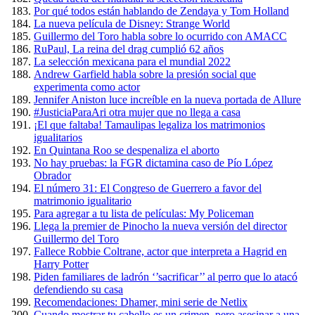
Por qué todos están hablando de Zendaya y Tom Holland
La nueva película de Disney: Strange World
Guillermo del Toro habla sobre lo ocurrido con AMACC
RuPaul, La reina del drag cumplió 62 años
La selección mexicana para el mundial 2022
Andrew Garfield habla sobre la presión social que
experimenta como actor
Jennifer Aniston luce increíble en la nueva portada de Allure
#JusticiaParaAri otra mujer que no llega a casa
¡El que faltaba! Tamaulipas legaliza los matrimonios
igualitarios
En Quintana Roo se despenaliza el aborto
No hay pruebas: la FGR dictamina caso de Pío López
Obrador
El número 31: El Congreso de Guerrero a favor del
matrimonio igualitario
Para agregar a tu lista de películas: My Policeman
Llega la premier de Pinocho la nueva versión del director
Guillermo del Toro
Fallece Robbie Coltrane, actor que interpreta a Hagrid en
Harry Potter
Piden familiares de ladrón ‘’sacrificar’’ al perro que lo atacó
defendiendo su casa
Recomendaciones: Dhamer, mini serie de Netlix
Cuando mostrar tu cabello es un crimen, pero asesinar a una