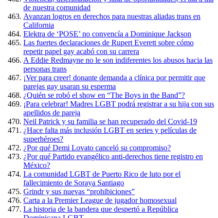
de nuestra comunidad
Avanzan logros en derechos para nuestras aliadas trans en
California
Elektra de ‘POSE’ no convencía a Dominique Jackson
Las fuertes declaraciones de Rupert Everett sobre cómo
repetir papel gay acabó con su carrera
A Eddie Redmayne no le son indiferentes los abusos hacia las
personas trans
¡Ver para creer! donante demanda a clínica por permitir que
parejas gay usaran su esperma
¿Quién se robó el show en “The Boys in the Band”?
¡Para celebrar! Madres LGBT podrá registrar a su hija con sus
apellidos de pareja
Neil Patrick y su familia se han recuperado del Covid-19
¿Hace falta más inclusión LGBT en series y películas de
superhéroes?
¿Por qué Demi Lovato canceló su compromiso?
¿Por qué Partido evangélico anti-derechos tiene registro en
México?
La comunidad LGBT de Puerto Rico de luto por el
fallecimiento de Soraya Santiago
Grindr y sus nuevas “prohibiciones”
Carta a la Premier League de jugador homosexual
La historia de la bandera que despertó a República
Dominicana LGBT