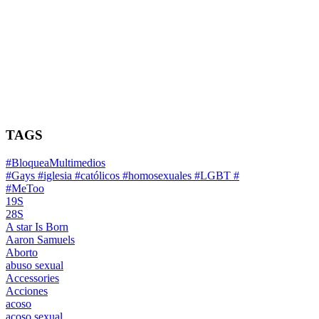
TAGS
#BloqueaMultimedios
#Gays #iglesia #católicos #homosexuales #LGBT #
#MeToo
19S
28S
A star Is Born
Aaron Samuels
Aborto
abuso sexual
Accessories
Acciones
acoso
acoso sexual