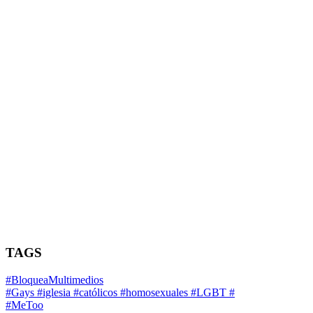
TAGS
#BloqueaMultimedios
#Gays #iglesia #católicos #homosexuales #LGBT #
#MeToo