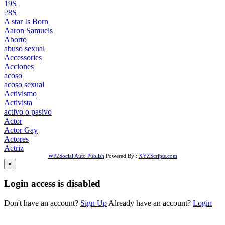
19S
28S
A star Is Born
Aaron Samuels
Aborto
abuso sexual
Accessories
Acciones
acoso
acoso sexual
Activismo
Activista
activo o pasivo
Actor
Actor Gay
Actores
Actriz
WP2Social Auto Publish
Powered By :
XYZScripts.com
×
Login access is disabled
Don't have an account?
Sign Up
Already have an account?
Login