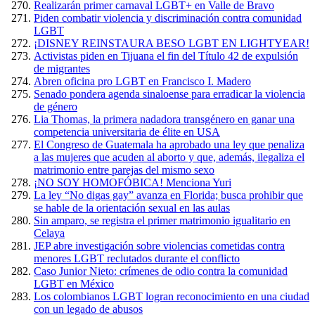
Realizarán primer carnaval LGBT+ en Valle de Bravo
Piden combatir violencia y discriminación contra comunidad
LGBT
¡DISNEY REINSTAURA BESO LGBT EN LIGHTYEAR!
Activistas piden en Tijuana el fin del Título 42 de expulsión
de migrantes
Abren oficina pro LGBT en Francisco I. Madero
Senado pondera agenda sinaloense para erradicar la violencia
de género
Lia Thomas, la primera nadadora transgénero en ganar una
competencia universitaria de élite en USA
El Congreso de Guatemala ha aprobado una ley que penaliza
a las mujeres que acuden al aborto y que, además, ilegaliza el
matrimonio entre parejas del mismo sexo
¡NO SOY HOMOFÓBICA! Menciona Yuri
La ley “No digas gay” avanza en Florida; busca prohibir que
se hable de la orientación sexual en las aulas
Sin amparo, se registra el primer matrimonio igualitario en
Celaya
JEP abre investigación sobre violencias cometidas contra
menores LGBT reclutados durante el conflicto
Caso Junior Nieto: crímenes de odio contra la comunidad
LGBT en México
Los colombianos LGBT logran reconocimiento en una ciudad
con un legado de abusos