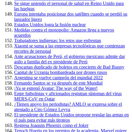
Se sigue uniendo el personal de salud en Reino Unido para
las huelgas
Europa intentaba posicionar dos satélites cuando se perdió su
lanzador ligero
Estados Unidos logra la fusión nuclear
Medidas contra el monopolio: Amazon llega a nuevos
acuerdos
Trabajadores indígenas: los retos que enfrentan
Xiaomi se suma a las empresas tecnológicas que comienzan
recortes de personal
Ante acusaciones de Perú, el gobierno mexicano admite dar
asilo a familia del ex presidente de Perú
Descartan duplicado de boletos en concierto de Bad Bunny
Capital de Ucrania bombardeada por drones rusos
Argentina se vuelve campeón del mundial 2022
Fernando Santos se va después de este Mundial
¡Ya se estrenó Avatar: The way of the Water!
Entre futbolistas y aficionados registran síntomas del virus
MERS-CoV en Qatar
¿Tienen apoyo los periodistas? AMLO se expresa sobre el
atentado a Ciro Gómez Leyva
El presidente de Estados Unidos propone regular las armas en
el país para evitar más tiroteos
Regresa Joaquin Phoenix como el Joker
Tenoch Huerta en los premios de la academia, Marvel quiere