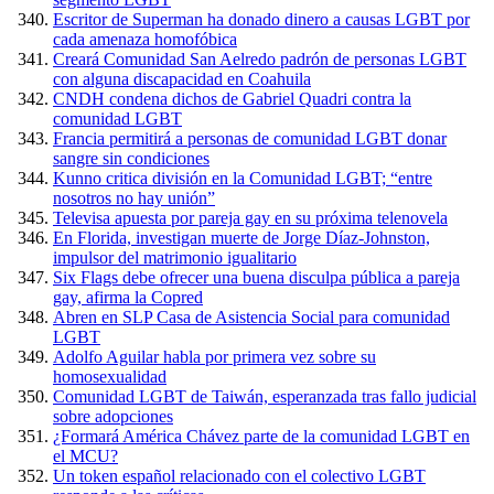
Escritor de Superman ha donado dinero a causas LGBT por
cada amenaza homofóbica
Creará Comunidad San Aelredo padrón de personas LGBT
con alguna discapacidad en Coahuila
CNDH condena dichos de Gabriel Quadri contra la
comunidad LGBT
Francia permitirá a personas de comunidad LGBT donar
sangre sin condiciones
Kunno critica división en la Comunidad LGBT; “entre
nosotros no hay unión”
Televisa apuesta por pareja gay en su próxima telenovela
En Florida, investigan muerte de Jorge Díaz-Johnston,
impulsor del matrimonio igualitario
Six Flags debe ofrecer una buena disculpa pública a pareja
gay, afirma la Copred
Abren en SLP Casa de Asistencia Social para comunidad
LGBT
Adolfo Aguilar habla por primera vez sobre su
homosexualidad
Comunidad LGBT de Taiwán, esperanzada tras fallo judicial
sobre adopciones
¿Formará América Chávez parte de la comunidad LGBT en
el MCU?
Un token español relacionado con el colectivo LGBT