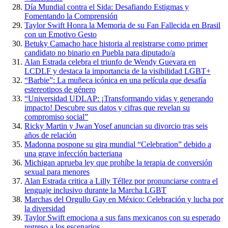
Día Mundial contra el Sida: Desafiando Estigmas y
Fomentando la Comprensión
Taylor Swift Honra la Memoria de su Fan Fallecida en Brasil
con un Emotivo Gesto
Betuky Camacho hace historia al registrarse como primer
candidato no binario en Puebla para diputado/a
Alan Estrada celebra el triunfo de Wendy Guevara en
LCDLF y destaca la importancia de la visibilidad LGBT+
“Barbie”: La muñeca icónica en una película que desafía
estereotipos de género
“Universidad UDLAP: ¡Transformando vidas y generando
impacto! Descubre sus datos y cifras que revelan su
compromiso social”
Ricky Martin y Jwan Yosef anuncian su divorcio tras seis
años de relación
Madonna pospone su gira mundial “Celebration” debido a
una grave infección bacteriana
Michigan aprueba ley que prohíbe la terapia de conversión
sexual para menores
Alan Estrada critica a Lilly Téllez por pronunciarse contra el
lenguaje inclusivo durante la Marcha LGBT
Marchas del Orgullo Gay en México: Celebración y lucha por
la diversidad
Taylor Swift emociona a sus fans mexicanos con su esperado
regreso a los escenarios