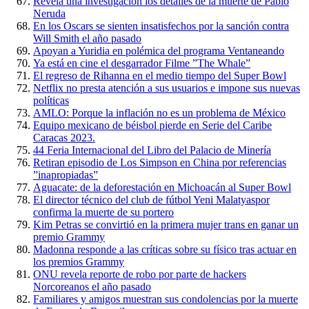
Revela una investigación los detalles de la muerte de Pablo
Neruda
En los Oscars se sienten insatisfechos por la sanción contra
Will Smith el año pasado
Apoyan a Yuridia en polémica del programa Ventaneando
Ya está en cine el desgarrador Filme ”The Whale”
El regreso de Rihanna en el medio tiempo del Super Bowl
Netflix no presta atención a sus usuarios e impone sus nuevas
políticas
AMLO: Porque la inflación no es un problema de México
Equipo mexicano de béisbol pierde en Serie del Caribe
Caracas 2023.
44 Feria Internacional del Libro del Palacio de Minería
Retiran episodio de Los Simpson en China por referencias
”inapropiadas”
Aguacate: de la deforestación en Michoacán al Super Bowl
El director técnico del club de fútbol Yeni Malatyaspor
confirma la muerte de su portero
Kim Petras se convirtió en la primera mujer trans en ganar un
premio Grammy
Madonna responde a las críticas sobre su físico tras actuar en
los premios Grammy
ONU revela reporte de robo por parte de hackers
Norcoreanos el año pasado
Familiares y amigos muestran sus condolencias por la muerte