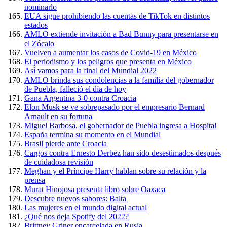
nominarlo
EUA sigue prohibiendo las cuentas de TikTok en distintos
estados
AMLO extiende invitación a Bad Bunny para presentarse en
el Zócalo
Vuelven a aumentar los casos de Covid-19 en México
El periodismo y los peligros que presenta en México
Así vamos para la final del Mundial 2022
AMLO brinda sus condolencias a la familia del gobernador
de Puebla, falleció el día de hoy
Gana Argentina 3-0 contra Croacia
Elon Musk se ve sobrepasado por el empresario Bernard
Arnault en su fortuna
Miguel Barbosa, el gobernador de Puebla ingresa a Hospital
España termina su momento en el Mundial
Brasil pierde ante Croacia
Cargos contra Ernesto Derbez han sido desestimados después
de cuidadosa revisión
Meghan y el Príncipe Harry hablan sobre su relación y la
prensa
Murat Hinojosa presenta libro sobre Oaxaca
Descubre nuevos sabores: Balta
Las mujeres en el mundo digital actual
¿Qué nos deja Spotify del 2022?
Brittney Griner encarcelada en Rusia