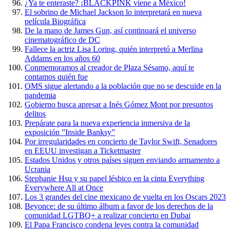
¿Ya te enteraste? ¡BLACKPINK viene a México!
El sobrino de Michael Jackson lo interpretará en nueva
película Biográfica
De la mano de James Gun, así continuará el universo
cinematográfico de DC
Fallece la actriz Lisa Loring, quién interpretó a Merlina
Addams en los años 60
Conmemoramos al creador de Plaza Sésamo, aquí te
contamos quién fue
OMS sigue alertando a la población que no se descuide en la
pandemia
Gobierno busca apresar a Inés Gómez Mont por presuntos
delitos
Prepárate para la nueva experiencia inmersiva de la
exposición ”Inside Banksy”
Por irregularidades en concierto de Taylor Swift, Senadores
en EEUU investigan a Ticketmaster
Estados Unidos y otros países siguen enviando armamento a
Ucrania
Stephanie Hsu y su papel lésbico en la cinta Everything
Everywhere All at Once
Los 3 grandes del cine mexicano de vuelta en los Oscars 2023
Beyonce: de su último álbum a favor de los derechos de la
comunidad LGTBQ+ a realizar concierto en Dubai
El Papa Francisco condena leyes contra la comunidad