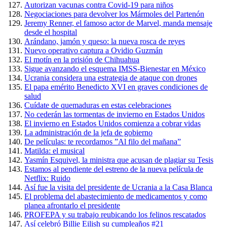
Autorizan vacunas contra Covid-19 para niños
Negociaciones para devolver los Mármoles del Partenón
Jeremy Renner, el famoso actor de Marvel, manda mensaje
desde el hospital
Arándano, jamón y queso: la nueva rosca de reyes
Nuevo operativo captura a Ovidio Guzmán
El motín en la prisión de Chihuahua
Sigue avanzando el esquema IMSS-Bienestar en México
Ucrania considera una estrategia de ataque con drones
El papa emérito Benedicto XVI en graves condiciones de
salud
Cuídate de quemaduras en estas celebraciones
No cederán las tormentas de invierno en Estados Unidos
El invierno en Estados Unidos comienza a cobrar vidas
La administración de la jefa de gobierno
De películas: te recordamos ”Al filo del mañana”
Matilda: el musical
Yasmín Esquivel, la ministra que acusan de plagiar su Tesis
Estamos al pendiente del estreno de la nueva película de
Netflix: Ruido
Así fue la visita del presidente de Ucrania a la Casa Blanca
El problema del abastecimiento de medicamentos y como
planea afrontarlo el presidente
PROFEPA y su trabajo reubicando los felinos rescatados
Así celebró Billie Eilish su cumpleaños #21