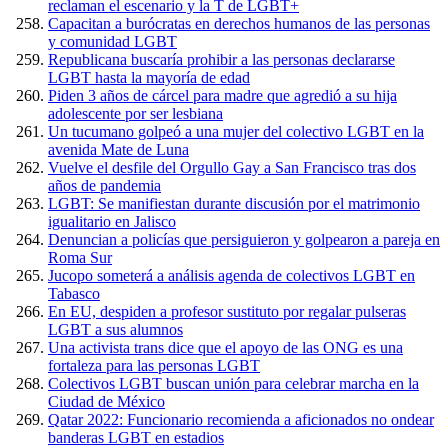
reclaman el escenario y la T de LGBT+
Capacitan a burócratas en derechos humanos de las personas
y comunidad LGBT
Republicana buscaría prohibir a las personas declararse
LGBT hasta la mayoría de edad
Piden 3 años de cárcel para madre que agredió a su hija
adolescente por ser lesbiana
Un tucumano golpeó a una mujer del colectivo LGBT en la
avenida Mate de Luna
Vuelve el desfile del Orgullo Gay a San Francisco tras dos
años de pandemia
LGBT: Se manifiestan durante discusión por el matrimonio
igualitario en Jalisco
Denuncian a policías que persiguieron y golpearon a pareja en
Roma Sur
Jucopo someterá a análisis agenda de colectivos LGBT en
Tabasco
En EU, despiden a profesor sustituto por regalar pulseras
LGBT a sus alumnos
Una activista trans dice que el apoyo de las ONG es una
fortaleza para las personas LGBT
Colectivos LGBT buscan unión para celebrar marcha en la
Ciudad de México
Qatar 2022: Funcionario recomienda a aficionados no ondear
banderas LGBT en estadios