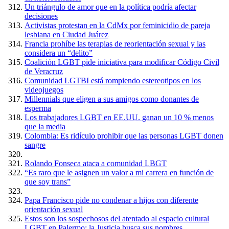
Un triángulo de amor que en la política podría afectar
decisiones
Activistas protestan en la CdMx por feminicidio de pareja
lesbiana en Ciudad Juárez
Francia prohíbe las terapias de reorientación sexual y las
considera un “delito”
Coalición LGBT pide iniciativa para modificar Código Civil
de Veracruz
Comunidad LGTBI está rompiendo estereotipos en los
videojuegos
Millennials que eligen a sus amigos como donantes de
esperma
Los trabajadores LGBT en EE.UU. ganan un 10 % menos
que la media
Colombia: Es ridículo prohibir que las personas LGBT donen
sangre
Rolando Fonseca ataca a comunidad LBGT
“Es raro que le asignen un valor a mi carrera en función de
que soy trans”
Papa Francisco pide no condenar a hijos con diferente
orientación sexual
Estos son los sospechosos del atentado al espacio cultural
LGBT en Palermo: la Justicia busca sus nombres