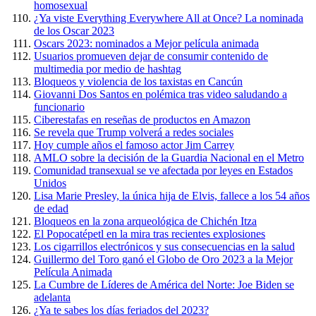
homosexual
¿Ya viste Everything Everywhere All at Once? La nominada
de los Oscar 2023
Oscars 2023: nominados a Mejor película animada
Usuarios promueven dejar de consumir contenido de
multimedia por medio de hashtag
Bloqueos y violencia de los taxistas en Cancún
Giovanni Dos Santos en polémica tras video saludando a
funcionario
Ciberestafas en reseñas de productos en Amazon
Se revela que Trump volverá a redes sociales
Hoy cumple años el famoso actor Jim Carrey
AMLO sobre la decisión de la Guardia Nacional en el Metro
Comunidad transexual se ve afectada por leyes en Estados
Unidos
Lisa Marie Presley, la única hija de Elvis, fallece a los 54 años
de edad
Bloqueos en la zona arqueológica de Chichén Itza
El Popocatépetl en la mira tras recientes explosiones
Los cigarrillos electrónicos y sus consecuencias en la salud
Guillermo del Toro ganó el Globo de Oro 2023 a la Mejor
Película Animada
La Cumbre de Líderes de América del Norte: Joe Biden se
adelanta
¿Ya te sabes los días feriados del 2023?