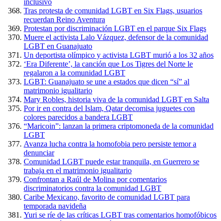
inclusivo
Tras protesta de comunidad LGBT en Six Flags, usuarios
recuerdan Reino Aventura
Protestan por discriminación LGBT en el parque Six Flags
Muere el activista Lalo Vázquez, defensor de la comunidad
LGBT en Guanajuato
Un deportista olímpico y activista LGBT murió a los 32 años
‘Era Diferente’, la canción que Los Tigres del Norte le
regalaron a la comunidad LGBT
LGBT: Guanajuato se une a estados que dicen “sí” al
matrimonio igualitario
Mary Robles, historia viva de la comunidad LGBT en Salta
Por ir en contra del Islam, Qatar decomisa juguetes con
colores parecidos a bandera LGBT
“Maricoin”: lanzan la primera criptomoneda de la comunidad
LGBT
Avanza lucha contra la homofobia pero persiste temor a
denunciar
Comunidad LGBT puede estar tranquila, en Guerrero se
trabaja en el matrimonio igualitario
Confrontan a Raúl de Molina por comentarios
discriminatorios contra la comunidad LGBT
Caribe Mexicano, favorito de comunidad LGBT para
temporada navideña
Yuri se ríe de las críticas LGBT tras comentarios homofóbicos