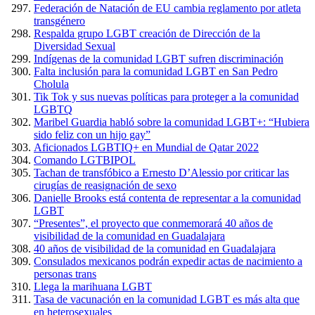
Federación de Natación de EU cambia reglamento por atleta
transgénero
Respalda grupo LGBT creación de Dirección de la
Diversidad Sexual
Indígenas de la comunidad LGBT sufren discriminación
Falta inclusión para la comunidad LGBT en San Pedro
Cholula
Tik Tok y sus nuevas políticas para proteger a la comunidad
LGBTQ
Maribel Guardia habló sobre la comunidad LGBT+: “Hubiera
sido feliz con un hijo gay”
Aficionados LGBTIQ+ en Mundial de Qatar 2022
Comando LGTBIPOL
Tachan de transfóbico a Ernesto D’Alessio por criticar las
cirugías de reasignación de sexo
Danielle Brooks está contenta de representar a la comunidad
LGBT
“Presentes”, el proyecto que conmemorará 40 años de
visibilidad de la comunidad en Guadalajara
40 años de visibilidad de la comunidad en Guadalajara
Consulados mexicanos podrán expedir actas de nacimiento a
personas trans
Llega la marihuana LGBT
Tasa de vacunación en la comunidad LGBT es más alta que
en heterosexuales