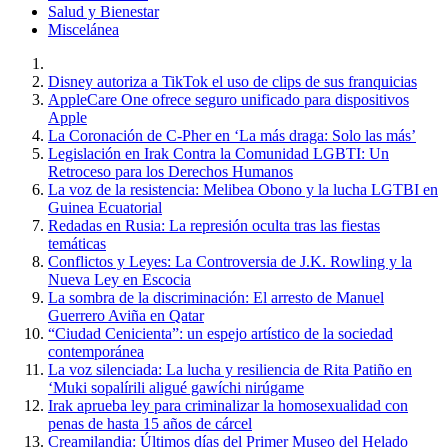
Salud y Bienestar
Miscelánea
Disney autoriza a TikTok el uso de clips de sus franquicias
AppleCare One ofrece seguro unificado para dispositivos
Apple
La Coronación de C-Pher en ‘La más draga: Solo las más’
Legislación en Irak Contra la Comunidad LGBTI: Un
Retroceso para los Derechos Humanos
La voz de la resistencia: Melibea Obono y la lucha LGTBI en
Guinea Ecuatorial
Redadas en Rusia: La represión oculta tras las fiestas
temáticas
Conflictos y Leyes: La Controversia de J.K. Rowling y la
Nueva Ley en Escocia
La sombra de la discriminación: El arresto de Manuel
Guerrero Aviña en Qatar
“Ciudad Cenicienta”: un espejo artístico de la sociedad
contemporánea
La voz silenciada: La lucha y resiliencia de Rita Patiño en
‘Muki sopalírili aligué gawíchi nirúgame
Irak aprueba ley para criminalizar la homosexualidad con
penas de hasta 15 años de cárcel
Creamilandia: Últimos días del Primer Museo del Helado