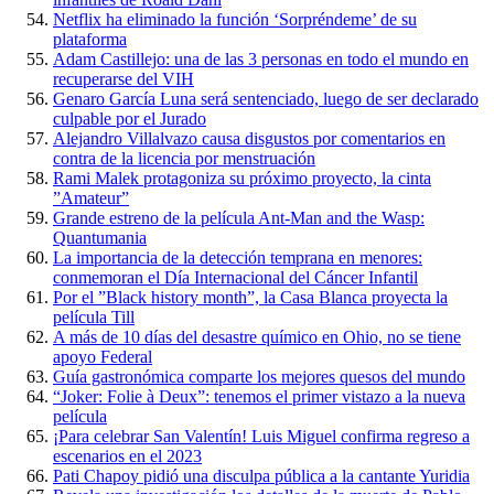
Netflix ha eliminado la función ‘Sorpréndeme’ de su
plataforma
Adam Castillejo: una de las 3 personas en todo el mundo en
recuperarse del VIH
Genaro García Luna será sentenciado, luego de ser declarado
culpable por el Jurado
Alejandro Villalvazo causa disgustos por comentarios en
contra de la licencia por menstruación
Rami Malek protagoniza su próximo proyecto, la cinta
”Amateur”
Grande estreno de la película Ant-Man and the Wasp:
Quantumania
La importancia de la detección temprana en menores:
conmemoran el Día Internacional del Cáncer Infantil
Por el ”Black history month”, la Casa Blanca proyecta la
película Till
A más de 10 días del desastre químico en Ohio, no se tiene
apoyo Federal
Guía gastronómica comparte los mejores quesos del mundo
“Joker: Folie à Deux”: tenemos el primer vistazo a la nueva
película
¡Para celebrar San Valentín! Luis Miguel confirma regreso a
escenarios en el 2023
Pati Chapoy pidió una disculpa pública a la cantante Yuridia