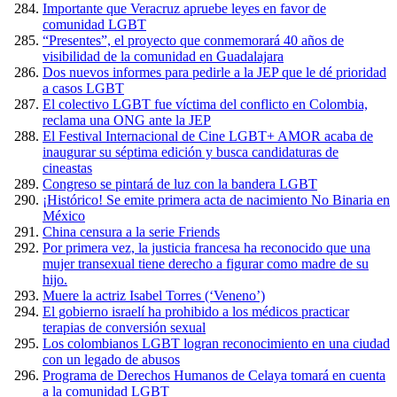
Importante que Veracruz apruebe leyes en favor de
comunidad LGBT
“Presentes”, el proyecto que conmemorará 40 años de
visibilidad de la comunidad en Guadalajara
Dos nuevos informes para pedirle a la JEP que le dé prioridad
a casos LGBT
El colectivo LGBT fue víctima del conflicto en Colombia,
reclama una ONG ante la JEP
El Festival Internacional de Cine LGBT+ AMOR acaba de
inaugurar su séptima edición y busca candidaturas de
cineastas
Congreso se pintará de luz con la bandera LGBT
¡Histórico! Se emite primera acta de nacimiento No Binaria en
México
China censura a la serie Friends
Por primera vez, la justicia francesa ha reconocido que una
mujer transexual tiene derecho a figurar como madre de su
hijo.
Muere la actriz Isabel Torres (‘Veneno’)
El gobierno israelí ha prohibido a los médicos practicar
terapias de conversión sexual
Los colombianos LGBT logran reconocimiento en una ciudad
con un legado de abusos
Programa de Derechos Humanos de Celaya tomará en cuenta
a la comunidad LGBT