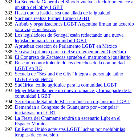
La Secretaría General del Sínodo vuelve a incluir un enlace a
un sitio del lobby LGBT
Hasta que la justicia sea una aliada de la igualdad
Suchiapa realiza Primer Torneo LGBT
Airbnb y organizaciones LGBT Argentina firman un acuerdo
para viajes inclusivos
Los legisladores de Senegal están redactando una nueva
legislación para la comunidad LGBT
Aprueban creación de Parlamento LGBT en México
Se casa la primera pareja del sexo femenino en Querétaro
El Congreso de Zacatecas aprueba el matrimonio igualitario
Buscan reconocimiento de los derechos de la comunidad
LGBT en BC
Secuela de “Sex and the City” integra a personaje latino
LGBT en su elenco
Sudáfrica, exilio agridulce para la comunidad LGBT
Mujer Maravilla tiene un nuevo romance y forma parte de la
comunidad LGBT+
Secretario de Salud de BC se reúne con organismos LGBT
Demandan a Congreso de Guanajuato por «congelar»
iniciativas pro LGBT
La Fiesta del Chamamé tendrá un escenario Lgbt en el
Espacio Mariño
En Reino Unido activistas LGBT luchan por prohibir las
terapias de conversión