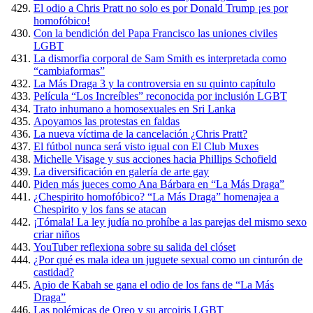
El odio a Chris Pratt no solo es por Donald Trump ¡es por
homofóbico!
Con la bendición del Papa Francisco las uniones civiles
LGBT
La dismorfia corporal de Sam Smith es interpretada como
“cambiaformas”
La Más Draga 3 y la controversia en su quinto capítulo
Película “Los Increíbles” reconocida por inclusión LGBT
Trato inhumano a homosexuales en Sri Lanka
Apoyamos las protestas en faldas
La nueva víctima de la cancelación ¿Chris Pratt?
El fútbol nunca será visto igual con El Club Muxes
Michelle Visage y sus acciones hacia Phillips Schofield
La diversificación en galería de arte gay
Piden más jueces como Ana Bárbara en “La Más Draga”
¿Chespirito homofóbico? “La Más Draga” homenajea a
Chespirito y los fans se atacan
¡Tómala! La ley judía no prohíbe a las parejas del mismo sexo
criar niños
YouTuber reflexiona sobre su salida del clóset
¿Por qué es mala idea un juguete sexual como un cinturón de
castidad?
Apio de Kabah se gana el odio de los fans de “La Más
Draga”
Las polémicas de Oreo y su arcoiris LGBT