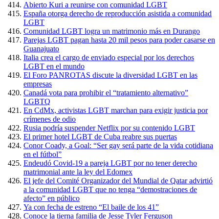
Abierto Kuri a reunirse con comunidad LGBT
España otorga derecho de reproducción asistida a comunidad
LGBT
Comunidad LGBT logra un matrimonio más en Durango
Parejas LGBT pagan hasta 20 mil pesos para poder casarse en
Guanajuato
Italia crea el cargo de enviado especial por los derechos
LGBT en el mundo
El Foro PANROTAS discute la diversidad LGBT en las
empresas
Canadá vota para prohibir el “tratamiento alternativo”
LGBTQ
En CdMx, activistas LGBT marchan para exigir justicia por
crímenes de odio
Rusia podría suspender Netflix por su contenido LGBT
El primer hotel LGBT de Cuba reabre sus puertas
Conor Coady, a Goal: “Ser gay será parte de la vida cotidiana
en el fútbol”
Endeudó Covid-19 a pareja LGBT por no tener derecho
matrimonial ante la ley del Edomex
El jefe del Comité Organizador del Mundial de Qatar advirtió
a la comunidad LGBT que no tenga “demostraciones de
afecto” en público
Ya con fecha de estreno “El baile de los 41”
Conoce la tierna familia de Jesse Tyler Ferguson