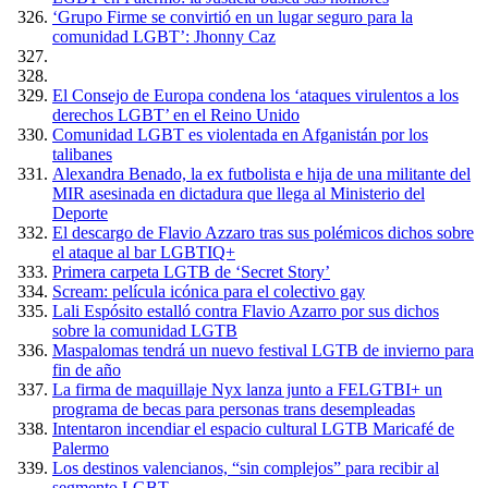
‘Grupo Firme se convirtió en un lugar seguro para la
comunidad LGBT’: Jhonny Caz
El Consejo de Europa condena los ‘ataques virulentos a los
derechos LGBT’ en el Reino Unido
Comunidad LGBT es violentada en Afganistán por los
talibanes
Alexandra Benado, la ex futbolista e hija de una militante del
MIR asesinada en dictadura que llega al Ministerio del
Deporte
El descargo de Flavio Azzaro tras sus polémicos dichos sobre
el ataque al bar LGBTIQ+
Primera carpeta LGTB de ‘Secret Story’
Scream: película icónica para el colectivo gay
Lali Espósito estalló contra Flavio Azarro por sus dichos
sobre la comunidad LGTB
Maspalomas tendrá un nuevo festival LGTB de invierno para
fin de año
La firma de maquillaje Nyx lanza junto a FELGTBI+ un
programa de becas para personas trans desempleadas
Intentaron incendiar el espacio cultural LGTB Maricafé de
Palermo
Los destinos valencianos, “sin complejos” para recibir al
segmento LGBT