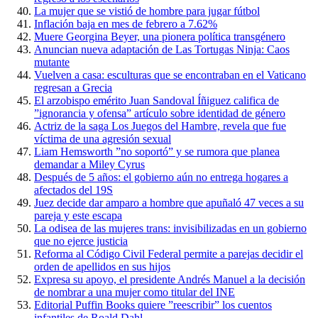
La mujer que se vistió de hombre para jugar fútbol
Inflación baja en mes de febrero a 7.62%
Muere Georgina Beyer, una pionera política transgénero
Anuncian nueva adaptación de Las Tortugas Ninja: Caos
mutante
Vuelven a casa: esculturas que se encontraban en el Vaticano
regresan a Grecia
El arzobispo emérito Juan Sandoval Íñiguez califica de
”ignorancia y ofensa” artículo sobre identidad de género
Actriz de la saga Los Juegos del Hambre, revela que fue
víctima de una agresión sexual
Liam Hemsworth ”no soportó” y se rumora que planea
demandar a Miley Cyrus
Después de 5 años: el gobierno aún no entrega hogares a
afectados del 19S
Juez decide dar amparo a hombre que apuñaló 47 veces a su
pareja y este escapa
La odisea de las mujeres trans: invisibilizadas en un gobierno
que no ejerce justicia
Reforma al Código Civil Federal permite a parejas decidir el
orden de apellidos en sus hijos
Expresa su apoyo, el presidente Andrés Manuel a la decisión
de nombrar a una mujer como titular del INE
Editorial Puffin Books quiere ”reescribir” los cuentos
infantiles de Roald Dahl