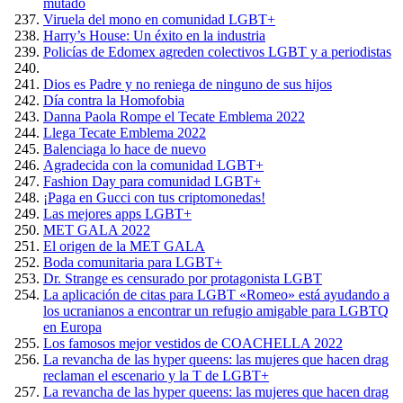
mutado
Viruela del mono en comunidad LGBT+
Harry’s House: Un éxito en la industria
Policías de Edomex agreden colectivos LGBT y a periodistas
Dios es Padre y no reniega de ninguno de sus hijos
Día contra la Homofobia
Danna Paola Rompe el Tecate Emblema 2022
Llega Tecate Emblema 2022
Balenciaga lo hace de nuevo
Agradecida con la comunidad LGBT+
Fashion Day para comunidad LGBT+
¡Paga en Gucci con tus criptomonedas!
Las mejores apps LGBT+
MET GALA 2022
El origen de la MET GALA
Boda comunitaria para LGBT+
Dr. Strange es censurado por protagonista LGBT
La aplicación de citas para LGBT «Romeo» está ayudando a
los ucranianos a encontrar un refugio amigable para LGBTQ
en Europa
Los famosos mejor vestidos de COACHELLA 2022
La revancha de las hyper queens: las mujeres que hacen drag
reclaman el escenario y la T de LGBT+
La revancha de las hyper queens: las mujeres que hacen drag