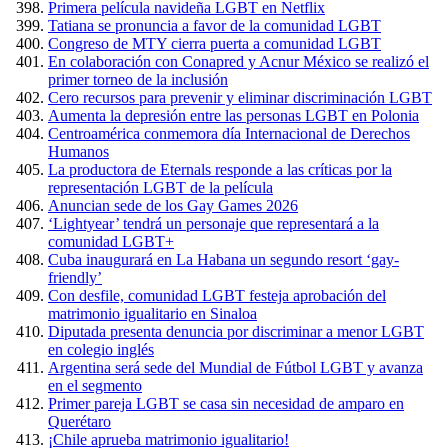
Primera película navideña LGBT en Netflix
Tatiana se pronuncia a favor de la comunidad LGBT
Congreso de MTY cierra puerta a comunidad LGBT
En colaboración con Conapred y Acnur México se realizó el
primer torneo de la inclusión
Cero recursos para prevenir y eliminar discriminación LGBT
Aumenta la depresión entre las personas LGBT en Polonia
Centroamérica conmemora día Internacional de Derechos
Humanos
La productora de Eternals responde a las críticas por la
representación LGBT de la película
Anuncian sede de los Gay Games 2026
‘Lightyear’ tendrá un personaje que representará a la
comunidad LGBT+
Cuba inaugurará en La Habana un segundo resort ‘gay-
friendly’
Con desfile, comunidad LGBT festeja aprobación del
matrimonio igualitario en Sinaloa
Diputada presenta denuncia por discriminar a menor LGBT
en colegio inglés
Argentina será sede del Mundial de Fútbol LGBT y avanza
en el segmento
Primer pareja LGBT se casa sin necesidad de amparo en
Querétaro
¡Chile aprueba matrimonio igualitario!