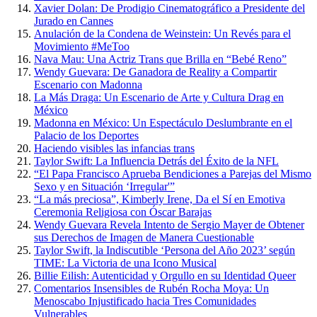
Xavier Dolan: De Prodigio Cinematográfico a Presidente del
Jurado en Cannes
Anulación de la Condena de Weinstein: Un Revés para el
Movimiento #MeToo
Nava Mau: Una Actriz Trans que Brilla en “Bebé Reno”
Wendy Guevara: De Ganadora de Reality a Compartir
Escenario con Madonna
La Más Draga: Un Escenario de Arte y Cultura Drag en
México
Madonna en México: Un Espectáculo Deslumbrante en el
Palacio de los Deportes
Haciendo visibles las infancias trans
Taylor Swift: La Influencia Detrás del Éxito de la NFL
“El Papa Francisco Aprueba Bendiciones a Parejas del Mismo
Sexo y en Situación ‘Irregular'”
“La más preciosa”, Kimberly Irene, Da el Sí en Emotiva
Ceremonia Religiosa con Óscar Barajas
Wendy Guevara Revela Intento de Sergio Mayer de Obtener
sus Derechos de Imagen de Manera Cuestionable
Taylor Swift, la Indiscutible ‘Persona del Año 2023’ según
TIME: La Victoria de una Icono Musical
Billie Eilish: Autenticidad y Orgullo en su Identidad Queer
Comentarios Insensibles de Rubén Rocha Moya: Un
Menoscabo Injustificado hacia Tres Comunidades
Vulnerables