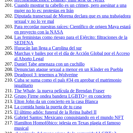
Cuando mostrar tu cabello es un crimen, pero asesinar a una
mujer no lo es: protestas en Irán
Diputada transexual de Morena declara que es una trabajadora
sexual y no lo ve mal
Para recordar nuestras raíces: Científico de origen Maya estará
en proyecto con la NASA
Las feministas como riesgo para el Ejército: filtraciones de la
SEDENA
Huracán Ian llega a Carolina del sur
Marchas y bailes por el el día de Acción Global por el Acceso
al Aborto Legal
Daniel Tabe amenaza con un cuchillo
Denuncian ataque sexual a menor en un Kínder en Puebla
Deadpool 3: tenemos a Wolverine
Cuba se suma como el país #34 en aprobar el matrimonio
igualitario
The Whale, la nueva película de Brendan Fraser
Grupo Firme ondea bandera LGBTQ+ en concierto
Elton John da un concierto en la casa Blanca
La comida hasta la puerta de tu casa
El último adiós: funeral de la Reina Isabel II
Gabriel Santos: Mexicano conquistando en el mundo NFT
Hamilton Homofóbico: iglesia en Texas plagia el famoso
musical