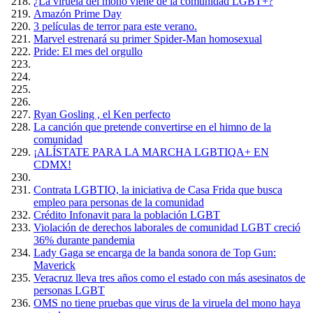
¿La viruela del mono viene de la comunidad LGBT+?
Amazón Prime Day
3 películas de terror para este verano.
Marvel estrenará su primer Spider-Man homosexual
Pride: El mes del orgullo
Ryan Gosling , el Ken perfecto
La canción que pretende convertirse en el himno de la
comunidad
¡ALÍSTATE PARA LA MARCHA LGBTIQA+ EN
CDMX!
Contrata LGBTIQ, la iniciativa de Casa Frida que busca
empleo para personas de la comunidad
Crédito Infonavit para la población LGBT
Violación de derechos laborales de comunidad LGBT creció
36% durante pandemia
Lady Gaga se encarga de la banda sonora de Top Gun:
Maverick
Veracruz lleva tres años como el estado con más asesinatos de
personas LGBT
OMS no tiene pruebas que virus de la viruela del mono haya