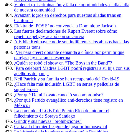
Violencia, discriminación y falta de oportunidades, el día a día
de nuestra comunidad
Avanzan logros en derechos para nuestras aliadas trans en
California
Elektra de ‘POSE’ no convencía a Dominique Jackson
Las fuertes declaraciones de Rupert Everett sobre cómo
repetir papel gay acabó con su carrera
A Eddie Redmayne no le son indiferentes los abusos hacia las
personas trans
¡Ver para creer! donante demanda a clínica por permitir que
parejas gay usaran su esperma
¿Quién se robó el show en “The Boys in the Band”?
¡Para celebrar! Madres LGBT podrá registrar a su hija con sus
apellidos de pareja
Neil Patrick y su familia se han recuperado del Covid-19
¿Hace falta más inclusión LGBT en series y películas de
superhéroes?
¿Por qué Demi Lovato canceló su compromiso?
¿Por qué Partido evangélico anti-derechos tiene registro en
México?
La comunidad LGBT de Puerto Rico de luto por el
fallecimiento de Soraya Santiago
Grindr y sus nuevas “prohibiciones”
Carta a la Premier League de jugador homosexual
La historia de la bandera que despertó a República