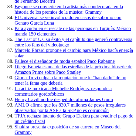
de Fernando Becerril
Beyonce se convierte en la artista más condecorada en la
historia de los premios de la música: Grammy
El Universal se ve involucrado en casos de soborno con
Genaro García Luna
Para ayudar en el rescate de las personas en Turquía: México
manda 150 elementos
The Last of Us: su éxito y el capítulo que generó controversia
entre los fans del videojuego
Marcelo Ebrard propone el cambio para México hacía energía
solar
Fallece el diseñador de moda español Paco Rabanne
Diego Boneta es una de las estrellas de la próxima bioserie de
Amazon Prime sobre Paco Stanley
Gloria Trevi culpa a la reputación que le ”han dado” de no
tener la fama que debería
La actriz mexicana Michelle Rodríguez responde a
comentarios gordofóbicos
Henry Cavill no fue despedido: afirma James Gunn
AMLO afirma que los 830.7 millones de pesos irregulares
observados por la ASF a la SEP no es corrupción
TFJA rechaza intento de Grupo Elektra para evadir el pago de
un crédito fiscal
Shakira presenta exposición de su carrera en Museo del
Grammy