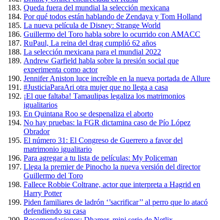
Queda fuera del mundial la selección mexicana
Por qué todos están hablando de Zendaya y Tom Holland
La nueva película de Disney: Strange World
Guillermo del Toro habla sobre lo ocurrido con AMACC
RuPaul, La reina del drag cumplió 62 años
La selección mexicana para el mundial 2022
Andrew Garfield habla sobre la presión social que
experimenta como actor
Jennifer Aniston luce increíble en la nueva portada de Allure
#JusticiaParaAri otra mujer que no llega a casa
¡El que faltaba! Tamaulipas legaliza los matrimonios
igualitarios
En Quintana Roo se despenaliza el aborto
No hay pruebas: la FGR dictamina caso de Pío López
Obrador
El número 31: El Congreso de Guerrero a favor del
matrimonio igualitario
Para agregar a tu lista de películas: My Policeman
Llega la premier de Pinocho la nueva versión del director
Guillermo del Toro
Fallece Robbie Coltrane, actor que interpreta a Hagrid en
Harry Potter
Piden familiares de ladrón ‘’sacrificar’’ al perro que lo atacó
defendiendo su casa
Recomendaciones: Dhamer, mini serie de Netlix