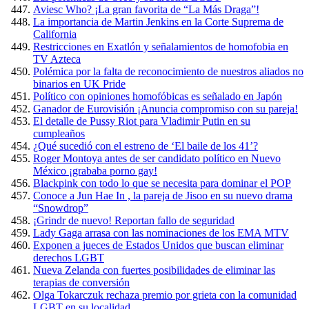
Aviesc Who? ¡La gran favorita de “La Más Draga”!
La importancia de Martin Jenkins en la Corte Suprema de
California
Restricciones en Exatlón y señalamientos de homofobia en
TV Azteca
Polémica por la falta de reconocimiento de nuestros aliados no
binarios en UK Pride
Político con opiniones homofóbicas es señalado en Japón
Ganador de Eurovisión ¡Anuncia compromiso con su pareja!
El detalle de Pussy Riot para Vladimir Putin en su
cumpleaños
¿Qué sucedió con el estreno de ‘El baile de los 41’?
Roger Montoya antes de ser candidato político en Nuevo
México ¡grababa porno gay!
Blackpink con todo lo que se necesita para dominar el POP
Conoce a Jun Hae In , la pareja de Jisoo en su nuevo drama
“Snowdrop”
¡Grindr de nuevo! Reportan fallo de seguridad
Lady Gaga arrasa con las nominaciones de los EMA MTV
Exponen a jueces de Estados Unidos que buscan eliminar
derechos LGBT
Nueva Zelanda con fuertes posibilidades de eliminar las
terapias de conversión
Olga Tokarczuk rechaza premio por grieta con la comunidad
LGBT en su localidad