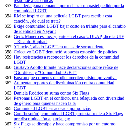
responde a las críticas
Panadería gana demanda por rechazar un pastel pedido por la
comunidad LGBT
RM se inspiró en una película LGBT para escribir esta
canción, ¿de cuál se trata?
Exige comunidad LGBT bajar costo en trámite para el cambio
de identidad en Nayarit
Gertz Manero es Juez y parte en el caso UDLAP, dice la UIF
– Ricardo Raphael
‘Chucky’, aliado LGBT en una serie sorprendente
Colectivo LGBT denunció supuesta extorsión de policías
Hay resistencias a reconocer los derechos de la comunidad
LGBT
Gustavo Adolfo Infante hace declaraciones sobre reírse de
“Gorditos” y “Comunidad LGBT”
Buscan que crímenes de odio ameriten prisión preventiva
Aumentan reportes de discriminación contra comunidad
LGBT
Daniela Rodrice su suma contra Six Flags
Personas LGBT en el conflicto, una búsqueda con diversidad
de género para quienes hacen falta
Comunidad LGBT es acosada por policías
Con ‘besotón’, comunidad LGBT protesta frente a Six Flags
por discriminación a pareja gay
Six Flags se disculpa y hace compromiso por un entorno