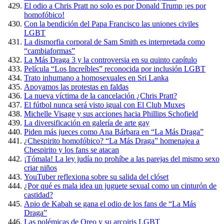
El odio a Chris Pratt no solo es por Donald Trump ¡es por
homofóbico!
Con la bendición del Papa Francisco las uniones civiles
LGBT
La dismorfia corporal de Sam Smith es interpretada como
“cambiaformas”
La Más Draga 3 y la controversia en su quinto capítulo
Película “Los Increíbles” reconocida por inclusión LGBT
Trato inhumano a homosexuales en Sri Lanka
Apoyamos las protestas en faldas
La nueva víctima de la cancelación ¿Chris Pratt?
El fútbol nunca será visto igual con El Club Muxes
Michelle Visage y sus acciones hacia Phillips Schofield
La diversificación en galería de arte gay
Piden más jueces como Ana Bárbara en “La Más Draga”
¿Chespirito homofóbico? “La Más Draga” homenajea a
Chespirito y los fans se atacan
¡Tómala! La ley judía no prohíbe a las parejas del mismo sexo
criar niños
YouTuber reflexiona sobre su salida del clóset
¿Por qué es mala idea un juguete sexual como un cinturón de
castidad?
Apio de Kabah se gana el odio de los fans de “La Más
Draga”
Las polémicas de Oreo y su arcoiris LGBT