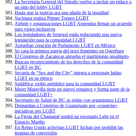
La Secretaría General del Sínodo vuelve a incluir un enlace a
un sitio del lobby LGBT
Hasta que la justicia sea una aliada de la igualdad
Suchiapa realiza Primer Torneo LGBT
Airbnb y organizaciones LGBT Argentina firman un acuerdo
para viajes inclusivos
Los legisladores de Senegal están redactando una nueva
legislación para la comunidad LGBT
Aprueban creación de Parlamento LGBT en México
Se casa la primera pareja del sexo femenino en Querétaro
El Congreso de Zacatecas aprueba el matrimonio igualitario
Buscan reconocimiento de los derechos de la comunidad
LGBT en BC
Secuela de “Sex and the City” integra a personaje latino
LGBT en su elenco
Sudáfrica, exilio agridulce para la comunidad LGBT
Mujer Maravilla tiene un nuevo romance y forma parte de la
comunidad LGBT+
Secretario de Salud de BC se reúne con organismos LGBT
Demandan a Congreso de Guanajuato por «congelar»
iniciativas pro LGBT
La Fiesta del Chamamé tendrá un escenario Lgbt en el
Espacio Mariño
En Reino Unido activistas LGBT luchan por prohibir las
terapias de conversión