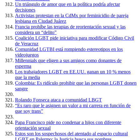
Un triángulo de amor que en la política podría afectar
decisiones
Activistas protestan en la CdMx por feminicidio de pareja
lesbiana en Ciudad Juárez
Francia prohíbe las terapias de reorientación sexual y las
considera un “delito”
Coalición LGBT pide iniciativa para modificar Código Civil
de Veracruz
Comunidad LGTBI está rompiendo estereotipos en los
videojuegos
Millennials que eligen a sus amigos como donantes de
esperma
Los trabajadores LGBT en EE.UU. ganan un 10 % menos
que la media
Colombia: Es ridículo prohibir que las personas LGBT donen
sangre
Rolando Fonseca ataca a comunidad LBGT
“Es raro que le asignen un valor a mi carrera en función de
que soy trans”
Papa Francisco pide no condenar a hijos con diferente
orientación sexual
Estos son los sospechosos del atentado al espacio cultural
LGBT en Palermo: la Justicia busca sus nombres