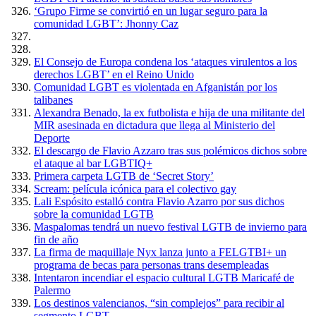
‘Grupo Firme se convirtió en un lugar seguro para la
comunidad LGBT’: Jhonny Caz
El Consejo de Europa condena los ‘ataques virulentos a los
derechos LGBT’ en el Reino Unido
Comunidad LGBT es violentada en Afganistán por los
talibanes
Alexandra Benado, la ex futbolista e hija de una militante del
MIR asesinada en dictadura que llega al Ministerio del
Deporte
El descargo de Flavio Azzaro tras sus polémicos dichos sobre
el ataque al bar LGBTIQ+
Primera carpeta LGTB de ‘Secret Story’
Scream: película icónica para el colectivo gay
Lali Espósito estalló contra Flavio Azarro por sus dichos
sobre la comunidad LGTB
Maspalomas tendrá un nuevo festival LGTB de invierno para
fin de año
La firma de maquillaje Nyx lanza junto a FELGTBI+ un
programa de becas para personas trans desempleadas
Intentaron incendiar el espacio cultural LGTB Maricafé de
Palermo
Los destinos valencianos, “sin complejos” para recibir al
segmento LGBT