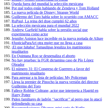
Queda fuera del mundial la selección mexicana
Por qué todos están hablando de Zendaya y Tom Holland
La nueva película de Disney: Strange World
Guillermo del Toro habla sobre lo ocurrido con AMACC
RuPaul, La reina del drag cumplió 62 años
La selección mexicana para el mundial 2022
Andrew Garfield habla sobre la presión social que
experimenta como actor
Jennifer Aniston luce increíble en la nueva portada de Allure
#JusticiaParaAri otra mujer que no llega a casa
¡El que faltaba! Tamaulipas legaliza los matrimonios
igualitarios
En Quintana Roo se despenaliza el aborto
No hay pruebas: la FGR dictamina caso de Pío López
Obrador
El número 31: El Congreso de Guerrero a favor del
matrimonio igualitario
Para agregar a tu lista de películas: My Policeman
Llega la premier de Pinocho la nueva versión del director
Guillermo del Toro
Fallece Robbie Coltrane, actor que interpreta a Hagrid en
Harry Potter
Piden familiares de ladrón ‘’sacrificar’’ al perro que lo atacó
defendiendo su casa
Recomendaciones: Dhamer, mini serie de Netlix