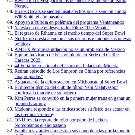
Revela una investigación los detalles de la muerte de Pablo
Neruda
En los Oscars se sienten insatisfechos por la sanción contra
Will Smith el año pasado
Apoyan a Yuridia en polémica del programa Ventaneando
Ya está en cine el desgarrador Filme ”The Whale”
El regreso de Rihanna en el medio tiempo del Super Bowl
Netflix no presta atención a sus usuarios e impone sus nuevas
políticas
AMLO: Porque la inflación no es un problema de México
Equipo mexicano de béisbol pierde en Serie del Caribe
Caracas 2023.
44 Feria Internacional del Libro del Palacio de Minería
Retiran episodio de Los Simpson en China por referencias
”inapropiadas”
Aguacate: de la deforestación en Michoacán al Super Bowl
El director técnico del club de fútbol Yeni Malatyaspor
confirma la muerte de su portero
Kim Petras se convirtió en la primera mujer trans en ganar un
premio Grammy
Madonna responde a las críticas sobre su físico tras actuar en
los premios Grammy
ONU revela reporte de robo por parte de hackers
Norcoreanos el año pasado
Familiares y amigos muestran sus condolencias por la muerte