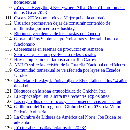
homosexual
¿Ya viste Everything Everywhere All at Once? La nominada
de los Oscar 2023
Oscars 2023: nominados a Mejor película animada
Usuarios promueven dejar de consumir contenido de
multimedia por medio de hashtag
Bloqueos y violencia de los taxistas en Cancún
Giovanni Dos Santos en polémica tras video saludando a
funcionario
Ciberestafas en reseñas de productos en Amazon
Se revela que Trump volverá a redes sociales
Hoy cumple años el famoso actor Jim Carrey
AMLO sobre la decisión de la Guardia Nacional en el Metro
Comunidad transexual se ve afectada por leyes en Estados
Unidos
Lisa Marie Presley, la única hija de Elvis, fallece a los 54 años
de edad
Bloqueos en la zona arqueológica de Chichén Itza
El Popocatépetl en la mira tras recientes explosiones
Los cigarrillos electrónicos y sus consecuencias en la salud
Guillermo del Toro ganó el Globo de Oro 2023 a la Mejor
Película Animada
La Cumbre de Líderes de América del Norte: Joe Biden se
adelanta
¿Ya te sabes los días feriados del 2023?