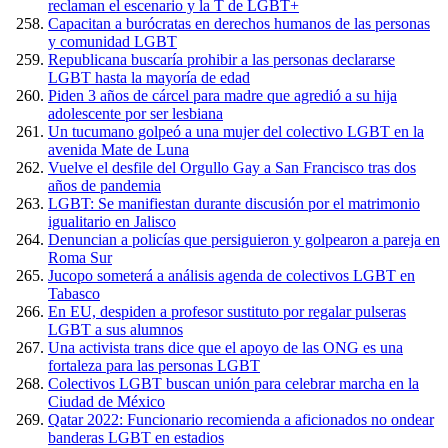
reclaman el escenario y la T de LGBT+
Capacitan a burócratas en derechos humanos de las personas
y comunidad LGBT
Republicana buscaría prohibir a las personas declararse
LGBT hasta la mayoría de edad
Piden 3 años de cárcel para madre que agredió a su hija
adolescente por ser lesbiana
Un tucumano golpeó a una mujer del colectivo LGBT en la
avenida Mate de Luna
Vuelve el desfile del Orgullo Gay a San Francisco tras dos
años de pandemia
LGBT: Se manifiestan durante discusión por el matrimonio
igualitario en Jalisco
Denuncian a policías que persiguieron y golpearon a pareja en
Roma Sur
Jucopo someterá a análisis agenda de colectivos LGBT en
Tabasco
En EU, despiden a profesor sustituto por regalar pulseras
LGBT a sus alumnos
Una activista trans dice que el apoyo de las ONG es una
fortaleza para las personas LGBT
Colectivos LGBT buscan unión para celebrar marcha en la
Ciudad de México
Qatar 2022: Funcionario recomienda a aficionados no ondear
banderas LGBT en estadios