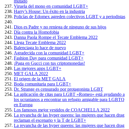
mutado
Viruela del mono en comunidad LGBT+
Harry’s House: Un éxito en la industria
Policías de Edomex agreden colectivos LGBT y a periodistas
Dios es Padre y no reniega de ninguno de sus hijos
Día contra la Homofobia
Danna Paola Rompe el Tecate Emblema 2022
Llega Tecate Emblema 2022
Balenciaga lo hace de nuevo
Agradecida con la comunidad LGBT+
Fashion Day para comunidad LGBT+
¡Paga en Gucci con tus criptomonedas!
Las mejores apps LGBT+
MET GALA 2022
El origen de la MET GALA
Boda comunitaria para LGBT+
Dr. Strange es censurado por protagonista LGBT
La aplicación de citas para LGBT «Romeo» está ayudando a
los ucranianos a encontrar un refugio amigable para LGBTQ
en Europa
Los famosos mejor vestidos de COACHELLA 2022
La revancha de las hyper queens: las mujeres que hacen drag
reclaman el escenario y la T de LGBT+
La revancha de las hyper queens: las mujeres que hacen drag