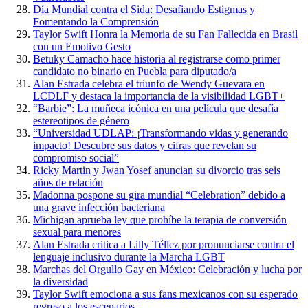
Día Mundial contra el Sida: Desafiando Estigmas y
Fomentando la Comprensión
Taylor Swift Honra la Memoria de su Fan Fallecida en Brasil
con un Emotivo Gesto
Betuky Camacho hace historia al registrarse como primer
candidato no binario en Puebla para diputado/a
Alan Estrada celebra el triunfo de Wendy Guevara en
LCDLF y destaca la importancia de la visibilidad LGBT+
“Barbie”: La muñeca icónica en una película que desafía
estereotipos de género
“Universidad UDLAP: ¡Transformando vidas y generando
impacto! Descubre sus datos y cifras que revelan su
compromiso social”
Ricky Martin y Jwan Yosef anuncian su divorcio tras seis
años de relación
Madonna pospone su gira mundial “Celebration” debido a
una grave infección bacteriana
Michigan aprueba ley que prohíbe la terapia de conversión
sexual para menores
Alan Estrada critica a Lilly Téllez por pronunciarse contra el
lenguaje inclusivo durante la Marcha LGBT
Marchas del Orgullo Gay en México: Celebración y lucha por
la diversidad
Taylor Swift emociona a sus fans mexicanos con su esperado
regreso a los escenarios