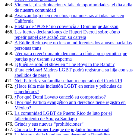
Violencia, discriminación y falta de oportunidades, el día a día
de nuestra comunidad
Avanzan logros en derechos para nuestras aliadas trans en
California
Elektra de ‘POSE’ no convencía a Dominique Jackson
Las fuertes declaraciones de Rupert Everett sobre cómo
repetir papel gay acabó con su carrera
A Eddie Redmayne no le son indiferentes los abusos hacia las
personas trans
¡Ver para creer! donante demanda a clínica por permitir que
parejas gay usaran su esperma
¿Quién se robó el show en “The Boys in the Band”?
¡Para celebrar! Madres LGBT podrá registrar a su hija con sus
apellidos de pareja
Neil Patrick y su familia se han recuperado del Covid-19
¿Hace falta más inclusión LGBT en series y películas de
superhéroes?
¿Por qué Demi Lovato canceló su compromiso?
¿Por qué Partido evangélico anti-derechos tiene registro en
México?
La comunidad LGBT de Puerto Rico de luto por el
fallecimiento de Soraya Santiago
Grindr y sus nuevas “prohibiciones”
Carta a la Premier League de jugador homosexual
La historia de la bandera que despertó a República