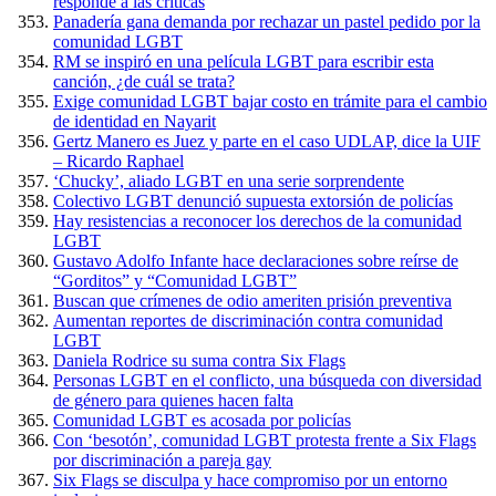
responde a las críticas
Panadería gana demanda por rechazar un pastel pedido por la
comunidad LGBT
RM se inspiró en una película LGBT para escribir esta
canción, ¿de cuál se trata?
Exige comunidad LGBT bajar costo en trámite para el cambio
de identidad en Nayarit
Gertz Manero es Juez y parte en el caso UDLAP, dice la UIF
– Ricardo Raphael
‘Chucky’, aliado LGBT en una serie sorprendente
Colectivo LGBT denunció supuesta extorsión de policías
Hay resistencias a reconocer los derechos de la comunidad
LGBT
Gustavo Adolfo Infante hace declaraciones sobre reírse de
“Gorditos” y “Comunidad LGBT”
Buscan que crímenes de odio ameriten prisión preventiva
Aumentan reportes de discriminación contra comunidad
LGBT
Daniela Rodrice su suma contra Six Flags
Personas LGBT en el conflicto, una búsqueda con diversidad
de género para quienes hacen falta
Comunidad LGBT es acosada por policías
Con ‘besotón’, comunidad LGBT protesta frente a Six Flags
por discriminación a pareja gay
Six Flags se disculpa y hace compromiso por un entorno