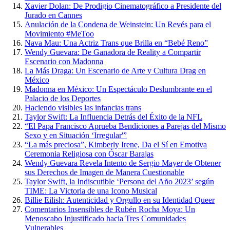
Xavier Dolan: De Prodigio Cinematográfico a Presidente del
Jurado en Cannes
Anulación de la Condena de Weinstein: Un Revés para el
Movimiento #MeToo
Nava Mau: Una Actriz Trans que Brilla en “Bebé Reno”
Wendy Guevara: De Ganadora de Reality a Compartir
Escenario con Madonna
La Más Draga: Un Escenario de Arte y Cultura Drag en
México
Madonna en México: Un Espectáculo Deslumbrante en el
Palacio de los Deportes
Haciendo visibles las infancias trans
Taylor Swift: La Influencia Detrás del Éxito de la NFL
“El Papa Francisco Aprueba Bendiciones a Parejas del Mismo
Sexo y en Situación ‘Irregular'”
“La más preciosa”, Kimberly Irene, Da el Sí en Emotiva
Ceremonia Religiosa con Óscar Barajas
Wendy Guevara Revela Intento de Sergio Mayer de Obtener
sus Derechos de Imagen de Manera Cuestionable
Taylor Swift, la Indiscutible ‘Persona del Año 2023’ según
TIME: La Victoria de una Icono Musical
Billie Eilish: Autenticidad y Orgullo en su Identidad Queer
Comentarios Insensibles de Rubén Rocha Moya: Un
Menoscabo Injustificado hacia Tres Comunidades
Vulnerables