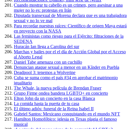
Cuando mostrar tu cabello es un crimen, pero asesinar a una
mujer no lo es: protestas en Irán
Diputada transexual de Morena declara que es una trabajadora
sexual y no lo ve mal
Para recordar nuestras raíces: Científico de origen Maya estará
en proyecto con la NASA
Las feministas como riesgo para el Ejército: filtraciones de la
SEDENA
Huracán Ian llega a Carolina del sur
Marchas y bailes por el el día de Acción Global por el Acceso
al Aborto Legal
Daniel Tabe amenaza con un cuchillo
Denuncian ataque sexual a menor en un Kínder en Puebla
Deadpool 3: tenemos a Wolverine
Cuba se suma como el país #34 en aprobar el matrimonio
igualitario
The Whale, la nueva película de Brendan Fraser
Grupo Firme ondea bandera LGBTQ+ en concierto
Elton John da un concierto en la casa Blanca
La comida hasta la puerta de tu casa
El último adiós: funeral de la Reina Isabel II
Gabriel Santos: Mexicano conquistando en el mundo NFT
Hamilton Homofóbico: iglesia en Texas plagia el famoso
musical