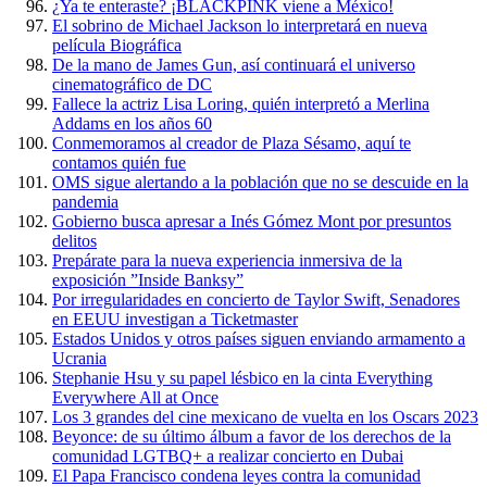
¿Ya te enteraste? ¡BLACKPINK viene a México!
El sobrino de Michael Jackson lo interpretará en nueva
película Biográfica
De la mano de James Gun, así continuará el universo
cinematográfico de DC
Fallece la actriz Lisa Loring, quién interpretó a Merlina
Addams en los años 60
Conmemoramos al creador de Plaza Sésamo, aquí te
contamos quién fue
OMS sigue alertando a la población que no se descuide en la
pandemia
Gobierno busca apresar a Inés Gómez Mont por presuntos
delitos
Prepárate para la nueva experiencia inmersiva de la
exposición ”Inside Banksy”
Por irregularidades en concierto de Taylor Swift, Senadores
en EEUU investigan a Ticketmaster
Estados Unidos y otros países siguen enviando armamento a
Ucrania
Stephanie Hsu y su papel lésbico en la cinta Everything
Everywhere All at Once
Los 3 grandes del cine mexicano de vuelta en los Oscars 2023
Beyonce: de su último álbum a favor de los derechos de la
comunidad LGTBQ+ a realizar concierto en Dubai
El Papa Francisco condena leyes contra la comunidad