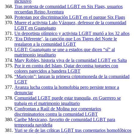
inclusivo
Tras protesta de comunidad LGBT en Six Flags, usuarios
recuerdan Reino Aventura
Protestan por discriminación LGBT en el parque Six Flags
Muere el activista Lalo Vázquez, defensor de la comunidad
LGBT en Guanajuato
Un deportista olímpico y activista LGBT murió a los 32 años
‘Era Diferente’, la canción que Los Tigres del Norte le
regalaron a la comunidad LGBT
LGBT: Guanajuato se une a estados que dicen “sí” al
matrimonio igualitario
Mary Robles, historia viva de la comunidad LGBT en Salta
Por ir en contra del Islam, Qatar decomisa juguetes con
colores parecidos a bandera LGBT
“Maricoin”: lanzan la primera criptomoneda de la comunidad
LGBT
Avanza lucha contra la homofobia pero persiste temor a
denunciar
Comunidad LGBT puede estar tranquila, en Guerrero se
trabaja en el matrimonio igualitario
Confrontan a Raúl de Molina por comentarios
discriminatorios contra la comunidad LGBT
Caribe Mexicano, favorito de comunidad LGBT para
temporada navideña
Yuri se ríe de las críticas LGBT tras comentarios homofóbicos