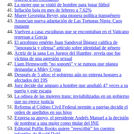
La mujer que se vistió de hombre para jugar fútbol
Inflación baja en mes de febrero a 7.62%
Muere Georgina Beyer, una pionera política transgénero
Anuncian nueva adaptación de Las Tortugas Ninja: Caos
mutante
Vuelven a casa: esculturas que se encontraban en el Vaticano
regresan a Grecia
El arzobispo emérito Juan Sandoval Íñiguez califica de
”ignorancia y ofensa” artículo sobre identidad de género
Actriz de la saga Los Juegos del Hambre, revela que fue
víctima de una agresión sexual
Liam Hemsworth ”no soportó” y se rumora que planea
demandar a Miley Cyrus
Después de 5 años: el gobierno aún no entrega hogares a
afectados del 19S
Juez decide dar amparo a hombre que apuñaló 47 veces a su
pareja y este escapa
La odisea de las mujeres trans: invisibilizadas en un gobierno
que no ejerce justicia
Reforma al Código Civil Federal permite a parejas decidir el
orden de apellidos en sus hijos
Expresa su apoyo, el presidente Andrés Manuel a la decisión
de nombrar a una mujer como titular del INE
Editorial Puffin Books quiere ”reescribir” los cuentos
infantiles de Roald Dahl