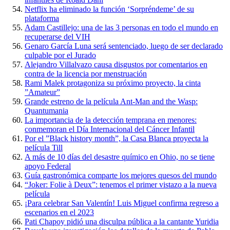
Netflix ha eliminado la función ‘Sorpréndeme’ de su
plataforma
Adam Castillejo: una de las 3 personas en todo el mundo en
recuperarse del VIH
Genaro García Luna será sentenciado, luego de ser declarado
culpable por el Jurado
Alejandro Villalvazo causa disgustos por comentarios en
contra de la licencia por menstruación
Rami Malek protagoniza su próximo proyecto, la cinta
”Amateur”
Grande estreno de la película Ant-Man and the Wasp:
Quantumania
La importancia de la detección temprana en menores:
conmemoran el Día Internacional del Cáncer Infantil
Por el ”Black history month”, la Casa Blanca proyecta la
película Till
A más de 10 días del desastre químico en Ohio, no se tiene
apoyo Federal
Guía gastronómica comparte los mejores quesos del mundo
“Joker: Folie à Deux”: tenemos el primer vistazo a la nueva
película
¡Para celebrar San Valentín! Luis Miguel confirma regreso a
escenarios en el 2023
Pati Chapoy pidió una disculpa pública a la cantante Yuridia