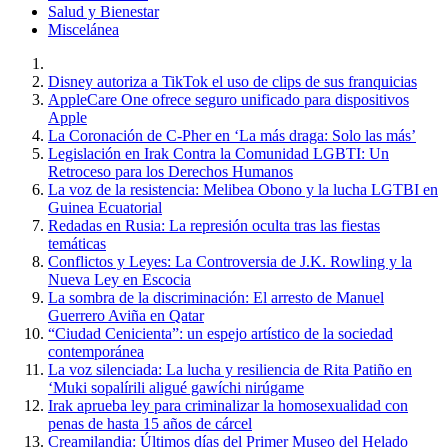
Salud y Bienestar
Miscelánea
Disney autoriza a TikTok el uso de clips de sus franquicias
AppleCare One ofrece seguro unificado para dispositivos
Apple
La Coronación de C-Pher en ‘La más draga: Solo las más’
Legislación en Irak Contra la Comunidad LGBTI: Un
Retroceso para los Derechos Humanos
La voz de la resistencia: Melibea Obono y la lucha LGTBI en
Guinea Ecuatorial
Redadas en Rusia: La represión oculta tras las fiestas
temáticas
Conflictos y Leyes: La Controversia de J.K. Rowling y la
Nueva Ley en Escocia
La sombra de la discriminación: El arresto de Manuel
Guerrero Aviña en Qatar
“Ciudad Cenicienta”: un espejo artístico de la sociedad
contemporánea
La voz silenciada: La lucha y resiliencia de Rita Patiño en
‘Muki sopalírili aligué gawíchi nirúgame
Irak aprueba ley para criminalizar la homosexualidad con
penas de hasta 15 años de cárcel
Creamilandia: Últimos días del Primer Museo del Helado