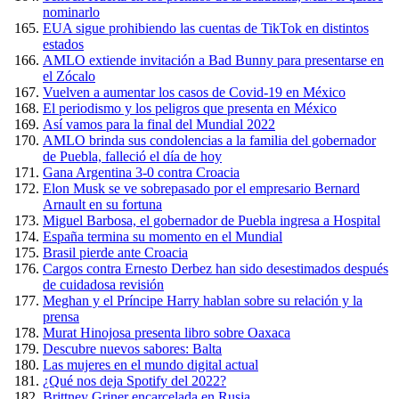
nominarlo
EUA sigue prohibiendo las cuentas de TikTok en distintos
estados
AMLO extiende invitación a Bad Bunny para presentarse en
el Zócalo
Vuelven a aumentar los casos de Covid-19 en México
El periodismo y los peligros que presenta en México
Así vamos para la final del Mundial 2022
AMLO brinda sus condolencias a la familia del gobernador
de Puebla, falleció el día de hoy
Gana Argentina 3-0 contra Croacia
Elon Musk se ve sobrepasado por el empresario Bernard
Arnault en su fortuna
Miguel Barbosa, el gobernador de Puebla ingresa a Hospital
España termina su momento en el Mundial
Brasil pierde ante Croacia
Cargos contra Ernesto Derbez han sido desestimados después
de cuidadosa revisión
Meghan y el Príncipe Harry hablan sobre su relación y la
prensa
Murat Hinojosa presenta libro sobre Oaxaca
Descubre nuevos sabores: Balta
Las mujeres en el mundo digital actual
¿Qué nos deja Spotify del 2022?
Brittney Griner encarcelada en Rusia