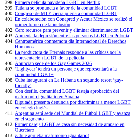
Primera película navideña LGBT en Netflix
Tatiana se pronuncia a favor de la comunidad LGBT
Congreso de MTY cierra puerta a comunidad LGBT
En colaboración con Conapred y Acnur México se realizó el
primer torneo de la inclusión
Cero recursos para prevenir y eliminar discriminación LGBT
Aumenta la depresión entre las personas LGBT en Polonia
Centroamérica conmemora día Internacional de Derechos
Humanos
La productora de Eternals responde a las críticas por la
representación LGBT de la película
Anuncian sede de los Gay Games 2026
‘Lightyear’ tendrá un personaje que representará a la
comunidad LGBT+
Cuba inaugurará en La Habana un segundo resort ‘gay-
friendly’
Con desfile, comunidad LGBT festeja aprobación del
matrimonio igualitario en Sinaloa
Diputada presenta denuncia por discriminar a menor LGBT
en colegio inglés
Argentina será sede del Mundial de Fútbol LGBT y avanza
en el segmento
Primer pareja LGBT se casa sin necesidad de amparo en
Querétaro
¡Chile aprueba matrimonio igualitario!