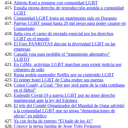
Abierto Kuri a reunirse con comunidad LGBT
España otorga derecho de reproducción asistida a comunidad
LGBT
Comunidad LGBT logra un matrimonio más en Durango
Parejas LGBT pagan hasta 20 mil pesos para poder casarse en
Guanajuato
Italia crea el cargo de enviado especial por los derechos
LGBT en el mundo
El Foro PANROTAS discute la diversidad LGBT en las
empresas
Canadá vota para prohibir el “tratamiento alternativo”
LGBTQ
En CdMx, activistas LGBT marchan para exigir justicia por
crímenes de odio
Rusia podría suspender Netflix por su contenido LGBT
El primer hotel LGBT de Cuba reabre sus puertas
Conor Coady, a Goal: “Ser gay será parte de la vida cotidiana
en el fútbol”
Endeudó Covid-19 a pareja LGBT por no tener derecho
matrimonial ante la ley del Edomex
El jefe del Comité Organizador del Mundial de Qatar advirtió
a la comunidad LGBT que no tenga “demostraciones de
afecto” en público
Ya con fecha de estreno “El baile de los 41”
Conoce la tierna familia de Jesse Tyler Ferguson