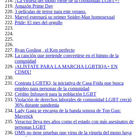
¿La viruela del mono viene de la comunidad LGBT+?
Amazón Prime Day
3 películas de terror para este verano.
Marvel estrenará su primer Spider-Man homosexual
Pride: El mes del orgullo
Ryan Gosling , el Ken perfecto
La canción que pretende convertirse en el himno de la
comunidad
¡ALÍSTATE PARA LA MARCHA LGBTIQA+ EN
CDMX!
Contrata LGBTIQ, la iniciativa de Casa Frida que busca
empleo para personas de la comunidad
Crédito Infonavit para la población LGBT
Violación de derechos laborales de comunidad LGBT creció
36% durante pandemia
Lady Gaga se encarga de la banda sonora de Top Gun:
Maverick
Veracruz lleva tres años como el estado con más asesinatos de
personas LGBT
OMS no tiene pruebas que virus de la viruela del mono haya