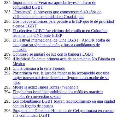
Importante que Veracruz apruebe leyes en favor de
comunidad LGBT
“Presentes”, el proyecto que conmemorará 40 años de
visibilidad de la comunidad en Guadalajara
Dos nuevos informes para pedirle a la JEP que le dé prioridad
a casos LGBT
El colectivo LGBT fue víctima del conflicto en Colombia,
reclama una ONG ante la JEP
El Festival Internacional de Cine LGBT+ AMOR acaba de
inaugurar su séptima edición y busca candidaturas de
cineastas
Congreso se pintará de luz con la bandera LGBT
¡Histórico! Se emite primera acta de nacimiento No Binaria en
México
China censura a la serie Friends
Por primera vez, la justicia francesa ha reconocido que una
mujer transexual tiene derecho a figurar como madre de su
hijo.
Muere la actriz Isabel Torres (‘Veneno’)
El gobierno israelí ha prohibido a los médicos practicar
terapias de conversión sexual
Los colombianos LGBT logran reconocimiento en una ciudad
con un legado de abusos
Programa de Derechos Humanos de Celaya tomará en cuenta
a la comunidad LGBT