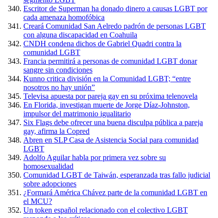
Escritor de Superman ha donado dinero a causas LGBT por
cada amenaza homofóbica
Creará Comunidad San Aelredo padrón de personas LGBT
con alguna discapacidad en Coahuila
CNDH condena dichos de Gabriel Quadri contra la
comunidad LGBT
Francia permitirá a personas de comunidad LGBT donar
sangre sin condiciones
Kunno critica división en la Comunidad LGBT; “entre
nosotros no hay unión”
Televisa apuesta por pareja gay en su próxima telenovela
En Florida, investigan muerte de Jorge Díaz-Johnston,
impulsor del matrimonio igualitario
Six Flags debe ofrecer una buena disculpa pública a pareja
gay, afirma la Copred
Abren en SLP Casa de Asistencia Social para comunidad
LGBT
Adolfo Aguilar habla por primera vez sobre su
homosexualidad
Comunidad LGBT de Taiwán, esperanzada tras fallo judicial
sobre adopciones
¿Formará América Chávez parte de la comunidad LGBT en
el MCU?
Un token español relacionado con el colectivo LGBT