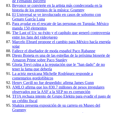
de Fernando Becerril
Beyonce se convierte en la artista más condecorada en la
historia de los premios de la música: Grammy
El Universal se ve involucrado en casos de soborno con
Genaro García Luna
Para ayudar en el rescate de las personas en Turquía: México
manda 150 elementos
The Last of Us: su éxito y el capítulo que generó controversia
entre los fans del videojuego
Marcelo Ebrard propone el cambio para México hacía energía
solar
Fallece el diseñador de moda español Paco Rabanne
Diego Boneta es una de las estrellas de la próxima bioserie de
Amazon Prime sobre Paco Stanley
Gloria Trevi culpa a la reputación que le ”han dado” de no
tener la fama que debería
La actriz mexicana Michelle Rodríguez responde a
comentarios gordofóbicos
Henry Cavill no fue despedido: afirma James Gunn
AMLO afirma que los 830.7 millones de pesos irregulares
observados por la ASF a la SEP no es corrupción
TFJA rechaza intento de Grupo Elektra para evadir el pago de
un crédito fiscal
Shakira presenta exposición de su carrera en Museo del
Grammy