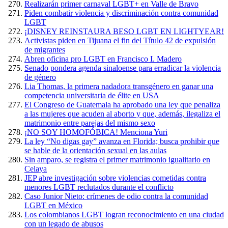
Realizarán primer carnaval LGBT+ en Valle de Bravo
Piden combatir violencia y discriminación contra comunidad
LGBT
¡DISNEY REINSTAURA BESO LGBT EN LIGHTYEAR!
Activistas piden en Tijuana el fin del Título 42 de expulsión
de migrantes
Abren oficina pro LGBT en Francisco I. Madero
Senado pondera agenda sinaloense para erradicar la violencia
de género
Lia Thomas, la primera nadadora transgénero en ganar una
competencia universitaria de élite en USA
El Congreso de Guatemala ha aprobado una ley que penaliza
a las mujeres que acuden al aborto y que, además, ilegaliza el
matrimonio entre parejas del mismo sexo
¡NO SOY HOMOFÓBICA! Menciona Yuri
La ley “No digas gay” avanza en Florida; busca prohibir que
se hable de la orientación sexual en las aulas
Sin amparo, se registra el primer matrimonio igualitario en
Celaya
JEP abre investigación sobre violencias cometidas contra
menores LGBT reclutados durante el conflicto
Caso Junior Nieto: crímenes de odio contra la comunidad
LGBT en México
Los colombianos LGBT logran reconocimiento en una ciudad
con un legado de abusos