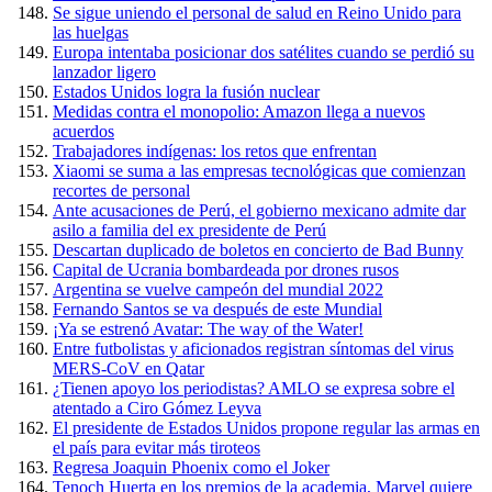
Se sigue uniendo el personal de salud en Reino Unido para
las huelgas
Europa intentaba posicionar dos satélites cuando se perdió su
lanzador ligero
Estados Unidos logra la fusión nuclear
Medidas contra el monopolio: Amazon llega a nuevos
acuerdos
Trabajadores indígenas: los retos que enfrentan
Xiaomi se suma a las empresas tecnológicas que comienzan
recortes de personal
Ante acusaciones de Perú, el gobierno mexicano admite dar
asilo a familia del ex presidente de Perú
Descartan duplicado de boletos en concierto de Bad Bunny
Capital de Ucrania bombardeada por drones rusos
Argentina se vuelve campeón del mundial 2022
Fernando Santos se va después de este Mundial
¡Ya se estrenó Avatar: The way of the Water!
Entre futbolistas y aficionados registran síntomas del virus
MERS-CoV en Qatar
¿Tienen apoyo los periodistas? AMLO se expresa sobre el
atentado a Ciro Gómez Leyva
El presidente de Estados Unidos propone regular las armas en
el país para evitar más tiroteos
Regresa Joaquin Phoenix como el Joker
Tenoch Huerta en los premios de la academia, Marvel quiere