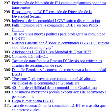
Federación de Natación de EU cambia reglamento por atleta
transgénero
Respalda grupo LGBT creación de Dirección de la
Diversidad Sexual
Indígenas de la comunidad LGBT sufren discriminación
Falta inclusión para la comunidad LGBT en San Pedro
Cholula
Tik Tok y sus nuevas políticas para proteger a la comunidad
LGBTQ
Maribel Guardia habló sobre la comunidad LGBT+: “Hubiera
sido feliz con un hijo gay”
Aficionados LGBTIQ+ en Mundial de Qatar 2022
Comando LGTBIPOL
Tachan de transfóbico a Ernesto D’Alessio por criticar las
cirugías de reasignación de sexo
Danielle Brooks está contenta de representar a la comunidad
LGBT
“Presentes”, el proyecto que conmemorará 40 años de
visibilidad de la comunidad en Guadalajara
40 años de visibilidad de la comunidad en Guadalajara
Consulados mexicanos podrán expedir actas de nacimiento a
personas trans
Llega la marihuana LGBT
Tasa de vacunación en la comunidad LGBT es más alta que
en heterosexuales