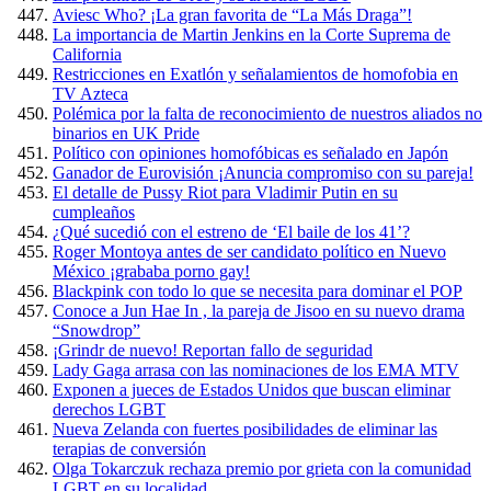
Aviesc Who? ¡La gran favorita de “La Más Draga”!
La importancia de Martin Jenkins en la Corte Suprema de
California
Restricciones en Exatlón y señalamientos de homofobia en
TV Azteca
Polémica por la falta de reconocimiento de nuestros aliados no
binarios en UK Pride
Político con opiniones homofóbicas es señalado en Japón
Ganador de Eurovisión ¡Anuncia compromiso con su pareja!
El detalle de Pussy Riot para Vladimir Putin en su
cumpleaños
¿Qué sucedió con el estreno de ‘El baile de los 41’?
Roger Montoya antes de ser candidato político en Nuevo
México ¡grababa porno gay!
Blackpink con todo lo que se necesita para dominar el POP
Conoce a Jun Hae In , la pareja de Jisoo en su nuevo drama
“Snowdrop”
¡Grindr de nuevo! Reportan fallo de seguridad
Lady Gaga arrasa con las nominaciones de los EMA MTV
Exponen a jueces de Estados Unidos que buscan eliminar
derechos LGBT
Nueva Zelanda con fuertes posibilidades de eliminar las
terapias de conversión
Olga Tokarczuk rechaza premio por grieta con la comunidad
LGBT en su localidad