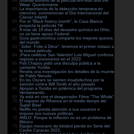
Grande estreno de la película Ant-Man and the
Wasp: Quantumania
La importancia de la detección temprana en
menores: conmemoran el Día Internacional del
Cáncer Infantil
Por el ”Black history month”, la Casa Blanca
proyecta la película Till
A más de 10 días del desastre químico en Ohio,
no se tiene apoyo Federal
Guía gastronómica comparte los mejores quesos
del mundo
“Joker: Folie à Deux”: tenemos el primer vistazo a
la nueva película
¡Para celebrar San Valentín! Luis Miguel confirma
regreso a escenarios en el 2023
Pati Chapoy pidió una disculpa pública a la
cantante Yuridia
Revela una investigación los detalles de la muerte
de Pablo Neruda
En los Oscars se sienten insatisfechos por la
sanción contra Will Smith el año pasado
Apoyan a Yuridia en polémica del programa
Ventaneando
Ya está en cine el desgarrador Filme ”The Whale”
El regreso de Rihanna en el medio tiempo del
Super Bowl
Netflix no presta atención a sus usuarios e
impone sus nuevas políticas
AMLO: Porque la inflación no es un problema de
México
Equipo mexicano de béisbol pierde en Serie del
Caribe Caracas 2023.