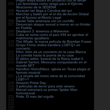
origen Maya estará en proyecto con la NASA
Las feministas como riesgo para el Ejército:
filtraciones de la SEDENA
Huracán Ian llega a Carolina del sur
Marchas y bailes por el el día de Acción Global
por el Acceso al Aborto Legal
Daniel Tabe amenaza con un cuchillo
Denuncian ataque sexual a menor en un Kínder
en Puebla
Deadpool 3: tenemos a Wolverine
Cuba se suma como el país #34 en aprobar el
matrimonio igualitario
The Whale, la nueva película de Brendan Fraser
Grupo Firme ondea bandera LGBTQ+ en
concierto
Elton John da un concierto en la casa Blanca
La comida hasta la puerta de tu casa
El último adiós: funeral de la Reina Isabel II
Gabriel Santos: Mexicano conquistando en el
mundo NFT
Hamilton Homofóbico: iglesia en Texas plagia el
famoso musical
¿La viruela del mono viene de la comunidad
LGBT+?
Amazón Prime Day
3 películas de terror para este verano.
Marvel estrenará su primer Spider-Man
homosexual
Pride: El mes del orgullo