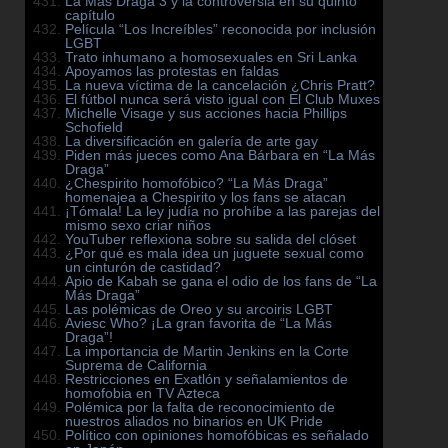
La Más Draga 3 y la controversia en su quinto
capítulo
Película “Los Increíbles” reconocida por inclusión
LGBT
Trato inhumano a homosexuales en Sri Lanka
Apoyamos las protestas en faldas
La nueva víctima de la cancelación ¿Chris Pratt?
El fútbol nunca será visto igual con El Club Muxes
Michelle Visage y sus acciones hacia Phillips
Schofield
La diversificación en galería de arte gay
Piden más jueces como Ana Bárbara en “La Más
Draga”
¿Chespirito homofóbico? “La Más Draga”
homenajea a Chespirito y los fans se atacan
¡Tómala! La ley judía no prohíbe a las parejas del
mismo sexo criar niños
YouTuber reflexiona sobre su salida del clóset
¿Por qué es mala idea un juguete sexual como
un cinturón de castidad?
Apio de Kabah se gana el odio de los fans de “La
Más Draga”
Las polémicas de Oreo y su arcoiris LGBT
Aviesc Who? ¡La gran favorita de “La Más
Draga”!
La importancia de Martin Jenkins en la Corte
Suprema de California
Restricciones en Exatlón y señalamientos de
homofobia en TV Azteca
Polémica por la falta de reconocimiento de
nuestros aliados no binarios en UK Pride
Político con opiniones homofóbicas es señalado