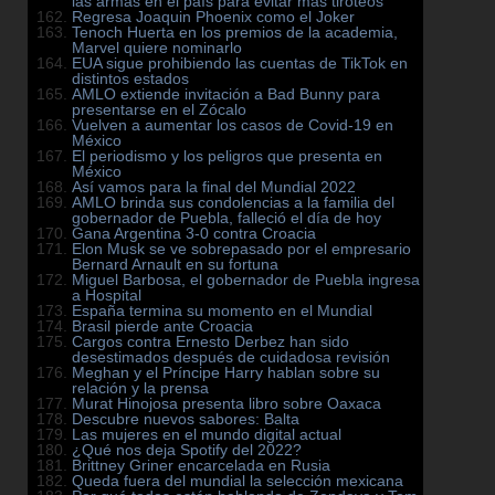
las armas en el país para evitar más tiroteos
Regresa Joaquin Phoenix como el Joker
Tenoch Huerta en los premios de la academia,
Marvel quiere nominarlo
EUA sigue prohibiendo las cuentas de TikTok en
distintos estados
AMLO extiende invitación a Bad Bunny para
presentarse en el Zócalo
Vuelven a aumentar los casos de Covid-19 en
México
El periodismo y los peligros que presenta en
México
Así vamos para la final del Mundial 2022
AMLO brinda sus condolencias a la familia del
gobernador de Puebla, falleció el día de hoy
Gana Argentina 3-0 contra Croacia
Elon Musk se ve sobrepasado por el empresario
Bernard Arnault en su fortuna
Miguel Barbosa, el gobernador de Puebla ingresa
a Hospital
España termina su momento en el Mundial
Brasil pierde ante Croacia
Cargos contra Ernesto Derbez han sido
desestimados después de cuidadosa revisión
Meghan y el Príncipe Harry hablan sobre su
relación y la prensa
Murat Hinojosa presenta libro sobre Oaxaca
Descubre nuevos sabores: Balta
Las mujeres en el mundo digital actual
¿Qué nos deja Spotify del 2022?
Brittney Griner encarcelada en Rusia
Queda fuera del mundial la selección mexicana