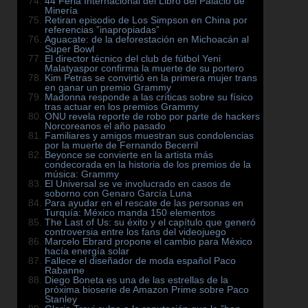
44 Feria Internacional del Libro del Palacio de
Minería
Retiran episodio de Los Simpson en China por
referencias ”inapropiadas”
Aguacate: de la deforestación en Michoacán al
Super Bowl
El director técnico del club de fútbol Yeni
Malatyaspor confirma la muerte de su portero
Kim Petras se convirtió en la primera mujer trans
en ganar un premio Grammy
Madonna responde a las críticas sobre su físico
tras actuar en los premios Grammy
ONU revela reporte de robo por parte de hackers
Norcoreanos el año pasado
Familiares y amigos muestran sus condolencias
por la muerte de Fernando Becerril
Beyonce se convierte en la artista más
condecorada en la historia de los premios de la
música: Grammy
El Universal se ve involucrado en casos de
soborno con Genaro García Luna
Para ayudar en el rescate de las personas en
Turquía: México manda 150 elementos
The Last of Us: su éxito y el capítulo que generó
controversia entre los fans del videojuego
Marcelo Ebrard propone el cambio para México
hacía energía solar
Fallece el diseñador de moda español Paco
Rabanne
Diego Boneta es una de las estrellas de la
próxima bioserie de Amazon Prime sobre Paco
Stanley