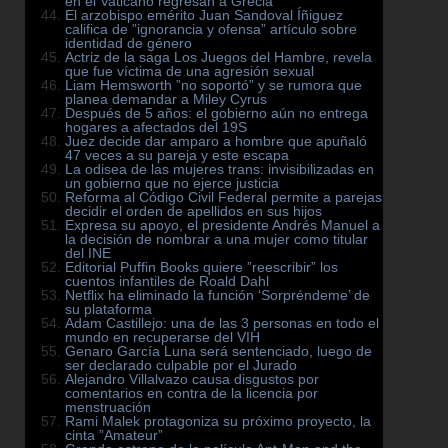
en el Vaticano regresan a Grecia
El arzobispo emérito Juan Sandoval Íñiguez
califica de ”ignorancia y ofensa” artículo sobre
identidad de género
Actriz de la saga Los Juegos del Hambre, revela
que fue víctima de una agresión sexual
Liam Hemsworth ”no soportó” y se rumora que
planea demandar a Miley Cyrus
Después de 5 años: el gobierno aún no entrega
hogares a afectados del 19S
Juez decide dar amparo a hombre que apuñaló
47 veces a su pareja y este escapa
La odisea de las mujeres trans: invisibilizadas en
un gobierno que no ejerce justicia
Reforma al Código Civil Federal permite a parejas
decidir el orden de apellidos en sus hijos
Expresa su apoyo, el presidente Andrés Manuel a
la decisión de nombrar a una mujer como titular
del INE
Editorial Puffin Books quiere ”reescribir” los
cuentos infantiles de Roald Dahl
Netflix ha eliminado la función ‘Sorpréndeme’ de
su plataforma
Adam Castillejo: una de las 3 personas en todo el
mundo en recuperarse del VIH
Genaro García Luna será sentenciado, luego de
ser declarado culpable por el Jurado
Alejandro Villalvazo causa disgustos por
comentarios en contra de la licencia por
menstruación
Rami Malek protagoniza su próximo proyecto, la
cinta ”Amateur”