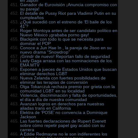
en Japón
Ganador de Eurovisión ¡Anuncia compromiso con
su pareja!
El detalle de Pussy Riot para Vladimir Putin en su
cumpleaños
¿Qué sucedió con el estreno de ‘El baile de los
41’?
Roger Montoya antes de ser candidato político en
Nuevo México ¡grababa porno gay!
Blackpink con todo lo que se necesita para
dominar el POP
Conoce a Jun Hae In , la pareja de Jisoo en su
nuevo drama “Snowdrop”
¡Grindr de nuevo! Reportan fallo de seguridad
Lady Gaga arrasa con las nominaciones de los
EMA MTV
Exponen a jueces de Estados Unidos que buscan
eliminar derechos LGBT
Nueva Zelanda con fuertes posibilidades de
eliminar las terapias de conversión
Olga Tokarczuk rechaza premio por grieta con la
comunidad LGBT en su localidad
Violencia, discriminación y falta de oportunidades,
el día a día de nuestra comunidad
Avanzan logros en derechos para nuestras
aliadas trans en California
Elektra de ‘POSE’ no convencía a Dominique
Jackson
Las fuertes declaraciones de Rupert Everett
sobre cómo repetir papel gay acabó con su
carrera
A Eddie Redmayne no le son indiferentes los