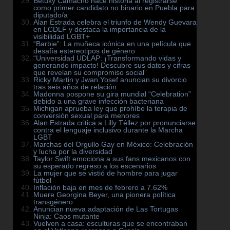
Betuky Camacho hace historia al registrarse
como primer candidato no binario en Puebla para
diputado/a
Alan Estrada celebra el triunfo de Wendy Guevara
en LCDLF y destaca la importancia de la
visibilidad LGBT+
“Barbie”: La muñeca icónica en una película que
desafía estereotipos de género
“Universidad UDLAP: ¡Transformando vidas y
generando impacto! Descubre sus datos y cifras
que revelan su compromiso social”
Ricky Martin y Jwan Yosef anuncian su divorcio
tras seis años de relación
Madonna pospone su gira mundial “Celebration”
debido a una grave infección bacteriana
Michigan aprueba ley que prohíbe la terapia de
conversión sexual para menores
Alan Estrada critica a Lilly Téllez por pronunciarse
contra el lenguaje inclusivo durante la Marcha
LGBT
Marchas del Orgullo Gay en México: Celebración
y lucha por la diversidad
Taylor Swift emociona a sus fans mexicanos con
su esperado regreso a los escenarios
La mujer que se vistió de hombre para jugar
fútbol
Inflación baja en mes de febrero a 7.62%
Muere Georgina Beyer, una pionera política
transgénero
Anuncian nueva adaptación de Las Tortugas
Ninja: Caos mutante
Vuelven a casa: esculturas que se encontraban