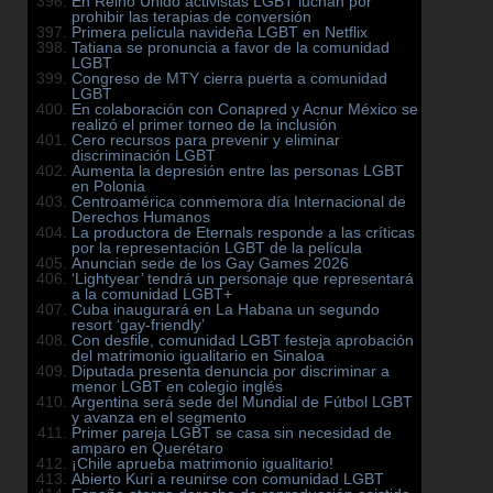
En Reino Unido activistas LGBT luchan por
prohibir las terapias de conversión
Primera película navideña LGBT en Netflix
Tatiana se pronuncia a favor de la comunidad
LGBT
Congreso de MTY cierra puerta a comunidad
LGBT
En colaboración con Conapred y Acnur México se
realizó el primer torneo de la inclusión
Cero recursos para prevenir y eliminar
discriminación LGBT
Aumenta la depresión entre las personas LGBT
en Polonia
Centroamérica conmemora día Internacional de
Derechos Humanos
La productora de Eternals responde a las críticas
por la representación LGBT de la película
Anuncian sede de los Gay Games 2026
‘Lightyear’ tendrá un personaje que representará
a la comunidad LGBT+
Cuba inaugurará en La Habana un segundo
resort ‘gay-friendly’
Con desfile, comunidad LGBT festeja aprobación
del matrimonio igualitario en Sinaloa
Diputada presenta denuncia por discriminar a
menor LGBT en colegio inglés
Argentina será sede del Mundial de Fútbol LGBT
y avanza en el segmento
Primer pareja LGBT se casa sin necesidad de
amparo en Querétaro
¡Chile aprueba matrimonio igualitario!
Abierto Kuri a reunirse con comunidad LGBT