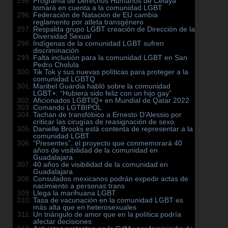
Programa de Derechos Humanos de Celaya
tomará en cuenta a la comunidad LGBT
Federación de Natación de EU cambia
reglamento por atleta transgénero
Respalda grupo LGBT creación de Dirección de la
Diversidad Sexual
Indígenas de la comunidad LGBT sufren
discriminación
Falta inclusión para la comunidad LGBT en San
Pedro Cholula
Tik Tok y sus nuevas políticas para proteger a la
comunidad LGBTQ
Maribel Guardia habló sobre la comunidad
LGBT+: “Hubiera sido feliz con un hijo gay”
Aficionados LGBTIQ+ en Mundial de Qatar 2022
Comando LGTBIPOL
Tachan de transfóbico a Ernesto D’Alessio por
criticar las cirugías de reasignación de sexo
Danielle Brooks está contenta de representar a la
comunidad LGBT
“Presentes”, el proyecto que conmemorará 40
años de visibilidad de la comunidad en
Guadalajara
40 años de visibilidad de la comunidad en
Guadalajara
Consulados mexicanos podrán expedir actas de
nacimiento a personas trans
Llega la marihuana LGBT
Tasa de vacunación en la comunidad LGBT es
más alta que en heterosexuales
Un triángulo de amor que en la política podría
afectar decisiones