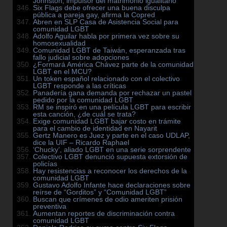
Johnston, impulsor del matrimonio igualitario
Six Flags debe ofrecer una buena disculpa
pública a pareja gay, afirma la Copred
Abren en SLP Casa de Asistencia Social para
comunidad LGBT
Adolfo Aguilar habla por primera vez sobre su
homosexualidad
Comunidad LGBT de Taiwán, esperanzada tras
fallo judicial sobre adopciones
¿Formará América Chávez parte de la comunidad
LGBT en el MCU?
Un token español relacionado con el colectivo
LGBT responde a las críticas
Panadería gana demanda por rechazar un pastel
pedido por la comunidad LGBT
RM se inspiró en una película LGBT para escribir
esta canción, ¿de cuál se trata?
Exige comunidad LGBT bajar costo en trámite
para el cambio de identidad en Nayarit
Gertz Manero es Juez y parte en el caso UDLAP,
dice la UIF – Ricardo Raphael
‘Chucky’, aliado LGBT en una serie sorprendente
Colectivo LGBT denunció supuesta extorsión de
policías
Hay resistencias a reconocer los derechos de la
comunidad LGBT
Gustavo Adolfo Infante hace declaraciones sobre
reírse de “Gorditos” y “Comunidad LGBT”
Buscan que crímenes de odio ameriten prisión
preventiva
Aumentan reportes de discriminación contra
comunidad LGBT