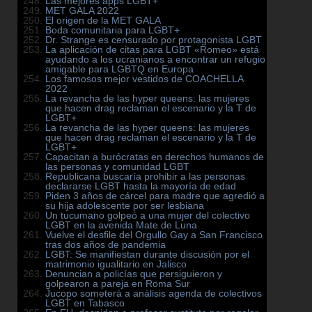
Las mejores apps LGBT+
MET GALA 2022
El origen de la MET GALA
Boda comunitaria para LGBT+
Dr. Strange es censurado por protagonista LGBT
La aplicación de citas para LGBT «Romeo» está
ayudando a los ucranianos a encontrar un refugio
amigable para LGBTQ en Europa
Los famosos mejor vestidos de COACHELLA
2022
La revancha de las hyper queens: las mujeres
que hacen drag reclaman el escenario y la T de
LGBT+
La revancha de las hyper queens: las mujeres
que hacen drag reclaman el escenario y la T de
LGBT+
Capacitan a burócratas en derechos humanos de
las personas y comunidad LGBT
Republicana buscaría prohibir a las personas
declararse LGBT hasta la mayoría de edad
Piden 3 años de cárcel para madre que agredió a
su hija adolescente por ser lesbiana
Un tucumano golpeó a una mujer del colectivo
LGBT en la avenida Mate de Luna
Vuelve el desfile del Orgullo Gay a San Francisco
tras dos años de pandemia
LGBT: Se manifiestan durante discusión por el
matrimonio igualitario en Jalisco
Denuncian a policías que persiguieron y
golpearon a pareja en Roma Sur
Jucopo someterá a análisis agenda de colectivos
LGBT en Tabasco