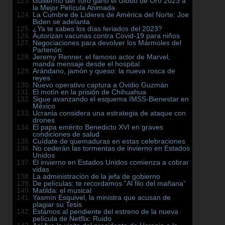
Guillermo del Toro ganó el Globo de Oro 2023 a
la Mejor Película Animada
La Cumbre de Líderes de América del Norte: Joe
Biden se adelanta
¿Ya te sabes los días feriados del 2023?
Autorizan vacunas contra Covid-19 para niños
Negociaciones para devolver los Mármoles del
Partenón
Jeremy Renner, el famoso actor de Marvel,
manda mensaje desde el hospital
Arándano, jamón y queso: la nueva rosca de
reyes
Nuevo operativo captura a Ovidio Guzmán
El motín en la prisión de Chihuahua
Sigue avanzando el esquema IMSS-Bienestar en
México
Ucrania considera una estrategia de ataque con
drones
El papa emérito Benedicto XVI en graves
condiciones de salud
Cuídate de quemaduras en estas celebraciones
No cederán las tormentas de invierno en Estados
Unidos
El invierno en Estados Unidos comienza a cobrar
vidas
La administración de la jefa de gobierno
De películas: te recordamos ”Al filo del mañana”
Matilda: el musical
Yasmín Esquivel, la ministra que acusan de
plagiar su Tesis
Estamos al pendiente del estreno de la nueva
película de Netflix: Ruido