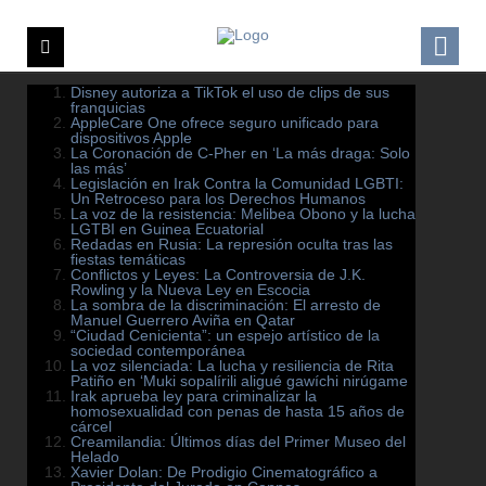
Disney autoriza a TikTok el uso de clips de sus
franquicias
AppleCare One ofrece seguro unificado para
dispositivos Apple
La Coronación de C-Pher en ‘La más draga: Solo
las más’
Legislación en Irak Contra la Comunidad LGBTI:
Un Retroceso para los Derechos Humanos
La voz de la resistencia: Melibea Obono y la lucha
LGTBI en Guinea Ecuatorial
Redadas en Rusia: La represión oculta tras las
fiestas temáticas
Conflictos y Leyes: La Controversia de J.K.
Rowling y la Nueva Ley en Escocia
La sombra de la discriminación: El arresto de
Manuel Guerrero Aviña en Qatar
“Ciudad Cenicienta”: un espejo artístico de la
sociedad contemporánea
La voz silenciada: La lucha y resiliencia de Rita
Patiño en ‘Muki sopalírili aligué gawíchi nirúgame
Irak aprueba ley para criminalizar la
homosexualidad con penas de hasta 15 años de
cárcel
Creamilandia: Últimos días del Primer Museo del
Helado
Xavier Dolan: De Prodigio Cinematográfico a