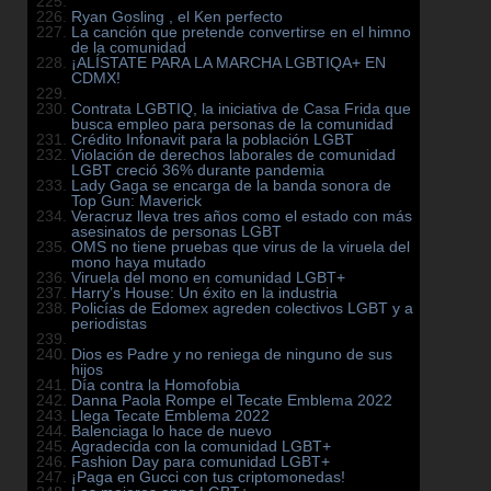
Ryan Gosling , el Ken perfecto
La canción que pretende convertirse en el himno
de la comunidad
¡ALÍSTATE PARA LA MARCHA LGBTIQA+ EN
CDMX!
Contrata LGBTIQ, la iniciativa de Casa Frida que
busca empleo para personas de la comunidad
Crédito Infonavit para la población LGBT
Violación de derechos laborales de comunidad
LGBT creció 36% durante pandemia
Lady Gaga se encarga de la banda sonora de
Top Gun: Maverick
Veracruz lleva tres años como el estado con más
asesinatos de personas LGBT
OMS no tiene pruebas que virus de la viruela del
mono haya mutado
Viruela del mono en comunidad LGBT+
Harry’s House: Un éxito en la industria
Policías de Edomex agreden colectivos LGBT y a
periodistas
Dios es Padre y no reniega de ninguno de sus
hijos
Día contra la Homofobia
Danna Paola Rompe el Tecate Emblema 2022
Llega Tecate Emblema 2022
Balenciaga lo hace de nuevo
Agradecida con la comunidad LGBT+
Fashion Day para comunidad LGBT+
¡Paga en Gucci con tus criptomonedas!