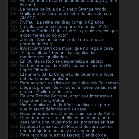
Por qué todos están hablando de Zendaya y Tom
Holland
La nueva película de Disney: Strange World
Guillermo del Toro habla sobre lo ocurrido con
AMACC
RuPaul, La reina del drag cumplió 62 años
La selección mexicana para el mundial 2022
Andrew Garfield habla sobre la presión social que
experimenta como actor
Jennifer Aniston luce increíble en la nueva
portada de Allure
#JusticiaParaAri otra mujer que no llega a casa
¡El que faltaba! Tamaulipas legaliza los
matrimonios igualitarios
En Quintana Roo se despenaliza el aborto
No hay pruebas: la FGR dictamina caso de Pío
López Obrador
El número 31: El Congreso de Guerrero a favor
del matrimonio igualitario
Para agregar a tu lista de películas: My Policeman
Llega la premier de Pinocho la nueva versión del
director Guillermo del Toro
Fallece Robbie Coltrane, actor que interpreta a
Hagrid en Harry Potter
Piden familiares de ladrón ‘’sacrificar’’ al perro
que lo atacó defendiendo su casa
Recomendaciones: Dhamer, mini serie de Netlix
Cuando mostrar tu cabello es un crimen, pero
asesinar a una mujer no lo es: protestas en Irán
Diputada transexual de Morena declara que es
una trabajadora sexual y no lo ve mal
Para recordar nuestras raíces: Científico de