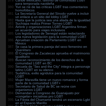
Caribe Mexicano, favorito de comunidad LGBT
para temporada navideña
Yuri se ríe de las críticas LGBT tras comentarios
homofóbicos
La Secretaría General del Sínodo vuelve a incluir
un enlace a un sitio del lobby LGBT
Hasta que la justicia sea una aliada de la igualdad
Suchiapa realiza Primer Torneo LGBT
Airbnb y organizaciones LGBT Argentina firman
un acuerdo para viajes inclusivos
Los legisladores de Senegal están redactando
una nueva legislación para la comunidad LGBT
Aprueban creación de Parlamento LGBT en
México
Se casa la primera pareja del sexo femenino en
Querétaro
El Congreso de Zacatecas aprueba el matrimonio
igualitario
Buscan reconocimiento de los derechos de la
comunidad LGBT en BC
Secuela de “Sex and the City” integra a personaje
latino LGBT en su elenco
Sudáfrica, exilio agridulce para la comunidad
LGBT
Mujer Maravilla tiene un nuevo romance y forma
parte de la comunidad LGBT+
Secretario de Salud de BC se reúne con
organismos LGBT
Demandan a Congreso de Guanajuato por
«congelar» iniciativas pro LGBT
La Fiesta del Chamamé tendrá un escenario Lgbt
en el Espacio Mariño