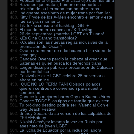
Públicamente el papa Francisco dijo que nos ama
Razones que matan, hombre no soportó la
relación de su hermana con hombre trans
Indignante asesinato de mujer trans por familiar
Kitty Pryde de los X-Men encontró el amor y este
fue su gran momento
Tik Tok si censura el hashtag LGBT+
El mundo entero cancela a JK Rowling
26 de septiembre ¡marcha LGBT en Tijuana!
¿Es Gina Carano transfóbica?
¿Cuáles son las nuevas reglas inclusivas de la
premiación del Óscar?
Ozuna era menor de edad cuando hizo video de
sexo gay
Candace Owens perdió la cabeza al creer que
Satanás es quien busca los derechos trans
Exigen disculpa pública a procurador de Culiacán
por homofóbico
Festival de cine LGBT celebra 25 aniversario
ahora en online
¡QUE NO LO PERMITAN! Obispos polacos
quieren centros de conversión para nuestra
comunidad
Conoce los mejores bares Gay en Buenos Aires
Conoce TODOS los tipos de familia que existen
Tu próximo destino podría ser ¡Valencia! Con el
Gay Beach Festival
Britney Spears da su versión de los culpables del
#FREEBritney
Nikolái Alexéyev levanta la voz en Rusia por
asesinato de joven LGBT
La lucha de Ecuador por la inclusión laboral