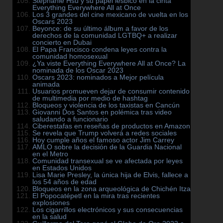
Stephanie Hsu y su papel lésbico en la cinta
Everything Everywhere All at Once
Los 3 grandes del cine mexicano de vuelta en los
Oscars 2023
Beyonce: de su último álbum a favor de los
derechos de la comunidad LGTBQ+ a realizar
concierto en Dubai
El Papa Francisco condena leyes contra la
comunidad homosexual
¿Ya viste Everything Everywhere All at Once? La
nominada de los Oscar 2023
Oscars 2023: nominados a Mejor película
animada
Usuarios promueven dejar de consumir contenido
de multimedia por medio de hashtag
Bloqueos y violencia de los taxistas en Cancún
Giovanni Dos Santos en polémica tras video
saludando a funcionario
Ciberestafas en reseñas de productos en Amazon
Se revela que Trump volverá a redes sociales
Hoy cumple años el famoso actor Jim Carrey
AMLO sobre la decisión de la Guardia Nacional
en el Metro
Comunidad transexual se ve afectada por leyes
en Estados Unidos
Lisa Marie Presley, la única hija de Elvis, fallece a
los 54 años de edad
Bloqueos en la zona arqueológica de Chichén Itza
El Popocatépetl en la mira tras recientes
explosiones
Los cigarrillos electrónicos y sus consecuencias
en la salud