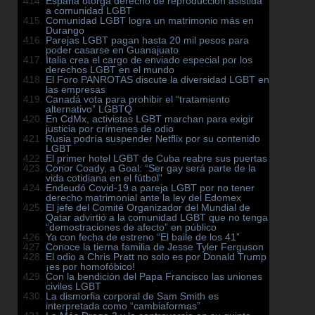
España otorga derecho de reproducción asistida
a comunidad LGBT
Comunidad LGBT logra un matrimonio más en
Durango
Parejas LGBT pagan hasta 20 mil pesos para
poder casarse en Guanajuato
Italia crea el cargo de enviado especial por los
derechos LGBT en el mundo
El Foro PANROTAS discute la diversidad LGBT en
las empresas
Canadá vota para prohibir el “tratamiento
alternativo” LGBTQ
En CdMx, activistas LGBT marchan para exigir
justicia por crímenes de odio
Rusia podría suspender Netflix por su contenido
LGBT
El primer hotel LGBT de Cuba reabre sus puertas
Conor Coady, a Goal: “Ser gay será parte de la
vida cotidiana en el fútbol”
Endeudó Covid-19 a pareja LGBT por no tener
derecho matrimonial ante la ley del Edomex
El jefe del Comité Organizador del Mundial de
Qatar advirtió a la comunidad LGBT que no tenga
“demostraciones de afecto” en público
Ya con fecha de estreno “El baile de los 41”
Conoce la tierna familia de Jesse Tyler Ferguson
El odio a Chris Pratt no solo es por Donald Trump
¡es por homofóbico!
Con la bendición del Papa Francisco las uniones
civiles LGBT
La dismorfia corporal de Sam Smith es
interpretada como “cambiaformas”