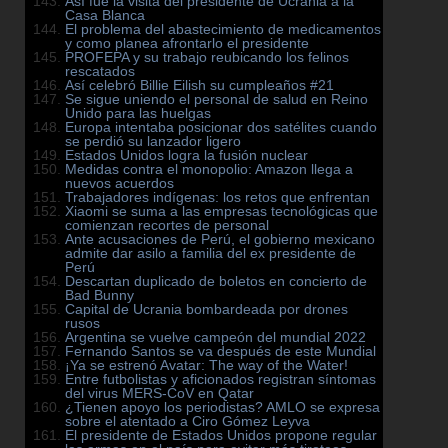
Así fue la visita del presidente de Ucrania a la
Casa Blanca
El problema del abastecimiento de medicamentos
y como planea afrontarlo el presidente
PROFEPA y su trabajo reubicando los felinos
rescatados
Así celebró Billie Eilish su cumpleaños #21
Se sigue uniendo el personal de salud en Reino
Unido para las huelgas
Europa intentaba posicionar dos satélites cuando
se perdió su lanzador ligero
Estados Unidos logra la fusión nuclear
Medidas contra el monopolio: Amazon llega a
nuevos acuerdos
Trabajadores indígenas: los retos que enfrentan
Xiaomi se suma a las empresas tecnológicas que
comienzan recortes de personal
Ante acusaciones de Perú, el gobierno mexicano
admite dar asilo a familia del ex presidente de
Perú
Descartan duplicado de boletos en concierto de
Bad Bunny
Capital de Ucrania bombardeada por drones
rusos
Argentina se vuelve campeón del mundial 2022
Fernando Santos se va después de este Mundial
¡Ya se estrenó Avatar: The way of the Water!
Entre futbolistas y aficionados registran síntomas
del virus MERS-CoV en Qatar
¿Tienen apoyo los periodistas? AMLO se expresa
sobre el atentado a Ciro Gómez Leyva
El presidente de Estados Unidos propone regular