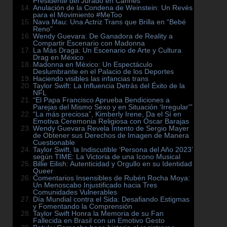
Presidente del Jurado en Cannes
Anulación de la Condena de Weinstein: Un Revés
para el Movimiento #MeToo
Nava Mau: Una Actriz Trans que Brilla en “Bebé
Reno”
Wendy Guevara: De Ganadora de Reality a
Compartir Escenario con Madonna
La Más Draga: Un Escenario de Arte y Cultura
Drag en México
Madonna en México: Un Espectáculo
Deslumbrante en el Palacio de los Deportes
Haciendo visibles las infancias trans
Taylor Swift: La Influencia Detrás del Éxito de la
NFL
“El Papa Francisco Aprueba Bendiciones a
Parejas del Mismo Sexo y en Situación ‘Irregular'”
“La más preciosa”, Kimberly Irene, Da el Sí en
Emotiva Ceremonia Religiosa con Óscar Barajas
Wendy Guevara Revela Intento de Sergio Mayer
de Obtener sus Derechos de Imagen de Manera
Cuestionable
Taylor Swift, la Indiscutible ‘Persona del Año 2023’
según TIME: La Victoria de una Icono Musical
Billie Eilish: Autenticidad y Orgullo en su Identidad
Queer
Comentarios Insensibles de Rubén Rocha Moya:
Un Menoscabo Injustificado hacia Tres
Comunidades Vulnerables
Día Mundial contra el Sida: Desafiando Estigmas
y Fomentando la Comprensión
Taylor Swift Honra la Memoria de su Fan
Fallecida en Brasil con un Emotivo Gesto