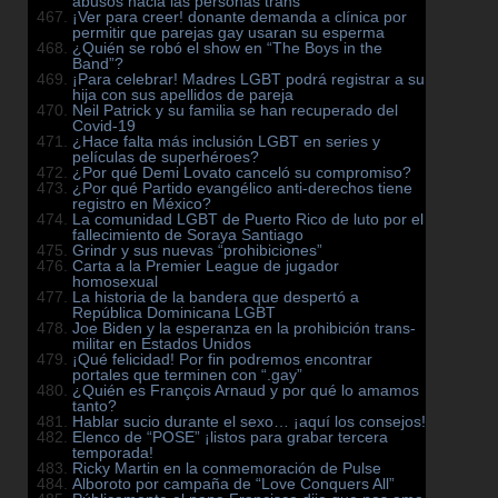
abusos hacia las personas trans
¡Ver para creer! donante demanda a clínica por
permitir que parejas gay usaran su esperma
¿Quién se robó el show en “The Boys in the
Band”?
¡Para celebrar! Madres LGBT podrá registrar a su
hija con sus apellidos de pareja
Neil Patrick y su familia se han recuperado del
Covid-19
¿Hace falta más inclusión LGBT en series y
películas de superhéroes?
¿Por qué Demi Lovato canceló su compromiso?
¿Por qué Partido evangélico anti-derechos tiene
registro en México?
La comunidad LGBT de Puerto Rico de luto por el
fallecimiento de Soraya Santiago
Grindr y sus nuevas “prohibiciones”
Carta a la Premier League de jugador
homosexual
La historia de la bandera que despertó a
República Dominicana LGBT
Joe Biden y la esperanza en la prohibición trans-
militar en Estados Unidos
¡Qué felicidad! Por fin podremos encontrar
portales que terminen con “.gay”
¿Quién es François Arnaud y por qué lo amamos
tanto?
Hablar sucio durante el sexo… ¡aquí los consejos!
Elenco de “POSE” ¡listos para grabar tercera
temporada!
Ricky Martin en la conmemoración de Pulse
Alboroto por campaña de “Love Conquers All”