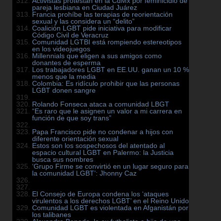
Activistas protestan en la CdMx por feminicidio de
pareja lesbiana en Ciudad Juárez
Francia prohíbe las terapias de reorientación
sexual y las considera un “delito”
Coalición LGBT pide iniciativa para modificar
Código Civil de Veracruz
Comunidad LGTBI está rompiendo estereotipos
en los videojuegos
Millennials que eligen a sus amigos como
donantes de esperma
Los trabajadores LGBT en EE.UU. ganan un 10 %
menos que la media
Colombia: Es ridículo prohibir que las personas
LGBT donen sangre
Rolando Fonseca ataca a comunidad LBGT
“Es raro que le asignen un valor a mi carrera en
función de que soy trans”
Papa Francisco pide no condenar a hijos con
diferente orientación sexual
Estos son los sospechosos del atentado al
espacio cultural LGBT en Palermo: la Justicia
busca sus nombres
‘Grupo Firme se convirtió en un lugar seguro para
la comunidad LGBT’: Jhonny Caz
El Consejo de Europa condena los ‘ataques
virulentos a los derechos LGBT’ en el Reino Unido
Comunidad LGBT es violentada en Afganistán por
los talibanes