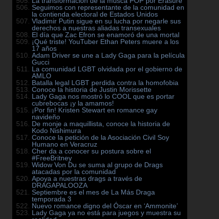
La transformación de la músca POP por Erasure
Seguimos con representante de la comunidad en
la contienda electoral de Estados Unidos
Vladimir Putin sigue en su lucha por negarle sus
derechos a nuestras aliadas transexuales
El día que Zac Efron se enamoró de una mortal
¡Qué triste! YouTuber Ethan Peters muere a los
17 años
Adam Driver se une a Lady Gaga para la película
Gucci
La comunidad LGBT olvidada por el gobierno de
AMLO
Batalla legal LGBT perdida contra la homofobia
Conoce la historia de Justin Morissette
Lady Gaga nos mostró lo COOL que es portar
cubrebocas ¡y la amamos!
¡Por fin! Kristen Stewart en romance gay
navideño
De monje a maquillista, conoce la historia de
Kodo Nishimura
Conoce la petición de la Asociación Civil Soy
Humano en Veracruz
Cher da a conocer su postura sobre el
#FreeBritney
Widow Von Du se suma al grupo de Drags
atacadas por la comunidad
Apoya a nuestras drags a través de
DRAGAPALOOZA
Septiembre es el mes de La Más Draga
temporada 3
Nuevo romance digno del Óscar en ‘Ammonite’
Lady Gaga ya no está para juegos y muestra su