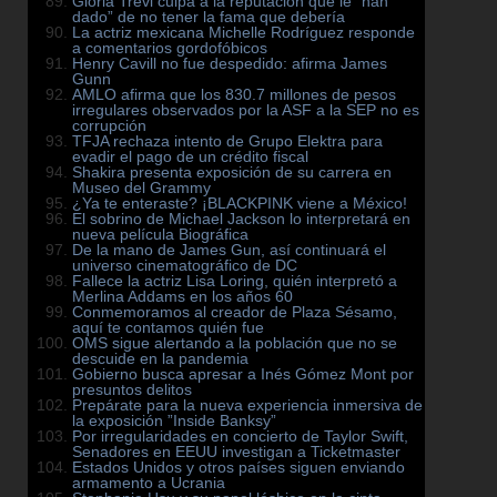
Gloria Trevi culpa a la reputación que le ”han
dado” de no tener la fama que debería
La actriz mexicana Michelle Rodríguez responde
a comentarios gordofóbicos
Henry Cavill no fue despedido: afirma James
Gunn
AMLO afirma que los 830.7 millones de pesos
irregulares observados por la ASF a la SEP no es
corrupción
TFJA rechaza intento de Grupo Elektra para
evadir el pago de un crédito fiscal
Shakira presenta exposición de su carrera en
Museo del Grammy
¿Ya te enteraste? ¡BLACKPINK viene a México!
El sobrino de Michael Jackson lo interpretará en
nueva película Biográfica
De la mano de James Gun, así continuará el
universo cinematográfico de DC
Fallece la actriz Lisa Loring, quién interpretó a
Merlina Addams en los años 60
Conmemoramos al creador de Plaza Sésamo,
aquí te contamos quién fue
OMS sigue alertando a la población que no se
descuide en la pandemia
Gobierno busca apresar a Inés Gómez Mont por
presuntos delitos
Prepárate para la nueva experiencia inmersiva de
la exposición ”Inside Banksy”
Por irregularidades en concierto de Taylor Swift,
Senadores en EEUU investigan a Ticketmaster
Estados Unidos y otros países siguen enviando
armamento a Ucrania