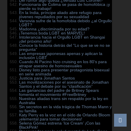
Del rumor algo queda ¿verdad Luis Coronel?
Funcionaria de Colima se pasa de homofóbica ¡y
pierde su trabajo!
En la India, príncipe aliado abre refugio para
jóvenes repudiados por su sexualidad
Varsovia sufre de la homofobia debido ¿al Orgullo
LGBT?
Madonna ¿discriminada por su edad?
¡Tenemos boda LGBT en MARVEL!
Intolerancia hacia el Orgullo LGBT en Shangai
¡del próximo año!
Conoce la historia detrás del “Lo que se ve no se
pregunta”
Las empresas japonesas apenas y aplican la
inclusión LGBT
Cuando Al Pacino hizo cruising en los 80’s para
atrapar asesino de homosexuales
Disney listo para presentar protagonista bisexual
en serie animada
Justicia para Jonathan Santos
Las movilizaciones por el asesinato de Jonathan
Santos y el debate por su “clasificación”
Las ganancias del padre de Britney Spears
fomenta el movimiento #FreeBritney
Nuestras aliadas trans sin respaldo por la ley en
Australia
Sin secretos en la vida trágica de Thomas Mann y
su familia
Katy Perry es la voz en el oído de Orlando Bloom
¡elemental para tomar decisiones!
Selena Gómez estrena ‘Ice Cream’ ¡Con las
BlackPink!