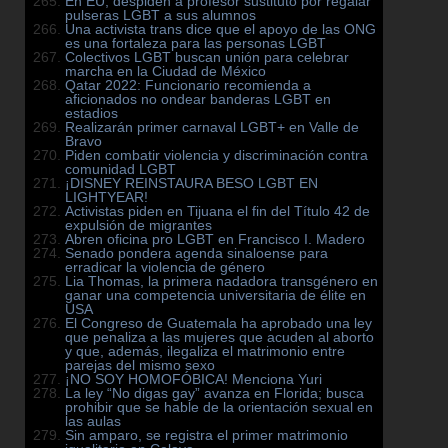
En EU, despiden a profesor sustituto por regalar
pulseras LGBT a sus alumnos
Una activista trans dice que el apoyo de las ONG
es una fortaleza para las personas LGBT
Colectivos LGBT buscan unión para celebrar
marcha en la Ciudad de México
Qatar 2022: Funcionario recomienda a
aficionados no ondear banderas LGBT en
estadios
Realizarán primer carnaval LGBT+ en Valle de
Bravo
Piden combatir violencia y discriminación contra
comunidad LGBT
¡DISNEY REINSTAURA BESO LGBT EN
LIGHTYEAR!
Activistas piden en Tijuana el fin del Título 42 de
expulsión de migrantes
Abren oficina pro LGBT en Francisco I. Madero
Senado pondera agenda sinaloense para
erradicar la violencia de género
Lia Thomas, la primera nadadora transgénero en
ganar una competencia universitaria de élite en
USA
El Congreso de Guatemala ha aprobado una ley
que penaliza a las mujeres que acuden al aborto
y que, además, ilegaliza el matrimonio entre
parejas del mismo sexo
¡NO SOY HOMOFÓBICA! Menciona Yuri
La ley “No digas gay” avanza en Florida; busca
prohibir que se hable de la orientación sexual en
las aulas
Sin amparo, se registra el primer matrimonio