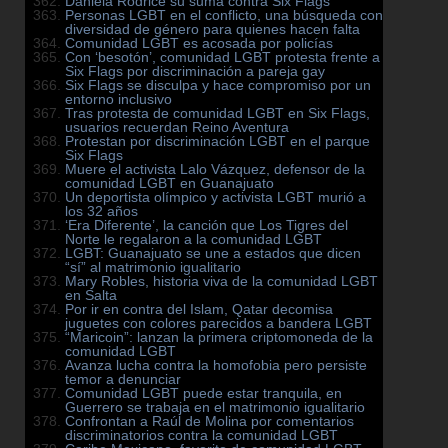
Daniela Rodrice su suma contra Six Flags
Personas LGBT en el conflicto, una búsqueda con
diversidad de género para quienes hacen falta
Comunidad LGBT es acosada por policías
Con ‘besotón’, comunidad LGBT protesta frente a
Six Flags por discriminación a pareja gay
Six Flags se disculpa y hace compromiso por un
entorno inclusivo
Tras protesta de comunidad LGBT en Six Flags,
usuarios recuerdan Reino Aventura
Protestan por discriminación LGBT en el parque
Six Flags
Muere el activista Lalo Vázquez, defensor de la
comunidad LGBT en Guanajuato
Un deportista olímpico y activista LGBT murió a
los 32 años
‘Era Diferente’, la canción que Los Tigres del
Norte le regalaron a la comunidad LGBT
LGBT: Guanajuato se une a estados que dicen
“sí” al matrimonio igualitario
Mary Robles, historia viva de la comunidad LGBT
en Salta
Por ir en contra del Islam, Qatar decomisa
juguetes con colores parecidos a bandera LGBT
“Maricoin”: lanzan la primera criptomoneda de la
comunidad LGBT
Avanza lucha contra la homofobia pero persiste
temor a denunciar
Comunidad LGBT puede estar tranquila, en
Guerrero se trabaja en el matrimonio igualitario
Confrontan a Raúl de Molina por comentarios
discriminatorios contra la comunidad LGBT