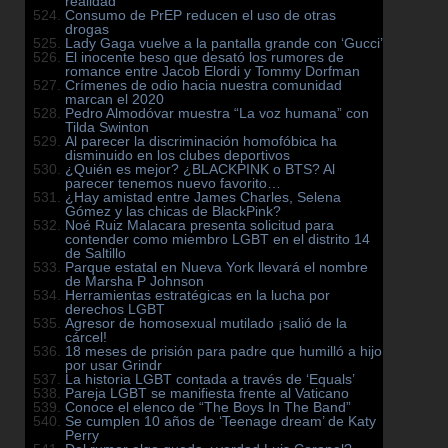
realidad
Consumo de PrEP reducen el uso de otras
drogas
Lady Gaga vuelve a la pantalla grande con ‘Gucci’
El inocente beso que desató los rumores de
romance entre Jacob Elordi y Tommy Dorfman
Crímenes de odio hacia nuestra comunidad
marcan el 2020
Pedro Almodóvar muestra “La voz humana” con
Tilda Swinton
Al parecer la discriminación homofóbica ha
disminuido en los clubes deportivos
¿Quién es mejor? ¿BLACKPINK o BTS? Al
parecer tenemos nuevo favorito…
¿Hay amistad entre James Charles, Selena
Gómez y las chicas de BlackPink?
Noé Ruiz Malacara presenta solicitud para
contender como miembro LGBT en el distrito 14
de Saltillo
Parque estatal en Nueva York llevará el nombre
de Marsha P Johnson
Herramientas estratégicas en la lucha por
derechos LGBT
Agresor de homosexual mutilado ¡salió de la
cárcel!
18 meses de prisión para padre que humilló a hijo
por usar Grindr
La historia LGBT contada a través de ‘Equals’
Pareja LGBT se manifiesta frente al Vaticano
Conoce el elenco de “The Boys In The Band”
Se cumplen 10 años de ‘Teenage dream’ de Katy
Perry