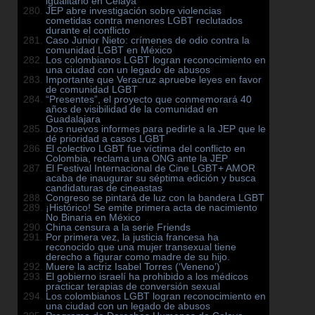
igualitario en Celaya
JEP abre investigación sobre violencias
cometidas contra menores LGBT reclutados
durante el conflicto
Caso Junior Nieto: crímenes de odio contra la
comunidad LGBT en México
Los colombianos LGBT logran reconocimiento en
una ciudad con un legado de abusos
Importante que Veracruz apruebe leyes en favor
de comunidad LGBT
“Presentes”, el proyecto que conmemorará 40
años de visibilidad de la comunidad en
Guadalajara
Dos nuevos informes para pedirle a la JEP que le
dé prioridad a casos LGBT
El colectivo LGBT fue víctima del conflicto en
Colombia, reclama una ONG ante la JEP
El Festival Internacional de Cine LGBT+ AMOR
acaba de inaugurar su séptima edición y busca
candidaturas de cineastas
Congreso se pintará de luz con la bandera LGBT
¡Histórico! Se emite primera acta de nacimiento
No Binaria en México
China censura a la serie Friends
Por primera vez, la justicia francesa ha
reconocido que una mujer transexual tiene
derecho a figurar como madre de su hijo.
Muere la actriz Isabel Torres (‘Veneno’)
El gobierno israelí ha prohibido a los médicos
practicar terapias de conversión sexual
Los colombianos LGBT logran reconocimiento en
una ciudad con un legado de abusos