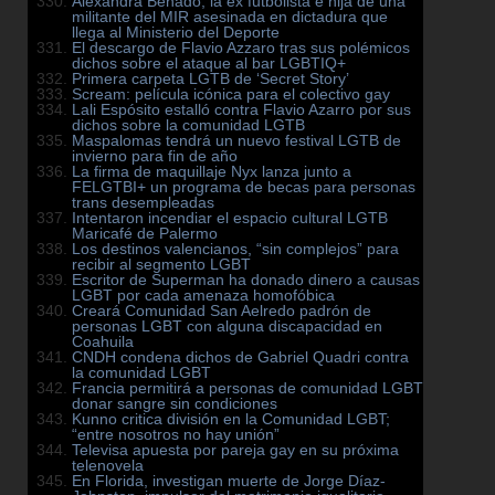
Alexandra Benado, la ex futbolista e hija de una
militante del MIR asesinada en dictadura que
llega al Ministerio del Deporte
El descargo de Flavio Azzaro tras sus polémicos
dichos sobre el ataque al bar LGBTIQ+
Primera carpeta LGTB de ‘Secret Story’
Scream: película icónica para el colectivo gay
Lali Espósito estalló contra Flavio Azarro por sus
dichos sobre la comunidad LGTB
Maspalomas tendrá un nuevo festival LGTB de
invierno para fin de año
La firma de maquillaje Nyx lanza junto a
FELGTBI+ un programa de becas para personas
trans desempleadas
Intentaron incendiar el espacio cultural LGTB
Maricafé de Palermo
Los destinos valencianos, “sin complejos” para
recibir al segmento LGBT
Escritor de Superman ha donado dinero a causas
LGBT por cada amenaza homofóbica
Creará Comunidad San Aelredo padrón de
personas LGBT con alguna discapacidad en
Coahuila
CNDH condena dichos de Gabriel Quadri contra
la comunidad LGBT
Francia permitirá a personas de comunidad LGBT
donar sangre sin condiciones
Kunno critica división en la Comunidad LGBT;
“entre nosotros no hay unión”
Televisa apuesta por pareja gay en su próxima
telenovela
En Florida, investigan muerte de Jorge Díaz-