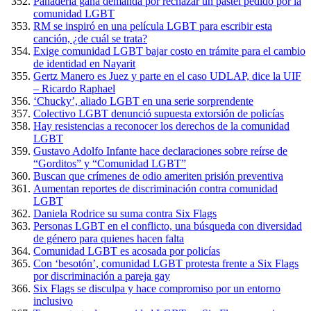
Panadería gana demanda por rechazar un pastel pedido por la
comunidad LGBT
RM se inspiró en una película LGBT para escribir esta
canción, ¿de cuál se trata?
Exige comunidad LGBT bajar costo en trámite para el cambio
de identidad en Nayarit
Gertz Manero es Juez y parte en el caso UDLAP, dice la UIF
– Ricardo Raphael
‘Chucky’, aliado LGBT en una serie sorprendente
Colectivo LGBT denunció supuesta extorsión de policías
Hay resistencias a reconocer los derechos de la comunidad
LGBT
Gustavo Adolfo Infante hace declaraciones sobre reírse de
“Gorditos” y “Comunidad LGBT”
Buscan que crímenes de odio ameriten prisión preventiva
Aumentan reportes de discriminación contra comunidad
LGBT
Daniela Rodrice su suma contra Six Flags
Personas LGBT en el conflicto, una búsqueda con diversidad
de género para quienes hacen falta
Comunidad LGBT es acosada por policías
Con ‘besotón’, comunidad LGBT protesta frente a Six Flags
por discriminación a pareja gay
Six Flags se disculpa y hace compromiso por un entorno
inclusivo