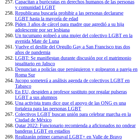
Capacitan a burócratas en derechos humanos de las personas
y comunidad LGBT
Republicana buscaría prohibir a las personas declararse
LGBT hasta la mayoría de edad
Piden 3 años de cárcel para madre que agredió a su hija
adolescente por ser lesbiana
Un tucumano golpeó a una mujer del colectivo LGBT en la
avenida Mate de Luna
Vuelve el desfile del Orgullo Gay a San Francisco tras dos
años de pandemia
LGBT: Se manifiestan durante discusión por el matrimonio
igualitario en Jalisco
Denuncian a policías que persiguieron y golpearon a pareja en
Roma Sur
Jucopo someterá a análisis agenda de colectivos LGBT en
Tabasco
En EU, despiden a profesor sustituto por regalar pulseras
LGBT a sus alumnos
Una activista trans dice que el apoyo de las ONG es una
fortaleza para las personas LGBT
Colectivos LGBT buscan unión para celebrar marcha en la
Ciudad de México
Qatar 2022: Funcionario recomienda a aficionados no ondear
banderas LGBT en estadios
Realizarán primer carnaval LGBT+ en Valle de Bravo