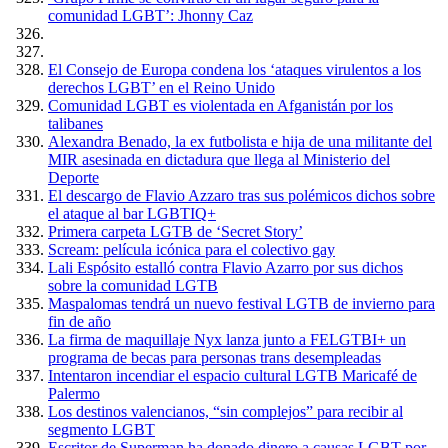
comunidad LGBT’: Jhonny Caz
El Consejo de Europa condena los ‘ataques virulentos a los
derechos LGBT’ en el Reino Unido
Comunidad LGBT es violentada en Afganistán por los
talibanes
Alexandra Benado, la ex futbolista e hija de una militante del
MIR asesinada en dictadura que llega al Ministerio del
Deporte
El descargo de Flavio Azzaro tras sus polémicos dichos sobre
el ataque al bar LGBTIQ+
Primera carpeta LGTB de ‘Secret Story’
Scream: película icónica para el colectivo gay
Lali Espósito estalló contra Flavio Azarro por sus dichos
sobre la comunidad LGTB
Maspalomas tendrá un nuevo festival LGTB de invierno para
fin de año
La firma de maquillaje Nyx lanza junto a FELGTBI+ un
programa de becas para personas trans desempleadas
Intentaron incendiar el espacio cultural LGTB Maricafé de
Palermo
Los destinos valencianos, “sin complejos” para recibir al
segmento LGBT
Escritor de Superman ha donado dinero a causas LGBT por