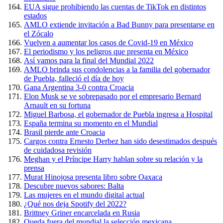
EUA sigue prohibiendo las cuentas de TikTok en distintos
estados
AMLO extiende invitación a Bad Bunny para presentarse en
el Zócalo
Vuelven a aumentar los casos de Covid-19 en México
El periodismo y los peligros que presenta en México
Así vamos para la final del Mundial 2022
AMLO brinda sus condolencias a la familia del gobernador
de Puebla, falleció el día de hoy
Gana Argentina 3-0 contra Croacia
Elon Musk se ve sobrepasado por el empresario Bernard
Arnault en su fortuna
Miguel Barbosa, el gobernador de Puebla ingresa a Hospital
España termina su momento en el Mundial
Brasil pierde ante Croacia
Cargos contra Ernesto Derbez han sido desestimados después
de cuidadosa revisión
Meghan y el Príncipe Harry hablan sobre su relación y la
prensa
Murat Hinojosa presenta libro sobre Oaxaca
Descubre nuevos sabores: Balta
Las mujeres en el mundo digital actual
¿Qué nos deja Spotify del 2022?
Brittney Griner encarcelada en Rusia
Queda fuera del mundial la selección mexicana