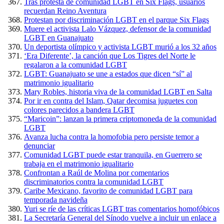
Tras protesta de comunidad LGBT en Six Flags, usuarios
recuerdan Reino Aventura
Protestan por discriminación LGBT en el parque Six Flags
Muere el activista Lalo Vázquez, defensor de la comunidad
LGBT en Guanajuato
Un deportista olímpico y activista LGBT murió a los 32 años
‘Era Diferente’, la canción que Los Tigres del Norte le
regalaron a la comunidad LGBT
LGBT: Guanajuato se une a estados que dicen “sí” al
matrimonio igualitario
Mary Robles, historia viva de la comunidad LGBT en Salta
Por ir en contra del Islam, Qatar decomisa juguetes con
colores parecidos a bandera LGBT
“Maricoin”: lanzan la primera criptomoneda de la comunidad
LGBT
Avanza lucha contra la homofobia pero persiste temor a
denunciar
Comunidad LGBT puede estar tranquila, en Guerrero se
trabaja en el matrimonio igualitario
Confrontan a Raúl de Molina por comentarios
discriminatorios contra la comunidad LGBT
Caribe Mexicano, favorito de comunidad LGBT para
temporada navideña
Yuri se ríe de las críticas LGBT tras comentarios homofóbicos
La Secretaría General del Sínodo vuelve a incluir un enlace a