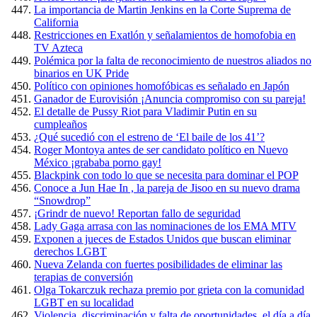
La importancia de Martin Jenkins en la Corte Suprema de
California
Restricciones en Exatlón y señalamientos de homofobia en
TV Azteca
Polémica por la falta de reconocimiento de nuestros aliados no
binarios en UK Pride
Político con opiniones homofóbicas es señalado en Japón
Ganador de Eurovisión ¡Anuncia compromiso con su pareja!
El detalle de Pussy Riot para Vladimir Putin en su
cumpleaños
¿Qué sucedió con el estreno de ‘El baile de los 41’?
Roger Montoya antes de ser candidato político en Nuevo
México ¡grababa porno gay!
Blackpink con todo lo que se necesita para dominar el POP
Conoce a Jun Hae In , la pareja de Jisoo en su nuevo drama
“Snowdrop”
¡Grindr de nuevo! Reportan fallo de seguridad
Lady Gaga arrasa con las nominaciones de los EMA MTV
Exponen a jueces de Estados Unidos que buscan eliminar
derechos LGBT
Nueva Zelanda con fuertes posibilidades de eliminar las
terapias de conversión
Olga Tokarczuk rechaza premio por grieta con la comunidad
LGBT en su localidad
Violencia, discriminación y falta de oportunidades, el día a día