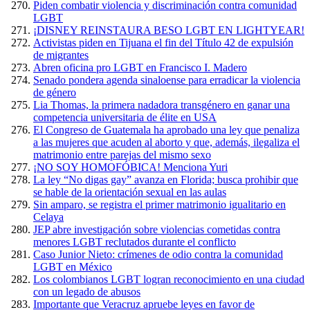
Piden combatir violencia y discriminación contra comunidad
LGBT
¡DISNEY REINSTAURA BESO LGBT EN LIGHTYEAR!
Activistas piden en Tijuana el fin del Título 42 de expulsión
de migrantes
Abren oficina pro LGBT en Francisco I. Madero
Senado pondera agenda sinaloense para erradicar la violencia
de género
Lia Thomas, la primera nadadora transgénero en ganar una
competencia universitaria de élite en USA
El Congreso de Guatemala ha aprobado una ley que penaliza
a las mujeres que acuden al aborto y que, además, ilegaliza el
matrimonio entre parejas del mismo sexo
¡NO SOY HOMOFÓBICA! Menciona Yuri
La ley “No digas gay” avanza en Florida; busca prohibir que
se hable de la orientación sexual en las aulas
Sin amparo, se registra el primer matrimonio igualitario en
Celaya
JEP abre investigación sobre violencias cometidas contra
menores LGBT reclutados durante el conflicto
Caso Junior Nieto: crímenes de odio contra la comunidad
LGBT en México
Los colombianos LGBT logran reconocimiento en una ciudad
con un legado de abusos
Importante que Veracruz apruebe leyes en favor de