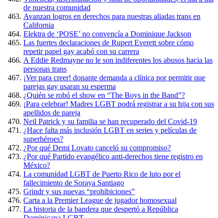
de nuestra comunidad
Avanzan logros en derechos para nuestras aliadas trans en
California
Elektra de ‘POSE’ no convencía a Dominique Jackson
Las fuertes declaraciones de Rupert Everett sobre cómo
repetir papel gay acabó con su carrera
A Eddie Redmayne no le son indiferentes los abusos hacia las
personas trans
¡Ver para creer! donante demanda a clínica por permitir que
parejas gay usaran su esperma
¿Quién se robó el show en “The Boys in the Band”?
¡Para celebrar! Madres LGBT podrá registrar a su hija con sus
apellidos de pareja
Neil Patrick y su familia se han recuperado del Covid-19
¿Hace falta más inclusión LGBT en series y películas de
superhéroes?
¿Por qué Demi Lovato canceló su compromiso?
¿Por qué Partido evangélico anti-derechos tiene registro en
México?
La comunidad LGBT de Puerto Rico de luto por el
fallecimiento de Soraya Santiago
Grindr y sus nuevas “prohibiciones”
Carta a la Premier League de jugador homosexual
La historia de la bandera que despertó a República
Dominicana LGBT