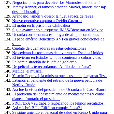
Negociaciones para devolver los Mármoles del Partenón
Jeremy Renner, el famoso actor de Marvel, manda mensaje
desde el hospital
Arándano, jamón y queso: la nueva rosca de reyes
Nuevo operativo captura a Ovidio Guzmán
El motín en la prisión de Chihuahua
Sigue avanzando el esquema IMSS-Bienestar en México
Ucrania considera una estrategia de ataque con drones
El papa emérito Benedicto XVI en graves condiciones de
salud
Cuídate de quemaduras en estas celebraciones
No cederán las tormentas de invierno en Estados Unidos
El invierno en Estados Unidos comienza a cobrar vidas
La administración de la jefa de gobierno
De películas: te recordamos ”Al filo del mañana”
Matilda: el musical
Yasmín Esquivel, la ministra que acusan de plagiar su Tesis
Estamos al pendiente del estreno de la nueva película de
Netflix: Ruido
Así fue la visita del presidente de Ucrania a la Casa Blanca
El problema del abastecimiento de medicamentos y como
planea afrontarlo el presidente
PROFEPA y su trabajo reubicando los felinos rescatados
Así celebró Billie Eilish su cumpleaños #21
Se sigue uniendo el personal de salud en Reino Unido para