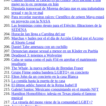
mujer no lo es: protestas en Irán
Diputada transexual de Morena declara que es una trabajadora
sexual y no lo ve mal
Para recordar nuestras raíces: Científico de origen Maya estará
en proyecto con la NASA
Las feministas como riesgo para el Ejército: filtraciones de la
SEDENA
Huracán Ian llega a Carolina del sur
Marchas y bailes por el el día de Acción Global por el Acceso
al Aborto Legal
Daniel Tabe amenaza con un cuchillo
Denuncian ataque sexual a menor en un Kínder en Puebla
Deadpool 3: tenemos a Wolverine
Cuba se suma como el país #34 en aprobar el matrimonio
igualitario
The Whale, la nueva película de Brendan Fraser
Grupo Firme ondea bandera LGBTQ+ en concierto
Elton John da un concierto en la casa Blanca
La comida hasta la puerta de tu casa
El último adiós: funeral de la Reina Isabel II
Gabriel Santos: Mexicano conquistando en el mundo NFT
Hamilton Homofóbico: iglesia en Texas plagia el famoso
musical
¿La viruela del mono viene de la comunidad LGBT+?