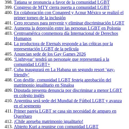
Tatiana se pronuncia a favor de la comunidad LGBT
Congreso de MTY cierra puerta a comunidad LGBT
En colaboración con Conapred y Acnur México se realizó el
primer torneo de la inclusión
Cero recursos para prevenir y eliminar discriminación LGBT
Aumenta la depresión entre las personas LGBT en Polonia
Centroamérica conmemora día Internacional de Derechos
Humanos
La productora de Eternals responde a las críticas por la
representación LGBT de la película
Anuncian sede de los Gay Games 2026
‘Lightyear’ tendrá un personaje que representará a la
comunidad LGBT+
Cuba inaugurará en La Habana un segundo resort ‘gay-
friendly’
Con desfile, comunidad LGBT festeja aprobación del
matrimonio igualitario en Sinaloa
Diputada presenta denuncia por discriminar a menor LGBT
en colegio inglés
Argentina será sede del Mundial de Fútbol LGBT y avanza
en el segmento
Primer pareja LGBT se casa sin necesidad de amparo en
Querétaro
¡Chile aprueba matrimonio igualitario!
Abierto Kuri a reunirse con comunidad LGBT