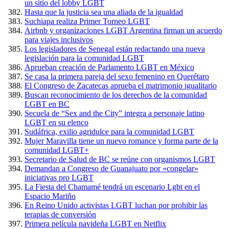
un sitio del lobby LGBT
Hasta que la justicia sea una aliada de la igualdad
Suchiapa realiza Primer Torneo LGBT
Airbnb y organizaciones LGBT Argentina firman un acuerdo
para viajes inclusivos
Los legisladores de Senegal están redactando una nueva
legislación para la comunidad LGBT
Aprueban creación de Parlamento LGBT en México
Se casa la primera pareja del sexo femenino en Querétaro
El Congreso de Zacatecas aprueba el matrimonio igualitario
Buscan reconocimiento de los derechos de la comunidad
LGBT en BC
Secuela de “Sex and the City” integra a personaje latino
LGBT en su elenco
Sudáfrica, exilio agridulce para la comunidad LGBT
Mujer Maravilla tiene un nuevo romance y forma parte de la
comunidad LGBT+
Secretario de Salud de BC se reúne con organismos LGBT
Demandan a Congreso de Guanajuato por «congelar»
iniciativas pro LGBT
La Fiesta del Chamamé tendrá un escenario Lgbt en el
Espacio Mariño
En Reino Unido activistas LGBT luchan por prohibir las
terapias de conversión
Primera película navideña LGBT en Netflix