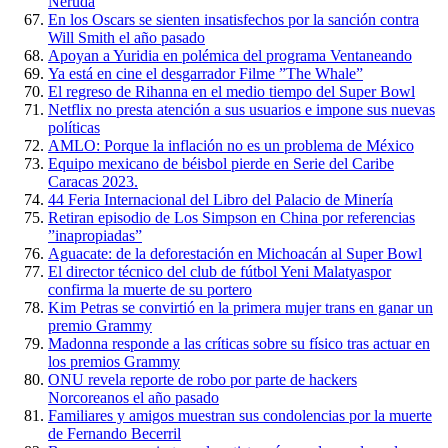
Neruda
En los Oscars se sienten insatisfechos por la sanción contra
Will Smith el año pasado
Apoyan a Yuridia en polémica del programa Ventaneando
Ya está en cine el desgarrador Filme ”The Whale”
El regreso de Rihanna en el medio tiempo del Super Bowl
Netflix no presta atención a sus usuarios e impone sus nuevas
políticas
AMLO: Porque la inflación no es un problema de México
Equipo mexicano de béisbol pierde en Serie del Caribe
Caracas 2023.
44 Feria Internacional del Libro del Palacio de Minería
Retiran episodio de Los Simpson en China por referencias
”inapropiadas”
Aguacate: de la deforestación en Michoacán al Super Bowl
El director técnico del club de fútbol Yeni Malatyaspor
confirma la muerte de su portero
Kim Petras se convirtió en la primera mujer trans en ganar un
premio Grammy
Madonna responde a las críticas sobre su físico tras actuar en
los premios Grammy
ONU revela reporte de robo por parte de hackers
Norcoreanos el año pasado
Familiares y amigos muestran sus condolencias por la muerte
de Fernando Becerril