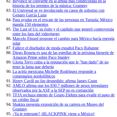
Beyonce se convierte en la artista más condecorada en la
historia de los premios de la música: Grammy
El Universal se ve involucrado en casos de soborno con
Genaro García Luna
Para ayudar en el rescate de las personas en Turquía: México
manda 150 elementos
The Last of Us: su éxito y el capítulo que generó controversia
entre los fans del videojuego
Marcelo Ebrard propone el cambio para México hacía energía
solar
Fallece el diseñador de moda español Paco Rabanne
Diego Boneta es una de las estrellas de la próxima bioserie de
Amazon Prime sobre Paco Stanley
Gloria Trevi culpa a la reputación que le ”han dado” de no
tener la fama que debería
La actriz mexicana Michelle Rodríguez responde a
comentarios gordofóbicos
Henry Cavill no fue despedido: afirma James Gunn
AMLO afirma que los 830.7 millones de pesos irregulares
observados por la ASF a la SEP no es corrupción
TFJA rechaza intento de Grupo Elektra para evadir el pago de
un crédito fiscal
Shakira presenta exposición de su carrera en Museo del
Grammy
¿Ya te enteraste? ¡BLACKPINK viene a México!