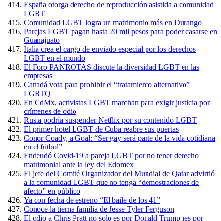
España otorga derecho de reproducción asistida a comunidad
LGBT
Comunidad LGBT logra un matrimonio más en Durango
Parejas LGBT pagan hasta 20 mil pesos para poder casarse en
Guanajuato
Italia crea el cargo de enviado especial por los derechos
LGBT en el mundo
El Foro PANROTAS discute la diversidad LGBT en las
empresas
Canadá vota para prohibir el “tratamiento alternativo”
LGBTQ
En CdMx, activistas LGBT marchan para exigir justicia por
crímenes de odio
Rusia podría suspender Netflix por su contenido LGBT
El primer hotel LGBT de Cuba reabre sus puertas
Conor Coady, a Goal: “Ser gay será parte de la vida cotidiana
en el fútbol”
Endeudó Covid-19 a pareja LGBT por no tener derecho
matrimonial ante la ley del Edomex
El jefe del Comité Organizador del Mundial de Qatar advirtió
a la comunidad LGBT que no tenga “demostraciones de
afecto” en público
Ya con fecha de estreno “El baile de los 41”
Conoce la tierna familia de Jesse Tyler Ferguson
El odio a Chris Pratt no solo es por Donald Trump ¡es por