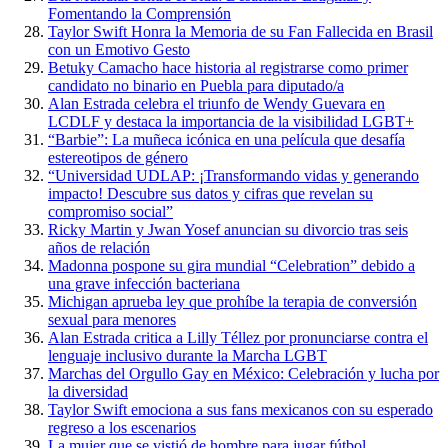
Fomentando la Comprensión
Taylor Swift Honra la Memoria de su Fan Fallecida en Brasil
con un Emotivo Gesto
Betuky Camacho hace historia al registrarse como primer
candidato no binario en Puebla para diputado/a
Alan Estrada celebra el triunfo de Wendy Guevara en
LCDLF y destaca la importancia de la visibilidad LGBT+
“Barbie”: La muñeca icónica en una película que desafía
estereotipos de género
“Universidad UDLAP: ¡Transformando vidas y generando
impacto! Descubre sus datos y cifras que revelan su
compromiso social”
Ricky Martin y Jwan Yosef anuncian su divorcio tras seis
años de relación
Madonna pospone su gira mundial “Celebration” debido a
una grave infección bacteriana
Michigan aprueba ley que prohíbe la terapia de conversión
sexual para menores
Alan Estrada critica a Lilly Téllez por pronunciarse contra el
lenguaje inclusivo durante la Marcha LGBT
Marchas del Orgullo Gay en México: Celebración y lucha por
la diversidad
Taylor Swift emociona a sus fans mexicanos con su esperado
regreso a los escenarios
La mujer que se vistió de hombre para jugar fútbol