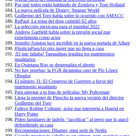
Por qué todos están hablando de Zendaya y Tom Holland
La nueva película de Disney: Strange World
Guillermo del Toro habla sobre lo ocurrido con AMACC
RuPaul, La reina del drag cumplió 62 años
La selección mexicana para el mundial 2022
Andrew Garfield habla sobre la presión social que
experimenta como actor
Jennifer Aniston luce increíble en la nueva portada de Allure
#JusticiaParaAri otra mujer que no llega a casa
¡El que faltaba! Tamaulipas legaliza los matrimonios
igualitarios
En Quintana Roo se despenaliza el aborto
No hay pruebas: la FGR dictamina caso de Pío López
Obrador
El número 31: El Congreso de Guerrero a favor del
matrimonio igualitario
Para agregar a tu lista de películas: My Policeman
Llega la premier de Pinocho la nueva versión del director
Guillermo del Toro
Fallece Robbie Coltrane, actor que interpreta a Hagrid en
Harry Potter
Piden familiares de ladrón ‘’sacrificar’’ al perro que lo atacó
defendiendo su casa
Recomendaciones: Dhamer, mini serie de Netlix
Cuando mostrar tu cabello es un crimen, pero asesinar a una