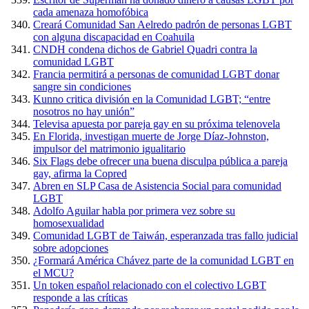
cada amenaza homofóbica
Creará Comunidad San Aelredo padrón de personas LGBT
con alguna discapacidad en Coahuila
CNDH condena dichos de Gabriel Quadri contra la
comunidad LGBT
Francia permitirá a personas de comunidad LGBT donar
sangre sin condiciones
Kunno critica división en la Comunidad LGBT; “entre
nosotros no hay unión”
Televisa apuesta por pareja gay en su próxima telenovela
En Florida, investigan muerte de Jorge Díaz-Johnston,
impulsor del matrimonio igualitario
Six Flags debe ofrecer una buena disculpa pública a pareja
gay, afirma la Copred
Abren en SLP Casa de Asistencia Social para comunidad
LGBT
Adolfo Aguilar habla por primera vez sobre su
homosexualidad
Comunidad LGBT de Taiwán, esperanzada tras fallo judicial
sobre adopciones
¿Formará América Chávez parte de la comunidad LGBT en
el MCU?
Un token español relacionado con el colectivo LGBT
responde a las críticas