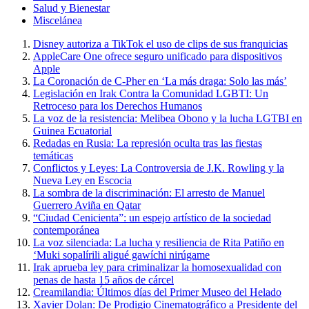
Salud y Bienestar
Miscelánea
Disney autoriza a TikTok el uso de clips de sus franquicias
AppleCare One ofrece seguro unificado para dispositivos
Apple
La Coronación de C-Pher en ‘La más draga: Solo las más’
Legislación en Irak Contra la Comunidad LGBTI: Un
Retroceso para los Derechos Humanos
La voz de la resistencia: Melibea Obono y la lucha LGTBI en
Guinea Ecuatorial
Redadas en Rusia: La represión oculta tras las fiestas
temáticas
Conflictos y Leyes: La Controversia de J.K. Rowling y la
Nueva Ley en Escocia
La sombra de la discriminación: El arresto de Manuel
Guerrero Aviña en Qatar
“Ciudad Cenicienta”: un espejo artístico de la sociedad
contemporánea
La voz silenciada: La lucha y resiliencia de Rita Patiño en
‘Muki sopalírili aligué gawíchi nirúgame
Irak aprueba ley para criminalizar la homosexualidad con
penas de hasta 15 años de cárcel
Creamilandia: Últimos días del Primer Museo del Helado
Xavier Dolan: De Prodigio Cinematográfico a Presidente del