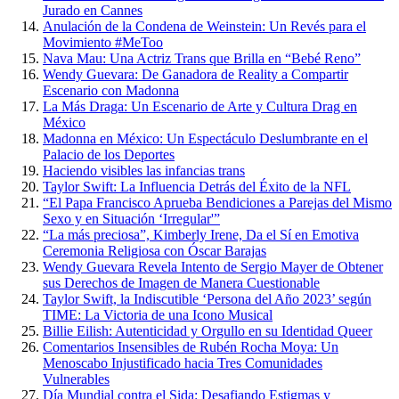
Jurado en Cannes
Anulación de la Condena de Weinstein: Un Revés para el
Movimiento #MeToo
Nava Mau: Una Actriz Trans que Brilla en “Bebé Reno”
Wendy Guevara: De Ganadora de Reality a Compartir
Escenario con Madonna
La Más Draga: Un Escenario de Arte y Cultura Drag en
México
Madonna en México: Un Espectáculo Deslumbrante en el
Palacio de los Deportes
Haciendo visibles las infancias trans
Taylor Swift: La Influencia Detrás del Éxito de la NFL
“El Papa Francisco Aprueba Bendiciones a Parejas del Mismo
Sexo y en Situación ‘Irregular'”
“La más preciosa”, Kimberly Irene, Da el Sí en Emotiva
Ceremonia Religiosa con Óscar Barajas
Wendy Guevara Revela Intento de Sergio Mayer de Obtener
sus Derechos de Imagen de Manera Cuestionable
Taylor Swift, la Indiscutible ‘Persona del Año 2023’ según
TIME: La Victoria de una Icono Musical
Billie Eilish: Autenticidad y Orgullo en su Identidad Queer
Comentarios Insensibles de Rubén Rocha Moya: Un
Menoscabo Injustificado hacia Tres Comunidades
Vulnerables
Día Mundial contra el Sida: Desafiando Estigmas y