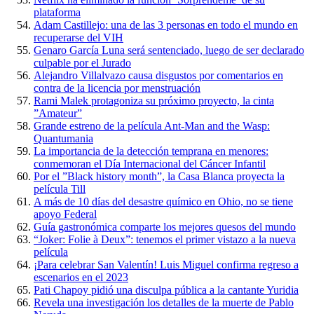
plataforma
Adam Castillejo: una de las 3 personas en todo el mundo en
recuperarse del VIH
Genaro García Luna será sentenciado, luego de ser declarado
culpable por el Jurado
Alejandro Villalvazo causa disgustos por comentarios en
contra de la licencia por menstruación
Rami Malek protagoniza su próximo proyecto, la cinta
”Amateur”
Grande estreno de la película Ant-Man and the Wasp:
Quantumania
La importancia de la detección temprana en menores:
conmemoran el Día Internacional del Cáncer Infantil
Por el ”Black history month”, la Casa Blanca proyecta la
película Till
A más de 10 días del desastre químico en Ohio, no se tiene
apoyo Federal
Guía gastronómica comparte los mejores quesos del mundo
“Joker: Folie à Deux”: tenemos el primer vistazo a la nueva
película
¡Para celebrar San Valentín! Luis Miguel confirma regreso a
escenarios en el 2023
Pati Chapoy pidió una disculpa pública a la cantante Yuridia
Revela una investigación los detalles de la muerte de Pablo