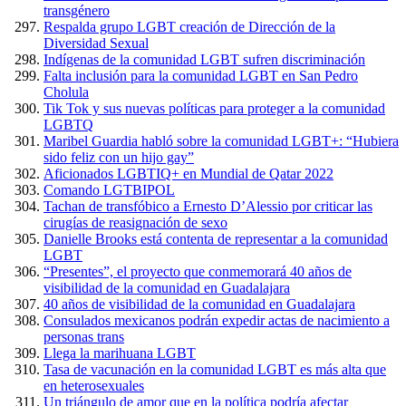
transgénero
Respalda grupo LGBT creación de Dirección de la
Diversidad Sexual
Indígenas de la comunidad LGBT sufren discriminación
Falta inclusión para la comunidad LGBT en San Pedro
Cholula
Tik Tok y sus nuevas políticas para proteger a la comunidad
LGBTQ
Maribel Guardia habló sobre la comunidad LGBT+: “Hubiera
sido feliz con un hijo gay”
Aficionados LGBTIQ+ en Mundial de Qatar 2022
Comando LGTBIPOL
Tachan de transfóbico a Ernesto D’Alessio por criticar las
cirugías de reasignación de sexo
Danielle Brooks está contenta de representar a la comunidad
LGBT
“Presentes”, el proyecto que conmemorará 40 años de
visibilidad de la comunidad en Guadalajara
40 años de visibilidad de la comunidad en Guadalajara
Consulados mexicanos podrán expedir actas de nacimiento a
personas trans
Llega la marihuana LGBT
Tasa de vacunación en la comunidad LGBT es más alta que
en heterosexuales
Un triángulo de amor que en la política podría afectar