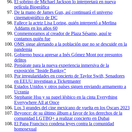
El sobrino de Michael Jackson lo interpretará en nueva
película Biográfica
De la mano de James Gun, así continuará el universo
cinematográfico de DC
Fallece la actriz Lisa Loring, quién interpretó a Merlina
Addams en los años 60
Conmemoramos al creador de Plaza Sésamo, aquí te
contamos quién fue
OMS sigue alertando a la población que no se descuide en la
pandemia
Gobierno busca apresar a Inés Gómez Mont por presuntos
delitos
Prepárate para la nueva experiencia inmersiva de la
exposición ”Inside Banksy”
Por irregularidades en concierto de Taylor Swift, Senadores
en EEUU investigan a Ticketmaster
Estados Unidos y otros países siguen enviando armamento a
Ucrania
Stephanie Hsu y su papel lésbico en la cinta Everything
Everywhere All at Once
Los 3 grandes del cine mexicano de vuelta en los Oscars 2023
Beyonce: de su último álbum a favor de los derechos de la
comunidad LGTBQ+ a realizar concierto en Dubai
El Papa Francisco condena leyes contra la comunidad
homosexual