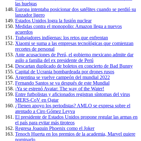
las huelgas
Europa intentaba posicionar dos satélites cuando se perdió su
lanzador ligero
Estados Unidos logra la fusión nuclear
Medidas contra el monopolio: Amazon llega a nuevos
acuerdos
Trabajadores indígenas: los retos que enfrentan
Xiaomi se suma a las empresas tecnológicas que comienzan
recortes de personal
Ante acusaciones de Perú, el gobierno mexicano admite dar
asilo a familia del ex presidente de Perú
Descartan duplicado de boletos en concierto de Bad Bunny
Capital de Ucrania bombardeada por drones rusos
Argentina se vuelve campeón del mundial 2022
Fernando Santos se va después de este Mundial
¡Ya se estrenó Avatar: The way of the Water!
Entre futbolistas y aficionados registran síntomas del virus
MERS-CoV en Qatar
¿Tienen apoyo los periodistas? AMLO se expresa sobre el
atentado a Ciro Gómez Leyva
El presidente de Estados Unidos propone regular las armas en
el país para evitar más tiroteos
Regresa Joaquin Phoenix como el Joker
Tenoch Huerta en los premios de la academia, Marvel quiere
nominarlo