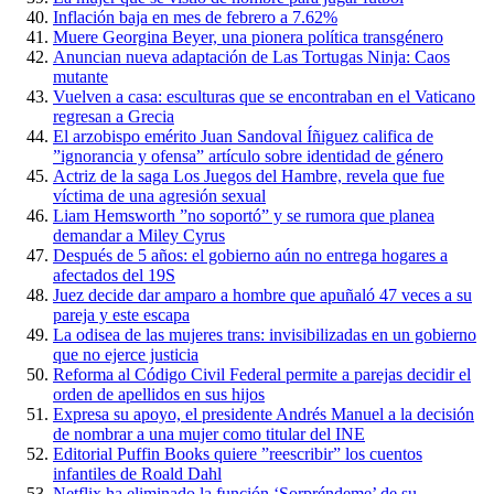
Inflación baja en mes de febrero a 7.62%
Muere Georgina Beyer, una pionera política transgénero
Anuncian nueva adaptación de Las Tortugas Ninja: Caos
mutante
Vuelven a casa: esculturas que se encontraban en el Vaticano
regresan a Grecia
El arzobispo emérito Juan Sandoval Íñiguez califica de
”ignorancia y ofensa” artículo sobre identidad de género
Actriz de la saga Los Juegos del Hambre, revela que fue
víctima de una agresión sexual
Liam Hemsworth ”no soportó” y se rumora que planea
demandar a Miley Cyrus
Después de 5 años: el gobierno aún no entrega hogares a
afectados del 19S
Juez decide dar amparo a hombre que apuñaló 47 veces a su
pareja y este escapa
La odisea de las mujeres trans: invisibilizadas en un gobierno
que no ejerce justicia
Reforma al Código Civil Federal permite a parejas decidir el
orden de apellidos en sus hijos
Expresa su apoyo, el presidente Andrés Manuel a la decisión
de nombrar a una mujer como titular del INE
Editorial Puffin Books quiere ”reescribir” los cuentos
infantiles de Roald Dahl
Netflix ha eliminado la función ‘Sorpréndeme’ de su