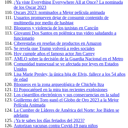
¿Ya viste Everything Everywhere All at Once? La nominada
de los Oscar 2023
Oscars 2023: nominados a Mejor película animada
Usuarios promueven dejar de consumir contenido de
multimedia por medio de hashtag
Bloqueos y violencia de los taxistas en Cancún
Giovanni Dos Santos en polémica tras video saludando a
funcionario
Ciberestafas en reseñas de productos en Amazon
Se revela que Trump volverá a redes sociales
Hoy cumple años el famoso actor Jim Carrey
AMLO sobre la decisión de la Guardia Nacional en el Metro
Comunidad transexual se ve afectada por leyes en Estados
Unidos
Lisa Marie Presley, la única hija de Elvis, fallece a los 54 años
de edad
Bloqueos en la zona arqueológica de Chichén Itza
El Popocatépetl en la mira tras recientes explosiones
Los cigarrillos electrónicos y sus consecuencias en la salud
Guillermo del Toro ganó el Globo de Oro 2023 a la Mejor
Película Animada
La Cumbre de Líderes de América del Norte: Joe Biden se
adelanta
¿Ya te sabes los días feriados del 2023?
Autorizan vacunas contra Covid-19 para niños