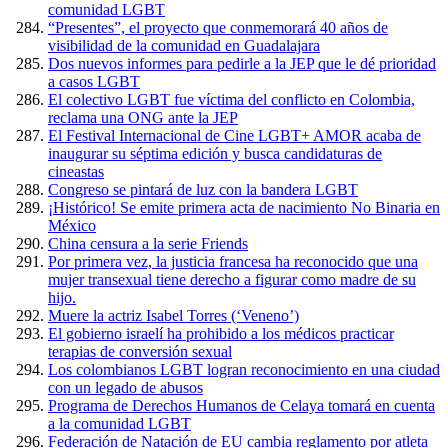
comunidad LGBT
“Presentes”, el proyecto que conmemorará 40 años de
visibilidad de la comunidad en Guadalajara
Dos nuevos informes para pedirle a la JEP que le dé prioridad
a casos LGBT
El colectivo LGBT fue víctima del conflicto en Colombia,
reclama una ONG ante la JEP
El Festival Internacional de Cine LGBT+ AMOR acaba de
inaugurar su séptima edición y busca candidaturas de
cineastas
Congreso se pintará de luz con la bandera LGBT
¡Histórico! Se emite primera acta de nacimiento No Binaria en
México
China censura a la serie Friends
Por primera vez, la justicia francesa ha reconocido que una
mujer transexual tiene derecho a figurar como madre de su
hijo.
Muere la actriz Isabel Torres (‘Veneno’)
El gobierno israelí ha prohibido a los médicos practicar
terapias de conversión sexual
Los colombianos LGBT logran reconocimiento en una ciudad
con un legado de abusos
Programa de Derechos Humanos de Celaya tomará en cuenta
a la comunidad LGBT
Federación de Natación de EU cambia reglamento por atleta