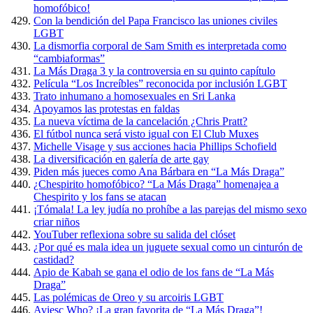
homofóbico!
Con la bendición del Papa Francisco las uniones civiles
LGBT
La dismorfia corporal de Sam Smith es interpretada como
“cambiaformas”
La Más Draga 3 y la controversia en su quinto capítulo
Película “Los Increíbles” reconocida por inclusión LGBT
Trato inhumano a homosexuales en Sri Lanka
Apoyamos las protestas en faldas
La nueva víctima de la cancelación ¿Chris Pratt?
El fútbol nunca será visto igual con El Club Muxes
Michelle Visage y sus acciones hacia Phillips Schofield
La diversificación en galería de arte gay
Piden más jueces como Ana Bárbara en “La Más Draga”
¿Chespirito homofóbico? “La Más Draga” homenajea a
Chespirito y los fans se atacan
¡Tómala! La ley judía no prohíbe a las parejas del mismo sexo
criar niños
YouTuber reflexiona sobre su salida del clóset
¿Por qué es mala idea un juguete sexual como un cinturón de
castidad?
Apio de Kabah se gana el odio de los fans de “La Más
Draga”
Las polémicas de Oreo y su arcoiris LGBT
Aviesc Who? ¡La gran favorita de “La Más Draga”!