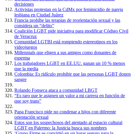
decisiones
Activistas protestan en la CdMx por feminicidio de pareja
lesbiana en Ciudad Juárez
Francia prohíbe las terapias de reorientación sexual y las
considera un “delito”
Coalición LGBT pide iniciativa para modificar Código Civil
de Veracruz
Comunidad LGTBI está rompiendo estereotipos en los
videojuegos
Millennials que eligen a sus amigos como donantes de
esperma
Los trabajadores LGBT en EE.UU. ganan un 10 % menos
que la media
Colombia: Es ridículo prohibir que las personas LGBT donen
sangre
Rolando Fonseca ataca a comunidad LBGT
“Es raro que le asignen un valor a mi carrera en función de
que soy trans”
Papa Francisco pide no condenar a hijos con diferente
orientación sexual
Estos son los sospechosos del atentado al espacio cultural
LGBT en Palermo: la Justicia busca sus nombres
‘Grupo Firme se convirtió en un lugar seguro para la