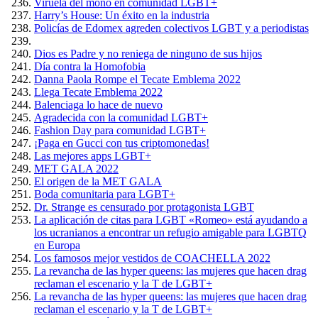
Viruela del mono en comunidad LGBT+
Harry’s House: Un éxito en la industria
Policías de Edomex agreden colectivos LGBT y a periodistas
Dios es Padre y no reniega de ninguno de sus hijos
Día contra la Homofobia
Danna Paola Rompe el Tecate Emblema 2022
Llega Tecate Emblema 2022
Balenciaga lo hace de nuevo
Agradecida con la comunidad LGBT+
Fashion Day para comunidad LGBT+
¡Paga en Gucci con tus criptomonedas!
Las mejores apps LGBT+
MET GALA 2022
El origen de la MET GALA
Boda comunitaria para LGBT+
Dr. Strange es censurado por protagonista LGBT
La aplicación de citas para LGBT «Romeo» está ayudando a
los ucranianos a encontrar un refugio amigable para LGBTQ
en Europa
Los famosos mejor vestidos de COACHELLA 2022
La revancha de las hyper queens: las mujeres que hacen drag
reclaman el escenario y la T de LGBT+
La revancha de las hyper queens: las mujeres que hacen drag
reclaman el escenario y la T de LGBT+