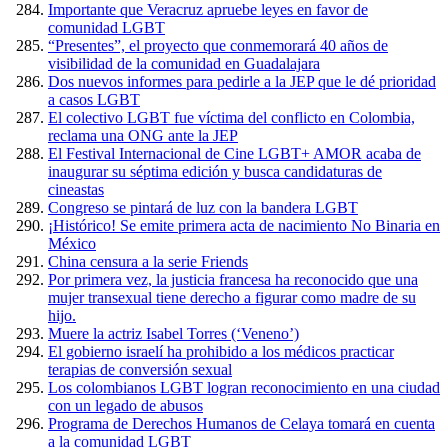
Importante que Veracruz apruebe leyes en favor de
comunidad LGBT
“Presentes”, el proyecto que conmemorará 40 años de
visibilidad de la comunidad en Guadalajara
Dos nuevos informes para pedirle a la JEP que le dé prioridad
a casos LGBT
El colectivo LGBT fue víctima del conflicto en Colombia,
reclama una ONG ante la JEP
El Festival Internacional de Cine LGBT+ AMOR acaba de
inaugurar su séptima edición y busca candidaturas de
cineastas
Congreso se pintará de luz con la bandera LGBT
¡Histórico! Se emite primera acta de nacimiento No Binaria en
México
China censura a la serie Friends
Por primera vez, la justicia francesa ha reconocido que una
mujer transexual tiene derecho a figurar como madre de su
hijo.
Muere la actriz Isabel Torres (‘Veneno’)
El gobierno israelí ha prohibido a los médicos practicar
terapias de conversión sexual
Los colombianos LGBT logran reconocimiento en una ciudad
con un legado de abusos
Programa de Derechos Humanos de Celaya tomará en cuenta
a la comunidad LGBT