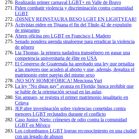
Realizarán primer carnaval LGBT+ en Valle de Bravo
Piden combatir violencia y discriminación contra comunidad
LGBT
¡DISNEY REINSTAURA BESO LGBT EN LIGHTYEAR!
Activistas piden en Tijuana el fin del Título 42 de expulsión
de migrantes
Abren oficina pro LGBT en Francisco I. Madero
Senado pondera agenda sinaloense para erradicar la violencia
de género
Lia Thomas, la primera nadadora transgénero en ganar una
competencia universitaria de élite en USA
El Congreso de Guatemala ha aprobado una ley que penaliza
a las mujeres que acuden al aborto y que, además, ilegaliza el
matrimonio entre parejas del mismo sexo
¡NO SOY HOMOFÓBICA! Menciona Yuri
La ley “No digas gay” avanza en Florida; busca prohibir que
se hable de la orientación sexual en las aulas
Sin amparo, se registra el primer matrimonio igualitario en
Celaya
JEP abre investigación sobre violencias cometidas contra
menores LGBT reclutados durante el conflicto
Caso Junior Nieto: crímenes de odio contra la comunidad
LGBT en México
Los colombianos LGBT logran reconocimiento en una ciudad
con un legado de abusos