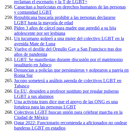
reclaman el escenario y la T de LGBT+
Capacitan a burócratas en derechos humanos de las personas
y comunidad LGBT
Republicana buscaría prohibir a las personas declararse
LGBT hasta la mayoría de edad
Piden 3 años de cárcel para madre que agredió a su hija
adolescente por ser lesbiana
Un tucumano golpeó a una mujer del colectivo LGBT en la
avenida Mate de Luna
Vuelve el desfile del Orgullo Gay a San Francisco tras dos
años de pandemia
LGBT: Se manifiestan durante discusión por el matrimonio
igualitario en Jalisco
Denuncian a policías que persiguieron y golpearon a pareja en
Roma Sur
Jucopo someterá a análisis agenda de colectivos LGBT en
Tabasco
En EU, despiden a profesor sustituto por regalar pulseras
LGBT a sus alumnos
Una activista trans dice que el apoyo de las ONG es una
fortaleza para las personas LGBT
Colectivos LGBT buscan unión para celebrar marcha en la
Ciudad de México
Qatar 2022: Funcionario recomienda a aficionados no ondear
banderas LGBT en estadios