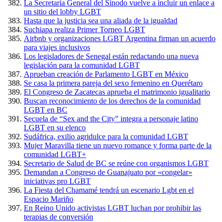
La Secretaría General del Sínodo vuelve a incluir un enlace a
un sitio del lobby LGBT
Hasta que la justicia sea una aliada de la igualdad
Suchiapa realiza Primer Torneo LGBT
Airbnb y organizaciones LGBT Argentina firman un acuerdo
para viajes inclusivos
Los legisladores de Senegal están redactando una nueva
legislación para la comunidad LGBT
Aprueban creación de Parlamento LGBT en México
Se casa la primera pareja del sexo femenino en Querétaro
El Congreso de Zacatecas aprueba el matrimonio igualitario
Buscan reconocimiento de los derechos de la comunidad
LGBT en BC
Secuela de “Sex and the City” integra a personaje latino
LGBT en su elenco
Sudáfrica, exilio agridulce para la comunidad LGBT
Mujer Maravilla tiene un nuevo romance y forma parte de la
comunidad LGBT+
Secretario de Salud de BC se reúne con organismos LGBT
Demandan a Congreso de Guanajuato por «congelar»
iniciativas pro LGBT
La Fiesta del Chamamé tendrá un escenario Lgbt en el
Espacio Mariño
En Reino Unido activistas LGBT luchan por prohibir las
terapias de conversión