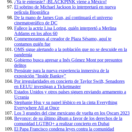
¿Ya te enteraste? ¡BLACKPINK viene a México!
El sobrino de Michael Jackson lo interpretará en nueva
película Biográfica
De la mano de James Gun, así continuará el universo
cinematográfico de DC
Fallece la actriz Lisa Loring, quién interpretó a Merlina
Addams en los años 60
Conmemoramos al creador de Plaza Sésamo, aquí te
contamos quién fue
OMS sigue alertando a la población que no se descuide en la
pandemia
Gobierno busca apresar a Inés Gómez Mont por presuntos
delitos
Prepárate para la nueva experiencia inmersiva de la
exposición ”Inside Banksy”
Por irregularidades en concierto de Taylor Swift, Senadores
en EEUU investigan a Ticketmaster
Estados Unidos y otros países siguen enviando armamento a
Ucrania
Stephanie Hsu y su papel lésbico en la cinta Everything
Everywhere All at Once
Los 3 grandes del cine mexicano de vuelta en los Oscars 2023
Beyonce: de su último álbum a favor de los derechos de la
comunidad LGTBQ+ a realizar concierto en Dubai
El Papa Francisco condena leyes contra la comunidad