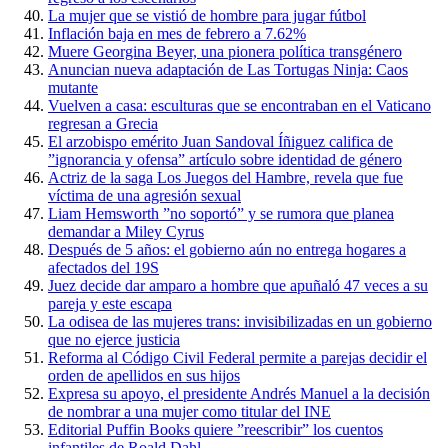
La mujer que se vistió de hombre para jugar fútbol
Inflación baja en mes de febrero a 7.62%
Muere Georgina Beyer, una pionera política transgénero
Anuncian nueva adaptación de Las Tortugas Ninja: Caos
mutante
Vuelven a casa: esculturas que se encontraban en el Vaticano
regresan a Grecia
El arzobispo emérito Juan Sandoval Íñiguez califica de
”ignorancia y ofensa” artículo sobre identidad de género
Actriz de la saga Los Juegos del Hambre, revela que fue
víctima de una agresión sexual
Liam Hemsworth ”no soportó” y se rumora que planea
demandar a Miley Cyrus
Después de 5 años: el gobierno aún no entrega hogares a
afectados del 19S
Juez decide dar amparo a hombre que apuñaló 47 veces a su
pareja y este escapa
La odisea de las mujeres trans: invisibilizadas en un gobierno
que no ejerce justicia
Reforma al Código Civil Federal permite a parejas decidir el
orden de apellidos en sus hijos
Expresa su apoyo, el presidente Andrés Manuel a la decisión
de nombrar a una mujer como titular del INE
Editorial Puffin Books quiere ”reescribir” los cuentos
infantiles de Roald Dahl