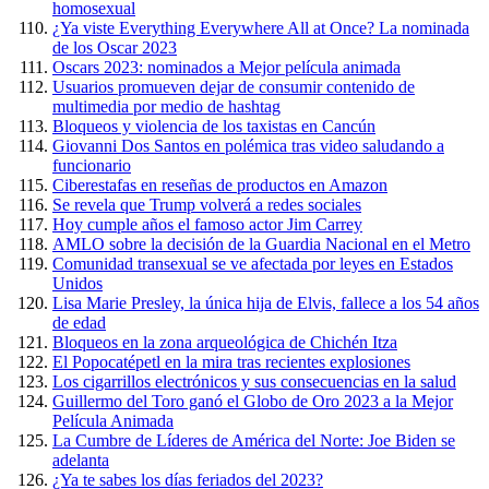
homosexual
¿Ya viste Everything Everywhere All at Once? La nominada
de los Oscar 2023
Oscars 2023: nominados a Mejor película animada
Usuarios promueven dejar de consumir contenido de
multimedia por medio de hashtag
Bloqueos y violencia de los taxistas en Cancún
Giovanni Dos Santos en polémica tras video saludando a
funcionario
Ciberestafas en reseñas de productos en Amazon
Se revela que Trump volverá a redes sociales
Hoy cumple años el famoso actor Jim Carrey
AMLO sobre la decisión de la Guardia Nacional en el Metro
Comunidad transexual se ve afectada por leyes en Estados
Unidos
Lisa Marie Presley, la única hija de Elvis, fallece a los 54 años
de edad
Bloqueos en la zona arqueológica de Chichén Itza
El Popocatépetl en la mira tras recientes explosiones
Los cigarrillos electrónicos y sus consecuencias en la salud
Guillermo del Toro ganó el Globo de Oro 2023 a la Mejor
Película Animada
La Cumbre de Líderes de América del Norte: Joe Biden se
adelanta
¿Ya te sabes los días feriados del 2023?