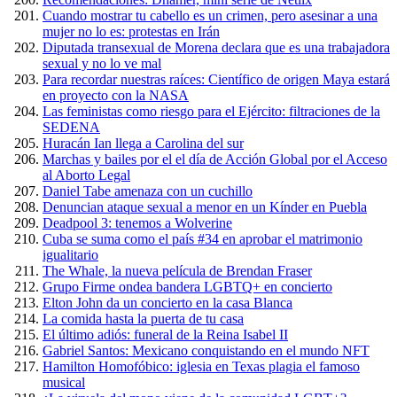
Cuando mostrar tu cabello es un crimen, pero asesinar a una
mujer no lo es: protestas en Irán
Diputada transexual de Morena declara que es una trabajadora
sexual y no lo ve mal
Para recordar nuestras raíces: Científico de origen Maya estará
en proyecto con la NASA
Las feministas como riesgo para el Ejército: filtraciones de la
SEDENA
Huracán Ian llega a Carolina del sur
Marchas y bailes por el el día de Acción Global por el Acceso
al Aborto Legal
Daniel Tabe amenaza con un cuchillo
Denuncian ataque sexual a menor en un Kínder en Puebla
Deadpool 3: tenemos a Wolverine
Cuba se suma como el país #34 en aprobar el matrimonio
igualitario
The Whale, la nueva película de Brendan Fraser
Grupo Firme ondea bandera LGBTQ+ en concierto
Elton John da un concierto en la casa Blanca
La comida hasta la puerta de tu casa
El último adiós: funeral de la Reina Isabel II
Gabriel Santos: Mexicano conquistando en el mundo NFT
Hamilton Homofóbico: iglesia en Texas plagia el famoso
musical