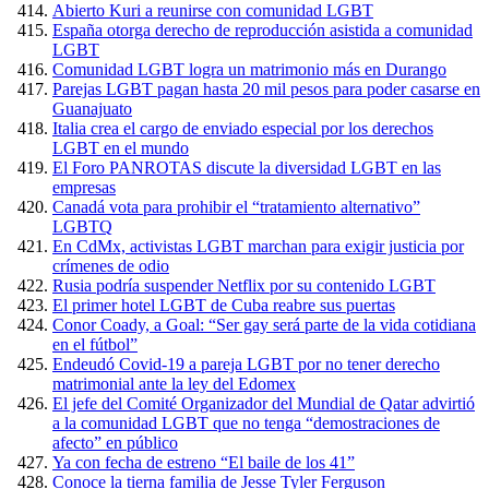
Abierto Kuri a reunirse con comunidad LGBT
España otorga derecho de reproducción asistida a comunidad
LGBT
Comunidad LGBT logra un matrimonio más en Durango
Parejas LGBT pagan hasta 20 mil pesos para poder casarse en
Guanajuato
Italia crea el cargo de enviado especial por los derechos
LGBT en el mundo
El Foro PANROTAS discute la diversidad LGBT en las
empresas
Canadá vota para prohibir el “tratamiento alternativo”
LGBTQ
En CdMx, activistas LGBT marchan para exigir justicia por
crímenes de odio
Rusia podría suspender Netflix por su contenido LGBT
El primer hotel LGBT de Cuba reabre sus puertas
Conor Coady, a Goal: “Ser gay será parte de la vida cotidiana
en el fútbol”
Endeudó Covid-19 a pareja LGBT por no tener derecho
matrimonial ante la ley del Edomex
El jefe del Comité Organizador del Mundial de Qatar advirtió
a la comunidad LGBT que no tenga “demostraciones de
afecto” en público
Ya con fecha de estreno “El baile de los 41”
Conoce la tierna familia de Jesse Tyler Ferguson