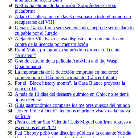
Netflix ha eliminado la función ‘Sorpréndeme’ de su
plataforma
Adam Castillejo: una de las 3 personas en todo el mundo en
recuperarse del VIH
Genaro García Luna será sentenciado, luego de ser declarado
culpable por el Jurado
Alejandro Villalvazo causa disgustos por comentarios en
contra de la licencia por menstruación
Rami Malek protagoniza su próximo proyecto, la cinta
”Amateur”
Grande estreno de la película Ant-Man and the Wasp:
Quantumania
La importancia de la detección temprana en menores:
conmemoran el Día Internacional del Cáncer Infantil
Por el ”Black history month”, la Casa Blanca proyecta la
película Till
A más de 10 días del desastre químico en Ohio, no se tiene
apoyo Federal
Guía gastronómica comparte los mejores quesos del mundo
“Joker: Folie à Deux”: tenemos el primer vistazo a la nueva
película
¡Para celebrar San Valentín! Luis Miguel confirma regreso a
escenarios en el 2023
Pati Chapoy pidió una disculpa pública a la cantante Yuridia