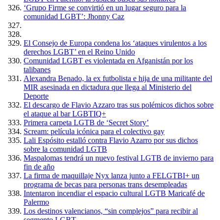
‘Grupo Firme se convirtió en un lugar seguro para la
comunidad LGBT’: Jhonny Caz
El Consejo de Europa condena los ‘ataques virulentos a los
derechos LGBT’ en el Reino Unido
Comunidad LGBT es violentada en Afganistán por los
talibanes
Alexandra Benado, la ex futbolista e hija de una militante del
MIR asesinada en dictadura que llega al Ministerio del
Deporte
El descargo de Flavio Azzaro tras sus polémicos dichos sobre
el ataque al bar LGBTIQ+
Primera carpeta LGTB de ‘Secret Story’
Scream: película icónica para el colectivo gay
Lali Espósito estalló contra Flavio Azarro por sus dichos
sobre la comunidad LGTB
Maspalomas tendrá un nuevo festival LGTB de invierno para
fin de año
La firma de maquillaje Nyx lanza junto a FELGTBI+ un
programa de becas para personas trans desempleadas
Intentaron incendiar el espacio cultural LGTB Maricafé de
Palermo
Los destinos valencianos, “sin complejos” para recibir al
segmento LGBT