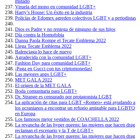
mutado
Viruela del mono en comunidad LGBT+
Harry’s House: Un éxito en la industria
Policías de Edomex agreden colectivos LGBT y a periodistas
Dios es Padre y no reniega de ninguno de sus hijos
Día contra la Homofobia
Danna Paola Rompe el Tecate Emblema 2022
Llega Tecate Emblema 2022
Balenciaga lo hace de nuevo
Agradecida con la comunidad LGBT+
Fashion Day para comunidad LGBT+
¡Paga en Gucci con tus criptomonedas!
Las mejores apps LGBT+
MET GALA 2022
El origen de la MET GALA
Boda comunitaria para LGBT+
Dr. Strange es censurado por protagonista LGBT
La aplicación de citas para LGBT «Romeo» está ayudando a
los ucranianos a encontrar un refugio amigable para LGBTQ
en Europa
Los famosos mejor vestidos de COACHELLA 2022
La revancha de las hyper queens: las mujeres que hacen drag
reclaman el escenario y la T de LGBT+
La revancha de las hyper queens: las mujeres que hacen drag