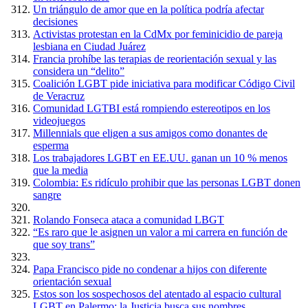
Un triángulo de amor que en la política podría afectar
decisiones
Activistas protestan en la CdMx por feminicidio de pareja
lesbiana en Ciudad Juárez
Francia prohíbe las terapias de reorientación sexual y las
considera un “delito”
Coalición LGBT pide iniciativa para modificar Código Civil
de Veracruz
Comunidad LGTBI está rompiendo estereotipos en los
videojuegos
Millennials que eligen a sus amigos como donantes de
esperma
Los trabajadores LGBT en EE.UU. ganan un 10 % menos
que la media
Colombia: Es ridículo prohibir que las personas LGBT donen
sangre
Rolando Fonseca ataca a comunidad LBGT
“Es raro que le asignen un valor a mi carrera en función de
que soy trans”
Papa Francisco pide no condenar a hijos con diferente
orientación sexual
Estos son los sospechosos del atentado al espacio cultural
LGBT en Palermo: la Justicia busca sus nombres