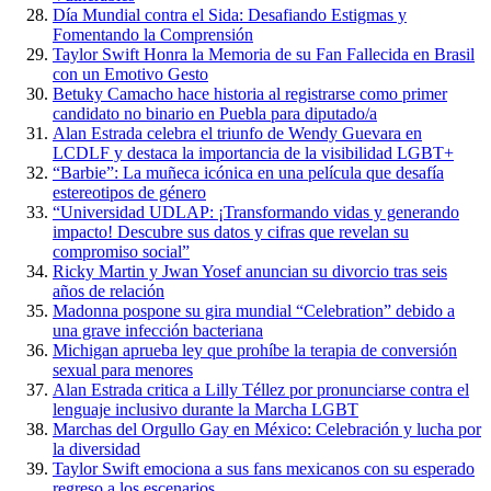
Día Mundial contra el Sida: Desafiando Estigmas y
Fomentando la Comprensión
Taylor Swift Honra la Memoria de su Fan Fallecida en Brasil
con un Emotivo Gesto
Betuky Camacho hace historia al registrarse como primer
candidato no binario en Puebla para diputado/a
Alan Estrada celebra el triunfo de Wendy Guevara en
LCDLF y destaca la importancia de la visibilidad LGBT+
“Barbie”: La muñeca icónica en una película que desafía
estereotipos de género
“Universidad UDLAP: ¡Transformando vidas y generando
impacto! Descubre sus datos y cifras que revelan su
compromiso social”
Ricky Martin y Jwan Yosef anuncian su divorcio tras seis
años de relación
Madonna pospone su gira mundial “Celebration” debido a
una grave infección bacteriana
Michigan aprueba ley que prohíbe la terapia de conversión
sexual para menores
Alan Estrada critica a Lilly Téllez por pronunciarse contra el
lenguaje inclusivo durante la Marcha LGBT
Marchas del Orgullo Gay en México: Celebración y lucha por
la diversidad
Taylor Swift emociona a sus fans mexicanos con su esperado
regreso a los escenarios