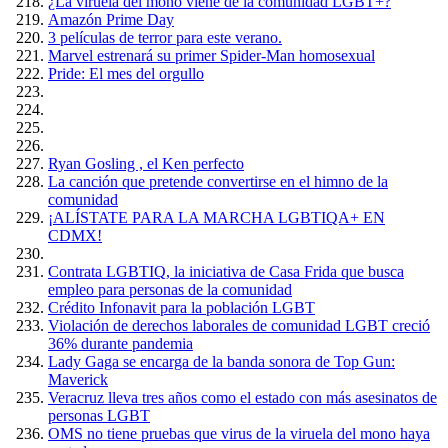
¿La viruela del mono viene de la comunidad LGBT+?
Amazón Prime Day
3 películas de terror para este verano.
Marvel estrenará su primer Spider-Man homosexual
Pride: El mes del orgullo
Ryan Gosling , el Ken perfecto
La canción que pretende convertirse en el himno de la
comunidad
¡ALÍSTATE PARA LA MARCHA LGBTIQA+ EN
CDMX!
Contrata LGBTIQ, la iniciativa de Casa Frida que busca
empleo para personas de la comunidad
Crédito Infonavit para la población LGBT
Violación de derechos laborales de comunidad LGBT creció
36% durante pandemia
Lady Gaga se encarga de la banda sonora de Top Gun:
Maverick
Veracruz lleva tres años como el estado con más asesinatos de
personas LGBT
OMS no tiene pruebas que virus de la viruela del mono haya