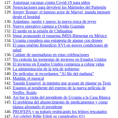
Autorizan vacunas contra Covid-19 para niños
Negociaciones para devolver los Mármoles del Partenón
Jeremy Renner, el famoso actor de Marvel, manda mensaje
desde el hospital
Arándano, jamón y queso: la nueva rosca de reyes
Nuevo operativo captura a Ovidio Guzmán
El motín en la prisión de Chihuahua
Sigue avanzando el esquema IMSS-Bienestar en México
Ucrania considera una estrategia de ataque con drones
El papa emérito Benedicto XVI en graves condiciones de
salud
Cuídate de quemaduras en estas celebraciones
No cederán las tormentas de invierno en Estados Unidos
El invierno en Estados Unidos comienza a cobrar vidas
La administración de la jefa de gobierno
De películas: te recordamos ”Al filo del mañana”
Matilda: el musical
Yasmín Esquivel, la ministra que acusan de plagiar su Tesis
Estamos al pendiente del estreno de la nueva película de
Netflix: Ruido
Así fue la visita del presidente de Ucrania a la Casa Blanca
El problema del abastecimiento de medicamentos y como
planea afrontarlo el presidente
PROFEPA y su trabajo reubicando los felinos rescatados
Así celebró Billie Eilish su cumpleaños #21