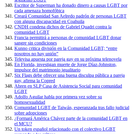
Escritor de Superman ha donado dinero a causas LGBT por
cada amenaza homofóbica
Creará Comunidad San Aelredo padrón de personas LGBT
con alguna discapacidad en Coahuila
CNDH condena dichos de Gabriel Quadri contra la
comunidad LGBT
Francia permitirá a personas de comunidad LGBT donar
sangre sin condiciones
Kunno critica división en la Comunidad LGBT; “entre
nosotros no hay unión”
Televisa apuesta por pareja gay en su próxima telenovela
En Florida, investigan muerte de Jorge Díaz-Johnston,
impulsor del matrimonio igualitario
Six Flags debe ofrecer una buena disculpa pública a pareja
gay, afirma la Copred
Abren en SLP Casa de Asistencia Social para comunidad
LGBT
Adolfo Aguilar habla por primera vez sobre su
homosexualidad
Comunidad LGBT de Taiwán, esperanzada tras fallo judicial
sobre adopciones
¿Formará América Chávez parte de la comunidad LGBT en
el MCU?
Un token español relacionado con el colectivo LGBT