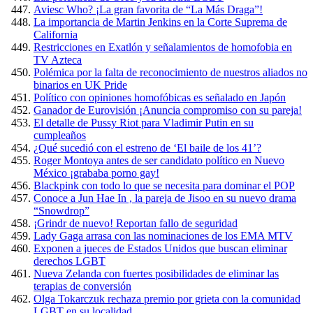
Aviesc Who? ¡La gran favorita de “La Más Draga”!
La importancia de Martin Jenkins en la Corte Suprema de
California
Restricciones en Exatlón y señalamientos de homofobia en
TV Azteca
Polémica por la falta de reconocimiento de nuestros aliados no
binarios en UK Pride
Político con opiniones homofóbicas es señalado en Japón
Ganador de Eurovisión ¡Anuncia compromiso con su pareja!
El detalle de Pussy Riot para Vladimir Putin en su
cumpleaños
¿Qué sucedió con el estreno de ‘El baile de los 41’?
Roger Montoya antes de ser candidato político en Nuevo
México ¡grababa porno gay!
Blackpink con todo lo que se necesita para dominar el POP
Conoce a Jun Hae In , la pareja de Jisoo en su nuevo drama
“Snowdrop”
¡Grindr de nuevo! Reportan fallo de seguridad
Lady Gaga arrasa con las nominaciones de los EMA MTV
Exponen a jueces de Estados Unidos que buscan eliminar
derechos LGBT
Nueva Zelanda con fuertes posibilidades de eliminar las
terapias de conversión
Olga Tokarczuk rechaza premio por grieta con la comunidad
LGBT en su localidad