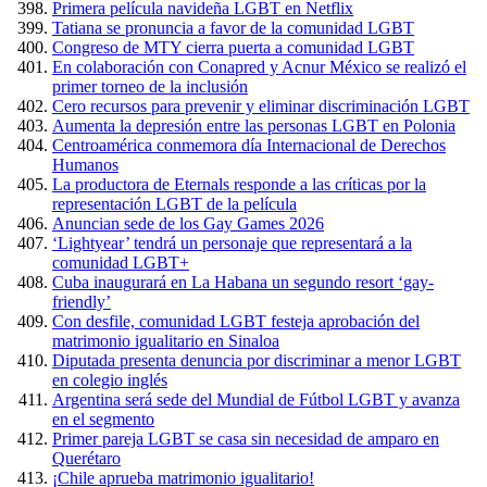
Primera película navideña LGBT en Netflix
Tatiana se pronuncia a favor de la comunidad LGBT
Congreso de MTY cierra puerta a comunidad LGBT
En colaboración con Conapred y Acnur México se realizó el
primer torneo de la inclusión
Cero recursos para prevenir y eliminar discriminación LGBT
Aumenta la depresión entre las personas LGBT en Polonia
Centroamérica conmemora día Internacional de Derechos
Humanos
La productora de Eternals responde a las críticas por la
representación LGBT de la película
Anuncian sede de los Gay Games 2026
‘Lightyear’ tendrá un personaje que representará a la
comunidad LGBT+
Cuba inaugurará en La Habana un segundo resort ‘gay-
friendly’
Con desfile, comunidad LGBT festeja aprobación del
matrimonio igualitario en Sinaloa
Diputada presenta denuncia por discriminar a menor LGBT
en colegio inglés
Argentina será sede del Mundial de Fútbol LGBT y avanza
en el segmento
Primer pareja LGBT se casa sin necesidad de amparo en
Querétaro
¡Chile aprueba matrimonio igualitario!