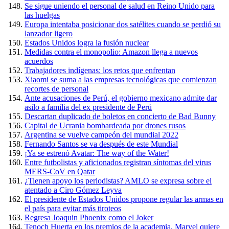
Se sigue uniendo el personal de salud en Reino Unido para
las huelgas
Europa intentaba posicionar dos satélites cuando se perdió su
lanzador ligero
Estados Unidos logra la fusión nuclear
Medidas contra el monopolio: Amazon llega a nuevos
acuerdos
Trabajadores indígenas: los retos que enfrentan
Xiaomi se suma a las empresas tecnológicas que comienzan
recortes de personal
Ante acusaciones de Perú, el gobierno mexicano admite dar
asilo a familia del ex presidente de Perú
Descartan duplicado de boletos en concierto de Bad Bunny
Capital de Ucrania bombardeada por drones rusos
Argentina se vuelve campeón del mundial 2022
Fernando Santos se va después de este Mundial
¡Ya se estrenó Avatar: The way of the Water!
Entre futbolistas y aficionados registran síntomas del virus
MERS-CoV en Qatar
¿Tienen apoyo los periodistas? AMLO se expresa sobre el
atentado a Ciro Gómez Leyva
El presidente de Estados Unidos propone regular las armas en
el país para evitar más tiroteos
Regresa Joaquin Phoenix como el Joker
Tenoch Huerta en los premios de la academia, Marvel quiere