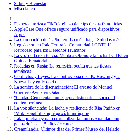
Salud y Bienestar
Miscelánea
Disney autoriza a TikTok el uso de clips de sus franquicias
AppleCare One ofrece seguro unificado para dispositivos
Apple
La Coronación de C-Pher en ‘La más draga: Solo las más’
Legislación en Irak Contra la Comunidad LGBTI: Un
Retroceso para los Derechos Humanos
La voz de la resistencia: Melibea Obono y la lucha LGTBI en
Guinea Ecuatorial
Redadas en Rusia: La represión oculta tras las fiestas
temáticas
Conflictos y Leyes: La Controversia de J.K. Rowling y la
Nueva Ley en Escocia
La sombra de la discriminación: El arresto de Manuel
Guerrero Aviña en Qatar
“Ciudad Cenicienta”: un espejo artístico de la sociedad
contemporánea
La voz silenciada: La lucha y resiliencia de Rita Patiño en
‘Muki sopalírili aligué gawíchi nirúgame
Irak aprueba ley para criminalizar la homosexualidad con
penas de hasta 15 años de cárcel
Creamilandia: Últimos días del Primer Museo del Helado