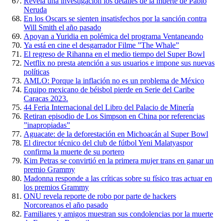
Revela una investigación los detalles de la muerte de Pablo
Neruda
En los Oscars se sienten insatisfechos por la sanción contra
Will Smith el año pasado
Apoyan a Yuridia en polémica del programa Ventaneando
Ya está en cine el desgarrador Filme ”The Whale”
El regreso de Rihanna en el medio tiempo del Super Bowl
Netflix no presta atención a sus usuarios e impone sus nuevas
políticas
AMLO: Porque la inflación no es un problema de México
Equipo mexicano de béisbol pierde en Serie del Caribe
Caracas 2023.
44 Feria Internacional del Libro del Palacio de Minería
Retiran episodio de Los Simpson en China por referencias
”inapropiadas”
Aguacate: de la deforestación en Michoacán al Super Bowl
El director técnico del club de fútbol Yeni Malatyaspor
confirma la muerte de su portero
Kim Petras se convirtió en la primera mujer trans en ganar un
premio Grammy
Madonna responde a las críticas sobre su físico tras actuar en
los premios Grammy
ONU revela reporte de robo por parte de hackers
Norcoreanos el año pasado
Familiares y amigos muestran sus condolencias por la muerte