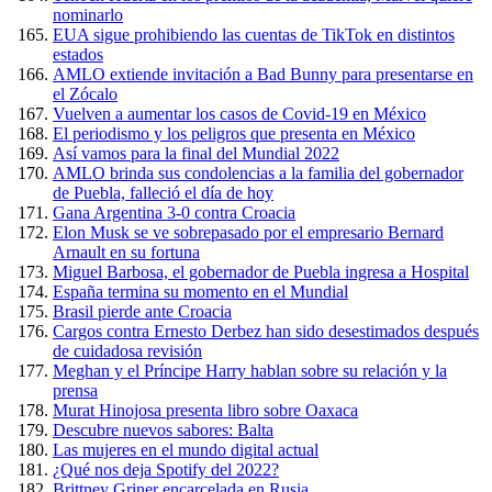
nominarlo
EUA sigue prohibiendo las cuentas de TikTok en distintos
estados
AMLO extiende invitación a Bad Bunny para presentarse en
el Zócalo
Vuelven a aumentar los casos de Covid-19 en México
El periodismo y los peligros que presenta en México
Así vamos para la final del Mundial 2022
AMLO brinda sus condolencias a la familia del gobernador
de Puebla, falleció el día de hoy
Gana Argentina 3-0 contra Croacia
Elon Musk se ve sobrepasado por el empresario Bernard
Arnault en su fortuna
Miguel Barbosa, el gobernador de Puebla ingresa a Hospital
España termina su momento en el Mundial
Brasil pierde ante Croacia
Cargos contra Ernesto Derbez han sido desestimados después
de cuidadosa revisión
Meghan y el Príncipe Harry hablan sobre su relación y la
prensa
Murat Hinojosa presenta libro sobre Oaxaca
Descubre nuevos sabores: Balta
Las mujeres en el mundo digital actual
¿Qué nos deja Spotify del 2022?
Brittney Griner encarcelada en Rusia