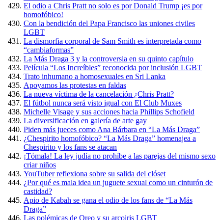
El odio a Chris Pratt no solo es por Donald Trump ¡es por
homofóbico!
Con la bendición del Papa Francisco las uniones civiles
LGBT
La dismorfia corporal de Sam Smith es interpretada como
“cambiaformas”
La Más Draga 3 y la controversia en su quinto capítulo
Película “Los Increíbles” reconocida por inclusión LGBT
Trato inhumano a homosexuales en Sri Lanka
Apoyamos las protestas en faldas
La nueva víctima de la cancelación ¿Chris Pratt?
El fútbol nunca será visto igual con El Club Muxes
Michelle Visage y sus acciones hacia Phillips Schofield
La diversificación en galería de arte gay
Piden más jueces como Ana Bárbara en “La Más Draga”
¿Chespirito homofóbico? “La Más Draga” homenajea a
Chespirito y los fans se atacan
¡Tómala! La ley judía no prohíbe a las parejas del mismo sexo
criar niños
YouTuber reflexiona sobre su salida del clóset
¿Por qué es mala idea un juguete sexual como un cinturón de
castidad?
Apio de Kabah se gana el odio de los fans de “La Más
Draga”
Las polémicas de Oreo y su arcoiris LGBT