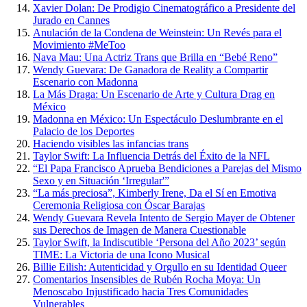
Xavier Dolan: De Prodigio Cinematográfico a Presidente del
Jurado en Cannes
Anulación de la Condena de Weinstein: Un Revés para el
Movimiento #MeToo
Nava Mau: Una Actriz Trans que Brilla en “Bebé Reno”
Wendy Guevara: De Ganadora de Reality a Compartir
Escenario con Madonna
La Más Draga: Un Escenario de Arte y Cultura Drag en
México
Madonna en México: Un Espectáculo Deslumbrante en el
Palacio de los Deportes
Haciendo visibles las infancias trans
Taylor Swift: La Influencia Detrás del Éxito de la NFL
“El Papa Francisco Aprueba Bendiciones a Parejas del Mismo
Sexo y en Situación ‘Irregular'”
“La más preciosa”, Kimberly Irene, Da el Sí en Emotiva
Ceremonia Religiosa con Óscar Barajas
Wendy Guevara Revela Intento de Sergio Mayer de Obtener
sus Derechos de Imagen de Manera Cuestionable
Taylor Swift, la Indiscutible ‘Persona del Año 2023’ según
TIME: La Victoria de una Icono Musical
Billie Eilish: Autenticidad y Orgullo en su Identidad Queer
Comentarios Insensibles de Rubén Rocha Moya: Un
Menoscabo Injustificado hacia Tres Comunidades
Vulnerables