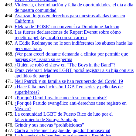
Violencia, discriminación y falta de oportunidades, el día a día
de nuestra comunidad
Avanzan logros en derechos para nuestras aliadas trans en
California
Elektra de ‘POSE’ no convencía a Dominique Jackson
Las fuertes declaraciones de Rupert Everett sobre cómo
repetir papel gay acabó con su carrera
A Eddie Redmayne no le son indiferentes los abusos hacia las
personas trans
¡Ver para creer! donante demanda a clínica por permitir que
parejas gay usaran su esperma
¿Quién se robó el show en “The Boys in the Band”?
¡Para celebrar! Madres LGBT podrá registrar a su hija con sus
apellidos de pareja
Neil Patrick y su familia se han recuperado del Covid-19
¿Hace falta más inclusión LGBT en series y películas de
superhéroes?
¿Por qué Demi Lovato canceló su compromiso?
¿Por qué Partido evangélico anti-derechos tiene registro en
México?
La comunidad LGBT de Puerto Rico de luto por el
fallecimiento de Soraya Santiago
Grindr y sus nuevas “prohibiciones”
Carta a la Premier League de jugador homosexual
La historia de la bandera que despertó a República