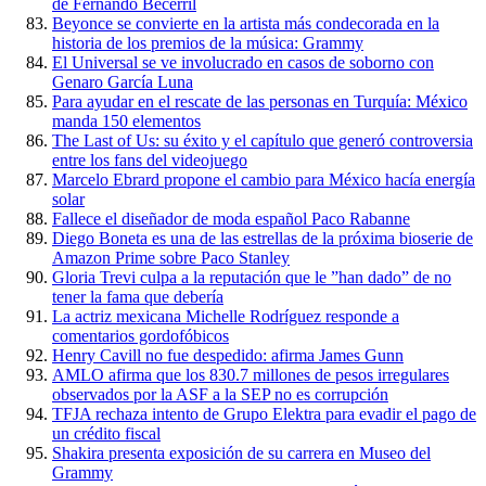
de Fernando Becerril
Beyonce se convierte en la artista más condecorada en la
historia de los premios de la música: Grammy
El Universal se ve involucrado en casos de soborno con
Genaro García Luna
Para ayudar en el rescate de las personas en Turquía: México
manda 150 elementos
The Last of Us: su éxito y el capítulo que generó controversia
entre los fans del videojuego
Marcelo Ebrard propone el cambio para México hacía energía
solar
Fallece el diseñador de moda español Paco Rabanne
Diego Boneta es una de las estrellas de la próxima bioserie de
Amazon Prime sobre Paco Stanley
Gloria Trevi culpa a la reputación que le ”han dado” de no
tener la fama que debería
La actriz mexicana Michelle Rodríguez responde a
comentarios gordofóbicos
Henry Cavill no fue despedido: afirma James Gunn
AMLO afirma que los 830.7 millones de pesos irregulares
observados por la ASF a la SEP no es corrupción
TFJA rechaza intento de Grupo Elektra para evadir el pago de
un crédito fiscal
Shakira presenta exposición de su carrera en Museo del
Grammy