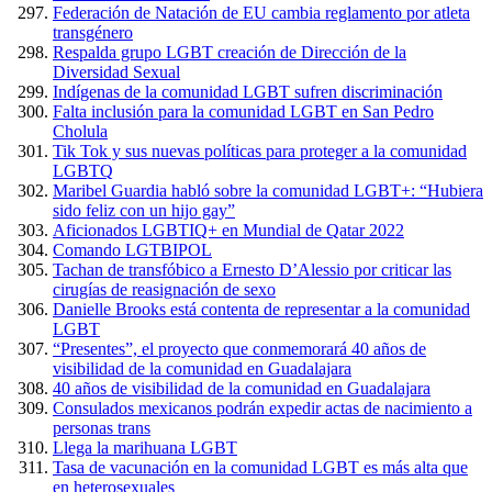
Federación de Natación de EU cambia reglamento por atleta
transgénero
Respalda grupo LGBT creación de Dirección de la
Diversidad Sexual
Indígenas de la comunidad LGBT sufren discriminación
Falta inclusión para la comunidad LGBT en San Pedro
Cholula
Tik Tok y sus nuevas políticas para proteger a la comunidad
LGBTQ
Maribel Guardia habló sobre la comunidad LGBT+: “Hubiera
sido feliz con un hijo gay”
Aficionados LGBTIQ+ en Mundial de Qatar 2022
Comando LGTBIPOL
Tachan de transfóbico a Ernesto D’Alessio por criticar las
cirugías de reasignación de sexo
Danielle Brooks está contenta de representar a la comunidad
LGBT
“Presentes”, el proyecto que conmemorará 40 años de
visibilidad de la comunidad en Guadalajara
40 años de visibilidad de la comunidad en Guadalajara
Consulados mexicanos podrán expedir actas de nacimiento a
personas trans
Llega la marihuana LGBT
Tasa de vacunación en la comunidad LGBT es más alta que
en heterosexuales