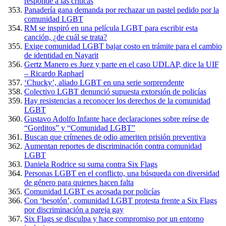
responde a las críticas
Panadería gana demanda por rechazar un pastel pedido por la
comunidad LGBT
RM se inspiró en una película LGBT para escribir esta
canción, ¿de cuál se trata?
Exige comunidad LGBT bajar costo en trámite para el cambio
de identidad en Nayarit
Gertz Manero es Juez y parte en el caso UDLAP, dice la UIF
– Ricardo Raphael
‘Chucky’, aliado LGBT en una serie sorprendente
Colectivo LGBT denunció supuesta extorsión de policías
Hay resistencias a reconocer los derechos de la comunidad
LGBT
Gustavo Adolfo Infante hace declaraciones sobre reírse de
“Gorditos” y “Comunidad LGBT”
Buscan que crímenes de odio ameriten prisión preventiva
Aumentan reportes de discriminación contra comunidad
LGBT
Daniela Rodrice su suma contra Six Flags
Personas LGBT en el conflicto, una búsqueda con diversidad
de género para quienes hacen falta
Comunidad LGBT es acosada por policías
Con ‘besotón’, comunidad LGBT protesta frente a Six Flags
por discriminación a pareja gay
Six Flags se disculpa y hace compromiso por un entorno