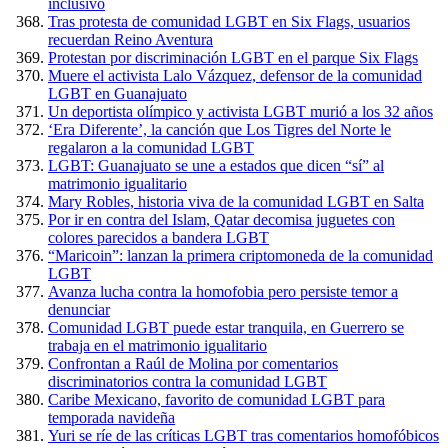
inclusivo
Tras protesta de comunidad LGBT en Six Flags, usuarios
recuerdan Reino Aventura
Protestan por discriminación LGBT en el parque Six Flags
Muere el activista Lalo Vázquez, defensor de la comunidad
LGBT en Guanajuato
Un deportista olímpico y activista LGBT murió a los 32 años
‘Era Diferente’, la canción que Los Tigres del Norte le
regalaron a la comunidad LGBT
LGBT: Guanajuato se une a estados que dicen “sí” al
matrimonio igualitario
Mary Robles, historia viva de la comunidad LGBT en Salta
Por ir en contra del Islam, Qatar decomisa juguetes con
colores parecidos a bandera LGBT
“Maricoin”: lanzan la primera criptomoneda de la comunidad
LGBT
Avanza lucha contra la homofobia pero persiste temor a
denunciar
Comunidad LGBT puede estar tranquila, en Guerrero se
trabaja en el matrimonio igualitario
Confrontan a Raúl de Molina por comentarios
discriminatorios contra la comunidad LGBT
Caribe Mexicano, favorito de comunidad LGBT para
temporada navideña
Yuri se ríe de las críticas LGBT tras comentarios homofóbicos