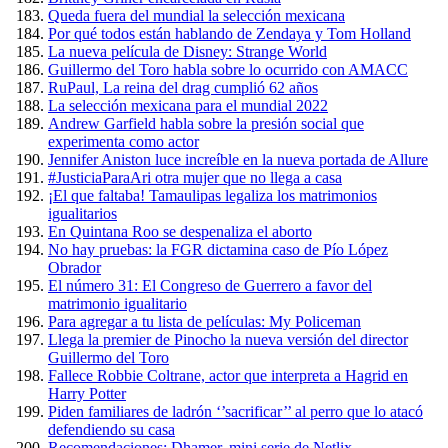
Queda fuera del mundial la selección mexicana
Por qué todos están hablando de Zendaya y Tom Holland
La nueva película de Disney: Strange World
Guillermo del Toro habla sobre lo ocurrido con AMACC
RuPaul, La reina del drag cumplió 62 años
La selección mexicana para el mundial 2022
Andrew Garfield habla sobre la presión social que
experimenta como actor
Jennifer Aniston luce increíble en la nueva portada de Allure
#JusticiaParaAri otra mujer que no llega a casa
¡El que faltaba! Tamaulipas legaliza los matrimonios
igualitarios
En Quintana Roo se despenaliza el aborto
No hay pruebas: la FGR dictamina caso de Pío López
Obrador
El número 31: El Congreso de Guerrero a favor del
matrimonio igualitario
Para agregar a tu lista de películas: My Policeman
Llega la premier de Pinocho la nueva versión del director
Guillermo del Toro
Fallece Robbie Coltrane, actor que interpreta a Hagrid en
Harry Potter
Piden familiares de ladrón ‘’sacrificar’’ al perro que lo atacó
defendiendo su casa
Recomendaciones: Dhamer, mini serie de Netlix