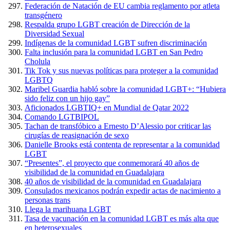
Federación de Natación de EU cambia reglamento por atleta
transgénero
Respalda grupo LGBT creación de Dirección de la
Diversidad Sexual
Indígenas de la comunidad LGBT sufren discriminación
Falta inclusión para la comunidad LGBT en San Pedro
Cholula
Tik Tok y sus nuevas políticas para proteger a la comunidad
LGBTQ
Maribel Guardia habló sobre la comunidad LGBT+: “Hubiera
sido feliz con un hijo gay”
Aficionados LGBTIQ+ en Mundial de Qatar 2022
Comando LGTBIPOL
Tachan de transfóbico a Ernesto D’Alessio por criticar las
cirugías de reasignación de sexo
Danielle Brooks está contenta de representar a la comunidad
LGBT
“Presentes”, el proyecto que conmemorará 40 años de
visibilidad de la comunidad en Guadalajara
40 años de visibilidad de la comunidad en Guadalajara
Consulados mexicanos podrán expedir actas de nacimiento a
personas trans
Llega la marihuana LGBT
Tasa de vacunación en la comunidad LGBT es más alta que
en heterosexuales