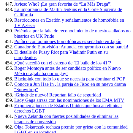
Aviesc Who? ¡La gran favorita de “La Más Draga”!
La importancia de Martin Jenkins en la Corte Suprema de
California
Restricciones en Exatlón y señalamientos de homofobia en
TV Azteca
Polémica por la falta de reconocimiento de nuestros aliados no
binarios en UK Pride
Político con opiniones homofóbicas es señalado en Japón
Ganador de Eurovisión ¡Anuncia compromiso con su pareja!
El detalle de Pussy Riot para Vladimir Putin en su
cumpleaños
¿Qué sucedió con el estreno de ‘El baile de los 41’?
Roger Montoya antes de ser candidato político en Nuevo
México ¡grababa porno gay!
Blackpink con todo lo que se necesita para dominar el POP
Conoce a Jun Hae In , la pareja de Jisoo en su nuevo drama
“Snowdrop”
¡Grindr de nuevo! Reportan fallo de seguridad
Lady Gaga arrasa con las nominaciones de los EMA MTV
Exponen a jueces de Estados Unidos que buscan eliminar
derechos LGBT
Nueva Zelanda con fuertes posibilidades de eliminar las
terapias de conversión
Olga Tokarczuk rechaza premio por grieta con la comunidad
LGBT en su localidad