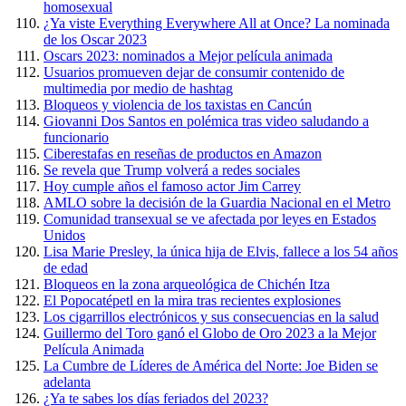
homosexual
¿Ya viste Everything Everywhere All at Once? La nominada
de los Oscar 2023
Oscars 2023: nominados a Mejor película animada
Usuarios promueven dejar de consumir contenido de
multimedia por medio de hashtag
Bloqueos y violencia de los taxistas en Cancún
Giovanni Dos Santos en polémica tras video saludando a
funcionario
Ciberestafas en reseñas de productos en Amazon
Se revela que Trump volverá a redes sociales
Hoy cumple años el famoso actor Jim Carrey
AMLO sobre la decisión de la Guardia Nacional en el Metro
Comunidad transexual se ve afectada por leyes en Estados
Unidos
Lisa Marie Presley, la única hija de Elvis, fallece a los 54 años
de edad
Bloqueos en la zona arqueológica de Chichén Itza
El Popocatépetl en la mira tras recientes explosiones
Los cigarrillos electrónicos y sus consecuencias en la salud
Guillermo del Toro ganó el Globo de Oro 2023 a la Mejor
Película Animada
La Cumbre de Líderes de América del Norte: Joe Biden se
adelanta
¿Ya te sabes los días feriados del 2023?