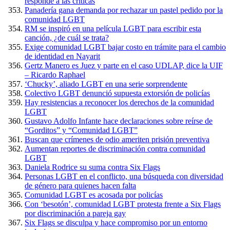
responde a las críticas
Panadería gana demanda por rechazar un pastel pedido por la
comunidad LGBT
RM se inspiró en una película LGBT para escribir esta
canción, ¿de cuál se trata?
Exige comunidad LGBT bajar costo en trámite para el cambio
de identidad en Nayarit
Gertz Manero es Juez y parte en el caso UDLAP, dice la UIF
– Ricardo Raphael
‘Chucky’, aliado LGBT en una serie sorprendente
Colectivo LGBT denunció supuesta extorsión de policías
Hay resistencias a reconocer los derechos de la comunidad
LGBT
Gustavo Adolfo Infante hace declaraciones sobre reírse de
“Gorditos” y “Comunidad LGBT”
Buscan que crímenes de odio ameriten prisión preventiva
Aumentan reportes de discriminación contra comunidad
LGBT
Daniela Rodrice su suma contra Six Flags
Personas LGBT en el conflicto, una búsqueda con diversidad
de género para quienes hacen falta
Comunidad LGBT es acosada por policías
Con ‘besotón’, comunidad LGBT protesta frente a Six Flags
por discriminación a pareja gay
Six Flags se disculpa y hace compromiso por un entorno