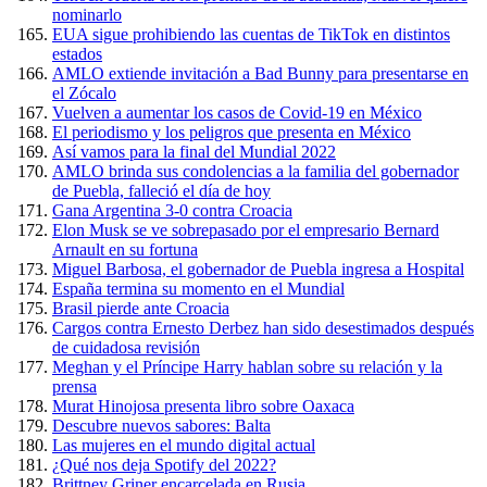
nominarlo
EUA sigue prohibiendo las cuentas de TikTok en distintos
estados
AMLO extiende invitación a Bad Bunny para presentarse en
el Zócalo
Vuelven a aumentar los casos de Covid-19 en México
El periodismo y los peligros que presenta en México
Así vamos para la final del Mundial 2022
AMLO brinda sus condolencias a la familia del gobernador
de Puebla, falleció el día de hoy
Gana Argentina 3-0 contra Croacia
Elon Musk se ve sobrepasado por el empresario Bernard
Arnault en su fortuna
Miguel Barbosa, el gobernador de Puebla ingresa a Hospital
España termina su momento en el Mundial
Brasil pierde ante Croacia
Cargos contra Ernesto Derbez han sido desestimados después
de cuidadosa revisión
Meghan y el Príncipe Harry hablan sobre su relación y la
prensa
Murat Hinojosa presenta libro sobre Oaxaca
Descubre nuevos sabores: Balta
Las mujeres en el mundo digital actual
¿Qué nos deja Spotify del 2022?
Brittney Griner encarcelada en Rusia