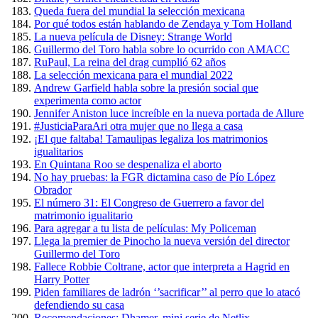
Queda fuera del mundial la selección mexicana
Por qué todos están hablando de Zendaya y Tom Holland
La nueva película de Disney: Strange World
Guillermo del Toro habla sobre lo ocurrido con AMACC
RuPaul, La reina del drag cumplió 62 años
La selección mexicana para el mundial 2022
Andrew Garfield habla sobre la presión social que
experimenta como actor
Jennifer Aniston luce increíble en la nueva portada de Allure
#JusticiaParaAri otra mujer que no llega a casa
¡El que faltaba! Tamaulipas legaliza los matrimonios
igualitarios
En Quintana Roo se despenaliza el aborto
No hay pruebas: la FGR dictamina caso de Pío López
Obrador
El número 31: El Congreso de Guerrero a favor del
matrimonio igualitario
Para agregar a tu lista de películas: My Policeman
Llega la premier de Pinocho la nueva versión del director
Guillermo del Toro
Fallece Robbie Coltrane, actor que interpreta a Hagrid en
Harry Potter
Piden familiares de ladrón ‘’sacrificar’’ al perro que lo atacó
defendiendo su casa
Recomendaciones: Dhamer, mini serie de Netlix