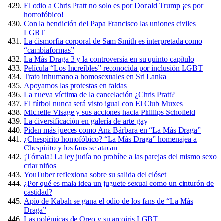
El odio a Chris Pratt no solo es por Donald Trump ¡es por
homofóbico!
Con la bendición del Papa Francisco las uniones civiles
LGBT
La dismorfia corporal de Sam Smith es interpretada como
“cambiaformas”
La Más Draga 3 y la controversia en su quinto capítulo
Película “Los Increíbles” reconocida por inclusión LGBT
Trato inhumano a homosexuales en Sri Lanka
Apoyamos las protestas en faldas
La nueva víctima de la cancelación ¿Chris Pratt?
El fútbol nunca será visto igual con El Club Muxes
Michelle Visage y sus acciones hacia Phillips Schofield
La diversificación en galería de arte gay
Piden más jueces como Ana Bárbara en “La Más Draga”
¿Chespirito homofóbico? “La Más Draga” homenajea a
Chespirito y los fans se atacan
¡Tómala! La ley judía no prohíbe a las parejas del mismo sexo
criar niños
YouTuber reflexiona sobre su salida del clóset
¿Por qué es mala idea un juguete sexual como un cinturón de
castidad?
Apio de Kabah se gana el odio de los fans de “La Más
Draga”
Las polémicas de Oreo y su arcoiris LGBT