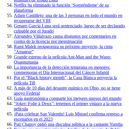
Netflix ha eliminado la función ‘Sorpréndeme’ de su
plataforma
Adam Castillejo: una de las 3 personas en todo el mundo en
recuperarse del VIH
Genaro García Luna será sentenciado, luego de ser declarado
culpable por el Jurado
Alejandro Villalvazo causa disgustos por comentarios en
contra de la licencia por menstruación
Rami Malek protagoniza su próximo proyecto, la cinta
”Amateur”
Grande estreno de la película Ant-Man and the Wasp:
Quantumania
La importancia de la detección temprana en menores:
conmemoran el Día Internacional del Cáncer Infantil
Por el ”Black history month”, la Casa Blanca proyecta la
película Till
A más de 10 días del desastre químico en Ohio, no se tiene
apoyo Federal
Guía gastronómica comparte los mejores quesos del mundo
“Joker: Folie à Deux”: tenemos el primer vistazo a la nueva
película
¡Para celebrar San Valentín! Luis Miguel confirma regreso a
escenarios en el 2023
Pati Chapoy pidió una disculpa pública a la cantante Yuridia