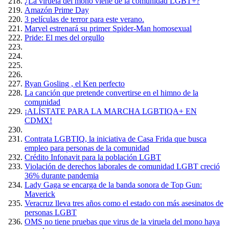
¿La viruela del mono viene de la comunidad LGBT+?
Amazón Prime Day
3 películas de terror para este verano.
Marvel estrenará su primer Spider-Man homosexual
Pride: El mes del orgullo
Ryan Gosling , el Ken perfecto
La canción que pretende convertirse en el himno de la
comunidad
¡ALÍSTATE PARA LA MARCHA LGBTIQA+ EN
CDMX!
Contrata LGBTIQ, la iniciativa de Casa Frida que busca
empleo para personas de la comunidad
Crédito Infonavit para la población LGBT
Violación de derechos laborales de comunidad LGBT creció
36% durante pandemia
Lady Gaga se encarga de la banda sonora de Top Gun:
Maverick
Veracruz lleva tres años como el estado con más asesinatos de
personas LGBT
OMS no tiene pruebas que virus de la viruela del mono haya