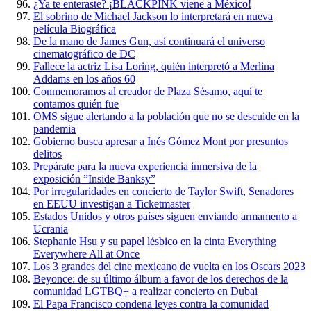
¿Ya te enteraste? ¡BLACKPINK viene a México!
El sobrino de Michael Jackson lo interpretará en nueva
película Biográfica
De la mano de James Gun, así continuará el universo
cinematográfico de DC
Fallece la actriz Lisa Loring, quién interpretó a Merlina
Addams en los años 60
Conmemoramos al creador de Plaza Sésamo, aquí te
contamos quién fue
OMS sigue alertando a la población que no se descuide en la
pandemia
Gobierno busca apresar a Inés Gómez Mont por presuntos
delitos
Prepárate para la nueva experiencia inmersiva de la
exposición ”Inside Banksy”
Por irregularidades en concierto de Taylor Swift, Senadores
en EEUU investigan a Ticketmaster
Estados Unidos y otros países siguen enviando armamento a
Ucrania
Stephanie Hsu y su papel lésbico en la cinta Everything
Everywhere All at Once
Los 3 grandes del cine mexicano de vuelta en los Oscars 2023
Beyonce: de su último álbum a favor de los derechos de la
comunidad LGTBQ+ a realizar concierto en Dubai
El Papa Francisco condena leyes contra la comunidad