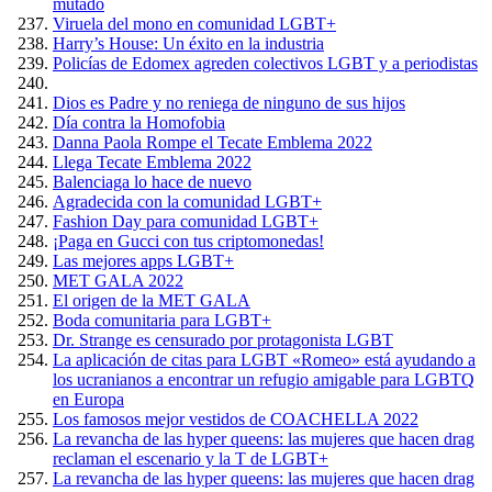
mutado
Viruela del mono en comunidad LGBT+
Harry’s House: Un éxito en la industria
Policías de Edomex agreden colectivos LGBT y a periodistas
Dios es Padre y no reniega de ninguno de sus hijos
Día contra la Homofobia
Danna Paola Rompe el Tecate Emblema 2022
Llega Tecate Emblema 2022
Balenciaga lo hace de nuevo
Agradecida con la comunidad LGBT+
Fashion Day para comunidad LGBT+
¡Paga en Gucci con tus criptomonedas!
Las mejores apps LGBT+
MET GALA 2022
El origen de la MET GALA
Boda comunitaria para LGBT+
Dr. Strange es censurado por protagonista LGBT
La aplicación de citas para LGBT «Romeo» está ayudando a
los ucranianos a encontrar un refugio amigable para LGBTQ
en Europa
Los famosos mejor vestidos de COACHELLA 2022
La revancha de las hyper queens: las mujeres que hacen drag
reclaman el escenario y la T de LGBT+
La revancha de las hyper queens: las mujeres que hacen drag