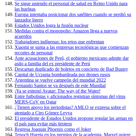
Se sigue uniendo el personal de salud en Reino Unido para
las huelgas
Europa intentaba posicionar dos satélites cuando se perdió su
lanzador ligero
Estados Unidos logra la fusión nuclear
Medidas contra el monopolio: Amazon llega a nuevos
acuerdos
Trabajadores indígenas: los retos que enfrentan
Xiaomi se suma a las empresas tecnológicas que comienzan
recortes de personal
Ante acusaciones de Perú, el gobierno mexicano admite dar
asilo a familia del ex presidente de Perú
Descartan duplicado de boletos en concierto de Bad Bunny
Capital de Ucrania bombardeada por drones rusos
Argentina se vuelve campeón del mundial 2022
Fernando Santos se va después de este Mundial
¡Ya se estrenó Avatar: The way of the Water!
Entre futbolistas y aficionados registran síntomas del virus
MERS-CoV en Qatar
¿Tienen apoyo los periodistas? AMLO se expresa sobre el
atentado a Ciro Gómez Leyva
El presidente de Estados Unidos propone regular las armas en
el país para evitar más tiroteos
Regresa Joaquin Phoenix como el Joker
Tenoch Huerta en los premios de la academia, Marvel quiere