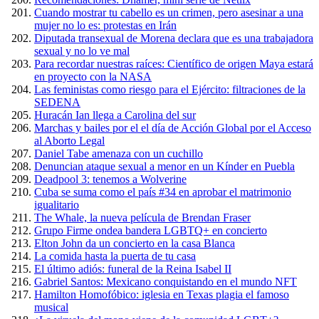
Cuando mostrar tu cabello es un crimen, pero asesinar a una
mujer no lo es: protestas en Irán
Diputada transexual de Morena declara que es una trabajadora
sexual y no lo ve mal
Para recordar nuestras raíces: Científico de origen Maya estará
en proyecto con la NASA
Las feministas como riesgo para el Ejército: filtraciones de la
SEDENA
Huracán Ian llega a Carolina del sur
Marchas y bailes por el el día de Acción Global por el Acceso
al Aborto Legal
Daniel Tabe amenaza con un cuchillo
Denuncian ataque sexual a menor en un Kínder en Puebla
Deadpool 3: tenemos a Wolverine
Cuba se suma como el país #34 en aprobar el matrimonio
igualitario
The Whale, la nueva película de Brendan Fraser
Grupo Firme ondea bandera LGBTQ+ en concierto
Elton John da un concierto en la casa Blanca
La comida hasta la puerta de tu casa
El último adiós: funeral de la Reina Isabel II
Gabriel Santos: Mexicano conquistando en el mundo NFT
Hamilton Homofóbico: iglesia en Texas plagia el famoso
musical