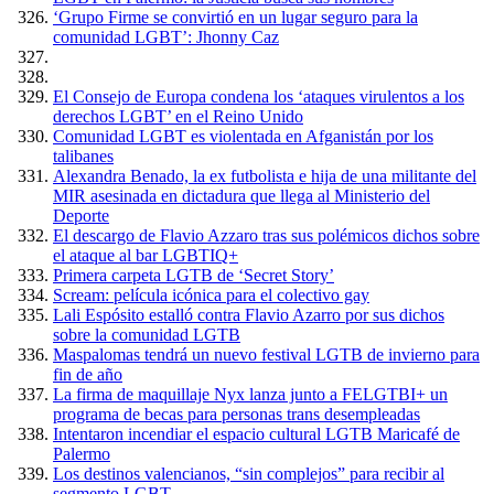
‘Grupo Firme se convirtió en un lugar seguro para la
comunidad LGBT’: Jhonny Caz
El Consejo de Europa condena los ‘ataques virulentos a los
derechos LGBT’ en el Reino Unido
Comunidad LGBT es violentada en Afganistán por los
talibanes
Alexandra Benado, la ex futbolista e hija de una militante del
MIR asesinada en dictadura que llega al Ministerio del
Deporte
El descargo de Flavio Azzaro tras sus polémicos dichos sobre
el ataque al bar LGBTIQ+
Primera carpeta LGTB de ‘Secret Story’
Scream: película icónica para el colectivo gay
Lali Espósito estalló contra Flavio Azarro por sus dichos
sobre la comunidad LGTB
Maspalomas tendrá un nuevo festival LGTB de invierno para
fin de año
La firma de maquillaje Nyx lanza junto a FELGTBI+ un
programa de becas para personas trans desempleadas
Intentaron incendiar el espacio cultural LGTB Maricafé de
Palermo
Los destinos valencianos, “sin complejos” para recibir al
segmento LGBT