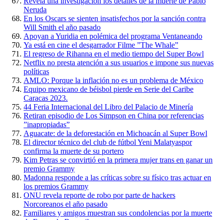
Revela una investigación los detalles de la muerte de Pablo
Neruda
En los Oscars se sienten insatisfechos por la sanción contra
Will Smith el año pasado
Apoyan a Yuridia en polémica del programa Ventaneando
Ya está en cine el desgarrador Filme ”The Whale”
El regreso de Rihanna en el medio tiempo del Super Bowl
Netflix no presta atención a sus usuarios e impone sus nuevas
políticas
AMLO: Porque la inflación no es un problema de México
Equipo mexicano de béisbol pierde en Serie del Caribe
Caracas 2023.
44 Feria Internacional del Libro del Palacio de Minería
Retiran episodio de Los Simpson en China por referencias
”inapropiadas”
Aguacate: de la deforestación en Michoacán al Super Bowl
El director técnico del club de fútbol Yeni Malatyaspor
confirma la muerte de su portero
Kim Petras se convirtió en la primera mujer trans en ganar un
premio Grammy
Madonna responde a las críticas sobre su físico tras actuar en
los premios Grammy
ONU revela reporte de robo por parte de hackers
Norcoreanos el año pasado
Familiares y amigos muestran sus condolencias por la muerte