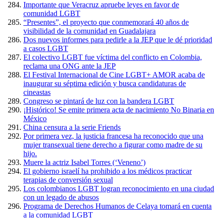
Importante que Veracruz apruebe leyes en favor de
comunidad LGBT
“Presentes”, el proyecto que conmemorará 40 años de
visibilidad de la comunidad en Guadalajara
Dos nuevos informes para pedirle a la JEP que le dé prioridad
a casos LGBT
El colectivo LGBT fue víctima del conflicto en Colombia,
reclama una ONG ante la JEP
El Festival Internacional de Cine LGBT+ AMOR acaba de
inaugurar su séptima edición y busca candidaturas de
cineastas
Congreso se pintará de luz con la bandera LGBT
¡Histórico! Se emite primera acta de nacimiento No Binaria en
México
China censura a la serie Friends
Por primera vez, la justicia francesa ha reconocido que una
mujer transexual tiene derecho a figurar como madre de su
hijo.
Muere la actriz Isabel Torres (‘Veneno’)
El gobierno israelí ha prohibido a los médicos practicar
terapias de conversión sexual
Los colombianos LGBT logran reconocimiento en una ciudad
con un legado de abusos
Programa de Derechos Humanos de Celaya tomará en cuenta
a la comunidad LGBT