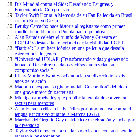
Día Mundial contra el Sida: Desafiando Estigmas y
Fomentando la Comprensión
Taylor Swift Honra la Memoria de su Fan Fallecida en Brasil
con un Emotivo Gesto
Betuky Camacho hace historia al registrarse como primer
candidato no binario en Puebla para diputado/a
Alan Estrada celebra el triunfo de Wendy Guevara en
LCDLF y destaca la importancia de la visibilidad LGBT+
“Barbie”: La muñeca icónica en una película que desafía
estereotipos de género
“Universidad UDLAP: ¡Transformando vidas y generando
impacto! Descubre sus datos y cifras que revelan su
compromiso social”
Ricky Martin y Jwan Yosef anuncian su divorcio tras seis
años de relación
Madonna pospone su gira mundial “Celebration” debido a
una grave infección bacteriana
Michigan aprueba ley que prohíbe la terapia de conversión
sexual para menores
Alan Estrada critica a Lilly Téllez por pronunciarse contra el
lenguaje inclusivo durante la Marcha LGBT
Marchas del Orgullo Gay en México: Celebración y lucha por
la diversidad
Taylor Swift emociona a sus fans mexicanos con su esperado
regreso a los escenarios