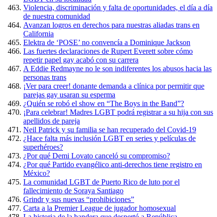
Violencia, discriminación y falta de oportunidades, el día a día
de nuestra comunidad
Avanzan logros en derechos para nuestras aliadas trans en
California
Elektra de ‘POSE’ no convencía a Dominique Jackson
Las fuertes declaraciones de Rupert Everett sobre cómo
repetir papel gay acabó con su carrera
A Eddie Redmayne no le son indiferentes los abusos hacia las
personas trans
¡Ver para creer! donante demanda a clínica por permitir que
parejas gay usaran su esperma
¿Quién se robó el show en “The Boys in the Band”?
¡Para celebrar! Madres LGBT podrá registrar a su hija con sus
apellidos de pareja
Neil Patrick y su familia se han recuperado del Covid-19
¿Hace falta más inclusión LGBT en series y películas de
superhéroes?
¿Por qué Demi Lovato canceló su compromiso?
¿Por qué Partido evangélico anti-derechos tiene registro en
México?
La comunidad LGBT de Puerto Rico de luto por el
fallecimiento de Soraya Santiago
Grindr y sus nuevas “prohibiciones”
Carta a la Premier League de jugador homosexual
La historia de la bandera que despertó a República