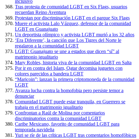
inclusivo
Tras protesta de comunidad LGBT en Six Flags, usuarios
recuerdan Reino Aventura
Protestan por discriminación LGBT en el parque Six Flags
Muere el activista Lalo Vázquez, defensor de la comunidad
LGBT en Guanajuato
Un deportista olímpico y activista LGBT murió a los 32 años
‘Era Diferente’, la canción que Los Tigres del Norte le
regalaron a la comunidad LGBT
LGBT: Guanajuato se une a estados que dicen “sí” al
matrimonio igualitario
Mary Robles, historia viva de la comunidad LGBT en Salta
Por ir en contra del Islam, Qatar decomisa juguetes con
colores parecidos a bandera LGBT
“Maricoin”: lanzan la primera criptomoneda de la comunidad
LGBT
Avanza lucha contra la homofobia pero persiste temor a
denunciar
Comunidad LGBT puede estar tranquila, en Guerrero se
trabaja en el matrimonio igualitario
Confrontan a Raúl de Molina por comentarios
discriminatorios contra la comunidad LGBT
Caribe Mexicano, favorito de comunidad LGBT para
temporada navideña
Yuri se ríe de las críticas LGBT tras comentarios homofóbicos