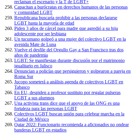
reclaman el escenario y la T de LGBT+
Capacitan a burócratas en derechos humanos de las personas
y comunidad LGBT
Republicana buscaría prohibir a las personas declararse
LGBT hasta la mayoría de edad
Piden 3 años de cárcel para madre que agredió a su hija
adolescente por ser lesbiana
Un tucumano golpeó a una mujer del colectivo LGBT en la
avenida Mate de Luna
Vuelve el desfile del Orgullo Gay a San Francisco tras dos
años de pandemia
LGBT: Se manifiestan durante discusión por el matrimonio
igualitario en Jalisco
Denuncian a policías que persiguieron y golpearon a pareja en
Roma Sur
Jucopo someterá a análisis agenda de colectivos LGBT en
Tabasco
En EU, despiden a profesor sustituto por regalar pulseras
LGBT a sus alumnos
Una activista trans dice que el apoyo de las ONG es una
fortaleza para las personas LGBT
Colectivos LGBT buscan unión para celebrar marcha en la
Ciudad de México
Qatar 2022: Funcionario recomienda a aficionados no ondear
banderas LGBT en estadios