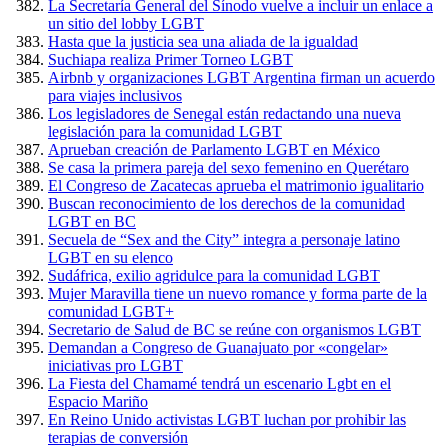
La Secretaría General del Sínodo vuelve a incluir un enlace a
un sitio del lobby LGBT
Hasta que la justicia sea una aliada de la igualdad
Suchiapa realiza Primer Torneo LGBT
Airbnb y organizaciones LGBT Argentina firman un acuerdo
para viajes inclusivos
Los legisladores de Senegal están redactando una nueva
legislación para la comunidad LGBT
Aprueban creación de Parlamento LGBT en México
Se casa la primera pareja del sexo femenino en Querétaro
El Congreso de Zacatecas aprueba el matrimonio igualitario
Buscan reconocimiento de los derechos de la comunidad
LGBT en BC
Secuela de “Sex and the City” integra a personaje latino
LGBT en su elenco
Sudáfrica, exilio agridulce para la comunidad LGBT
Mujer Maravilla tiene un nuevo romance y forma parte de la
comunidad LGBT+
Secretario de Salud de BC se reúne con organismos LGBT
Demandan a Congreso de Guanajuato por «congelar»
iniciativas pro LGBT
La Fiesta del Chamamé tendrá un escenario Lgbt en el
Espacio Mariño
En Reino Unido activistas LGBT luchan por prohibir las
terapias de conversión