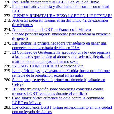
Realizarán primer carnaval LGBT+ en Valle de Bravo
Piden combatir violencia y discriminación contra comunidad
LGBT
¡DISNEY REINSTAURA BESO LGBT EN LIGHTYEAR!
Activistas piden en Tijuana el fin del Título 42 de expulsión
de migrantes
Abren oficina pro LGBT en Francisco I. Madero
Senado pondera agenda sinaloense para erradicar la violencia
de género
Lia Thomas, la primera nadadora transgénero en ganar una
competencia universitaria de élite en USA
El Congreso de Guatemala ha aprobado una ley que penaliza
a las mujeres que acuden al aborto y que, además, ilegaliza el
matrimonio entre parejas del mismo sexo
¡NO SOY HOMOFÓBICA! Menciona Yuri
La ley “No digas gay” avanza en Florida; busca prohibir que
se hable de la orientación sexual en las aulas
Sin amparo, se registra el primer matrimonio igualitario en
Celaya
JEP abre investigación sobre violencias cometidas contra
menores LGBT reclutados durante el conflicto
Caso Junior Nieto: crímenes de odio contra la comunidad
LGBT en México
Los colombianos LGBT logran reconocimiento en una ciudad
con un legado de abusos