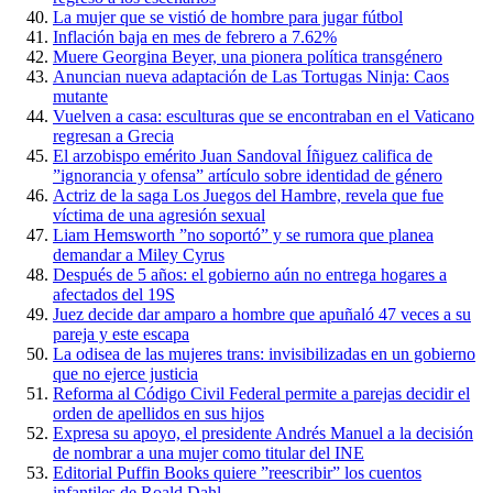
La mujer que se vistió de hombre para jugar fútbol
Inflación baja en mes de febrero a 7.62%
Muere Georgina Beyer, una pionera política transgénero
Anuncian nueva adaptación de Las Tortugas Ninja: Caos
mutante
Vuelven a casa: esculturas que se encontraban en el Vaticano
regresan a Grecia
El arzobispo emérito Juan Sandoval Íñiguez califica de
”ignorancia y ofensa” artículo sobre identidad de género
Actriz de la saga Los Juegos del Hambre, revela que fue
víctima de una agresión sexual
Liam Hemsworth ”no soportó” y se rumora que planea
demandar a Miley Cyrus
Después de 5 años: el gobierno aún no entrega hogares a
afectados del 19S
Juez decide dar amparo a hombre que apuñaló 47 veces a su
pareja y este escapa
La odisea de las mujeres trans: invisibilizadas en un gobierno
que no ejerce justicia
Reforma al Código Civil Federal permite a parejas decidir el
orden de apellidos en sus hijos
Expresa su apoyo, el presidente Andrés Manuel a la decisión
de nombrar a una mujer como titular del INE
Editorial Puffin Books quiere ”reescribir” los cuentos
infantiles de Roald Dahl