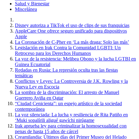
Salud y Bienestar
Miscelánea
Disney autoriza a TikTok el uso de clips de sus franquicias
AppleCare One ofrece seguro unificado para dispositivos
Apple
La Coronación de C-Pher en ‘La más draga: Solo las más’
Legislación en Irak Contra la Comunidad LGBTI: Un
Retroceso para los Derechos Humanos
La voz de la resistencia: Melibea Obono y la lucha LGTBI en
Guinea Ecuatorial
Redadas en Rusia: La represión oculta tras las fiestas
temáticas
Conflictos y Leyes: La Controversia de J.K. Rowling y la
Nueva Ley en Escocia
La sombra de la discriminación: El arresto de Manuel
Guerrero Aviña en Qatar
“Ciudad Cenicienta”: un espejo artístico de la sociedad
contemporánea
La voz silenciada: La lucha y resiliencia de Rita Patiño en
‘Muki sopalírili aligué gawíchi nirúgame
Irak aprueba ley para criminalizar la homosexualidad con
penas de hasta 15 años de cárcel
Creamilandia: Últimos días del Primer Museo del Helado