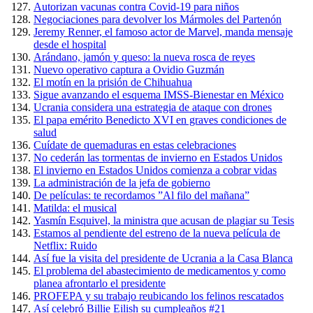
Autorizan vacunas contra Covid-19 para niños
Negociaciones para devolver los Mármoles del Partenón
Jeremy Renner, el famoso actor de Marvel, manda mensaje
desde el hospital
Arándano, jamón y queso: la nueva rosca de reyes
Nuevo operativo captura a Ovidio Guzmán
El motín en la prisión de Chihuahua
Sigue avanzando el esquema IMSS-Bienestar en México
Ucrania considera una estrategia de ataque con drones
El papa emérito Benedicto XVI en graves condiciones de
salud
Cuídate de quemaduras en estas celebraciones
No cederán las tormentas de invierno en Estados Unidos
El invierno en Estados Unidos comienza a cobrar vidas
La administración de la jefa de gobierno
De películas: te recordamos ”Al filo del mañana”
Matilda: el musical
Yasmín Esquivel, la ministra que acusan de plagiar su Tesis
Estamos al pendiente del estreno de la nueva película de
Netflix: Ruido
Así fue la visita del presidente de Ucrania a la Casa Blanca
El problema del abastecimiento de medicamentos y como
planea afrontarlo el presidente
PROFEPA y su trabajo reubicando los felinos rescatados
Así celebró Billie Eilish su cumpleaños #21