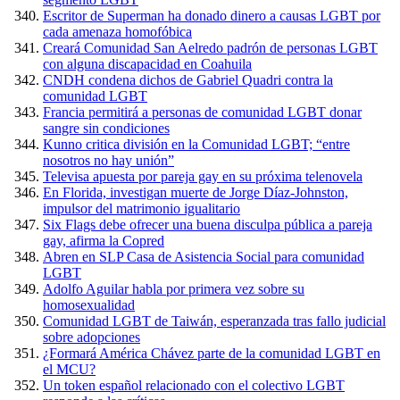
Escritor de Superman ha donado dinero a causas LGBT por
cada amenaza homofóbica
Creará Comunidad San Aelredo padrón de personas LGBT
con alguna discapacidad en Coahuila
CNDH condena dichos de Gabriel Quadri contra la
comunidad LGBT
Francia permitirá a personas de comunidad LGBT donar
sangre sin condiciones
Kunno critica división en la Comunidad LGBT; “entre
nosotros no hay unión”
Televisa apuesta por pareja gay en su próxima telenovela
En Florida, investigan muerte de Jorge Díaz-Johnston,
impulsor del matrimonio igualitario
Six Flags debe ofrecer una buena disculpa pública a pareja
gay, afirma la Copred
Abren en SLP Casa de Asistencia Social para comunidad
LGBT
Adolfo Aguilar habla por primera vez sobre su
homosexualidad
Comunidad LGBT de Taiwán, esperanzada tras fallo judicial
sobre adopciones
¿Formará América Chávez parte de la comunidad LGBT en
el MCU?
Un token español relacionado con el colectivo LGBT