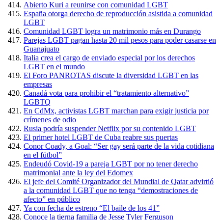
Abierto Kuri a reunirse con comunidad LGBT
España otorga derecho de reproducción asistida a comunidad
LGBT
Comunidad LGBT logra un matrimonio más en Durango
Parejas LGBT pagan hasta 20 mil pesos para poder casarse en
Guanajuato
Italia crea el cargo de enviado especial por los derechos
LGBT en el mundo
El Foro PANROTAS discute la diversidad LGBT en las
empresas
Canadá vota para prohibir el “tratamiento alternativo”
LGBTQ
En CdMx, activistas LGBT marchan para exigir justicia por
crímenes de odio
Rusia podría suspender Netflix por su contenido LGBT
El primer hotel LGBT de Cuba reabre sus puertas
Conor Coady, a Goal: “Ser gay será parte de la vida cotidiana
en el fútbol”
Endeudó Covid-19 a pareja LGBT por no tener derecho
matrimonial ante la ley del Edomex
El jefe del Comité Organizador del Mundial de Qatar advirtió
a la comunidad LGBT que no tenga “demostraciones de
afecto” en público
Ya con fecha de estreno “El baile de los 41”
Conoce la tierna familia de Jesse Tyler Ferguson