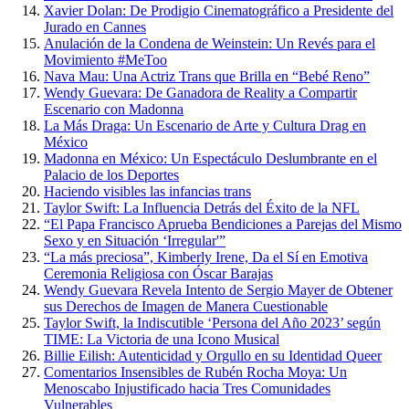
Xavier Dolan: De Prodigio Cinematográfico a Presidente del
Jurado en Cannes
Anulación de la Condena de Weinstein: Un Revés para el
Movimiento #MeToo
Nava Mau: Una Actriz Trans que Brilla en “Bebé Reno”
Wendy Guevara: De Ganadora de Reality a Compartir
Escenario con Madonna
La Más Draga: Un Escenario de Arte y Cultura Drag en
México
Madonna en México: Un Espectáculo Deslumbrante en el
Palacio de los Deportes
Haciendo visibles las infancias trans
Taylor Swift: La Influencia Detrás del Éxito de la NFL
“El Papa Francisco Aprueba Bendiciones a Parejas del Mismo
Sexo y en Situación ‘Irregular'”
“La más preciosa”, Kimberly Irene, Da el Sí en Emotiva
Ceremonia Religiosa con Óscar Barajas
Wendy Guevara Revela Intento de Sergio Mayer de Obtener
sus Derechos de Imagen de Manera Cuestionable
Taylor Swift, la Indiscutible ‘Persona del Año 2023’ según
TIME: La Victoria de una Icono Musical
Billie Eilish: Autenticidad y Orgullo en su Identidad Queer
Comentarios Insensibles de Rubén Rocha Moya: Un
Menoscabo Injustificado hacia Tres Comunidades
Vulnerables