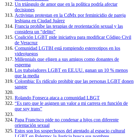
Un triángulo de amor que en la política podría afectar
decisiones
Activistas protestan en la CdMx por feminicidio de pareja
lesbiana en Ciudad Juárez
Francia prohíbe las terapias de reorientación sexual y las
considera un “delito”
Coalición LGBT pide iniciativa para modificar Código Civil
de Veracruz
Comunidad LGTBI está rompiendo estereotipos en los
videojuegos
Millennials que eligen a sus amigos como donantes de
esperma
Los trabajadores LGBT en EE.UU. ganan un 10 % menos
que la media
Colombia: Es ridículo prohibir que las personas LGBT donen
sangre
Rolando Fonseca ataca a comunidad LBGT
“Es raro que le asignen un valor a mi carrera en función de
que soy trans”
Papa Francisco pide no condenar a hijos con diferente
orientación sexual
Estos son los sospechosos del atentado al espacio cultural
LGBT en Palermo: la Justicia busca sus nombres