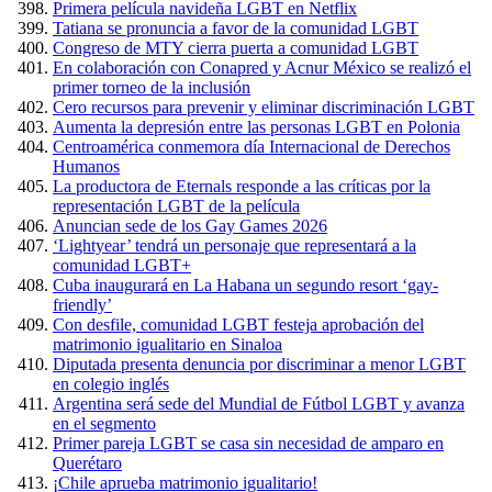
Primera película navideña LGBT en Netflix
Tatiana se pronuncia a favor de la comunidad LGBT
Congreso de MTY cierra puerta a comunidad LGBT
En colaboración con Conapred y Acnur México se realizó el
primer torneo de la inclusión
Cero recursos para prevenir y eliminar discriminación LGBT
Aumenta la depresión entre las personas LGBT en Polonia
Centroamérica conmemora día Internacional de Derechos
Humanos
La productora de Eternals responde a las críticas por la
representación LGBT de la película
Anuncian sede de los Gay Games 2026
‘Lightyear’ tendrá un personaje que representará a la
comunidad LGBT+
Cuba inaugurará en La Habana un segundo resort ‘gay-
friendly’
Con desfile, comunidad LGBT festeja aprobación del
matrimonio igualitario en Sinaloa
Diputada presenta denuncia por discriminar a menor LGBT
en colegio inglés
Argentina será sede del Mundial de Fútbol LGBT y avanza
en el segmento
Primer pareja LGBT se casa sin necesidad de amparo en
Querétaro
¡Chile aprueba matrimonio igualitario!