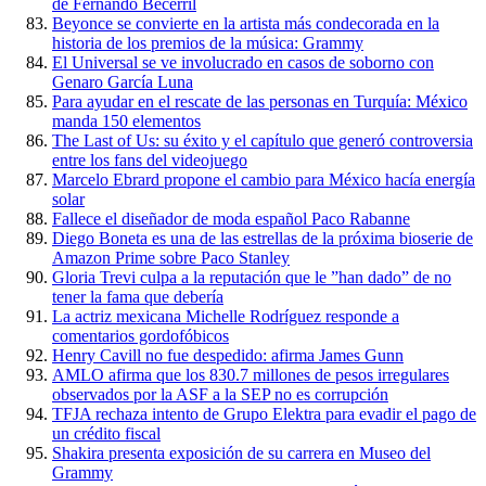
de Fernando Becerril
Beyonce se convierte en la artista más condecorada en la
historia de los premios de la música: Grammy
El Universal se ve involucrado en casos de soborno con
Genaro García Luna
Para ayudar en el rescate de las personas en Turquía: México
manda 150 elementos
The Last of Us: su éxito y el capítulo que generó controversia
entre los fans del videojuego
Marcelo Ebrard propone el cambio para México hacía energía
solar
Fallece el diseñador de moda español Paco Rabanne
Diego Boneta es una de las estrellas de la próxima bioserie de
Amazon Prime sobre Paco Stanley
Gloria Trevi culpa a la reputación que le ”han dado” de no
tener la fama que debería
La actriz mexicana Michelle Rodríguez responde a
comentarios gordofóbicos
Henry Cavill no fue despedido: afirma James Gunn
AMLO afirma que los 830.7 millones de pesos irregulares
observados por la ASF a la SEP no es corrupción
TFJA rechaza intento de Grupo Elektra para evadir el pago de
un crédito fiscal
Shakira presenta exposición de su carrera en Museo del
Grammy