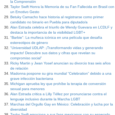
la Comprensión
Taylor Swift Honra la Memoria de su Fan Fallecida en Brasil con
un Emotivo Gesto
Betuky Camacho hace historia al registrarse como primer
candidato no binario en Puebla para diputado/a
Alan Estrada celebra el triunfo de Wendy Guevara en LCDLF y
destaca la importancia de la visibilidad LGBT+
“Barbie”: La muñeca icónica en una película que desafía
estereotipos de género
“Universidad UDLAP: ¡Transformando vidas y generando
impacto! Descubre sus datos y cifras que revelan su
compromiso social”
Ricky Martin y Jwan Yosef anuncian su divorcio tras seis años
de relación
Madonna pospone su gira mundial “Celebration” debido a una
grave infección bacteriana
Michigan aprueba ley que prohíbe la terapia de conversión
sexual para menores
Alan Estrada critica a Lilly Téllez por pronunciarse contra el
lenguaje inclusivo durante la Marcha LGBT
Marchas del Orgullo Gay en México: Celebración y lucha por la
diversidad
Taylor Swift emociona a sus fans mexicanos con su esperado