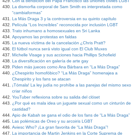
Con la bendición del Papa Francisco las uniones civiles LGBT
La dismorfia corporal de Sam Smith es interpretada como
“cambiaformas”
La Más Draga 3 y la controversia en su quinto capítulo
Película “Los Increíbles” reconocida por inclusión LGBT
Trato inhumano a homosexuales en Sri Lanka
Apoyamos las protestas en faldas
La nueva víctima de la cancelación ¿Chris Pratt?
El fútbol nunca será visto igual con El Club Muxes
Michelle Visage y sus acciones hacia Phillips Schofield
La diversificación en galería de arte gay
Piden más jueces como Ana Bárbara en “La Más Draga”
¿Chespirito homofóbico? “La Más Draga” homenajea a
Chespirito y los fans se atacan
¡Tómala! La ley judía no prohíbe a las parejas del mismo sexo
criar niños
YouTuber reflexiona sobre su salida del clóset
¿Por qué es mala idea un juguete sexual como un cinturón de
castidad?
Apio de Kabah se gana el odio de los fans de “La Más Draga”
Las polémicas de Oreo y su arcoiris LGBT
Aviesc Who? ¡La gran favorita de “La Más Draga”!
La importancia de Martin Jenkins en la Corte Suprema de