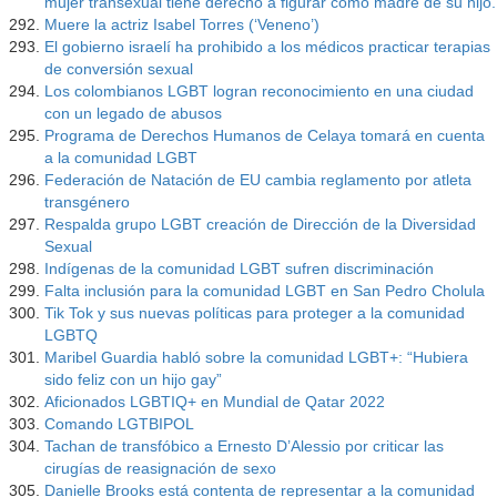
mujer transexual tiene derecho a figurar como madre de su hijo.
Muere la actriz Isabel Torres (‘Veneno’)
El gobierno israelí ha prohibido a los médicos practicar terapias
de conversión sexual
Los colombianos LGBT logran reconocimiento en una ciudad
con un legado de abusos
Programa de Derechos Humanos de Celaya tomará en cuenta
a la comunidad LGBT
Federación de Natación de EU cambia reglamento por atleta
transgénero
Respalda grupo LGBT creación de Dirección de la Diversidad
Sexual
Indígenas de la comunidad LGBT sufren discriminación
Falta inclusión para la comunidad LGBT en San Pedro Cholula
Tik Tok y sus nuevas políticas para proteger a la comunidad
LGBTQ
Maribel Guardia habló sobre la comunidad LGBT+: “Hubiera
sido feliz con un hijo gay”
Aficionados LGBTIQ+ en Mundial de Qatar 2022
Comando LGTBIPOL
Tachan de transfóbico a Ernesto D’Alessio por criticar las
cirugías de reasignación de sexo
Danielle Brooks está contenta de representar a la comunidad