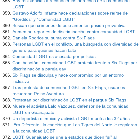
Hay resistencias a reconocer los derechos de la comunidad
LGBT
Gustavo Adolfo Infante hace declaraciones sobre reírse de
“Gorditos” y “Comunidad LGBT”
Buscan que crímenes de odio ameriten prisión preventiva
Aumentan reportes de discriminación contra comunidad LGBT
Daniela Rodrice su suma contra Six Flags
Personas LGBT en el conflicto, una búsqueda con diversidad de
género para quienes hacen falta
Comunidad LGBT es acosada por policías
Con ‘besotón’, comunidad LGBT protesta frente a Six Flags por
discriminación a pareja gay
Six Flags se disculpa y hace compromiso por un entorno
inclusivo
Tras protesta de comunidad LGBT en Six Flags, usuarios
recuerdan Reino Aventura
Protestan por discriminación LGBT en el parque Six Flags
Muere el activista Lalo Vázquez, defensor de la comunidad
LGBT en Guanajuato
Un deportista olímpico y activista LGBT murió a los 32 años
‘Era Diferente’, la canción que Los Tigres del Norte le regalaron
a la comunidad LGBT
LGBT: Guanajuato se une a estados que dicen “sí” al