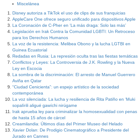
Miscelánea
Disney autoriza a TikTok el uso de clips de sus franquicias
AppleCare One ofrece seguro unificado para dispositivos Apple
La Coronación de C-Pher en ‘La más draga: Solo las más’
Legislación en Irak Contra la Comunidad LGBTI: Un Retroceso
para los Derechos Humanos
La voz de la resistencia: Melibea Obono y la lucha LGTBI en
Guinea Ecuatorial
Redadas en Rusia: La represión oculta tras las fiestas temáticas
Conflictos y Leyes: La Controversia de J.K. Rowling y la Nueva
Ley en Escocia
La sombra de la discriminación: El arresto de Manuel Guerrero
Aviña en Qatar
“Ciudad Cenicienta”: un espejo artístico de la sociedad
contemporánea
La voz silenciada: La lucha y resiliencia de Rita Patiño en ‘Muki
sopalírili aligué gawíchi nirúgame
Irak aprueba ley para criminalizar la homosexualidad con penas
de hasta 15 años de cárcel
Creamilandia: Últimos días del Primer Museo del Helado
Xavier Dolan: De Prodigio Cinematográfico a Presidente del
Jurado en Cannes