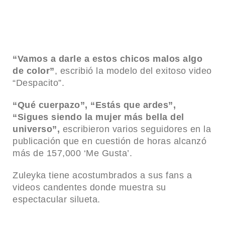
ACTUALIDAD
ACTUALID
“Vamos a darle a estos chicos malos algo
de color”
, escribió la modelo del exitoso video
“Despacito”.
“Qué cuerpazo”, “Estás que ardes”,
“Sigues siendo la mujer más bella del
LA SOMBRA DE LA
universo”,
escribieron varios seguidores en la
DISCRIMINACIÓN: EL ARRESTO
LA VOZ DE
publicación que en cuestión de horas alcanzó
 EN
DE MANUEL GUERRERO AVIÑA
MELIBEA 
EN QATAR
LGTBI EN
más de 157,000 ‘Me Gusta’.
Zuleyka tiene acostumbrados a sus fans a
videos candentes donde muestra su
espectacular silueta.