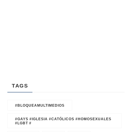
IBEA OBONO Y
CONFLICTOS Y LEYES: LA CONTROVERS
ATORIAL
J.K. ROWLING Y LA NUEVA LEY EN ESC
TAGS
#BLOQUEAMULTIMEDIOS
#GAYS #IGLESIA #CATÓLICOS #HOMOSEXUALES
#LGBT #