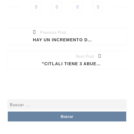
Previous Post
HAY UN INCREMENTO DE CONTAGIOS DE VIH ENTRE PERSONAS JÓVENES EN AMÉRICA LATINA: ONUSIDA
Next Post
"CITLALI TIENE 3 ABUELAS": EL CUENTO QUE EXPLICA A LOS NIÑOS LA "CITLALI TIENE 3 ABUELAS": EL CUENTO QUE EXPLICA A LOS NIÑOS LA TRANSEXUALIDAD