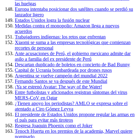
las huelgas
Europa intentaba posicionar dos satélites cuando se perdió su
lanzador ligero
Estados Unidos logra la fusión nuclear
Medidas contra el monopolio: Amazon llega a nuevos
acuerdos
Trabajadores indígenas: los retos que enfrentan
Xiaomi se suma a las empresas tecnológicas que comienzan
recortes de personal
Ante acusaciones de Perú, el gobierno mexicano admite dar
asilo a familia del ex presidente de Perú
Descartan duplicado de boletos en concierto de Bad Bunny
Capital de Ucrania bombardeada por drones rusos
Argentina se vuelve campeón del mundial 2022
Fernando Santos se va después de este Mundial
¡Ya se estrenó Avatar: The way of the Water!
Entre futbolistas y aficionados registran síntomas del virus
MERS-CoV en Qatar
¿Tienen apoyo los periodistas? AMLO se expresa sobre el
atentado a Ciro Gómez Leyva
El presidente de Estados Unidos propone regular las armas en
el país para evitar más tiroteos
Regresa Joaquin Phoenix como el Joker
Tenoch Huerta en los premios de la academia, Marvel quiere
nominarlo