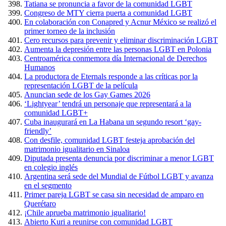
Tatiana se pronuncia a favor de la comunidad LGBT
Congreso de MTY cierra puerta a comunidad LGBT
En colaboración con Conapred y Acnur México se realizó el
primer torneo de la inclusión
Cero recursos para prevenir y eliminar discriminación LGBT
Aumenta la depresión entre las personas LGBT en Polonia
Centroamérica conmemora día Internacional de Derechos
Humanos
La productora de Eternals responde a las críticas por la
representación LGBT de la película
Anuncian sede de los Gay Games 2026
‘Lightyear’ tendrá un personaje que representará a la
comunidad LGBT+
Cuba inaugurará en La Habana un segundo resort ‘gay-
friendly’
Con desfile, comunidad LGBT festeja aprobación del
matrimonio igualitario en Sinaloa
Diputada presenta denuncia por discriminar a menor LGBT
en colegio inglés
Argentina será sede del Mundial de Fútbol LGBT y avanza
en el segmento
Primer pareja LGBT se casa sin necesidad de amparo en
Querétaro
¡Chile aprueba matrimonio igualitario!
Abierto Kuri a reunirse con comunidad LGBT