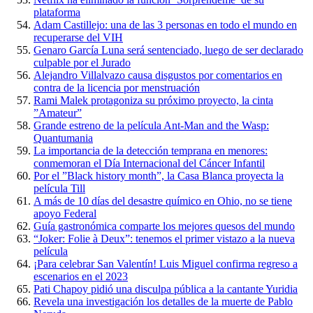
plataforma
Adam Castillejo: una de las 3 personas en todo el mundo en
recuperarse del VIH
Genaro García Luna será sentenciado, luego de ser declarado
culpable por el Jurado
Alejandro Villalvazo causa disgustos por comentarios en
contra de la licencia por menstruación
Rami Malek protagoniza su próximo proyecto, la cinta
”Amateur”
Grande estreno de la película Ant-Man and the Wasp:
Quantumania
La importancia de la detección temprana en menores:
conmemoran el Día Internacional del Cáncer Infantil
Por el ”Black history month”, la Casa Blanca proyecta la
película Till
A más de 10 días del desastre químico en Ohio, no se tiene
apoyo Federal
Guía gastronómica comparte los mejores quesos del mundo
“Joker: Folie à Deux”: tenemos el primer vistazo a la nueva
película
¡Para celebrar San Valentín! Luis Miguel confirma regreso a
escenarios en el 2023
Pati Chapoy pidió una disculpa pública a la cantante Yuridia
Revela una investigación los detalles de la muerte de Pablo