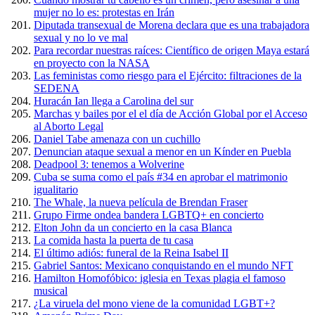
mujer no lo es: protestas en Irán
Diputada transexual de Morena declara que es una trabajadora
sexual y no lo ve mal
Para recordar nuestras raíces: Científico de origen Maya estará
en proyecto con la NASA
Las feministas como riesgo para el Ejército: filtraciones de la
SEDENA
Huracán Ian llega a Carolina del sur
Marchas y bailes por el el día de Acción Global por el Acceso
al Aborto Legal
Daniel Tabe amenaza con un cuchillo
Denuncian ataque sexual a menor en un Kínder en Puebla
Deadpool 3: tenemos a Wolverine
Cuba se suma como el país #34 en aprobar el matrimonio
igualitario
The Whale, la nueva película de Brendan Fraser
Grupo Firme ondea bandera LGBTQ+ en concierto
Elton John da un concierto en la casa Blanca
La comida hasta la puerta de tu casa
El último adiós: funeral de la Reina Isabel II
Gabriel Santos: Mexicano conquistando en el mundo NFT
Hamilton Homofóbico: iglesia en Texas plagia el famoso
musical
¿La viruela del mono viene de la comunidad LGBT+?