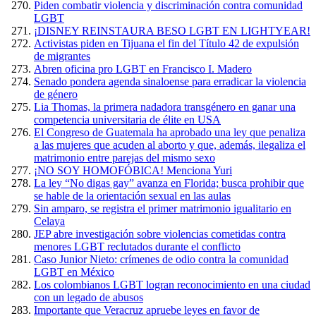
Piden combatir violencia y discriminación contra comunidad
LGBT
¡DISNEY REINSTAURA BESO LGBT EN LIGHTYEAR!
Activistas piden en Tijuana el fin del Título 42 de expulsión
de migrantes
Abren oficina pro LGBT en Francisco I. Madero
Senado pondera agenda sinaloense para erradicar la violencia
de género
Lia Thomas, la primera nadadora transgénero en ganar una
competencia universitaria de élite en USA
El Congreso de Guatemala ha aprobado una ley que penaliza
a las mujeres que acuden al aborto y que, además, ilegaliza el
matrimonio entre parejas del mismo sexo
¡NO SOY HOMOFÓBICA! Menciona Yuri
La ley “No digas gay” avanza en Florida; busca prohibir que
se hable de la orientación sexual en las aulas
Sin amparo, se registra el primer matrimonio igualitario en
Celaya
JEP abre investigación sobre violencias cometidas contra
menores LGBT reclutados durante el conflicto
Caso Junior Nieto: crímenes de odio contra la comunidad
LGBT en México
Los colombianos LGBT logran reconocimiento en una ciudad
con un legado de abusos
Importante que Veracruz apruebe leyes en favor de