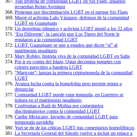
Tras protesta de comunidad LGBT en Six Flags, usuarios
recuerdan Reino Aventura
Protestan por discriminación LGBT en el parque Six Flags
Muere el activista Lalo Vázquez, defensor de la comunidad
LGBT en Guanajuato
Un deportista olímpico y activista LGBT murió a los 32 años
‘Era Diferente’, la canción que Los Tigres del Norte le
regalaron a la comunidad LGBT
LGBT: Guanajuato se une a estados que dicen “sí” al
matrimonio igualitario
Mary Robles, historia viva de la comunidad LGBT en Salta
Por ir en contra del Islam, Qatar decomisa juguetes con
colores parecidos a bandera LGBT
“Maricoin”: lanzan la primera criptomoneda de la comunidad
LGBT
Avanza lucha contra la homofobia pero persiste temor a
denunciar
Comunidad LGBT puede estar tranquila, en Guerrero se
trabaja en el matrimonio igualitario
Confrontan a Raúl de Molina por comentarios
discriminatorios contra la comunidad LGBT
Caribe Mexicano, favorito de comunidad LGBT para
temporada navideña
Yuri se ríe de las críticas LGBT tras comentarios homofóbicos
La Secretaría General del Sínodo vuelve a incluir un enlace a