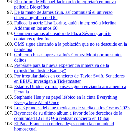
El sobrino de Michael Jackson lo interpretará en nueva
película Biográfica
De la mano de James Gun, así continuará el universo
cinematográfico de DC
Fallece la actriz Lisa Loring, quién interpretó a Merlina
Addams en los años 60
Conmemoramos al creador de Plaza Sésamo, aquí te
contamos quién fue
OMS sigue alertando a la población que no se descuide en la
pandemia
Gobierno busca apresar a Inés Gómez Mont por presuntos
delitos
Prepárate para la nueva experiencia inmersiva de la
exposición ”Inside Banksy”
Por irregularidades en concierto de Taylor Swift, Senadores
en EEUU investigan a Ticketmaster
Estados Unidos y otros países siguen enviando armamento a
Ucrania
Stephanie Hsu y su papel lésbico en la cinta Everything
Everywhere All at Once
Los 3 grandes del cine mexicano de vuelta en los Oscars 2023
Beyonce: de su último álbum a favor de los derechos de la
comunidad LGTBQ+ a realizar concierto en Dubai
El Papa Francisco condena leyes contra la comunidad
homosexual