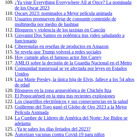
¿Ya viste Everything Everywhere All at Once? La nominada
de los Oscar 2023
Oscars 2023: nominados a Mejor película animada
Usuarios promueven dejar de consumir contenido de
multimedia por medio de hashtag
Bloqueos y violencia de los taxistas en Cancún
Giovanni Dos Santos en polémica tras video saludando a
funcionario
Ciberestafas en reseñas de productos en Amazon
Se revela que Trump volverá a redes sociales
Hoy cumple años el famoso actor Jim Carrey
AMLO sobre la decisión de la Guardia Nacional en el Metro
Comunidad transexual se ve afectada por leyes en Estados
Unidos
Lisa Marie Presley, la única hija de Elvis, fallece a los 54 años
de edad
Bloqueos en la zona arqueológica de Chichén Itza
El Popocatépetl en la mira tras recientes explosiones
Los cigarrillos electrónicos y sus consecuencias en la salud
Guillermo del Toro ganó el Globo de Oro 2023 a la Mejor
Película Animada
La Cumbre de Líderes de América del Norte: Joe Biden se
adelanta
¿Ya te sabes los días feriados del 2023?
Autorizan vacunas contra Covid-19 para niños