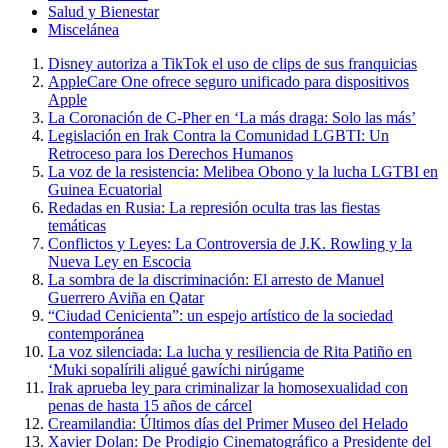
Salud y Bienestar
Miscelánea
Disney autoriza a TikTok el uso de clips de sus franquicias
AppleCare One ofrece seguro unificado para dispositivos
Apple
La Coronación de C-Pher en ‘La más draga: Solo las más’
Legislación en Irak Contra la Comunidad LGBTI: Un
Retroceso para los Derechos Humanos
La voz de la resistencia: Melibea Obono y la lucha LGTBI en
Guinea Ecuatorial
Redadas en Rusia: La represión oculta tras las fiestas
temáticas
Conflictos y Leyes: La Controversia de J.K. Rowling y la
Nueva Ley en Escocia
La sombra de la discriminación: El arresto de Manuel
Guerrero Aviña en Qatar
“Ciudad Cenicienta”: un espejo artístico de la sociedad
contemporánea
La voz silenciada: La lucha y resiliencia de Rita Patiño en
‘Muki sopalírili aligué gawíchi nirúgame
Irak aprueba ley para criminalizar la homosexualidad con
penas de hasta 15 años de cárcel
Creamilandia: Últimos días del Primer Museo del Helado
Xavier Dolan: De Prodigio Cinematográfico a Presidente del