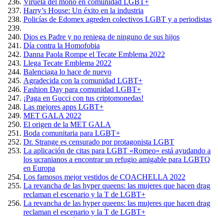
Viruela del mono en comunidad LGBT+
Harry’s House: Un éxito en la industria
Policías de Edomex agreden colectivos LGBT y a periodistas
Dios es Padre y no reniega de ninguno de sus hijos
Día contra la Homofobia
Danna Paola Rompe el Tecate Emblema 2022
Llega Tecate Emblema 2022
Balenciaga lo hace de nuevo
Agradecida con la comunidad LGBT+
Fashion Day para comunidad LGBT+
¡Paga en Gucci con tus criptomonedas!
Las mejores apps LGBT+
MET GALA 2022
El origen de la MET GALA
Boda comunitaria para LGBT+
Dr. Strange es censurado por protagonista LGBT
La aplicación de citas para LGBT «Romeo» está ayudando a
los ucranianos a encontrar un refugio amigable para LGBTQ
en Europa
Los famosos mejor vestidos de COACHELLA 2022
La revancha de las hyper queens: las mujeres que hacen drag
reclaman el escenario y la T de LGBT+
La revancha de las hyper queens: las mujeres que hacen drag
reclaman el escenario y la T de LGBT+