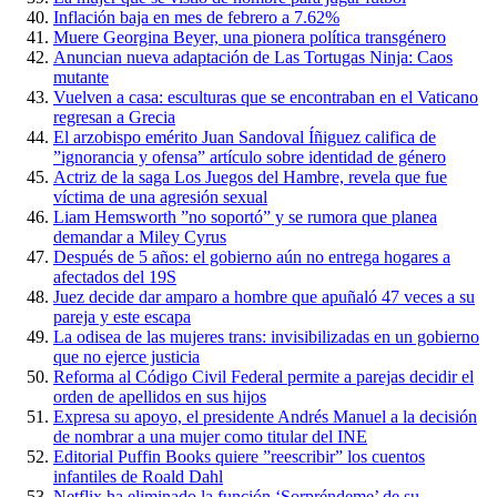
Inflación baja en mes de febrero a 7.62%
Muere Georgina Beyer, una pionera política transgénero
Anuncian nueva adaptación de Las Tortugas Ninja: Caos
mutante
Vuelven a casa: esculturas que se encontraban en el Vaticano
regresan a Grecia
El arzobispo emérito Juan Sandoval Íñiguez califica de
”ignorancia y ofensa” artículo sobre identidad de género
Actriz de la saga Los Juegos del Hambre, revela que fue
víctima de una agresión sexual
Liam Hemsworth ”no soportó” y se rumora que planea
demandar a Miley Cyrus
Después de 5 años: el gobierno aún no entrega hogares a
afectados del 19S
Juez decide dar amparo a hombre que apuñaló 47 veces a su
pareja y este escapa
La odisea de las mujeres trans: invisibilizadas en un gobierno
que no ejerce justicia
Reforma al Código Civil Federal permite a parejas decidir el
orden de apellidos en sus hijos
Expresa su apoyo, el presidente Andrés Manuel a la decisión
de nombrar a una mujer como titular del INE
Editorial Puffin Books quiere ”reescribir” los cuentos
infantiles de Roald Dahl
Netflix ha eliminado la función ‘Sorpréndeme’ de su