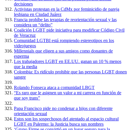
decisiones
Activistas protestan en la CdMx por feminicidio de pareja
lesbiana en Ciudad Juárez
Francia prohíbe las terapias de reorientación sexual y las
considera un “delito”
Coalición LGBT pide iniciativa para modificar Código Civil
de Veracruz
Comunidad LGTBI está rompiendo estereotipos en los
videojuegos
Millennials que eligen a sus amigos como donantes de
esperma
Los trabajadores LGBT en EE.UU. ganan un 10 % menos
que la media
Colombia: Es ridículo prohibir que las personas LGBT donen
sangre
Rolando Fonseca ataca a comunidad LBGT
“Es raro que le asignen un valor a mi carrera en función de
que soy trans”
Papa Francisco pide no condenar a hijos con diferente
orientación sexual
Estos son los sospechosos del atentado al espacio cultural
LGBT en Palermo: la Justicia busca sus nombres
‘Grupo Firme se convirtió en un lugar seguro para la