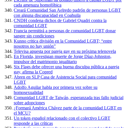
cada amenaza homofóbica
Creará Comunidad San Aelredo padrón de personas LGBT
con alguna discapacidad en Coahuila
CNDH condena dichos de Gabriel Quadri contra la
comunidad LGBT
Francia permitirá a personas de comunidad LGBT donar
sangre sin condiciones
Kunno critica división en la Comunidad LGBT; “entre
nosotros no hay unión”
Televisa apuesta por pareja gay en su próxima telenovela
En Florida, investigan muerte de Jorge Díaz-Johnston,
impulsor del matrimonio igualitario
Six Flags debe ofrecer una buena disculpa pública a pareja
gay, afirma la Copred
Abren en SLP Casa de Asistencia Social para comunidad
LGBT
Adolfo Aguilar habla por primera vez sobre su
homosexualidad
Comunidad LGBT de Taiwán, esperanzada tras fallo judicial
sobre adopciones
¿Formará América Chávez parte de la comunidad LGBT en
el MCU?
Un token español relacionado con el colectivo LGBT
responde a las críticas