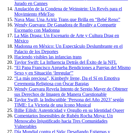
Jurado en Cannes
Anulación de la Condena de Weinstein: Un Revés para el
Movimiento #MeToo
Nava Mau: Una Actriz Trans que Brilla en “Bebé Reno”
Wendy Guevara: De Ganadora de Reality a Compartir
Escenario con Madonna
La Más Draga: Un Escenario de Arte y Cultura Drag en
México
Madonna en México: Un Espectáculo Deslumbrante en el
Palacio de los Deportes
Haciendo visibles las infancias trans
Taylor Swift: La Influencia Detrás del Éxito de la NFL
“El Papa Francisco Aprueba Bendiciones a Parejas del Mismo
Sexo y en Situación ‘Irregular'”
“La más preciosa”, Kimberly Irene, Da el Sí en Emotiva
Ceremonia Religiosa con Óscar Barajas
Wendy Guevara Revela Intento de Sergio Mayer de Obtener
sus Derechos de Imagen de Manera Cuestionable
Taylor Swift, la Indiscutible ‘Persona del Año 2023’ según
TIME: La Victoria de una Icono Musical
Billie Eilish: Autenticidad y Orgullo en su Identidad Queer
Comentarios Insensibles de Rubén Rocha Moya: Un
Menoscabo Injustificado hacia Tres Comunidades
Vulnerables
Día Mundial contra el Sida: Desafiando Estigmas y