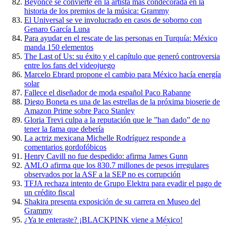
Beyonce se convierte en la artista más condecorada en la
historia de los premios de la música: Grammy
El Universal se ve involucrado en casos de soborno con
Genaro García Luna
Para ayudar en el rescate de las personas en Turquía: México
manda 150 elementos
The Last of Us: su éxito y el capítulo que generó controversia
entre los fans del videojuego
Marcelo Ebrard propone el cambio para México hacía energía
solar
Fallece el diseñador de moda español Paco Rabanne
Diego Boneta es una de las estrellas de la próxima bioserie de
Amazon Prime sobre Paco Stanley
Gloria Trevi culpa a la reputación que le ”han dado” de no
tener la fama que debería
La actriz mexicana Michelle Rodríguez responde a
comentarios gordofóbicos
Henry Cavill no fue despedido: afirma James Gunn
AMLO afirma que los 830.7 millones de pesos irregulares
observados por la ASF a la SEP no es corrupción
TFJA rechaza intento de Grupo Elektra para evadir el pago de
un crédito fiscal
Shakira presenta exposición de su carrera en Museo del
Grammy
¿Ya te enteraste? ¡BLACKPINK viene a México!