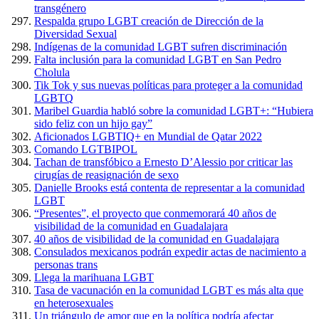
transgénero
Respalda grupo LGBT creación de Dirección de la
Diversidad Sexual
Indígenas de la comunidad LGBT sufren discriminación
Falta inclusión para la comunidad LGBT en San Pedro
Cholula
Tik Tok y sus nuevas políticas para proteger a la comunidad
LGBTQ
Maribel Guardia habló sobre la comunidad LGBT+: “Hubiera
sido feliz con un hijo gay”
Aficionados LGBTIQ+ en Mundial de Qatar 2022
Comando LGTBIPOL
Tachan de transfóbico a Ernesto D’Alessio por criticar las
cirugías de reasignación de sexo
Danielle Brooks está contenta de representar a la comunidad
LGBT
“Presentes”, el proyecto que conmemorará 40 años de
visibilidad de la comunidad en Guadalajara
40 años de visibilidad de la comunidad en Guadalajara
Consulados mexicanos podrán expedir actas de nacimiento a
personas trans
Llega la marihuana LGBT
Tasa de vacunación en la comunidad LGBT es más alta que
en heterosexuales
Un triángulo de amor que en la política podría afectar