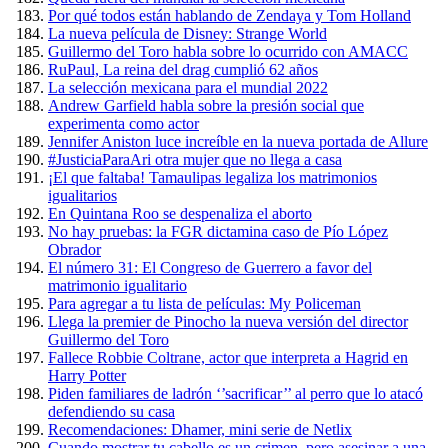
Por qué todos están hablando de Zendaya y Tom Holland
La nueva película de Disney: Strange World
Guillermo del Toro habla sobre lo ocurrido con AMACC
RuPaul, La reina del drag cumplió 62 años
La selección mexicana para el mundial 2022
Andrew Garfield habla sobre la presión social que
experimenta como actor
Jennifer Aniston luce increíble en la nueva portada de Allure
#JusticiaParaAri otra mujer que no llega a casa
¡El que faltaba! Tamaulipas legaliza los matrimonios
igualitarios
En Quintana Roo se despenaliza el aborto
No hay pruebas: la FGR dictamina caso de Pío López
Obrador
El número 31: El Congreso de Guerrero a favor del
matrimonio igualitario
Para agregar a tu lista de películas: My Policeman
Llega la premier de Pinocho la nueva versión del director
Guillermo del Toro
Fallece Robbie Coltrane, actor que interpreta a Hagrid en
Harry Potter
Piden familiares de ladrón ‘’sacrificar’’ al perro que lo atacó
defendiendo su casa
Recomendaciones: Dhamer, mini serie de Netlix
Cuando mostrar tu cabello es un crimen, pero asesinar a una