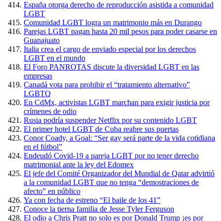
España otorga derecho de reproducción asistida a comunidad
LGBT
Comunidad LGBT logra un matrimonio más en Durango
Parejas LGBT pagan hasta 20 mil pesos para poder casarse en
Guanajuato
Italia crea el cargo de enviado especial por los derechos
LGBT en el mundo
El Foro PANROTAS discute la diversidad LGBT en las
empresas
Canadá vota para prohibir el “tratamiento alternativo”
LGBTQ
En CdMx, activistas LGBT marchan para exigir justicia por
crímenes de odio
Rusia podría suspender Netflix por su contenido LGBT
El primer hotel LGBT de Cuba reabre sus puertas
Conor Coady, a Goal: “Ser gay será parte de la vida cotidiana
en el fútbol”
Endeudó Covid-19 a pareja LGBT por no tener derecho
matrimonial ante la ley del Edomex
El jefe del Comité Organizador del Mundial de Qatar advirtió
a la comunidad LGBT que no tenga “demostraciones de
afecto” en público
Ya con fecha de estreno “El baile de los 41”
Conoce la tierna familia de Jesse Tyler Ferguson
El odio a Chris Pratt no solo es por Donald Trump ¡es por