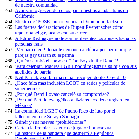
de nuestra comunidad
Avanzan logros en derechos para nuestras aliadas trans en
California
Elektra de ‘POSE’ no convencía a Dominique Jackson
Las fuertes declaraciones de Rupert Everett sobre cómo
repetir papel gay acabó con su carrera
A Eddie Redmayne no le son indiferentes los abusos hacia las
personas trans
¡Ver para creer! donante demanda a clínica por permitir que
parejas gay usaran su esperma
¿Quién se robó el show en “The Boys in the Band”?
¡Para celebrar! Madres LGBT podrá registrar a su hija con sus
apellidos de pareja
Neil Patrick y su familia se han recuperado del Covid-19
¿Hace falta más inclusión LGBT en series y películas de
superhéroes?
¿Por qué Demi Lovato canceló su compromiso?
¿Por qué Partido evangélico anti-derechos tiene registro en
México?
La comunidad LGBT de Puerto Rico de luto por el
fallecimiento de Soraya Santiago
Grindr y sus nuevas “prohibiciones”
Carta a la Premier League de jugador homosexual
La historia de la bandera que despertó a República
Dominicana LGBT