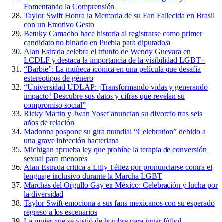
Fomentando la Comprensión
Taylor Swift Honra la Memoria de su Fan Fallecida en Brasil
con un Emotivo Gesto
Betuky Camacho hace historia al registrarse como primer
candidato no binario en Puebla para diputado/a
Alan Estrada celebra el triunfo de Wendy Guevara en
LCDLF y destaca la importancia de la visibilidad LGBT+
“Barbie”: La muñeca icónica en una película que desafía
estereotipos de género
“Universidad UDLAP: ¡Transformando vidas y generando
impacto! Descubre sus datos y cifras que revelan su
compromiso social”
Ricky Martin y Jwan Yosef anuncian su divorcio tras seis
años de relación
Madonna pospone su gira mundial “Celebration” debido a
una grave infección bacteriana
Michigan aprueba ley que prohíbe la terapia de conversión
sexual para menores
Alan Estrada critica a Lilly Téllez por pronunciarse contra el
lenguaje inclusivo durante la Marcha LGBT
Marchas del Orgullo Gay en México: Celebración y lucha por
la diversidad
Taylor Swift emociona a sus fans mexicanos con su esperado
regreso a los escenarios
La mujer que se vistió de hombre para jugar fútbol