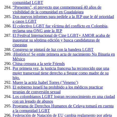
comunidad LGBT
“Presentes”, el proyecto que conmemorará 40 años de
visibilidad de la comunidad en Guadalajara
Dos nuevos informes para pedirle a la JEP que le dé prioridad
a casos LGBT
El colectivo LGBT fue víctima del conflicto en Colombia,
reclama una ONG ante la JEP
El Festival Internacional de Cine LGBT+ AMOR acaba de
inaugurar su séptima edición y busca candidaturas de
cineastas
Congreso se pintará de luz con la bandera LGBT
¡Histórico! Se emite primera acta de nacimiento No Binaria en
México
China censura a la serie Friends
Por primera vez, la justicia francesa ha reconocido que una
mujer transexual tiene derecho a figurar como madre de su
hijo.
Muere la actriz Isabel Torres (‘Veneno’)
El gobierno israelí ha prohibido a los médicos practicar
terapias de conversión sexual
Los colombianos LGBT logran reconocimiento en una ciudad
con un legado de abusos
Programa de Derechos Humanos de Celaya tomará en cuenta
a la comunidad LGBT
Federación de Natación de EU cambia reglamento por atleta