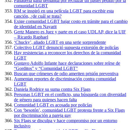
Panadería gana demanda por rechazar un pastel pedido por la
comunidad LGBT
RM se inspiró en una película LGBT para escribir esta
canción, ¿de cuál se trata?
Exige comunidad LGBT bajar costo en trámite para el cambio
de identidad en Nayarit
Gertz Manero es Juez y parte en el caso UDLAP, dice la UIF
– Ricardo Raphael
‘Chucky’, aliado LGBT en una serie sorprendente
Colectivo LGBT denunció supuesta extorsión de policías
Hay resistencias a reconocer los derechos de la comunidad
LGBT
Gustavo Adolfo Infante hace declaraciones sobre reírse de
“Gorditos” y “Comunidad LGBT”
Buscan que crímenes de odio ameriten prisión preventiva
Aumentan reportes de discriminación contra comunidad
LGBT
Daniela Rodrice su suma contra Six Flags
Personas LGBT en el conflicto, una búsqueda con diversidad
de género para quienes hacen falta
Comunidad LGBT es acosada por policías
Con ‘besotón’, comunidad LGBT protesta frente a Six Flags
por discriminación a pareja gay
Six Flags se disculpa y hace compromiso por un entorno
inclusivo