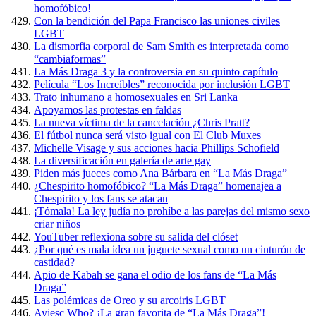
homofóbico!
Con la bendición del Papa Francisco las uniones civiles
LGBT
La dismorfia corporal de Sam Smith es interpretada como
“cambiaformas”
La Más Draga 3 y la controversia en su quinto capítulo
Película “Los Increíbles” reconocida por inclusión LGBT
Trato inhumano a homosexuales en Sri Lanka
Apoyamos las protestas en faldas
La nueva víctima de la cancelación ¿Chris Pratt?
El fútbol nunca será visto igual con El Club Muxes
Michelle Visage y sus acciones hacia Phillips Schofield
La diversificación en galería de arte gay
Piden más jueces como Ana Bárbara en “La Más Draga”
¿Chespirito homofóbico? “La Más Draga” homenajea a
Chespirito y los fans se atacan
¡Tómala! La ley judía no prohíbe a las parejas del mismo sexo
criar niños
YouTuber reflexiona sobre su salida del clóset
¿Por qué es mala idea un juguete sexual como un cinturón de
castidad?
Apio de Kabah se gana el odio de los fans de “La Más
Draga”
Las polémicas de Oreo y su arcoiris LGBT
Aviesc Who? ¡La gran favorita de “La Más Draga”!