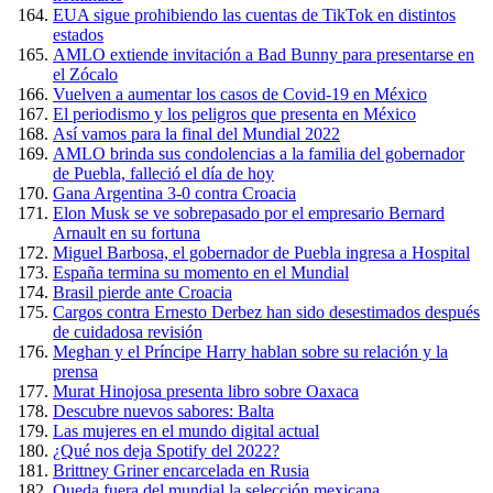
EUA sigue prohibiendo las cuentas de TikTok en distintos
estados
AMLO extiende invitación a Bad Bunny para presentarse en
el Zócalo
Vuelven a aumentar los casos de Covid-19 en México
El periodismo y los peligros que presenta en México
Así vamos para la final del Mundial 2022
AMLO brinda sus condolencias a la familia del gobernador
de Puebla, falleció el día de hoy
Gana Argentina 3-0 contra Croacia
Elon Musk se ve sobrepasado por el empresario Bernard
Arnault en su fortuna
Miguel Barbosa, el gobernador de Puebla ingresa a Hospital
España termina su momento en el Mundial
Brasil pierde ante Croacia
Cargos contra Ernesto Derbez han sido desestimados después
de cuidadosa revisión
Meghan y el Príncipe Harry hablan sobre su relación y la
prensa
Murat Hinojosa presenta libro sobre Oaxaca
Descubre nuevos sabores: Balta
Las mujeres en el mundo digital actual
¿Qué nos deja Spotify del 2022?
Brittney Griner encarcelada en Rusia
Queda fuera del mundial la selección mexicana