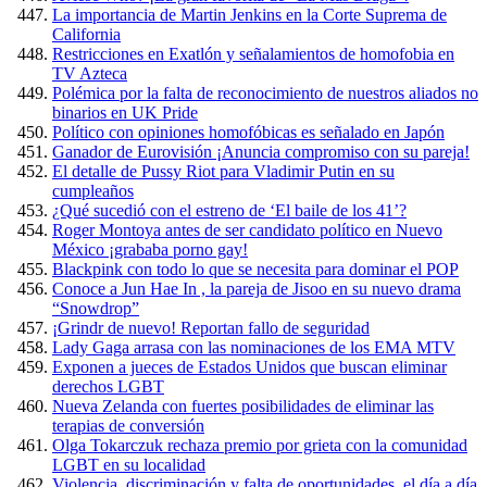
La importancia de Martin Jenkins en la Corte Suprema de
California
Restricciones en Exatlón y señalamientos de homofobia en
TV Azteca
Polémica por la falta de reconocimiento de nuestros aliados no
binarios en UK Pride
Político con opiniones homofóbicas es señalado en Japón
Ganador de Eurovisión ¡Anuncia compromiso con su pareja!
El detalle de Pussy Riot para Vladimir Putin en su
cumpleaños
¿Qué sucedió con el estreno de ‘El baile de los 41’?
Roger Montoya antes de ser candidato político en Nuevo
México ¡grababa porno gay!
Blackpink con todo lo que se necesita para dominar el POP
Conoce a Jun Hae In , la pareja de Jisoo en su nuevo drama
“Snowdrop”
¡Grindr de nuevo! Reportan fallo de seguridad
Lady Gaga arrasa con las nominaciones de los EMA MTV
Exponen a jueces de Estados Unidos que buscan eliminar
derechos LGBT
Nueva Zelanda con fuertes posibilidades de eliminar las
terapias de conversión
Olga Tokarczuk rechaza premio por grieta con la comunidad
LGBT en su localidad
Violencia, discriminación y falta de oportunidades, el día a día