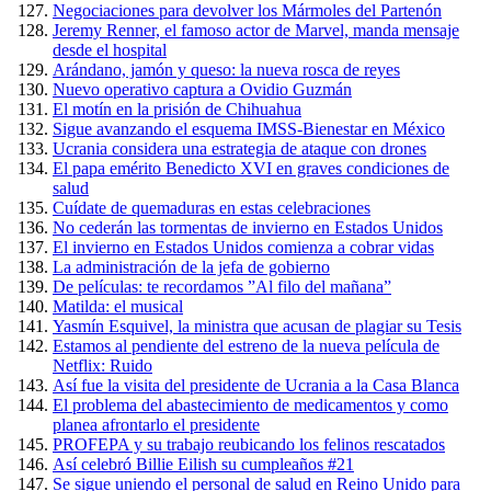
Negociaciones para devolver los Mármoles del Partenón
Jeremy Renner, el famoso actor de Marvel, manda mensaje
desde el hospital
Arándano, jamón y queso: la nueva rosca de reyes
Nuevo operativo captura a Ovidio Guzmán
El motín en la prisión de Chihuahua
Sigue avanzando el esquema IMSS-Bienestar en México
Ucrania considera una estrategia de ataque con drones
El papa emérito Benedicto XVI en graves condiciones de
salud
Cuídate de quemaduras en estas celebraciones
No cederán las tormentas de invierno en Estados Unidos
El invierno en Estados Unidos comienza a cobrar vidas
La administración de la jefa de gobierno
De películas: te recordamos ”Al filo del mañana”
Matilda: el musical
Yasmín Esquivel, la ministra que acusan de plagiar su Tesis
Estamos al pendiente del estreno de la nueva película de
Netflix: Ruido
Así fue la visita del presidente de Ucrania a la Casa Blanca
El problema del abastecimiento de medicamentos y como
planea afrontarlo el presidente
PROFEPA y su trabajo reubicando los felinos rescatados
Así celebró Billie Eilish su cumpleaños #21
Se sigue uniendo el personal de salud en Reino Unido para