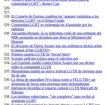
comunidad LGBT’: Jhonny Caz
El Consejo de Europa condena los ‘ataques virulentos a los
derechos LGBT’ en el Reino Unido
Comunidad LGBT es violentada en Afganistán por los
talibanes
Alexandra Benado, la ex futbolista e hija de una militante del
MIR asesinada en dictadura que llega al Ministerio del
Deporte
El descargo de Flavio Azzaro tras sus polémicos dichos sobre
el ataque al bar LGBTIQ+
Primera carpeta LGTB de ‘Secret Story’
Scream: película icónica para el colectivo gay
Lali Espósito estalló contra Flavio Azarro por sus dichos
sobre la comunidad LGTB
Maspalomas tendrá un nuevo festival LGTB de invierno para
fin de año
La firma de maquillaje Nyx lanza junto a FELGTBI+ un
programa de becas para personas trans desempleadas
Intentaron incendiar el espacio cultural LGTB Maricafé de
Palermo
Los destinos valencianos, “sin complejos” para recibir al
segmento LGBT
Escritor de Superman ha donado dinero a causas LGBT por