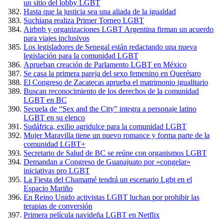
un sitio del lobby LGBT
Hasta que la justicia sea una aliada de la igualdad
Suchiapa realiza Primer Torneo LGBT
Airbnb y organizaciones LGBT Argentina firman un acuerdo
para viajes inclusivos
Los legisladores de Senegal están redactando una nueva
legislación para la comunidad LGBT
Aprueban creación de Parlamento LGBT en México
Se casa la primera pareja del sexo femenino en Querétaro
El Congreso de Zacatecas aprueba el matrimonio igualitario
Buscan reconocimiento de los derechos de la comunidad
LGBT en BC
Secuela de “Sex and the City” integra a personaje latino
LGBT en su elenco
Sudáfrica, exilio agridulce para la comunidad LGBT
Mujer Maravilla tiene un nuevo romance y forma parte de la
comunidad LGBT+
Secretario de Salud de BC se reúne con organismos LGBT
Demandan a Congreso de Guanajuato por «congelar»
iniciativas pro LGBT
La Fiesta del Chamamé tendrá un escenario Lgbt en el
Espacio Mariño
En Reino Unido activistas LGBT luchan por prohibir las
terapias de conversión
Primera película navideña LGBT en Netflix