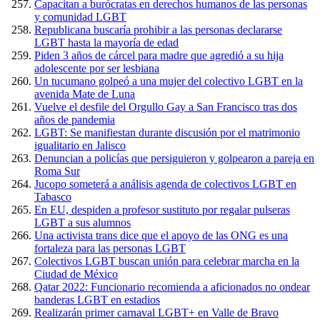
Capacitan a burócratas en derechos humanos de las personas
y comunidad LGBT
Republicana buscaría prohibir a las personas declararse
LGBT hasta la mayoría de edad
Piden 3 años de cárcel para madre que agredió a su hija
adolescente por ser lesbiana
Un tucumano golpeó a una mujer del colectivo LGBT en la
avenida Mate de Luna
Vuelve el desfile del Orgullo Gay a San Francisco tras dos
años de pandemia
LGBT: Se manifiestan durante discusión por el matrimonio
igualitario en Jalisco
Denuncian a policías que persiguieron y golpearon a pareja en
Roma Sur
Jucopo someterá a análisis agenda de colectivos LGBT en
Tabasco
En EU, despiden a profesor sustituto por regalar pulseras
LGBT a sus alumnos
Una activista trans dice que el apoyo de las ONG es una
fortaleza para las personas LGBT
Colectivos LGBT buscan unión para celebrar marcha en la
Ciudad de México
Qatar 2022: Funcionario recomienda a aficionados no ondear
banderas LGBT en estadios
Realizarán primer carnaval LGBT+ en Valle de Bravo