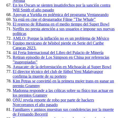
Neruda
En los Oscars se sienten insatisfechos por la sanción contra
Will Smith el año pasado
Apoyan a Yuridia en polémica del programa Ventaneando
Ya está en cine el desgarrador Filme ”The Whale”
El regreso de Rihanna en el medio tiempo del Super Bowl
Netflix no presta atención a sus usuarios e impone sus nuevas
políticas
AMLO: Porque la inflación no es un problema de México
Equipo mexicano de béisbol pierde en Serie del Caribe
Caracas 2023.
44 Feria Internacional del Libro del Palacio de Minería
Retiran episodio de Los Simpson en China por referencias
”inapropiadas”
Aguacate: de la deforestación en Michoacán al Super Bowl
El director técnico del club de fútbol Yeni Malatyaspor
confirma la muerte de su portero
Kim Petras se convirtió en la primera mujer trans en ganar un
premio Grammy
Madonna responde a las críticas sobre su físico tras actuar en
los premios Grammy
ONU revela reporte de robo por parte de hackers
Norcoreanos el año pasado
Familiares y amigos muestran sus condolencias por la muerte
de Fernando Becerril