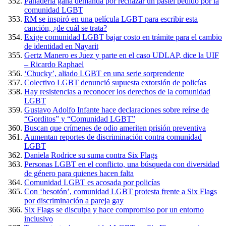
Panadería gana demanda por rechazar un pastel pedido por la
comunidad LGBT
RM se inspiró en una película LGBT para escribir esta
canción, ¿de cuál se trata?
Exige comunidad LGBT bajar costo en trámite para el cambio
de identidad en Nayarit
Gertz Manero es Juez y parte en el caso UDLAP, dice la UIF
– Ricardo Raphael
‘Chucky’, aliado LGBT en una serie sorprendente
Colectivo LGBT denunció supuesta extorsión de policías
Hay resistencias a reconocer los derechos de la comunidad
LGBT
Gustavo Adolfo Infante hace declaraciones sobre reírse de
“Gorditos” y “Comunidad LGBT”
Buscan que crímenes de odio ameriten prisión preventiva
Aumentan reportes de discriminación contra comunidad
LGBT
Daniela Rodrice su suma contra Six Flags
Personas LGBT en el conflicto, una búsqueda con diversidad
de género para quienes hacen falta
Comunidad LGBT es acosada por policías
Con ‘besotón’, comunidad LGBT protesta frente a Six Flags
por discriminación a pareja gay
Six Flags se disculpa y hace compromiso por un entorno
inclusivo