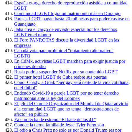
España otorga derecho de reproducción asistida a comunidad
LGBT
Comunidad LGBT logra un matrimonio más en Durango
Parejas LGBT pagan hasta 20 mil pesos para poder casarse en
Guanajuato
Italia crea el cargo de enviado especial por los derechos
LGBT en el mundo
El Foro PANROTAS discute la diversidad LGBT en las
empresas
Canadá vota para prohibir el “tratamiento alternativo”
LGBTQ
En CdMx, activistas LGBT marchan para exigir justicia por
crímenes de odio
Rusia podría suspender Netflix por su contenido LGBT
El primer hotel LGBT de Cuba reabre sus puertas
Conor Coady, a Goal: “Ser gay será parte de la vida cotidiana
en el fútbol”
Endeudó Covid-19 a pareja LGBT por no tener derecho
matrimonial ante la ley del Edomex
El jefe del Comité Organizador del Mundial de Qatar advirtió
a la comunidad LGBT que no tenga “demostraciones de
afecto” en público
Ya con fecha de estreno “El baile de los 41”
Conoce la tierna familia de Jesse Tyler Ferguson
El odio a Chris Pratt no solo es por Donald Trump ¡es por