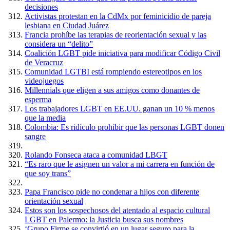
decisiones
Activistas protestan en la CdMx por feminicidio de pareja
lesbiana en Ciudad Juárez
Francia prohíbe las terapias de reorientación sexual y las
considera un “delito”
Coalición LGBT pide iniciativa para modificar Código Civil
de Veracruz
Comunidad LGTBI está rompiendo estereotipos en los
videojuegos
Millennials que eligen a sus amigos como donantes de
esperma
Los trabajadores LGBT en EE.UU. ganan un 10 % menos
que la media
Colombia: Es ridículo prohibir que las personas LGBT donen
sangre
Rolando Fonseca ataca a comunidad LBGT
“Es raro que le asignen un valor a mi carrera en función de
que soy trans”
Papa Francisco pide no condenar a hijos con diferente
orientación sexual
Estos son los sospechosos del atentado al espacio cultural
LGBT en Palermo: la Justicia busca sus nombres
‘Grupo Firme se convirtió en un lugar seguro para la