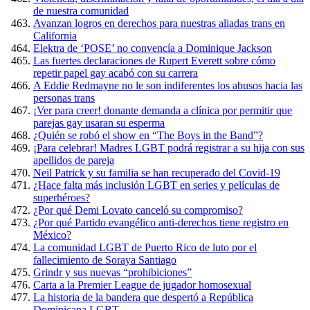
de nuestra comunidad
Avanzan logros en derechos para nuestras aliadas trans en
California
Elektra de ‘POSE’ no convencía a Dominique Jackson
Las fuertes declaraciones de Rupert Everett sobre cómo
repetir papel gay acabó con su carrera
A Eddie Redmayne no le son indiferentes los abusos hacia las
personas trans
¡Ver para creer! donante demanda a clínica por permitir que
parejas gay usaran su esperma
¿Quién se robó el show en “The Boys in the Band”?
¡Para celebrar! Madres LGBT podrá registrar a su hija con sus
apellidos de pareja
Neil Patrick y su familia se han recuperado del Covid-19
¿Hace falta más inclusión LGBT en series y películas de
superhéroes?
¿Por qué Demi Lovato canceló su compromiso?
¿Por qué Partido evangélico anti-derechos tiene registro en
México?
La comunidad LGBT de Puerto Rico de luto por el
fallecimiento de Soraya Santiago
Grindr y sus nuevas “prohibiciones”
Carta a la Premier League de jugador homosexual
La historia de la bandera que despertó a República
Dominicana LGBT