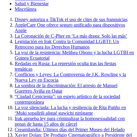
Salud y Bienestar
Miscelánea
Disney autoriza a TikTok el uso de clips de sus franquicias
AppleCare One ofrece seguro unificado para dispositivos
Apple
La Coronación de C-Pher en ‘La más draga: Solo las más’
Legislación en Irak Contra la Comunidad LGBTI: Un
Retroceso para los Derechos Humanos
La voz de la resistencia: Melibea Obono y la lucha LGTBI en
Guinea Ecuatorial
Redadas en Rusia: La represión oculta tras las fiestas
temáticas
Conflictos y Leyes: La Controversia de J.K. Rowling y la
Nueva Ley en Escocia
La sombra de la discriminación: El arresto de Manuel
Guerrero Aviña en Qatar
“Ciudad Cenicienta”: un espejo artístico de la sociedad
contemporánea
La voz silenciada: La lucha y resiliencia de Rita Patiño en
‘Muki sopalírili aligué gawíchi nirúgame
Irak aprueba ley para criminalizar la homosexualidad con
penas de hasta 15 años de cárcel
Creamilandia: Últimos días del Primer Museo del Helado
Xavier Dolan: De Prodigio Cinematográfico a Presidente del