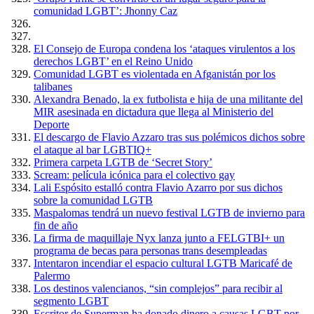
comunidad LGBT’: Jhonny Caz
El Consejo de Europa condena los ‘ataques virulentos a los
derechos LGBT’ en el Reino Unido
Comunidad LGBT es violentada en Afganistán por los
talibanes
Alexandra Benado, la ex futbolista e hija de una militante del
MIR asesinada en dictadura que llega al Ministerio del
Deporte
El descargo de Flavio Azzaro tras sus polémicos dichos sobre
el ataque al bar LGBTIQ+
Primera carpeta LGTB de ‘Secret Story’
Scream: película icónica para el colectivo gay
Lali Espósito estalló contra Flavio Azarro por sus dichos
sobre la comunidad LGTB
Maspalomas tendrá un nuevo festival LGTB de invierno para
fin de año
La firma de maquillaje Nyx lanza junto a FELGTBI+ un
programa de becas para personas trans desempleadas
Intentaron incendiar el espacio cultural LGTB Maricafé de
Palermo
Los destinos valencianos, “sin complejos” para recibir al
segmento LGBT
Escritor de Superman ha donado dinero a causas LGBT por