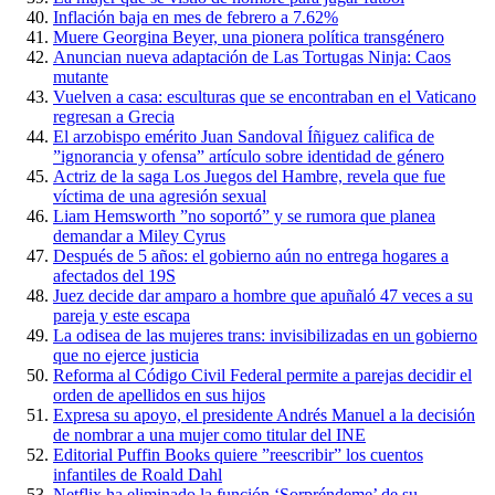
Inflación baja en mes de febrero a 7.62%
Muere Georgina Beyer, una pionera política transgénero
Anuncian nueva adaptación de Las Tortugas Ninja: Caos
mutante
Vuelven a casa: esculturas que se encontraban en el Vaticano
regresan a Grecia
El arzobispo emérito Juan Sandoval Íñiguez califica de
”ignorancia y ofensa” artículo sobre identidad de género
Actriz de la saga Los Juegos del Hambre, revela que fue
víctima de una agresión sexual
Liam Hemsworth ”no soportó” y se rumora que planea
demandar a Miley Cyrus
Después de 5 años: el gobierno aún no entrega hogares a
afectados del 19S
Juez decide dar amparo a hombre que apuñaló 47 veces a su
pareja y este escapa
La odisea de las mujeres trans: invisibilizadas en un gobierno
que no ejerce justicia
Reforma al Código Civil Federal permite a parejas decidir el
orden de apellidos en sus hijos
Expresa su apoyo, el presidente Andrés Manuel a la decisión
de nombrar a una mujer como titular del INE
Editorial Puffin Books quiere ”reescribir” los cuentos
infantiles de Roald Dahl
Netflix ha eliminado la función ‘Sorpréndeme’ de su