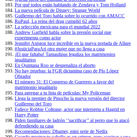
Por qué todos están hablando de Zendaya y Tom Holland
La nueva película de Disney: Strange World
Guillermo del Toro habla sobre lo ocurrido con AMACC
RuPaul, La reina del drag cumplió 62 años
La selección mexicana para el mundial 2022
Andrew Garfield habla sobre la presión social que
experimenta como actor
Jennifer Aniston luce increíble en la nueva portada de Allure
#JusticiaParaAri otra mujer que no llega a casa
¡El que faltaba! Tamaulipas legaliza los matrimonios
igualitarios
En Quintana Roo se despenaliza el aborto
No hay pruebas: la FGR dictamina caso de Pío López
Obrador
El número 31: El Congreso de Guerrero a favor del
matrimonio igualitario
Para agregar a tu lista de películas: My Policeman
Llega la premier de Pinocho la nueva versión del director
Guillermo del Toro
Fallece Robbie Coltrane, actor que interpreta a Hagrid en
Harry Potter
Piden familiares de ladrón ‘’sacrificar’’ al perro que lo atacó
defendiendo su casa
Recomendaciones: Dhamer, mini serie de Netlix
Cuando mostrar tu cabello es un crimen, pero asesinar a una