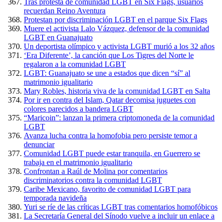
Tras protesta de comunidad LGBT en Six Flags, usuarios
recuerdan Reino Aventura
Protestan por discriminación LGBT en el parque Six Flags
Muere el activista Lalo Vázquez, defensor de la comunidad
LGBT en Guanajuato
Un deportista olímpico y activista LGBT murió a los 32 años
‘Era Diferente’, la canción que Los Tigres del Norte le
regalaron a la comunidad LGBT
LGBT: Guanajuato se une a estados que dicen “sí” al
matrimonio igualitario
Mary Robles, historia viva de la comunidad LGBT en Salta
Por ir en contra del Islam, Qatar decomisa juguetes con
colores parecidos a bandera LGBT
“Maricoin”: lanzan la primera criptomoneda de la comunidad
LGBT
Avanza lucha contra la homofobia pero persiste temor a
denunciar
Comunidad LGBT puede estar tranquila, en Guerrero se
trabaja en el matrimonio igualitario
Confrontan a Raúl de Molina por comentarios
discriminatorios contra la comunidad LGBT
Caribe Mexicano, favorito de comunidad LGBT para
temporada navideña
Yuri se ríe de las críticas LGBT tras comentarios homofóbicos
La Secretaría General del Sínodo vuelve a incluir un enlace a