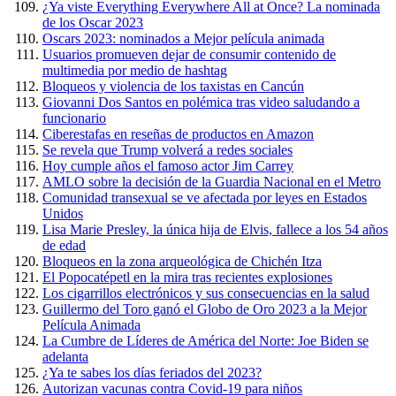
¿Ya viste Everything Everywhere All at Once? La nominada
de los Oscar 2023
Oscars 2023: nominados a Mejor película animada
Usuarios promueven dejar de consumir contenido de
multimedia por medio de hashtag
Bloqueos y violencia de los taxistas en Cancún
Giovanni Dos Santos en polémica tras video saludando a
funcionario
Ciberestafas en reseñas de productos en Amazon
Se revela que Trump volverá a redes sociales
Hoy cumple años el famoso actor Jim Carrey
AMLO sobre la decisión de la Guardia Nacional en el Metro
Comunidad transexual se ve afectada por leyes en Estados
Unidos
Lisa Marie Presley, la única hija de Elvis, fallece a los 54 años
de edad
Bloqueos en la zona arqueológica de Chichén Itza
El Popocatépetl en la mira tras recientes explosiones
Los cigarrillos electrónicos y sus consecuencias en la salud
Guillermo del Toro ganó el Globo de Oro 2023 a la Mejor
Película Animada
La Cumbre de Líderes de América del Norte: Joe Biden se
adelanta
¿Ya te sabes los días feriados del 2023?
Autorizan vacunas contra Covid-19 para niños