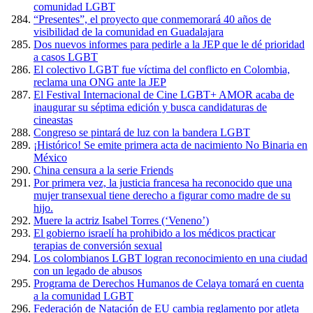
comunidad LGBT
“Presentes”, el proyecto que conmemorará 40 años de
visibilidad de la comunidad en Guadalajara
Dos nuevos informes para pedirle a la JEP que le dé prioridad
a casos LGBT
El colectivo LGBT fue víctima del conflicto en Colombia,
reclama una ONG ante la JEP
El Festival Internacional de Cine LGBT+ AMOR acaba de
inaugurar su séptima edición y busca candidaturas de
cineastas
Congreso se pintará de luz con la bandera LGBT
¡Histórico! Se emite primera acta de nacimiento No Binaria en
México
China censura a la serie Friends
Por primera vez, la justicia francesa ha reconocido que una
mujer transexual tiene derecho a figurar como madre de su
hijo.
Muere la actriz Isabel Torres (‘Veneno’)
El gobierno israelí ha prohibido a los médicos practicar
terapias de conversión sexual
Los colombianos LGBT logran reconocimiento en una ciudad
con un legado de abusos
Programa de Derechos Humanos de Celaya tomará en cuenta
a la comunidad LGBT
Federación de Natación de EU cambia reglamento por atleta