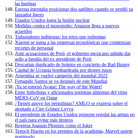
las huelgas
Europa intentaba posicionar dos satélites cuando se perdió su
lanzador ligero
Estados Unidos logra la fusión nuclear
Medidas contra el monopolio: Amazon llega a nuevos
acuerdos
Trabajadores indígenas: los retos que enfrentan
Xiaomi se suma a las empresas tecnológicas que comienzan
recortes de personal
Ante acusaciones de Perú, el gobierno mexicano admite dar
asilo a familia del ex presidente de Perú
Descartan duplicado de boletos en concierto de Bad Bunny
Capital de Ucrania bombardeada por drones rusos
Argentina se vuelve campeón del mundial 2022
Fernando Santos se va después de este Mundial
¡Ya se estrenó Avatar: The way of the Water!
Entre futbolistas y aficionados registran síntomas del virus
MERS-CoV en Qatar
¿Tienen apoyo los periodistas? AMLO se expresa sobre el
atentado a Ciro Gómez Leyva
El presidente de Estados Unidos propone regular las armas en
el país para evitar más tiroteos
Regresa Joaquin Phoenix como el Joker
Tenoch Huerta en los premios de la academia, Marvel quiere
nominarlo