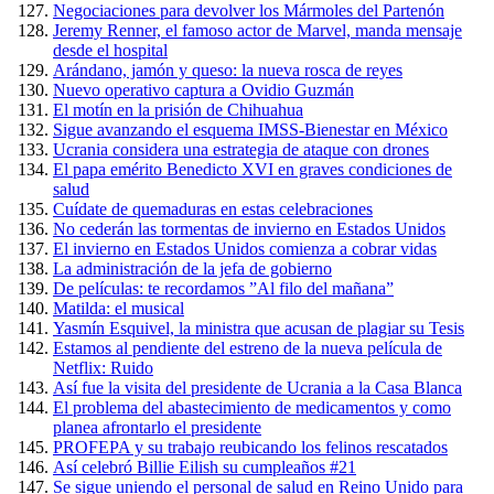
Negociaciones para devolver los Mármoles del Partenón
Jeremy Renner, el famoso actor de Marvel, manda mensaje
desde el hospital
Arándano, jamón y queso: la nueva rosca de reyes
Nuevo operativo captura a Ovidio Guzmán
El motín en la prisión de Chihuahua
Sigue avanzando el esquema IMSS-Bienestar en México
Ucrania considera una estrategia de ataque con drones
El papa emérito Benedicto XVI en graves condiciones de
salud
Cuídate de quemaduras en estas celebraciones
No cederán las tormentas de invierno en Estados Unidos
El invierno en Estados Unidos comienza a cobrar vidas
La administración de la jefa de gobierno
De películas: te recordamos ”Al filo del mañana”
Matilda: el musical
Yasmín Esquivel, la ministra que acusan de plagiar su Tesis
Estamos al pendiente del estreno de la nueva película de
Netflix: Ruido
Así fue la visita del presidente de Ucrania a la Casa Blanca
El problema del abastecimiento de medicamentos y como
planea afrontarlo el presidente
PROFEPA y su trabajo reubicando los felinos rescatados
Así celebró Billie Eilish su cumpleaños #21
Se sigue uniendo el personal de salud en Reino Unido para