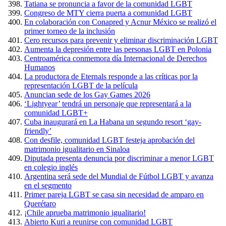
Tatiana se pronuncia a favor de la comunidad LGBT
Congreso de MTY cierra puerta a comunidad LGBT
En colaboración con Conapred y Acnur México se realizó el
primer torneo de la inclusión
Cero recursos para prevenir y eliminar discriminación LGBT
Aumenta la depresión entre las personas LGBT en Polonia
Centroamérica conmemora día Internacional de Derechos
Humanos
La productora de Eternals responde a las críticas por la
representación LGBT de la película
Anuncian sede de los Gay Games 2026
‘Lightyear’ tendrá un personaje que representará a la
comunidad LGBT+
Cuba inaugurará en La Habana un segundo resort ‘gay-
friendly’
Con desfile, comunidad LGBT festeja aprobación del
matrimonio igualitario en Sinaloa
Diputada presenta denuncia por discriminar a menor LGBT
en colegio inglés
Argentina será sede del Mundial de Fútbol LGBT y avanza
en el segmento
Primer pareja LGBT se casa sin necesidad de amparo en
Querétaro
¡Chile aprueba matrimonio igualitario!
Abierto Kuri a reunirse con comunidad LGBT