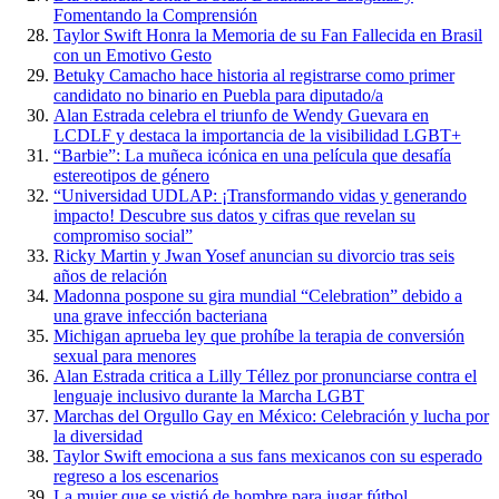
Fomentando la Comprensión
Taylor Swift Honra la Memoria de su Fan Fallecida en Brasil
con un Emotivo Gesto
Betuky Camacho hace historia al registrarse como primer
candidato no binario en Puebla para diputado/a
Alan Estrada celebra el triunfo de Wendy Guevara en
LCDLF y destaca la importancia de la visibilidad LGBT+
“Barbie”: La muñeca icónica en una película que desafía
estereotipos de género
“Universidad UDLAP: ¡Transformando vidas y generando
impacto! Descubre sus datos y cifras que revelan su
compromiso social”
Ricky Martin y Jwan Yosef anuncian su divorcio tras seis
años de relación
Madonna pospone su gira mundial “Celebration” debido a
una grave infección bacteriana
Michigan aprueba ley que prohíbe la terapia de conversión
sexual para menores
Alan Estrada critica a Lilly Téllez por pronunciarse contra el
lenguaje inclusivo durante la Marcha LGBT
Marchas del Orgullo Gay en México: Celebración y lucha por
la diversidad
Taylor Swift emociona a sus fans mexicanos con su esperado
regreso a los escenarios
La mujer que se vistió de hombre para jugar fútbol