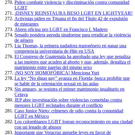
Piden combatir violencia y discriminación contra comunidad
LGBT
¡DISNEY REINSTAURA BESO LGBT EN LIGHTYEAR!
Activistas piden en Tijuana el fin del Título 42 de expulsión
de migrantes
Abren oficina pro LGBT en Francisco I. Madero
Senado pondera agenda sinaloense para erradicar la violencia
de género
Lia Thomas, la primera nadadora transgénero en ganar una
competencia universitaria de élite en USA
El Congreso de Guatemala ha aprobado una ley que penaliza
a las mujeres que acuden al aborto y que, además, ilegaliza el
matrimonio entre parejas del mismo sexo
¡NO SOY HOMOFÓBICA! Menciona Yuri
La ley “No digas gay” avanza en Florida; busca prohibir que
se hable de la orientación sexual en las aulas
Sin amparo, se registra el primer matrimonio igualitario en
Celaya
JEP abre investigación sobre violencias cometidas contra
menores LGBT reclutados durante el conflicto
Caso Junior Nieto: crímenes de odio contra la comunidad
LGBT en México
Los colombianos LGBT logran reconocimiento en una ciudad
con un legado de abusos
Importante que Veracruz apruebe leyes en favor de