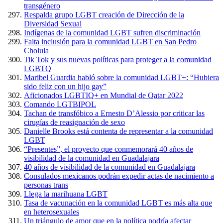
transgénero
Respalda grupo LGBT creación de Dirección de la
Diversidad Sexual
Indígenas de la comunidad LGBT sufren discriminación
Falta inclusión para la comunidad LGBT en San Pedro
Cholula
Tik Tok y sus nuevas políticas para proteger a la comunidad
LGBTQ
Maribel Guardia habló sobre la comunidad LGBT+: “Hubiera
sido feliz con un hijo gay”
Aficionados LGBTIQ+ en Mundial de Qatar 2022
Comando LGTBIPOL
Tachan de transfóbico a Ernesto D’Alessio por criticar las
cirugías de reasignación de sexo
Danielle Brooks está contenta de representar a la comunidad
LGBT
“Presentes”, el proyecto que conmemorará 40 años de
visibilidad de la comunidad en Guadalajara
40 años de visibilidad de la comunidad en Guadalajara
Consulados mexicanos podrán expedir actas de nacimiento a
personas trans
Llega la marihuana LGBT
Tasa de vacunación en la comunidad LGBT es más alta que
en heterosexuales
Un triángulo de amor que en la política podría afectar