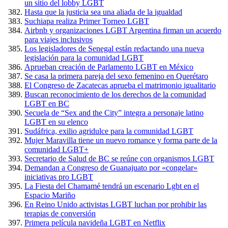
un sitio del lobby LGBT
Hasta que la justicia sea una aliada de la igualdad
Suchiapa realiza Primer Torneo LGBT
Airbnb y organizaciones LGBT Argentina firman un acuerdo
para viajes inclusivos
Los legisladores de Senegal están redactando una nueva
legislación para la comunidad LGBT
Aprueban creación de Parlamento LGBT en México
Se casa la primera pareja del sexo femenino en Querétaro
El Congreso de Zacatecas aprueba el matrimonio igualitario
Buscan reconocimiento de los derechos de la comunidad
LGBT en BC
Secuela de “Sex and the City” integra a personaje latino
LGBT en su elenco
Sudáfrica, exilio agridulce para la comunidad LGBT
Mujer Maravilla tiene un nuevo romance y forma parte de la
comunidad LGBT+
Secretario de Salud de BC se reúne con organismos LGBT
Demandan a Congreso de Guanajuato por «congelar»
iniciativas pro LGBT
La Fiesta del Chamamé tendrá un escenario Lgbt en el
Espacio Mariño
En Reino Unido activistas LGBT luchan por prohibir las
terapias de conversión
Primera película navideña LGBT en Netflix