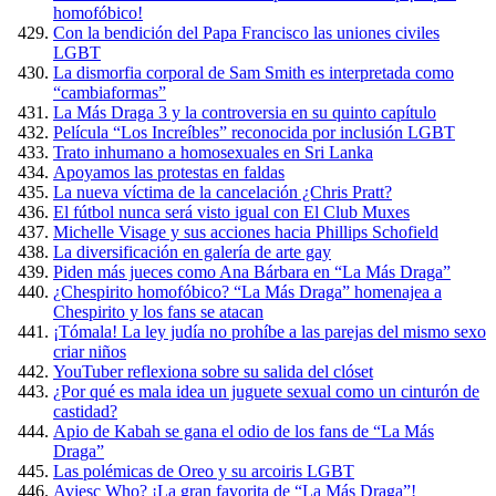
homofóbico!
Con la bendición del Papa Francisco las uniones civiles
LGBT
La dismorfia corporal de Sam Smith es interpretada como
“cambiaformas”
La Más Draga 3 y la controversia en su quinto capítulo
Película “Los Increíbles” reconocida por inclusión LGBT
Trato inhumano a homosexuales en Sri Lanka
Apoyamos las protestas en faldas
La nueva víctima de la cancelación ¿Chris Pratt?
El fútbol nunca será visto igual con El Club Muxes
Michelle Visage y sus acciones hacia Phillips Schofield
La diversificación en galería de arte gay
Piden más jueces como Ana Bárbara en “La Más Draga”
¿Chespirito homofóbico? “La Más Draga” homenajea a
Chespirito y los fans se atacan
¡Tómala! La ley judía no prohíbe a las parejas del mismo sexo
criar niños
YouTuber reflexiona sobre su salida del clóset
¿Por qué es mala idea un juguete sexual como un cinturón de
castidad?
Apio de Kabah se gana el odio de los fans de “La Más
Draga”
Las polémicas de Oreo y su arcoiris LGBT
Aviesc Who? ¡La gran favorita de “La Más Draga”!