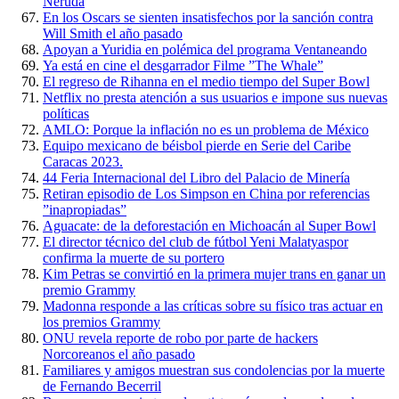
Neruda
En los Oscars se sienten insatisfechos por la sanción contra
Will Smith el año pasado
Apoyan a Yuridia en polémica del programa Ventaneando
Ya está en cine el desgarrador Filme ”The Whale”
El regreso de Rihanna en el medio tiempo del Super Bowl
Netflix no presta atención a sus usuarios e impone sus nuevas
políticas
AMLO: Porque la inflación no es un problema de México
Equipo mexicano de béisbol pierde en Serie del Caribe
Caracas 2023.
44 Feria Internacional del Libro del Palacio de Minería
Retiran episodio de Los Simpson en China por referencias
”inapropiadas”
Aguacate: de la deforestación en Michoacán al Super Bowl
El director técnico del club de fútbol Yeni Malatyaspor
confirma la muerte de su portero
Kim Petras se convirtió en la primera mujer trans en ganar un
premio Grammy
Madonna responde a las críticas sobre su físico tras actuar en
los premios Grammy
ONU revela reporte de robo por parte de hackers
Norcoreanos el año pasado
Familiares y amigos muestran sus condolencias por la muerte
de Fernando Becerril