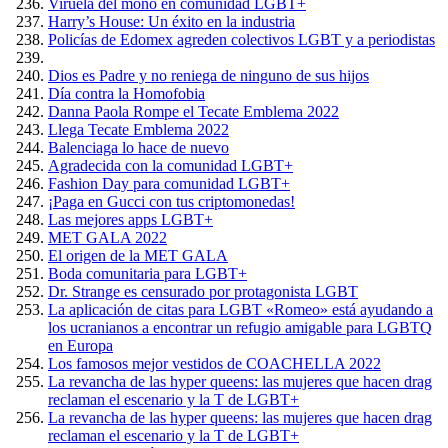
Viruela del mono en comunidad LGBT+
Harry’s House: Un éxito en la industria
Policías de Edomex agreden colectivos LGBT y a periodistas
Dios es Padre y no reniega de ninguno de sus hijos
Día contra la Homofobia
Danna Paola Rompe el Tecate Emblema 2022
Llega Tecate Emblema 2022
Balenciaga lo hace de nuevo
Agradecida con la comunidad LGBT+
Fashion Day para comunidad LGBT+
¡Paga en Gucci con tus criptomonedas!
Las mejores apps LGBT+
MET GALA 2022
El origen de la MET GALA
Boda comunitaria para LGBT+
Dr. Strange es censurado por protagonista LGBT
La aplicación de citas para LGBT «Romeo» está ayudando a
los ucranianos a encontrar un refugio amigable para LGBTQ
en Europa
Los famosos mejor vestidos de COACHELLA 2022
La revancha de las hyper queens: las mujeres que hacen drag
reclaman el escenario y la T de LGBT+
La revancha de las hyper queens: las mujeres que hacen drag
reclaman el escenario y la T de LGBT+