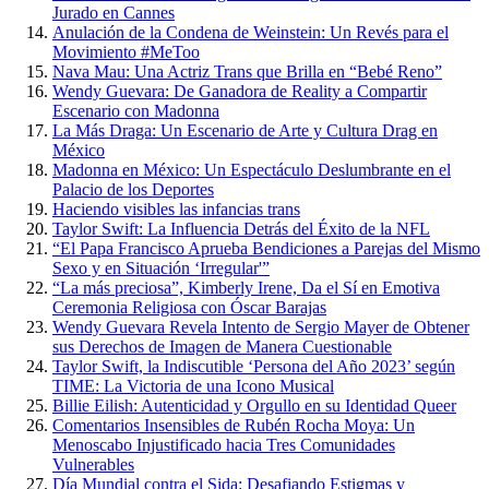
Jurado en Cannes
Anulación de la Condena de Weinstein: Un Revés para el
Movimiento #MeToo
Nava Mau: Una Actriz Trans que Brilla en “Bebé Reno”
Wendy Guevara: De Ganadora de Reality a Compartir
Escenario con Madonna
La Más Draga: Un Escenario de Arte y Cultura Drag en
México
Madonna en México: Un Espectáculo Deslumbrante en el
Palacio de los Deportes
Haciendo visibles las infancias trans
Taylor Swift: La Influencia Detrás del Éxito de la NFL
“El Papa Francisco Aprueba Bendiciones a Parejas del Mismo
Sexo y en Situación ‘Irregular'”
“La más preciosa”, Kimberly Irene, Da el Sí en Emotiva
Ceremonia Religiosa con Óscar Barajas
Wendy Guevara Revela Intento de Sergio Mayer de Obtener
sus Derechos de Imagen de Manera Cuestionable
Taylor Swift, la Indiscutible ‘Persona del Año 2023’ según
TIME: La Victoria de una Icono Musical
Billie Eilish: Autenticidad y Orgullo en su Identidad Queer
Comentarios Insensibles de Rubén Rocha Moya: Un
Menoscabo Injustificado hacia Tres Comunidades
Vulnerables
Día Mundial contra el Sida: Desafiando Estigmas y