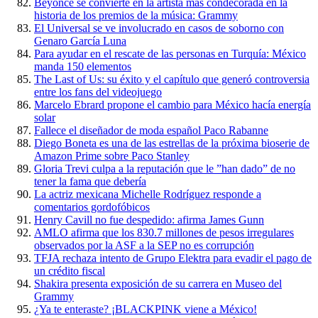
Beyonce se convierte en la artista más condecorada en la
historia de los premios de la música: Grammy
El Universal se ve involucrado en casos de soborno con
Genaro García Luna
Para ayudar en el rescate de las personas en Turquía: México
manda 150 elementos
The Last of Us: su éxito y el capítulo que generó controversia
entre los fans del videojuego
Marcelo Ebrard propone el cambio para México hacía energía
solar
Fallece el diseñador de moda español Paco Rabanne
Diego Boneta es una de las estrellas de la próxima bioserie de
Amazon Prime sobre Paco Stanley
Gloria Trevi culpa a la reputación que le ”han dado” de no
tener la fama que debería
La actriz mexicana Michelle Rodríguez responde a
comentarios gordofóbicos
Henry Cavill no fue despedido: afirma James Gunn
AMLO afirma que los 830.7 millones de pesos irregulares
observados por la ASF a la SEP no es corrupción
TFJA rechaza intento de Grupo Elektra para evadir el pago de
un crédito fiscal
Shakira presenta exposición de su carrera en Museo del
Grammy
¿Ya te enteraste? ¡BLACKPINK viene a México!