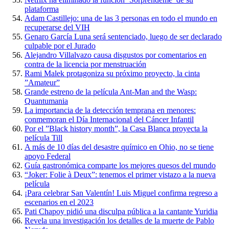
plataforma
Adam Castillejo: una de las 3 personas en todo el mundo en
recuperarse del VIH
Genaro García Luna será sentenciado, luego de ser declarado
culpable por el Jurado
Alejandro Villalvazo causa disgustos por comentarios en
contra de la licencia por menstruación
Rami Malek protagoniza su próximo proyecto, la cinta
”Amateur”
Grande estreno de la película Ant-Man and the Wasp:
Quantumania
La importancia de la detección temprana en menores:
conmemoran el Día Internacional del Cáncer Infantil
Por el ”Black history month”, la Casa Blanca proyecta la
película Till
A más de 10 días del desastre químico en Ohio, no se tiene
apoyo Federal
Guía gastronómica comparte los mejores quesos del mundo
“Joker: Folie à Deux”: tenemos el primer vistazo a la nueva
película
¡Para celebrar San Valentín! Luis Miguel confirma regreso a
escenarios en el 2023
Pati Chapoy pidió una disculpa pública a la cantante Yuridia
Revela una investigación los detalles de la muerte de Pablo