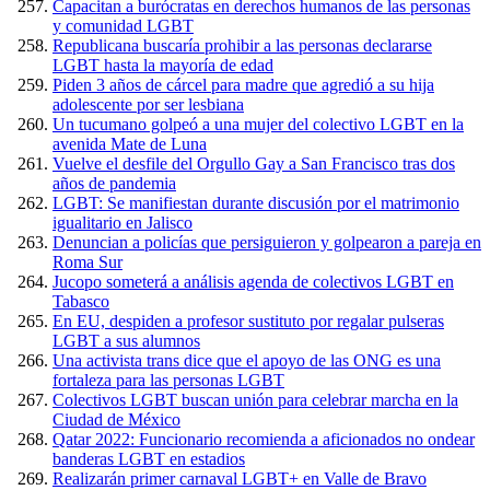
Capacitan a burócratas en derechos humanos de las personas
y comunidad LGBT
Republicana buscaría prohibir a las personas declararse
LGBT hasta la mayoría de edad
Piden 3 años de cárcel para madre que agredió a su hija
adolescente por ser lesbiana
Un tucumano golpeó a una mujer del colectivo LGBT en la
avenida Mate de Luna
Vuelve el desfile del Orgullo Gay a San Francisco tras dos
años de pandemia
LGBT: Se manifiestan durante discusión por el matrimonio
igualitario en Jalisco
Denuncian a policías que persiguieron y golpearon a pareja en
Roma Sur
Jucopo someterá a análisis agenda de colectivos LGBT en
Tabasco
En EU, despiden a profesor sustituto por regalar pulseras
LGBT a sus alumnos
Una activista trans dice que el apoyo de las ONG es una
fortaleza para las personas LGBT
Colectivos LGBT buscan unión para celebrar marcha en la
Ciudad de México
Qatar 2022: Funcionario recomienda a aficionados no ondear
banderas LGBT en estadios
Realizarán primer carnaval LGBT+ en Valle de Bravo