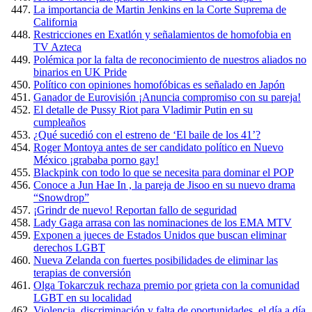
La importancia de Martin Jenkins en la Corte Suprema de
California
Restricciones en Exatlón y señalamientos de homofobia en
TV Azteca
Polémica por la falta de reconocimiento de nuestros aliados no
binarios en UK Pride
Político con opiniones homofóbicas es señalado en Japón
Ganador de Eurovisión ¡Anuncia compromiso con su pareja!
El detalle de Pussy Riot para Vladimir Putin en su
cumpleaños
¿Qué sucedió con el estreno de ‘El baile de los 41’?
Roger Montoya antes de ser candidato político en Nuevo
México ¡grababa porno gay!
Blackpink con todo lo que se necesita para dominar el POP
Conoce a Jun Hae In , la pareja de Jisoo en su nuevo drama
“Snowdrop”
¡Grindr de nuevo! Reportan fallo de seguridad
Lady Gaga arrasa con las nominaciones de los EMA MTV
Exponen a jueces de Estados Unidos que buscan eliminar
derechos LGBT
Nueva Zelanda con fuertes posibilidades de eliminar las
terapias de conversión
Olga Tokarczuk rechaza premio por grieta con la comunidad
LGBT en su localidad
Violencia, discriminación y falta de oportunidades, el día a día