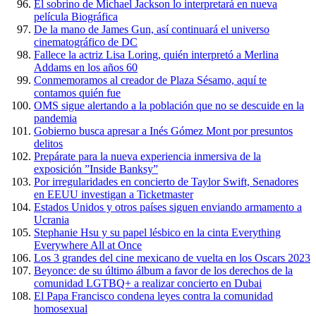
El sobrino de Michael Jackson lo interpretará en nueva
película Biográfica
De la mano de James Gun, así continuará el universo
cinematográfico de DC
Fallece la actriz Lisa Loring, quién interpretó a Merlina
Addams en los años 60
Conmemoramos al creador de Plaza Sésamo, aquí te
contamos quién fue
OMS sigue alertando a la población que no se descuide en la
pandemia
Gobierno busca apresar a Inés Gómez Mont por presuntos
delitos
Prepárate para la nueva experiencia inmersiva de la
exposición ”Inside Banksy”
Por irregularidades en concierto de Taylor Swift, Senadores
en EEUU investigan a Ticketmaster
Estados Unidos y otros países siguen enviando armamento a
Ucrania
Stephanie Hsu y su papel lésbico en la cinta Everything
Everywhere All at Once
Los 3 grandes del cine mexicano de vuelta en los Oscars 2023
Beyonce: de su último álbum a favor de los derechos de la
comunidad LGTBQ+ a realizar concierto en Dubai
El Papa Francisco condena leyes contra la comunidad
homosexual