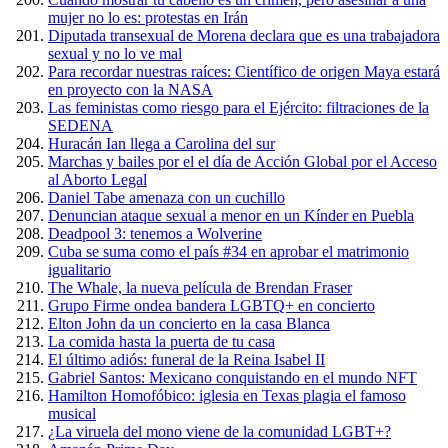
mujer no lo es: protestas en Irán
Diputada transexual de Morena declara que es una trabajadora
sexual y no lo ve mal
Para recordar nuestras raíces: Científico de origen Maya estará
en proyecto con la NASA
Las feministas como riesgo para el Ejército: filtraciones de la
SEDENA
Huracán Ian llega a Carolina del sur
Marchas y bailes por el el día de Acción Global por el Acceso
al Aborto Legal
Daniel Tabe amenaza con un cuchillo
Denuncian ataque sexual a menor en un Kínder en Puebla
Deadpool 3: tenemos a Wolverine
Cuba se suma como el país #34 en aprobar el matrimonio
igualitario
The Whale, la nueva película de Brendan Fraser
Grupo Firme ondea bandera LGBTQ+ en concierto
Elton John da un concierto en la casa Blanca
La comida hasta la puerta de tu casa
El último adiós: funeral de la Reina Isabel II
Gabriel Santos: Mexicano conquistando en el mundo NFT
Hamilton Homofóbico: iglesia en Texas plagia el famoso
musical
¿La viruela del mono viene de la comunidad LGBT+?