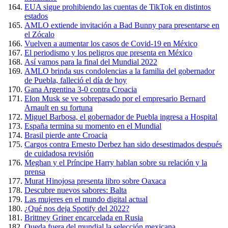
EUA sigue prohibiendo las cuentas de TikTok en distintos
estados
AMLO extiende invitación a Bad Bunny para presentarse en
el Zócalo
Vuelven a aumentar los casos de Covid-19 en México
El periodismo y los peligros que presenta en México
Así vamos para la final del Mundial 2022
AMLO brinda sus condolencias a la familia del gobernador
de Puebla, falleció el día de hoy
Gana Argentina 3-0 contra Croacia
Elon Musk se ve sobrepasado por el empresario Bernard
Arnault en su fortuna
Miguel Barbosa, el gobernador de Puebla ingresa a Hospital
España termina su momento en el Mundial
Brasil pierde ante Croacia
Cargos contra Ernesto Derbez han sido desestimados después
de cuidadosa revisión
Meghan y el Príncipe Harry hablan sobre su relación y la
prensa
Murat Hinojosa presenta libro sobre Oaxaca
Descubre nuevos sabores: Balta
Las mujeres en el mundo digital actual
¿Qué nos deja Spotify del 2022?
Brittney Griner encarcelada en Rusia
Queda fuera del mundial la selección mexicana