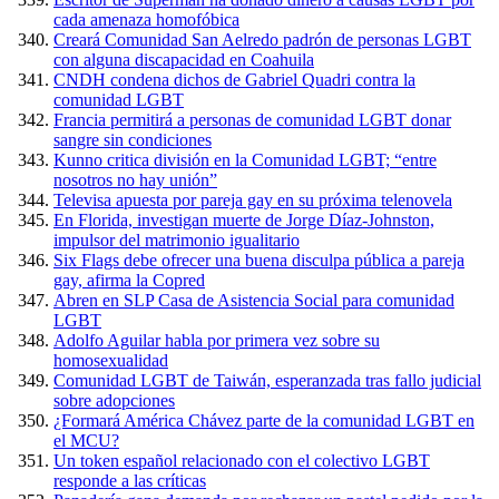
cada amenaza homofóbica
Creará Comunidad San Aelredo padrón de personas LGBT
con alguna discapacidad en Coahuila
CNDH condena dichos de Gabriel Quadri contra la
comunidad LGBT
Francia permitirá a personas de comunidad LGBT donar
sangre sin condiciones
Kunno critica división en la Comunidad LGBT; “entre
nosotros no hay unión”
Televisa apuesta por pareja gay en su próxima telenovela
En Florida, investigan muerte de Jorge Díaz-Johnston,
impulsor del matrimonio igualitario
Six Flags debe ofrecer una buena disculpa pública a pareja
gay, afirma la Copred
Abren en SLP Casa de Asistencia Social para comunidad
LGBT
Adolfo Aguilar habla por primera vez sobre su
homosexualidad
Comunidad LGBT de Taiwán, esperanzada tras fallo judicial
sobre adopciones
¿Formará América Chávez parte de la comunidad LGBT en
el MCU?
Un token español relacionado con el colectivo LGBT
responde a las críticas