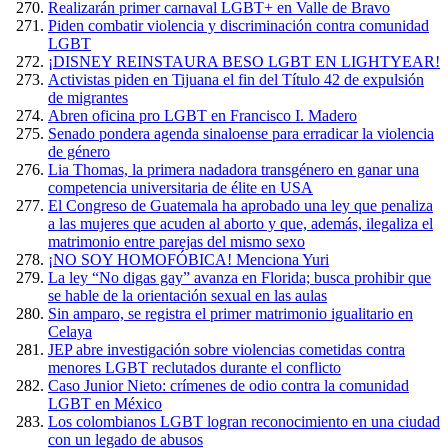
Realizarán primer carnaval LGBT+ en Valle de Bravo
Piden combatir violencia y discriminación contra comunidad
LGBT
¡DISNEY REINSTAURA BESO LGBT EN LIGHTYEAR!
Activistas piden en Tijuana el fin del Título 42 de expulsión
de migrantes
Abren oficina pro LGBT en Francisco I. Madero
Senado pondera agenda sinaloense para erradicar la violencia
de género
Lia Thomas, la primera nadadora transgénero en ganar una
competencia universitaria de élite en USA
El Congreso de Guatemala ha aprobado una ley que penaliza
a las mujeres que acuden al aborto y que, además, ilegaliza el
matrimonio entre parejas del mismo sexo
¡NO SOY HOMOFÓBICA! Menciona Yuri
La ley “No digas gay” avanza en Florida; busca prohibir que
se hable de la orientación sexual en las aulas
Sin amparo, se registra el primer matrimonio igualitario en
Celaya
JEP abre investigación sobre violencias cometidas contra
menores LGBT reclutados durante el conflicto
Caso Junior Nieto: crímenes de odio contra la comunidad
LGBT en México
Los colombianos LGBT logran reconocimiento en una ciudad
con un legado de abusos