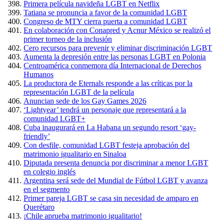
Primera película navideña LGBT en Netflix
Tatiana se pronuncia a favor de la comunidad LGBT
Congreso de MTY cierra puerta a comunidad LGBT
En colaboración con Conapred y Acnur México se realizó el
primer torneo de la inclusión
Cero recursos para prevenir y eliminar discriminación LGBT
Aumenta la depresión entre las personas LGBT en Polonia
Centroamérica conmemora día Internacional de Derechos
Humanos
La productora de Eternals responde a las críticas por la
representación LGBT de la película
Anuncian sede de los Gay Games 2026
‘Lightyear’ tendrá un personaje que representará a la
comunidad LGBT+
Cuba inaugurará en La Habana un segundo resort ‘gay-
friendly’
Con desfile, comunidad LGBT festeja aprobación del
matrimonio igualitario en Sinaloa
Diputada presenta denuncia por discriminar a menor LGBT
en colegio inglés
Argentina será sede del Mundial de Fútbol LGBT y avanza
en el segmento
Primer pareja LGBT se casa sin necesidad de amparo en
Querétaro
¡Chile aprueba matrimonio igualitario!