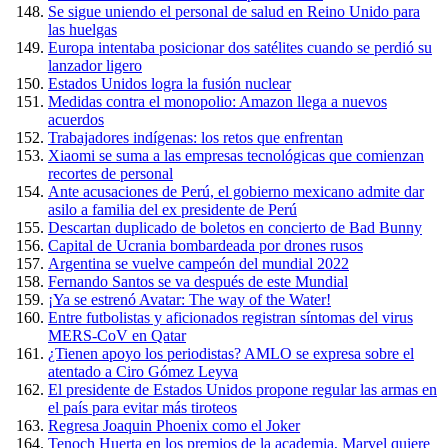
Se sigue uniendo el personal de salud en Reino Unido para
las huelgas
Europa intentaba posicionar dos satélites cuando se perdió su
lanzador ligero
Estados Unidos logra la fusión nuclear
Medidas contra el monopolio: Amazon llega a nuevos
acuerdos
Trabajadores indígenas: los retos que enfrentan
Xiaomi se suma a las empresas tecnológicas que comienzan
recortes de personal
Ante acusaciones de Perú, el gobierno mexicano admite dar
asilo a familia del ex presidente de Perú
Descartan duplicado de boletos en concierto de Bad Bunny
Capital de Ucrania bombardeada por drones rusos
Argentina se vuelve campeón del mundial 2022
Fernando Santos se va después de este Mundial
¡Ya se estrenó Avatar: The way of the Water!
Entre futbolistas y aficionados registran síntomas del virus
MERS-CoV en Qatar
¿Tienen apoyo los periodistas? AMLO se expresa sobre el
atentado a Ciro Gómez Leyva
El presidente de Estados Unidos propone regular las armas en
el país para evitar más tiroteos
Regresa Joaquin Phoenix como el Joker
Tenoch Huerta en los premios de la academia, Marvel quiere