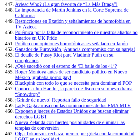
Aviesc Who? ¡La gran favorita de “La Más Draga”!
La importancia de Martin Jenkins en la Corte Suprema de
California
Restricciones en Exatlón y señalamientos de homofobia en
TV Azteca
Polémica por la falta de reconocimiento de nuestros aliados no
binarios en UK Pride
Político con opiniones homofóbicas es señalado en Japón
Ganador de Eurovisión ¡Anuncia compromiso con su pareja!
El detalle de Pussy Riot para Vladimir Putin en su
cumpleaños
¿Qué sucedió con el estreno de ‘El baile de los 41’?
Roger Montoya antes de ser candidato político en Nuevo
México ¡grababa porno gay!
Blackpink con todo lo que se necesita para dominar el POP
Conoce a Jun Hae In , la pareja de Jisoo en su nuevo drama
“Snowdrop”
¡Grindr de nuevo! Reportan fallo de seguridad
Lady Gaga arrasa con las nominaciones de los EMA MTV
Exponen a jueces de Estados Unidos que buscan eliminar
derechos LGBT
Nueva Zelanda con fuertes posibilidades de eliminar las
terapias de conversión
Olga Tokarczuk rechaza premio por grieta con la comunidad
LGBT en su localidad