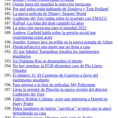
Queda fuera del mundial la selección mexicana
Por qué todos están hablando de Zendaya y Tom Holland
La nueva película de Disney: Strange World
Guillermo del Toro habla sobre lo ocurrido con AMACC
RuPaul, La reina del drag cumplió 62 años
La selección mexicana para el mundial 2022
Andrew Garfield habla sobre la presión social que
experimenta como actor
Jennifer Aniston luce increíble en la nueva portada de Allure
#JusticiaParaAri otra mujer que no llega a casa
¡El que faltaba! Tamaulipas legaliza los matrimonios
igualitarios
En Quintana Roo se despenaliza el aborto
No hay pruebas: la FGR dictamina caso de Pío López
Obrador
El número 31: El Congreso de Guerrero a favor del
matrimonio igualitario
Para agregar a tu lista de películas: My Policeman
Llega la premier de Pinocho la nueva versión del director
Guillermo del Toro
Fallece Robbie Coltrane, actor que interpreta a Hagrid en
Harry Potter
Piden familiares de ladrón ‘’sacrificar’’ al perro que lo atacó
defendiendo su casa
Recomendaciones: Dhamer, mini serie de Netlix