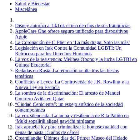
Salud y Bienestar
Miscelánea
Disney autoriza a TikTok el uso de clips de sus franquicias
AppleCare One ofrece seguro unificado para dispositivos
Apple
La Coronación de C-Pher en ‘La más draga: Solo las más’
Legislación en Irak Contra la Comunidad LGBTI: Un
Retroceso para los Derechos Humanos
La voz de la resistencia: Melibea Obono y la lucha LGTBI en
Guinea Ecuatorial
Redadas en Rusia: La represión oculta tras las fiestas
temáticas
Conflictos y Leyes: La Controversia de J.K. Rowling y la
Nueva Ley en Escocia
La sombra de la discriminación: El arresto de Manuel
Guerrero Aviña en Qatar
“Ciudad Cenicienta”: un espejo artístico de la sociedad
contemporánea
La voz silenciada: La lucha y resiliencia de Rita Patiño en
‘Muki sopalírili aligué gawíchi nirúgame
Irak aprueba ley para criminalizar la homosexualidad con
penas de hasta 15 años de cárcel
Creamilandia: Últimos días del Primer Museo del Helado