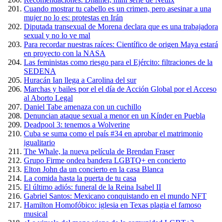
Cuando mostrar tu cabello es un crimen, pero asesinar a una
mujer no lo es: protestas en Irán
Diputada transexual de Morena declara que es una trabajadora
sexual y no lo ve mal
Para recordar nuestras raíces: Científico de origen Maya estará
en proyecto con la NASA
Las feministas como riesgo para el Ejército: filtraciones de la
SEDENA
Huracán Ian llega a Carolina del sur
Marchas y bailes por el el día de Acción Global por el Acceso
al Aborto Legal
Daniel Tabe amenaza con un cuchillo
Denuncian ataque sexual a menor en un Kínder en Puebla
Deadpool 3: tenemos a Wolverine
Cuba se suma como el país #34 en aprobar el matrimonio
igualitario
The Whale, la nueva película de Brendan Fraser
Grupo Firme ondea bandera LGBTQ+ en concierto
Elton John da un concierto en la casa Blanca
La comida hasta la puerta de tu casa
El último adiós: funeral de la Reina Isabel II
Gabriel Santos: Mexicano conquistando en el mundo NFT
Hamilton Homofóbico: iglesia en Texas plagia el famoso
musical