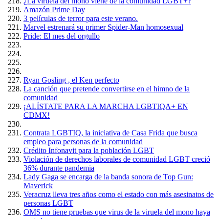
¿La viruela del mono viene de la comunidad LGBT+?
Amazón Prime Day
3 películas de terror para este verano.
Marvel estrenará su primer Spider-Man homosexual
Pride: El mes del orgullo
Ryan Gosling , el Ken perfecto
La canción que pretende convertirse en el himno de la
comunidad
¡ALÍSTATE PARA LA MARCHA LGBTIQA+ EN
CDMX!
Contrata LGBTIQ, la iniciativa de Casa Frida que busca
empleo para personas de la comunidad
Crédito Infonavit para la población LGBT
Violación de derechos laborales de comunidad LGBT creció
36% durante pandemia
Lady Gaga se encarga de la banda sonora de Top Gun:
Maverick
Veracruz lleva tres años como el estado con más asesinatos de
personas LGBT
OMS no tiene pruebas que virus de la viruela del mono haya