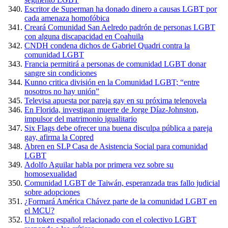
Escritor de Superman ha donado dinero a causas LGBT por
cada amenaza homofóbica
Creará Comunidad San Aelredo padrón de personas LGBT
con alguna discapacidad en Coahuila
CNDH condena dichos de Gabriel Quadri contra la
comunidad LGBT
Francia permitirá a personas de comunidad LGBT donar
sangre sin condiciones
Kunno critica división en la Comunidad LGBT; “entre
nosotros no hay unión”
Televisa apuesta por pareja gay en su próxima telenovela
En Florida, investigan muerte de Jorge Díaz-Johnston,
impulsor del matrimonio igualitario
Six Flags debe ofrecer una buena disculpa pública a pareja
gay, afirma la Copred
Abren en SLP Casa de Asistencia Social para comunidad
LGBT
Adolfo Aguilar habla por primera vez sobre su
homosexualidad
Comunidad LGBT de Taiwán, esperanzada tras fallo judicial
sobre adopciones
¿Formará América Chávez parte de la comunidad LGBT en
el MCU?
Un token español relacionado con el colectivo LGBT