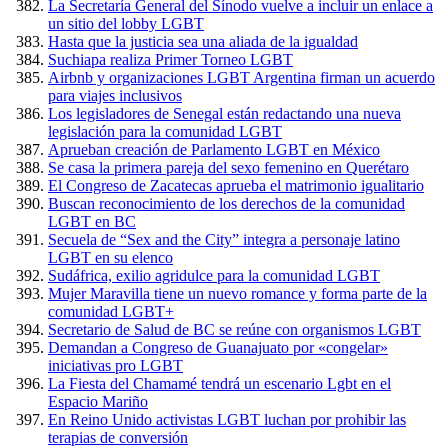
La Secretaría General del Sínodo vuelve a incluir un enlace a
un sitio del lobby LGBT
Hasta que la justicia sea una aliada de la igualdad
Suchiapa realiza Primer Torneo LGBT
Airbnb y organizaciones LGBT Argentina firman un acuerdo
para viajes inclusivos
Los legisladores de Senegal están redactando una nueva
legislación para la comunidad LGBT
Aprueban creación de Parlamento LGBT en México
Se casa la primera pareja del sexo femenino en Querétaro
El Congreso de Zacatecas aprueba el matrimonio igualitario
Buscan reconocimiento de los derechos de la comunidad
LGBT en BC
Secuela de “Sex and the City” integra a personaje latino
LGBT en su elenco
Sudáfrica, exilio agridulce para la comunidad LGBT
Mujer Maravilla tiene un nuevo romance y forma parte de la
comunidad LGBT+
Secretario de Salud de BC se reúne con organismos LGBT
Demandan a Congreso de Guanajuato por «congelar»
iniciativas pro LGBT
La Fiesta del Chamamé tendrá un escenario Lgbt en el
Espacio Mariño
En Reino Unido activistas LGBT luchan por prohibir las
terapias de conversión