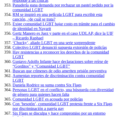
responde a las críticas
Panadería gana demanda por rechazar un pastel pedido por la
comunidad LGBT
RM se inspiró en una película LGBT para escribir esta
canción, ¿de cuál se trata?
Exige comunidad LGBT bajar costo en trámite para el cambio
de identidad en Nayarit
Gertz Manero es Juez y parte en el caso UDLAP, dice la UIF
– Ricardo Raphael
‘Chucky’, aliado LGBT en una serie sorprendente
Colectivo LGBT denunció supuesta extorsión de policías
Hay resistencias a reconocer los derechos de la comunidad
LGBT
Gustavo Adolfo Infante hace declaraciones sobre reírse de
“Gorditos” y “Comunidad LGBT”
Buscan que crímenes de odio ameriten prisión preventiva
Aumentan reportes de discriminación contra comunidad
LGBT
Daniela Rodrice su suma contra Six Flags
Personas LGBT en el conflicto, una búsqueda con diversidad
de género para quienes hacen falta
Comunidad LGBT es acosada por policías
Con ‘besotón’, comunidad LGBT protesta frente a Six Flags
por discriminación a pareja gay
Six Flags se disculpa y hace compromiso por un entorno