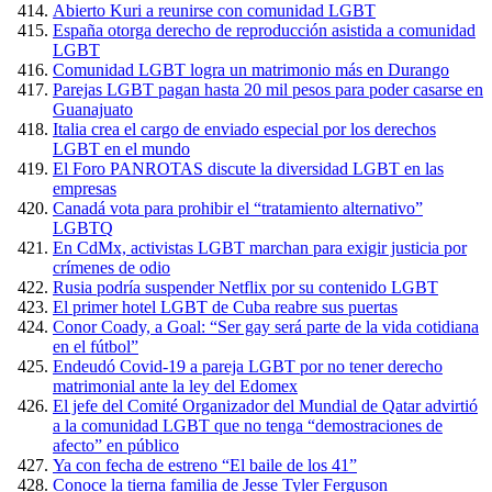
Abierto Kuri a reunirse con comunidad LGBT
España otorga derecho de reproducción asistida a comunidad
LGBT
Comunidad LGBT logra un matrimonio más en Durango
Parejas LGBT pagan hasta 20 mil pesos para poder casarse en
Guanajuato
Italia crea el cargo de enviado especial por los derechos
LGBT en el mundo
El Foro PANROTAS discute la diversidad LGBT en las
empresas
Canadá vota para prohibir el “tratamiento alternativo”
LGBTQ
En CdMx, activistas LGBT marchan para exigir justicia por
crímenes de odio
Rusia podría suspender Netflix por su contenido LGBT
El primer hotel LGBT de Cuba reabre sus puertas
Conor Coady, a Goal: “Ser gay será parte de la vida cotidiana
en el fútbol”
Endeudó Covid-19 a pareja LGBT por no tener derecho
matrimonial ante la ley del Edomex
El jefe del Comité Organizador del Mundial de Qatar advirtió
a la comunidad LGBT que no tenga “demostraciones de
afecto” en público
Ya con fecha de estreno “El baile de los 41”
Conoce la tierna familia de Jesse Tyler Ferguson