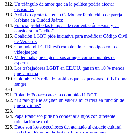
Un triángulo de amor que en la política podría afectar
decisiones
Activistas protestan en la CdMx por feminicidio de pareja
lesbiana en Ciudad Juárez
Francia prohíbe las terapias de reorientación sexual y las
considera un “delito”
Coalición LGBT pide iniciativa para modificar Código Civil
de Veracruz
Comunidad LGTBI está rompiendo estereotipos en los
videojuegos
Millennials que eligen a sus amigos como donantes de
esperma
Los trabajadores LGBT en EE.UU. ganan un 10 % menos
que la media
Colombia: Es ridículo prohibir que las personas LGBT donen
sangre
Rolando Fonseca ataca a comunidad LBGT
“Es raro que le asignen un valor a mi carrera en función de
que soy trans”
Papa Francisco pide no condenar a hijos con diferente
orientación sexual
Estos son los sospechosos del atentado al espacio cultural
LGBT en Palermo: la Justicia busca sus nombres