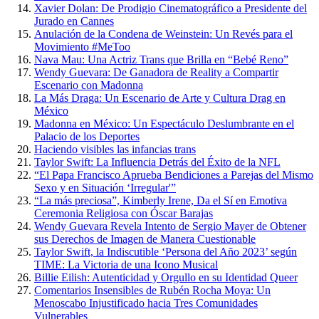
Xavier Dolan: De Prodigio Cinematográfico a Presidente del
Jurado en Cannes
Anulación de la Condena de Weinstein: Un Revés para el
Movimiento #MeToo
Nava Mau: Una Actriz Trans que Brilla en “Bebé Reno”
Wendy Guevara: De Ganadora de Reality a Compartir
Escenario con Madonna
La Más Draga: Un Escenario de Arte y Cultura Drag en
México
Madonna en México: Un Espectáculo Deslumbrante en el
Palacio de los Deportes
Haciendo visibles las infancias trans
Taylor Swift: La Influencia Detrás del Éxito de la NFL
“El Papa Francisco Aprueba Bendiciones a Parejas del Mismo
Sexo y en Situación ‘Irregular'”
“La más preciosa”, Kimberly Irene, Da el Sí en Emotiva
Ceremonia Religiosa con Óscar Barajas
Wendy Guevara Revela Intento de Sergio Mayer de Obtener
sus Derechos de Imagen de Manera Cuestionable
Taylor Swift, la Indiscutible ‘Persona del Año 2023’ según
TIME: La Victoria de una Icono Musical
Billie Eilish: Autenticidad y Orgullo en su Identidad Queer
Comentarios Insensibles de Rubén Rocha Moya: Un
Menoscabo Injustificado hacia Tres Comunidades
Vulnerables