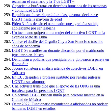
reclaman el escenario y la T de LGBT+
Capacitan a burócratas en derechos humanos de las personas
y comunidad LGBT
Republicana buscaría prohibir a las personas declararse
LGBT hasta la mayoría de edad
Piden 3 años de cárcel para madre que agredió a su hija
adolescente por ser lesbiana
Un tucumano golpeó a una mujer del colectivo LGBT en la
avenida Mate de Luna
Vuelve el desfile del Orgullo Gay a San Francisco tras dos
años de pandemia
LGBT: Se manifiestan durante discusión por el matrimonio
igualitario en Jalisco
Denuncian a policías que persiguieron y golpearon a pareja en
Roma Sur
Jucopo someterá a análisis agenda de colectivos LGBT en
Tabasco
En EU, despiden a profesor sustituto por regalar pulseras
LGBT a sus alumnos
Una activista trans dice que el apoyo de las ONG es una
fortaleza para las personas LGBT
Colectivos LGBT buscan unión para celebrar marcha en la
Ciudad de México
Qatar 2022: Funcionario recomienda a aficionados no ondear
banderas LGBT en estadios