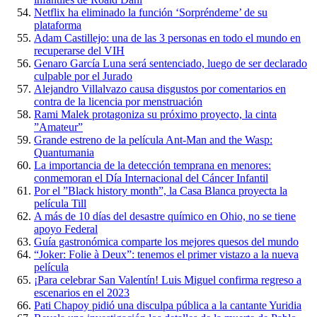
Netflix ha eliminado la función ‘Sorpréndeme’ de su
plataforma
Adam Castillejo: una de las 3 personas en todo el mundo en
recuperarse del VIH
Genaro García Luna será sentenciado, luego de ser declarado
culpable por el Jurado
Alejandro Villalvazo causa disgustos por comentarios en
contra de la licencia por menstruación
Rami Malek protagoniza su próximo proyecto, la cinta
”Amateur”
Grande estreno de la película Ant-Man and the Wasp:
Quantumania
La importancia de la detección temprana en menores:
conmemoran el Día Internacional del Cáncer Infantil
Por el ”Black history month”, la Casa Blanca proyecta la
película Till
A más de 10 días del desastre químico en Ohio, no se tiene
apoyo Federal
Guía gastronómica comparte los mejores quesos del mundo
“Joker: Folie à Deux”: tenemos el primer vistazo a la nueva
película
¡Para celebrar San Valentín! Luis Miguel confirma regreso a
escenarios en el 2023
Pati Chapoy pidió una disculpa pública a la cantante Yuridia