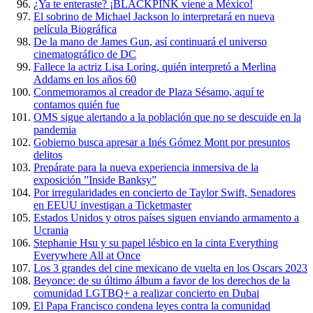
¿Ya te enteraste? ¡BLACKPINK viene a México!
El sobrino de Michael Jackson lo interpretará en nueva
película Biográfica
De la mano de James Gun, así continuará el universo
cinematográfico de DC
Fallece la actriz Lisa Loring, quién interpretó a Merlina
Addams en los años 60
Conmemoramos al creador de Plaza Sésamo, aquí te
contamos quién fue
OMS sigue alertando a la población que no se descuide en la
pandemia
Gobierno busca apresar a Inés Gómez Mont por presuntos
delitos
Prepárate para la nueva experiencia inmersiva de la
exposición ”Inside Banksy”
Por irregularidades en concierto de Taylor Swift, Senadores
en EEUU investigan a Ticketmaster
Estados Unidos y otros países siguen enviando armamento a
Ucrania
Stephanie Hsu y su papel lésbico en la cinta Everything
Everywhere All at Once
Los 3 grandes del cine mexicano de vuelta en los Oscars 2023
Beyonce: de su último álbum a favor de los derechos de la
comunidad LGTBQ+ a realizar concierto en Dubai
El Papa Francisco condena leyes contra la comunidad