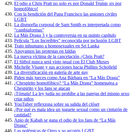
El odio a Chris Pratt no solo es por Donald Trump ¡es por
homofóbico!
Con la bendición del Papa Francisco las uniones civiles
LGBT
La dismorfia corporal de Sam Smith es interpretada como
“cambiaformas”
La Más Draga 3 y la controversia en su quinto capítulo
Película “Los Increíbles” reconocida por inclusión LGBT
Trato inhumano a homosexuales en Sri Lanka
Apoyamos las protestas en faldas
La nueva víctima de la cancelación ¿Chris Pratt?
El fútbol nunca será visto igual con El Club Muxes
Michelle Visage y sus acciones hacia Phillips Schofield
La diversificación en galería de arte gay
Piden más jueces como Ana Bárbara en “La Más Draga”
¿Chespirito homofóbico? “La Más Draga” homenajea a
Chespirito y los fans se atacan
¡Tómala! La ley judía no prohíbe a las parejas del mismo sexo
criar niños
YouTuber reflexiona sobre su salida del clóset
¿Por qué es mala idea un juguete sexual como un cinturón de
castidad?
Apio de Kabah se gana el odio de los fans de “La Más
Draga”
Las polémicas de Oreo y su arcoiris LGBT