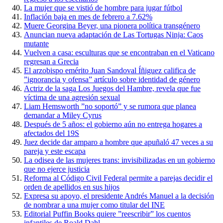
La mujer que se vistió de hombre para jugar fútbol
Inflación baja en mes de febrero a 7.62%
Muere Georgina Beyer, una pionera política transgénero
Anuncian nueva adaptación de Las Tortugas Ninja: Caos
mutante
Vuelven a casa: esculturas que se encontraban en el Vaticano
regresan a Grecia
El arzobispo emérito Juan Sandoval Íñiguez califica de
”ignorancia y ofensa” artículo sobre identidad de género
Actriz de la saga Los Juegos del Hambre, revela que fue
víctima de una agresión sexual
Liam Hemsworth ”no soportó” y se rumora que planea
demandar a Miley Cyrus
Después de 5 años: el gobierno aún no entrega hogares a
afectados del 19S
Juez decide dar amparo a hombre que apuñaló 47 veces a su
pareja y este escapa
La odisea de las mujeres trans: invisibilizadas en un gobierno
que no ejerce justicia
Reforma al Código Civil Federal permite a parejas decidir el
orden de apellidos en sus hijos
Expresa su apoyo, el presidente Andrés Manuel a la decisión
de nombrar a una mujer como titular del INE
Editorial Puffin Books quiere ”reescribir” los cuentos
infantiles de Roald Dahl