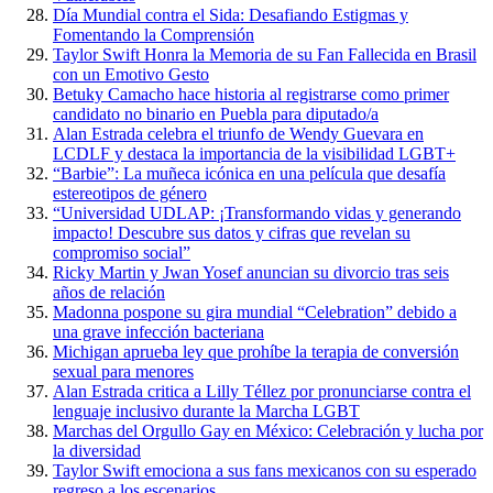
Día Mundial contra el Sida: Desafiando Estigmas y
Fomentando la Comprensión
Taylor Swift Honra la Memoria de su Fan Fallecida en Brasil
con un Emotivo Gesto
Betuky Camacho hace historia al registrarse como primer
candidato no binario en Puebla para diputado/a
Alan Estrada celebra el triunfo de Wendy Guevara en
LCDLF y destaca la importancia de la visibilidad LGBT+
“Barbie”: La muñeca icónica en una película que desafía
estereotipos de género
“Universidad UDLAP: ¡Transformando vidas y generando
impacto! Descubre sus datos y cifras que revelan su
compromiso social”
Ricky Martin y Jwan Yosef anuncian su divorcio tras seis
años de relación
Madonna pospone su gira mundial “Celebration” debido a
una grave infección bacteriana
Michigan aprueba ley que prohíbe la terapia de conversión
sexual para menores
Alan Estrada critica a Lilly Téllez por pronunciarse contra el
lenguaje inclusivo durante la Marcha LGBT
Marchas del Orgullo Gay en México: Celebración y lucha por
la diversidad
Taylor Swift emociona a sus fans mexicanos con su esperado
regreso a los escenarios