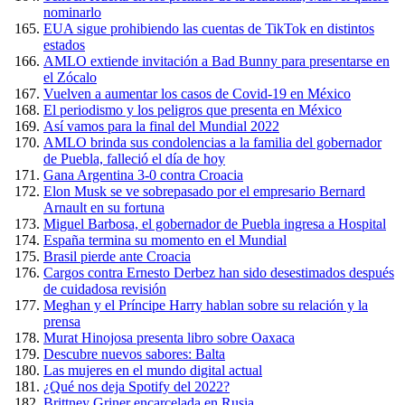
nominarlo
EUA sigue prohibiendo las cuentas de TikTok en distintos
estados
AMLO extiende invitación a Bad Bunny para presentarse en
el Zócalo
Vuelven a aumentar los casos de Covid-19 en México
El periodismo y los peligros que presenta en México
Así vamos para la final del Mundial 2022
AMLO brinda sus condolencias a la familia del gobernador
de Puebla, falleció el día de hoy
Gana Argentina 3-0 contra Croacia
Elon Musk se ve sobrepasado por el empresario Bernard
Arnault en su fortuna
Miguel Barbosa, el gobernador de Puebla ingresa a Hospital
España termina su momento en el Mundial
Brasil pierde ante Croacia
Cargos contra Ernesto Derbez han sido desestimados después
de cuidadosa revisión
Meghan y el Príncipe Harry hablan sobre su relación y la
prensa
Murat Hinojosa presenta libro sobre Oaxaca
Descubre nuevos sabores: Balta
Las mujeres en el mundo digital actual
¿Qué nos deja Spotify del 2022?
Brittney Griner encarcelada en Rusia