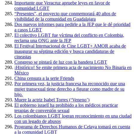
Importante que Veracruz apruebe leyes en favor de
comunidad LGBT
“Presentes”, el proyecto que conmemorará 40 años de
visibilidad de la comunidad en Guadalajara
Dos nuevos informes para pedirle a la JEP que le dé prioridad
a casos LGBT
El colectivo LGBT fue víctima del conflicto en Colombia,
reclama una ONG ante la JEP
El Festival Internacional de Cine LGBT+ AMOR acaba de
inaugurar su séptima edición y busca candidaturas de
cineastas
Congreso se pintará de luz con la bandera LGBT
¡Histórico! Se emite primera acta de nacimiento No Binaria en
México
China censura a la serie Friends
Por primera vez, la justicia francesa ha reconocido que una
mujer transexual tiene derecho a figurar como madre de su
hijo.
Muere la actriz Isabel Torres (‘Veneno’)
El gobierno israelí ha prohibido a los médicos practicar
terapias de conversión sexual
Los colombianos LGBT logran reconocimiento en una ciudad
con un legado de abusos
Programa de Derechos Humanos de Celaya tomará en cuenta
a la comunidad LGBT