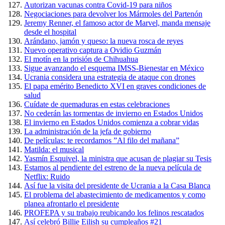
Autorizan vacunas contra Covid-19 para niños
Negociaciones para devolver los Mármoles del Partenón
Jeremy Renner, el famoso actor de Marvel, manda mensaje
desde el hospital
Arándano, jamón y queso: la nueva rosca de reyes
Nuevo operativo captura a Ovidio Guzmán
El motín en la prisión de Chihuahua
Sigue avanzando el esquema IMSS-Bienestar en México
Ucrania considera una estrategia de ataque con drones
El papa emérito Benedicto XVI en graves condiciones de
salud
Cuídate de quemaduras en estas celebraciones
No cederán las tormentas de invierno en Estados Unidos
El invierno en Estados Unidos comienza a cobrar vidas
La administración de la jefa de gobierno
De películas: te recordamos ”Al filo del mañana”
Matilda: el musical
Yasmín Esquivel, la ministra que acusan de plagiar su Tesis
Estamos al pendiente del estreno de la nueva película de
Netflix: Ruido
Así fue la visita del presidente de Ucrania a la Casa Blanca
El problema del abastecimiento de medicamentos y como
planea afrontarlo el presidente
PROFEPA y su trabajo reubicando los felinos rescatados
Así celebró Billie Eilish su cumpleaños #21