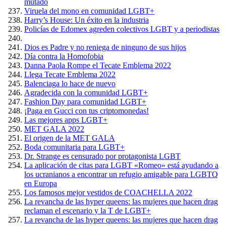
mutado
Viruela del mono en comunidad LGBT+
Harry’s House: Un éxito en la industria
Policías de Edomex agreden colectivos LGBT y a periodistas
Dios es Padre y no reniega de ninguno de sus hijos
Día contra la Homofobia
Danna Paola Rompe el Tecate Emblema 2022
Llega Tecate Emblema 2022
Balenciaga lo hace de nuevo
Agradecida con la comunidad LGBT+
Fashion Day para comunidad LGBT+
¡Paga en Gucci con tus criptomonedas!
Las mejores apps LGBT+
MET GALA 2022
El origen de la MET GALA
Boda comunitaria para LGBT+
Dr. Strange es censurado por protagonista LGBT
La aplicación de citas para LGBT «Romeo» está ayudando a
los ucranianos a encontrar un refugio amigable para LGBTQ
en Europa
Los famosos mejor vestidos de COACHELLA 2022
La revancha de las hyper queens: las mujeres que hacen drag
reclaman el escenario y la T de LGBT+
La revancha de las hyper queens: las mujeres que hacen drag