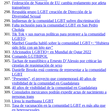
Federación de Natación de EU cambia reglamento por atleta
transgénero
Respalda grupo LGBT creación de Dirección de la
Diversidad Sexual
Indígenas de la comunidad LGBT sufren discriminación
Falta inclusión para la comunidad LGBT en San Pedro
Cholula
Tik Tok y sus nuevas políticas para proteger a la comunidad
LGBTQ
Maribel Guardia habló sobre la comunidad LGBT+: “Hubiera
sido feliz con un hijo gay”
Aficionados LGBTIQ+ en Mundial de Qatar 2022
Comando LGTBIPOL
Tachan de transfóbico a Ernesto D’Alessio por criticar las
cirugías de reasignación de sexo
Danielle Brooks está contenta de representar a la comunidad
LGBT
“Presentes”, el proyecto que conmemorará 40 años de
visibilidad de la comunidad en Guadalajara
40 años de visibilidad de la comunidad en Guadalajara
Consulados mexicanos podrán expedir actas de nacimiento a
personas trans
Llega la marihuana LGBT
Tasa de vacunación en la comunidad LGBT es más alta que
en heterosexuales