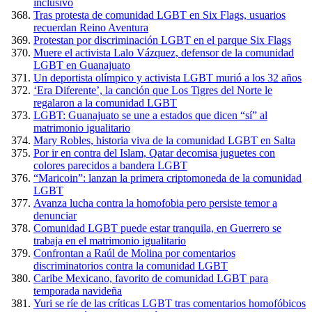
inclusivo
Tras protesta de comunidad LGBT en Six Flags, usuarios
recuerdan Reino Aventura
Protestan por discriminación LGBT en el parque Six Flags
Muere el activista Lalo Vázquez, defensor de la comunidad
LGBT en Guanajuato
Un deportista olímpico y activista LGBT murió a los 32 años
‘Era Diferente’, la canción que Los Tigres del Norte le
regalaron a la comunidad LGBT
LGBT: Guanajuato se une a estados que dicen “sí” al
matrimonio igualitario
Mary Robles, historia viva de la comunidad LGBT en Salta
Por ir en contra del Islam, Qatar decomisa juguetes con
colores parecidos a bandera LGBT
“Maricoin”: lanzan la primera criptomoneda de la comunidad
LGBT
Avanza lucha contra la homofobia pero persiste temor a
denunciar
Comunidad LGBT puede estar tranquila, en Guerrero se
trabaja en el matrimonio igualitario
Confrontan a Raúl de Molina por comentarios
discriminatorios contra la comunidad LGBT
Caribe Mexicano, favorito de comunidad LGBT para
temporada navideña
Yuri se ríe de las críticas LGBT tras comentarios homofóbicos