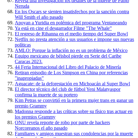
Revela una investigación los detalles de la muerte de Pablo
Neruda
En los Oscars se sienten insatisfechos por la sanción contra
Will Smith el año pasado
Apoyan a Yuridia en polémica del programa Ventaneando
Ya está en cine el desgarrador Filme ”The Whale”
El regreso de Rihanna en el medio tiempo del Super Bowl
Netflix no presta atención a sus usuarios e impone sus nuevas
políticas
AMLO: Porque la inflación no es un problema de México
Equipo mexicano de béisbol pierde en Serie del Caribe
Caracas 2023.
44 Feria Internacional del Libro del Palacio de Minería
Retiran episodio de Los Simpson en China por referencias
”inapropiadas”
Aguacate: de la deforestación en Michoacán al Super Bowl
El director técnico del club de fútbol Yeni Malatyaspor
confirma la muerte de su portero
Kim Petras se convirtió en la primera mujer trans en ganar un
premio Grammy
Madonna responde a las críticas sobre su físico tras actuar en
los premios Grammy
ONU revela reporte de robo por parte de hackers
Norcoreanos el año pasado
Familiares y amigos muestran sus condolencias por la muerte