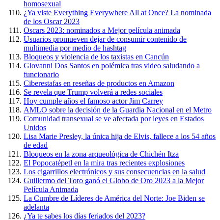
homosexual
¿Ya viste Everything Everywhere All at Once? La nominada
de los Oscar 2023
Oscars 2023: nominados a Mejor película animada
Usuarios promueven dejar de consumir contenido de
multimedia por medio de hashtag
Bloqueos y violencia de los taxistas en Cancún
Giovanni Dos Santos en polémica tras video saludando a
funcionario
Ciberestafas en reseñas de productos en Amazon
Se revela que Trump volverá a redes sociales
Hoy cumple años el famoso actor Jim Carrey
AMLO sobre la decisión de la Guardia Nacional en el Metro
Comunidad transexual se ve afectada por leyes en Estados
Unidos
Lisa Marie Presley, la única hija de Elvis, fallece a los 54 años
de edad
Bloqueos en la zona arqueológica de Chichén Itza
El Popocatépetl en la mira tras recientes explosiones
Los cigarrillos electrónicos y sus consecuencias en la salud
Guillermo del Toro ganó el Globo de Oro 2023 a la Mejor
Película Animada
La Cumbre de Líderes de América del Norte: Joe Biden se
adelanta
¿Ya te sabes los días feriados del 2023?