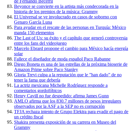
de Fernando Becerril
Beyonce se convierte en la artista más condecorada en la
historia de los premios de la música: Grammy
El Universal se ve involucrado en casos de soborno con
Genaro García Luna
Para ayudar en el rescate de las personas en Turquía: México
manda 150 elementos
The Last of Us: su éxito y el capítulo que generó controversia
entre los fans del videojuego
Marcelo Ebrard propone el cambio para México hacía energía
solar
Fallece el diseñador de moda español Paco Rabanne
Diego Boneta es una de las estrellas de la próxima bioserie de
Amazon Prime sobre Paco Stanley
Gloria Trevi culpa a la reputación que le ”han dado” de no
tener la fama que debería
La actriz mexicana Michelle Rodríguez responde a
comentarios gordofóbicos
Henry Cavill no fue despedido: afirma James Gunn
AMLO afirma que los 830.7 millones de pesos irregulares
observados por la ASF a la SEP no es corrupción
TFJA rechaza intento de Grupo Elektra para evadir el pago de
un crédito fiscal
Shakira presenta exposición de su carrera en Museo del
Grammy