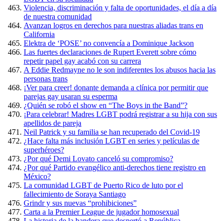
Violencia, discriminación y falta de oportunidades, el día a día
de nuestra comunidad
Avanzan logros en derechos para nuestras aliadas trans en
California
Elektra de ‘POSE’ no convencía a Dominique Jackson
Las fuertes declaraciones de Rupert Everett sobre cómo
repetir papel gay acabó con su carrera
A Eddie Redmayne no le son indiferentes los abusos hacia las
personas trans
¡Ver para creer! donante demanda a clínica por permitir que
parejas gay usaran su esperma
¿Quién se robó el show en “The Boys in the Band”?
¡Para celebrar! Madres LGBT podrá registrar a su hija con sus
apellidos de pareja
Neil Patrick y su familia se han recuperado del Covid-19
¿Hace falta más inclusión LGBT en series y películas de
superhéroes?
¿Por qué Demi Lovato canceló su compromiso?
¿Por qué Partido evangélico anti-derechos tiene registro en
México?
La comunidad LGBT de Puerto Rico de luto por el
fallecimiento de Soraya Santiago
Grindr y sus nuevas “prohibiciones”
Carta a la Premier League de jugador homosexual
La historia de la bandera que despertó a República