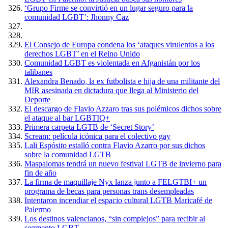
‘Grupo Firme se convirtió en un lugar seguro para la
comunidad LGBT’: Jhonny Caz
El Consejo de Europa condena los ‘ataques virulentos a los
derechos LGBT’ en el Reino Unido
Comunidad LGBT es violentada en Afganistán por los
talibanes
Alexandra Benado, la ex futbolista e hija de una militante del
MIR asesinada en dictadura que llega al Ministerio del
Deporte
El descargo de Flavio Azzaro tras sus polémicos dichos sobre
el ataque al bar LGBTIQ+
Primera carpeta LGTB de ‘Secret Story’
Scream: película icónica para el colectivo gay
Lali Espósito estalló contra Flavio Azarro por sus dichos
sobre la comunidad LGTB
Maspalomas tendrá un nuevo festival LGTB de invierno para
fin de año
La firma de maquillaje Nyx lanza junto a FELGTBI+ un
programa de becas para personas trans desempleadas
Intentaron incendiar el espacio cultural LGTB Maricafé de
Palermo
Los destinos valencianos, “sin complejos” para recibir al
segmento LGBT