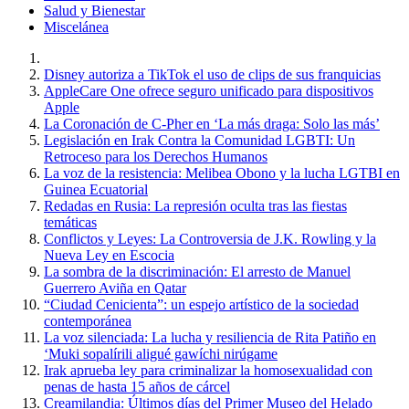
Salud y Bienestar
Miscelánea
Disney autoriza a TikTok el uso de clips de sus franquicias
AppleCare One ofrece seguro unificado para dispositivos
Apple
La Coronación de C-Pher en ‘La más draga: Solo las más’
Legislación en Irak Contra la Comunidad LGBTI: Un
Retroceso para los Derechos Humanos
La voz de la resistencia: Melibea Obono y la lucha LGTBI en
Guinea Ecuatorial
Redadas en Rusia: La represión oculta tras las fiestas
temáticas
Conflictos y Leyes: La Controversia de J.K. Rowling y la
Nueva Ley en Escocia
La sombra de la discriminación: El arresto de Manuel
Guerrero Aviña en Qatar
“Ciudad Cenicienta”: un espejo artístico de la sociedad
contemporánea
La voz silenciada: La lucha y resiliencia de Rita Patiño en
‘Muki sopalírili aligué gawíchi nirúgame
Irak aprueba ley para criminalizar la homosexualidad con
penas de hasta 15 años de cárcel
Creamilandia: Últimos días del Primer Museo del Helado