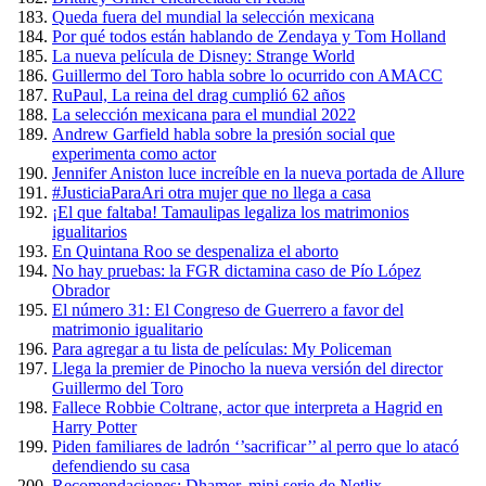
Queda fuera del mundial la selección mexicana
Por qué todos están hablando de Zendaya y Tom Holland
La nueva película de Disney: Strange World
Guillermo del Toro habla sobre lo ocurrido con AMACC
RuPaul, La reina del drag cumplió 62 años
La selección mexicana para el mundial 2022
Andrew Garfield habla sobre la presión social que
experimenta como actor
Jennifer Aniston luce increíble en la nueva portada de Allure
#JusticiaParaAri otra mujer que no llega a casa
¡El que faltaba! Tamaulipas legaliza los matrimonios
igualitarios
En Quintana Roo se despenaliza el aborto
No hay pruebas: la FGR dictamina caso de Pío López
Obrador
El número 31: El Congreso de Guerrero a favor del
matrimonio igualitario
Para agregar a tu lista de películas: My Policeman
Llega la premier de Pinocho la nueva versión del director
Guillermo del Toro
Fallece Robbie Coltrane, actor que interpreta a Hagrid en
Harry Potter
Piden familiares de ladrón ‘’sacrificar’’ al perro que lo atacó
defendiendo su casa
Recomendaciones: Dhamer, mini serie de Netlix