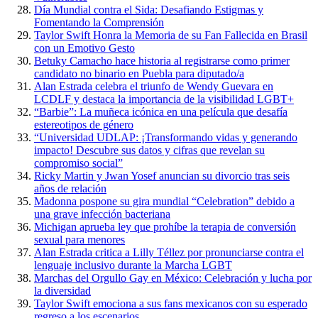
Día Mundial contra el Sida: Desafiando Estigmas y
Fomentando la Comprensión
Taylor Swift Honra la Memoria de su Fan Fallecida en Brasil
con un Emotivo Gesto
Betuky Camacho hace historia al registrarse como primer
candidato no binario en Puebla para diputado/a
Alan Estrada celebra el triunfo de Wendy Guevara en
LCDLF y destaca la importancia de la visibilidad LGBT+
“Barbie”: La muñeca icónica en una película que desafía
estereotipos de género
“Universidad UDLAP: ¡Transformando vidas y generando
impacto! Descubre sus datos y cifras que revelan su
compromiso social”
Ricky Martin y Jwan Yosef anuncian su divorcio tras seis
años de relación
Madonna pospone su gira mundial “Celebration” debido a
una grave infección bacteriana
Michigan aprueba ley que prohíbe la terapia de conversión
sexual para menores
Alan Estrada critica a Lilly Téllez por pronunciarse contra el
lenguaje inclusivo durante la Marcha LGBT
Marchas del Orgullo Gay en México: Celebración y lucha por
la diversidad
Taylor Swift emociona a sus fans mexicanos con su esperado
regreso a los escenarios