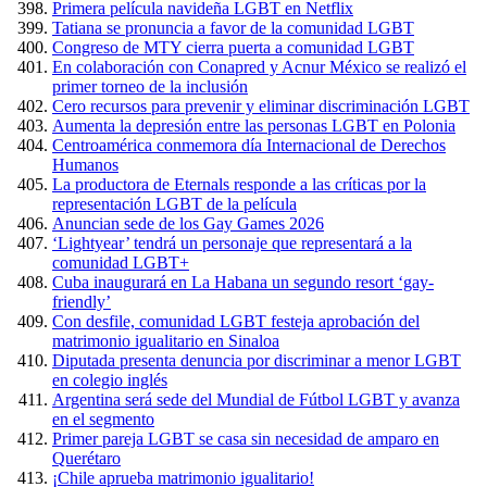
Primera película navideña LGBT en Netflix
Tatiana se pronuncia a favor de la comunidad LGBT
Congreso de MTY cierra puerta a comunidad LGBT
En colaboración con Conapred y Acnur México se realizó el
primer torneo de la inclusión
Cero recursos para prevenir y eliminar discriminación LGBT
Aumenta la depresión entre las personas LGBT en Polonia
Centroamérica conmemora día Internacional de Derechos
Humanos
La productora de Eternals responde a las críticas por la
representación LGBT de la película
Anuncian sede de los Gay Games 2026
‘Lightyear’ tendrá un personaje que representará a la
comunidad LGBT+
Cuba inaugurará en La Habana un segundo resort ‘gay-
friendly’
Con desfile, comunidad LGBT festeja aprobación del
matrimonio igualitario en Sinaloa
Diputada presenta denuncia por discriminar a menor LGBT
en colegio inglés
Argentina será sede del Mundial de Fútbol LGBT y avanza
en el segmento
Primer pareja LGBT se casa sin necesidad de amparo en
Querétaro
¡Chile aprueba matrimonio igualitario!