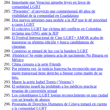
Importante que Veracruz apruebe leyes en favor de
comunidad LGBT
“Presentes”, el proyecto que conmemorará 40 años de
visibilidad de la comunidad en Guadalajara
Dos nuevos informes para pedirle a la JEP que le dé prioridad
a casos LGBT
El colectivo LGBT fue víctima del conflicto en Colombia,
reclama una ONG ante la JEP
El Festival Internacional de Cine LGBT+ AMOR acaba de
inaugurar su séptima edición y busca candidaturas de
cineastas
Congreso se pintará de luz con la bandera LGBT
¡Histórico! Se emite primera acta de nacimiento No Binaria en
México
China censura a la serie Friends
Por primera vez, la justicia francesa ha reconocido que una
mujer transexual tiene derecho a figurar como madre de su
hijo.
Muere la actriz Isabel Torres (‘Veneno’)
El gobierno israelí ha prohibido a los médicos practicar
terapias de conversión sexual
Los colombianos LGBT logran reconocimiento en una ciudad
con un legado de abusos
Programa de Derechos Humanos de Celaya tomará en cuenta
a la comunidad LGBT