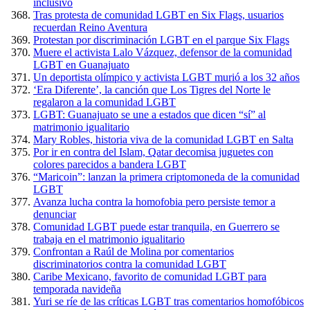
inclusivo
Tras protesta de comunidad LGBT en Six Flags, usuarios
recuerdan Reino Aventura
Protestan por discriminación LGBT en el parque Six Flags
Muere el activista Lalo Vázquez, defensor de la comunidad
LGBT en Guanajuato
Un deportista olímpico y activista LGBT murió a los 32 años
‘Era Diferente’, la canción que Los Tigres del Norte le
regalaron a la comunidad LGBT
LGBT: Guanajuato se une a estados que dicen “sí” al
matrimonio igualitario
Mary Robles, historia viva de la comunidad LGBT en Salta
Por ir en contra del Islam, Qatar decomisa juguetes con
colores parecidos a bandera LGBT
“Maricoin”: lanzan la primera criptomoneda de la comunidad
LGBT
Avanza lucha contra la homofobia pero persiste temor a
denunciar
Comunidad LGBT puede estar tranquila, en Guerrero se
trabaja en el matrimonio igualitario
Confrontan a Raúl de Molina por comentarios
discriminatorios contra la comunidad LGBT
Caribe Mexicano, favorito de comunidad LGBT para
temporada navideña
Yuri se ríe de las críticas LGBT tras comentarios homofóbicos