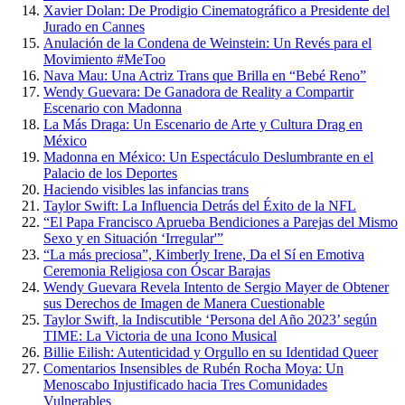
Xavier Dolan: De Prodigio Cinematográfico a Presidente del
Jurado en Cannes
Anulación de la Condena de Weinstein: Un Revés para el
Movimiento #MeToo
Nava Mau: Una Actriz Trans que Brilla en “Bebé Reno”
Wendy Guevara: De Ganadora de Reality a Compartir
Escenario con Madonna
La Más Draga: Un Escenario de Arte y Cultura Drag en
México
Madonna en México: Un Espectáculo Deslumbrante en el
Palacio de los Deportes
Haciendo visibles las infancias trans
Taylor Swift: La Influencia Detrás del Éxito de la NFL
“El Papa Francisco Aprueba Bendiciones a Parejas del Mismo
Sexo y en Situación ‘Irregular'”
“La más preciosa”, Kimberly Irene, Da el Sí en Emotiva
Ceremonia Religiosa con Óscar Barajas
Wendy Guevara Revela Intento de Sergio Mayer de Obtener
sus Derechos de Imagen de Manera Cuestionable
Taylor Swift, la Indiscutible ‘Persona del Año 2023’ según
TIME: La Victoria de una Icono Musical
Billie Eilish: Autenticidad y Orgullo en su Identidad Queer
Comentarios Insensibles de Rubén Rocha Moya: Un
Menoscabo Injustificado hacia Tres Comunidades
Vulnerables