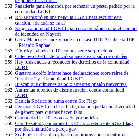
responde a las críticas
Panadería gana demanda por rechazar un pastel pedido por la
comunidad LGBT
RM se inspiró en una película LGBT para escribir esta
canción, ¿de cuál se trata?
Exige comunidad LGBT bajar costo en trámite para el cambio
de identidad en Nayarit
Gertz Manero es Juez y parte en el caso UDLAP, dice la UIF
– Ricardo Raphael
‘Chucky’, aliado LGBT en una serie sorprendente
Colectivo LGBT denunció supuesta extorsión de policías
Hay resistencias a reconocer los derechos de la comunidad
LGBT
Gustavo Adolfo Infante hace declaraciones sobre reírse de
“Gorditos” y “Comunidad LGBT”
Buscan que crímenes de odio ameriten prisión preventiva
Aumentan reportes de discriminación contra comunidad
LGBT
Daniela Rodrice su suma contra Six Flags
Personas LGBT en el conflicto, una búsqueda con diversidad
de género para quienes hacen falta
Comunidad LGBT es acosada por policías
Con ‘besotón’, comunidad LGBT protesta frente a Six Flags
por discriminación a pareja gay
Six Flags se disculpa y hace compromiso por un entorno