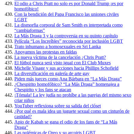
El odio a Chris Pratt no solo es por Donald Trump ¡es por
homofóbico!
Con la bendición del Papa Francisco las uniones civiles
LGBT
La dismorfia corporal de Sam Smith es interpretada como
“cambiaformas”
La Más Draga 3 y la controversia en su quinto capítulo
Película “Los Increíbles” reconocida por inclusión LGBT
Trato inhumano a homosexuales en Sri Lanka
Apoyamos las protestas en faldas
La nueva víctima de la cancelación ¿Chris Pratt?
El fútbol nunca será visto igual con El Club Muxes
Michelle Visage y sus acciones hacia Phillips Schofield
La diversificación en galería de arte gay
Piden más jueces como Ana Bárbara en “La Más Draga”
¿Chespirito homofóbico? “La Más Draga” homenajea a
Chespirito y los fans se atacan
¡Tómala! La ley judía no prohíbe a las parejas del mismo sexo
criar niños
YouTuber reflexiona sobre su salida del clóset
¿Por qué es mala idea un juguete sexual como un cinturón de
castidad?
Apio de Kabah se gana el odio de los fans de “La Más
Draga”
Las polémicas de Oreo y su arcoiris LGBT