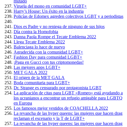
mutado
Viruela del mono en comunidad LGBT+
Harry’s House: Un éxito en la industria
Policías de Edomex agreden colectivos LGBT y a periodistas
Dios es Padre y no reniega de ninguno de sus hijos
Día contra la Homofobia
Danna Paola Rompe el Tecate Emblema 2022
Llega Tecate Emblema 2022
Balenciaga lo hace de nuevo
Agradecida con la comunidad LGBT+
Fashion Day para comunidad LGBT+
¡Paga en Gucci con tus criptomonedas!
Las mejores apps LGBT+
MET GALA 2022
El origen de la MET GALA
Boda comunitaria para LGBT+
Dr. Strange es censurado por protagonista LGBT
La aplicación de citas para LGBT «Romeo» está ayudando a
los ucranianos a encontrar un refugio amigable para LGBTQ
en Europa
Los famosos mejor vestidos de COACHELLA 2022
La revancha de las hyper queens: las mujeres que hacen drag
reclaman el escenario y la T de LGBT+
La revancha de las hyper queens: las mujeres que hacen drag