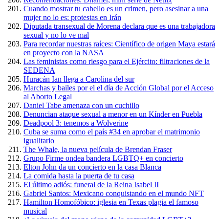
Cuando mostrar tu cabello es un crimen, pero asesinar a una
mujer no lo es: protestas en Irán
Diputada transexual de Morena declara que es una trabajadora
sexual y no lo ve mal
Para recordar nuestras raíces: Científico de origen Maya estará
en proyecto con la NASA
Las feministas como riesgo para el Ejército: filtraciones de la
SEDENA
Huracán Ian llega a Carolina del sur
Marchas y bailes por el el día de Acción Global por el Acceso
al Aborto Legal
Daniel Tabe amenaza con un cuchillo
Denuncian ataque sexual a menor en un Kínder en Puebla
Deadpool 3: tenemos a Wolverine
Cuba se suma como el país #34 en aprobar el matrimonio
igualitario
The Whale, la nueva película de Brendan Fraser
Grupo Firme ondea bandera LGBTQ+ en concierto
Elton John da un concierto en la casa Blanca
La comida hasta la puerta de tu casa
El último adiós: funeral de la Reina Isabel II
Gabriel Santos: Mexicano conquistando en el mundo NFT
Hamilton Homofóbico: iglesia en Texas plagia el famoso
musical