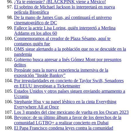
¿Ya te enteraste? ¡BLACKPINK viene a México!
El sobrino de Michael Jackson lo interpretará en nueva
película Biográfica
De la mano de James Gun, así continuará el universo
cinematográfico de DC
Fallece la actriz Lisa Loring, quién interpretó a Merlina
Addams en los años 60
Conmemoramos al creador de Plaza Sésamo, aquí te
contamos quién fue
OMS sigue alertando a la población que no se descuide en la
pandemia
Gobierno busca apresar a Inés Gómez Mont por presuntos
delitos
Prepárate para la nueva experiencia inmersiva de la
exposición ”Inside Banksy”
Por irregularidades en concierto de Taylor Swift, Senadores
en EEUU investigan a Ticketmaster
Estados Unidos y otros países siguen enviando armamento a
Ucrania
Stephanie Hsu y su papel lésbico en la cinta Everything
Everywhere All at Once
Los 3 grandes del cine mexicano de vuelta en los Oscars 2023
Beyonce: de su último álbum a favor de los derechos de la
comunidad LGTBQ+ a realizar concierto en Dubai
El Papa Francisco condena leyes contra la comunidad