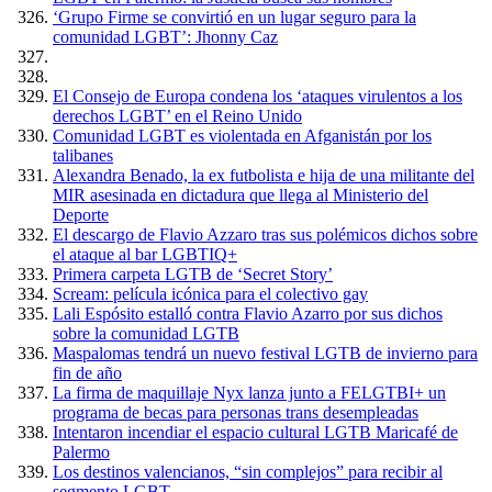
‘Grupo Firme se convirtió en un lugar seguro para la
comunidad LGBT’: Jhonny Caz
El Consejo de Europa condena los ‘ataques virulentos a los
derechos LGBT’ en el Reino Unido
Comunidad LGBT es violentada en Afganistán por los
talibanes
Alexandra Benado, la ex futbolista e hija de una militante del
MIR asesinada en dictadura que llega al Ministerio del
Deporte
El descargo de Flavio Azzaro tras sus polémicos dichos sobre
el ataque al bar LGBTIQ+
Primera carpeta LGTB de ‘Secret Story’
Scream: película icónica para el colectivo gay
Lali Espósito estalló contra Flavio Azarro por sus dichos
sobre la comunidad LGTB
Maspalomas tendrá un nuevo festival LGTB de invierno para
fin de año
La firma de maquillaje Nyx lanza junto a FELGTBI+ un
programa de becas para personas trans desempleadas
Intentaron incendiar el espacio cultural LGTB Maricafé de
Palermo
Los destinos valencianos, “sin complejos” para recibir al
segmento LGBT