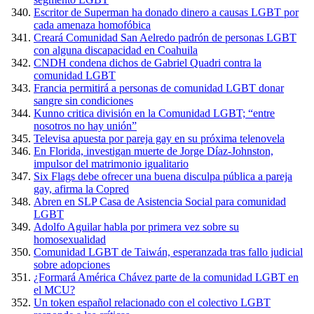
Escritor de Superman ha donado dinero a causas LGBT por
cada amenaza homofóbica
Creará Comunidad San Aelredo padrón de personas LGBT
con alguna discapacidad en Coahuila
CNDH condena dichos de Gabriel Quadri contra la
comunidad LGBT
Francia permitirá a personas de comunidad LGBT donar
sangre sin condiciones
Kunno critica división en la Comunidad LGBT; “entre
nosotros no hay unión”
Televisa apuesta por pareja gay en su próxima telenovela
En Florida, investigan muerte de Jorge Díaz-Johnston,
impulsor del matrimonio igualitario
Six Flags debe ofrecer una buena disculpa pública a pareja
gay, afirma la Copred
Abren en SLP Casa de Asistencia Social para comunidad
LGBT
Adolfo Aguilar habla por primera vez sobre su
homosexualidad
Comunidad LGBT de Taiwán, esperanzada tras fallo judicial
sobre adopciones
¿Formará América Chávez parte de la comunidad LGBT en
el MCU?
Un token español relacionado con el colectivo LGBT