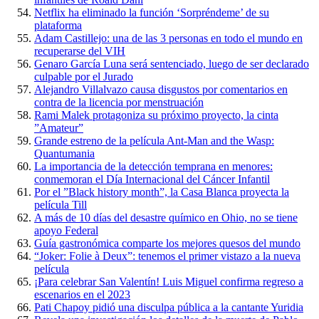
Netflix ha eliminado la función ‘Sorpréndeme’ de su
plataforma
Adam Castillejo: una de las 3 personas en todo el mundo en
recuperarse del VIH
Genaro García Luna será sentenciado, luego de ser declarado
culpable por el Jurado
Alejandro Villalvazo causa disgustos por comentarios en
contra de la licencia por menstruación
Rami Malek protagoniza su próximo proyecto, la cinta
”Amateur”
Grande estreno de la película Ant-Man and the Wasp:
Quantumania
La importancia de la detección temprana en menores:
conmemoran el Día Internacional del Cáncer Infantil
Por el ”Black history month”, la Casa Blanca proyecta la
película Till
A más de 10 días del desastre químico en Ohio, no se tiene
apoyo Federal
Guía gastronómica comparte los mejores quesos del mundo
“Joker: Folie à Deux”: tenemos el primer vistazo a la nueva
película
¡Para celebrar San Valentín! Luis Miguel confirma regreso a
escenarios en el 2023
Pati Chapoy pidió una disculpa pública a la cantante Yuridia