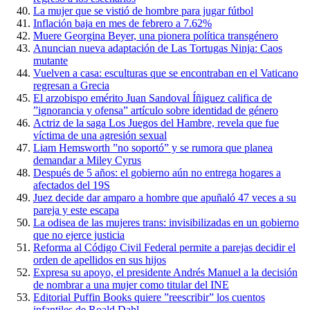
La mujer que se vistió de hombre para jugar fútbol
Inflación baja en mes de febrero a 7.62%
Muere Georgina Beyer, una pionera política transgénero
Anuncian nueva adaptación de Las Tortugas Ninja: Caos
mutante
Vuelven a casa: esculturas que se encontraban en el Vaticano
regresan a Grecia
El arzobispo emérito Juan Sandoval Íñiguez califica de
”ignorancia y ofensa” artículo sobre identidad de género
Actriz de la saga Los Juegos del Hambre, revela que fue
víctima de una agresión sexual
Liam Hemsworth ”no soportó” y se rumora que planea
demandar a Miley Cyrus
Después de 5 años: el gobierno aún no entrega hogares a
afectados del 19S
Juez decide dar amparo a hombre que apuñaló 47 veces a su
pareja y este escapa
La odisea de las mujeres trans: invisibilizadas en un gobierno
que no ejerce justicia
Reforma al Código Civil Federal permite a parejas decidir el
orden de apellidos en sus hijos
Expresa su apoyo, el presidente Andrés Manuel a la decisión
de nombrar a una mujer como titular del INE
Editorial Puffin Books quiere ”reescribir” los cuentos
infantiles de Roald Dahl