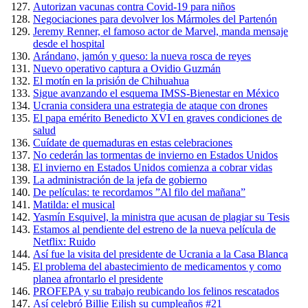
Autorizan vacunas contra Covid-19 para niños
Negociaciones para devolver los Mármoles del Partenón
Jeremy Renner, el famoso actor de Marvel, manda mensaje
desde el hospital
Arándano, jamón y queso: la nueva rosca de reyes
Nuevo operativo captura a Ovidio Guzmán
El motín en la prisión de Chihuahua
Sigue avanzando el esquema IMSS-Bienestar en México
Ucrania considera una estrategia de ataque con drones
El papa emérito Benedicto XVI en graves condiciones de
salud
Cuídate de quemaduras en estas celebraciones
No cederán las tormentas de invierno en Estados Unidos
El invierno en Estados Unidos comienza a cobrar vidas
La administración de la jefa de gobierno
De películas: te recordamos ”Al filo del mañana”
Matilda: el musical
Yasmín Esquivel, la ministra que acusan de plagiar su Tesis
Estamos al pendiente del estreno de la nueva película de
Netflix: Ruido
Así fue la visita del presidente de Ucrania a la Casa Blanca
El problema del abastecimiento de medicamentos y como
planea afrontarlo el presidente
PROFEPA y su trabajo reubicando los felinos rescatados
Así celebró Billie Eilish su cumpleaños #21