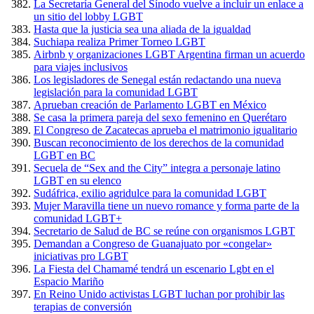
La Secretaría General del Sínodo vuelve a incluir un enlace a
un sitio del lobby LGBT
Hasta que la justicia sea una aliada de la igualdad
Suchiapa realiza Primer Torneo LGBT
Airbnb y organizaciones LGBT Argentina firman un acuerdo
para viajes inclusivos
Los legisladores de Senegal están redactando una nueva
legislación para la comunidad LGBT
Aprueban creación de Parlamento LGBT en México
Se casa la primera pareja del sexo femenino en Querétaro
El Congreso de Zacatecas aprueba el matrimonio igualitario
Buscan reconocimiento de los derechos de la comunidad
LGBT en BC
Secuela de “Sex and the City” integra a personaje latino
LGBT en su elenco
Sudáfrica, exilio agridulce para la comunidad LGBT
Mujer Maravilla tiene un nuevo romance y forma parte de la
comunidad LGBT+
Secretario de Salud de BC se reúne con organismos LGBT
Demandan a Congreso de Guanajuato por «congelar»
iniciativas pro LGBT
La Fiesta del Chamamé tendrá un escenario Lgbt en el
Espacio Mariño
En Reino Unido activistas LGBT luchan por prohibir las
terapias de conversión