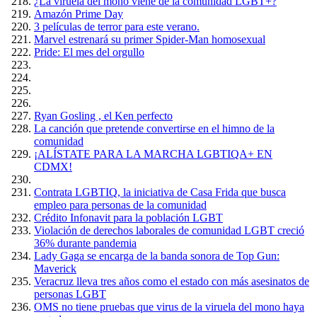
¿La viruela del mono viene de la comunidad LGBT+?
Amazón Prime Day
3 películas de terror para este verano.
Marvel estrenará su primer Spider-Man homosexual
Pride: El mes del orgullo
Ryan Gosling , el Ken perfecto
La canción que pretende convertirse en el himno de la
comunidad
¡ALÍSTATE PARA LA MARCHA LGBTIQA+ EN
CDMX!
Contrata LGBTIQ, la iniciativa de Casa Frida que busca
empleo para personas de la comunidad
Crédito Infonavit para la población LGBT
Violación de derechos laborales de comunidad LGBT creció
36% durante pandemia
Lady Gaga se encarga de la banda sonora de Top Gun:
Maverick
Veracruz lleva tres años como el estado con más asesinatos de
personas LGBT
OMS no tiene pruebas que virus de la viruela del mono haya