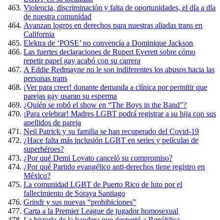
Violencia, discriminación y falta de oportunidades, el día a día
de nuestra comunidad
Avanzan logros en derechos para nuestras aliadas trans en
California
Elektra de ‘POSE’ no convencía a Dominique Jackson
Las fuertes declaraciones de Rupert Everett sobre cómo
repetir papel gay acabó con su carrera
A Eddie Redmayne no le son indiferentes los abusos hacia las
personas trans
¡Ver para creer! donante demanda a clínica por permitir que
parejas gay usaran su esperma
¿Quién se robó el show en “The Boys in the Band”?
¡Para celebrar! Madres LGBT podrá registrar a su hija con sus
apellidos de pareja
Neil Patrick y su familia se han recuperado del Covid-19
¿Hace falta más inclusión LGBT en series y películas de
superhéroes?
¿Por qué Demi Lovato canceló su compromiso?
¿Por qué Partido evangélico anti-derechos tiene registro en
México?
La comunidad LGBT de Puerto Rico de luto por el
fallecimiento de Soraya Santiago
Grindr y sus nuevas “prohibiciones”
Carta a la Premier League de jugador homosexual
La historia de la bandera que despertó a República