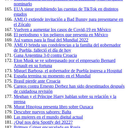
nominarlo
EUA sigue prohibiendo las cuentas de TikTok en distintos
estados
AMLO extiende invitación a Bad Bunny para presentarse en
el Zócalo
Vuelven a aumentar los casos de Covid-19 en México
El periodismo y los peligros que presenta en México
Así vamos para la final del Mundial 2022
AMLO brinda sus condolencias a la familia del gobernador
de Puebla, falleció el día de hoy
Gana Argentina 3-0 contra Croacia
Elon Musk se ve sobrepasado por el empresario Bernard
Arnault en su fortuna
Miguel Barbosa, el gobernador de Puebla ingresa a Hospital
España termina su momento en el Mundial
Brasil pierde ante Croacia
Cargos contra Ernesto Derbez han sido desestimados después
de cuidadosa revisión
Meghan y el Príncipe Harry hablan sobre su relación y la
prensa
Murat Hinojosa presenta libro sobre Oaxaca
Descubre nuevos sabores: Balta
Las mujeres en el mundo digital actual
¿Qué nos deja Spotify del 2022?
Brittney Griner encarcelada en Rusia