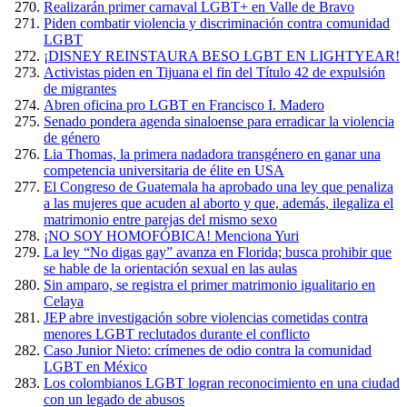
Realizarán primer carnaval LGBT+ en Valle de Bravo
Piden combatir violencia y discriminación contra comunidad
LGBT
¡DISNEY REINSTAURA BESO LGBT EN LIGHTYEAR!
Activistas piden en Tijuana el fin del Título 42 de expulsión
de migrantes
Abren oficina pro LGBT en Francisco I. Madero
Senado pondera agenda sinaloense para erradicar la violencia
de género
Lia Thomas, la primera nadadora transgénero en ganar una
competencia universitaria de élite en USA
El Congreso de Guatemala ha aprobado una ley que penaliza
a las mujeres que acuden al aborto y que, además, ilegaliza el
matrimonio entre parejas del mismo sexo
¡NO SOY HOMOFÓBICA! Menciona Yuri
La ley “No digas gay” avanza en Florida; busca prohibir que
se hable de la orientación sexual en las aulas
Sin amparo, se registra el primer matrimonio igualitario en
Celaya
JEP abre investigación sobre violencias cometidas contra
menores LGBT reclutados durante el conflicto
Caso Junior Nieto: crímenes de odio contra la comunidad
LGBT en México
Los colombianos LGBT logran reconocimiento en una ciudad
con un legado de abusos