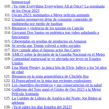
homosexual
¿Ya viste Everything Everywhere All at Once? La nominada
de los Oscar 2023
Oscars 2023: nominados a Mejor película animada
Usuarios promueven dejar de consumir contenido de
multimedia por medio de hashtag
Bloqueos y violencia de los taxistas en Cancún
Giovanni Dos Santos en polémica tras video saludando a
funcionario
Ciberestafas en reseñas de productos en Amazon
Se revela que Trump volverá a redes sociales
Hoy cumple años el famoso actor Jim Carrey
AMLO sobre la decisión de la Guardia Nacional en el Metro
Comunidad transexual se ve afectada por leyes en Estados
Unidos
Lisa Marie Presley, la única hija de Elvis, fallece a los 54 años
de edad
Bloqueos en la zona arqueológica de Chichén Itza
El Popocatépetl en la mira tras recientes explosiones
Los cigarrillos electrónicos y sus consecuencias en la salud
Guillermo del Toro ganó el Globo de Oro 2023 a la Mejor
Película Animada
La Cumbre de Líderes de América del Norte: Joe Biden se
adelanta
¿Ya te sabes los días feriados del 2023?