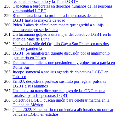
reclaman el escenario y la T de LGBT+
Capacitan a burócratas en derechos humanos de las personas
y comunidad LGBT
Republicana buscaría prohibir a las personas declararse
LGBT hasta la mayoría de edad
Piden 3 años de cárcel para madre que agredió a su hija
adolescente por ser lesbiana
Un tucumano golpeó a una mujer del colectivo LGBT en la
avenida Mate de Luna
Vuelve el desfile del Orgullo Gay a San Francisco tras dos
años de pandemia
LGBT: Se manifiestan durante discusión por el matrimonio
igualitario en Jalisco
Denuncian a policías que persiguieron y golpearon a pareja en
Roma Sur
Jucopo someterá a análisis agenda de colectivos LGBT en
Tabasco
En EU, despiden a profesor sustituto por regalar pulseras
LGBT a sus alumnos
Una activista trans dice que el apoyo de las ONG es una
fortaleza para las personas LGBT
Colectivos LGBT buscan unión para celebrar marcha en la
Ciudad de México
Qatar 2022: Funcionario recomienda a aficionados no ondear
banderas LGBT en estadios