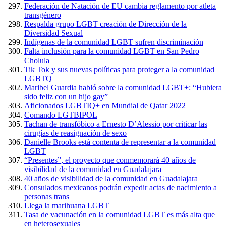
Federación de Natación de EU cambia reglamento por atleta
transgénero
Respalda grupo LGBT creación de Dirección de la
Diversidad Sexual
Indígenas de la comunidad LGBT sufren discriminación
Falta inclusión para la comunidad LGBT en San Pedro
Cholula
Tik Tok y sus nuevas políticas para proteger a la comunidad
LGBTQ
Maribel Guardia habló sobre la comunidad LGBT+: “Hubiera
sido feliz con un hijo gay”
Aficionados LGBTIQ+ en Mundial de Qatar 2022
Comando LGTBIPOL
Tachan de transfóbico a Ernesto D’Alessio por criticar las
cirugías de reasignación de sexo
Danielle Brooks está contenta de representar a la comunidad
LGBT
“Presentes”, el proyecto que conmemorará 40 años de
visibilidad de la comunidad en Guadalajara
40 años de visibilidad de la comunidad en Guadalajara
Consulados mexicanos podrán expedir actas de nacimiento a
personas trans
Llega la marihuana LGBT
Tasa de vacunación en la comunidad LGBT es más alta que
en heterosexuales