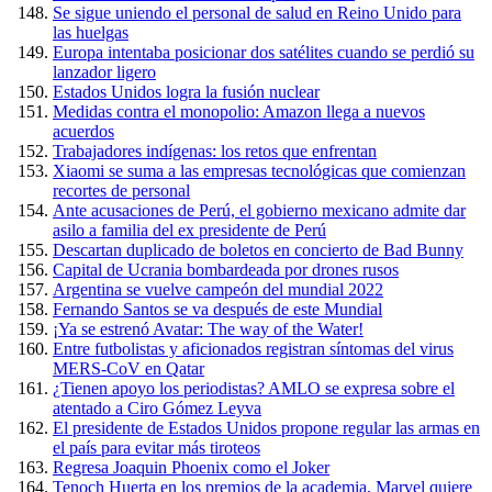
Se sigue uniendo el personal de salud en Reino Unido para
las huelgas
Europa intentaba posicionar dos satélites cuando se perdió su
lanzador ligero
Estados Unidos logra la fusión nuclear
Medidas contra el monopolio: Amazon llega a nuevos
acuerdos
Trabajadores indígenas: los retos que enfrentan
Xiaomi se suma a las empresas tecnológicas que comienzan
recortes de personal
Ante acusaciones de Perú, el gobierno mexicano admite dar
asilo a familia del ex presidente de Perú
Descartan duplicado de boletos en concierto de Bad Bunny
Capital de Ucrania bombardeada por drones rusos
Argentina se vuelve campeón del mundial 2022
Fernando Santos se va después de este Mundial
¡Ya se estrenó Avatar: The way of the Water!
Entre futbolistas y aficionados registran síntomas del virus
MERS-CoV en Qatar
¿Tienen apoyo los periodistas? AMLO se expresa sobre el
atentado a Ciro Gómez Leyva
El presidente de Estados Unidos propone regular las armas en
el país para evitar más tiroteos
Regresa Joaquin Phoenix como el Joker
Tenoch Huerta en los premios de la academia, Marvel quiere