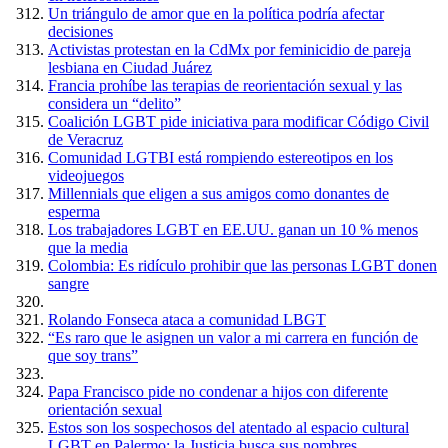
Un triángulo de amor que en la política podría afectar
decisiones
Activistas protestan en la CdMx por feminicidio de pareja
lesbiana en Ciudad Juárez
Francia prohíbe las terapias de reorientación sexual y las
considera un “delito”
Coalición LGBT pide iniciativa para modificar Código Civil
de Veracruz
Comunidad LGTBI está rompiendo estereotipos en los
videojuegos
Millennials que eligen a sus amigos como donantes de
esperma
Los trabajadores LGBT en EE.UU. ganan un 10 % menos
que la media
Colombia: Es ridículo prohibir que las personas LGBT donen
sangre
Rolando Fonseca ataca a comunidad LBGT
“Es raro que le asignen un valor a mi carrera en función de
que soy trans”
Papa Francisco pide no condenar a hijos con diferente
orientación sexual
Estos son los sospechosos del atentado al espacio cultural
LGBT en Palermo: la Justicia busca sus nombres