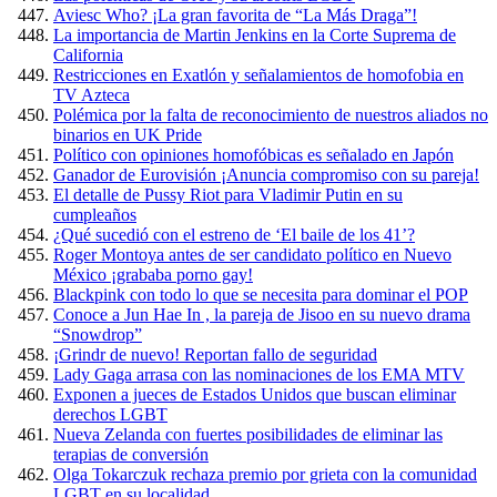
Aviesc Who? ¡La gran favorita de “La Más Draga”!
La importancia de Martin Jenkins en la Corte Suprema de
California
Restricciones en Exatlón y señalamientos de homofobia en
TV Azteca
Polémica por la falta de reconocimiento de nuestros aliados no
binarios en UK Pride
Político con opiniones homofóbicas es señalado en Japón
Ganador de Eurovisión ¡Anuncia compromiso con su pareja!
El detalle de Pussy Riot para Vladimir Putin en su
cumpleaños
¿Qué sucedió con el estreno de ‘El baile de los 41’?
Roger Montoya antes de ser candidato político en Nuevo
México ¡grababa porno gay!
Blackpink con todo lo que se necesita para dominar el POP
Conoce a Jun Hae In , la pareja de Jisoo en su nuevo drama
“Snowdrop”
¡Grindr de nuevo! Reportan fallo de seguridad
Lady Gaga arrasa con las nominaciones de los EMA MTV
Exponen a jueces de Estados Unidos que buscan eliminar
derechos LGBT
Nueva Zelanda con fuertes posibilidades de eliminar las
terapias de conversión
Olga Tokarczuk rechaza premio por grieta con la comunidad
LGBT en su localidad