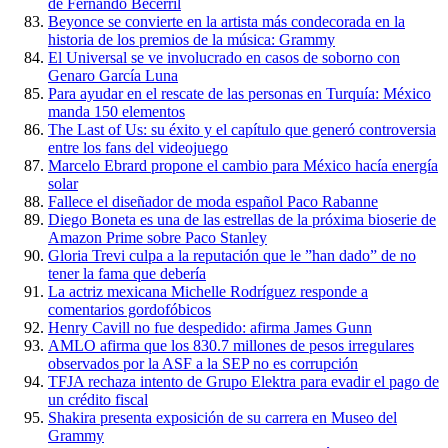
de Fernando Becerril
Beyonce se convierte en la artista más condecorada en la
historia de los premios de la música: Grammy
El Universal se ve involucrado en casos de soborno con
Genaro García Luna
Para ayudar en el rescate de las personas en Turquía: México
manda 150 elementos
The Last of Us: su éxito y el capítulo que generó controversia
entre los fans del videojuego
Marcelo Ebrard propone el cambio para México hacía energía
solar
Fallece el diseñador de moda español Paco Rabanne
Diego Boneta es una de las estrellas de la próxima bioserie de
Amazon Prime sobre Paco Stanley
Gloria Trevi culpa a la reputación que le ”han dado” de no
tener la fama que debería
La actriz mexicana Michelle Rodríguez responde a
comentarios gordofóbicos
Henry Cavill no fue despedido: afirma James Gunn
AMLO afirma que los 830.7 millones de pesos irregulares
observados por la ASF a la SEP no es corrupción
TFJA rechaza intento de Grupo Elektra para evadir el pago de
un crédito fiscal
Shakira presenta exposición de su carrera en Museo del
Grammy