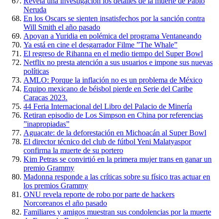
Revela una investigación los detalles de la muerte de Pablo
Neruda
En los Oscars se sienten insatisfechos por la sanción contra
Will Smith el año pasado
Apoyan a Yuridia en polémica del programa Ventaneando
Ya está en cine el desgarrador Filme ”The Whale”
El regreso de Rihanna en el medio tiempo del Super Bowl
Netflix no presta atención a sus usuarios e impone sus nuevas
políticas
AMLO: Porque la inflación no es un problema de México
Equipo mexicano de béisbol pierde en Serie del Caribe
Caracas 2023.
44 Feria Internacional del Libro del Palacio de Minería
Retiran episodio de Los Simpson en China por referencias
”inapropiadas”
Aguacate: de la deforestación en Michoacán al Super Bowl
El director técnico del club de fútbol Yeni Malatyaspor
confirma la muerte de su portero
Kim Petras se convirtió en la primera mujer trans en ganar un
premio Grammy
Madonna responde a las críticas sobre su físico tras actuar en
los premios Grammy
ONU revela reporte de robo por parte de hackers
Norcoreanos el año pasado
Familiares y amigos muestran sus condolencias por la muerte