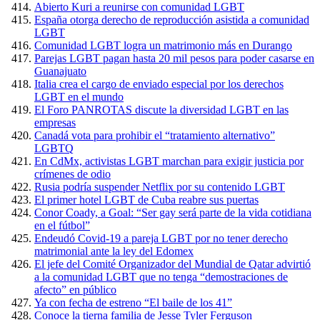
Abierto Kuri a reunirse con comunidad LGBT
España otorga derecho de reproducción asistida a comunidad
LGBT
Comunidad LGBT logra un matrimonio más en Durango
Parejas LGBT pagan hasta 20 mil pesos para poder casarse en
Guanajuato
Italia crea el cargo de enviado especial por los derechos
LGBT en el mundo
El Foro PANROTAS discute la diversidad LGBT en las
empresas
Canadá vota para prohibir el “tratamiento alternativo”
LGBTQ
En CdMx, activistas LGBT marchan para exigir justicia por
crímenes de odio
Rusia podría suspender Netflix por su contenido LGBT
El primer hotel LGBT de Cuba reabre sus puertas
Conor Coady, a Goal: “Ser gay será parte de la vida cotidiana
en el fútbol”
Endeudó Covid-19 a pareja LGBT por no tener derecho
matrimonial ante la ley del Edomex
El jefe del Comité Organizador del Mundial de Qatar advirtió
a la comunidad LGBT que no tenga “demostraciones de
afecto” en público
Ya con fecha de estreno “El baile de los 41”
Conoce la tierna familia de Jesse Tyler Ferguson