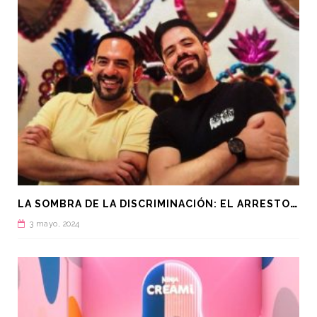
L
A SOMBRA DE LA DISCRIMINACIÓN: EL ARRESTO DE MANUEL GUERRERO AVIÑA EN QATAR
3 mayo, 2024