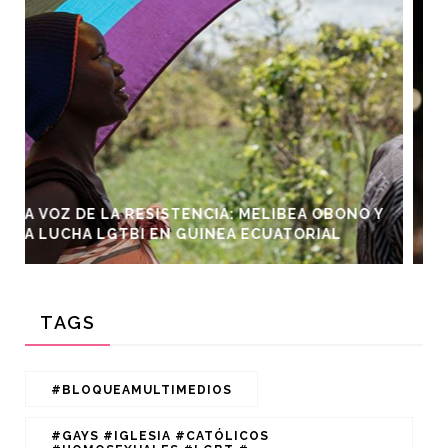
IBEA OBONO Y
CONFLICTOS Y LEYES: LA CONTROVER
ATORIAL
J.K. ROWLING Y LA NUEVA LEY EN ESC
TAGS
#BLOQUEAMULTIMEDIOS
#GAYS #IGLESIA #CATÓLICOS