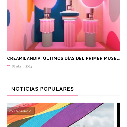
C
REAMILANDIA: ÚLTIMOS DÍAS DEL PRIMER MUSEO DEL HELADO
28 abril, 2024
NOTICIAS POPULARES
ACTUALIDAD