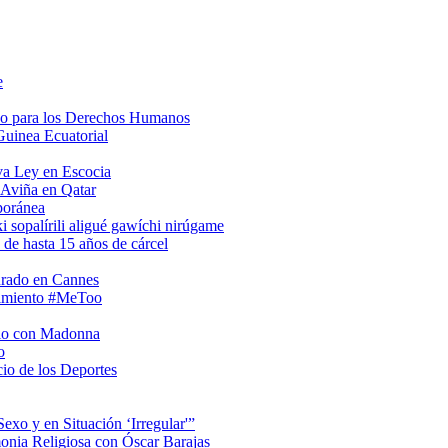
e
so para los Derechos Humanos
Guinea Ecuatorial
va Ley en Escocia
 Aviña en Qatar
poránea
i sopalírili aligué gawíchi nirúgame
 de hasta 15 años de cárcel
urado en Cannes
vimiento #MeToo
rio con Madonna
o
io de los Deportes
xo y en Situación ‘Irregular'”
onia Religiosa con Óscar Barajas