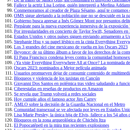
Fallece la actriz Lisa Loring, quién interpretó a Merlina Addam
Conmemoramos al creador de Plaza Sésamo, aquí te contamos 
OMS sigue alertando a la población que no se descuide en la 
Gobierno busca apresar a Inés Gómez Mont por presuntos delit
Prepárate para la nueva experiencia inmersiva de la exposición
Por irregularidades en concierto de Taylor Swift, Senadores e
Estados Unidos y otros países siguen enviando armamento a U
Stephanie Hsu y su papel lésbico en la cinta Everything Every
Los 3 grandes del cine mexicano de vuelta en los Oscars 2023
Beyonce: de su último álbum a favor de los derechos de la c
El Papa Francisco condena leyes contra la comunidad homosex
¿Ya viste Everything Everywhere All at Once? La nominada de
Oscars 2023: nominados a Mejor película animada
Usuarios promueven dejar de consumir contenido de multimedi
Bloqueos y violencia de los taxistas en Cancún
Giovanni Dos Santos en polémica tras video saludando a funci
Ciberestafas en reseñas de productos en Amazon
Se revela que Trump volverá a redes sociales
Hoy cumple años el famoso actor Jim Carrey
AMLO sobre la decisión de la Guardia Nacional en el Metro
Comunidad transexual se ve afectada por leyes en Estados Uni
Lisa Marie Presley, la única hija de Elvis, fallece a los 54 años
Bloqueos en la zona arqueológica de Chichén Itza
El Popocatépetl en la mira tras recientes explosiones