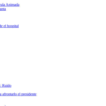
ícula Animada
anta
e el hospital
x: Ruido
afrontarlo el presidente