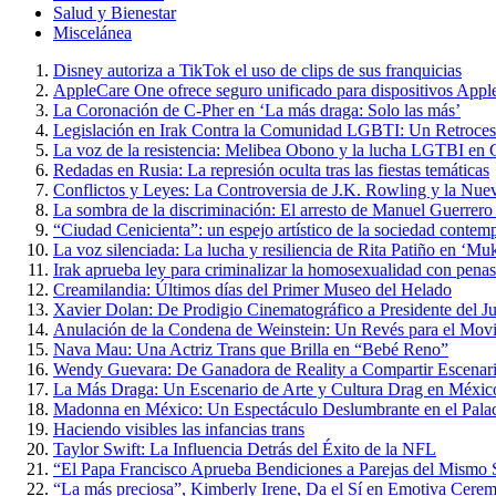
Salud y Bienestar
Miscelánea
Disney autoriza a TikTok el uso de clips de sus franquicias
AppleCare One ofrece seguro unificado para dispositivos Appl
La Coronación de C-Pher en ‘La más draga: Solo las más’
Legislación en Irak Contra la Comunidad LGBTI: Un Retroce
La voz de la resistencia: Melibea Obono y la lucha LGTBI en 
Redadas en Rusia: La represión oculta tras las fiestas temáticas
Conflictos y Leyes: La Controversia de J.K. Rowling y la Nue
La sombra de la discriminación: El arresto de Manuel Guerrero
“Ciudad Cenicienta”: un espejo artístico de la sociedad contem
La voz silenciada: La lucha y resiliencia de Rita Patiño en ‘Muk
Irak aprueba ley para criminalizar la homosexualidad con penas
Creamilandia: Últimos días del Primer Museo del Helado
Xavier Dolan: De Prodigio Cinematográfico a Presidente del J
Anulación de la Condena de Weinstein: Un Revés para el Mo
Nava Mau: Una Actriz Trans que Brilla en “Bebé Reno”
Wendy Guevara: De Ganadora de Reality a Compartir Escena
La Más Draga: Un Escenario de Arte y Cultura Drag en Méxic
Madonna en México: Un Espectáculo Deslumbrante en el Palac
Haciendo visibles las infancias trans
Taylor Swift: La Influencia Detrás del Éxito de la NFL
“El Papa Francisco Aprueba Bendiciones a Parejas del Mismo Se
“La más preciosa”, Kimberly Irene, Da el Sí en Emotiva Cerem