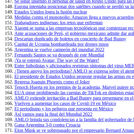
Se sigue uniendo el personal de salud en Reino Unido para las 
Europa intentaba posicionar dos satélites cuando se perdió su l
Estados Unidos logra la fusión nuclear
Medidas contra el monopolio: Amazon llega a nuevos acuerdos
Trabajadores indígenas: los retos que enfrentan
Xiaomi se suma a las empresas tecnológicas que comienzan rec
Ante acusaciones de Perú, el gobierno mexicano admite dar asil
Descartan duplicado de boletos en concierto de Bad Bunny
Capital de Ucrania bombardeada por drones rusos
Argentina se vuelve campeón del mundial 2022
Fernando Santos se va después de este Mundial
¡Ya se estrenó Avatar: The way of the Water!
Entre futbolistas y aficionados registran síntomas del virus 
¿Tienen apoyo los periodistas? AMLO se expresa sobre el ate
El presidente de Estados Unidos propone regular las armas en el
Regresa Joaquin Phoenix como el Joker
Tenoch Huerta en los premios de la academia, Marvel quiere n
EUA sigue prohibiendo las cuentas de TikTok en distintos esta
AMLO extiende invitación a Bad Bunny para presentarse en el
Vuelven a aumentar los casos de Covid-19 en México
El periodismo y los peligros que presenta en México
Así vamos para la final del Mundial 2022
AMLO brinda sus condolencias a la familia del gobernador de Pu
Gana Argentina 3-0 contra Croacia
Elon Musk se ve sobrepasado por el empresario Bernard Arnaul