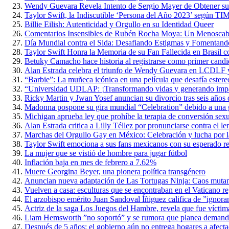
Wendy Guevara Revela Intento de Sergio Mayer de Obtener s
Taylor Swift, la Indiscutible ‘Persona del Año 2023’ según TI
Billie Eilish: Autenticidad y Orgullo en su Identidad Queer
Comentarios Insensibles de Rubén Rocha Moya: Un Menoscabo 
Día Mundial contra el Sida: Desafiando Estigmas y Fomentan
Taylor Swift Honra la Memoria de su Fan Fallecida en Brasil 
Betuky Camacho hace historia al registrarse como primer candi
Alan Estrada celebra el triunfo de Wendy Guevara en LCDLF y
“Barbie”: La muñeca icónica en una película que desafía estere
“Universidad UDLAP: ¡Transformando vidas y generando impact
Ricky Martin y Jwan Yosef anuncian su divorcio tras seis años 
Madonna pospone su gira mundial “Celebration” debido a una g
Michigan aprueba ley que prohíbe la terapia de conversión sex
Alan Estrada critica a Lilly Téllez por pronunciarse contra el
Marchas del Orgullo Gay en México: Celebración y lucha por l
Taylor Swift emociona a sus fans mexicanos con su esperado re
La mujer que se vistió de hombre para jugar fútbol
Inflación baja en mes de febrero a 7.62%
Muere Georgina Beyer, una pionera política transgénero
Anuncian nueva adaptación de Las Tortugas Ninja: Caos muta
Vuelven a casa: esculturas que se encontraban en el Vaticano r
El arzobispo emérito Juan Sandoval Íñiguez califica de ”ignoran
Actriz de la saga Los Juegos del Hambre, revela que fue víctim
Liam Hemsworth ”no soportó” y se rumora que planea demand
Después de 5 años: el gobierno aún no entrega hogares a afect