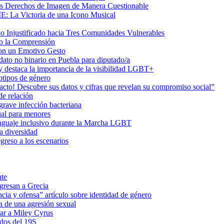
us Derechos de Imagen de Manera Cuestionable
ME: La Victoria de una Icono Musical
Injustificado hacia Tres Comunidades Vulnerables
do la Comprensión
con un Emotivo Gesto
dato no binario en Puebla para diputado/a
 destaca la importancia de la visibilidad LGBT+
otipos de género
o! Descubre sus datos y cifras que revelan su compromiso social”
de relación
rave infección bacteriana
ual para menores
 lenguaje inclusivo durante la Marcha LGBT
a diversidad
greso a los escenarios
nte
egresan a Grecia
cia y ofensa” artículo sobre identidad de género
a de una agresión sexual
ar a Miley Cyrus
ados del 19S