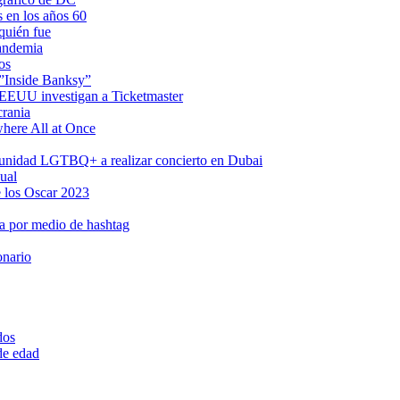
s en los años 60
quién fue
pandemia
os
 ”Inside Banksy”
n EEUU investigan a Ticketmaster
crania
where All at Once
omunidad LGTBQ+ a realizar concierto en Dubai
ual
 los Oscar 2023
a por medio de hashtag
onario
dos
 de edad