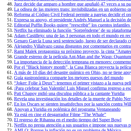
Juez decide dar amparo a hombre que apuñaló 47 veces a su par
La odisea de las mujeres trans: invisibilizadas en un gobierno qu
Reforma al Código Civil Federal permite a parejas decidir el ord
Expresa su apoyo, el presidente Andrés Manuel a la decisión d
Editorial Puffin Books quiere ”reescribir” los cuentos infantile
Netflix ha eliminado la función ‘Sorpréndeme’ de su plataform
Adam Castillejo: una de las 3 personas en todo el mundo en re
Genaro García Luna será sentenciado, luego de ser declarado cu
Alejandro Villalvazo causa disgustos por comentarios en contra
Rami Malek protagoniza su próximo proyecto, la cinta ”Amate
Grande estreno de la película Ant-Man and the Wasp: Quantum
La importancia de la detección temprana en menores: conmemora
Por el ”Black history month”, la Casa Blanca proyecta la películ
A más de 10 días del desastre químico en Ohio, no se tiene apo
Guía gastronómica comparte los mejores quesos del mundo
“Joker: Folie à Deux”: tenemos el primer vistazo a la nueva pel
¡Para celebrar San Valentín! Luis Miguel confirma regreso a es
Pati Chapoy pidió una disculpa pública a la cantante Yuridia
Revela una investigación los detalles de la muerte de Pablo Ne
En los Oscars se sienten insatisfechos por la sanción contra Wi
Apoyan a Yuridia en polémica del programa Ventaneando
Ya está en cine el desgarrador Filme ”The Whale”
El regreso de Rihanna en el medio tiempo del Super Bowl
Netflix no presta atención a sus usuarios e impone sus nuevas po
AMLO: Porque la inflación no es un problema de México