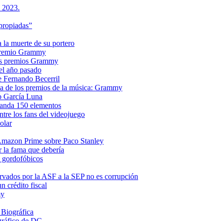
s 2023.
propiadas”
a la muerte de su portero
n premio Grammy
 los premios Grammy
el año pasado
e Fernando Becerril
ria de los premios de la música: Grammy
o García Luna
manda 150 elementos
ntre los fans del videojuego
olar
e Amazon Prime sobre Paco Stanley
r la fama que debería
s gordofóbicos
rvados por la ASF a la SEP no es corrupción
 crédito fiscal
my
 Biográfica
gráfico de DC