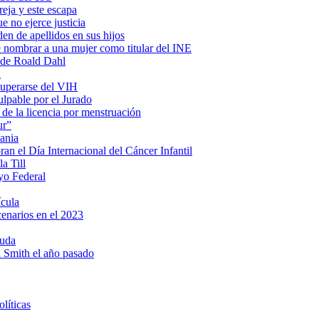
eja y este escapa
e no ejerce justicia
en de apellidos en sus hijos
e nombrar a una mujer como titular del INE
s de Roald Dahl
a
cuperarse del VIH
lpable por el Jurado
 de la licencia por menstruación
ur”
ania
n el Día Internacional del Cáncer Infantil
a Till
yo Federal
ícula
cenarios en el 2023
ruda
ll Smith el año pasado
líticas