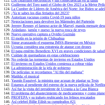
Los cigarrillos electrónicos y sus consecuencias en la salud
Guillermo del Toro ganó el Globo de Oro 2023 a la Mejor Pel
La Cumbre de Líderes de América del Norte: Joe Biden se adel
¿Ya te sabes los días feriados del 2023?
Autorizan vacunas contra Covid-19 para niños
Negociaciones para devolver los Mármoles del Partenón
Jeremy Renner, el famoso actor de Marvel, manda mensaje desd
Arándano, jamón y queso: la nueva rosca de reyes
Nuevo operativo captura a Ovidio Guzmán
El motín en la prisión de Chihuahua
Sigue avanzando el esquema IMSS-Bienestar en México
Ucrania considera una estrategia de ataque con drones
El papa emérito Benedicto XVI en graves condiciones de salud
Cuídate de quemaduras en estas celebraciones
No cederán las tormentas de invierno en Estados Unidos
El invierno en Estados Unidos comienza a cobrar vidas
La administración de la jefa de gobierno
De películas: te recordamos ”Al filo del mañana”
Matilda: el musical
Yasmín Esquivel, la ministra que acusan de plagiar su Tesis
Estamos al pendiente del estreno de la nueva película de Netfli
Así fue la visita del presidente de Ucrania a la Casa Blanca
El problema del abastecimiento de medicamentos y como planea 
PROFEPA y su trabajo reubicando los felinos rescatados
Así celebró Billie Eilish su cumpleaños #21