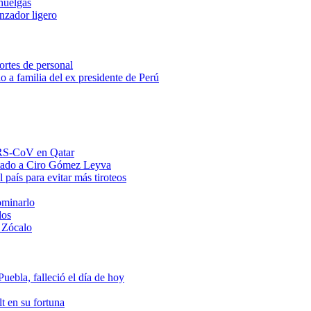
huelgas
anzador ligero
ortes de personal
o a familia del ex presidente de Perú
MERS-CoV en Qatar
ntado a Ciro Gómez Leyva
 país para evitar más tiroteos
ominarlo
dos
 Zócalo
ebla, falleció el día de hoy
t en su fortuna