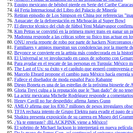
Equipo mexicano de béisbol pierde en Serie del Caribe Caraca
44 Feria Internacional del Libro del Palacio de Minería
Retiran episodio de Los Simpson en China por referencias ”ina
Aguacate: de la deforestación en Michoacán al Super Bowl
El director técnico del club de fútbol Yeni Malatyaspor confirm
Kim Petras se convirtió en la primera mujer trans en ganar u
Madonna responde a las críticas sobre su físico tras actuar en
ONU revela reporte de robo por parte de hackers Norcoreanos 
Familiares y amigos muestran sus condolencias por la muerte d
Beyonce se convierte en la artista más condecorada en la histo
El Universal se ve involucrado en casos de soborno con Genar
Para ayudar en el rescate de las personas en Turquía: México 
The Last of Us: su éxito y el capítulo que generó controversia e
Marcelo Ebrard propone el cambio para México hacía energía s
Fallece el diseñador de moda español Paco Rabanne
Diego Boneta es una de las estrellas de la próxima bioserie d
Gloria Trevi culpa a la reputación que le ”han dado” de no tene
La actriz mexicana Michelle Rodríguez responde a comentario
Henry Cavill no fue despedido: afirma James Gunn
AMLO afirma que los 830.7 millones de pesos irregulares obse
TFJA rechaza intento de Grupo Elektra para evadir el pago de un
Shakira presenta exposición de su carrera en Museo del Gram
¿Ya te enteraste? ¡BLACKPINK viene a México!
El sobrino de Michael Jackson lo interpretará en nueva película
De la mano de James Gun, así continuará el universo cinemato