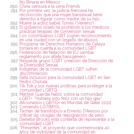
No Binaria en México
China censura a la serie Friends
Por primera vez, la justicia francesa ha
reconocido que una mujer transexual tiene
derecho a figurar como madre de su hijo.
Muere la actriz Isabel Torres (‘Veneno’)
El gobierno israelí ha prohibido a los médicos
practicar terapias de conversión sexual
Los colombianos LGBT logran reconocimiento
en una ciudad con un legado de abusos
Programa de Derechos Humanos de Celaya
tomará en cuenta a la comunidad LGBT
Federación de Natación de EU cambia
reglamento por atleta transgénero
Respalda grupo LGBT creación de Dirección de
la Diversidad Sexual
Indígenas de la comunidad LGBT sufren
discriminación
Falta inclusión para la comunidad LGBT en San
Pedro Cholula
Tik Tok y sus nuevas políticas para proteger a la
comunidad LGBTQ
Maribel Guardia habló sobre la comunidad
LGBT+: “Hubiera sido feliz con un hijo gay”
Aficionados LGBTIQ+ en Mundial de Qatar 2022
Comando LGTBIPOL
Tachan de transfóbico a Ernesto D’Alessio por
criticar las cirugías de reasignación de sexo
Danielle Brooks está contenta de representar a la
comunidad LGBT
“Presentes”, el proyecto que conmemorará 40
años de visibilidad de la comunidad en