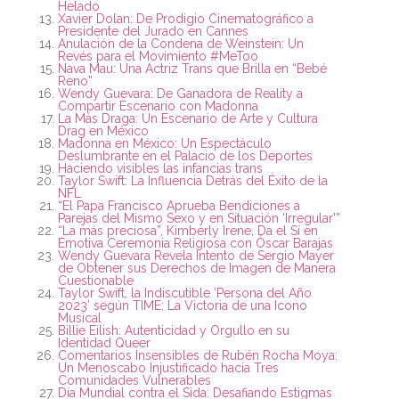
Helado
Xavier Dolan: De Prodigio Cinematográfico a
Presidente del Jurado en Cannes
Anulación de la Condena de Weinstein: Un
Revés para el Movimiento #MeToo
Nava Mau: Una Actriz Trans que Brilla en “Bebé
Reno”
Wendy Guevara: De Ganadora de Reality a
Compartir Escenario con Madonna
La Más Draga: Un Escenario de Arte y Cultura
Drag en México
Madonna en México: Un Espectáculo
Deslumbrante en el Palacio de los Deportes
Haciendo visibles las infancias trans
Taylor Swift: La Influencia Detrás del Éxito de la
NFL
“El Papa Francisco Aprueba Bendiciones a
Parejas del Mismo Sexo y en Situación ‘Irregular'”
“La más preciosa”, Kimberly Irene, Da el Sí en
Emotiva Ceremonia Religiosa con Óscar Barajas
Wendy Guevara Revela Intento de Sergio Mayer
de Obtener sus Derechos de Imagen de Manera
Cuestionable
Taylor Swift, la Indiscutible ‘Persona del Año
2023’ según TIME: La Victoria de una Icono
Musical
Billie Eilish: Autenticidad y Orgullo en su
Identidad Queer
Comentarios Insensibles de Rubén Rocha Moya:
Un Menoscabo Injustificado hacia Tres
Comunidades Vulnerables
Día Mundial contra el Sida: Desafiando Estigmas