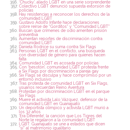
‘Chucky’, aliado LGBT en una serie sorprendente
Colectivo LGBT denunció supuesta extorsión de
policías
Hay resistencias a reconocer los derechos de la
comunidad LGBT
Gustavo Adolfo Infante hace declaraciones
sobre reírse de “Gorditos” y “Comunidad LGBT”
Buscan que crímenes de odio ameriten prisión
preventiva
Aumentan reportes de discriminación contra
comunidad LGBT
Daniela Rodrice su suma contra Six Flags
Personas LGBT en el conflicto, una búsqueda
con diversidad de género para quienes hacen
falta
Comunidad LGBT es acosada por policías
Con ‘besotón’, comunidad LGBT protesta frente
a Six Flags por discriminación a pareja gay
Six Flags se disculpa y hace compromiso por un
entorno inclusivo
Tras protesta de comunidad LGBT en Six Flags,
usuarios recuerdan Reino Aventura
Protestan por discriminación LGBT en el parque
Six Flags
Muere el activista Lalo Vázquez, defensor de la
comunidad LGBT en Guanajuato
Un deportista olímpico y activista LGBT murió a
los 32 años
‘Era Diferente’, la canción que Los Tigres del
Norte le regalaron a la comunidad LGBT
LGBT: Guanajuato se une a estados que dicen
“sí” al matrimonio igualitario