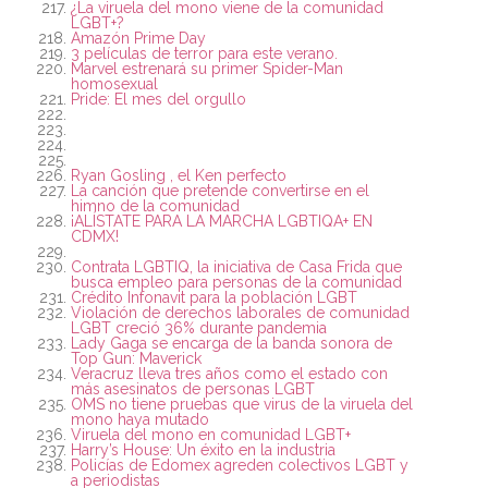
¿La viruela del mono viene de la comunidad
LGBT+?
Amazón Prime Day
3 películas de terror para este verano.
Marvel estrenará su primer Spider-Man
homosexual
Pride: El mes del orgullo
Ryan Gosling , el Ken perfecto
La canción que pretende convertirse en el
himno de la comunidad
¡ALÍSTATE PARA LA MARCHA LGBTIQA+ EN
CDMX!
Contrata LGBTIQ, la iniciativa de Casa Frida que
busca empleo para personas de la comunidad
Crédito Infonavit para la población LGBT
Violación de derechos laborales de comunidad
LGBT creció 36% durante pandemia
Lady Gaga se encarga de la banda sonora de
Top Gun: Maverick
Veracruz lleva tres años como el estado con
más asesinatos de personas LGBT
OMS no tiene pruebas que virus de la viruela del
mono haya mutado
Viruela del mono en comunidad LGBT+
Harry’s House: Un éxito en la industria
Policías de Edomex agreden colectivos LGBT y
a periodistas