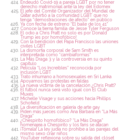
Endeudó Covid-19 a pareja LGBT por no tener
derecho matrimonial ante la ley del Edomex
El jefe del Comité Organizador del Mundial de
Qatar advirtió a la comunidad LGBT que no
tenga “demostraciones de afecto” en público
Ya con fecha de estreno “El baile de los 41”
Conoce la tierna familia de Jesse Tyler Ferguson
El odio a Chris Pratt no solo es por Donald
Trump ¡es por homofóbico!
Con la bendición del Papa Francisco las uniones
civiles LGBT
La dismorfia corporal de Sam Smith es
interpretada como “cambiaformas”
La Más Draga 3 y la controversia en su quinto
capítulo
Película “Los Increíbles” reconocida por
inclusión LGBT
Trato inhumano a homosexuales en Sri Lanka
Apoyamos las protestas en faldas
La nueva víctima de la cancelación ¿Chris Pratt?
El fútbol nunca será visto igual con El Club
Muxes
Michelle Visage y sus acciones hacia Phillips
Schofield
La diversificación en galería de arte gay
Piden más jueces como Ana Bárbara en “La Más
Draga”
¿Chespirito homofóbico? “La Más Draga”
homenajea a Chespirito y los fans se atacan
¡Tómala! La ley judía no prohíbe a las parejas del
mismo sexo criar niños
YouTuber reflexiona sobre su salida del clóset