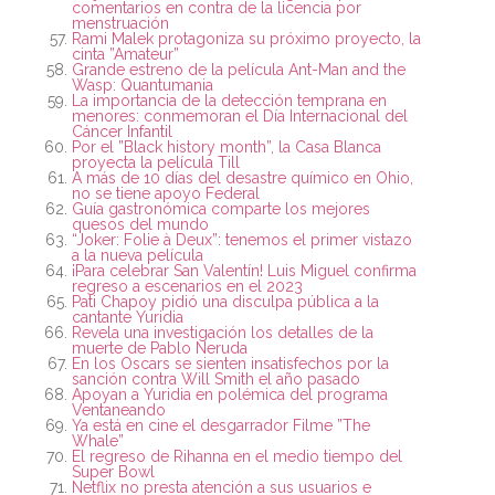
comentarios en contra de la licencia por
menstruación
Rami Malek protagoniza su próximo proyecto, la
cinta ”Amateur”
Grande estreno de la película Ant-Man and the
Wasp: Quantumania
La importancia de la detección temprana en
menores: conmemoran el Día Internacional del
Cáncer Infantil
Por el ”Black history month”, la Casa Blanca
proyecta la película Till
A más de 10 días del desastre químico en Ohio,
no se tiene apoyo Federal
Guía gastronómica comparte los mejores
quesos del mundo
“Joker: Folie à Deux”: tenemos el primer vistazo
a la nueva película
¡Para celebrar San Valentín! Luis Miguel confirma
regreso a escenarios en el 2023
Pati Chapoy pidió una disculpa pública a la
cantante Yuridia
Revela una investigación los detalles de la
muerte de Pablo Neruda
En los Oscars se sienten insatisfechos por la
sanción contra Will Smith el año pasado
Apoyan a Yuridia en polémica del programa
Ventaneando
Ya está en cine el desgarrador Filme ”The
Whale”
El regreso de Rihanna en el medio tiempo del
Super Bowl
Netflix no presta atención a sus usuarios e