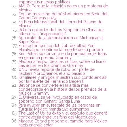
impone sus nuevas políticas
AMLO: Porque la inflación no es un problema de
México
Equipo mexicano de béisbol pierde en Serie del
Caribe Caracas 2023.
44 Feria Internacional del Libro del Palacio de
Minería
Retiran episodio de Los Simpson en China por
referencias ”inapropiadas”
Aguacate: de la deforestación en Michoacán al
Super Bowl
El director técnico del club de fútbol Yeni
Malatyaspor confirma la muerte de su portero
Kim Petras se convirtió en la primera mujer trans
en ganar un premio Grammy
Madonna responde a las críticas sobre su físico
tras actuar en los premios Grammy
ONU revela reporte de robo por parte de
hackers Norcoreanos el año pasado
Familiares y amigos muestran sus condolencias
por la muerte de Fernando Becerril
Beyonce se convierte en la artista más
condecorada en la historia de los premios de la
música: Grammy
El Universal se ve involucrado en casos de
soborno con Genaro García Luna
Para ayudar en el rescate de las personas en
Turquía: México manda 150 elementos
The Last of Us: su éxito y el capítulo que generó
controversia entre los fans del videojuego
Marcelo Ebrard propone el cambio para México
hacía energía solar