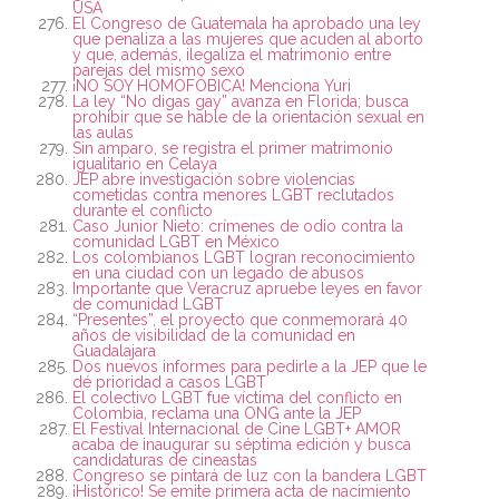
USA
El Congreso de Guatemala ha aprobado una ley
que penaliza a las mujeres que acuden al aborto
y que, además, ilegaliza el matrimonio entre
parejas del mismo sexo
¡NO SOY HOMOFÓBICA! Menciona Yuri
La ley “No digas gay” avanza en Florida; busca
prohibir que se hable de la orientación sexual en
las aulas
Sin amparo, se registra el primer matrimonio
igualitario en Celaya
JEP abre investigación sobre violencias
cometidas contra menores LGBT reclutados
durante el conflicto
Caso Junior Nieto: crímenes de odio contra la
comunidad LGBT en México
Los colombianos LGBT logran reconocimiento
en una ciudad con un legado de abusos
Importante que Veracruz apruebe leyes en favor
de comunidad LGBT
“Presentes”, el proyecto que conmemorará 40
años de visibilidad de la comunidad en
Guadalajara
Dos nuevos informes para pedirle a la JEP que le
dé prioridad a casos LGBT
El colectivo LGBT fue víctima del conflicto en
Colombia, reclama una ONG ante la JEP
El Festival Internacional de Cine LGBT+ AMOR
acaba de inaugurar su séptima edición y busca
candidaturas de cineastas
Congreso se pintará de luz con la bandera LGBT
¡Histórico! Se emite primera acta de nacimiento