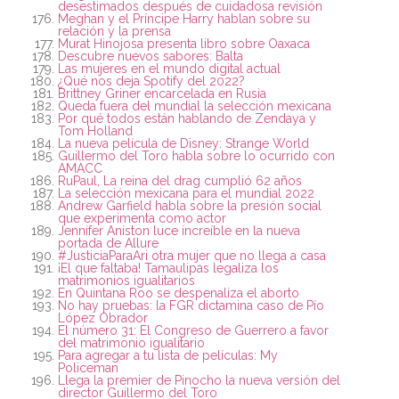
desestimados después de cuidadosa revisión
Meghan y el Príncipe Harry hablan sobre su
relación y la prensa
Murat Hinojosa presenta libro sobre Oaxaca
Descubre nuevos sabores: Balta
Las mujeres en el mundo digital actual
¿Qué nos deja Spotify del 2022?
Brittney Griner encarcelada en Rusia
Queda fuera del mundial la selección mexicana
Por qué todos están hablando de Zendaya y
Tom Holland
La nueva película de Disney: Strange World
Guillermo del Toro habla sobre lo ocurrido con
AMACC
RuPaul, La reina del drag cumplió 62 años
La selección mexicana para el mundial 2022
Andrew Garfield habla sobre la presión social
que experimenta como actor
Jennifer Aniston luce increíble en la nueva
portada de Allure
#JusticiaParaAri otra mujer que no llega a casa
¡El que faltaba! Tamaulipas legaliza los
matrimonios igualitarios
En Quintana Roo se despenaliza el aborto
No hay pruebas: la FGR dictamina caso de Pío
López Obrador
El número 31: El Congreso de Guerrero a favor
del matrimonio igualitario
Para agregar a tu lista de películas: My
Policeman
Llega la premier de Pinocho la nueva versión del
director Guillermo del Toro