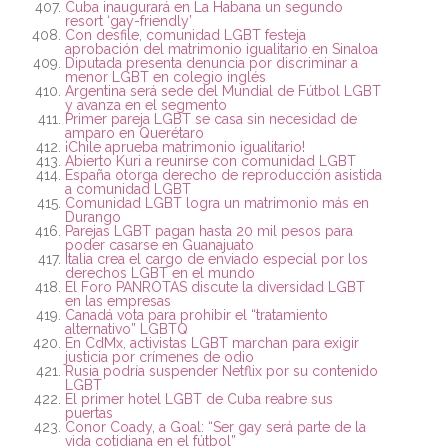
Cuba inaugurará en La Habana un segundo
resort ‘gay-friendly’
Con desfile, comunidad LGBT festeja
aprobación del matrimonio igualitario en Sinaloa
Diputada presenta denuncia por discriminar a
menor LGBT en colegio inglés
Argentina será sede del Mundial de Fútbol LGBT
y avanza en el segmento
Primer pareja LGBT se casa sin necesidad de
amparo en Querétaro
¡Chile aprueba matrimonio igualitario!
Abierto Kuri a reunirse con comunidad LGBT
España otorga derecho de reproducción asistida
a comunidad LGBT
Comunidad LGBT logra un matrimonio más en
Durango
Parejas LGBT pagan hasta 20 mil pesos para
poder casarse en Guanajuato
Italia crea el cargo de enviado especial por los
derechos LGBT en el mundo
El Foro PANROTAS discute la diversidad LGBT
en las empresas
Canadá vota para prohibir el “tratamiento
alternativo” LGBTQ
En CdMx, activistas LGBT marchan para exigir
justicia por crímenes de odio
Rusia podría suspender Netflix por su contenido
LGBT
El primer hotel LGBT de Cuba reabre sus
puertas
Conor Coady, a Goal: “Ser gay será parte de la
vida cotidiana en el fútbol”