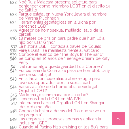
Noé Ruiz Malacara presenta solicitud para
contender como miembro LGBT en el distrito 14
de Saltillo
Parque estatal en Nueva York llevará el nombre
de Marsha P Johnson
Herramientas estratégicas en la lucha por
derechos LGBT
Agresor de homosexual mutilado ¡salió de la
cárcel!
18 meses de prisión para padre que humilló a
hijo por usar Grindr
La historia LGBT contada a través de ‘Equals’
Pareja LGBT se manifiesta frente al Vaticano
Conoce el elenco de “The Boys In The Band”
Se cumplen 10 años de ‘Teenage dream’ de Katy
Perry
Del rumor algo queda ¿verdad Luis Coronel?
Funcionaria de Colima se pasa de homofóbica ¡y
pierde su trabajo!
En la India, príncipe aliado abre refugio para
jóvenes repudiados por su sexualidad
Varsovia sufre de la homofobia debido ¿al
Orgullo LGBT?
Madonna ¿discriminada por su edad?
¡Tenemos boda LGBT en MARVEL!
Intolerancia hacia el Orgullo LGBT en Shangai
¡del próximo año!
Conoce la historia detrás del “Lo que se ve no
se pregunta”
Las empresas japonesas apenas y aplican la
inclusión LGBT
Cuando Al Pacino hizo cruising en los 80’s para