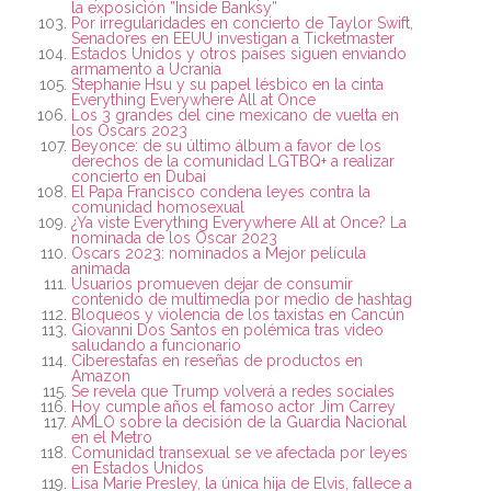
la exposición ”Inside Banksy”
Por irregularidades en concierto de Taylor Swift,
Senadores en EEUU investigan a Ticketmaster
Estados Unidos y otros países siguen enviando
armamento a Ucrania
Stephanie Hsu y su papel lésbico en la cinta
Everything Everywhere All at Once
Los 3 grandes del cine mexicano de vuelta en
los Oscars 2023
Beyonce: de su último álbum a favor de los
derechos de la comunidad LGTBQ+ a realizar
concierto en Dubai
El Papa Francisco condena leyes contra la
comunidad homosexual
¿Ya viste Everything Everywhere All at Once? La
nominada de los Oscar 2023
Oscars 2023: nominados a Mejor película
animada
Usuarios promueven dejar de consumir
contenido de multimedia por medio de hashtag
Bloqueos y violencia de los taxistas en Cancún
Giovanni Dos Santos en polémica tras video
saludando a funcionario
Ciberestafas en reseñas de productos en
Amazon
Se revela que Trump volverá a redes sociales
Hoy cumple años el famoso actor Jim Carrey
AMLO sobre la decisión de la Guardia Nacional
en el Metro
Comunidad transexual se ve afectada por leyes
en Estados Unidos
Lisa Marie Presley, la única hija de Elvis, fallece a