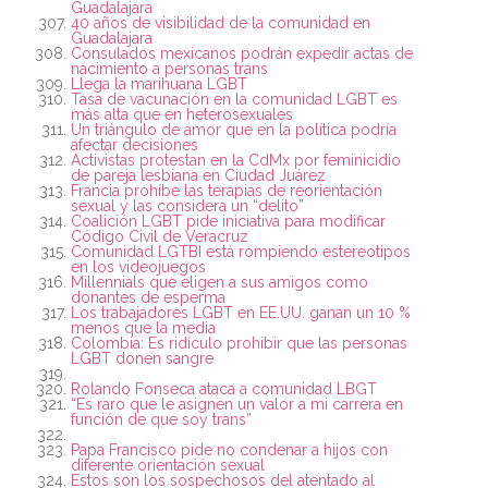
Guadalajara
40 años de visibilidad de la comunidad en
Guadalajara
Consulados mexicanos podrán expedir actas de
nacimiento a personas trans
Llega la marihuana LGBT
Tasa de vacunación en la comunidad LGBT es
más alta que en heterosexuales
Un triángulo de amor que en la política podría
afectar decisiones
Activistas protestan en la CdMx por feminicidio
de pareja lesbiana en Ciudad Juárez
Francia prohíbe las terapias de reorientación
sexual y las considera un “delito”
Coalición LGBT pide iniciativa para modificar
Código Civil de Veracruz
Comunidad LGTBI está rompiendo estereotipos
en los videojuegos
Millennials que eligen a sus amigos como
donantes de esperma
Los trabajadores LGBT en EE.UU. ganan un 10 %
menos que la media
Colombia: Es ridículo prohibir que las personas
LGBT donen sangre
Rolando Fonseca ataca a comunidad LBGT
“Es raro que le asignen un valor a mi carrera en
función de que soy trans”
Papa Francisco pide no condenar a hijos con
diferente orientación sexual
Estos son los sospechosos del atentado al