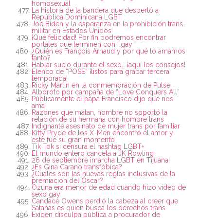
homosexual
La historia de la bandera que despertó a
República Dominicana LGBT
Joe Biden y la esperanza en la prohibición trans-
militar en Estados Unidos
¡Qué felicidad! Por fin podremos encontrar
portales que terminen con “.gay”
¿Quién es François Arnaud y por qué lo amamos
tanto?
Hablar sucio durante el sexo… ¡aquí los consejos!
Elenco de “POSE” ¡listos para grabar tercera
temporada!
Ricky Martin en la conmemoración de Pulse
Alboroto por campaña de “Love Conquers All”
Públicamente el papa Francisco dijo que nos
ama
Razones que matan, hombre no soportó la
relación de su hermana con hombre trans
Indignante asesinato de mujer trans por familiar
Kitty Pryde de los X-Men encontró el amor y
este fue su gran momento
Tik Tok si censura el hashtag LGBT+
El mundo entero cancela a JK Rowling
26 de septiembre ¡marcha LGBT en Tijuana!
¿Es Gina Carano transfóbica?
¿Cuáles son las nuevas reglas inclusivas de la
premiación del Óscar?
Ozuna era menor de edad cuando hizo video de
sexo gay
Candace Owens perdió la cabeza al creer que
Satanás es quien busca los derechos trans
Exigen disculpa pública a procurador de