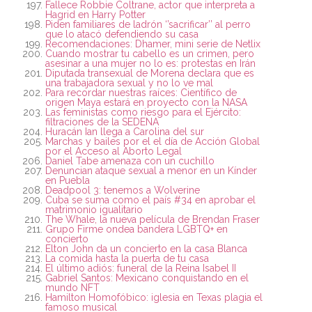
Fallece Robbie Coltrane, actor que interpreta a
Hagrid en Harry Potter
Piden familiares de ladrón ‘’sacrificar’’ al perro
que lo atacó defendiendo su casa
Recomendaciones: Dhamer, mini serie de Netlix
Cuando mostrar tu cabello es un crimen, pero
asesinar a una mujer no lo es: protestas en Irán
Diputada transexual de Morena declara que es
una trabajadora sexual y no lo ve mal
Para recordar nuestras raíces: Científico de
origen Maya estará en proyecto con la NASA
Las feministas como riesgo para el Ejército:
filtraciones de la SEDENA
Huracán Ian llega a Carolina del sur
Marchas y bailes por el el día de Acción Global
por el Acceso al Aborto Legal
Daniel Tabe amenaza con un cuchillo
Denuncian ataque sexual a menor en un Kínder
en Puebla
Deadpool 3: tenemos a Wolverine
Cuba se suma como el país #34 en aprobar el
matrimonio igualitario
The Whale, la nueva película de Brendan Fraser
Grupo Firme ondea bandera LGBTQ+ en
concierto
Elton John da un concierto en la casa Blanca
La comida hasta la puerta de tu casa
El último adiós: funeral de la Reina Isabel II
Gabriel Santos: Mexicano conquistando en el
mundo NFT
Hamilton Homofóbico: iglesia en Texas plagia el
famoso musical