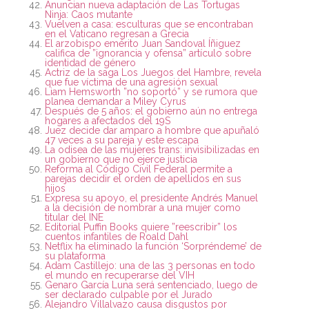
Anuncian nueva adaptación de Las Tortugas
Ninja: Caos mutante
Vuelven a casa: esculturas que se encontraban
en el Vaticano regresan a Grecia
El arzobispo emérito Juan Sandoval Íñiguez
califica de ”ignorancia y ofensa” artículo sobre
identidad de género
Actriz de la saga Los Juegos del Hambre, revela
que fue víctima de una agresión sexual
Liam Hemsworth ”no soportó” y se rumora que
planea demandar a Miley Cyrus
Después de 5 años: el gobierno aún no entrega
hogares a afectados del 19S
Juez decide dar amparo a hombre que apuñaló
47 veces a su pareja y este escapa
La odisea de las mujeres trans: invisibilizadas en
un gobierno que no ejerce justicia
Reforma al Código Civil Federal permite a
parejas decidir el orden de apellidos en sus
hijos
Expresa su apoyo, el presidente Andrés Manuel
a la decisión de nombrar a una mujer como
titular del INE
Editorial Puffin Books quiere ”reescribir” los
cuentos infantiles de Roald Dahl
Netflix ha eliminado la función ‘Sorpréndeme’ de
su plataforma
Adam Castillejo: una de las 3 personas en todo
el mundo en recuperarse del VIH
Genaro García Luna será sentenciado, luego de
ser declarado culpable por el Jurado
Alejandro Villalvazo causa disgustos por