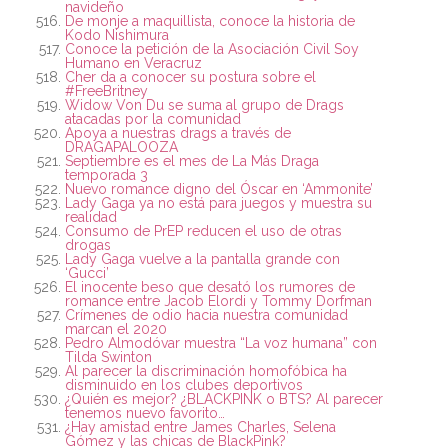
navideño
De monje a maquillista, conoce la historia de
Kodo Nishimura
Conoce la petición de la Asociación Civil Soy
Humano en Veracruz
Cher da a conocer su postura sobre el
#FreeBritney
Widow Von Du se suma al grupo de Drags
atacadas por la comunidad
Apoya a nuestras drags a través de
DRAGAPALOOZA
Septiembre es el mes de La Más Draga
temporada 3
Nuevo romance digno del Óscar en ‘Ammonite’
Lady Gaga ya no está para juegos y muestra su
realidad
Consumo de PrEP reducen el uso de otras
drogas
Lady Gaga vuelve a la pantalla grande con
‘Gucci’
El inocente beso que desató los rumores de
romance entre Jacob Elordi y Tommy Dorfman
Crímenes de odio hacia nuestra comunidad
marcan el 2020
Pedro Almodóvar muestra “La voz humana” con
Tilda Swinton
Al parecer la discriminación homofóbica ha
disminuido en los clubes deportivos
¿Quién es mejor? ¿BLACKPINK o BTS? Al parecer
tenemos nuevo favorito…
¿Hay amistad entre James Charles, Selena
Gómez y las chicas de BlackPink?