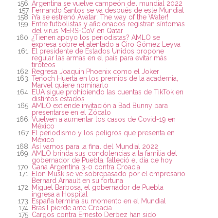
Argentina se vuelve campeón del mundial 2022
Fernando Santos se va después de este Mundial
¡Ya se estrenó Avatar: The way of the Water!
Entre futbolistas y aficionados registran síntomas
del virus MERS-CoV en Qatar
¿Tienen apoyo los periodistas? AMLO se
expresa sobre el atentado a Ciro Gómez Leyva
El presidente de Estados Unidos propone
regular las armas en el país para evitar más
tiroteos
Regresa Joaquin Phoenix como el Joker
Tenoch Huerta en los premios de la academia,
Marvel quiere nominarlo
EUA sigue prohibiendo las cuentas de TikTok en
distintos estados
AMLO extiende invitación a Bad Bunny para
presentarse en el Zócalo
Vuelven a aumentar los casos de Covid-19 en
México
El periodismo y los peligros que presenta en
México
Así vamos para la final del Mundial 2022
AMLO brinda sus condolencias a la familia del
gobernador de Puebla, falleció el día de hoy
Gana Argentina 3-0 contra Croacia
Elon Musk se ve sobrepasado por el empresario
Bernard Arnault en su fortuna
Miguel Barbosa, el gobernador de Puebla
ingresa a Hospital
España termina su momento en el Mundial
Brasil pierde ante Croacia
Cargos contra Ernesto Derbez han sido