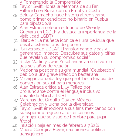
y Fomentando la Comprensión
Taylor Swift Honra la Memoria de su Fan
Fallecida en Brasil con un Emotivo Gesto
Betuky Camacho hace historia al registrarse
como primer candidato no binario en Puebla
para diputado/a
Alan Estrada celebra el triunfo de Wendy
Guevara en LCDLF y destaca la importancia de la
visibilidad LGBT+
“Barbie”: La muñeca icónica en una película que
desafía estereotipos de género
“Universidad UDLAP: ¡Transformando vidas y
generando impacto! Descubre sus datos y cifras
que revelan su compromiso social”
Ricky Martin y Jwan Yosef anuncian su divorcio
tras seis años de relación
Madonna pospone su gira mundial “Celebration”
debido a una grave infección bacteriana
Michigan aprueba ley que prohíbe la terapia de
conversión sexual para menores
Alan Estrada critica a Lilly Téllez por
pronunciarse contra el lenguaje inclusivo
durante la Marcha LGBT
Marchas del Orgullo Gay en México:
Celebración y lucha por la diversidad
Taylor Swift emociona a sus fans mexicanos con
su esperado regreso a los escenarios
La mujer que se vistió de hombre para jugar
fútbol
Inflación baja en mes de febrero a 7.62%
Muere Georgina Beyer, una pionera política
transgénero