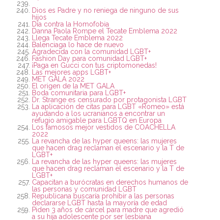
Dios es Padre y no reniega de ninguno de sus
hijos
Día contra la Homofobia
Danna Paola Rompe el Tecate Emblema 2022
Llega Tecate Emblema 2022
Balenciaga lo hace de nuevo
Agradecida con la comunidad LGBT+
Fashion Day para comunidad LGBT+
¡Paga en Gucci con tus criptomonedas!
Las mejores apps LGBT+
MET GALA 2022
El origen de la MET GALA
Boda comunitaria para LGBT+
Dr. Strange es censurado por protagonista LGBT
La aplicación de citas para LGBT «Romeo» está
ayudando a los ucranianos a encontrar un
refugio amigable para LGBTQ en Europa
Los famosos mejor vestidos de COACHELLA
2022
La revancha de las hyper queens: las mujeres
que hacen drag reclaman el escenario y la T de
LGBT+
La revancha de las hyper queens: las mujeres
que hacen drag reclaman el escenario y la T de
LGBT+
Capacitan a burócratas en derechos humanos de
las personas y comunidad LGBT
Republicana buscaría prohibir a las personas
declararse LGBT hasta la mayoría de edad
Piden 3 años de cárcel para madre que agredió
a su hija adolescente por ser lesbiana