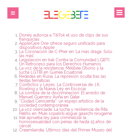
Disney autoriza a TikTok el uso de clips de sus
franquicias
AppleCare One ofrece seguro unificado para
dispositivos Apple
La Coronación de C-Pher en ‘La más draga: Solo
las más’
Legislación en Irak Contra la Comunidad LGBTI:
Un Retroceso para los Derechos Humanos
La voz de la resistencia: Melibea Obono y la
lucha LGTBI en Guinea Ecuatorial
Redadas en Rusia: La represión oculta tras las
fiestas temáticas
Conflictos y Leyes: La Controversia de J.K.
Rowling y la Nueva Ley en Escocia
La sombra de la discriminación: El arresto de
Manuel Guerrero Aviña en Qatar
“Ciudad Cenicienta”: un espejo artístico de la
sociedad contemporánea
La voz silenciada: La lucha y resiliencia de Rita
Patiño en ‘Muki sopalírili aligué gawíchi nirúgame
Irak aprueba ley para criminalizar la
homosexualidad con penas de hasta 15 años de
cárcel
Creamilandia: Últimos días del Primer Museo del