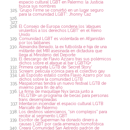
espacio cultural LGBT en Palermo: la Justicia
busca sus nombres
‘Grupo Firme se convirtió en un lugar seguro
para la comunidad LGBT’: Jhonny Caz
El Consejo de Europa condena los ‘ataques
virulentos a los derechos LGBT’ en el Reino
Unido
Comunidad LGBT es violentada en Afganistán
por los talibanes
Alexandra Benado, la ex futbolista e hija de una
militante del MIR asesinada en dictadura que
llega al Ministerio del Deporte
El descargo de Flavio Azzaro tras sus polémicos
dichos sobre el ataque al bar LGBTIQ+
Primera carpeta LGTB de ‘Secret Story’
Scream: película icónica para el colectivo gay
Lali Espósito estalló contra Flavio Azarro por sus
dichos sobre la comunidad LGTB
Maspalomas tendrá un nuevo festival LGTB de
invierno para fin de año
La firma de maquillaje Nyx lanza junto a
FELGTBI+ un programa de becas para personas
trans desempleadas
Intentaron incendiar el espacio cultural LGTB
Maricafé de Palermo
Los destinos valencianos, “sin complejos” para
recibir al segmento LGBT
Escritor de Superman ha donado dinero a
causas LGBT por cada amenaza homofóbica
Creará Comunidad San Aelredo padrón de