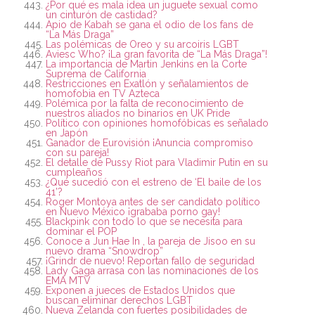
¿Por qué es mala idea un juguete sexual como
un cinturón de castidad?
Apio de Kabah se gana el odio de los fans de
“La Más Draga”
Las polémicas de Oreo y su arcoiris LGBT
Aviesc Who? ¡La gran favorita de “La Más Draga”!
La importancia de Martin Jenkins en la Corte
Suprema de California
Restricciones en Exatlón y señalamientos de
homofobia en TV Azteca
Polémica por la falta de reconocimiento de
nuestros aliados no binarios en UK Pride
Político con opiniones homofóbicas es señalado
en Japón
Ganador de Eurovisión ¡Anuncia compromiso
con su pareja!
El detalle de Pussy Riot para Vladimir Putin en su
cumpleaños
¿Qué sucedió con el estreno de ‘El baile de los
41’?
Roger Montoya antes de ser candidato político
en Nuevo México ¡grababa porno gay!
Blackpink con todo lo que se necesita para
dominar el POP
Conoce a Jun Hae In , la pareja de Jisoo en su
nuevo drama “Snowdrop”
¡Grindr de nuevo! Reportan fallo de seguridad
Lady Gaga arrasa con las nominaciones de los
EMA MTV
Exponen a jueces de Estados Unidos que
buscan eliminar derechos LGBT
Nueva Zelanda con fuertes posibilidades de