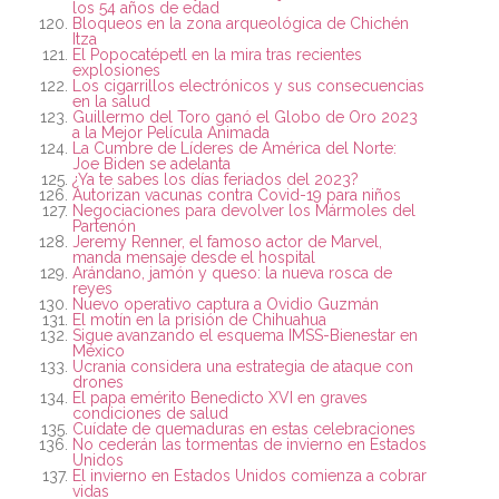
los 54 años de edad
Bloqueos en la zona arqueológica de Chichén
Itza
El Popocatépetl en la mira tras recientes
explosiones
Los cigarrillos electrónicos y sus consecuencias
en la salud
Guillermo del Toro ganó el Globo de Oro 2023
a la Mejor Película Animada
La Cumbre de Líderes de América del Norte:
Joe Biden se adelanta
¿Ya te sabes los días feriados del 2023?
Autorizan vacunas contra Covid-19 para niños
Negociaciones para devolver los Mármoles del
Partenón
Jeremy Renner, el famoso actor de Marvel,
manda mensaje desde el hospital
Arándano, jamón y queso: la nueva rosca de
reyes
Nuevo operativo captura a Ovidio Guzmán
El motín en la prisión de Chihuahua
Sigue avanzando el esquema IMSS-Bienestar en
México
Ucrania considera una estrategia de ataque con
drones
El papa emérito Benedicto XVI en graves
condiciones de salud
Cuídate de quemaduras en estas celebraciones
No cederán las tormentas de invierno en Estados
Unidos
El invierno en Estados Unidos comienza a cobrar
vidas