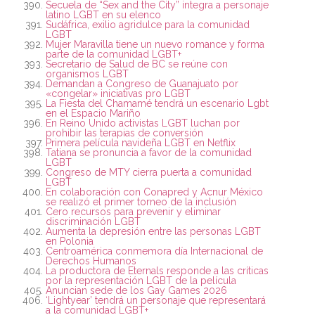
Secuela de “Sex and the City” integra a personaje
latino LGBT en su elenco
Sudáfrica, exilio agridulce para la comunidad
LGBT
Mujer Maravilla tiene un nuevo romance y forma
parte de la comunidad LGBT+
Secretario de Salud de BC se reúne con
organismos LGBT
Demandan a Congreso de Guanajuato por
«congelar» iniciativas pro LGBT
La Fiesta del Chamamé tendrá un escenario Lgbt
en el Espacio Mariño
En Reino Unido activistas LGBT luchan por
prohibir las terapias de conversión
Primera película navideña LGBT en Netflix
Tatiana se pronuncia a favor de la comunidad
LGBT
Congreso de MTY cierra puerta a comunidad
LGBT
En colaboración con Conapred y Acnur México
se realizó el primer torneo de la inclusión
Cero recursos para prevenir y eliminar
discriminación LGBT
Aumenta la depresión entre las personas LGBT
en Polonia
Centroamérica conmemora día Internacional de
Derechos Humanos
La productora de Eternals responde a las críticas
por la representación LGBT de la película
Anuncian sede de los Gay Games 2026
‘Lightyear’ tendrá un personaje que representará
a la comunidad LGBT+