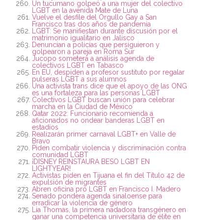
Un tucumano golpeó a una mujer del colectivo
LGBT en la avenida Mate de Luna
Vuelve el desfile del Orgullo Gay a San
Francisco tras dos años de pandemia
LGBT: Se manifiestan durante discusión por el
matrimonio igualitario en Jalisco
Denuncian a policías que persiguieron y
golpearon a pareja en Roma Sur
Jucopo someterá a análisis agenda de
colectivos LGBT en Tabasco
En EU, despiden a profesor sustituto por regalar
pulseras LGBT a sus alumnos
Una activista trans dice que el apoyo de las ONG
es una fortaleza para las personas LGBT
Colectivos LGBT buscan unión para celebrar
marcha en la Ciudad de México
Qatar 2022: Funcionario recomienda a
aficionados no ondear banderas LGBT en
estadios
Realizarán primer carnaval LGBT+ en Valle de
Bravo
Piden combatir violencia y discriminación contra
comunidad LGBT
¡DISNEY REINSTAURA BESO LGBT EN
LIGHTYEAR!
Activistas piden en Tijuana el fin del Título 42 de
expulsión de migrantes
Abren oficina pro LGBT en Francisco I. Madero
Senado pondera agenda sinaloense para
erradicar la violencia de género
Lia Thomas, la primera nadadora transgénero en
ganar una competencia universitaria de élite en