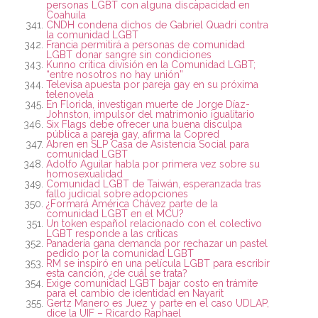
personas LGBT con alguna discapacidad en
Coahuila
CNDH condena dichos de Gabriel Quadri contra
la comunidad LGBT
Francia permitirá a personas de comunidad
LGBT donar sangre sin condiciones
Kunno critica división en la Comunidad LGBT;
“entre nosotros no hay unión”
Televisa apuesta por pareja gay en su próxima
telenovela
En Florida, investigan muerte de Jorge Díaz-
Johnston, impulsor del matrimonio igualitario
Six Flags debe ofrecer una buena disculpa
pública a pareja gay, afirma la Copred
Abren en SLP Casa de Asistencia Social para
comunidad LGBT
Adolfo Aguilar habla por primera vez sobre su
homosexualidad
Comunidad LGBT de Taiwán, esperanzada tras
fallo judicial sobre adopciones
¿Formará América Chávez parte de la
comunidad LGBT en el MCU?
Un token español relacionado con el colectivo
LGBT responde a las críticas
Panadería gana demanda por rechazar un pastel
pedido por la comunidad LGBT
RM se inspiró en una película LGBT para escribir
esta canción, ¿de cuál se trata?
Exige comunidad LGBT bajar costo en trámite
para el cambio de identidad en Nayarit
Gertz Manero es Juez y parte en el caso UDLAP,
dice la UIF – Ricardo Raphael