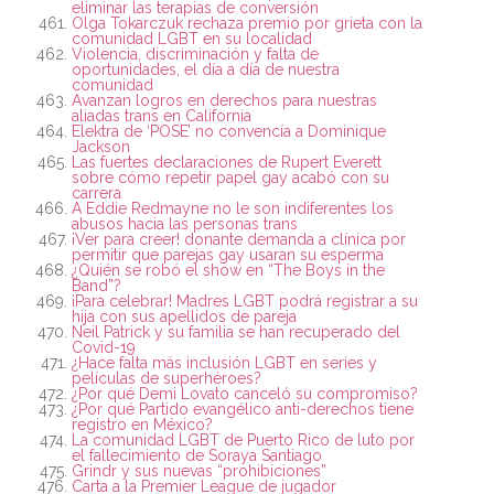
eliminar las terapias de conversión
Olga Tokarczuk rechaza premio por grieta con la
comunidad LGBT en su localidad
Violencia, discriminación y falta de
oportunidades, el día a día de nuestra
comunidad
Avanzan logros en derechos para nuestras
aliadas trans en California
Elektra de ‘POSE’ no convencía a Dominique
Jackson
Las fuertes declaraciones de Rupert Everett
sobre cómo repetir papel gay acabó con su
carrera
A Eddie Redmayne no le son indiferentes los
abusos hacia las personas trans
¡Ver para creer! donante demanda a clínica por
permitir que parejas gay usaran su esperma
¿Quién se robó el show en “The Boys in the
Band”?
¡Para celebrar! Madres LGBT podrá registrar a su
hija con sus apellidos de pareja
Neil Patrick y su familia se han recuperado del
Covid-19
¿Hace falta más inclusión LGBT en series y
películas de superhéroes?
¿Por qué Demi Lovato canceló su compromiso?
¿Por qué Partido evangélico anti-derechos tiene
registro en México?
La comunidad LGBT de Puerto Rico de luto por
el fallecimiento de Soraya Santiago
Grindr y sus nuevas “prohibiciones”
Carta a la Premier League de jugador