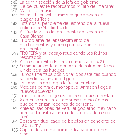
La administración de la jefa de gobierno
De películas: te recordamos ”Al filo del mañana”
Matilda: el musical
Yasmín Esquivel, la ministra que acusan de
plagiar su Tesis
Estamos al pendiente del estreno de la nueva
película de Netflix: Ruido
Así fue la visita del presidente de Ucrania a la
Casa Blanca
El problema del abastecimiento de
medicamentos y como planea afrontarlo el
presidente
PROFEPA y su trabajo reubicando los felinos
rescatados
Así celebró Billie Eilish su cumpleaños #21
Se sigue uniendo el personal de salud en Reino
Unido para las huelgas
Europa intentaba posicionar dos satélites cuando
se perdió su lanzador ligero
Estados Unidos logra la fusión nuclear
Medidas contra el monopolio: Amazon llega a
nuevos acuerdos
Trabajadores indígenas: los retos que enfrentan
Xiaomi se suma a las empresas tecnológicas
que comienzan recortes de personal
Ante acusaciones de Perú, el gobierno mexicano
admite dar asilo a familia del ex presidente de
Perú
Descartan duplicado de boletos en concierto de
Bad Bunny
Capital de Ucrania bombardeada por drones
rusos