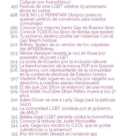
Culiacán por homofóbico
Festival de cine LGBT celebra 25 aniversario
ahora en online
¡QUE NO LO PERMITAN! Obispos polacos
quieren centros de conversión para nuestra
comunidad
Conoce los mejores bares Gay en Buenos Aires
Conoce TODOS los tipos de familia que existen
Tu próximo destino podría ser ¡Valencia! Con el
Gay Beach Festival
Britney Spears da su versión de los culpables
del #FREEBritney
Nikolái Alexéyev levanta la voz en Rusia por
asesinato de joven LGBT
La lucha de Ecuador por la inclusión laboral
La transformación de la músca POP por Erasure
Seguimos con representante de la comunidad
en la contienda electoral de Estados Unidos
Vladimir Putin sigue en su lucha por negarle sus
derechos a nuestras aliadas transexuales
El día que Zac Efron se enamoró de una mortal
¡Qué triste! YouTuber Ethan Peters muere a los 17
años
Adam Driver se une a Lady Gaga para la película
Gucci
La comunidad LGBT olvidada por el gobierno
de AMLO
Batalla legal LGBT perdida contra la homofobia
Conoce la historia de Justin Morissette
Lady Gaga nos mostró lo COOL que es portar
cubrebocas ¡y la amamos!
¡Por fin! Kristen Stewart en romance gay