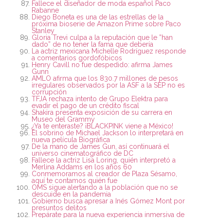
Fallece el diseñador de moda español Paco
Rabanne
Diego Boneta es una de las estrellas de la
próxima bioserie de Amazon Prime sobre Paco
Stanley
Gloria Trevi culpa a la reputación que le ”han
dado” de no tener la fama que debería
La actriz mexicana Michelle Rodríguez responde
a comentarios gordofóbicos
Henry Cavill no fue despedido: afirma James
Gunn
AMLO afirma que los 830.7 millones de pesos
irregulares observados por la ASF a la SEP no es
corrupción
TFJA rechaza intento de Grupo Elektra para
evadir el pago de un crédito fiscal
Shakira presenta exposición de su carrera en
Museo del Grammy
¿Ya te enteraste? ¡BLACKPINK viene a México!
El sobrino de Michael Jackson lo interpretará en
nueva película Biográfica
De la mano de James Gun, así continuará el
universo cinematográfico de DC
Fallece la actriz Lisa Loring, quién interpretó a
Merlina Addams en los años 60
Conmemoramos al creador de Plaza Sésamo,
aquí te contamos quién fue
OMS sigue alertando a la población que no se
descuide en la pandemia
Gobierno busca apresar a Inés Gómez Mont por
presuntos delitos
Prepárate para la nueva experiencia inmersiva de