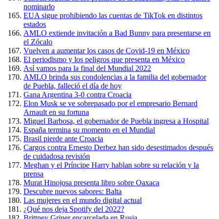
nominarlo
EUA sigue prohibiendo las cuentas de TikTok en distintos
estados
AMLO extiende invitación a Bad Bunny para presentarse en
el Zócalo
Vuelven a aumentar los casos de Covid-19 en México
El periodismo y los peligros que presenta en México
Así vamos para la final del Mundial 2022
AMLO brinda sus condolencias a la familia del gobernador
de Puebla, falleció el día de hoy
Gana Argentina 3-0 contra Croacia
Elon Musk se ve sobrepasado por el empresario Bernard
Arnault en su fortuna
Miguel Barbosa, el gobernador de Puebla ingresa a Hospital
España termina su momento en el Mundial
Brasil pierde ante Croacia
Cargos contra Ernesto Derbez han sido desestimados después
de cuidadosa revisión
Meghan y el Príncipe Harry hablan sobre su relación y la
prensa
Murat Hinojosa presenta libro sobre Oaxaca
Descubre nuevos sabores: Balta
Las mujeres en el mundo digital actual
¿Qué nos deja Spotify del 2022?
Brittney Griner encarcelada en Rusia