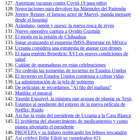
Autorizan vacunas contra Covid-19 para niños
Negociaciones para devolver los Mármoles del Partenón
Jeremy Renner, el famoso actor de Marvel, manda mensaje
desde el hospital
Arándano, jamón y queso: la nueva rosca de reyes
Nuevo operativo captura a Ovidio Guzmán
El motín en la prisión de Chihuahua
Sigue avanzando el esquema IMSS-Bienestar en México
Ucrania considera una estrategia de ataque con drones
El papa emérito Benedicto XVI en graves condiciones de
salud
Cuídate de quemaduras en estas celebraciones
No cederán las tormentas de invierno en Estados Unidos
El invierno en Estados Unidos comienza a cobrar vidas
La administración de la jefa de gobierno
De películas: te recordamos ”Al filo del mañana”
Matilda: el musical
Yasmín Esquivel, la ministra que acusan de plagiar su Tesis
Estamos al pendiente del estreno de la nueva película de
Netflix: Ruido
Así fue la visita del presidente de Ucrania a la Casa Blanca
El problema del abastecimiento de medicamentos y como
planea afrontarlo el presidente
PROFEPA y su trabajo reubicando los felinos rescatados
Así celebró Billie Eilish su cumpleaños #21