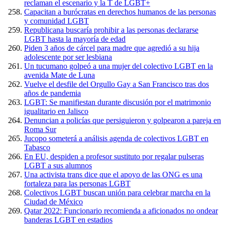
reclaman el escenario y la T de LGBT+
Capacitan a burócratas en derechos humanos de las personas
y comunidad LGBT
Republicana buscaría prohibir a las personas declararse
LGBT hasta la mayoría de edad
Piden 3 años de cárcel para madre que agredió a su hija
adolescente por ser lesbiana
Un tucumano golpeó a una mujer del colectivo LGBT en la
avenida Mate de Luna
Vuelve el desfile del Orgullo Gay a San Francisco tras dos
años de pandemia
LGBT: Se manifiestan durante discusión por el matrimonio
igualitario en Jalisco
Denuncian a policías que persiguieron y golpearon a pareja en
Roma Sur
Jucopo someterá a análisis agenda de colectivos LGBT en
Tabasco
En EU, despiden a profesor sustituto por regalar pulseras
LGBT a sus alumnos
Una activista trans dice que el apoyo de las ONG es una
fortaleza para las personas LGBT
Colectivos LGBT buscan unión para celebrar marcha en la
Ciudad de México
Qatar 2022: Funcionario recomienda a aficionados no ondear
banderas LGBT en estadios