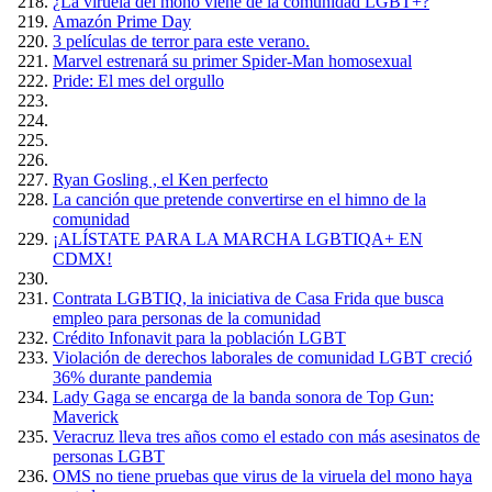
¿La viruela del mono viene de la comunidad LGBT+?
Amazón Prime Day
3 películas de terror para este verano.
Marvel estrenará su primer Spider-Man homosexual
Pride: El mes del orgullo
Ryan Gosling , el Ken perfecto
La canción que pretende convertirse en el himno de la
comunidad
¡ALÍSTATE PARA LA MARCHA LGBTIQA+ EN
CDMX!
Contrata LGBTIQ, la iniciativa de Casa Frida que busca
empleo para personas de la comunidad
Crédito Infonavit para la población LGBT
Violación de derechos laborales de comunidad LGBT creció
36% durante pandemia
Lady Gaga se encarga de la banda sonora de Top Gun:
Maverick
Veracruz lleva tres años como el estado con más asesinatos de
personas LGBT
OMS no tiene pruebas que virus de la viruela del mono haya