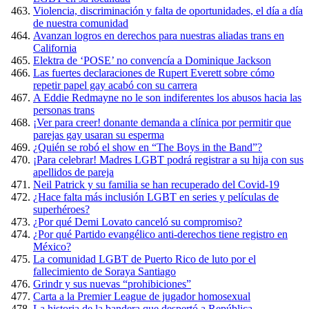
Violencia, discriminación y falta de oportunidades, el día a día
de nuestra comunidad
Avanzan logros en derechos para nuestras aliadas trans en
California
Elektra de ‘POSE’ no convencía a Dominique Jackson
Las fuertes declaraciones de Rupert Everett sobre cómo
repetir papel gay acabó con su carrera
A Eddie Redmayne no le son indiferentes los abusos hacia las
personas trans
¡Ver para creer! donante demanda a clínica por permitir que
parejas gay usaran su esperma
¿Quién se robó el show en “The Boys in the Band”?
¡Para celebrar! Madres LGBT podrá registrar a su hija con sus
apellidos de pareja
Neil Patrick y su familia se han recuperado del Covid-19
¿Hace falta más inclusión LGBT en series y películas de
superhéroes?
¿Por qué Demi Lovato canceló su compromiso?
¿Por qué Partido evangélico anti-derechos tiene registro en
México?
La comunidad LGBT de Puerto Rico de luto por el
fallecimiento de Soraya Santiago
Grindr y sus nuevas “prohibiciones”
Carta a la Premier League de jugador homosexual
La historia de la bandera que despertó a República