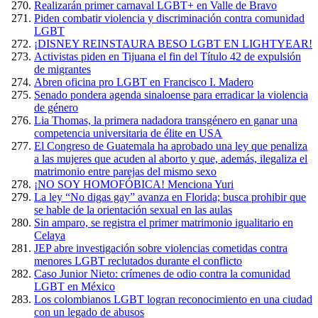
Realizarán primer carnaval LGBT+ en Valle de Bravo
Piden combatir violencia y discriminación contra comunidad
LGBT
¡DISNEY REINSTAURA BESO LGBT EN LIGHTYEAR!
Activistas piden en Tijuana el fin del Título 42 de expulsión
de migrantes
Abren oficina pro LGBT en Francisco I. Madero
Senado pondera agenda sinaloense para erradicar la violencia
de género
Lia Thomas, la primera nadadora transgénero en ganar una
competencia universitaria de élite en USA
El Congreso de Guatemala ha aprobado una ley que penaliza
a las mujeres que acuden al aborto y que, además, ilegaliza el
matrimonio entre parejas del mismo sexo
¡NO SOY HOMOFÓBICA! Menciona Yuri
La ley “No digas gay” avanza en Florida; busca prohibir que
se hable de la orientación sexual en las aulas
Sin amparo, se registra el primer matrimonio igualitario en
Celaya
JEP abre investigación sobre violencias cometidas contra
menores LGBT reclutados durante el conflicto
Caso Junior Nieto: crímenes de odio contra la comunidad
LGBT en México
Los colombianos LGBT logran reconocimiento en una ciudad
con un legado de abusos