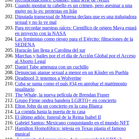
Cuando mostrar tu cabello es un crimen, pero asesinar a una
mujer no lo es: protestas en Irán
Diputada transexual de Morena declara que es una trabajadora
sexual y no lo ve mal
Para recordar nuestras raíces: Científico de origen Maya estará
en proyecto con la NASA
Las feministas como riesgo para el Ejército: filtraciones de la
SEDENA
Huracán Ian llega a Carolina del sur
Marchas y bailes por el el día de Acción Global por el Acceso
al Aborto Legal
Daniel Tabe amenaza con un cuchillo
Denuncian ataque sexual a menor en un Kínder en Puebla
Deadpool 3: tenemos a Wolverine
Cuba se suma como el país #34 en aprobar el matrimonio
igualitario
The Whale, la nueva película de Brendan Fraser
Grupo Firme ondea bandera LGBTQ+ en concierto
Elton John da un concierto en la casa Blanca
La comida hasta la puerta de tu casa
El último adiós: funeral de la Reina Isabel II
Gabriel Santos: Mexicano conquistando en el mundo NFT
Hamilton Homofóbico: iglesia en Texas plagia el famoso
musical