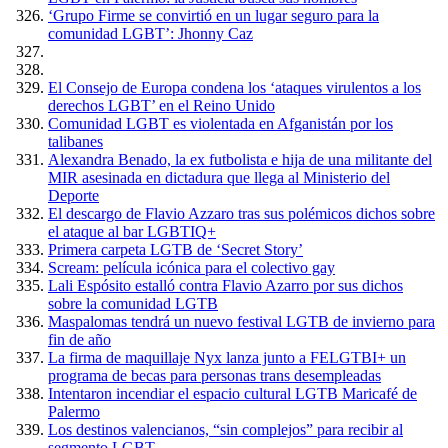
‘Grupo Firme se convirtió en un lugar seguro para la
comunidad LGBT’: Jhonny Caz
El Consejo de Europa condena los ‘ataques virulentos a los
derechos LGBT’ en el Reino Unido
Comunidad LGBT es violentada en Afganistán por los
talibanes
Alexandra Benado, la ex futbolista e hija de una militante del
MIR asesinada en dictadura que llega al Ministerio del
Deporte
El descargo de Flavio Azzaro tras sus polémicos dichos sobre
el ataque al bar LGBTIQ+
Primera carpeta LGTB de ‘Secret Story’
Scream: película icónica para el colectivo gay
Lali Espósito estalló contra Flavio Azarro por sus dichos
sobre la comunidad LGTB
Maspalomas tendrá un nuevo festival LGTB de invierno para
fin de año
La firma de maquillaje Nyx lanza junto a FELGTBI+ un
programa de becas para personas trans desempleadas
Intentaron incendiar el espacio cultural LGTB Maricafé de
Palermo
Los destinos valencianos, “sin complejos” para recibir al
segmento LGBT