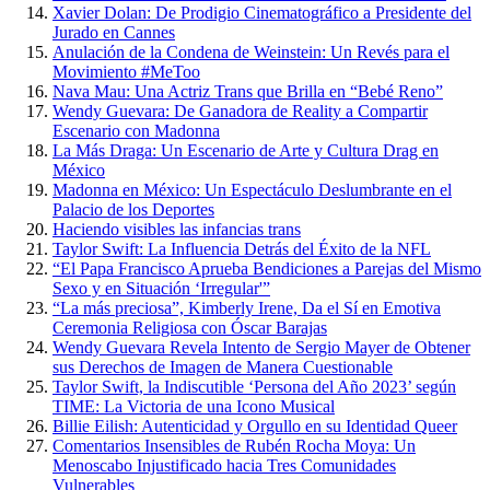
Xavier Dolan: De Prodigio Cinematográfico a Presidente del
Jurado en Cannes
Anulación de la Condena de Weinstein: Un Revés para el
Movimiento #MeToo
Nava Mau: Una Actriz Trans que Brilla en “Bebé Reno”
Wendy Guevara: De Ganadora de Reality a Compartir
Escenario con Madonna
La Más Draga: Un Escenario de Arte y Cultura Drag en
México
Madonna en México: Un Espectáculo Deslumbrante en el
Palacio de los Deportes
Haciendo visibles las infancias trans
Taylor Swift: La Influencia Detrás del Éxito de la NFL
“El Papa Francisco Aprueba Bendiciones a Parejas del Mismo
Sexo y en Situación ‘Irregular'”
“La más preciosa”, Kimberly Irene, Da el Sí en Emotiva
Ceremonia Religiosa con Óscar Barajas
Wendy Guevara Revela Intento de Sergio Mayer de Obtener
sus Derechos de Imagen de Manera Cuestionable
Taylor Swift, la Indiscutible ‘Persona del Año 2023’ según
TIME: La Victoria de una Icono Musical
Billie Eilish: Autenticidad y Orgullo en su Identidad Queer
Comentarios Insensibles de Rubén Rocha Moya: Un
Menoscabo Injustificado hacia Tres Comunidades
Vulnerables