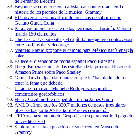
de Fernando Becerril
Beyonce se convierte en la artista más condecorada en la
historia de los premios de la música: Grammy
El Universal se ve involucrado en casos de soborno con
Genaro García Luna
Para ayudar en el rescate de las personas en Turquía: México
manda 150 elementos
The Last of Us: su éxito y el capítulo que generó controversia
entre los fans del videojuego
Marcelo Ebrard propone el cambio para México hacía energía
solar
Fallece el diseñador de moda español Paco Rabanne
Diego Boneta es una de las estrellas de la próxima bioserie de
Amazon Prime sobre Paco Stanley
Gloria Trevi culpa a la reputación que le ”han dado” de no
tener la fama que debería
La actriz mexicana Michelle Rodríguez responde a
comentarios gordofóbicos
Henry Cavill no fue despedido: afirma James Gunn
AMLO afirma que los 830.7 millones de pesos irregulares
observados por la ASF a la SEP no es corrupción
TFJA rechaza intento de Grupo Elektra para evadir el pago de
un crédito fiscal
Shakira presenta exposición de su carrera en Museo del
Grammy