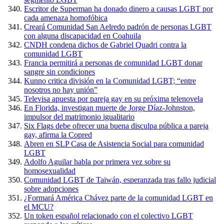
Escritor de Superman ha donado dinero a causas LGBT por
cada amenaza homofóbica
Creará Comunidad San Aelredo padrón de personas LGBT
con alguna discapacidad en Coahuila
CNDH condena dichos de Gabriel Quadri contra la
comunidad LGBT
Francia permitirá a personas de comunidad LGBT donar
sangre sin condiciones
Kunno critica división en la Comunidad LGBT; “entre
nosotros no hay unión”
Televisa apuesta por pareja gay en su próxima telenovela
En Florida, investigan muerte de Jorge Díaz-Johnston,
impulsor del matrimonio igualitario
Six Flags debe ofrecer una buena disculpa pública a pareja
gay, afirma la Copred
Abren en SLP Casa de Asistencia Social para comunidad
LGBT
Adolfo Aguilar habla por primera vez sobre su
homosexualidad
Comunidad LGBT de Taiwán, esperanzada tras fallo judicial
sobre adopciones
¿Formará América Chávez parte de la comunidad LGBT en
el MCU?
Un token español relacionado con el colectivo LGBT