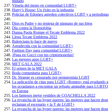
mutado
Viruela del mono en comunidad LGBT+
Harry’s House: Un éxito en la industria
Policías de Edomex agreden colectivos LGBT y a periodistas
Dios es Padre y no reniega de ninguno de sus hijos
Día contra la Homofobia
Danna Paola Rompe el Tecate Emblema 2022
Llega Tecate Emblema 2022
Balenciaga lo hace de nuevo
Agradecida con la comunidad LGBT+
Fashion Day para comunidad LGBT+
¡Paga en Gucci con tus criptomonedas!
Las mejores apps LGBT+
MET GALA 2022
El origen de la MET GALA
Boda comunitaria para LGBT+
Dr. Strange es censurado por protagonista LGBT
La aplicación de citas para LGBT «Romeo» está ayudando a
los ucranianos a encontrar un refugio amigable para LGBTQ
en Europa
Los famosos mejor vestidos de COACHELLA 2022
La revancha de las hyper queens: las mujeres que hacen drag
reclaman el escenario y la T de LGBT+
La revancha de las hyper queens: las mujeres que hacen drag