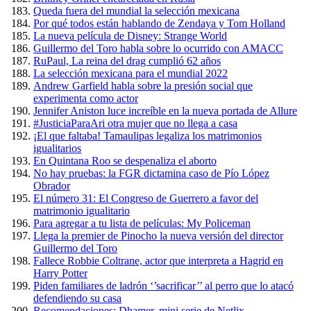
Queda fuera del mundial la selección mexicana
Por qué todos están hablando de Zendaya y Tom Holland
La nueva película de Disney: Strange World
Guillermo del Toro habla sobre lo ocurrido con AMACC
RuPaul, La reina del drag cumplió 62 años
La selección mexicana para el mundial 2022
Andrew Garfield habla sobre la presión social que
experimenta como actor
Jennifer Aniston luce increíble en la nueva portada de Allure
#JusticiaParaAri otra mujer que no llega a casa
¡El que faltaba! Tamaulipas legaliza los matrimonios
igualitarios
En Quintana Roo se despenaliza el aborto
No hay pruebas: la FGR dictamina caso de Pío López
Obrador
El número 31: El Congreso de Guerrero a favor del
matrimonio igualitario
Para agregar a tu lista de películas: My Policeman
Llega la premier de Pinocho la nueva versión del director
Guillermo del Toro
Fallece Robbie Coltrane, actor que interpreta a Hagrid en
Harry Potter
Piden familiares de ladrón ‘’sacrificar’’ al perro que lo atacó
defendiendo su casa
Recomendaciones: Dhamer, mini serie de Netlix