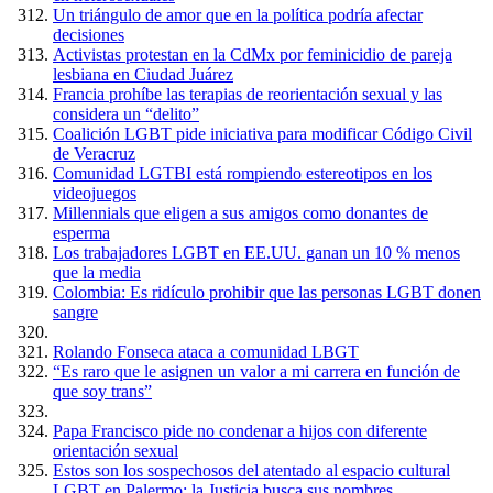
Un triángulo de amor que en la política podría afectar
decisiones
Activistas protestan en la CdMx por feminicidio de pareja
lesbiana en Ciudad Juárez
Francia prohíbe las terapias de reorientación sexual y las
considera un “delito”
Coalición LGBT pide iniciativa para modificar Código Civil
de Veracruz
Comunidad LGTBI está rompiendo estereotipos en los
videojuegos
Millennials que eligen a sus amigos como donantes de
esperma
Los trabajadores LGBT en EE.UU. ganan un 10 % menos
que la media
Colombia: Es ridículo prohibir que las personas LGBT donen
sangre
Rolando Fonseca ataca a comunidad LBGT
“Es raro que le asignen un valor a mi carrera en función de
que soy trans”
Papa Francisco pide no condenar a hijos con diferente
orientación sexual
Estos son los sospechosos del atentado al espacio cultural
LGBT en Palermo: la Justicia busca sus nombres