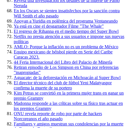
Revela una investigación los detalles de la muerte de Pablo
Neruda
En los Oscars se sienten insatisfechos por la sanción contra
Will Smith el año pasado
Apoyan a Yuridia en polémica del programa Ventaneando
Ya está en cine el desgarrador Filme ”The Whale”
El regreso de Rihanna en el medio tiempo del Super Bowl
Netflix no presta atención a sus usuarios e impone sus nuevas
políticas
AMLO: Porque la inflación no es un problema de México
Equipo mexicano de béisbol pierde en Serie del Caribe
Caracas 2023.
44 Feria Internacional del Libro del Palacio de Minería
Retiran episodio de Los Simpson en China por referencias
”inapropiadas”
Aguacate: de la deforestación en Michoacán al Super Bowl
El director técnico del club de fútbol Yeni Malatyaspor
confirma la muerte de su portero
Kim Petras se convirtió en la primera mujer trans en ganar un
premio Grammy
Madonna responde a las críticas sobre su físico tras actuar en
los premios Grammy
ONU revela reporte de robo por parte de hackers
Norcoreanos el año pasado
Familiares y amigos muestran sus condolencias por la muerte