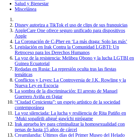
Salud y Bienestar
Miscelánea
Disney autoriza a TikTok el uso de clips de sus franquicias
AppleCare One ofrece seguro unificado para dispositivos
Apple
La Coronación de C-Pher en ‘La más draga: Solo las más’
Legislación en Irak Contra la Comunidad LGBTI: Un
Retroceso para los Derechos Humanos
La voz de la resistencia: Melibea Obono y la lucha LGTBI en
Guinea Ecuatorial
Redadas en Rusia: La represión oculta tras las fiestas
temáticas
Conflictos y Leyes: La Controversia de J.K. Rowling y la
Nueva Ley en Escocia
La sombra de la discriminación: El arresto de Manuel
Guerrero Aviña en Qatar
“Ciudad Cenicienta”: un espejo artístico de la sociedad
contemporánea
La voz silenciada: La lucha y resiliencia de Rita Patiño en
‘Muki sopalírili aligué gawíchi nirúgame
Irak aprueba ley para criminalizar la homosexualidad con
penas de hasta 15 años de cárcel
Creamilandia: Últimos días del Primer Museo del Helado