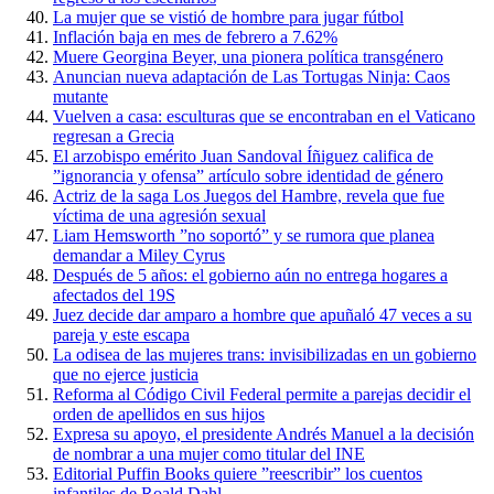
La mujer que se vistió de hombre para jugar fútbol
Inflación baja en mes de febrero a 7.62%
Muere Georgina Beyer, una pionera política transgénero
Anuncian nueva adaptación de Las Tortugas Ninja: Caos
mutante
Vuelven a casa: esculturas que se encontraban en el Vaticano
regresan a Grecia
El arzobispo emérito Juan Sandoval Íñiguez califica de
”ignorancia y ofensa” artículo sobre identidad de género
Actriz de la saga Los Juegos del Hambre, revela que fue
víctima de una agresión sexual
Liam Hemsworth ”no soportó” y se rumora que planea
demandar a Miley Cyrus
Después de 5 años: el gobierno aún no entrega hogares a
afectados del 19S
Juez decide dar amparo a hombre que apuñaló 47 veces a su
pareja y este escapa
La odisea de las mujeres trans: invisibilizadas en un gobierno
que no ejerce justicia
Reforma al Código Civil Federal permite a parejas decidir el
orden de apellidos en sus hijos
Expresa su apoyo, el presidente Andrés Manuel a la decisión
de nombrar a una mujer como titular del INE
Editorial Puffin Books quiere ”reescribir” los cuentos
infantiles de Roald Dahl