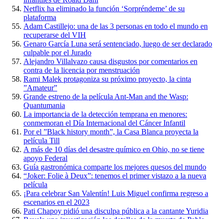
Netflix ha eliminado la función ‘Sorpréndeme’ de su
plataforma
Adam Castillejo: una de las 3 personas en todo el mundo en
recuperarse del VIH
Genaro García Luna será sentenciado, luego de ser declarado
culpable por el Jurado
Alejandro Villalvazo causa disgustos por comentarios en
contra de la licencia por menstruación
Rami Malek protagoniza su próximo proyecto, la cinta
”Amateur”
Grande estreno de la película Ant-Man and the Wasp:
Quantumania
La importancia de la detección temprana en menores:
conmemoran el Día Internacional del Cáncer Infantil
Por el ”Black history month”, la Casa Blanca proyecta la
película Till
A más de 10 días del desastre químico en Ohio, no se tiene
apoyo Federal
Guía gastronómica comparte los mejores quesos del mundo
“Joker: Folie à Deux”: tenemos el primer vistazo a la nueva
película
¡Para celebrar San Valentín! Luis Miguel confirma regreso a
escenarios en el 2023
Pati Chapoy pidió una disculpa pública a la cantante Yuridia