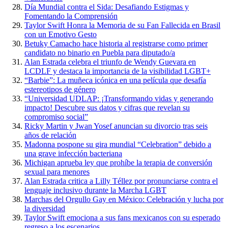
Día Mundial contra el Sida: Desafiando Estigmas y
Fomentando la Comprensión
Taylor Swift Honra la Memoria de su Fan Fallecida en Brasil
con un Emotivo Gesto
Betuky Camacho hace historia al registrarse como primer
candidato no binario en Puebla para diputado/a
Alan Estrada celebra el triunfo de Wendy Guevara en
LCDLF y destaca la importancia de la visibilidad LGBT+
“Barbie”: La muñeca icónica en una película que desafía
estereotipos de género
“Universidad UDLAP: ¡Transformando vidas y generando
impacto! Descubre sus datos y cifras que revelan su
compromiso social”
Ricky Martin y Jwan Yosef anuncian su divorcio tras seis
años de relación
Madonna pospone su gira mundial “Celebration” debido a
una grave infección bacteriana
Michigan aprueba ley que prohíbe la terapia de conversión
sexual para menores
Alan Estrada critica a Lilly Téllez por pronunciarse contra el
lenguaje inclusivo durante la Marcha LGBT
Marchas del Orgullo Gay en México: Celebración y lucha por
la diversidad
Taylor Swift emociona a sus fans mexicanos con su esperado
regreso a los escenarios