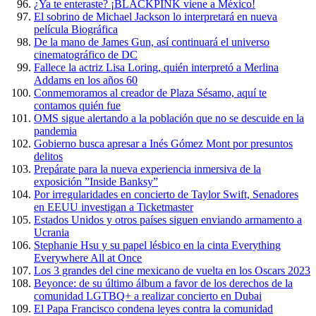
¿Ya te enteraste? ¡BLACKPINK viene a México!
El sobrino de Michael Jackson lo interpretará en nueva
película Biográfica
De la mano de James Gun, así continuará el universo
cinematográfico de DC
Fallece la actriz Lisa Loring, quién interpretó a Merlina
Addams en los años 60
Conmemoramos al creador de Plaza Sésamo, aquí te
contamos quién fue
OMS sigue alertando a la población que no se descuide en la
pandemia
Gobierno busca apresar a Inés Gómez Mont por presuntos
delitos
Prepárate para la nueva experiencia inmersiva de la
exposición ”Inside Banksy”
Por irregularidades en concierto de Taylor Swift, Senadores
en EEUU investigan a Ticketmaster
Estados Unidos y otros países siguen enviando armamento a
Ucrania
Stephanie Hsu y su papel lésbico en la cinta Everything
Everywhere All at Once
Los 3 grandes del cine mexicano de vuelta en los Oscars 2023
Beyonce: de su último álbum a favor de los derechos de la
comunidad LGTBQ+ a realizar concierto en Dubai
El Papa Francisco condena leyes contra la comunidad