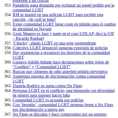
responde a las críticas
Panadería gana demanda por rechazar un pastel pedido por la
comunidad LGBT
RM se inspiró en una película LGBT para escribir esta
canción, ¿de cuál se trata?
Exige comunidad LGBT bajar costo en trámite para el cambio
de identidad en Nayarit
Gertz Manero es Juez y parte en el caso UDLAP, dice la UIF
– Ricardo Raphael
‘Chucky’, aliado LGBT en una serie sorprendente
Colectivo LGBT denunció supuesta extorsión de policías
Hay resistencias a reconocer los derechos de la comunidad
LGBT
Gustavo Adolfo Infante hace declaraciones sobre reírse de
“Gorditos” y “Comunidad LGBT”
Buscan que crímenes de odio ameriten prisión preventiva
Aumentan reportes de discriminación contra comunidad
LGBT
Daniela Rodrice su suma contra Six Flags
Personas LGBT en el conflicto, una búsqueda con diversidad
de género para quienes hacen falta
Comunidad LGBT es acosada por policías
Con ‘besotón’, comunidad LGBT protesta frente a Six Flags
por discriminación a pareja gay
Six Flags se disculpa y hace compromiso por un entorno