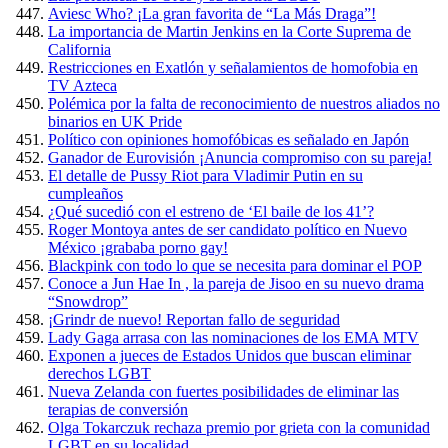
Aviesc Who? ¡La gran favorita de “La Más Draga”!
La importancia de Martin Jenkins en la Corte Suprema de
California
Restricciones en Exatlón y señalamientos de homofobia en
TV Azteca
Polémica por la falta de reconocimiento de nuestros aliados no
binarios en UK Pride
Político con opiniones homofóbicas es señalado en Japón
Ganador de Eurovisión ¡Anuncia compromiso con su pareja!
El detalle de Pussy Riot para Vladimir Putin en su
cumpleaños
¿Qué sucedió con el estreno de ‘El baile de los 41’?
Roger Montoya antes de ser candidato político en Nuevo
México ¡grababa porno gay!
Blackpink con todo lo que se necesita para dominar el POP
Conoce a Jun Hae In , la pareja de Jisoo en su nuevo drama
“Snowdrop”
¡Grindr de nuevo! Reportan fallo de seguridad
Lady Gaga arrasa con las nominaciones de los EMA MTV
Exponen a jueces de Estados Unidos que buscan eliminar
derechos LGBT
Nueva Zelanda con fuertes posibilidades de eliminar las
terapias de conversión
Olga Tokarczuk rechaza premio por grieta con la comunidad
LGBT en su localidad