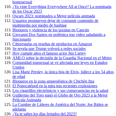
homosexual
¿Ya viste Everything Everywhere All at Once? La nominada
de los Oscar 2023
Oscars 2023: nominados a Mejor película animada
Usuarios promueven dejar de consumir contenido de
multimedia por medio de hashtag
Bloqueos y violencia de los taxistas en Cancún
Giovanni Dos Santos en polémica tras video saludando a
funcionario
Ciberestafas en reseñas de productos en Amazon
Se revela que Trump volverá a redes sociales
Hoy cumple años el famoso actor Jim Carrey
AMLO sobre la decisión de la Guardia Nacional en el Metro
Comunidad transexual se ve afectada por leyes en Estados
Unidos
Lisa Marie Presley, la única hija de Elvis, fallece a los 54 años
de edad
Bloqueos en la zona arqueológica de Chichén Itza
El Popocatépetl en la mira tras recientes explosiones
Los cigarrillos electrónicos y sus consecuencias en la salud
Guillermo del Toro ganó el Globo de Oro 2023 a la Mejor
Película Animada
La Cumbre de Líderes de América del Norte: Joe Biden se
adelanta
¿Ya te sabes los días feriados del 2023?