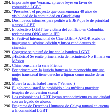
Importante que Veracruz apruebe leyes en favor de
comunidad LGBT
“Presentes”, el proyecto que conmemorará 40 años de
visibilidad de la comunidad en Guadalajara
Dos nuevos informes para pedirle a la JEP que le dé prioridad
a casos LGBT
El colectivo LGBT fue víctima del conflicto en Colombia,
reclama una ONG ante la JEP
El Festival Internacional de Cine LGBT+ AMOR acaba de
inaugurar su séptima edición y busca candidaturas de
cineastas
Congreso se pintará de luz con la bandera LGBT
¡Histórico! Se emite primera acta de nacimiento No Binaria en
México
China censura a la serie Friends
Por primera vez, la justicia francesa ha reconocido que una
mujer transexual tiene derecho a figurar como madre de su
hijo.
Muere la actriz Isabel Torres (‘Veneno’)
El gobierno israelí ha prohibido a los médicos practicar
terapias de conversión sexual
Los colombianos LGBT logran reconocimiento en una ciudad
con un legado de abusos
Programa de Derechos Humanos de Celaya tomará en cuenta
a la comunidad LGBT