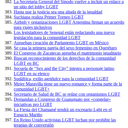
La Secretaría General del Sínodo vuelve a incluir un enlace a
un sitio del lobby LGBT
Hasta que la justicia sea una aliada de la igualdad
Suchiapa realiza Primer Torneo LGBT
Airbnb y organizaciones LGBT Argentina firman un acuerdo
para viajes inclusivos
Los legisladores de Senegal están redactando una nueva
legislación para la comunidad LGBT
Aprueban creación de Parlamento LGBT en México
Se casa la primera pareja del sexo femenino en Querétaro
El Congreso de Zacatecas aprueba el matrimonio igualitario
Buscan reconocimiento de los derechos de la comunidad
LGBT en BC
Secuela de “Sex and the City” integra a personaje latino
LGBT en su elenco
Sudáfrica, exilio agridulce para la comunidad LGBT
Mujer Maravilla tiene un nuevo romance y forma parte de la
comunidad LGBT+
Secretario de Salud de BC se reúne con organismos LGBT
Demandan a Congreso de Guanajuato por «congelar»
iniciativas pro LGBT
La Fiesta del Chamamé tendrá un escenario Lgbt en el
Espacio Mariño
En Reino Unido activistas LGBT luchan por prohibir las
terapias de conversión