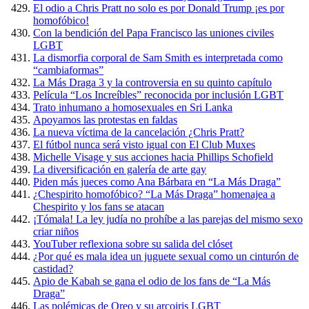
El odio a Chris Pratt no solo es por Donald Trump ¡es por
homofóbico!
Con la bendición del Papa Francisco las uniones civiles
LGBT
La dismorfia corporal de Sam Smith es interpretada como
“cambiaformas”
La Más Draga 3 y la controversia en su quinto capítulo
Película “Los Increíbles” reconocida por inclusión LGBT
Trato inhumano a homosexuales en Sri Lanka
Apoyamos las protestas en faldas
La nueva víctima de la cancelación ¿Chris Pratt?
El fútbol nunca será visto igual con El Club Muxes
Michelle Visage y sus acciones hacia Phillips Schofield
La diversificación en galería de arte gay
Piden más jueces como Ana Bárbara en “La Más Draga”
¿Chespirito homofóbico? “La Más Draga” homenajea a
Chespirito y los fans se atacan
¡Tómala! La ley judía no prohíbe a las parejas del mismo sexo
criar niños
YouTuber reflexiona sobre su salida del clóset
¿Por qué es mala idea un juguete sexual como un cinturón de
castidad?
Apio de Kabah se gana el odio de los fans de “La Más
Draga”
Las polémicas de Oreo y su arcoiris LGBT