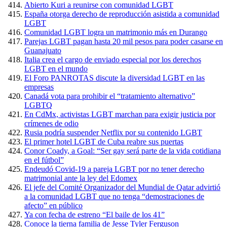
Abierto Kuri a reunirse con comunidad LGBT
España otorga derecho de reproducción asistida a comunidad
LGBT
Comunidad LGBT logra un matrimonio más en Durango
Parejas LGBT pagan hasta 20 mil pesos para poder casarse en
Guanajuato
Italia crea el cargo de enviado especial por los derechos
LGBT en el mundo
El Foro PANROTAS discute la diversidad LGBT en las
empresas
Canadá vota para prohibir el “tratamiento alternativo”
LGBTQ
En CdMx, activistas LGBT marchan para exigir justicia por
crímenes de odio
Rusia podría suspender Netflix por su contenido LGBT
El primer hotel LGBT de Cuba reabre sus puertas
Conor Coady, a Goal: “Ser gay será parte de la vida cotidiana
en el fútbol”
Endeudó Covid-19 a pareja LGBT por no tener derecho
matrimonial ante la ley del Edomex
El jefe del Comité Organizador del Mundial de Qatar advirtió
a la comunidad LGBT que no tenga “demostraciones de
afecto” en público
Ya con fecha de estreno “El baile de los 41”
Conoce la tierna familia de Jesse Tyler Ferguson