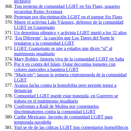
inclusivo
Tras protesta de comunidad LGBT en Six Flags, usuarios
recuerdan Reino Aventura
Protestan por discriminación LGBT en el parque Six Flags
Muere el activista Lalo Vázquez, defensor de la comunidad
LGBT en Guanajuato
Un deportista olímpico y activista LGBT murió a los 32 años
‘Era Diferente’, la canción que Los Tigres del Norte le
regalaron a la comunidad LGBT
LGBT: Guanajuato se une a estados que dicen “sí” al
matrimonio igualitario
Mary Robles, historia viva de la comunidad LGBT en Salta
Por ir en contra del Islam, Qatar decomisa juguetes con
colores parecidos a bandera LGBT
“Maricoin”: lanzan la primera criptomoneda de la comunidad
LGBT
Avanza lucha contra la homofobia pero persiste temor a
denunciar
Comunidad LGBT puede estar tranquila, en Guerrero se
trabaja en el matrimonio igualitario
Confrontan a Raúl de Molina por comentarios
discriminatorios contra la comunidad LGBT
Caribe Mexicano, favorito de comunidad LGBT para
temporada navideña
Yuri se ríe de las críticas LGBT tras comentarios homofóbicos