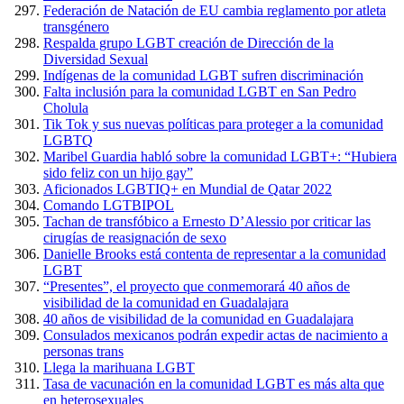
Federación de Natación de EU cambia reglamento por atleta
transgénero
Respalda grupo LGBT creación de Dirección de la
Diversidad Sexual
Indígenas de la comunidad LGBT sufren discriminación
Falta inclusión para la comunidad LGBT en San Pedro
Cholula
Tik Tok y sus nuevas políticas para proteger a la comunidad
LGBTQ
Maribel Guardia habló sobre la comunidad LGBT+: “Hubiera
sido feliz con un hijo gay”
Aficionados LGBTIQ+ en Mundial de Qatar 2022
Comando LGTBIPOL
Tachan de transfóbico a Ernesto D’Alessio por criticar las
cirugías de reasignación de sexo
Danielle Brooks está contenta de representar a la comunidad
LGBT
“Presentes”, el proyecto que conmemorará 40 años de
visibilidad de la comunidad en Guadalajara
40 años de visibilidad de la comunidad en Guadalajara
Consulados mexicanos podrán expedir actas de nacimiento a
personas trans
Llega la marihuana LGBT
Tasa de vacunación en la comunidad LGBT es más alta que
en heterosexuales