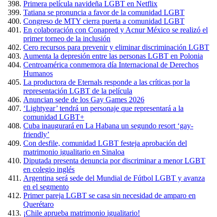
Primera película navideña LGBT en Netflix
Tatiana se pronuncia a favor de la comunidad LGBT
Congreso de MTY cierra puerta a comunidad LGBT
En colaboración con Conapred y Acnur México se realizó el
primer torneo de la inclusión
Cero recursos para prevenir y eliminar discriminación LGBT
Aumenta la depresión entre las personas LGBT en Polonia
Centroamérica conmemora día Internacional de Derechos
Humanos
La productora de Eternals responde a las críticas por la
representación LGBT de la película
Anuncian sede de los Gay Games 2026
‘Lightyear’ tendrá un personaje que representará a la
comunidad LGBT+
Cuba inaugurará en La Habana un segundo resort ‘gay-
friendly’
Con desfile, comunidad LGBT festeja aprobación del
matrimonio igualitario en Sinaloa
Diputada presenta denuncia por discriminar a menor LGBT
en colegio inglés
Argentina será sede del Mundial de Fútbol LGBT y avanza
en el segmento
Primer pareja LGBT se casa sin necesidad de amparo en
Querétaro
¡Chile aprueba matrimonio igualitario!