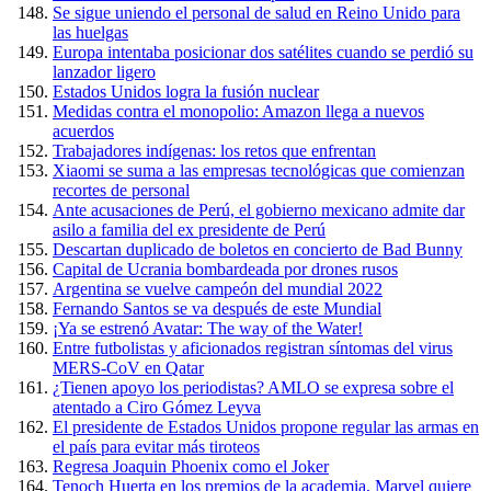
Se sigue uniendo el personal de salud en Reino Unido para
las huelgas
Europa intentaba posicionar dos satélites cuando se perdió su
lanzador ligero
Estados Unidos logra la fusión nuclear
Medidas contra el monopolio: Amazon llega a nuevos
acuerdos
Trabajadores indígenas: los retos que enfrentan
Xiaomi se suma a las empresas tecnológicas que comienzan
recortes de personal
Ante acusaciones de Perú, el gobierno mexicano admite dar
asilo a familia del ex presidente de Perú
Descartan duplicado de boletos en concierto de Bad Bunny
Capital de Ucrania bombardeada por drones rusos
Argentina se vuelve campeón del mundial 2022
Fernando Santos se va después de este Mundial
¡Ya se estrenó Avatar: The way of the Water!
Entre futbolistas y aficionados registran síntomas del virus
MERS-CoV en Qatar
¿Tienen apoyo los periodistas? AMLO se expresa sobre el
atentado a Ciro Gómez Leyva
El presidente de Estados Unidos propone regular las armas en
el país para evitar más tiroteos
Regresa Joaquin Phoenix como el Joker
Tenoch Huerta en los premios de la academia, Marvel quiere