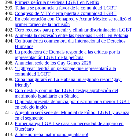
Primera película navideña LGBT en Netflix
Tatiana se pronuncia a favor de la comunidad LGBT
Congreso de MTY cierra puerta a comunidad LGBT
En colaboración con Conapred y Acnur México se realizó el
primer torneo de la inclusión
Cero recursos para prevenir y eliminar discriminación LGBT
Aumenta la depresión entre las personas LGBT en Polonia
Centroamérica conmemora día Internacional de Derechos
Humanos
La productora de Eternals responde a las críticas por la
representación LGBT de la película
Anuncian sede de los Gay Games 2026
‘Lightyear’ tendrá un personaje que representará a la
comunidad LGBT+
Cuba inaugurará en La Habana un segundo resort ‘gay-
friendly’
Con desfile, comunidad LGBT festeja aprobación del
matrimonio igualitario en Sinaloa
Diputada presenta denuncia por discriminar a menor LGBT
en colegio inglés
Argentina será sede del Mundial de Fútbol LGBT y avanza
en el segmento
Primer pareja LGBT se casa sin necesidad de amparo en
Querétaro
¡Chile aprueba matrimonio igualitario!