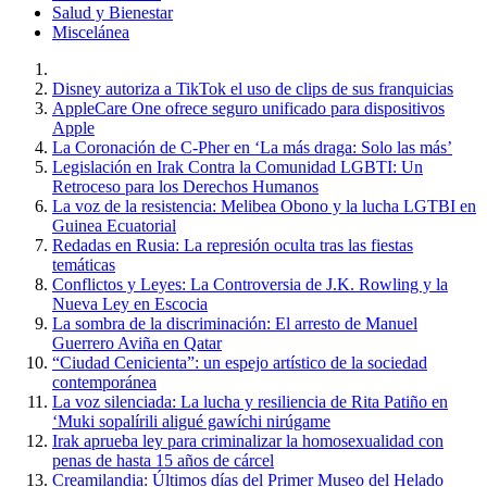
Salud y Bienestar
Miscelánea
Disney autoriza a TikTok el uso de clips de sus franquicias
AppleCare One ofrece seguro unificado para dispositivos
Apple
La Coronación de C-Pher en ‘La más draga: Solo las más’
Legislación en Irak Contra la Comunidad LGBTI: Un
Retroceso para los Derechos Humanos
La voz de la resistencia: Melibea Obono y la lucha LGTBI en
Guinea Ecuatorial
Redadas en Rusia: La represión oculta tras las fiestas
temáticas
Conflictos y Leyes: La Controversia de J.K. Rowling y la
Nueva Ley en Escocia
La sombra de la discriminación: El arresto de Manuel
Guerrero Aviña en Qatar
“Ciudad Cenicienta”: un espejo artístico de la sociedad
contemporánea
La voz silenciada: La lucha y resiliencia de Rita Patiño en
‘Muki sopalírili aligué gawíchi nirúgame
Irak aprueba ley para criminalizar la homosexualidad con
penas de hasta 15 años de cárcel
Creamilandia: Últimos días del Primer Museo del Helado