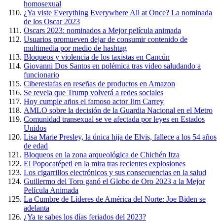
homosexual
¿Ya viste Everything Everywhere All at Once? La nominada
de los Oscar 2023
Oscars 2023: nominados a Mejor película animada
Usuarios promueven dejar de consumir contenido de
multimedia por medio de hashtag
Bloqueos y violencia de los taxistas en Cancún
Giovanni Dos Santos en polémica tras video saludando a
funcionario
Ciberestafas en reseñas de productos en Amazon
Se revela que Trump volverá a redes sociales
Hoy cumple años el famoso actor Jim Carrey
AMLO sobre la decisión de la Guardia Nacional en el Metro
Comunidad transexual se ve afectada por leyes en Estados
Unidos
Lisa Marie Presley, la única hija de Elvis, fallece a los 54 años
de edad
Bloqueos en la zona arqueológica de Chichén Itza
El Popocatépetl en la mira tras recientes explosiones
Los cigarrillos electrónicos y sus consecuencias en la salud
Guillermo del Toro ganó el Globo de Oro 2023 a la Mejor
Película Animada
La Cumbre de Líderes de América del Norte: Joe Biden se
adelanta
¿Ya te sabes los días feriados del 2023?