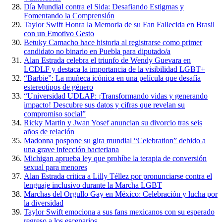
Día Mundial contra el Sida: Desafiando Estigmas y
Fomentando la Comprensión
Taylor Swift Honra la Memoria de su Fan Fallecida en Brasil
con un Emotivo Gesto
Betuky Camacho hace historia al registrarse como primer
candidato no binario en Puebla para diputado/a
Alan Estrada celebra el triunfo de Wendy Guevara en
LCDLF y destaca la importancia de la visibilidad LGBT+
“Barbie”: La muñeca icónica en una película que desafía
estereotipos de género
“Universidad UDLAP: ¡Transformando vidas y generando
impacto! Descubre sus datos y cifras que revelan su
compromiso social”
Ricky Martin y Jwan Yosef anuncian su divorcio tras seis
años de relación
Madonna pospone su gira mundial “Celebration” debido a
una grave infección bacteriana
Michigan aprueba ley que prohíbe la terapia de conversión
sexual para menores
Alan Estrada critica a Lilly Téllez por pronunciarse contra el
lenguaje inclusivo durante la Marcha LGBT
Marchas del Orgullo Gay en México: Celebración y lucha por
la diversidad
Taylor Swift emociona a sus fans mexicanos con su esperado
regreso a los escenarios