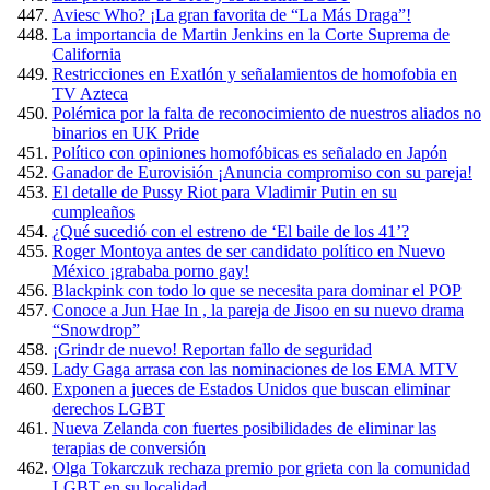
Aviesc Who? ¡La gran favorita de “La Más Draga”!
La importancia de Martin Jenkins en la Corte Suprema de
California
Restricciones en Exatlón y señalamientos de homofobia en
TV Azteca
Polémica por la falta de reconocimiento de nuestros aliados no
binarios en UK Pride
Político con opiniones homofóbicas es señalado en Japón
Ganador de Eurovisión ¡Anuncia compromiso con su pareja!
El detalle de Pussy Riot para Vladimir Putin en su
cumpleaños
¿Qué sucedió con el estreno de ‘El baile de los 41’?
Roger Montoya antes de ser candidato político en Nuevo
México ¡grababa porno gay!
Blackpink con todo lo que se necesita para dominar el POP
Conoce a Jun Hae In , la pareja de Jisoo en su nuevo drama
“Snowdrop”
¡Grindr de nuevo! Reportan fallo de seguridad
Lady Gaga arrasa con las nominaciones de los EMA MTV
Exponen a jueces de Estados Unidos que buscan eliminar
derechos LGBT
Nueva Zelanda con fuertes posibilidades de eliminar las
terapias de conversión
Olga Tokarczuk rechaza premio por grieta con la comunidad
LGBT en su localidad