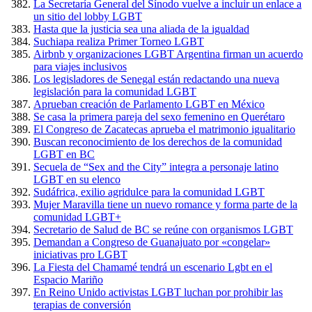
La Secretaría General del Sínodo vuelve a incluir un enlace a
un sitio del lobby LGBT
Hasta que la justicia sea una aliada de la igualdad
Suchiapa realiza Primer Torneo LGBT
Airbnb y organizaciones LGBT Argentina firman un acuerdo
para viajes inclusivos
Los legisladores de Senegal están redactando una nueva
legislación para la comunidad LGBT
Aprueban creación de Parlamento LGBT en México
Se casa la primera pareja del sexo femenino en Querétaro
El Congreso de Zacatecas aprueba el matrimonio igualitario
Buscan reconocimiento de los derechos de la comunidad
LGBT en BC
Secuela de “Sex and the City” integra a personaje latino
LGBT en su elenco
Sudáfrica, exilio agridulce para la comunidad LGBT
Mujer Maravilla tiene un nuevo romance y forma parte de la
comunidad LGBT+
Secretario de Salud de BC se reúne con organismos LGBT
Demandan a Congreso de Guanajuato por «congelar»
iniciativas pro LGBT
La Fiesta del Chamamé tendrá un escenario Lgbt en el
Espacio Mariño
En Reino Unido activistas LGBT luchan por prohibir las
terapias de conversión