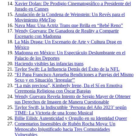
Xavier Dolan: De Prodigio Cinematográfico a Presidente del
Jurado en Cannes
Anulación de la Condena de Weinstein: Un Revés para el
Movimiento #MeToo
Nava Mau: Una Actriz Trans que Brilla en “Bebé Reno”
Wendy Guevara: De Ganadora de Reality a Compartir
Escenario con Madonna
La Más Draga: Un Escenario de Arte y Cultura Drag en
México
Madonna en México: Un Espectáculo Deslumbrante en el
Palacio de los Deportes
Haciendo visibles las infancias trans
Taylor Swift: La Influencia Detrás del Éxito de la NFL
“El Papa Francisco Aprueba Bendiciones a Parejas del Mismo
Sexo y en Situación ‘Irregular'”
“La más preciosa”, Kimberly Irene, Da el Sí en Emotiva
Ceremonia Religiosa con Óscar Barajas
Wendy Guevara Revela Intento de Sergio Mayer de Obtener
sus Derechos de Imagen de Manera Cuestionable
Taylor Swift, la Indiscutible ‘Persona del Año 2023’ según
TIME: La Victoria de una Icono Musical
Billie Eilish: Autenticidad y Orgullo en su Identidad Queer
Comentarios Insensibles de Rubén Rocha Moya: Un
Menoscabo Injustificado hacia Tres Comunidades
Vulnerables