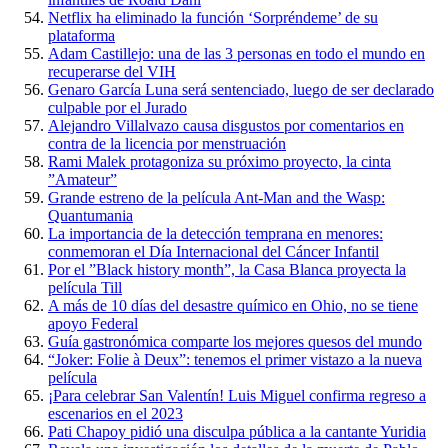
Netflix ha eliminado la función ‘Sorpréndeme’ de su
plataforma
Adam Castillejo: una de las 3 personas en todo el mundo en
recuperarse del VIH
Genaro García Luna será sentenciado, luego de ser declarado
culpable por el Jurado
Alejandro Villalvazo causa disgustos por comentarios en
contra de la licencia por menstruación
Rami Malek protagoniza su próximo proyecto, la cinta
”Amateur”
Grande estreno de la película Ant-Man and the Wasp:
Quantumania
La importancia de la detección temprana en menores:
conmemoran el Día Internacional del Cáncer Infantil
Por el ”Black history month”, la Casa Blanca proyecta la
película Till
A más de 10 días del desastre químico en Ohio, no se tiene
apoyo Federal
Guía gastronómica comparte los mejores quesos del mundo
“Joker: Folie à Deux”: tenemos el primer vistazo a la nueva
película
¡Para celebrar San Valentín! Luis Miguel confirma regreso a
escenarios en el 2023
Pati Chapoy pidió una disculpa pública a la cantante Yuridia