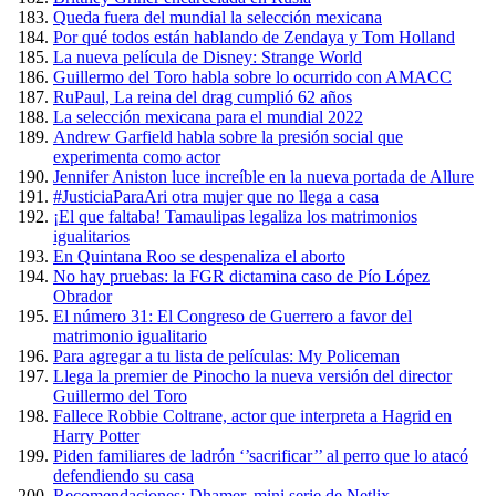
Queda fuera del mundial la selección mexicana
Por qué todos están hablando de Zendaya y Tom Holland
La nueva película de Disney: Strange World
Guillermo del Toro habla sobre lo ocurrido con AMACC
RuPaul, La reina del drag cumplió 62 años
La selección mexicana para el mundial 2022
Andrew Garfield habla sobre la presión social que
experimenta como actor
Jennifer Aniston luce increíble en la nueva portada de Allure
#JusticiaParaAri otra mujer que no llega a casa
¡El que faltaba! Tamaulipas legaliza los matrimonios
igualitarios
En Quintana Roo se despenaliza el aborto
No hay pruebas: la FGR dictamina caso de Pío López
Obrador
El número 31: El Congreso de Guerrero a favor del
matrimonio igualitario
Para agregar a tu lista de películas: My Policeman
Llega la premier de Pinocho la nueva versión del director
Guillermo del Toro
Fallece Robbie Coltrane, actor que interpreta a Hagrid en
Harry Potter
Piden familiares de ladrón ‘’sacrificar’’ al perro que lo atacó
defendiendo su casa
Recomendaciones: Dhamer, mini serie de Netlix