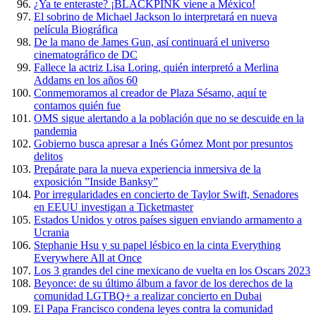
¿Ya te enteraste? ¡BLACKPINK viene a México!
El sobrino de Michael Jackson lo interpretará en nueva
película Biográfica
De la mano de James Gun, así continuará el universo
cinematográfico de DC
Fallece la actriz Lisa Loring, quién interpretó a Merlina
Addams en los años 60
Conmemoramos al creador de Plaza Sésamo, aquí te
contamos quién fue
OMS sigue alertando a la población que no se descuide en la
pandemia
Gobierno busca apresar a Inés Gómez Mont por presuntos
delitos
Prepárate para la nueva experiencia inmersiva de la
exposición ”Inside Banksy”
Por irregularidades en concierto de Taylor Swift, Senadores
en EEUU investigan a Ticketmaster
Estados Unidos y otros países siguen enviando armamento a
Ucrania
Stephanie Hsu y su papel lésbico en la cinta Everything
Everywhere All at Once
Los 3 grandes del cine mexicano de vuelta en los Oscars 2023
Beyonce: de su último álbum a favor de los derechos de la
comunidad LGTBQ+ a realizar concierto en Dubai
El Papa Francisco condena leyes contra la comunidad