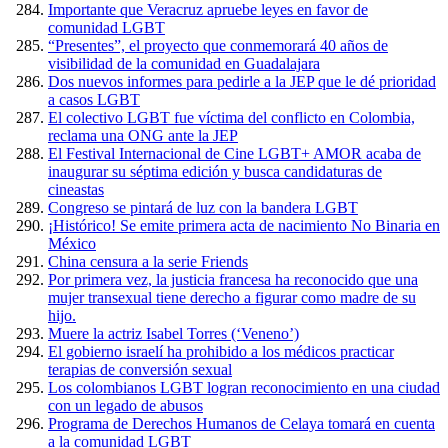
Importante que Veracruz apruebe leyes en favor de
comunidad LGBT
“Presentes”, el proyecto que conmemorará 40 años de
visibilidad de la comunidad en Guadalajara
Dos nuevos informes para pedirle a la JEP que le dé prioridad
a casos LGBT
El colectivo LGBT fue víctima del conflicto en Colombia,
reclama una ONG ante la JEP
El Festival Internacional de Cine LGBT+ AMOR acaba de
inaugurar su séptima edición y busca candidaturas de
cineastas
Congreso se pintará de luz con la bandera LGBT
¡Histórico! Se emite primera acta de nacimiento No Binaria en
México
China censura a la serie Friends
Por primera vez, la justicia francesa ha reconocido que una
mujer transexual tiene derecho a figurar como madre de su
hijo.
Muere la actriz Isabel Torres (‘Veneno’)
El gobierno israelí ha prohibido a los médicos practicar
terapias de conversión sexual
Los colombianos LGBT logran reconocimiento en una ciudad
con un legado de abusos
Programa de Derechos Humanos de Celaya tomará en cuenta
a la comunidad LGBT