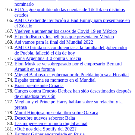
nominarlo
EUA sigue prohibiendo las cuentas de TikTok en distintos
estados
AMLO extiende invitación a Bad Bunny para presentarse en
el Zócalo
Vuelven a aumentar los casos de Covid-19 en México
El periodismo y los peligros que presenta en México
Así vamos para la final del Mundial 2022
AMLO brinda sus condolencias a la familia del gobernador
de Puebla, falleció el día de hoy
Gana Argentina 3-0 contra Croacia
Elon Musk se ve sobrepasado por el empresario Bernard
Arnault en su fortuna
Miguel Barbosa, el gobernador de Puebla ingresa a Hospital
España termina su momento en el Mundial
Brasil pierde ante Croacia
Cargos contra Ernesto Derbez han sido desestimados después
de cuidadosa revisión
Meghan y el Príncipe Harry hablan sobre su relación y la
prensa
Murat Hinojosa presenta libro sobre Oaxaca
Descubre nuevos sabores: Balta
Las mujeres en el mundo digital actual
¿Qué nos deja Spotify del 2022?
Brittney Griner encarcelada en Rusia