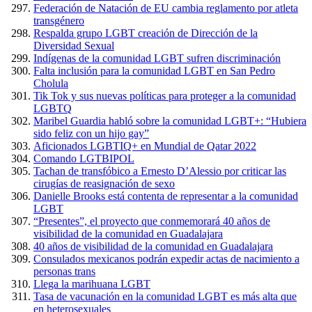
Federación de Natación de EU cambia reglamento por atleta
transgénero
Respalda grupo LGBT creación de Dirección de la
Diversidad Sexual
Indígenas de la comunidad LGBT sufren discriminación
Falta inclusión para la comunidad LGBT en San Pedro
Cholula
Tik Tok y sus nuevas políticas para proteger a la comunidad
LGBTQ
Maribel Guardia habló sobre la comunidad LGBT+: “Hubiera
sido feliz con un hijo gay”
Aficionados LGBTIQ+ en Mundial de Qatar 2022
Comando LGTBIPOL
Tachan de transfóbico a Ernesto D’Alessio por criticar las
cirugías de reasignación de sexo
Danielle Brooks está contenta de representar a la comunidad
LGBT
“Presentes”, el proyecto que conmemorará 40 años de
visibilidad de la comunidad en Guadalajara
40 años de visibilidad de la comunidad en Guadalajara
Consulados mexicanos podrán expedir actas de nacimiento a
personas trans
Llega la marihuana LGBT
Tasa de vacunación en la comunidad LGBT es más alta que
en heterosexuales