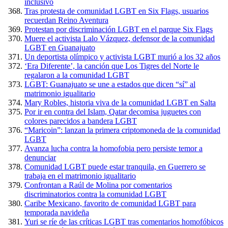
inclusivo
Tras protesta de comunidad LGBT en Six Flags, usuarios
recuerdan Reino Aventura
Protestan por discriminación LGBT en el parque Six Flags
Muere el activista Lalo Vázquez, defensor de la comunidad
LGBT en Guanajuato
Un deportista olímpico y activista LGBT murió a los 32 años
‘Era Diferente’, la canción que Los Tigres del Norte le
regalaron a la comunidad LGBT
LGBT: Guanajuato se une a estados que dicen “sí” al
matrimonio igualitario
Mary Robles, historia viva de la comunidad LGBT en Salta
Por ir en contra del Islam, Qatar decomisa juguetes con
colores parecidos a bandera LGBT
“Maricoin”: lanzan la primera criptomoneda de la comunidad
LGBT
Avanza lucha contra la homofobia pero persiste temor a
denunciar
Comunidad LGBT puede estar tranquila, en Guerrero se
trabaja en el matrimonio igualitario
Confrontan a Raúl de Molina por comentarios
discriminatorios contra la comunidad LGBT
Caribe Mexicano, favorito de comunidad LGBT para
temporada navideña
Yuri se ríe de las críticas LGBT tras comentarios homofóbicos