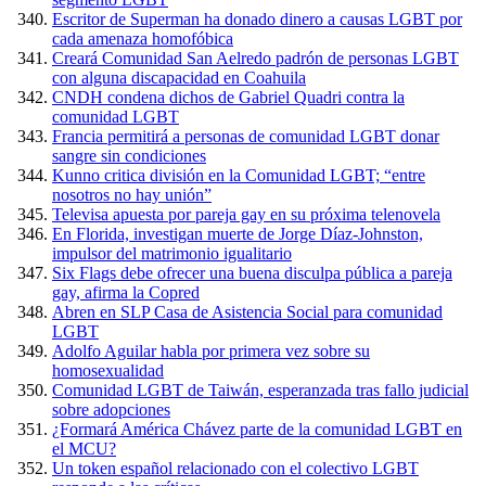
Escritor de Superman ha donado dinero a causas LGBT por
cada amenaza homofóbica
Creará Comunidad San Aelredo padrón de personas LGBT
con alguna discapacidad en Coahuila
CNDH condena dichos de Gabriel Quadri contra la
comunidad LGBT
Francia permitirá a personas de comunidad LGBT donar
sangre sin condiciones
Kunno critica división en la Comunidad LGBT; “entre
nosotros no hay unión”
Televisa apuesta por pareja gay en su próxima telenovela
En Florida, investigan muerte de Jorge Díaz-Johnston,
impulsor del matrimonio igualitario
Six Flags debe ofrecer una buena disculpa pública a pareja
gay, afirma la Copred
Abren en SLP Casa de Asistencia Social para comunidad
LGBT
Adolfo Aguilar habla por primera vez sobre su
homosexualidad
Comunidad LGBT de Taiwán, esperanzada tras fallo judicial
sobre adopciones
¿Formará América Chávez parte de la comunidad LGBT en
el MCU?
Un token español relacionado con el colectivo LGBT