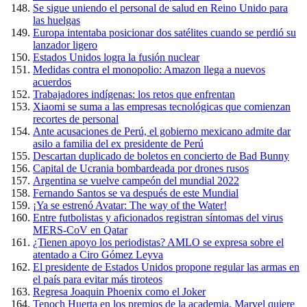
Se sigue uniendo el personal de salud en Reino Unido para
las huelgas
Europa intentaba posicionar dos satélites cuando se perdió su
lanzador ligero
Estados Unidos logra la fusión nuclear
Medidas contra el monopolio: Amazon llega a nuevos
acuerdos
Trabajadores indígenas: los retos que enfrentan
Xiaomi se suma a las empresas tecnológicas que comienzan
recortes de personal
Ante acusaciones de Perú, el gobierno mexicano admite dar
asilo a familia del ex presidente de Perú
Descartan duplicado de boletos en concierto de Bad Bunny
Capital de Ucrania bombardeada por drones rusos
Argentina se vuelve campeón del mundial 2022
Fernando Santos se va después de este Mundial
¡Ya se estrenó Avatar: The way of the Water!
Entre futbolistas y aficionados registran síntomas del virus
MERS-CoV en Qatar
¿Tienen apoyo los periodistas? AMLO se expresa sobre el
atentado a Ciro Gómez Leyva
El presidente de Estados Unidos propone regular las armas en
el país para evitar más tiroteos
Regresa Joaquin Phoenix como el Joker
Tenoch Huerta en los premios de la academia, Marvel quiere