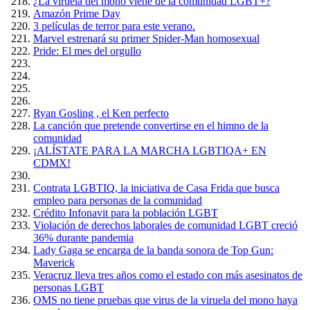
¿La viruela del mono viene de la comunidad LGBT+?
Amazón Prime Day
3 películas de terror para este verano.
Marvel estrenará su primer Spider-Man homosexual
Pride: El mes del orgullo
Ryan Gosling , el Ken perfecto
La canción que pretende convertirse en el himno de la
comunidad
¡ALÍSTATE PARA LA MARCHA LGBTIQA+ EN
CDMX!
Contrata LGBTIQ, la iniciativa de Casa Frida que busca
empleo para personas de la comunidad
Crédito Infonavit para la población LGBT
Violación de derechos laborales de comunidad LGBT creció
36% durante pandemia
Lady Gaga se encarga de la banda sonora de Top Gun:
Maverick
Veracruz lleva tres años como el estado con más asesinatos de
personas LGBT
OMS no tiene pruebas que virus de la viruela del mono haya