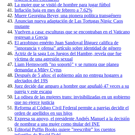
La mujer que se vistió de hombre para jugar fútbol
Inflación baja en mes de febrero a 7.62%
Muere Georgina Beyer, una pionera política transgénero
Anuncian nueva adaptación de Las Tortugas Ninja: Caos
mutante
Vuelven a casa: esculturas que se encontraban en el Vaticano
regresan a Grecia
El arzobispo emérito Juan Sandoval Íñiguez califica de
”ignorancia y ofensa” artículo sobre identidad de género
Actriz de la saga Los Juegos del Hambre, revela que fue
víctima de una agresión sexual
Liam Hemsworth ”no soportó” y se rumora que planea
demandar a Miley Cyrus
Después de 5 años: el gobierno aún no entrega hogares a
afectados del 19S
Juez decide dar amparo a hombre que apuñaló 47 veces a su
pareja y este escapa
La odisea de las mujeres trans: invisibilizadas en un gobierno
que no ejerce justicia
Reforma al Código Civil Federal permite a parejas decidir el
orden de apellidos en sus hijos
Expresa su apoyo, el presidente Andrés Manuel a la decisión
de nombrar a una mujer como titular del INE
Editorial Puffin Books quiere ”reescribir” los cuentos
infantiles de Roald Dahl