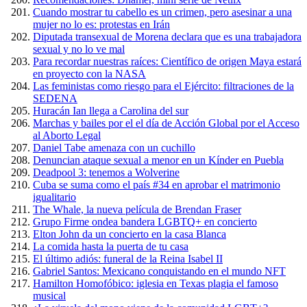
Cuando mostrar tu cabello es un crimen, pero asesinar a una
mujer no lo es: protestas en Irán
Diputada transexual de Morena declara que es una trabajadora
sexual y no lo ve mal
Para recordar nuestras raíces: Científico de origen Maya estará
en proyecto con la NASA
Las feministas como riesgo para el Ejército: filtraciones de la
SEDENA
Huracán Ian llega a Carolina del sur
Marchas y bailes por el el día de Acción Global por el Acceso
al Aborto Legal
Daniel Tabe amenaza con un cuchillo
Denuncian ataque sexual a menor en un Kínder en Puebla
Deadpool 3: tenemos a Wolverine
Cuba se suma como el país #34 en aprobar el matrimonio
igualitario
The Whale, la nueva película de Brendan Fraser
Grupo Firme ondea bandera LGBTQ+ en concierto
Elton John da un concierto en la casa Blanca
La comida hasta la puerta de tu casa
El último adiós: funeral de la Reina Isabel II
Gabriel Santos: Mexicano conquistando en el mundo NFT
Hamilton Homofóbico: iglesia en Texas plagia el famoso
musical