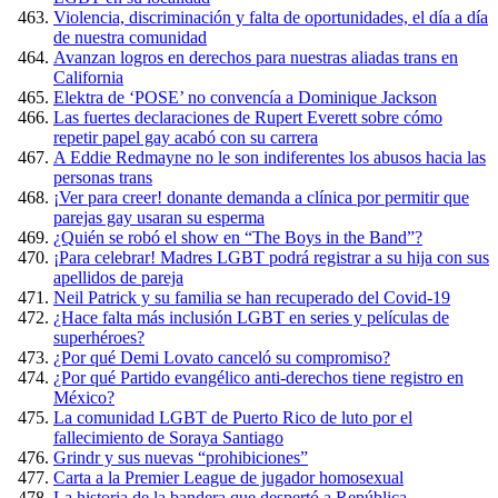
Violencia, discriminación y falta de oportunidades, el día a día
de nuestra comunidad
Avanzan logros en derechos para nuestras aliadas trans en
California
Elektra de ‘POSE’ no convencía a Dominique Jackson
Las fuertes declaraciones de Rupert Everett sobre cómo
repetir papel gay acabó con su carrera
A Eddie Redmayne no le son indiferentes los abusos hacia las
personas trans
¡Ver para creer! donante demanda a clínica por permitir que
parejas gay usaran su esperma
¿Quién se robó el show en “The Boys in the Band”?
¡Para celebrar! Madres LGBT podrá registrar a su hija con sus
apellidos de pareja
Neil Patrick y su familia se han recuperado del Covid-19
¿Hace falta más inclusión LGBT en series y películas de
superhéroes?
¿Por qué Demi Lovato canceló su compromiso?
¿Por qué Partido evangélico anti-derechos tiene registro en
México?
La comunidad LGBT de Puerto Rico de luto por el
fallecimiento de Soraya Santiago
Grindr y sus nuevas “prohibiciones”
Carta a la Premier League de jugador homosexual
La historia de la bandera que despertó a República