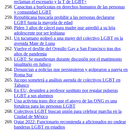
reclaman el escenario y la T de LGBT+
Capacitan a burócratas en derechos humanos de las personas
y comunidad LGBT
Republicana buscaría prohibir a las personas declararse
LGBT hasta la mayoría de edad
Piden 3 años de cárcel para madre que agredió a su hija
adolescente por ser lesbiana
Un tucumano golpeó a una mujer del colectivo LGBT en la
avenida Mate de Luna
Vuelve el desfile del Orgullo Gay a San Francisco tras dos
años de pandemia
LGBT: Se manifiestan durante discusión por el matrimonio
igualitario en Jalisco
Denuncian a policías que persiguieron y golpearon a pareja en
Roma Sur
Jucopo someterá a análisis agenda de colectivos LGBT en
Tabasco
En EU, despiden a profesor sustituto por regalar pulseras
LGBT a sus alumnos
Una activista trans dice que el apoyo de las ONG es una
fortaleza para las personas LGBT
Colectivos LGBT buscan unión para celebrar marcha en la
Ciudad de México
Qatar 2022: Funcionario recomienda a aficionados no ondear
banderas LGBT en estadios