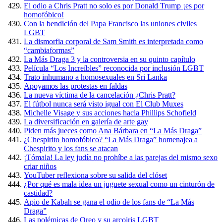
El odio a Chris Pratt no solo es por Donald Trump ¡es por
homofóbico!
Con la bendición del Papa Francisco las uniones civiles
LGBT
La dismorfia corporal de Sam Smith es interpretada como
“cambiaformas”
La Más Draga 3 y la controversia en su quinto capítulo
Película “Los Increíbles” reconocida por inclusión LGBT
Trato inhumano a homosexuales en Sri Lanka
Apoyamos las protestas en faldas
La nueva víctima de la cancelación ¿Chris Pratt?
El fútbol nunca será visto igual con El Club Muxes
Michelle Visage y sus acciones hacia Phillips Schofield
La diversificación en galería de arte gay
Piden más jueces como Ana Bárbara en “La Más Draga”
¿Chespirito homofóbico? “La Más Draga” homenajea a
Chespirito y los fans se atacan
¡Tómala! La ley judía no prohíbe a las parejas del mismo sexo
criar niños
YouTuber reflexiona sobre su salida del clóset
¿Por qué es mala idea un juguete sexual como un cinturón de
castidad?
Apio de Kabah se gana el odio de los fans de “La Más
Draga”
Las polémicas de Oreo y su arcoiris LGBT