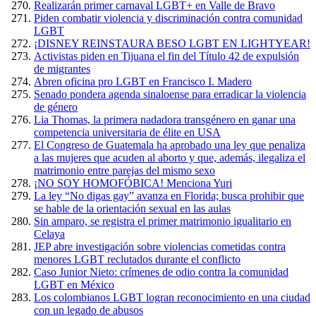
Realizarán primer carnaval LGBT+ en Valle de Bravo
Piden combatir violencia y discriminación contra comunidad
LGBT
¡DISNEY REINSTAURA BESO LGBT EN LIGHTYEAR!
Activistas piden en Tijuana el fin del Título 42 de expulsión
de migrantes
Abren oficina pro LGBT en Francisco I. Madero
Senado pondera agenda sinaloense para erradicar la violencia
de género
Lia Thomas, la primera nadadora transgénero en ganar una
competencia universitaria de élite en USA
El Congreso de Guatemala ha aprobado una ley que penaliza
a las mujeres que acuden al aborto y que, además, ilegaliza el
matrimonio entre parejas del mismo sexo
¡NO SOY HOMOFÓBICA! Menciona Yuri
La ley “No digas gay” avanza en Florida; busca prohibir que
se hable de la orientación sexual en las aulas
Sin amparo, se registra el primer matrimonio igualitario en
Celaya
JEP abre investigación sobre violencias cometidas contra
menores LGBT reclutados durante el conflicto
Caso Junior Nieto: crímenes de odio contra la comunidad
LGBT en México
Los colombianos LGBT logran reconocimiento en una ciudad
con un legado de abusos