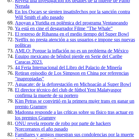
Revela una investigación los detalles de la muerte de Pablo
Neruda
En los Oscars se sienten insatisfechos por la sanción contra
Will Smith el año pasado
Apoyan a Yuridia en polémica del programa Ventaneando
Ya está en cine el desgarrador Filme ”The Whale”
El regreso de Rihanna en el medio tiempo del Super Bowl
Netflix no presta atención a sus usuarios e impone sus nuevas
políticas
AMLO: Porque la inflación no es un problema de México
Equipo mexicano de béisbol pierde en Serie del Caribe
Caracas 2023.
44 Feria Internacional del Libro del Palacio de Minería
Retiran episodio de Los Simpson en China por referencias
”inapropiadas”
Aguacate: de la deforestación en Michoacán al Super Bowl
El director técnico del club de fútbol Yeni Malatyaspor
confirma la muerte de su portero
Kim Petras se convirtió en la primera mujer trans en ganar un
premio Grammy
Madonna responde a las críticas sobre su físico tras actuar en
los premios Grammy
ONU revela reporte de robo por parte de hackers
Norcoreanos el año pasado
Familiares y amigos muestran sus condolencias por la muerte