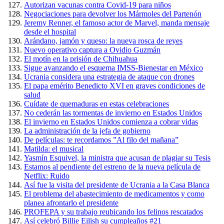
Autorizan vacunas contra Covid-19 para niños
Negociaciones para devolver los Mármoles del Partenón
Jeremy Renner, el famoso actor de Marvel, manda mensaje
desde el hospital
Arándano, jamón y queso: la nueva rosca de reyes
Nuevo operativo captura a Ovidio Guzmán
El motín en la prisión de Chihuahua
Sigue avanzando el esquema IMSS-Bienestar en México
Ucrania considera una estrategia de ataque con drones
El papa emérito Benedicto XVI en graves condiciones de
salud
Cuídate de quemaduras en estas celebraciones
No cederán las tormentas de invierno en Estados Unidos
El invierno en Estados Unidos comienza a cobrar vidas
La administración de la jefa de gobierno
De películas: te recordamos ”Al filo del mañana”
Matilda: el musical
Yasmín Esquivel, la ministra que acusan de plagiar su Tesis
Estamos al pendiente del estreno de la nueva película de
Netflix: Ruido
Así fue la visita del presidente de Ucrania a la Casa Blanca
El problema del abastecimiento de medicamentos y como
planea afrontarlo el presidente
PROFEPA y su trabajo reubicando los felinos rescatados
Así celebró Billie Eilish su cumpleaños #21