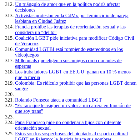
Un triángulo de amor que en la política podría afectar
decisiones
Activistas protestan en la CdMx por feminicidio de pareja
lesbiana en Ciudad Juárez
Francia prohíbe las terapias de reorientación sexual y las
considera un “delito”
Coalición LGBT pide iniciativa para modificar Código Civil
de Veracruz
Comunidad LGTBI está rompiendo estereotipos en los
videojuegos
Millennials que eligen a sus amigos como donantes de
esperma
Los trabajadores LGBT en EE.UU. ganan un 10 % menos
que la media
Colombia: Es ridículo prohibir que las personas LGBT donen
sangre
Rolando Fonseca ataca a comunidad LBGT
“Es raro que le asignen un valor a mi carrera en función de
que soy trans”
Papa Francisco pide no condenar a hijos con diferente
orientación sexual
Estos son los sospechosos del atentado al espacio cultural
LGBT en Palermo: la Justicia busca sus nombres