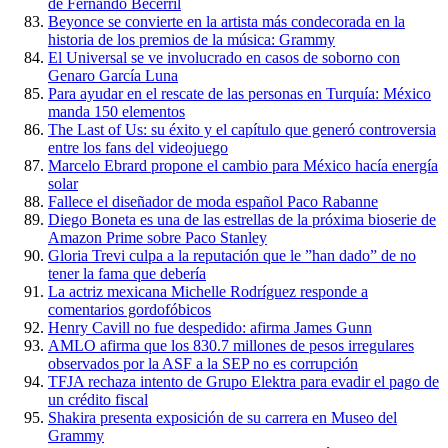
de Fernando Becerril
Beyonce se convierte en la artista más condecorada en la
historia de los premios de la música: Grammy
El Universal se ve involucrado en casos de soborno con
Genaro García Luna
Para ayudar en el rescate de las personas en Turquía: México
manda 150 elementos
The Last of Us: su éxito y el capítulo que generó controversia
entre los fans del videojuego
Marcelo Ebrard propone el cambio para México hacía energía
solar
Fallece el diseñador de moda español Paco Rabanne
Diego Boneta es una de las estrellas de la próxima bioserie de
Amazon Prime sobre Paco Stanley
Gloria Trevi culpa a la reputación que le ”han dado” de no
tener la fama que debería
La actriz mexicana Michelle Rodríguez responde a
comentarios gordofóbicos
Henry Cavill no fue despedido: afirma James Gunn
AMLO afirma que los 830.7 millones de pesos irregulares
observados por la ASF a la SEP no es corrupción
TFJA rechaza intento de Grupo Elektra para evadir el pago de
un crédito fiscal
Shakira presenta exposición de su carrera en Museo del
Grammy