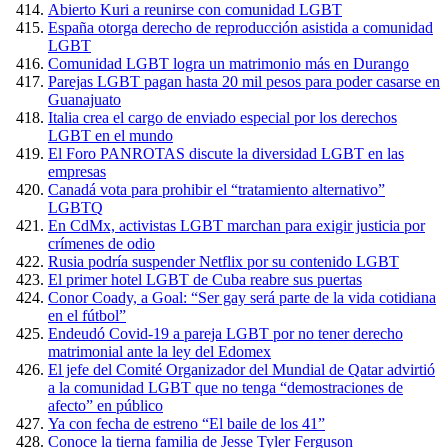
Abierto Kuri a reunirse con comunidad LGBT
España otorga derecho de reproducción asistida a comunidad
LGBT
Comunidad LGBT logra un matrimonio más en Durango
Parejas LGBT pagan hasta 20 mil pesos para poder casarse en
Guanajuato
Italia crea el cargo de enviado especial por los derechos
LGBT en el mundo
El Foro PANROTAS discute la diversidad LGBT en las
empresas
Canadá vota para prohibir el “tratamiento alternativo”
LGBTQ
En CdMx, activistas LGBT marchan para exigir justicia por
crímenes de odio
Rusia podría suspender Netflix por su contenido LGBT
El primer hotel LGBT de Cuba reabre sus puertas
Conor Coady, a Goal: “Ser gay será parte de la vida cotidiana
en el fútbol”
Endeudó Covid-19 a pareja LGBT por no tener derecho
matrimonial ante la ley del Edomex
El jefe del Comité Organizador del Mundial de Qatar advirtió
a la comunidad LGBT que no tenga “demostraciones de
afecto” en público
Ya con fecha de estreno “El baile de los 41”
Conoce la tierna familia de Jesse Tyler Ferguson