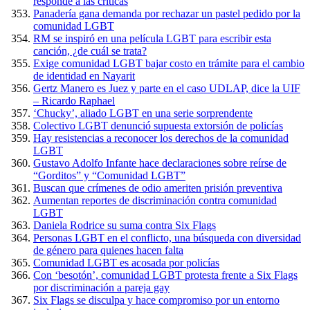
responde a las críticas
Panadería gana demanda por rechazar un pastel pedido por la
comunidad LGBT
RM se inspiró en una película LGBT para escribir esta
canción, ¿de cuál se trata?
Exige comunidad LGBT bajar costo en trámite para el cambio
de identidad en Nayarit
Gertz Manero es Juez y parte en el caso UDLAP, dice la UIF
– Ricardo Raphael
‘Chucky’, aliado LGBT en una serie sorprendente
Colectivo LGBT denunció supuesta extorsión de policías
Hay resistencias a reconocer los derechos de la comunidad
LGBT
Gustavo Adolfo Infante hace declaraciones sobre reírse de
“Gorditos” y “Comunidad LGBT”
Buscan que crímenes de odio ameriten prisión preventiva
Aumentan reportes de discriminación contra comunidad
LGBT
Daniela Rodrice su suma contra Six Flags
Personas LGBT en el conflicto, una búsqueda con diversidad
de género para quienes hacen falta
Comunidad LGBT es acosada por policías
Con ‘besotón’, comunidad LGBT protesta frente a Six Flags
por discriminación a pareja gay
Six Flags se disculpa y hace compromiso por un entorno