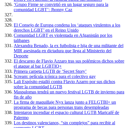
‘Grupo Firme se convirtió en un lugar seguro para la
comunidad LGBT’: Jhonny Caz
El Consejo de Europa condena los ‘ataques virulentos a los
derechos LGBT’ en el Reino Unido
Comunidad LGBT es violentada en Afganistán por los
talibanes
Alexandra Benado, la ex futbolista e hija de una militante del
MIR asesinada en dictadura que llega al Ministerio del
Deporte
El descargo de Flavio Azzaro tras sus polémicos dichos sobre
el ataque al bar LGBTIQ+
Primera carpeta LGTB de ‘Secret Story’
Scream: película icónica para el colectivo gay
Lali Espósito estalló contra Flavio Azarro por sus dichos
sobre la comunidad LGTB
Maspalomas tendrá un nuevo festival LGTB de invierno para
fin de año
La firma de maquillaje Nyx lanza junto a FELGTBI+ un
programa de becas para personas trans desempleadas
Intentaron incendiar el espacio cultural LGTB Maricafé de
Palermo
Los destinos valencianos, “sin complejos” para recibir al
segmento LGBT