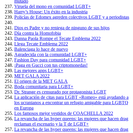
mutado
Viruela del mono en comunidad LGBT+
Harry’s House: Un éxito en la industria
Policías de Edomex agreden colectivos LGBT y a periodistas
Dios es Padre y no reniega de ninguno de sus hijos
Día contra la Homofobia
Danna Paola Rompe el Tecate Emblema 2022
Llega Tecate Emblema 2022
Balenciaga lo hace de nuevo
Agradecida con la comunidad LGBT+
Fashion Day para comunidad LGBT+
¡Paga en Gucci con tus criptomonedas!
Las mejores apps LGBT+
MET GALA 2022
El origen de la MET GALA
Boda comunitaria para LGBT+
Dr. Strange es censurado por protagonista LGBT
La aplicación de citas para LGBT «Romeo» está ayudando a
los ucranianos a encontrar un refugio amigable para LGBTQ
en Europa
Los famosos mejor vestidos de COACHELLA 2022
La revancha de las hyper queens: las mujeres que hacen drag
reclaman el escenario y la T de LGBT+
La revancha de las hyper queens: las mujeres que hacen drag